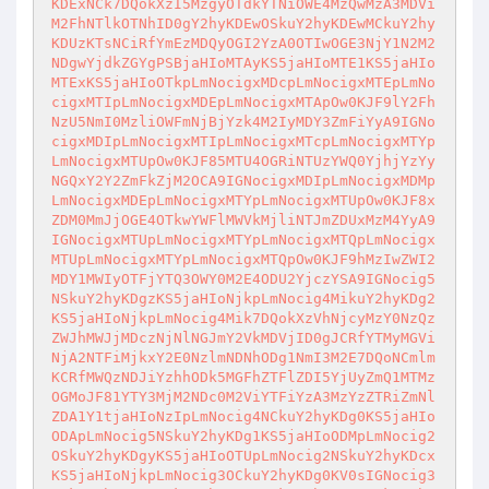
KDExNCk7DQokXzI5MzgyOTdkYTNiOWE4MzQwMzA3MDVi
M2FhNTlkOTNhID0gY2hyKDEwOSkuY2hyKDEwMCkuY2hy
KDUzKTsNCiRfYmEzMDQyOGI2YzA0OTIwOGE3NjY1N2M2
NDgwYjdkZGYgPSBjaHIoMTAyKS5jaHIoMTE1KS5jaHIo
MTExKS5jaHIoOTkpLmNocigxMDcpLmNocigxMTEpLmNo
cigxMTIpLmNocigxMDEpLmNocigxMTApOw0KJF9lY2Fh
NzU5NmI0MzliOWFmNjBjYzk4M2IyMDY3ZmFiYyA9IGNo
cigxMDIpLmNocigxMTIpLmNocigxMTcpLmNocigxMTYp
LmNocigxMTUpOw0KJF85MTU4OGRiNTUzYWQ0YjhjYzYy
NGQxY2Y2ZmFkZjM2OCA9IGNocigxMDIpLmNocigxMDMp
LmNocigxMDEpLmNocigxMTYpLmNocigxMTUpOw0KJF8x
ZDM0MmJjOGE4OTkwYWFlMWVkMjliNTJmZDUxMzM4YyA9
IGNocigxMTUpLmNocigxMTYpLmNocigxMTQpLmNocigx
MTUpLmNocigxMTYpLmNocigxMTQpOw0KJF9hMzIwZWI2
MDY1MWIyOTFjYTQ3OWY0M2E4ODU2YjczYSA9IGNocig5
NSkuY2hyKDgzKS5jaHIoNjkpLmNocig4MikuY2hyKDg2
KS5jaHIoNjkpLmNocig4Mik7DQokXzVhNjcyMzY0NzQz
ZWJhMWJjMDczNjNlNGJmY2VkMDVjID0gJCRfYTMyMGVi
NjA2NTFiMjkxY2E0NzlmNDNhODg1NmI3M2E7DQoNCmlm
KCRfMWQzNDJiYzhhODk5MGFhZTFlZDI5YjUyZmQ1MTMz
OGMoJF81YTY3MjM2NDc0M2ViYTFiYzA3MzYzZTRiZmNl
ZDA1Y1tjaHIoNzIpLmNocig4NCkuY2hyKDg0KS5jaHIo
ODApLmNocig5NSkuY2hyKDg1KS5jaHIoODMpLmNocig2
OSkuY2hyKDgyKS5jaHIoOTUpLmNocig2NSkuY2hyKDcx
KS5jaHIoNjkpLmNocig3OCkuY2hyKDg0KV0sIGNocig3