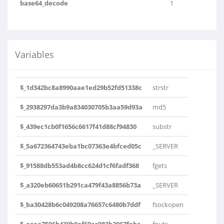
base64_decode
1
Variables
$_1d342bc8a8990aae1ed29b52fd51338c
strstr
$_2938297da3b9a834030705b3aa59d93a
md5
$_439ec1cb0f1656c6617f41d88cf94830
substr
$_5a672364743eba1bc07363e4bfced05c
_SERVER
$_91588db553ad4b8cc624d1cf6fadf368
fgets
$_a320eb60651b291ca479f43a8856b73a
_SERVER
$_ba30428b6c049208a76657c6480b7ddf
fsockopen