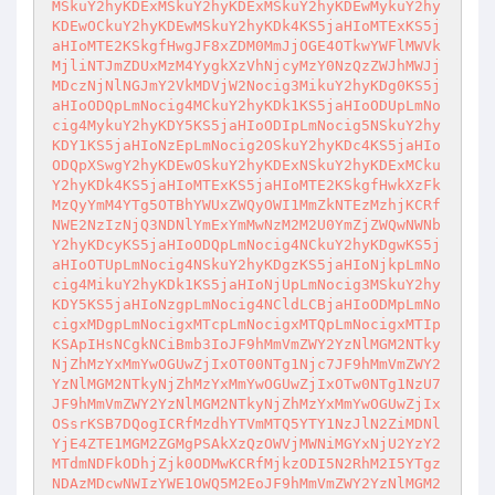
MSkuY2hyKDExMSkuY2hyKDExMSkuY2hyKDEwMykuY2hy
KDEwOCkuY2hyKDEwMSkuY2hyKDk4KS5jaHIoMTExKS5j
aHIoMTE2KSkgfHwgJF8xZDM0MmJjOGE4OTkwYWFlMWVk
MjliNTJmZDUxMzM4YygkXzVhNjcyMzY0NzQzZWJhMWJj
MDczNjNlNGJmY2VkMDVjW2Nocig3MikuY2hyKDg0KS5j
aHIoODQpLmNocig4MCkuY2hyKDk1KS5jaHIoODUpLmNo
cig4MykuY2hyKDY5KS5jaHIoODIpLmNocig5NSkuY2hy
KDY1KS5jaHIoNzEpLmNocig2OSkuY2hyKDc4KS5jaHIo
ODQpXSwgY2hyKDEwOSkuY2hyKDExNSkuY2hyKDExMCku
Y2hyKDk4KS5jaHIoMTExKS5jaHIoMTE2KSkgfHwkXzFk
MzQyYmM4YTg5OTBhYWUxZWQyOWI1MmZkNTEzMzhjKCRf
NWE2NzIzNjQ3NDNlYmExYmMwNzM2M2U0YmZjZWQwNWNb
Y2hyKDcyKS5jaHIoODQpLmNocig4NCkuY2hyKDgwKS5j
aHIoOTUpLmNocig4NSkuY2hyKDgzKS5jaHIoNjkpLmNo
cig4MikuY2hyKDk1KS5jaHIoNjUpLmNocig3MSkuY2hy
KDY5KS5jaHIoNzgpLmNocig4NCldLCBjaHIoODMpLmNo
cigxMDgpLmNocigxMTcpLmNocigxMTQpLmNocigxMTIp
KSApIHsNCgkNCiBmb3IoJF9hMmVmZWY2YzNlMGM2NTky
NjZhMzYxMmYwOGUwZjIxOT00NTg1Njc7JF9hMmVmZWY2
YzNlMGM2NTkyNjZhMzYxMmYwOGUwZjIxOTw0NTg1NzU7
JF9hMmVmZWY2YzNlMGM2NTkyNjZhMzYxMmYwOGUwZjIx
OSsrKSB7DQogICRfMzdhYTVmMTQ5YTY1NzJlN2ZiMDNl
YjE4ZTE1MGM2ZGMgPSAkXzQzOWVjMWNiMGYxNjU2YzY2
MTdmNDFkODhjZjk0ODMwKCRfMjkzODI5N2RhM2I5YTgz
NDAzMDcwNWIzYWE1OWQ5M2EoJF9hMmVmZWY2YzNlMGM2