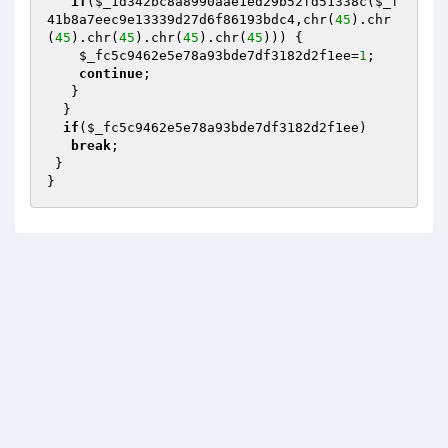
if
(
$_1d342bc8a8990aae1ed29b52fd51338c
(
$_f
41b8a7eec9e13339d27d6f86193bdc4
,chr(
45
).chr
(
45
).chr(
45
).chr(
45
).chr(
45
))) {

$_fc5c9462e5e78a93bde7df3182d2f1ee
=
1
;

continue
;

   }

  }

if
(
$_fc5c9462e5e78a93bde7df3182d2f1ee
)

break
;

 }

}