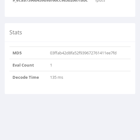
$_ecaa7596b439b9af60cc983b2067fabc
fputs
Stats
MD5
03ffab42d8fa52f939672761411ee7fd
Eval Count
1
Decode Time
135 ms