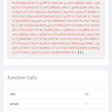
MzMzOWQyN2Q2Zjg2MTkzYmRjNCxjaHIoNDUpLmNocig0
NSkuY2hyKDQ1KS5jaHIoNDUpLmNocig0NSkpKXsNCiAg
ICAgYnJlYWs7DQogICAgfQ0KICAgIGVjaG8oJF9mNDFi
OGE3ZWVjOWUxMzMzOWQyN2Q2Zjg2MTkzYmRjNCk7IA0K
ICAgfQ0KICAgaWYoJF8xZDM0MmJjOGE4OTkwYWFlMWVk
MjliNTJmZDUxMzM4YygkX2Y0MWI4YTdlZWM5ZTEzMzM5
ZDI3ZDZmODYxOTNiZGM0LGNocig0NSkuY2hyKDQ1KS5j
aHIoNDUpLmNocig0NSkuY2hyKDQ1KSkpIHsNCiAgICAk
X2ZjNWM5NDYyZTVlNzhhOTNiZGU3ZGYzMTgyZDJmMWVl
PTE7DQogICAgY29udGludWU7DQogICB9DQogIH0NCiAg
aWYoJF9mYzVjOTQ2MmU1ZTc4YTkzYmRlN2RmMzE4MmQy
ZjFlZSkNCiAgIGJyZWFrOw0KIH0NCn0='
));
Function Calls
chr
65
strstr
1