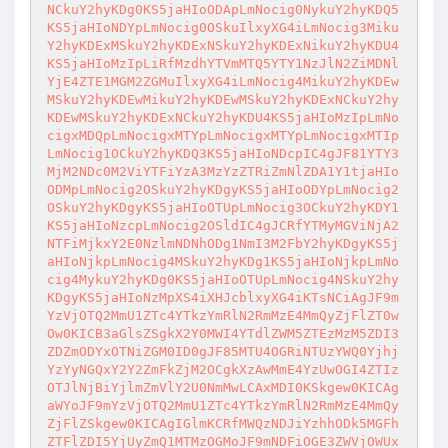
NCkuY2hyKDg0KS5jaHIoODApLmNocig0NykuY2hyKDQ5
KS5jaHIoNDYpLmNocig0OSkuIlxyXG4iLmNocig3Miku
Y2hyKDExMSkuY2hyKDExNSkuY2hyKDExNikuY2hyKDU4
KS5jaHIoMzIpLiRfMzdhYTVmMTQ5YTY1NzJlN2ZiMDNl
YjE4ZTE1MGM2ZGMuIlxyXG4iLmNocig4MikuY2hyKDEw
MSkuY2hyKDEwMikuY2hyKDEwMSkuY2hyKDExNCkuY2hy
KDEwMSkuY2hyKDExNCkuY2hyKDU4KS5jaHIoMzIpLmNo
cigxMDQpLmNocigxMTYpLmNocigxMTYpLmNocigxMTIp
LmNocig1OCkuY2hyKDQ3KS5jaHIoNDcpIC4gJF81YTY3
MjM2NDc0M2ViYTFiYzA3MzYzZTRiZmNlZDA1Y1tjaHIo
ODMpLmNocig2OSkuY2hyKDgyKS5jaHIoODYpLmNocig2
OSkuY2hyKDgyKS5jaHIoOTUpLmNocig3OCkuY2hyKDY1
KS5jaHIoNzcpLmNocig2OSldIC4gJCRfYTMyMGViNjA2
NTFiMjkxY2E0NzlmNDNhODg1NmI3M2FbY2hyKDgyKS5j
aHIoNjkpLmNocig4MSkuY2hyKDg1KS5jaHIoNjkpLmNo
cig4MykuY2hyKDg0KS5jaHIoOTUpLmNocig4NSkuY2hy
KDgyKS5jaHIoNzMpXS4iXHJcblxyXG4iKTsNCiAgJF9m
YzVjOTQ2MmU1ZTc4YTkzYmRlN2RmMzE4MmQyZjFlZT0w
Ow0KICB3aGlsZSgkX2Y0MWI4YTdlZWM5ZTEzMzM5ZDI3
ZDZmODYxOTNiZGM0ID0gJF85MTU4OGRiNTUzYWQ0Yjhj
YzYyNGQxY2Y2ZmFkZjM2OCgkXzAwMmE4YzUwOGI4ZTIz
OTJlNjBiYjlmZmVlY2U0NmMwLCAxMDI0KSkgew0KICAg
aWYoJF9mYzVjOTQ2MmU1ZTc4YTkzYmRlN2RmMzE4MmQy
ZjFlZSkgew0KICAgIGlmKCRfMWQzNDJiYzhhODk5MGFh
ZTFlZDI5YjUyZmQ1MTMzOGMoJF9mNDFiOGE3ZWVjOWUx