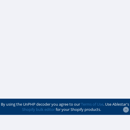
By using the UnPHP decoder you agree to our
Terms of Use
. Use Ablestar's
Shopify bulk editor
for your Shopify products.