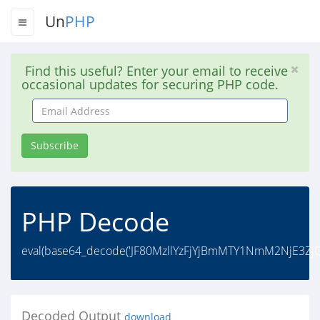
Un
PHP
Find this useful? Enter your email to receive
occasional updates for securing PHP code.
Email
Address
Subscribe
PHP Decode
eval(base64_decode('JF80MzllYzFjYjBmMTY1NmM2NjE3
Decoded Output
download