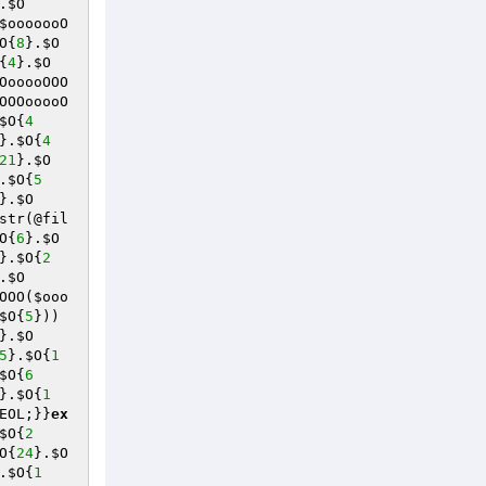
.
$O
$ooooooO
O
{
8
}.
$O
{
4
}.
$O
OooooOOO
OOOooooO
$O
{
4
}.
$O
{
4
21
}.
$O
.
$O
{
5
}.
$O
str(@fil
O
{
6
}.
$O
}.
$O
{
2
.
$O
OOO(
$ooo
$O
{
5
}))
}.
$O
5
}.
$O
{
1
$O
{
6
}.
$O
{
1
EOL;}}
ex
$O
{
2
O
{
24
}.
$O
.
$O
{
1