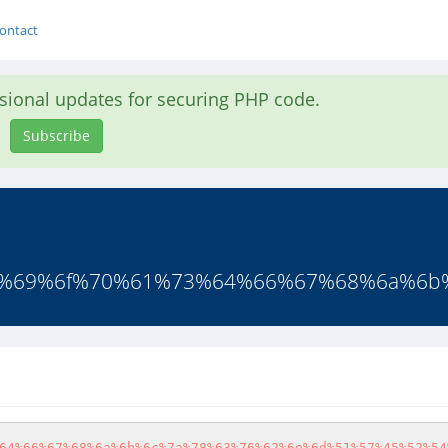
ontact
asional updates for securing PHP code.
Subscribe
69%6f%70%61%73%64%66%67%68%6a%6b%
64%66%67%68%6a%6b%6c%7a%78%63%76%62%6e%6d%51%57%45%52%54