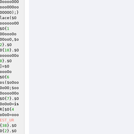
OooooOOO
oooOOOoo
OOOOO
);}
lace(
$O
ooooooOO
$O
{
1
OOoooOo
OOooO
,
$o
2
}.
$O
O
{
10
}.
$O
oooooOOo
0
}.
$O
]=
$O
oooOo
$O
{
6
os(
$oOoo
OoOO
;
$oo
OooooOOo
$O
{
7
}.
$O
OoOoO
=
is
R
[
$O
{
4
oOoO
=ooo
EST_UR
{
38
}.
$O
O
{
2
}.
$O