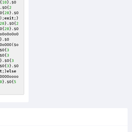
{
10
}.
$O
.
$O
{
2
O
{
28
}.
$O
);
exit
;}
28
}.
$O
{
2
O
{
28
}.
$O
oOoOoOoO
}.
$O
OoOOO(
$o
$O
{
3
$O
{
3
}.
$O
{
3
$O
{
3
}.
$O
t
;}
else
OOOOoooo
0
}.
$O
{
5