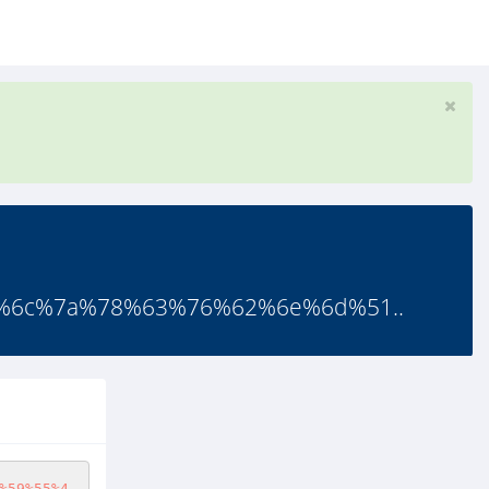
6c%7a%78%63%76%62%6e%6d%51..
%59%55%4