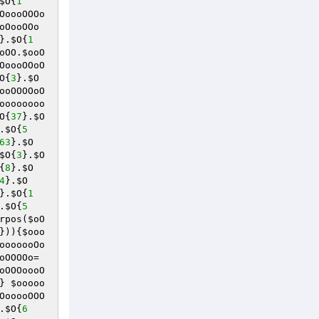
$O
{
1
OoooOOOo
oOooOOo
}.
$O
{
1
oOO
.
$ooO
OoooOOoO
O
{
3
}.
$O
ooOOOOoO
oooooooo
O
{
37
}.
$O
.
$O
{
5
63
}.
$O
$O
{
3
}.
$O
{
8
}.
$O
4
}.
$O
}.
$O
{
1
.
$O
{
5
rpos(
$oO
})){
$ooo
ooooooOo
oOOOOo
=
oOOOoooO
} 
$ooooo
OooooOOO
.
$O
{
6