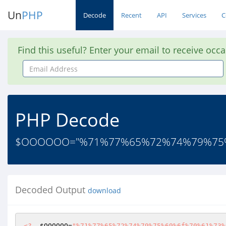
Un
PHP
Decode
Recent
API
Services
C
Find this useful? Enter your email to receive occ
Email
Address
PHP Decode
$OOOOOO="%71%77%65%72%74%79%75%
Decoded Output
download
<?
$OOOOOO
=
"%71%77%65%72%74%79%75%69%6f%70%61%73%