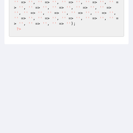
''
 => 
''
, 
''
 => 
''
, 
''
 => 
''
, 
''
 => 
''
, 
''
 =
> 
''
, 
''
 => 
''
, 
''
 => 
''
, 
''
 => 
''
, 
''
 => 
''
, 
''
 => 
''
, 
''
 => 
''
, 
''
 => 
''
, 
''
 => 
''
, 
''
 => 
''
, 
''
 => 
''
, 
''
 => 
''
, 
''
 => 
''
, 
''
 =
> 
''
, 
''
 => 
''
, 
''
 => 
''
);

?>