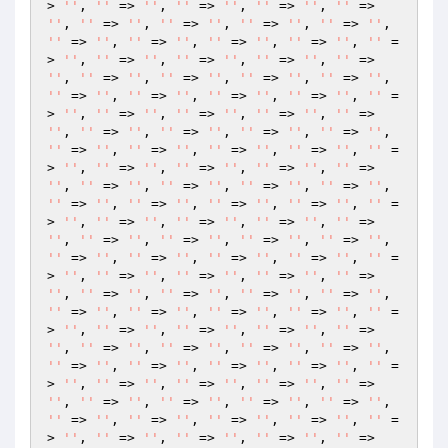
> 
''
, 
''
 => 
''
, 
''
 => 
''
, 
''
 => 
''
, 
''
 => 
''
, 
''
 => 
''
, 
''
 => 
''
, 
''
 => 
''
, 
''
 => 
''
, 
''
 => 
''
, 
''
 => 
''
, 
''
 => 
''
, 
''
 => 
''
, 
''
 =
> 
''
, 
''
 => 
''
, 
''
 => 
''
, 
''
 => 
''
, 
''
 => 
''
, 
''
 => 
''
, 
''
 => 
''
, 
''
 => 
''
, 
''
 => 
''
, 
''
 => 
''
, 
''
 => 
''
, 
''
 => 
''
, 
''
 => 
''
, 
''
 =
> 
''
, 
''
 => 
''
, 
''
 => 
''
, 
''
 => 
''
, 
''
 => 
''
, 
''
 => 
''
, 
''
 => 
''
, 
''
 => 
''
, 
''
 => 
''
, 
''
 => 
''
, 
''
 => 
''
, 
''
 => 
''
, 
''
 => 
''
, 
''
 =
> 
''
, 
''
 => 
''
, 
''
 => 
''
, 
''
 => 
''
, 
''
 => 
''
, 
''
 => 
''
, 
''
 => 
''
, 
''
 => 
''
, 
''
 => 
''
, 
''
 => 
''
, 
''
 => 
''
, 
''
 => 
''
, 
''
 => 
''
, 
''
 =
> 
''
, 
''
 => 
''
, 
''
 => 
''
, 
''
 => 
''
, 
''
 => 
''
, 
''
 => 
''
, 
''
 => 
''
, 
''
 => 
''
, 
''
 => 
''
, 
''
 => 
''
, 
''
 => 
''
, 
''
 => 
''
, 
''
 => 
''
, 
''
 =
> 
''
, 
''
 => 
''
, 
''
 => 
''
, 
''
 => 
''
, 
''
 => 
''
, 
''
 => 
''
, 
''
 => 
''
, 
''
 => 
''
, 
''
 => 
''
, 
''
 => 
''
, 
''
 => 
''
, 
''
 => 
''
, 
''
 => 
''
, 
''
 =
> 
''
, 
''
 => 
''
, 
''
 => 
''
, 
''
 => 
''
, 
''
 => 
''
, 
''
 => 
''
, 
''
 => 
''
, 
''
 => 
''
, 
''
 => 
''
, 
''
 => 
''
, 
''
 => 
''
, 
''
 => 
''
, 
''
 => 
''
, 
''
 =
> 
''
, 
''
 => 
''
, 
''
 => 
''
, 
''
 => 
''
, 
''
 => 
''
, 
''
 => 
''
, 
''
 => 
''
, 
''
 => 
''
, 
''
 => 
''
, 
''
 => 
''
, 
''
 => 
''
, 
''
 => 
''
, 
''
 => 
''
, 
''
 =
> 
''
, 
''
 => 
''
, 
''
 => 
''
, 
''
 => 
''
, 
''
 => 