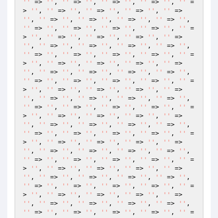
''
 => 
''
, 
''
 => 
''
, 
''
 => 
''
, 
''
 => 
''
, 
''
 =
> 
''
, 
''
 => 
''
, 
''
 => 
''
, 
''
 => 
''
, 
''
 => 
''
, 
''
 => 
''
, 
''
 => 
''
, 
''
 => 
''
, 
''
 => 
''
, 
''
 => 
''
, 
''
 => 
''
, 
''
 => 
''
, 
''
 => 
''
, 
''
 =
> 
''
, 
''
 => 
''
, 
''
 => 
''
, 
''
 => 
''
, 
''
 => 
''
, 
''
 => 
''
, 
''
 => 
''
, 
''
 => 
''
, 
''
 => 
''
, 
''
 => 
''
, 
''
 => 
''
, 
''
 => 
''
, 
''
 => 
''
, 
''
 =
> 
''
, 
''
 => 
''
, 
''
 => 
''
, 
''
 => 
''
, 
''
 => 
''
, 
''
 => 
''
, 
''
 => 
''
, 
''
 => 
''
, 
''
 => 
''
, 
''
 => 
''
, 
''
 => 
''
, 
''
 => 
''
, 
''
 => 
''
, 
''
 =
> 
''
, 
''
 => 
''
, 
''
 => 
''
, 
''
 => 
''
, 
''
 => 
''
, 
''
 => 
''
, 
''
 => 
''
, 
''
 => 
''
, 
''
 => 
''
, 
''
 => 
''
, 
''
 => 
''
, 
''
 => 
''
, 
''
 => 
''
, 
''
 =
> 
''
, 
''
 => 
''
, 
''
 => 
''
, 
''
 => 
''
, 
''
 => 
''
, 
''
 => 
''
, 
''
 => 
''
, 
''
 => 
''
, 
''
 => 
''
, 
''
 => 
''
, 
''
 => 
''
, 
''
 => 
''
, 
''
 => 
''
, 
''
 =
> 
''
, 
''
 => 
''
, 
''
 => 
''
, 
''
 => 
''
, 
''
 => 
''
, 
''
 => 
''
, 
''
 => 
''
, 
''
 => 
''
, 
''
 => 
''
, 
''
 => 
''
, 
''
 => 
''
, 
''
 => 
''
, 
''
 => 
''
, 
''
 =
> 
''
, 
''
 => 
''
, 
''
 => 
''
, 
''
 => 
''
, 
''
 => 
''
, 
''
 => 
''
, 
''
 => 
''
, 
''
 => 
''
, 
''
 => 
''
, 
''
 => 
''
, 
''
 => 
''
, 
''
 => 
''
, 
''
 => 
''
, 
''
 =
> 
''
, 
''
 => 
''
, 
''
 => 
''
, 
''
 => 
''
, 
''
 => 
''
, 
''
 => 
''
, 
''
 => 
''
, 
''
 => 
''
, 
''
 => 
''
, 
''
 => 
''
, 
''
 => 
''
, 
''
 => 
''
, 
''
 => 
''
, 
''
 =