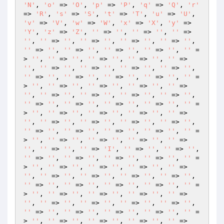
'N'
, 
'o'
 => 
'O'
, 
'p'
 => 
'P'
, 
'q'
 => 
'Q'
, 
'r'
=> 
'R'
, 
's'
 => 
'S'
, 
't'
 => 
'T'
, 
'u'
 => 
'U'
, 
'v'
 => 
'V'
, 
'w'
 => 
'W'
, 
'x'
 => 
'X'
, 
'y'
 => 
'Y'
, 
'z'
 => 
'Z'
, 
''
 => 
''
, 
''
 => 
''
, 
''
 => 
''
, 
''
 => 
''
, 
''
 => 
''
, 
''
 => 
''
, 
''
 => 
''
, 
''
 => 
''
, 
''
 => 
''
, 
''
 => 
''
, 
''
 => 
''
, 
''
 =
> 
''
, 
''
 => 
''
, 
''
 => 
''
, 
''
 => 
''
, 
''
 => 
''
, 
''
 => 
''
, 
''
 => 
''
, 
''
 => 
''
, 
''
 => 
''
, 
''
 => 
''
, 
''
 => 
''
, 
''
 => 
''
, 
''
 => 
''
, 
''
 =
> 
''
, 
''
 => 
''
, 
''
 => 
''
, 
''
 => 
''
, 
''
 => 
''
, 
''
 => 
''
, 
''
 => 
''
, 
''
 => 
''
, 
''
 => 
''
, 
''
 => 
''
, 
''
 => 
''
, 
''
 => 
''
, 
''
 => 
''
, 
''
 =
> 
''
, 
''
 => 
''
, 
''
 => 
''
, 
''
 => 
''
, 
''
 => 
''
, 
''
 => 
''
, 
''
 => 
''
, 
''
 => 
''
, 
''
 => 
''
, 
''
 => 
''
, 
''
 => 
''
, 
''
 => 
''
, 
''
 => 
''
, 
''
 =
> 
''
, 
''
 => 
''
, 
''
 => 
''
, 
''
 => 
''
, 
''
 => 
''
, 
''
 => 
''
, 
''
 => 
'I'
, 
''
 => 
''
, 
''
 => 
''
, 
''
 => 
''
, 
''
 => 
''
, 
''
 => 
''
, 
''
 => 
''
, 
''
 =
> 
''
, 
''
 => 
''
, 
''
 => 
''
, 
''
 => 
''
, 
''
 => 
''
, 
''
 => 
''
, 
''
 => 
''
, 
''
 => 
''
, 
''
 => 
''
, 
''
 => 
''
, 
''
 => 
''
, 
''
 => 
''
, 
''
 => 
''
, 
''
 =
> 
''
, 
''
 => 
''
, 
''
 => 
''
, 
''
 => 
''
, 
''
 => 
''
, 
''
 => 
''
, 
''
 => 
''
, 
''
 => 
''
, 
''
 => 
''
, 
''
 => 
''
, 
''
 => 
''
, 
''
 => 
''
, 
''
 => 
''
, 
''
 =
> 
''
, 
''
 => 
''
, 
''
 => 
''
, 
''
 => 
''
, 
''
 => 