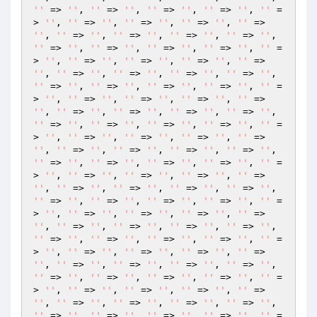
''
 => 
''
, 
''
 => 
''
, 
''
 => 
''
, 
''
 => 
''
, 
''
 =
> 
''
, 
''
 => 
''
, 
''
 => 
''
, 
''
 => 
''
, 
''
 => 
''
, 
''
 => 
''
, 
''
 => 
''
, 
''
 => 
''
, 
''
 => 
''
, 
''
 => 
''
, 
''
 => 
''
, 
''
 => 
''
, 
''
 => 
''
, 
''
 =
> 
''
, 
''
 => 
''
, 
''
 => 
''
, 
''
 => 
''
, 
''
 => 
''
, 
''
 => 
''
, 
''
 => 
''
, 
''
 => 
''
, 
''
 => 
''
, 
''
 => 
''
, 
''
 => 
''
, 
''
 => 
''
, 
''
 => 
''
, 
''
 =
> 
''
, 
''
 => 
''
, 
''
 => 
''
, 
''
 => 
''
, 
''
 => 
''
, 
''
 => 
''
, 
''
 => 
''
, 
''
 => 
''
, 
''
 => 
''
, 
''
 => 
''
, 
''
 => 
''
, 
''
 => 
''
, 
''
 => 
''
, 
''
 =
> 
''
, 
''
 => 
''
, 
''
 => 
''
, 
''
 => 
''
, 
''
 => 
''
, 
''
 => 
''
, 
''
 => 
''
, 
''
 => 
''
, 
''
 => 
''
, 
''
 => 
''
, 
''
 => 
''
, 
''
 => 
''
, 
''
 => 
''
, 
''
 =
> 
''
, 
''
 => 
''
, 
''
 => 
''
, 
''
 => 
''
, 
''
 => 
''
, 
''
 => 
''
, 
''
 => 
''
, 
''
 => 
''
, 
''
 => 
''
, 
''
 => 
''
, 
''
 => 
''
, 
''
 => 
''
, 
''
 => 
''
, 
''
 =
> 
''
, 
''
 => 
''
, 
''
 => 
''
, 
''
 => 
''
, 
''
 => 
''
, 
''
 => 
''
, 
''
 => 
''
, 
''
 => 
''
, 
''
 => 
''
, 
''
 => 
''
, 
''
 => 
''
, 
''
 => 
''
, 
''
 => 
''
, 
''
 =
> 
''
, 
''
 => 
''
, 
''
 => 
''
, 
''
 => 
''
, 
''
 => 
''
, 
''
 => 
''
, 
''
 => 
''
, 
''
 => 
''
, 
''
 => 
''
, 
''
 => 
''
, 
''
 => 
''
, 
''
 => 
''
, 
''
 => 
''
, 
''
 =
> 
''
, 
''
 => 
''
, 
''
 => 
''
, 
''
 => 
''
, 
''
 => 
''
, 
''
 => 
''
, 
''
 => 
''
, 
''
 => 
''
, 
''
 => 
''
, 
''
 => 
''
, 
''
 => 
''
, 
''
 => 
''
, 
''
 => 
''
, 
''
 =