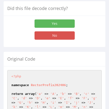
Did this file decode correctly?
Yes
No
Original Code
<?php
namespace
RectorPrefix202406
;

return
array
(
'a'
 => 
'A'
, 
'b'
 => 
'B'
, 
'c'
 => 
'C'
, 
'd'
 => 
'D'
, 
'e'
 => 
'E'
, 
'f'
 => 
'F'
, 
'g'
=> 
'G'
, 
'h'
 => 
'H'
, 
'i'
 => 
'I'
, 
'j'
 => 
'J'
, 
'k'
 => 
'K'
, 
'l'
 => 
'L'
, 
'm'
 => 
'M'
, 
'n'
 => 