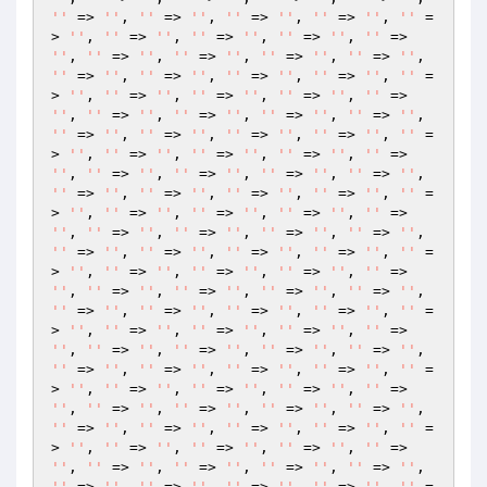
''
 => 
''
, 
''
 => 
''
, 
''
 => 
''
, 
''
 => 
''
, 
''
 =
> 
''
, 
''
 => 
''
, 
''
 => 
''
, 
''
 => 
''
, 
''
 => 
''
, 
''
 => 
''
, 
''
 => 
''
, 
''
 => 
''
, 
''
 => 
''
, 
''
 => 
''
, 
''
 => 
''
, 
''
 => 
''
, 
''
 => 
''
, 
''
 =
> 
''
, 
''
 => 
''
, 
''
 => 
''
, 
''
 => 
''
, 
''
 => 
''
, 
''
 => 
''
, 
''
 => 
''
, 
''
 => 
''
, 
''
 => 
''
, 
''
 => 
''
, 
''
 => 
''
, 
''
 => 
''
, 
''
 => 
''
, 
''
 =
> 
''
, 
''
 => 
''
, 
''
 => 
''
, 
''
 => 
''
, 
''
 => 
''
, 
''
 => 
''
, 
''
 => 
''
, 
''
 => 
''
, 
''
 => 
''
, 
''
 => 
''
, 
''
 => 
''
, 
''
 => 
''
, 
''
 => 
''
, 
''
 =
> 
''
, 
''
 => 
''
, 
''
 => 
''
, 
''
 => 
''
, 
''
 => 
''
, 
''
 => 
''
, 
''
 => 
''
, 
''
 => 
''
, 
''
 => 
''
, 
''
 => 
''
, 
''
 => 
''
, 
''
 => 
''
, 
''
 => 
''
, 
''
 =
> 
''
, 
''
 => 
''
, 
''
 => 
''
, 
''
 => 
''
, 
''
 => 
''
, 
''
 => 
''
, 
''
 => 
''
, 
''
 => 
''
, 
''
 => 
''
, 
''
 => 
''
, 
''
 => 
''
, 
''
 => 
''
, 
''
 => 
''
, 
''
 =
> 
''
, 
''
 => 
''
, 
''
 => 
''
, 
''
 => 
''
, 
''
 => 
''
, 
''
 => 
''
, 
''
 => 
''
, 
''
 => 
''
, 
''
 => 
''
, 
''
 => 
''
, 
''
 => 
''
, 
''
 => 
''
, 
''
 => 
''
, 
''
 =
> 
''
, 
''
 => 
''
, 
''
 => 
''
, 
''
 => 
''
, 
''
 => 
''
, 
''
 => 
''
, 
''
 => 
''
, 
''
 => 
''
, 
''
 => 
''
, 
''
 => 
''
, 
''
 => 
''
, 
''
 => 
''
, 
''
 => 
''
, 
''
 =
> 
''
, 
''
 => 
''
, 
''
 => 
''
, 
''
 => 
''
, 
''
 => 
''
, 
''
 => 
''
, 
''
 => 
''
, 
''
 => 
''
, 
''
 => 
''
, 
''
 => 
''
, 
''
 => 
''
, 
''
 => 
''
, 
''
 => 
''
, 
''
 =