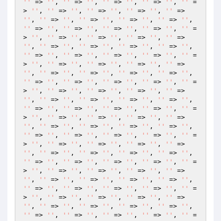
''
 => 
''
, 
''
 => 
''
, 
''
 => 
''
, 
''
 => 
''
, 
''
 =
> 
''
, 
''
 => 
''
, 
''
 => 
''
, 
''
 => 
''
, 
''
 => 
''
, 
''
 => 
''
, 
''
 => 
''
, 
''
 => 
''
, 
''
 => 
''
, 
''
 => 
''
, 
''
 => 
''
, 
''
 => 
''
, 
''
 => 
''
, 
''
 =
> 
''
, 
''
 => 
''
, 
''
 => 
''
, 
''
 => 
''
, 
''
 => 
''
, 
''
 => 
''
, 
''
 => 
''
, 
''
 => 
''
, 
''
 => 
''
, 
''
 => 
''
, 
''
 => 
''
, 
''
 => 
''
, 
''
 => 
''
, 
''
 =
> 
''
, 
''
 => 
''
, 
''
 => 
''
, 
''
 => 
''
, 
''
 => 
''
, 
''
 => 
''
, 
''
 => 
''
, 
''
 => 
''
, 
''
 => 
''
, 
''
 => 
''
, 
''
 => 
''
, 
''
 => 
''
, 
''
 => 
''
, 
''
 =
> 
''
, 
''
 => 
''
, 
''
 => 
''
, 
''
 => 
''
, 
''
 => 
''
, 
''
 => 
''
, 
''
 => 
''
, 
''
 => 
''
, 
''
 => 
''
, 
''
 => 
''
, 
''
 => 
''
, 
''
 => 
''
, 
''
 => 
''
, 
''
 =
> 
''
, 
''
 => 
''
, 
''
 => 
''
, 
''
 => 
''
, 
''
 => 
''
, 
''
 => 
''
, 
''
 => 
''
, 
''
 => 
''
, 
''
 => 
''
, 
''
 => 
''
, 
''
 => 
''
, 
''
 => 
''
, 
''
 => 
''
, 
''
 =
> 
''
, 
''
 => 
''
, 
''
 => 
''
, 
''
 => 
''
, 
''
 => 
''
, 
''
 => 
''
, 
''
 => 
''
, 
''
 => 
''
, 
''
 => 
''
, 
''
 => 
''
, 
''
 => 
''
, 
''
 => 
''
, 
''
 => 
''
, 
''
 =
> 
''
, 
''
 => 
''
, 
''
 => 
''
, 
''
 => 
''
, 
''
 => 
''
, 
''
 => 
''
, 
''
 => 
''
, 
''
 => 
''
, 
''
 => 
''
, 
''
 => 
''
, 
''
 => 
''
, 
''
 => 
''
, 
''
 => 
''
, 
''
 =
> 
''
, 
''
 => 
''
, 
''
 => 
''
, 
''
 => 
''
, 
''
 => 
''
, 
''
 => 
''
, 
''
 => 
''
, 
''
 => 
''
, 
''
 => 
''
, 
''
 => 
''
, 
''
 => 
''
, 
''
 => 
''
, 
''
 => 
''
, 
''
 =