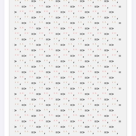
''
, 
''
 => 
''
, 
''
 => 
''
, 
''
 => 
''
, 
''
 => 
''
, 
''
 => 
''
, 
''
 => 
''
, 
''
 => 
''
, 
''
 => 
''
, 
''
 =
> 
''
, 
''
 => 
''
, 
''
 => 
''
, 
''
 => 
''
, 
''
 => 
''
, 
''
 => 
''
, 
''
 => 
''
, 
''
 => 
''
, 
''
 => 
''
, 
''
 => 
''
, 
''
 => 
''
, 
''
 => 
''
, 
''
 => 
''
, 
''
 =
> 
''
, 
''
 => 
''
, 
''
 => 
''
, 
''
 => 
''
, 
''
 => 
''
, 
''
 => 
''
, 
''
 => 
''
, 
''
 => 
''
, 
''
 => 
''
, 
''
 => 
''
, 
''
 => 
''
, 
''
 => 
''
, 
''
 => 
''
, 
''
 =
> 
''
, 
''
 => 
''
, 
''
 => 
''
, 
''
 => 
''
, 
''
 => 
''
, 
''
 => 
''
, 
''
 => 
''
, 
''
 => 
''
, 
''
 => 
''
, 
''
 => 
''
, 
''
 => 
''
, 
''
 => 
''
, 
''
 => 
''
, 
''
 =
> 
''
, 
''
 => 
''
, 
''
 => 
''
, 
''
 => 
''
, 
''
 => 
''
, 
''
 => 
''
, 
''
 => 
''
, 
''
 => 
''
, 
''
 => 
''
, 
''
 => 
''
, 
''
 => 
''
, 
''
 => 
''
, 
''
 => 
''
, 
''
 =
> 
''
, 
''
 => 
''
, 
''
 => 
''
, 
''
 => 
''
, 
''
 => 
''
, 
''
 => 
''
, 
''
 => 
''
, 
''
 => 
''
, 
''
 => 
''
, 
''
 => 
''
, 
''
 => 
''
, 
''
 => 
''
, 
''
 => 
''
, 
''
 =
> 
''
, 
''
 => 
''
, 
''
 => 
''
, 
''
 => 
''
, 
''
 => 
''
, 
''
 => 
''
, 
''
 => 
''
, 
''
 => 
''
, 
''
 => 
''
, 
''
 => 
''
, 
''
 => 
''
, 
''
 => 
''
, 
''
 => 
''
, 
''
 =
> 
''
, 
''
 => 
''
, 
''
 => 
''
, 
''
 => 
''
, 
''
 => 
''
, 
''
 => 
''
, 
''
 => 
''
, 
''
 => 
''
, 
''
 => 
''
, 
''
 => 
''
, 
''
 => 
''
, 
''
 => 
''
, 
''
 => 
''
, 
''
 =
> 
''
, 
''
 => 
''
, 
''
 => 
''
, 
''
 => 
''
, 
''
 => 
''
, 
''
 => 
''
, 
''
 => 
''
, 
''
 => 
''
, 
''
 => 
''
, 