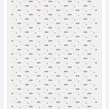
> 
''
, 
''
 => 
''
, 
''
 => 
''
, 
''
 => 
''
, 
''
 => 
''
, 
''
 => 
''
, 
''
 => 
''
, 
''
 => 
''
, 
''
 => 
''
, 
''
 => 
''
, 
''
 => 
''
, 
''
 => 
''
, 
''
 => 
''
, 
''
 =
> 
''
, 
''
 => 
''
, 
''
 => 
''
, 
''
 => 
''
, 
''
 => 
''
, 
''
 => 
''
, 
''
 => 
''
, 
''
 => 
''
, 
''
 => 
''
, 
''
 => 
''
, 
''
 => 
''
, 
''
 => 
''
, 
''
 => 
''
, 
''
 =
> 
''
, 
''
 => 
''
, 
''
 => 
''
, 
''
 => 
''
, 
''
 => 
''
, 
''
 => 
''
, 
''
 => 
''
, 
''
 => 
''
, 
''
 => 
''
, 
''
 => 
''
, 
''
 => 
''
, 
''
 => 
''
, 
''
 => 
''
, 
''
 =
> 
''
, 
''
 => 
''
, 
''
 => 
''
, 
''
 => 
''
, 
''
 => 
''
, 
''
 => 
''
, 
''
 => 
''
, 
''
 => 
''
, 
''
 => 
''
, 
''
 => 
''
, 
''
 => 
''
, 
''
 => 
''
, 
''
 => 
''
, 
''
 =
> 
''
, 
''
 => 
''
, 
''
 => 
''
, 
''
 => 
''
, 
''
 => 
''
, 
''
 => 
''
, 
''
 => 
''
, 
''
 => 
''
, 
''
 => 
''
, 
''
 => 
''
, 
''
 => 
''
, 
''
 => 
''
, 
''
 => 
''
, 
''
 =
> 
''
, 
''
 => 
''
, 
''
 => 
''
, 
''
 => 
''
, 
''
 => 
''
, 
''
 => 
''
, 
''
 => 
''
, 
''
 => 
''
, 
''
 => 
''
, 
''
 => 
''
, 
''
 => 
''
, 
''
 => 
''
, 
''
 => 
''
, 
''
 =
> 
''
, 
''
 => 
''
, 
''
 => 
''
, 
''
 => 
''
, 
''
 => 
''
, 
''
 => 
''
, 
''
 => 
''
, 
''
 => 
''
, 
''
 => 
''
, 
''
 => 
''
, 
''
 => 
''
, 
''
 => 
''
, 
''
 => 
''
, 
''
 =
> 
''
, 
''
 => 
''
, 
''
 => 
''
, 
''
 => 
''
, 
''
 => 
''
, 
''
 => 
''
, 
''
 => 
''
, 
''
 => 
''
, 
''
 => 
''
, 
''
 => 
''
, 
''
 => 
''
, 
''
 => 
''
, 
''
 => 
''
, 
''
 =
> 
''
, 
''
 => 
''
, 
''
 => 
''
, 
''
 => 
''
, 
''
 => 