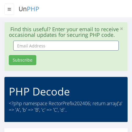
Un
PHP
Find this useful? Enter your email to receive
occasional updates for securing PHP code.
Email
Address
Subscribe
PHP Decode
<?php namespace RectorPrefix202406; return array('a'
=> 'A', 'b' => 'B', 'c' => 'C', 'd'..