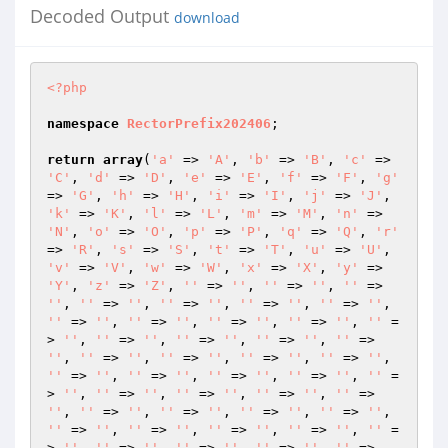
Decoded Output
download
<?php
namespace
RectorPrefix202406
;

return
array
(
'a'
 => 
'A'
, 
'b'
 => 
'B'
, 
'c'
 => 
'C'
, 
'd'
 => 
'D'
, 
'e'
 => 
'E'
, 
'f'
 => 
'F'
, 
'g'
=> 
'G'
, 
'h'
 => 
'H'
, 
'i'
 => 
'I'
, 
'j'
 => 
'J'
, 
'k'
 => 
'K'
, 
'l'
 => 
'L'
, 
'm'
 => 
'M'
, 
'n'
 => 
'N'
, 
'o'
 => 
'O'
, 
'p'
 => 
'P'
, 
'q'
 => 
'Q'
, 
'r'
=> 
'R'
, 
's'
 => 
'S'
, 
't'
 => 
'T'
, 
'u'
 => 
'U'
, 
'v'
 => 
'V'
, 
'w'
 => 
'W'
, 
'x'
 => 
'X'
, 
'y'
 => 
'Y'
, 
'z'
 => 
'Z'
, 
''
 => 
''
, 
''
 => 
''
, 
''
 => 
''
, 
''
 => 
''
, 
''
 => 
''
, 
''
 => 
''
, 
''
 => 
''
, 
''
 => 
''
, 
''
 => 
''
, 
''
 => 
''
, 
''
 => 
''
, 
''
 =
> 
''
, 
''
 => 
''
, 
''
 => 
''
, 
''
 => 
''
, 
''
 => 
''
, 
''
 => 
''
, 
''
 => 
''
, 
''
 => 
''
, 
''
 => 
''
, 
''
 => 
''
, 
''
 => 
''
, 
''
 => 
''
, 
''
 => 
''
, 
''
 =
> 
''
, 
''
 => 
''
, 
''
 => 
''
, 
''
 => 
''
, 
''
 => 
''
, 
''
 => 
''
, 
''
 => 
''
, 
''
 => 
''
, 
''
 => 
''
, 
''
 => 
''
, 
''
 => 
''
, 
''
 => 
''
, 
''
 => 
''
, 
''
 =
> 
''
, 
''
 => 
''
, 
''
 => 
''
, 
''
 => 
''
, 
''
 => 