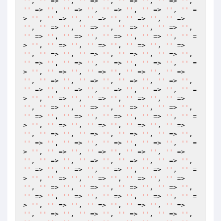
''
, 
''
 => 
''
, 
''
 => 
''
, 
''
 => 
''
, 
''
 => 
''
, 
''
 => 
''
, 
''
 => 
''
, 
''
 => 
''
, 
''
 => 
''
, 
''
 =
> 
''
, 
''
 => 
''
, 
''
 => 
''
, 
''
 => 
''
, 
''
 => 
''
, 
''
 => 
''
, 
''
 => 
''
, 
''
 => 
''
, 
''
 => 
''
, 
''
 => 
''
, 
''
 => 
''
, 
''
 => 
''
, 
''
 => 
''
, 
''
 =
> 
''
, 
''
 => 
''
, 
''
 => 
''
, 
''
 => 
''
, 
''
 => 
''
, 
''
 => 
''
, 
''
 => 
''
, 
''
 => 
''
, 
''
 => 
''
, 
''
 => 
''
, 
''
 => 
''
, 
''
 => 
''
, 
''
 => 
''
, 
''
 =
> 
''
, 
''
 => 
''
, 
''
 => 
''
, 
''
 => 
''
, 
''
 => 
''
, 
''
 => 
''
, 
''
 => 
''
, 
''
 => 
''
, 
''
 => 
''
, 
''
 => 
''
, 
''
 => 
''
, 
''
 => 
''
, 
''
 => 
''
, 
''
 =
> 
''
, 
''
 => 
''
, 
''
 => 
''
, 
''
 => 
''
, 
''
 => 
''
, 
''
 => 
''
, 
''
 => 
''
, 
''
 => 
''
, 
''
 => 
''
, 
''
 => 
''
, 
''
 => 
''
, 
''
 => 
''
, 
''
 => 
''
, 
''
 =
> 
''
, 
''
 => 
''
, 
''
 => 
''
, 
''
 => 
''
, 
''
 => 
''
, 
''
 => 
''
, 
''
 => 
''
, 
''
 => 
''
, 
''
 => 
''
, 
''
 => 
''
, 
''
 => 
''
, 
''
 => 
''
, 
''
 => 
''
, 
''
 =
> 
''
, 
''
 => 
''
, 
''
 => 
''
, 
''
 => 
''
, 
''
 => 
''
, 
''
 => 
''
, 
''
 => 
''
, 
''
 => 
''
, 
''
 => 
''
, 
''
 => 
''
, 
''
 => 
''
, 
''
 => 
''
, 
''
 => 
''
, 
''
 =
> 
''
, 
''
 => 
''
, 
''
 => 
''
, 
''
 => 
''
, 
''
 => 
''
, 
''
 => 
''
, 
''
 => 
''
, 
''
 => 
''
, 
''
 => 
''
, 
''
 => 
''
, 
''
 => 
''
, 
''
 => 
''
, 
''
 => 
''
, 
''
 =
> 
''
, 
''
 => 
''
, 
''
 => 
''
, 
''
 => 
''
, 
''
 => 
''
, 
''
 => 
''
, 
''
 => 
''
, 
''
 => 
''
, 
''
 => 
''
, 