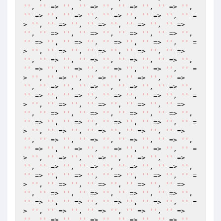
''
, 
''
 => 
''
, 
''
 => 
''
, 
''
 => 
''
, 
''
 => 
''
, 
''
 => 
''
, 
''
 => 
''
, 
''
 => 
''
, 
''
 => 
''
, 
''
 =
> 
''
, 
''
 => 
''
, 
''
 => 
''
, 
''
 => 
''
, 
''
 => 
''
, 
''
 => 
''
, 
''
 => 
''
, 
''
 => 
''
, 
''
 => 
''
, 
''
 => 
''
, 
''
 => 
''
, 
''
 => 
''
, 
''
 => 
''
, 
''
 =
> 
''
, 
''
 => 
''
, 
''
 => 
''
, 
''
 => 
''
, 
''
 => 
''
, 
''
 => 
''
, 
''
 => 
''
, 
''
 => 
''
, 
''
 => 
''
, 
''
 => 
''
, 
''
 => 
''
, 
''
 => 
''
, 
''
 => 
''
, 
''
 =
> 
''
, 
''
 => 
''
, 
''
 => 
''
, 
''
 => 
''
, 
''
 => 
''
, 
''
 => 
''
, 
''
 => 
''
, 
''
 => 
''
, 
''
 => 
''
, 
''
 => 
''
, 
''
 => 
''
, 
''
 => 
''
, 
''
 => 
''
, 
''
 =
> 
''
, 
''
 => 
''
, 
''
 => 
''
, 
''
 => 
''
, 
''
 => 
''
, 
''
 => 
''
, 
''
 => 
''
, 
''
 => 
''
, 
''
 => 
''
, 
''
 => 
''
, 
''
 => 
''
, 
''
 => 
''
, 
''
 => 
''
, 
''
 =
> 
''
, 
''
 => 
''
, 
''
 => 
''
, 
''
 => 
''
, 
''
 => 
''
, 
''
 => 
''
, 
''
 => 
''
, 
''
 => 
''
, 
''
 => 
''
, 
''
 => 
''
, 
''
 => 
''
, 
''
 => 
''
, 
''
 => 
''
, 
''
 =
> 
''
, 
''
 => 
''
, 
''
 => 
''
, 
''
 => 
''
, 
''
 => 
''
, 
''
 => 
''
, 
''
 => 
''
, 
''
 => 
''
, 
''
 => 
''
, 
''
 => 
''
, 
''
 => 
''
, 
''
 => 
''
, 
''
 => 
''
, 
''
 =
> 
''
, 
''
 => 
''
, 
''
 => 
''
, 
''
 => 
''
, 
''
 => 
''
, 
''
 => 
''
, 
''
 => 
''
, 
''
 => 
''
, 
''
 => 
''
, 
''
 => 
''
, 
''
 => 
''
, 
''
 => 
''
, 
''
 => 
''
, 
''
 =
> 
''
, 
''
 => 
''
, 
''
 => 
''
, 
''
 => 
''
, 
''
 => 
''
, 
''
 => 
''
, 
''
 => 
''
, 
''
 => 
''
, 
''
 => 
''
, 