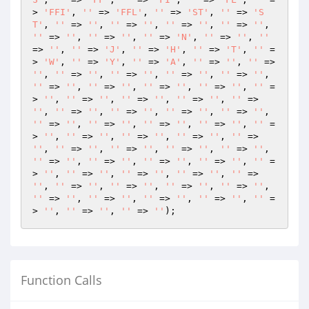
> 
'FFI'
, 
''
 => 
'FFL'
, 
''
 => 
'ST'
, 
''
 => 
'S
T'
, 
''
 => 
''
, 
''
 => 
''
, 
''
 => 
''
, 
''
 => 
''
, 
''
 => 
''
, 
''
 => 
''
, 
''
 => 
'N'
, 
''
 => 
''
, 
''
=> 
''
, 
''
 => 
'J'
, 
''
 => 
'H'
, 
''
 => 
'T'
, 
''
 =
> 
'W'
, 
''
 => 
'Y'
, 
''
 => 
'A'
, 
''
 => 
''
, 
''
 => 
''
, 
''
 => 
''
, 
''
 => 
''
, 
''
 => 
''
, 
''
 => 
''
, 
''
 => 
''
, 
''
 => 
''
, 
''
 => 
''
, 
''
 => 
''
, 
''
 =
> 
''
, 
''
 => 
''
, 
''
 => 
''
, 
''
 => 
''
, 
''
 => 
''
, 
''
 => 
''
, 
''
 => 
''
, 
''
 => 
''
, 
''
 => 
''
, 
''
 => 
''
, 
''
 => 
''
, 
''
 => 
''
, 
''
 => 
''
, 
''
 =
> 
''
, 
''
 => 
''
, 
''
 => 
''
, 
''
 => 
''
, 
''
 => 
''
, 
''
 => 
''
, 
''
 => 
''
, 
''
 => 
''
, 
''
 => 
''
, 
''
 => 
''
, 
''
 => 
''
, 
''
 => 
''
, 
''
 => 
''
, 
''
 =
> 
''
, 
''
 => 
''
, 
''
 => 
''
, 
''
 => 
''
, 
''
 => 
''
, 
''
 => 
''
, 
''
 => 
''
, 
''
 => 
''
, 
''
 => 
''
, 
''
 => 
''
, 
''
 => 
''
, 
''
 => 
''
, 
''
 => 
''
, 
''
 =
> 
''
, 
''
 => 
''
, 
''
 => 
''
Function Calls