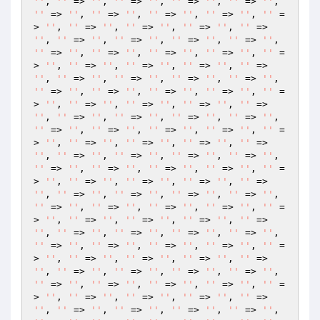
''
, 
''
 => 
''
, 
''
 => 
''
, 
''
 => 
''
, 
''
 => 
''
, 
''
 => 
''
, 
''
 => 
''
, 
''
 => 
''
, 
''
 => 
''
, 
''
 =
> 
''
, 
''
 => 
''
, 
''
 => 
''
, 
''
 => 
''
, 
''
 => 
''
, 
''
 => 
''
, 
''
 => 
''
, 
''
 => 
''
, 
''
 => 
''
, 
''
 => 
''
, 
''
 => 
''
, 
''
 => 
''
, 
''
 => 
''
, 
''
 =
> 
''
, 
''
 => 
''
, 
''
 => 
''
, 
''
 => 
''
, 
''
 => 
''
, 
''
 => 
''
, 
''
 => 
''
, 
''
 => 
''
, 
''
 => 
''
, 
''
 => 
''
, 
''
 => 
''
, 
''
 => 
''
, 
''
 => 
''
, 
''
 =
> 
''
, 
''
 => 
''
, 
''
 => 
''
, 
''
 => 
''
, 
''
 => 
''
, 
''
 => 
''
, 
''
 => 
''
, 
''
 => 
''
, 
''
 => 
''
, 
''
 => 
''
, 
''
 => 
''
, 
''
 => 
''
, 
''
 => 
''
, 
''
 =
> 
''
, 
''
 => 
''
, 
''
 => 
''
, 
''
 => 
''
, 
''
 => 
''
, 
''
 => 
''
, 
''
 => 
''
, 
''
 => 
''
, 
''
 => 
''
, 
''
 => 
''
, 
''
 => 
''
, 
''
 => 
''
, 
''
 => 
''
, 
''
 =
> 
''
, 
''
 => 
''
, 
''
 => 
''
, 
''
 => 
''
, 
''
 => 
''
, 
''
 => 
''
, 
''
 => 
''
, 
''
 => 
''
, 
''
 => 
''
, 
''
 => 
''
, 
''
 => 
''
, 
''
 => 
''
, 
''
 => 
''
, 
''
 =
> 
''
, 
''
 => 
''
, 
''
 => 
''
, 
''
 => 
''
, 
''
 => 
''
, 
''
 => 
''
, 
''
 => 
''
, 
''
 => 
''
, 
''
 => 
''
, 
''
 => 
''
, 
''
 => 
''
, 
''
 => 
''
, 
''
 => 
''
, 
''
 =
> 
''
, 
''
 => 
''
, 
''
 => 
''
, 
''
 => 
''
, 
''
 => 
''
, 
''
 => 
''
, 
''
 => 
''
, 
''
 => 
''
, 
''
 => 
''
, 
''
 => 
''
, 
''
 => 
''
, 
''
 => 
''
, 
''
 => 
''
, 
''
 =
> 
''
, 
''
 => 
''
, 
''
 => 
''
, 
''
 => 
''
, 
''
 => 
''
, 
''
 => 
''
, 
''
 => 
''
, 
''
 => 
''
, 
''
 => 
''
, 