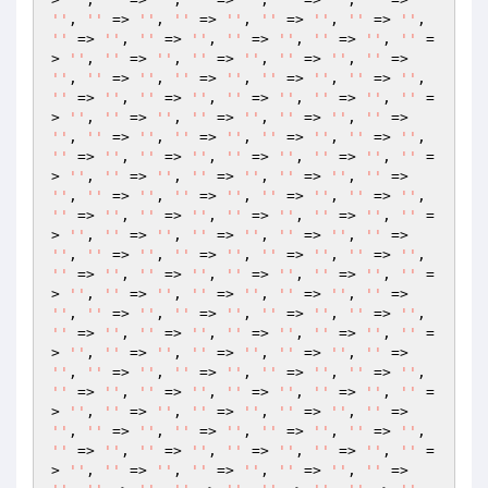
''
, 
''
 => 
''
, 
''
 => 
''
, 
''
 => 
''
, 
''
 => 
''
, 
''
 => 
''
, 
''
 => 
''
, 
''
 => 
''
, 
''
 => 
''
, 
''
 =
> 
''
, 
''
 => 
''
, 
''
 => 
''
, 
''
 => 
''
, 
''
 => 
''
, 
''
 => 
''
, 
''
 => 
''
, 
''
 => 
''
, 
''
 => 
''
, 
''
 => 
''
, 
''
 => 
''
, 
''
 => 
''
, 
''
 => 
''
, 
''
 =
> 
''
, 
''
 => 
''
, 
''
 => 
''
, 
''
 => 
''
, 
''
 => 
''
, 
''
 => 
''
, 
''
 => 
''
, 
''
 => 
''
, 
''
 => 
''
, 
''
 => 
''
, 
''
 => 
''
, 
''
 => 
''
, 
''
 => 
''
, 
''
 =
> 
''
, 
''
 => 
''
, 
''
 => 
''
, 
''
 => 
''
, 
''
 => 
''
, 
''
 => 
''
, 
''
 => 
''
, 
''
 => 
''
, 
''
 => 
''
, 
''
 => 
''
, 
''
 => 
''
, 
''
 => 
''
, 
''
 => 
''
, 
''
 =
> 
''
, 
''
 => 
''
, 
''
 => 
''
, 
''
 => 
''
, 
''
 => 
''
, 
''
 => 
''
, 
''
 => 
''
, 
''
 => 
''
, 
''
 => 
''
, 
''
 => 
''
, 
''
 => 
''
, 
''
 => 
''
, 
''
 => 
''
, 
''
 =
> 
''
, 
''
 => 
''
, 
''
 => 
''
, 
''
 => 
''
, 
''
 => 
''
, 
''
 => 
''
, 
''
 => 
''
, 
''
 => 
''
, 
''
 => 
''
, 
''
 => 
''
, 
''
 => 
''
, 
''
 => 
''
, 
''
 => 
''
, 
''
 =
> 
''
, 
''
 => 
''
, 
''
 => 
''
, 
''
 => 
''
, 
''
 => 
''
, 
''
 => 
''
, 
''
 => 
''
, 
''
 => 
''
, 
''
 => 
''
, 
''
 => 
''
, 
''
 => 
''
, 
''
 => 
''
, 
''
 => 
''
, 
''
 =
> 
''
, 
''
 => 
''
, 
''
 => 
''
, 
''
 => 
''
, 
''
 => 
''
, 
''
 => 
''
, 
''
 => 
''
, 
''
 => 
''
, 
''
 => 
''
, 
''
 => 
''
, 
''
 => 
''
, 
''
 => 
''
, 
''
 => 
''
, 
''
 =
> 
''
, 
''
 => 
''
, 
''
 => 
''
, 
''
 => 
''
, 
''
 => 