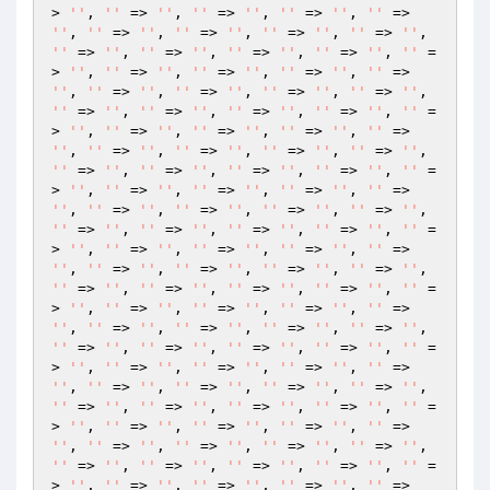
> 
''
, 
''
 => 
''
, 
''
 => 
''
, 
''
 => 
''
, 
''
 => 
''
, 
''
 => 
''
, 
''
 => 
''
, 
''
 => 
''
, 
''
 => 
''
, 
''
 => 
''
, 
''
 => 
''
, 
''
 => 
''
, 
''
 => 
''
, 
''
 =
> 
''
, 
''
 => 
''
, 
''
 => 
''
, 
''
 => 
''
, 
''
 => 
''
, 
''
 => 
''
, 
''
 => 
''
, 
''
 => 
''
, 
''
 => 
''
, 
''
 => 
''
, 
''
 => 
''
, 
''
 => 
''
, 
''
 => 
''
, 
''
 =
> 
''
, 
''
 => 
''
, 
''
 => 
''
, 
''
 => 
''
, 
''
 => 
''
, 
''
 => 
''
, 
''
 => 
''
, 
''
 => 
''
, 
''
 => 
''
, 
''
 => 
''
, 
''
 => 
''
, 
''
 => 
''
, 
''
 => 
''
, 
''
 =
> 
''
, 
''
 => 
''
, 
''
 => 
''
, 
''
 => 
''
, 
''
 => 
''
, 
''
 => 
''
, 
''
 => 
''
, 
''
 => 
''
, 
''
 => 
''
, 
''
 => 
''
, 
''
 => 
''
, 
''
 => 
''
, 
''
 => 
''
, 
''
 =
> 
''
, 
''
 => 
''
, 
''
 => 
''
, 
''
 => 
''
, 
''
 => 
''
, 
''
 => 
''
, 
''
 => 
''
, 
''
 => 
''
, 
''
 => 
''
, 
''
 => 
''
, 
''
 => 
''
, 
''
 => 
''
, 
''
 => 
''
, 
''
 =
> 
''
, 
''
 => 
''
, 
''
 => 
''
, 
''
 => 
''
, 
''
 => 
''
, 
''
 => 
''
, 
''
 => 
''
, 
''
 => 
''
, 
''
 => 
''
, 
''
 => 
''
, 
''
 => 
''
, 
''
 => 
''
, 
''
 => 
''
, 
''
 =
> 
''
, 
''
 => 
''
, 
''
 => 
''
, 
''
 => 
''
, 
''
 => 
''
, 
''
 => 
''
, 
''
 => 
''
, 
''
 => 
''
, 
''
 => 
''
, 
''
 => 
''
, 
''
 => 
''
, 
''
 => 
''
, 
''
 => 
''
, 
''
 =
> 
''
, 
''
 => 
''
, 
''
 => 
''
, 
''
 => 
''
, 
''
 => 
''
, 
''
 => 
''
, 
''
 => 
''
, 
''
 => 
''
, 
''
 => 
''
, 
''
 => 
''
, 
''
 => 
''
, 
''
 => 
''
, 
''
 => 
''
, 
''
 =
> 
''
, 
''
 => 
''
, 
''
 => 
''
, 
''
 => 
''
, 
''
 => 