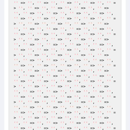
''
 => 
''
, 
''
 => 
''
, 
''
 => 
''
, 
''
 => 
''
, 
''
 =
> 
''
, 
''
 => 
''
, 
''
 => 
''
, 
''
 => 
''
, 
''
 => 
''
, 
''
 => 
''
, 
''
 => 
''
, 
''
 => 
''
, 
''
 => 
''
, 
''
 => 
''
, 
''
 => 
''
, 
''
 => 
''
, 
''
 => 
''
, 
''
 =
> 
''
, 
''
 => 
''
, 
''
 => 
''
, 
''
 => 
''
, 
''
 => 
''
, 
''
 => 
''
, 
''
 => 
''
, 
''
 => 
''
, 
''
 => 
''
, 
''
 => 
''
, 
''
 => 
''
, 
''
 => 
''
, 
''
 => 
''
, 
''
 =
> 
''
, 
''
 => 
''
, 
''
 => 
''
, 
''
 => 
''
, 
''
 => 
''
, 
''
 => 
''
, 
''
 => 
''
, 
''
 => 
''
, 
''
 => 
''
, 
''
 => 
''
, 
''
 => 
''
, 
''
 => 
''
, 
''
 => 
''
, 
''
 =
> 
''
, 
''
 => 
''
, 
''
 => 
''
, 
''
 => 
''
, 
''
 => 
''
, 
''
 => 
''
, 
''
 => 
''
, 
''
 => 
''
, 
''
 => 
''
, 
''
 => 
''
, 
''
 => 
''
, 
''
 => 
''
, 
''
 => 
''
, 
''
 =
> 
''
, 
''
 => 
''
, 
''
 => 
''
, 
''
 => 
''
, 
''
 => 
''
, 
''
 => 
''
, 
''
 => 
''
, 
''
 => 
''
, 
''
 => 
''
, 
''
 => 
''
, 
''
 => 
''
, 
''
 => 
''
, 
''
 => 
''
, 
''
 =
> 
''
, 
''
 => 
''
, 
''
 => 
''
, 
''
 => 
''
, 
''
 => 
''
, 
''
 => 
''
, 
''
 => 
''
, 
''
 => 
''
, 
''
 => 
''
, 
''
 => 
''
, 
''
 => 
''
, 
''
 => 
''
, 
''
 => 
''
, 
''
 =
> 
''
, 
''
 => 
''
, 
''
 => 
''
, 
''
 => 
''
, 
''
 => 
''
, 
''
 => 
''
, 
''
 => 
''
, 
''
 => 
''
, 
''
 => 
''
, 
''
 => 
''
, 
''
 => 
''
, 
''
 => 
''
, 
''
 => 
''
, 
''
 =
> 
''
, 
''
 => 
''
, 
''
 => 
''
, 
''
 => 
''
, 
''
 => 
''
, 
''
 => 
''
, 
''
 => 
''
, 
''
 => 
''
, 
''
 => 
''
, 
''
 => 
''
, 
''
 => 
''
, 
''
 => 
''
, 
''
 => 
''
, 
''
 =