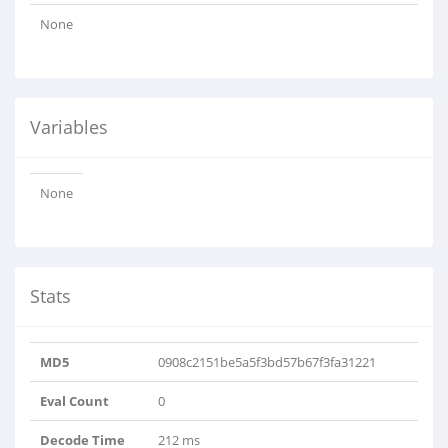
None
Variables
None
Stats
MD5
0908c2151be5a5f3bd57b67f3fa31221
Eval Count
0
Decode Time
212 ms