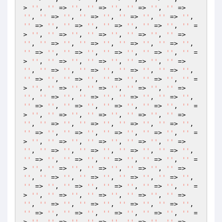
> 
''
, 
''
 => 
''
, 
''
 => 
''
, 
''
 => 
''
, 
''
 => 
''
, 
''
 => 
''
, 
''
 => 
''
, 
''
 => 
''
, 
''
 => 
''
, 
''
 => 
''
, 
''
 => 
''
, 
''
 => 
''
, 
''
 => 
''
, 
''
 =
> 
''
, 
''
 => 
''
, 
''
 => 
''
, 
''
 => 
''
, 
''
 => 
''
, 
''
 => 
''
, 
''
 => 
''
, 
''
 => 
''
, 
''
 => 
''
, 
''
 => 
''
, 
''
 => 
''
, 
''
 => 
''
, 
''
 => 
''
, 
''
 =
> 
''
, 
''
 => 
''
, 
''
 => 
''
, 
''
 => 
''
, 
''
 => 
''
, 
''
 => 
''
, 
''
 => 
''
, 
''
 => 
''
, 
''
 => 
''
, 
''
 => 
''
, 
''
 => 
''
, 
''
 => 
''
, 
''
 => 
''
, 
''
 =
> 
''
, 
''
 => 
''
, 
''
 => 
''
, 
''
 => 
''
, 
''
 => 
''
, 
''
 => 
''
, 
''
 => 
''
, 
''
 => 
''
, 
''
 => 
''
, 
''
 => 
''
, 
''
 => 
''
, 
''
 => 
''
, 
''
 => 
''
, 
''
 =
> 
''
, 
''
 => 
''
, 
''
 => 
''
, 
''
 => 
''
, 
''
 => 
''
, 
''
 => 
''
, 
''
 => 
''
, 
''
 => 
''
, 
''
 => 
''
, 
''
 => 
''
, 
''
 => 
''
, 
''
 => 
''
, 
''
 => 
''
, 
''
 =
> 
''
, 
''
 => 
''
, 
''
 => 
''
, 
''
 => 
''
, 
''
 => 
''
, 
''
 => 
''
, 
''
 => 
''
, 
''
 => 
''
, 
''
 => 
''
, 
''
 => 
''
, 
''
 => 
''
, 
''
 => 
''
, 
''
 => 
''
, 
''
 =
> 
''
, 
''
 => 
''
, 
''
 => 
''
, 
''
 => 
''
, 
''
 => 
''
, 
''
 => 
''
, 
''
 => 
''
, 
''
 => 
''
, 
''
 => 
''
, 
''
 => 
''
, 
''
 => 
''
, 
''
 => 
''
, 
''
 => 
''
, 
''
 =
> 
''
, 
''
 => 
''
, 
''
 => 
''
, 
''
 => 
''
, 
''
 => 
''
, 
''
 => 
''
, 
''
 => 
''
, 
''
 => 
''
, 
''
 => 
''
, 
''
 => 
''
, 
''
 => 
''
, 
''
 => 
''
, 
''
 => 
''
, 
''
 =
> 
''
, 
''
 => 
''
, 
''
 => 
''
, 
''
 => 
''
, 
''
 => 