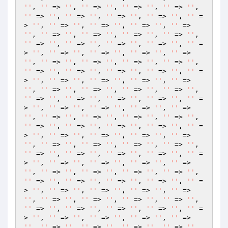
''
, 
''
 => 
''
, 
''
 => 
''
, 
''
 => 
''
, 
''
 => 
''
, 
''
 => 
''
, 
''
 => 
''
, 
''
 => 
''
, 
''
 => 
''
, 
''
 =
> 
''
, 
''
 => 
''
, 
''
 => 
''
, 
''
 => 
''
, 
''
 => 
''
, 
''
 => 
''
, 
''
 => 
''
, 
''
 => 
''
, 
''
 => 
''
, 
''
 => 
''
, 
''
 => 
''
, 
''
 => 
''
, 
''
 => 
''
, 
''
 =
> 
''
, 
''
 => 
''
, 
''
 => 
''
, 
''
 => 
''
, 
''
 => 
''
, 
''
 => 
''
, 
''
 => 
''
, 
''
 => 
''
, 
''
 => 
''
, 
''
 => 
''
, 
''
 => 
''
, 
''
 => 
''
, 
''
 => 
''
, 
''
 =
> 
''
, 
''
 => 
''
, 
''
 => 
''
, 
''
 => 
''
, 
''
 => 
''
, 
''
 => 
''
, 
''
 => 
''
, 
''
 => 
''
, 
''
 => 
''
, 
''
 => 
''
, 
''
 => 
''
, 
''
 => 
''
, 
''
 => 
''
, 
''
 =
> 
''
, 
''
 => 
''
, 
''
 => 
''
, 
''
 => 
''
, 
''
 => 
''
, 
''
 => 
''
, 
''
 => 
''
, 
''
 => 
''
, 
''
 => 
''
, 
''
 => 
''
, 
''
 => 
''
, 
''
 => 
''
, 
''
 => 
''
, 
''
 =
> 
''
, 
''
 => 
''
, 
''
 => 
''
, 
''
 => 
''
, 
''
 => 
''
, 
''
 => 
''
, 
''
 => 
''
, 
''
 => 
''
, 
''
 => 
''
, 
''
 => 
''
, 
''
 => 
''
, 
''
 => 
''
, 
''
 => 
''
, 
''
 =
> 
''
, 
''
 => 
''
, 
''
 => 
''
, 
''
 => 
''
, 
''
 => 
''
, 
''
 => 
''
, 
''
 => 
''
, 
''
 => 
''
, 
''
 => 
''
, 
''
 => 
''
, 
''
 => 
''
, 
''
 => 
''
, 
''
 => 
''
, 
''
 =
> 
''
, 
''
 => 
''
, 
''
 => 
''
, 
''
 => 
''
, 
''
 => 
''
, 
''
 => 
''
, 
''
 => 
''
, 
''
 => 
''
, 
''
 => 
''
, 
''
 => 
''
, 
''
 => 
''
, 
''
 => 
''
, 
''
 => 
''
, 
''
 =
> 
''
, 
''
 => 
''
, 
''
 => 
''
, 
''
 => 
''
, 
''
 => 
''
, 
''
 => 
''
, 
''
 => 
''
, 
''
 => 
''
, 
''
 => 
''
, 