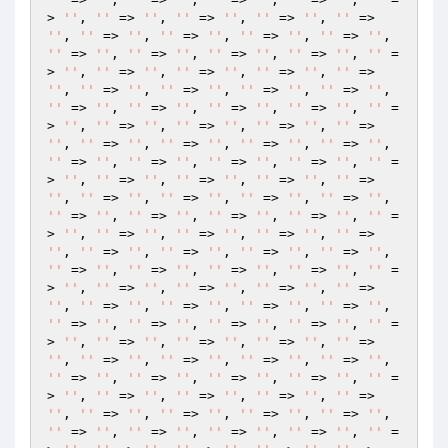
> 
''
, 
''
 => 
''
, 
''
 => 
''
, 
''
 => 
''
, 
''
 => 
''
, 
''
 => 
''
, 
''
 => 
''
, 
''
 => 
''
, 
''
 => 
''
, 
''
 => 
''
, 
''
 => 
''
, 
''
 => 
''
, 
''
 => 
''
, 
''
 =
> 
''
, 
''
 => 
''
, 
''
 => 
''
, 
''
 => 
''
, 
''
 => 
''
, 
''
 => 
''
, 
''
 => 
''
, 
''
 => 
''
, 
''
 => 
''
, 
''
 => 
''
, 
''
 => 
''
, 
''
 => 
''
, 
''
 => 
''
, 
''
 =
> 
''
, 
''
 => 
''
, 
''
 => 
''
, 
''
 => 
''
, 
''
 => 
''
, 
''
 => 
''
, 
''
 => 
''
, 
''
 => 
''
, 
''
 => 
''
, 
''
 => 
''
, 
''
 => 
''
, 
''
 => 
''
, 
''
 => 
''
, 
''
 =
> 
''
, 
''
 => 
''
, 
''
 => 
''
, 
''
 => 
''
, 
''
 => 
''
, 
''
 => 
''
, 
''
 => 
''
, 
''
 => 
''
, 
''
 => 
''
, 
''
 => 
''
, 
''
 => 
''
, 
''
 => 
''
, 
''
 => 
''
, 
''
 =
> 
''
, 
''
 => 
''
, 
''
 => 
''
, 
''
 => 
''
, 
''
 => 
''
, 
''
 => 
''
, 
''
 => 
''
, 
''
 => 
''
, 
''
 => 
''
, 
''
 => 
''
, 
''
 => 
''
, 
''
 => 
''
, 
''
 => 
''
, 
''
 =
> 
''
, 
''
 => 
''
, 
''
 => 
''
, 
''
 => 
''
, 
''
 => 
''
, 
''
 => 
''
, 
''
 => 
''
, 
''
 => 
''
, 
''
 => 
''
, 
''
 => 
''
, 
''
 => 
''
, 
''
 => 
''
, 
''
 => 
''
, 
''
 =
> 
''
, 
''
 => 
''
, 
''
 => 
''
, 
''
 => 
''
, 
''
 => 
''
, 
''
 => 
''
, 
''
 => 
''
, 
''
 => 
''
, 
''
 => 
''
, 
''
 => 
''
, 
''
 => 
''
, 
''
 => 
''
, 
''
 => 
''
, 
''
 =
> 
''
, 
''
 => 
''
, 
''
 => 
''
, 
''
 => 
''
, 
''
 => 
''
, 
''
 => 
''
, 
''
 => 
''
, 
''
 => 
''
, 
''
 => 
''
, 
''
 => 
''
, 
''
 => 
''
, 
''
 => 
''
, 
''
 => 
''
, 
''
 =