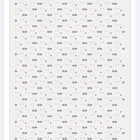
> 
''
, 
''
 => 
''
, 
''
 => 
''
, 
''
 => 
''
, 
''
 => 
''
, 
''
 => 
''
, 
''
 => 
''
, 
''
 => 
''
, 
''
 => 
''
, 
''
 => 
''
, 
''
 => 
''
, 
''
 => 
''
, 
''
 => 
''
, 
''
 =
> 
''
, 
''
 => 
''
, 
''
 => 
''
, 
''
 => 
''
, 
''
 => 
''
, 
''
 => 
''
, 
''
 => 
''
, 
''
 => 
''
, 
''
 => 
''
, 
''
 => 
''
, 
''
 => 
''
, 
''
 => 
''
, 
''
 => 
''
, 
''
 =
> 
''
, 
''
 => 
''
, 
''
 => 
''
, 
''
 => 
''
, 
''
 => 
''
, 
''
 => 
''
, 
''
 => 
''
, 
''
 => 
''
, 
''
 => 
''
, 
''
 => 
''
, 
''
 => 
''
, 
''
 => 
''
, 
''
 => 
''
, 
''
 =
> 
''
, 
''
 => 
''
, 
''
 => 
''
, 
''
 => 
''
, 
''
 => 
''
, 
''
 => 
''
, 
''
 => 
''
, 
''
 => 
''
, 
''
 => 
''
, 
''
 => 
''
, 
''
 => 
''
, 
''
 => 
''
, 
''
 => 
''
, 
''
 =
> 
''
, 
''
 => 
''
, 
''
 => 
''
, 
''
 => 
''
, 
''
 => 
''
, 
''
 => 
''
, 
''
 => 
''
, 
''
 => 
''
, 
''
 => 
''
, 
''
 => 
''
, 
''
 => 
''
, 
''
 => 
''
, 
''
 => 
''
, 
''
 =
> 
''
, 
''
 => 
''
, 
''
 => 
''
, 
''
 => 
''
, 
''
 => 
''
, 
''
 => 
''
, 
''
 => 
''
, 
''
 => 
''
, 
''
 => 
''
, 
''
 => 
''
, 
''
 => 
''
, 
''
 => 
''
, 
''
 => 
''
, 
''
 =
> 
''
, 
''
 => 
''
, 
''
 => 
''
, 
''
 => 
''
, 
''
 => 
''
, 
''
 => 
''
, 
''
 => 
''
, 
''
 => 
''
, 
''
 => 
''
, 
''
 => 
''
, 
''
 => 
''
, 
''
 => 
''
, 
''
 => 
''
, 
''
 =
> 
''
, 
''
 => 
''
, 
''
 => 
''
, 
''
 => 
''
, 
''
 => 
''
, 
''
 => 
''
, 
''
 => 
''
, 
''
 => 
''
, 
''
 => 
''
, 
''
 => 
''
, 
''
 => 
''
, 
''
 => 
''
, 
''
 => 
''
, 
''
 =
> 
''
, 
''
 => 
''
, 
''
 => 
''
, 
''
 => 
''
, 
''
 => 