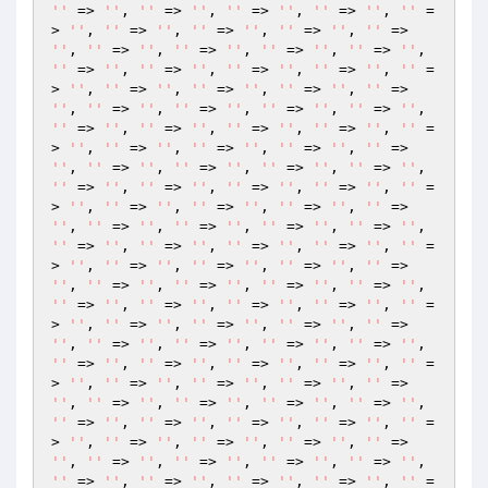
''
 => 
''
, 
''
 => 
''
, 
''
 => 
''
, 
''
 => 
''
, 
''
 =
> 
''
, 
''
 => 
''
, 
''
 => 
''
, 
''
 => 
''
, 
''
 => 
''
, 
''
 => 
''
, 
''
 => 
''
, 
''
 => 
''
, 
''
 => 
''
, 
''
 => 
''
, 
''
 => 
''
, 
''
 => 
''
, 
''
 => 
''
, 
''
 =
> 
''
, 
''
 => 
''
, 
''
 => 
''
, 
''
 => 
''
, 
''
 => 
''
, 
''
 => 
''
, 
''
 => 
''
, 
''
 => 
''
, 
''
 => 
''
, 
''
 => 
''
, 
''
 => 
''
, 
''
 => 
''
, 
''
 => 
''
, 
''
 =
> 
''
, 
''
 => 
''
, 
''
 => 
''
, 
''
 => 
''
, 
''
 => 
''
, 
''
 => 
''
, 
''
 => 
''
, 
''
 => 
''
, 
''
 => 
''
, 
''
 => 
''
, 
''
 => 
''
, 
''
 => 
''
, 
''
 => 
''
, 
''
 =
> 
''
, 
''
 => 
''
, 
''
 => 
''
, 
''
 => 
''
, 
''
 => 
''
, 
''
 => 
''
, 
''
 => 
''
, 
''
 => 
''
, 
''
 => 
''
, 
''
 => 
''
, 
''
 => 
''
, 
''
 => 
''
, 
''
 => 
''
, 
''
 =
> 
''
, 
''
 => 
''
, 
''
 => 
''
, 
''
 => 
''
, 
''
 => 
''
, 
''
 => 
''
, 
''
 => 
''
, 
''
 => 
''
, 
''
 => 
''
, 
''
 => 
''
, 
''
 => 
''
, 
''
 => 
''
, 
''
 => 
''
, 
''
 =
> 
''
, 
''
 => 
''
, 
''
 => 
''
, 
''
 => 
''
, 
''
 => 
''
, 
''
 => 
''
, 
''
 => 
''
, 
''
 => 
''
, 
''
 => 
''
, 
''
 => 
''
, 
''
 => 
''
, 
''
 => 
''
, 
''
 => 
''
, 
''
 =
> 
''
, 
''
 => 
''
, 
''
 => 
''
, 
''
 => 
''
, 
''
 => 
''
, 
''
 => 
''
, 
''
 => 
''
, 
''
 => 
''
, 
''
 => 
''
, 
''
 => 
''
, 
''
 => 
''
, 
''
 => 
''
, 
''
 => 
''
, 
''
 =
> 
''
, 
''
 => 
''
, 
''
 => 
''
, 
''
 => 
''
, 
''
 => 
''
, 
''
 => 
''
, 
''
 => 
''
, 
''
 => 
''
, 
''
 => 
''
, 
''
 => 
''
, 
''
 => 
''
, 
''
 => 
''
, 
''
 => 
''
, 
''
 =