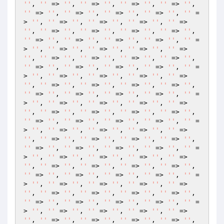
''
, 
''
 => 
''
, 
''
 => 
''
, 
''
 => 
''
, 
''
 => 
''
, 
''
 => 
''
, 
''
 => 
''
, 
''
 => 
''
, 
''
 => 
''
, 
''
 =
> 
''
, 
''
 => 
''
, 
''
 => 
''
, 
''
 => 
''
, 
''
 => 
''
, 
''
 => 
''
, 
''
 => 
''
, 
''
 => 
''
, 
''
 => 
''
, 
''
 => 
''
, 
''
 => 
''
, 
''
 => 
''
, 
''
 => 
''
, 
''
 =
> 
''
, 
''
 => 
''
, 
''
 => 
''
, 
''
 => 
''
, 
''
 => 
''
, 
''
 => 
''
, 
''
 => 
''
, 
''
 => 
''
, 
''
 => 
''
, 
''
 => 
''
, 
''
 => 
''
, 
''
 => 
''
, 
''
 => 
''
, 
''
 =
> 
''
, 
''
 => 
''
, 
''
 => 
''
, 
''
 => 
''
, 
''
 => 
''
, 
''
 => 
''
, 
''
 => 
''
, 
''
 => 
''
, 
''
 => 
''
, 
''
 => 
''
, 
''
 => 
''
, 
''
 => 
''
, 
''
 => 
''
, 
''
 =
> 
''
, 
''
 => 
''
, 
''
 => 
''
, 
''
 => 
''
, 
''
 => 
''
, 
''
 => 
''
, 
''
 => 
''
, 
''
 => 
''
, 
''
 => 
''
, 
''
 => 
''
, 
''
 => 
''
, 
''
 => 
''
, 
''
 => 
''
, 
''
 =
> 
''
, 
''
 => 
''
, 
''
 => 
''
, 
''
 => 
''
, 
''
 => 
''
, 
''
 => 
''
, 
''
 => 
''
, 
''
 => 
''
, 
''
 => 
''
, 
''
 => 
''
, 
''
 => 
''
, 
''
 => 
''
, 
''
 => 
''
, 
''
 =
> 
''
, 
''
 => 
''
, 
''
 => 
''
, 
''
 => 
''
, 
''
 => 
''
, 
''
 => 
''
, 
''
 => 
''
, 
''
 => 
''
, 
''
 => 
''
, 
''
 => 
''
, 
''
 => 
''
, 
''
 => 
''
, 
''
 => 
''
, 
''
 =
> 
''
, 
''
 => 
''
, 
''
 => 
''
, 
''
 => 
''
, 
''
 => 
''
, 
''
 => 
''
, 
''
 => 
''
, 
''
 => 
''
, 
''
 => 
''
, 
''
 => 
''
, 
''
 => 
''
, 
''
 => 
''
, 
''
 => 
''
, 
''
 =
> 
''
, 
''
 => 
''
, 
''
 => 
''
, 
''
 => 
''
, 
''
 => 
''
, 
''
 => 
''
, 
''
 => 
''
, 
''
 => 
''
, 
''
 => 
''
, 