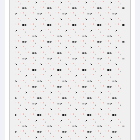
''
, 
''
 => 
''
, 
''
 => 
''
, 
''
 => 
''
, 
''
 => 
''
, 
''
 => 
''
, 
''
 => 
''
, 
''
 => 
''
, 
''
 => 
''
, 
''
 =
> 
''
, 
''
 => 
''
, 
''
 => 
''
, 
''
 => 
''
, 
''
 => 
''
, 
''
 => 
''
, 
''
 => 
''
, 
''
 => 
''
, 
''
 => 
''
, 
''
 => 
''
, 
''
 => 
''
, 
''
 => 
''
, 
''
 => 
''
, 
''
 =
> 
''
, 
''
 => 
''
, 
''
 => 
''
, 
''
 => 
''
, 
''
 => 
''
, 
''
 => 
''
, 
''
 => 
''
, 
''
 => 
''
, 
''
 => 
''
, 
''
 => 
''
, 
''
 => 
''
, 
''
 => 
''
, 
''
 => 
''
, 
''
 =
> 
''
, 
''
 => 
''
, 
''
 => 
''
, 
''
 => 
''
, 
''
 => 
''
, 
''
 => 
''
, 
''
 => 
''
, 
''
 => 
''
, 
''
 => 
''
, 
''
 => 
''
, 
''
 => 
''
, 
''
 => 
''
, 
''
 => 
''
, 
''
 =
> 
''
, 
''
 => 
''
, 
''
 => 
''
, 
''
 => 
''
, 
''
 => 
''
, 
''
 => 
''
, 
''
 => 
''
, 
''
 => 
''
, 
''
 => 
''
, 
''
 => 
''
, 
''
 => 
''
, 
''
 => 
''
, 
''
 => 
''
, 
''
 =
> 
''
, 
''
 => 
''
, 
''
 => 
''
, 
''
 => 
''
, 
''
 => 
''
, 
''
 => 
''
, 
''
 => 
''
, 
''
 => 
''
, 
''
 => 
''
, 
''
 => 
''
, 
''
 => 
''
, 
''
 => 
''
, 
''
 => 
''
, 
''
 =
> 
''
, 
''
 => 
''
, 
''
 => 
''
, 
''
 => 
''
, 
''
 => 
''
, 
''
 => 
''
, 
''
 => 
''
, 
''
 => 
''
, 
''
 => 
''
, 
''
 => 
''
, 
''
 => 
''
, 
''
 => 
''
, 
''
 => 
''
, 
''
 =
> 
''
, 
''
 => 
''
, 
''
 => 
''
, 
''
 => 
''
, 
''
 => 
''
, 
''
 => 
''
, 
''
 => 
''
, 
''
 => 
''
, 
''
 => 
''
, 
''
 => 
''
, 
''
 => 
''
, 
''
 => 
''
, 
''
 => 
''
, 
''
 =
> 
''
, 
''
 => 
''
, 
''
 => 
''
, 
''
 => 
''
, 
''
 => 
''
, 
''
 => 
''
, 
''
 => 
''
, 
''
 => 
''
, 
''
 => 
''
, 