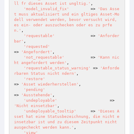
ll fr dieses Asset ist ungltig.'
,

'model_invalid_fix'
         => 
'Das Asse
t muss aktualisiert und ein gltiges Asset-Mo
dell verwendet werden, bevor versucht wird, 
es ein- oder auszuchecken oder es zu prfe
n.'
,

'requestable'
               => 
'Anforder
bar'
,

'requested'
=> 
'Angefordert'
,

'not_requestable'
           => 
'Kann nic
ht angefordert werden'
,

'requestable_status_warning'
 => 
'Anforde
rbaren Status nicht ndern'
,

'restore'
=> 
'Asset wiederherstellen'
,

'pending'
=> 
'Ausstehende'
,

'undeployable'
  			=> 
'Nicht einsetzbar'
,

'undeployable_tooltip'
  	=> 
'Dieses A
sset hat eine Statusbezeichnung, die nicht e
insetzbar ist und zu diesem Zeitpunkt nicht 
ausgecheckt werden kann.'
,

'view'