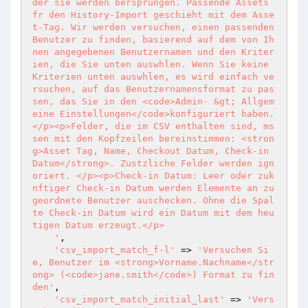
der sie werden bersprungen. Passende Assets 
fr den History-Import geschieht mit dem Asse
t-Tag. Wir werden versuchen, einen passenden 
Benutzer zu finden, basierend auf dem von Ih
nen angegebenen Benutzernamen und den Kriter
ien, die Sie unten auswhlen. Wenn Sie keine 
Kriterien unten auswhlen, es wird einfach ve
rsuchen, auf das Benutzernamensformat zu pas
sen, das Sie in den <code>Admin- &gt; Allgem
eine Einstellungen</code>konfiguriert haben.
</p><p>Felder, die im CSV enthalten sind, ms
sen mit den Kopfzeilen bereinstimmen: <stron
g>Asset Tag, Name, Checkout Datum, Check-in 
Datum</strong>. Zustzliche Felder werden ign
oriert. </p><p>Check-in Datum: Leer oder zuk
nftiger Check-in Datum werden Elemente an zu
geordnete Benutzer auschecken. Ohne die Spal
te Check-in Datum wird ein Datum mit dem heu
tigen Datum erzeugt.</p>

    '
,

'csv_import_match_f-l'
 => 
'Versuchen Si
e, Benutzer im <strong>Vorname.Nachname</str
ong> (<code>jane.smith</code>) Format zu fin
den'
,

'csv_import_match_initial_last'
 => 
'Vers