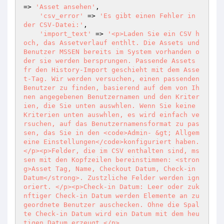
=> 
'Asset ansehen'
,

'csv_error'
 => 
'Es gibt einen Fehler in 
der CSV-Datei:'
,

'import_text'
 => 
'<p>Laden Sie ein CSV h
och, das Assetverlauf enthlt. Die Assets und 
Benutzer MSSEN bereits im System vorhanden o
der sie werden bersprungen. Passende Assets 
fr den History-Import geschieht mit dem Asse
t-Tag. Wir werden versuchen, einen passenden 
Benutzer zu finden, basierend auf dem von Ih
nen angegebenen Benutzernamen und den Kriter
ien, die Sie unten auswhlen. Wenn Sie keine 
Kriterien unten auswhlen, es wird einfach ve
rsuchen, auf das Benutzernamensformat zu pas
sen, das Sie in den <code>Admin- &gt; Allgem
eine Einstellungen</code>konfiguriert haben.
</p><p>Felder, die im CSV enthalten sind, ms
sen mit den Kopfzeilen bereinstimmen: <stron
g>Asset Tag, Name, Checkout Datum, Check-in 
Datum</strong>. Zustzliche Felder werden ign
oriert. </p><p>Check-in Datum: Leer oder zuk
nftiger Check-in Datum werden Elemente an zu
geordnete Benutzer auschecken. Ohne die Spal
te Check-in Datum wird ein Datum mit dem heu
tigen Datum erzeugt.</p>
