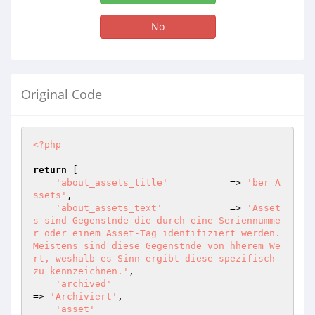
No
Original Code
<?php
return
 [

'about_assets_title'
           => 
'ber A
ssets'
,

'about_assets_text'
            => 
'Asset
s sind Gegenstnde die durch eine Seriennumme
r oder einem Asset-Tag identifiziert werden. 
Meistens sind diese Gegenstnde von hherem We
rt, weshalb es Sinn ergibt diese spezifisch 
zu kennzeichnen.'
,

'archived'
=> 
'Archiviert'
,

'asset'