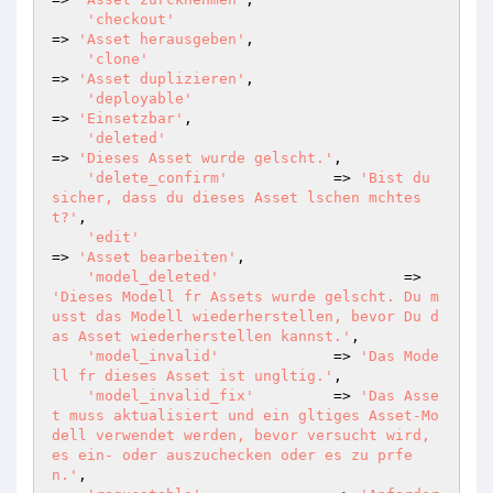
'checkout'
=> 
'Asset herausgeben'
,

'clone'
=> 
'Asset duplizieren'
,

'deployable'
=> 
'Einsetzbar'
,

'deleted'
=> 
'Dieses Asset wurde gelscht.'
,

'delete_confirm'
            => 
'Bist du 
sicher, dass du dieses Asset lschen mchtes
t?'
,

'edit'
=> 
'Asset bearbeiten'
,

'model_deleted'
  			=> 
'Dieses Modell fr Assets wurde gelscht. Du m
usst das Modell wiederherstellen, bevor Du d
as Asset wiederherstellen kannst.'
,

'model_invalid'
             => 
'Das Mode
ll fr dieses Asset ist ungltig.'
,

'model_invalid_fix'
         => 
'Das Asse
t muss aktualisiert und ein gltiges Asset-Mo
dell verwendet werden, bevor versucht wird, 
es ein- oder auszuchecken oder es zu prfe
n.'
,
