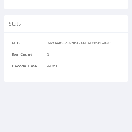
Stats
MD5
09cf3eef38487dbe2ae10904bef69a87
Eval Count
0
Decode Time
99 ms