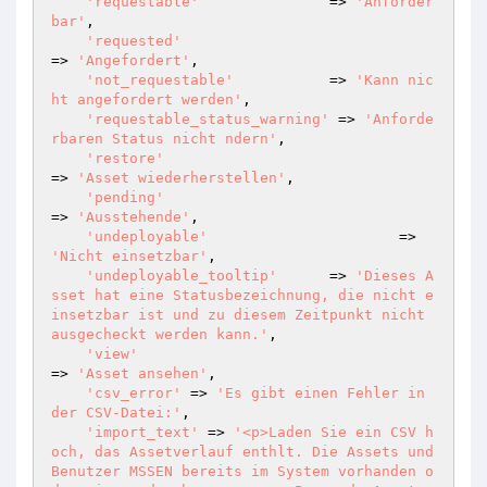
'requestable'
               => 
'Anforder
bar'
,

'requested'
=> 
'Angefordert'
,

'not_requestable'
           => 
'Kann nic
ht angefordert werden'
,

'requestable_status_warning'
 => 
'Anforde
rbaren Status nicht ndern'
,

'restore'
=> 
'Asset wiederherstellen'
,

'pending'
=> 
'Ausstehende'
,

'undeployable'
  			=> 
'Nicht einsetzbar'
,

'undeployable_tooltip'
  	=> 
'Dieses A
sset hat eine Statusbezeichnung, die nicht e
insetzbar ist und zu diesem Zeitpunkt nicht 
ausgecheckt werden kann.'
,

'view'
=> 
'Asset ansehen'
,

'csv_error'
 => 
'Es gibt einen Fehler in 
der CSV-Datei:'
,

'import_text'
 => 
'<p>Laden Sie ein CSV h
och, das Assetverlauf enthlt. Die Assets und 
Benutzer MSSEN bereits im System vorhanden o