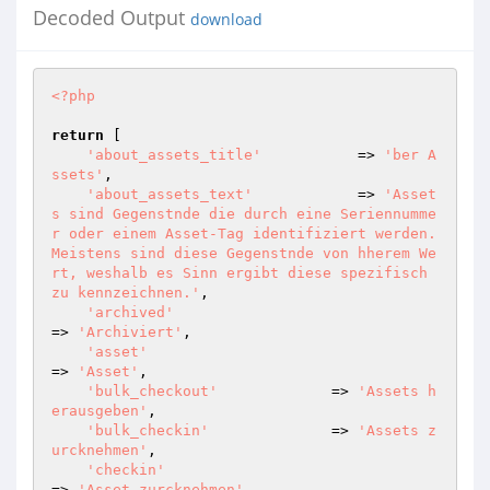
Decoded Output
download
<?php
return
 [

'about_assets_title'
           => 
'ber A
ssets'
,

'about_assets_text'
            => 
'Asset
s sind Gegenstnde die durch eine Seriennumme
r oder einem Asset-Tag identifiziert werden. 
Meistens sind diese Gegenstnde von hherem We
rt, weshalb es Sinn ergibt diese spezifisch 
zu kennzeichnen.'
,

'archived'
=> 
'Archiviert'
,

'asset'
=> 
'Asset'
,

'bulk_checkout'
             => 
'Assets h
erausgeben'
,

'bulk_checkin'
              => 
'Assets z
urcknehmen'
,

'checkin'
=> 
'Asset zurcknehmen'
,
