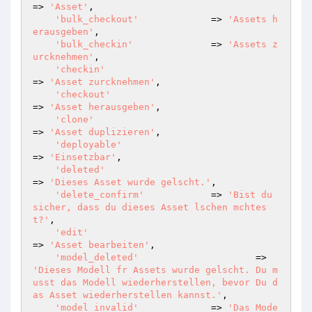
=> 
'Asset'
,

'bulk_checkout'
             => 
'Assets h
erausgeben'
,

'bulk_checkin'
              => 
'Assets z
urcknehmen'
,

'checkin'
=> 
'Asset zurcknehmen'
,

'checkout'
=> 
'Asset herausgeben'
,

'clone'
=> 
'Asset duplizieren'
,

'deployable'
=> 
'Einsetzbar'
,

'deleted'
=> 
'Dieses Asset wurde gelscht.'
,

'delete_confirm'
            => 
'Bist du 
sicher, dass du dieses Asset lschen mchtes
t?'
,

'edit'
=> 
'Asset bearbeiten'
,

'model_deleted'
  			=> 
'Dieses Modell fr Assets wurde gelscht. Du m
usst das Modell wiederherstellen, bevor Du d
as Asset wiederherstellen kannst.'
,

'model_invalid'
             => 
'Das Mode