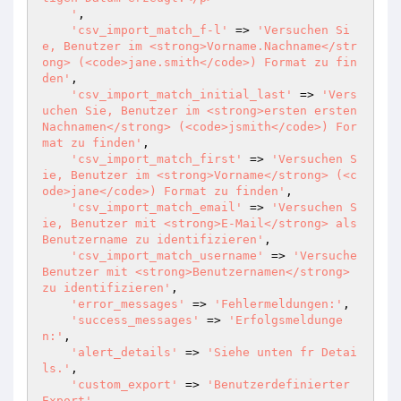
    '
,

'csv_import_match_f-l'
 => 
'Versuchen Si
e, Benutzer im <strong>Vorname.Nachname</str
ong> (<code>jane.smith</code>) Format zu fin
den'
,

'csv_import_match_initial_last'
 => 
'Vers
uchen Sie, Benutzer im <strong>ersten ersten 
Nachnamen</strong> (<code>jsmith</code>) For
mat zu finden'
,

'csv_import_match_first'
 => 
'Versuchen S
ie, Benutzer im <strong>Vorname</strong> (<c
ode>jane</code>) Format zu finden'
,

'csv_import_match_email'
 => 
'Versuchen S
ie, Benutzer mit <strong>E-Mail</strong> als 
Benutzername zu identifizieren'
,

'csv_import_match_username'
 => 
'Versuche 
Benutzer mit <strong>Benutzernamen</strong> 
zu identifizieren'
,

'error_messages'
 => 
'Fehlermeldungen:'
,

'success_messages'
 => 
'Erfolgsmeldunge
n:'
,

'alert_details'
 => 
'Siehe unten fr Detai
ls.'
,

'custom_export'
 => 
'Benutzerdefinierter 
Export'
,
