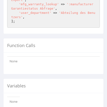
'mfg_warranty_lookup'
 => 
':manufacturer 
Garantiestatus Abfrage'
,

'user_department'
 => 
'Abteilung des Benu
tzers'
,

Function Calls
None
Variables
None