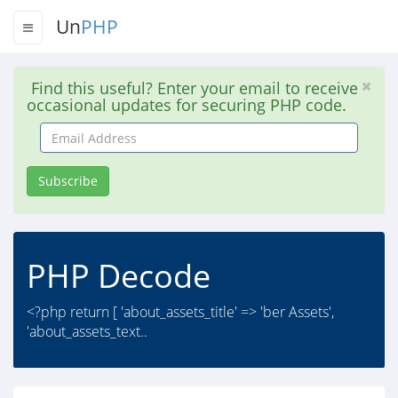
Un
PHP
Find this useful? Enter your email to receive
occasional updates for securing PHP code.
Email
Address
Subscribe
PHP Decode
<?php return [ 'about_assets_title' => 'ber Assets',
'about_assets_text..