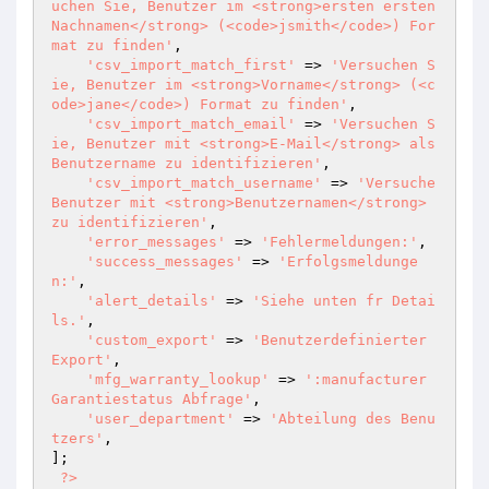
uchen Sie, Benutzer im <strong>ersten ersten 
Nachnamen</strong> (<code>jsmith</code>) For
mat zu finden'
,

'csv_import_match_first'
 => 
'Versuchen S
ie, Benutzer im <strong>Vorname</strong> (<c
ode>jane</code>) Format zu finden'
,

'csv_import_match_email'
 => 
'Versuchen S
ie, Benutzer mit <strong>E-Mail</strong> als 
Benutzername zu identifizieren'
,

'csv_import_match_username'
 => 
'Versuche 
Benutzer mit <strong>Benutzernamen</strong> 
zu identifizieren'
,

'error_messages'
 => 
'Fehlermeldungen:'
,

'success_messages'
 => 
'Erfolgsmeldunge
n:'
,

'alert_details'
 => 
'Siehe unten fr Detai
ls.'
,

'custom_export'
 => 
'Benutzerdefinierter 
Export'
,

'mfg_warranty_lookup'
 => 
':manufacturer 
Garantiestatus Abfrage'
,

'user_department'
 => 
'Abteilung des Benu
tzers'
,

];

?>