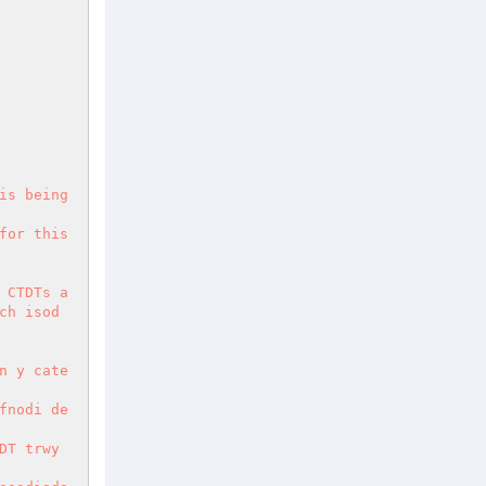
s being 
or this 
 CTDTs a
h isod 
n y cate
fnodi de
DT trwy 