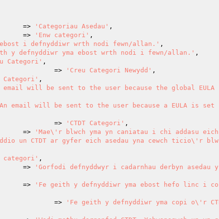
 					=> 
'Categoriau Asedau'
,

  					=> 
'Enw categori'
,

ebost i defnyddiwr wrth nodi fewn/allan.'
,

th y defnyddiwr yma ebost wrth nodi i fewn/allan.'
,

u Categori'
,

  							=> 
'Creu Categori Newydd'
,

 Categori'
,

 email will be sent to the user because the global EULA i
An email will be sent to the user because a EULA is set f
							=> 
'CTDT Categori'
,

					=> 
'Mae\'r blwch yma yn caniatau i chi addasu eich
ddio un CTDT ar gyfer eich asedau yna cewch ticio\'r blwc
 categori'
,

				=> 
'Gorfodi defnyddwyr i cadarnhau derbyn asedau y
				=> 
'Fe geith y defnyddiwr yma ebost hefo linc i co
						=> 
'Fe geith y defnyddiwr yma copi o\'r CT