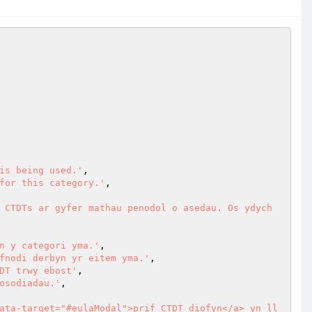
is being used.'
,

for this category.'
,

 CTDTs ar gyfer mathau penodol o asedau. Os ydych 
n y categori yma.'
,

fnodi derbyn yr eitem yma.'
,

DT trwy ebost'
,

osodiadau.'
,

ata-target="#eulaModal">prif CTDT diofyn</a> yn ll