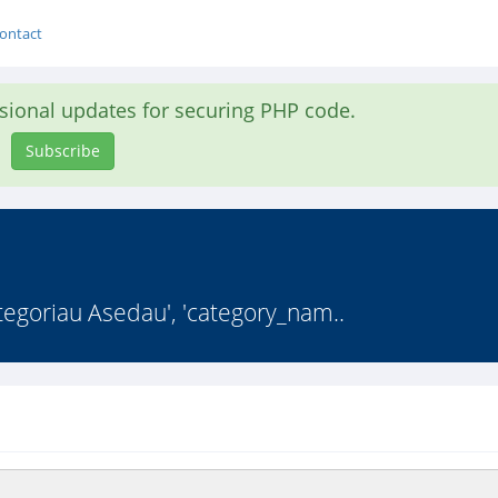
ontact
asional updates for securing PHP code.
Subscribe
ategoriau Asedau', 'category_nam..