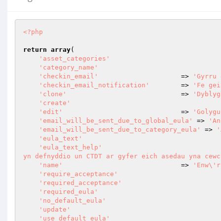
<?php
return
array
(

'asset_categories'
'category_name'
'checkin_email'
                     => 
'Gyrru 
'checkin_email_notification'
        => 
'Fe gei
'clone'
                             => 
'Dyblyg
'create'
'edit'
                              => 
'Golygu
'email_will_be_sent_due_to_global_eula'
 => 
'An
'email_will_be_sent_due_to_category_eula'
 => 
'
'eula_text'
'eula_text_help'
yn defnyddio un CTDT ar gyfer eich asedau yna cewc
'name'
                              => 
'Enw\'r
'require_acceptance'
'required_acceptance'
'required_eula'
'no_default_eula'
'update'
'use_default_eula'