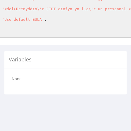
> 
'<del>Defnyddio\'r CTDT diofyn yn lle\'r un presennol.<
> 
'Use default EULA'
,

Variables
None