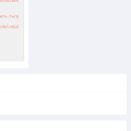
osodiada
ata-targ
del>Nid 