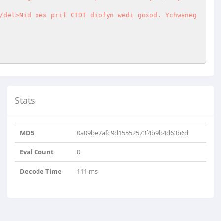
/del>Nid oes prif CTDT diofyn wedi gosod. Ychwaneg
Stats
MD5
0a09be7afd9d15552573f4b9b4d63b6d
Eval Count
0
Decode Time
111 ms