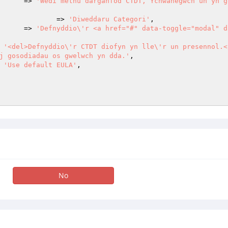
					=> 
'Wedi methu darganfod CTDT, Ychwanegwch un yn g
  							=> 
'Diweddaru Categori'
,

					=> 
'Defnyddio\'r <a href="#" data-toggle="modal" d
> 
'<del>Defnyddio\'r CTDT diofyn yn lle\'r un presennol.</
j gosodiadau os gwelwch yn dda.'
,

> 
'Use default EULA'
,

No