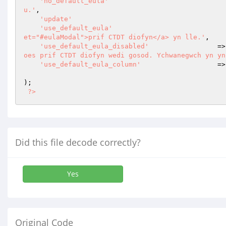
'no_default_eula'
u.'
,

'update'
'use_default_eula'
et="#eulaModal">prif CTDT diofyn</a> yn lle.'
,

'use_default_eula_disabled'
			=
oes prif CTDT diofyn wedi gosod. Ychwanegwch yn yn
'use_default_eula_column'
			=
);

?>
Did this file decode correctly?
Yes
Original Code