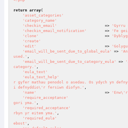
return
array
(

'asset_categories'
'category_name'
'checkin_email'
                     => 
'Gyrru 
'checkin_email_notification'
        => 
'Fe gei
'clone'
                             => 
'Dyblyg
'create'
'edit'
                              => 
'Golygu
'email_will_be_sent_due_to_global_eula'
 => 
'An
used.'
,

'email_will_be_sent_due_to_category_eula'
 => 
'
category.'
,

'eula_text'
'eula_text_help'
r gyfer mathau penodol o asedau. Os ydych yn defny
i defnyddio\'r fersiwn diofyn.'
,

'name'
                              => 
'Enw\'r
'require_acceptance'
gori yma.'
,

'required_acceptance'
rbyn yr eitem yma.'
,

'required_eula'
ebost'
,
