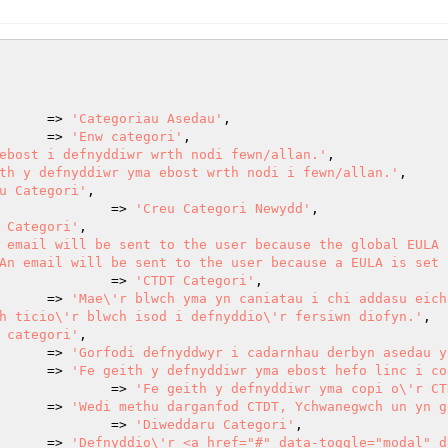
 					=> 
'Categoriau Asedau'
,

  					=> 
'Enw categori'
,

ebost i defnyddiwr wrth nodi fewn/allan.'
,

th y defnyddiwr yma ebost wrth nodi i fewn/allan.'
,

u Categori'
,

  							=> 
'Creu Categori Newydd'
,

 Categori'
,

 email will be sent to the user because the global EULA 
An email will be sent to the user because a EULA is set 
							=> 
'CTDT Categori'
,

					=> 
'Mae\'r blwch yma yn caniatau i chi addasu eich
h ticio\'r blwch isod i defnyddio\'r fersiwn diofyn.'
,

 categori'
,

				=> 
'Gorfodi defnyddwyr i cadarnhau derbyn asedau y
				=> 
'Fe geith y defnyddiwr yma ebost hefo linc i co
						=> 
'Fe geith y defnyddiwr yma copi o\'r CT
					=> 
'Wedi methu darganfod CTDT, Ychwanegwch un yn g
  							=> 
'Diweddaru Categori'
,

					=> 
'Defnyddio\'r <a href="#" data-toggle="modal" d