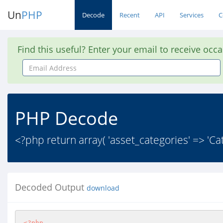
Un
PHP
Decode
Recent
API
Services
C
Find this useful? Enter your email to receive occ
Email
Address
PHP Decode
<?php return array( 'asset_categories' => 'C
Decoded Output
download
<?php