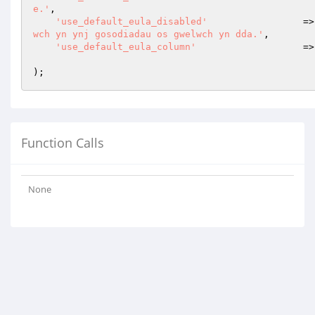
e.'
,

'use_default_eula_disabled'
			=
wch yn ynj gosodiadau os gwelwch yn dda.'
,

'use_default_eula_column'
			=
Function Calls
None