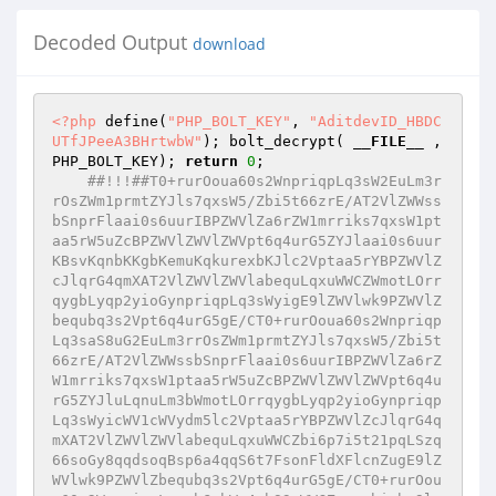
Decoded Output
download
<?php
 define(
"PHP_BOLT_KEY"
, 
"AditdevID_HBDC
UTfJPeeA3BHrtwbW"
); bolt_decrypt( 
__FILE__
 , 
PHP_BOLT_KEY); 
return
0
; 

##!!!##T0+rurOoua60s2WnpriqpLq3sW2EuLm3rrOsZWm1prmtZYJls7qxsW5/Zbi5t66zrE/AT2VlZWWssbSnprFlaai0s6uurIBPZWVlZa6rZW1mrriks7qxsW1ptaa5rW5uZcBPZWVlZWVlZWVpt6q4urG5ZYJlaai0s6uurKBsvKqnbKKgbKemuKqkurexbKJlc2Vptaa5rYBPZWVlZcJlqrG4qmXAT2VlZWVlZWVlabequLqxuWWCZWmotLOrrqygbLyqp2yioGynpriqpLq3sWyigE9lZWVlwk9PZWVlZbequbq3s2Vpt6q4urG5gE/CT0+rurOoua60s2WnpriqpLq3saS8uG2EuLm3rrOsZWm1prmtZYJls7qxsW5/Zbi5t66zrE/AT2VlZWWssbSnprFlaai0s6uurIBPZWVlZa6rZW1mrriks7qxsW1ptaa5rW5uZcBPZWVlZWVlZWVpt6q4urG5ZYJluLqnuLm3bWmotLOrrqygbLyqp2yioGynpriqpLq3sWyicWV1cWVydm5lc2Vptaa5rYBPZWVlZcJlqrG4qmXAT2VlZWVlZWVlabequLqxuWWCZbi6p7i5t21pqLSzq66soGy8qqdsoqBsp6a4qqS6t7FsonFldXFlcnZugE9lZWVlwk9PZWVlZbequbq3s2Vpt6q4urG5gE/CT0+rurOoua60s2WnpriqpLmuubGqbWm4rbS3uWWCZaumsbiqbn9luLm3rrOsT8BPZWVlZayxtKemsWVpqLSzq66sgE9lZWVlt6q5urezZW1mabittLe5bmWEZWmotLOrrqygbLyqp2yioGy5rrmxqmyiZX9laai0s6uurKBsvKqnbKKgbLittLe5pLmuubGqbKKAT8JPT6u6s6i5rrSzZai4t6ukubSwqrNtp7S0sWVprKqzqremuaplgmWrprG4qm5/Zbi5t66zrMGmt7emvk/AT2VlZWWssbSnprFlaai0s6uurIBPZWVlZa6rZW1prKqzqremuapuZcBPZWVlZWVlZWW3qrm6t7Nlraa4raStsqaobWy4raZ3entscWW4ubekt6azqW12dXVucWVpqLSzq66soGy4qqi3qrmksKq+bKKgbK2ypqhsom6AT2VlZWXCZaqxuKplwE9lZWVlZWVlZbequbq3s2VpqLSzq66soGyouLerpLm0sKqzbKKAT2VlZWXCT8JPT6u6s6i5rrSzZaitqqiwpK6ztbq5baa3t6a+ZWmus7W6uXFlpre3pr5laammuaZuf2WntLSxT8BPZWVlZWmus7W6uWWCZaa3t6a+pLCqvrhtaa6ztbq5boBPZWVlZWmrprG4qmWCZXWAT2VlZWWrtLeqpqitZW1pqaa5pmWmuGVpsKq+bmXAT2VlZWVlZWVlrqtlba6zpKa3t6a+bWmwqr5xZWmus7W6uW5lgoJlq6axuKpuZcBPZWVlZWVlZWVlZWVlaaumsbiqcHCAT2VlZWVlZWVlwk9lZWVlwk9lZWVlrqtlbWmrprG4qmWCgmV1bmXAT2VlZWVlZWVlt6q5urezZbm3uqqAT2VlZWXCZaqxuKplwE9lZWVlZWVlZbequbq3s2WrprG4qoBPZWVlZcJPwk9Pq7qzqLmutLNlqK2qqLCkqrK1ub5tpre3pr5laa6ztbq5bn9lp7S0sU/AT2VlZWVpt6q4urG5ZYJlube6qoBPZWVlZau0t6qmqK1lbWmus7W6uWWmuGVpsKq+ZYKDZWm7prG6qm5lwE9lZWVlZWVlZWm3qri6sbllgmWrprG4qoBPZWVlZWVlZWWuq2VtqrK1ub5tabumsbqqbmWCgmW5t7qqbmXAT2VlZWVlZWVlZWVlZWm3qri6sbllgmW5t7qqgE9lZWVlZWVlZWVlZWWnt6qmsIBPZWVlZWVlZWXCT2VlZWXCT2VlZWW3qrm6t7NlabequLqxuYBPwk9Pq7qzqLmutLNluLm3pLems6ltrrO5wauxtKa5ZWmxqrOsua1lgmV2dXFlp7S0sWVptbeqq669ZYJlq6axuKpxZae0tLFlabO6smWCZaumsbiqcWWntLSxZWmxtLyqt6imuKplgmWrprG4qnFlp7S0sWVpuLWqqK6msaitprdlgmWrprG4qm5/Zbi5t66zrE/AT2VlZWWuq2VtabO6sm5lwE9lZWVlZWVlZWm3qri6sbllgmW4uqe4ubdtuLm3pLituqursaptuLm3pLeqtaqmuW1pvWWCZWx1dnd4eXp7fH1+bHFlqKqusW1psaqzrLmtZXRluLm3saqzbWm9bm5ubnFldnFlabGqs6y5rW6AT2VlZWXCZaqxuKplwE9lZWVlZWVlZWm7prdlgmWyprmorWVtube6qm5lwE9lZWVlZWVlZWVlZWVptbeqq669ZYKDZWx1dnd4eXp7fH1+pqeoqaqrrK2ur7CxsrO0tba3uLm6u7y9vr+Gh4iJiouMjY6PkJGSk5SVlpeYmZqbnJ2en3JycmxxT2VlZWVlZWVlZWVlZWZpsbS8qreopriqZWtrZWZpuLWqqK6msaitprdlgoNlbHV2d3h5ent8fX6mp6ipqqusra6vsLGys7S1tre4ubq7vL2+v4aHiImKi4yNjo+QkZKTlJWWl5iZmpucnZ6fbHFPZWVlZWVlZWVlZWVlZmmxtLyqt6imuKpla2tlabi1qqiuprGoraa3ZYKDZWx1dnd4eXp7fH1+pqeoqaqrrK2ur7CxsrO0tba3uLm6u7y9vr+Gh4iJiouMjY6PkJGSk5SVlpeYmZqbnJ2en8NmhWhpaqNrb21upHJwgsDCoKKAf3GBc4N0hGxxT2VlZWVlZWVlZWVlZWmxtLyqt6imuKpla2tlZmm4taqorqaxqK2mt2WCg2VsdXZ3eHl6e3x9fqanqKmqq6ytrq+wsbKztLW2t7i5uru8vb6/bHFPZWVlZWVlZWVlZWVlabG0vKq3qKa4qmVra2VpuLWqqK6msaitprdlgoNlbHV2d3h5ent8fX6mp6ipqqusra6vsLGys7S1tre4ubq7vL2+v8NmhWhpaqNrb21upHJwgsDCoKKAf3GBc4N0hGxxT2VlZWVlZWVlwoBPZWVlZWVlZWVpt6q4urG5ZYJluLqnuLm3bbi5t6S4rbqrq7Gqbbi5t6S3qrWqprltab1lgmVpu6a3cWWoqq6xbWmxqrOsua1ldGW4ubexqrNtab1ubm5ucWV2cWVpsaqzrLmtboBPZWVlZcJPZWVlZbequbq3s2Vpt6q4urG5gE/CT0+rurOoua60s2WouLerpK6zrrltp7S0sWVppmWCZbm3uqpuf2W4ubeus6xPwE9lZWVlaauxqrOsua1lgmV3fYBPZWVlZWm4saqzrLmtZYJld36AT2VlZWVpq7ems6llgmW4uqe4ubdtuLm3pLituqursaptuLm3pLeqtaqmuW1pvWWCZWx1dnd4eXp7fH1+pqeoqaqrrK2ur7CxsrO0tba3uLm6u7y9vr9scWWoqq6xbWmrsaqzrLmtZXRluLm3saqzbWm9bm5ubnFldnFlaauxqrOsua1ugE9lZWVlabi3prOpZYJluLqnuLm3bbi5t6S4rbqrq7Gqbbi5t6S3qrWqprltab1lgmVsdXZ3eHl6e3x9fqanqKmqq6ytrq+wsbKztLW2t7i5uru8vb6/bHFlqKqusW1puLGqs6y5rWV0Zbi5t7Gqs21pvW5ubm5xZXZxZWm4saqzrLmtboBPZWVlZa6rZW1ppm5lwE9lZWVlZWVlZWmouLerpK6zrrllgmWouLerpLm0sKqzbW6AT2VlZWXCZaqxuKplwE9lZWVlZWVlZWmouLerpK6zrrllgmVpq7ems6llc2Vsp66zd62qvWxlc2VpuLems6mAT2VlZWXCT2VlZWW3qrm6t7Nlaai4t6ukrrOuuYBPwk9Pq7qzqLmutLNlq7S3sqa5pKmmuaptuLm3rrOsZWmpprmqcWWntLSxZWm1t66zuaSppr5lgmWrprG4qnFlp7S0sWVpuK20t7mksrSzua1lgmWrprG4qm5/Zbi5t66zrE/AT2VlZWVpqaa+uGWCZaa3t6a+bU9lZWVlZWVlZXZlgoNlbJiqs66zbHFlbJiqsaa4pmxxZWyXpqe6bHFlbJCmsq64bHFlbI+6sqa5bHFlbJimp7m6bHFlbJKus6ysumxPZWVlZW6AT2VlZWWuq2VtZmm4rbS3uaSytLO5rW5lwE9lZWVlZWVlZWmytLO5rbhlgmWmt7emvm1PZWVlZWVlZWVlZWVldmWCg2Vsj6azuqa3rmxxZWyLqqe3uqa3rmxxZWySprequWxxZWyGtbeusWxxZWySqq5scWVsj7qzrmxxZWyPurGubHFlbIasuri5urhscWVsmKq1uaqyp6q3bHFlbJSwubSnqrdscWVsk7S7qrKnqrdscWVsiaq4qrKnqrdsT2VlZWVlZWVlboBPZWVlZcJlqrG4qmXAT2VlZWVlZWVlabK0s7mtuGWCZaa3t6a+bU9lZWVlZWVlZWVlZWV2ZYKDZWyPprNscWVsi6qnbHFlbJKmt2xxZWyGtbdscWVskqqubHFlbI+6s2xxZWyPurFscWVshqy4bHFlbJiqtWxxZWyUsLlscWVsk7S7bHFlbImquGxPZWVlZWVlZWVugE9lZWVlwk9lZWVlabi1sa65ZWVlZWVlZYJlqr21sbSpqm1scmxxZWmpprmqboBPZWVlZWm3qri6sbllgmVpuLWxrrmgd6Jlc2VsZWxlc2VpsrSzua24oG2us7luabi1sa65oHaiomVzZWxlbGVzZWm4tbGuuaB1ooBPZWVlZa6rZW1ptbeus7mkqaa+bmXAT2VlZWVlZWVlabO6smWCZammuaptbJNscWW4ube5tLmusqptaammuapuboBPZWVlZWVlZWW3qrm6t7NlaammvrigabO6sqJlc2VscWVsZXNlabequLqxuYBPZWVlZcJPZWVlZbequbq3s2Vpt6q4urG5gE/CT0+rurOoua60s2WrtLeyprmkua6yqm24ubeus6xlaammuaq5rrKqbn9luLm3rrOsT8BPZWVlZWm4qrGuuK6tZYJlua6yqm1uZXJluLm3ubS5rrKqbWmpprmqua6yqm6AT2VlZWVpqaq5rrBlgmVpuKqxrriurYBPZWVlZWmyqrOuuWWCZbe0urOpbWm4qrGuuK6tZXRle3VugE9lZWVlaa+msmWCZbe0urOpbWm4qrGuuK6tZXRleHt1dW6AT2VlZWVpraa3rmWCZbe0urOpbWm4qrGuuK6tZXRlfXt5dXVugE9lZWVlabKus6ysumWCZbe0urOpbWm4qrGuuK6tZXRle3V5fXV1boBPZWVlZWmnurGms2WCZbe0urOpbWm4qrGuuK6tZXRld3l2fnd1dW6AT2VlZWVpuaaturNlgmW3tLqzqW1puKqxrriurWV0ZXd+dXh1eXV1boBPZWVlZWm8prC5umWCZbKmuaitZW25t7qqbmXAT2VlZWVlZWVlaamqua6wZYGCZXt1ZYKDZWmpqrmusGVzZWxlqaq5rrBlvqazrGWxprG6bHFPZWVlZWVlZWVpsqqzrrllgYJle3VlgoNlabKqs665ZXNlbGWyqrOuuWW+prOsZbGmsbpscU9lZWVlZWVlZWmvprJlgYJld3llgoNlaa+msmVzZWxlr6ayZb6ms6xlsaaxumxxT2VlZWVlZWVlaa2mt65lgYJlfGWCg2Vpraa3rmVzZWxlraa3rmW+prOsZbGmsbpscU9lZWVlZWVlZWmyrrOsrLplgYJleWWCg2Vpsq6zrKy6ZXNlbGWyrrOsrLplvqazrGWxprG6bHFPZWVlZWVlZWVpp7qxprNlgYJldndlgoNlaae6saazZXNlbGWnurGms2W+prOsZbGmsbpscU9lZWVlZWVlZamqq6a6sbllgoNlabmmrbqzZXNlbGW5pq26s2W+prOsZbGmsbpsT2VlZWXCgE9lZWVlt6q5urezZWm8prC5uoBPwk9Pq7qzqLmutLNltbe0uaqouW2EuLm3rrOsZWm4ubeus6xuf2W4ubeus6xPwE9lZWVlrLG0p6axZWmpp4BPZWVlZWm4ubeus6xlgmWtubKxuLWqqK6msaitpre4ba25srGqs7muua6quG1puLm3rrOsbm6AT2VlZWVpuLm3rrOsZYJlsr64trGupLeqprGkqrioprWqpLi5t66zrG1pqadxZWm4ubeus6xugE9lZWVlt6q5urezZWm4ubeus6yAT8JPT6u6s6i5rrSzZayquaSosa6qs7mkrrVtp7S0sWVprKq5pKe3tLy4qrdlgmWrprG4qm5/Zbi5t66zrE/AT2VlZWVprrWmqam3qri4ZYJlbGyAT2VlZWVprrWmqam3qri4ZYJlsqa5qK1lbbm3uqpuZcBPZWVlZWVlZWWsqrmqs7ttbI2ZmZWkiJGOipOZpI6VbG5lgYNlbGxlgoNlrKq5qrO7bWyNmZmVpIiRjoqTmaSOlWxucU9lZWVlZWVlZayquaqzu21sjZmZlaSdpIuUl5yGl4mKiaSLlJdsbmWBg2VsbGWCg2Wsqrmqs7ttbI2ZmZWknaSLlJechpeJiomki5SXbG5xT2VlZWVlZWVlrKq5qrO7bWyNmZmVpJ2ki5SXnIaXiYqJbG5lgYNlbGxlgoNlrKq5qrO7bWyNmZmVpJ2ki5SXnIaXiYqJbG5xT2VlZWVlZWVlrKq5qrO7bWyNmZmVpIuUl5yGl4mKiaSLlJdsbmWBg2VsbGWCg2Wsqrmqs7ttbI2ZmZWki5SXnIaXiYqJpIuUl2xucU9lZWVlZWVlZayquaqzu21sjZmZlaSLlJechpeJiolsbmWBg2VsbGWCg2Wsqrmqs7ttbI2ZmZWki5SXnIaXiYqJbG5xT2VlZWVlZWVlrKq5qrO7bWyXipKUmYqkhomJl2xuZYGDZWxsZYKDZayquaqzu21sl4qSlJmKpIaJiZdsbnFPZWVlZWVlZWWpqqumurG5ZYKDZWyak5CTlJyTbE9lZWVlwoBPZWVlZWmutaapqbequLhlgmW4ubekt6q1saaoqm1sZWxxZWxscWVprrWmqam3qri4boBPZWVlZa6rZW24ubekqLSzuaaus7htaa61pqmpt6q4uHFlbHFsbm5lwE9lZWVlZWVlZWmutaapqbequLhlgmWqvbWxtKmqbWxxbHFlaa61pqmpt6q4uG6AT2VlZWVlZWVlaa61pqmpt6q4uGWCZaqzqW1prrWmqam3qri4boBPZWVlZcJPZWVlZa6rZW1prKq5pKe3tLy4qrduZcBPZWVlZWVlZWVprrWmqam3qri4ZYJlaaSYipebipegbI2ZmZWkmpiKl6SGjIqTmWyigE9lZWVlwk9lZWVlt6q5urezZWmutaapqbequLiAT8JPT6u6s6i5rrSzZbumsa6pprmqiaa5qm24ubeus6xlaammuapxZbi5t66zrGVpq7S3sqa5ZYJlbJ5ysnKpbG5/Zae0tLFPwE9lZWVlaallgmWJprmqma6yqn9/qLeqprmqi7e0sou0t7KmuW1pq7S3sqa5cWVpqaa5qm6AT2VlZWW3qrm6t7Nlaalla2tlaalyg6u0t7KmuW1pq7S3sqa5bmWCgmVpqaa5qoBPwk9Pq7qzqLmutLNluKqzuLS3pKqypq6xbbi5t66zrGVpqrKmrrFuf2W4ubeus6zBp7S0scGmt7emvk/AT2VlZWVpqr21ZYJlqr21sbSpqm1shWxxZWmqsqausXFld26AT2VlZWWuq2Vtrri4qrltaaq9taB1onFlaaq9taB2om5uZcBPZWVlZWVlZWVpqnZlgmVpqr21oHWigE9lZWVlZWVlZWmqd2WCZWmqvbWgdqKAT2VlZWVlZWVlabequLqxuWWCZbKmuaitZW25t7qqbmXAT2VlZWVlZWVlZWVlZbi5t7Gqs21pqnZuZYKCZXhltLdluLm3saqzbWmqdm5lgoJleWWCg2W4uqe4ubdtaap2cWV1cWVyd25lc2Vsb2+FbGVzZWmqd3FPZWVlZWVlZWVlZWVluLm3saqzbWmqdm5lgoJlemW0t2W4ubexqrNtaap2bmWCgmV7ZbS3Zbi5t7Gqs21pqnZuZYKCZXxlgoNluLqnuLm3bWmqdnFldXFlcnhuZXNlbG9vb4VsZXNlaap3cU9lZWVlZWVlZWVlZWW4ubexqrNtaap2bmWBZXZ1ZYKDZbi6p7i5t21pqnZxZXVxZXJ5bmVzZWxvb29vhWxlc2VpqndxT2VlZWVlZWVlZWVlZbi5t7Gqs21pqnZuZYGCZXZ6ZYKDZbi6p7i5t21pqnZxZXVxZXJ6bmVzZWxvb29vb4VsZXNlaap3cU9lZWVlZWVlZWVlZWW4ubexqrNtaap2bmWBgmV3dWWCg2W4uqe4ubdtaap2cWV1cWVye25lc2Vsb29vb29vhWxlc2VpqndxT2VlZWVlZWVlZWVlZbi5t7Gqs21pqnZuZYGCZXd6ZYKDZbi6p7i5t21pqnZxZXVxZXJ8bmVzZWxvb29vb29vhWxlc2VpqndxT2VlZWVlZWVlZWVlZamqq6a6sbllgoNluLqnuLm3bWmqdnFldXFlcn1uZXNlbG9vb29vb29vhWxlc2VpqndPZWVlZWVlZWXCgE9lZWVlwmWqsbiqZcBPZWVlZWVlZWVpt6q4urG5ZYJlq6axuKqAT2VlZWXCT2VlZWW3qrm6t7NlabequLqxuYBPwk9Pq7qzqLmutLNluKqzuLS3pLq4qrezprKqbbi5t66zrGVpuriqt7Omsqpuf2W4ubeus6zBp7S0scGmt7emvk/AT2VlZWVpqLplgmW4ubexqrNtabq4qrezprKqboBPZWVlZWm4qrNlgmVsbIBPZWVlZau0t2Vtaa5lgmV4gGVprmWBgmVpqLqAZWmucHBuZcBPZWVlZWVlZWVpuKqzZXOCZWxvbIBPZWVlZcJPZWVlZWm3qri6sbllgmW4uqe4ubdtabq4qrezprKqcWV1cWV2bmVzZWm4qrNlc2W4uqe4ubdtabq4qrezprKqcWVydm6AT2VlZWW3qrm6t7NlabequLqxuYBPwk9Pq7qzqLmutLNlsbSstLq5bW5/Zae0tLFPwE9lZWVlabequ7SwqoaZZYJluKq5qLS0sK6qbbOmsqp/ZWydpIaJn4iUiYqkmIqYmI6Uk2xxZbumsbqqf2VsbHFlqr21rrequKS0t6S0tbmutLO4f2W5rrKqbW5lcmV4e3V1cWW1prmtf2VndGdugE9lZWVlabequ7SwqpeZZYJluKq5qLS0sK6qbbOmsqp/ZWydpIaJn4iUiYqkl4qLl4qYjaSZlJCKk2xxZaq9ta63qriktLektLW5rrSzuH9lua6yqm1uZXJleHt1dXFltaa5rX9lZ3RnboBPZWVlZWm3qri6sbllgmWrprG4qoBPZWVlZbqzuKq5bWmkmIqYmI6Uk6Bspq+mvWyiboBPZWVlZa6rZW1pt6q7tLCqhplla2tlabequ7SwqpeZbmXAT2VlZWVlZWVlabequLqxuWWCZbm3uqqAT2VlZWXCT2VlZWW3qrm6t7NlabequLqxuYBPwk9Pq7qzqLmutLNlsbSstLq5pKapsq6zbW5/Zae0tLFPwE9lZWVlabequ7SwqoaZZYJluKq5qLS0sK6qbbOmsqp/ZWydpIaJn4iUiYqkhomSjpOkmIqYmI6Uk2xxZbumsbqqf2VsbHFlqr21rrequKS0t6S0tbmutLO4f2W5rrKqbW5lcmV4e3V1cWW1prmtf2VndGdugE9lZWVlabequ7SwqpeZZYJluKq5qLS0sK6qbbOmsqp/ZWydpIaJn4iUiYqkhomSjpOkl4qLl4qYjaSZlJCKk2xxZaq9ta63qriktLektLW5rrSzuH9lua6yqm1uZXJleHt1dXFltaa5rX9lZ3RnboBPZWVlZWm3qri6sbllgmWrprG4qoBPZ