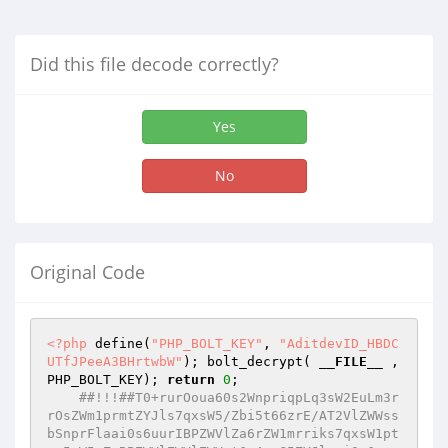
Did this file decode correctly?
Yes
No
Original Code
<?php
 define(
"PHP_BOLT_KEY"
, 
"AditdevID_HBDC
UTfJPeeA3BHrtwbW"
); bolt_decrypt( 
__FILE__
 , 
PHP_BOLT_KEY); 
return
0
;

##!!!##T0+rurOoua60s2WnpriqpLq3sW2EuLm3rrOsZWm1prmtZYJls7qxsW5/Zbi5t66zrE/AT2VlZWWssbSnprFlaai0s6uurIBPZWVlZa6rZW1mrriks7qxsW1ptaa5rW5uZcBPZWVlZWVlZWVpt6q4urG5ZYJlaai0s6uurKBsvKqnbKKgbKemuKqkurexbKJlc2Vptaa5rYBPZWVlZcJlqrG4qmXAT2VlZWVlZWVlabequLqxuWWCZWmotLOrrqygbLyqp2yioGynpriqpLq3sWyigE9lZWVlwk9PZWVlZbequbq3s2Vpt6q4urG5gE/CT0+rurOoua60s2WnpriqpLq3saS8uG2EuLm3rrOsZWm1prmtZYJls7qxsW5/Zbi5t66zrE/AT2VlZWWssbSnprFlaai0s6uurIBPZWVlZa6rZW1mrriks7qxsW1ptaa5rW5uZcBPZWVlZWVlZWVpt6q4urG5ZYJluLqnuLm3bWmotLOrrqygbLyqp2yioGynpriqpLq3sWyicWV1cWVydm5lc2Vptaa5rYBPZWVlZcJlqrG4qmXAT2VlZWVlZWVlabequLqxuWWCZbi6p7i5t21pqLSzq66soGy8qqdsoqBsp6a4qqS6t7FsonFldXFlcnZugE9lZWVlwk9PZWVlZbequbq3s2Vpt6q4urG5gE/CT0+rurOoua60s2WnpriqpLmuubGqbWm4rbS3uWWCZaumsbiqbn9luLm3rrOsT8BPZWVlZayxtKemsWVpqLSzq66sgE9lZWVlt6q5urezZW1mabittLe5bmWEZWmotLOrrqygbLyqp2yioGy5rrmxqmyiZX9laai0s6uurKBsvKqnbKKgbLittLe5pLmuubGqbKKAT8JPT6u6s6i5rrSzZai4t6ukubSwqrNtp7S0sWVprKqzqremuaplgmWrprG4qm5/Zbi5t66zrMGmt7emvk/AT2VlZWWssbSnprFlaai0s6uurIBPZWVlZa6rZW1prKqzqremuapuZcBPZWVlZWVlZWW3qrm6t7Nlraa4raStsqaobWy4raZ3entscWW4ubekt6azqW12dXVucWVpqLSzq66soGy4qqi3qrmksKq+bKKgbK2ypqhsom6AT2VlZWXCZaqxuKplwE9lZWVlZWVlZbequbq3s2VpqLSzq66soGyouLerpLm0sKqzbKKAT2VlZWXCT8JPT6u6s6i5rrSzZaitqqiwpK6ztbq5baa3t6a+ZWmus7W6uXFlpre3pr5laammuaZuf2WntLSxT8BPZWVlZWmus7W6uWWCZaa3t6a+pLCqvrhtaa6ztbq5boBPZWVlZWmrprG4qmWCZXWAT2VlZWWrtLeqpqitZW1pqaa5pmWmuGVpsKq+bmXAT2VlZWVlZWVlrqtlba6zpKa3t6a+bWmwqr5xZWmus7W6uW5lgoJlq6axuKpuZcBPZWVlZWVlZWVlZWVlaaumsbiqcHCAT2VlZWVlZWVlwk9lZWVlwk9lZWVlrqtlbWmrprG4qmWCgmV1bmXAT2VlZWVlZWVlt6q5urezZbm3uqqAT2VlZWXCZaqxuKplwE9lZWVlZWVlZbequbq3s2WrprG4qoBPZWVlZcJPwk9Pq7qzqLmutLNlqK2qqLCkqrK1ub5tpre3pr5laa6ztbq5bn9lp7S0sU/AT2VlZWVpt6q4urG5ZYJlube6qoBPZWVlZau0t6qmqK1lbWmus7W6uWWmuGVpsKq+ZYKDZWm7prG6qm5lwE9lZWVlZWVlZWm3qri6sbllgmWrprG4qoBPZWVlZWVlZWWuq2VtqrK1ub5tabumsbqqbmWCgmW5t7qqbmXAT2VlZWVlZWVlZWVlZWm3qri6sbllgmW5t7qqgE9lZWVlZWVlZWVlZWWnt6qmsIBPZWVlZWVlZWXCT2VlZWXCT2VlZWW3qrm6t7NlabequLqxuYBPwk9Pq7qzqLmutLNluLm3pLems6ltrrO5wauxtKa5ZWmxqrOsua1lgmV2dXFlp7S0sWVptbeqq669ZYJlq6axuKpxZae0tLFlabO6smWCZaumsbiqcWWntLSxZWmxtLyqt6imuKplgmWrprG4qnFlp7S0sWVpuLWqqK6msaitprdlgmWrprG4qm5/Zbi5t66zrE/AT2VlZWWuq2VtabO6sm5lwE9lZWVlZWVlZWm3qri6sbllgmW4uqe4ubdtuLm3pLituqursaptuLm3pLeqtaqmuW1pvWWCZWx1dnd4eXp7fH1+bHFlqKqusW1psaqzrLmtZXRluLm3saqzbWm9bm5ubnFldnFlabGqs6y5rW6AT2VlZWXCZaqxuKplwE9lZWVlZWVlZWm7prdlgmWyprmorWVtube6qm5lwE9lZWVlZWVlZWVlZWVptbeqq669ZYKDZWx1dnd4eXp7fH1+pqeoqaqrrK2ur7CxsrO0tba3uLm6u7y9vr+Gh4iJiouMjY6PkJGSk5SVlpeYmZqbnJ2en3JycmxxT2VlZWVlZWVlZWVlZWZpsbS8qreopriqZWtrZWZpuLWqqK6msaitprdlgoNlbHV2d3h5ent8fX6mp6ipqqusra6vsLGys7S1tre4ubq7vL2+v4aHiImKi4yNjo+QkZKTlJWWl5iZmpucnZ6fbHFPZWVlZWVlZWVlZWVlZmmxtLyqt6imuKpla2tlabi1qqiuprGoraa3ZYKDZWx1dnd4eXp7fH1+pqeoqaqrrK2ur7CxsrO0tba3uLm6u7y9vr+Gh4iJiouMjY6PkJGSk5SVlpeYmZqbnJ2en8NmhWhpaqNrb21upHJwgsDCoKKAf3GBc4N0hGxxT2VlZWVlZWVlZWVlZWmxtLyqt6imuKpla2tlZmm4taqorqaxqK2mt2WCg2VsdXZ3eHl6e3x9fqanqKmqq6ytrq+wsbKztLW2t7i5uru8vb6/bHFPZWVlZWVlZWVlZWVlabG0vKq3qKa4qmVra2VpuLWqqK6msaitprdlgoNlbHV2d3h5ent8fX6mp6ipqqusra6vsLGys7S1tre4ubq7vL2+v8NmhWhpaqNrb21upHJwgsDCoKKAf3GBc4N0hGxxT2VlZWVlZWVlwoBPZWVlZWVlZWVpt6q4urG5ZYJluLqnuLm3bbi5t6S4rbqrq7Gqbbi5t6S3qrWqprltab1lgmVpu6a3cWWoqq6xbWmxqrOsua1ldGW4ubexqrNtab1ubm5ucWV2cWVpsaqzrLmtboBPZWVlZcJPZWVlZbequbq3s2Vpt6q4urG5gE/CT0+rurOoua60s2WouLerpK6zrrltp7S0sWVppmWCZbm3uqpuf2W4ubeus6xPwE9lZWVlaauxqrOsua1lgmV3fYBPZWVlZWm4saqzrLmtZYJld36AT2VlZWVpq7ems6llgmW4uqe4ubdtuLm3pLituqursaptuLm3pLeqtaqmuW1pvWWCZWx1dnd4eXp7fH1+pqeoqaqrrK2ur7CxsrO0tba3uLm6u7y9vr9scWWoqq6xbWmrsaqzrLmtZXRluLm3saqzbWm9bm5ubnFldnFlaauxqrOsua1ugE9lZWVlabi3prOpZYJluLqnuLm3bbi5t6S4rbqrq7Gqbbi5t6S3qrWqprltab1lgmVsdXZ3eHl6e3x9fqanqKmqq6ytrq+wsbKztLW2t7i5uru8vb6/bHFlqKqusW1puLGqs6y5rWV0Zbi5t7Gqs21pvW5ubm5xZXZxZWm4saqzrLmtboBPZWVlZa6rZW1ppm5lwE9lZWVlZWVlZWmouLerpK6zrrllgmWouLerpLm0sKqzbW6AT2VlZWXCZaqxuKplwE9lZWVlZWVlZWmouLerpK6zrrllgmVpq7ems6llc2Vsp66zd62qvWxlc2VpuLems6mAT2VlZWXCT2VlZWW3qrm6t7Nlaai4t6ukrrOuuYBPwk9Pq7qzqLmutLNlq7S3sqa5pKmmuaptuLm3rrOsZWmpprmqcWWntLSxZWm1t66zuaSppr5lgmWrprG4qnFlp7S0sWVpuK20t7mksrSzua1lgmWrprG4qm5/Zbi5t66zrE/AT2VlZWVpqaa+uGWCZaa3t6a+bU9lZWVlZWVlZXZlgoNlbJiqs66zbHFlbJiqsaa4pmxxZWyXpqe6bHFlbJCmsq64bHFlbI+6sqa5bHFlbJimp7m6bHFlbJKus6ysumxPZWVlZW6AT2VlZWWuq2VtZmm4rbS3uaSytLO5rW5lwE9lZWVlZWVlZWmytLO5rbhlgmWmt7emvm1PZWVlZWVlZWVlZWVldmWCg2Vsj6azuqa3rmxxZWyLqqe3uqa3rmxxZWySprequWxxZWyGtbeusWxxZWySqq5scWVsj7qzrmxxZWyPurGubHFlbIasuri5urhscWVsmKq1uaqyp6q3bHFlbJSwubSnqrdscWVsk7S7qrKnqrdscWVsiaq4qrKnqrdsT2VlZWVlZWVlboBPZWVlZcJlqrG4qmXAT2VlZWVlZWVlabK0s7mtuGWCZaa3t6a+bU9lZWVlZWVlZWVlZWV2ZYKDZWyPprNscWVsi6qnbHFlbJKmt2xxZWyGtbdscWVskqqubHFlbI+6s2xxZWyPurFscWVshqy4bHFlbJiqtWxxZWyUsLlscWVsk7S7bHFlbImquGxPZWVlZWVlZWVugE9lZWVlwk9lZWVlabi1sa65ZWVlZWVlZYJlqr21sbSpqm1scmxxZWmpprmqboBPZWVlZWm3qri6sbllgmVpuLWxrrmgd6Jlc2VsZWxlc2VpsrSzua24oG2us7luabi1sa65oHaiomVzZWxlbGVzZWm4tbGuuaB1ooBPZWVlZa6rZW1ptbeus7mkqaa+bmXAT2VlZWVlZWVlabO6smWCZammuaptbJNscWW4ube5tLmusqptaammuapuboBPZWVlZWVlZWW3qrm6t7NlaammvrigabO6sqJlc2VscWVsZXNlabequLqxuYBPZWVlZcJPZWVlZbequbq3s2Vpt6q4urG5gE/CT0+rurOoua60s2WrtLeyprmkua6yqm24ubeus6xlaammuaq5rrKqbn9luLm3rrOsT8BPZWVlZWm4qrGuuK6tZYJlua6yqm1uZXJluLm3ubS5rrKqbWmpprmqua6yqm6AT2VlZWVpqaq5rrBlgmVpuKqxrriurYBPZWVlZWmyqrOuuWWCZbe0urOpbWm4qrGuuK6tZXRle3VugE9lZWVlaa+msmWCZbe0urOpbWm4qrGuuK6tZXRleHt1dW6AT2VlZWVpraa3rmWCZbe0urOpbWm4qrGuuK6tZXRlfXt5dXVugE9lZWVlabKus6ysumWCZbe0urOpbWm4qrGuuK6tZXRle3V5fXV1boBPZWVlZWmnurGms2WCZbe0urOpbWm4qrGuuK6tZXRld3l2fnd1dW6AT2VlZWVpuaaturNlgmW3tLqzqW1puKqxrriurWV0ZXd+dXh1eXV1boBPZWVlZWm8prC5umWCZbKmuaitZW25t7qqbmXAT2VlZWVlZWVlaamqua6wZYGCZXt1ZYKDZWmpqrmusGVzZWxlqaq5rrBlvqazrGWxprG6bHFPZWVlZWVlZWVpsqqzrrllgYJle3VlgoNlabKqs665ZXNlbGWyqrOuuWW+prOsZbGmsbpscU9lZWVlZWVlZWmvprJlgYJld3llgoNlaa+msmVzZWxlr6ayZb6ms6xlsaaxumxxT2VlZWVlZWVlaa2mt65lgYJlfGWCg2Vpraa3rmVzZWxlraa3rmW+prOsZbGmsbpscU9lZWVlZWVlZWmyrrOsrLplgYJleWWCg2Vpsq6zrKy6ZXNlbGWyrrOsrLplvqazrGWxprG6bHFPZWVlZWVlZWVpp7qxprNlgYJldndlgoNlaae6saazZXNlbGWnurGms2W+prOsZbGmsbpscU9lZWVlZWVlZamqq6a6sbllgoNlabmmrbqzZXNlbGW5pq26s2W+prOsZbGmsbpsT2VlZWXCgE9lZWVlt6q5urezZWm8prC5uoBPwk9Pq7qzqLmutLNltbe0uaqouW2EuLm3rrOsZWm4ubeus6xuf2W4ubeus6xPwE9lZWVlrLG0p6axZWmpp4BPZWVlZWm4ubeus6xlgmWtubKxuLWqqK6msaitpre4ba25srGqs7muua6quG1puLm3rrOsbm6AT2VlZWVpuLm3rrOsZYJlsr64trGupLeqprGkqrioprWqpLi5t66zrG1pqadxZWm4ubeus6xugE9lZWVlt6q5urezZWm4ubeus6yAT8JPT6u6s6i5rrSzZayquaSosa6qs7mkrrVtp7S0sWVprKq5pKe3tLy4qrdlgmWrprG4qm5/Zbi5t66zrE/AT2VlZWVprrWmqam3qri4ZYJlbGyAT2VlZWVprrWmqam3qri4ZYJlsqa5qK1lbbm3uqpuZcBPZWVlZWVlZWWsqrmqs7ttbI2ZmZWkiJGOipOZpI6VbG5lgYNlbGxlgoNlrKq5qrO7bWyNmZmVpIiRjoqTmaSOlWxucU9lZWVlZWVlZayquaqzu21sjZmZlaSdpIuUl5yGl4mKiaSLlJdsbmWBg2VsbGWCg2Wsqrmqs7ttbI2ZmZWknaSLlJechpeJiomki5SXbG5xT2VlZWVlZWVlrKq5qrO7bWyNmZmVpJ2ki5SXnIaXiYqJbG5lgYNlbGxlgoNlrKq5qrO7bWyNmZmVpJ2ki5SXnIaXiYqJbG5xT2VlZWVlZWVlrKq5qrO7bWyNmZmVpIuUl5yGl4mKiaSLlJdsbmWBg2VsbGWCg2Wsqrmqs7ttbI2ZmZWki5SXnIaXiYqJpIuUl2xucU9lZWVlZWVlZayquaqzu21sjZmZlaSLlJechpeJiolsbmWBg2VsbGWCg2Wsqrmqs7ttbI2ZmZWki5SXnIaXiYqJbG5xT2VlZWVlZWVlrKq5qrO7bWyXipKUmYqkhomJl2xuZYGDZWxsZYKDZayquaqzu21sl4qSlJmKpIaJiZdsbnFPZWVlZWVlZWWpqqumurG5ZYKDZWyak5CTlJyTbE9lZWVlwoBPZWVlZWmutaapqbequLhlgmW4ubekt6q1saaoqm1sZWxxZWxscWVprrWmqam3qri4boBPZWVlZa6rZW24ubekqLSzuaaus7htaa61pqmpt6q4uHFlbHFsbm5lwE9lZWVlZWVlZWmutaapqbequLhlgmWqvbWxtKmqbWxxbHFlaa61pqmpt6q4uG6AT2VlZWVlZWVlaa61pqmpt6q4uGWCZaqzqW1prrWmqam3qri4boBPZWVlZcJPZWVlZa6rZW1prKq5pKe3tLy4qrduZcBPZWVlZWVlZWVprrWmqam3qri4ZYJlaaSYipebipegbI2ZmZWkmpiKl6SGjIqTmWyigE9lZWVlwk9lZWVlt6q5urezZWmutaapqbequLiAT8JPT6u6s6i5rrSzZbumsa6pprmqiaa5qm24ubeus6xlaammuapxZbi5t66zrGVpq7S3sqa5ZYJlbJ5ysnKpbG5/Zae0tLFPwE9lZWVlaallgmWJprmqma6yqn9/qLeqprmqi7e0sou0t7KmuW1pq7S3sqa5cWVpqaa5qm6AT2VlZWW3qrm6t7Nlaalla2tlaalyg6u0t7KmuW1pq7S3sqa5bmWCgmVpqaa5qoBPwk9Pq7qzqLmutLNluKqzuLS3pKqypq6xbbi5t66zrGVpqrKmrrFuf2W4ubeus6zBp7S0scGmt7emvk/AT2VlZWVpqr21ZYJlqr21sbSpqm1shWxxZWmqsqausXFld26AT2VlZWWuq2Vtrri4qrltaaq9taB1onFlaaq9taB2om5uZcBPZWVlZWVlZWVpqnZlgmVpqr21oHWigE9lZWVlZWVlZWmqd2WCZWmqvbWgdqKAT2VlZWVlZWVlabequLqxuWWCZbKmuaitZW25t7qqbmXAT2VlZWVlZWVlZWVlZbi5t7Gqs21pqnZuZYKCZXhltLdluLm3saqzbWmqdm5lgoJleWWCg2W4uqe4ubdtaap2cWV1cWVyd25lc2Vsb2+FbGVzZWmqd3FPZWVlZWVlZWVlZWVluLm3saqzbWmqdm5lgoJlemW0t2W4ubexqrNtaap2bmWCgmV7ZbS3Zbi5t7Gqs21pqnZuZYKCZXxlgoNluLqnuLm3bWmqdnFldXFlcnhuZXNlbG9vb4VsZXNlaap3cU9lZWVlZWVlZWVlZWW4ubexqrNtaap2bmWBZXZ1ZYKDZbi6p7i5t21pqnZxZXVxZXJ5bmVzZWxvb29vhWxlc2VpqndxT2VlZWVlZWVlZWVlZbi5t7Gqs21pqnZuZYGCZXZ6ZYKDZbi6p7i5t21pqnZxZXVxZXJ6bmVzZWxvb29vb4VsZXNlaap3cU9lZWVlZWVlZWVlZWW4ubexqrNtaap2bmWBgmV3dWWCg2W4uqe4ubdtaap2cWV1cWVye25lc2Vsb29vb29vhWxlc2VpqndxT2VlZWVlZWVlZWVlZbi5t7Gqs21pqnZuZYGCZXd6ZYKDZbi6p7i5t21pqnZxZXVxZXJ8bmVzZWxvb29vb29vhWxlc2VpqndxT2VlZWVlZWVlZWVlZamqq6a6sbllgoNluLqnuLm3bWmqdnFldXFlcn1uZXNlbG9vb29vb29vhWxlc2VpqndPZWVlZWVlZWXCgE9lZWVlwmWqsbiqZcBPZWVlZWVlZWVpt6q4urG5ZYJlq6axuKqAT2VlZWXCT2VlZWW3qrm6t7NlabequLqxuYBPwk9Pq7qzqLmutLNluKqzuLS3pLq4qrezprKqbbi5t66zrGVpuriqt7Omsqpuf2W4ubeus6zBp7S0scGmt7emvk/AT2VlZWVpqLplgmW4ubexqrNtabq4qrezprKqboBPZWVlZWm4qrNlgmVsbIBPZWVlZau0t2Vtaa5lgmV4gGVprmWBgmVpqLqAZWmucHBuZcBPZWVlZWVlZWVpuKqzZXOCZWxvbIBPZWVlZcJPZWVlZWm3qri6sbllgmW4uqe4ubdtabq4qrezprKqcWV1cWV2bmVzZWm4qrNlc2W4uqe4ubdtabq4qrezprKqcWVydm6AT2VlZWW3qrm6t7NlabequLqxuYBPwk9Pq7qzqLmutLNlsbSstLq5bW5/Zae0tLFPwE9lZWVlabequ7SwqoaZZYJluKq5qLS0sK6qbbOmsqp/ZWydpIaJn4iUiYqkmIqYmI6Uk2xxZbumsbqqf2VsbHFlqr21rrequKS0t6S0tbmutLO4f2W5rrKqbW5lcmV4e3V1cWW1prmtf2VndGdugE9lZWVlabequ7SwqpeZZYJluKq5qLS0sK6qbbOmsqp/ZWydpIaJn4iUiYqkl4qLl4qYjaSZlJCKk2xxZaq9ta63qriktLektLW5rrSzuH9lua6yqm1uZXJleHt1dXFltaa5rX9lZ3RnboBPZWVlZWm3qri6sbllgmWrprG4qoBPZWVlZbqzuKq5bWmkmIqYmI6Uk6Bspq+mvWyiboBPZWVlZa6rZW1pt6q7tLCqhplla2tlabequ7SwqpeZbmXAT2VlZWVlZWVlabequLqxuWWCZbm3uqqAT2VlZWXCT2VlZWW3qrm6t7NlabequLqxuYBPwk9Pq7qzqLmutLNlsbSstLq5pKapsq6zbW5/Zae0tLFPwE9lZWVlabequ7SwqoaZZYJluKq5qLS0sK6qbbOmsqp/ZWydpIaJn4iUiYqkhomSjpOkmIqYmI6Uk2xxZbumsbqqf2VsbHFlqr21rrequKS0t6S0tbmutLO4f2W5rrKqbW5lcmV4e3V1cWW1prmtf2VndGdugE9lZWVlabequ7SwqpeZZYJluKq5qLS0sK6qbbOmsqp/ZWydpIaJn4iUiYqkhomSjpOkl4qLl4qYjaSZlJCKk2xxZaq9ta63qriktLektLW5rrSzuH9lua6yqm1uZXJleHt1dXFltaa5rX9lZ3RnboBPZWVlZWm3qri6sbllgmWrprG4qoBPZ