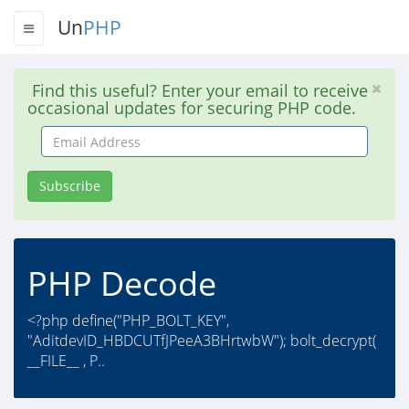
Un
PHP
Find this useful? Enter your email to receive
occasional updates for securing PHP code.
Email
Address
Subscribe
PHP Decode
<?php define("PHP_BOLT_KEY",
"AditdevID_HBDCUTfJPeeA3BHrtwbW"); bolt_decrypt(
__FILE__ , P..