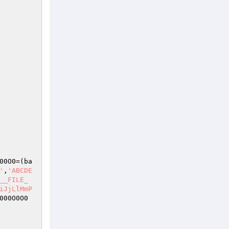
00O0
=(ba
'
,
'ABCDE
__FILE_
iJjLlMmP
000O0O0