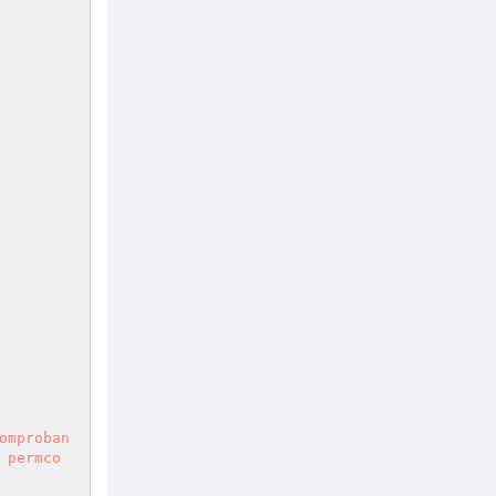
omproban
 permco