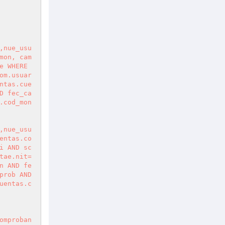
,nue_usu
mon, cam
 WHERE 
om.usuar
ntas.cue
D fec_ca
.cod_mon
,nue_usu
entas.co
i AND sc
tae.nit=
n AND fe
rob AND 
uentas.c
omproban