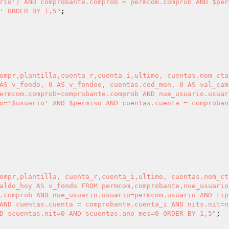
rio') AND comprobante.comprob = permcom.comprob AND $perm
' ORDER BY 1,5"
;

ompr,plantilla,cuenta_r,cuenta_i,ultimo, cuentas.nom_cta
AS v_fondo, 0 AS v_fondoe, cuentas.cod_mon, 0 AS val_cam
ermcom.comprob=comprobante.comprob AND nue_usuario.usuar
o='$usuario' AND $permiso AND cuentas.cuenta = comproban
ompr,plantilla, cuenta_r,cuenta_i,ultimo, cuentas.nom_ct
aldo_hoy AS v_fondo FROM permcom,comprobante,nue_usuario
.comprob AND nue_usuario.usuario=permcom.usuario AND tip
AND cuentas.cuenta = comprobante.cuenta_i AND nits.nit=n
D scuentas.nit=0 AND scuentas.ano_mes=0 ORDER BY 1,5"
;
