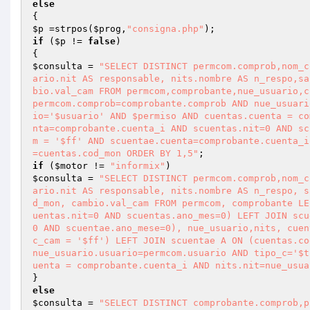
else
$p
 =strpos(
$prog
,
"consigna.php"
if
 (
$p
 != 
false
)

$consulta
 = 
"SELECT DISTINCT permcom.comprob,nom_c
ario.nit AS responsable, nits.nombre AS n_respo,sa
bio.val_cam FROM permcom,comprobante,nue_usuario,c
permcom.comprob=comprobante.comprob AND nue_usuari
io='$usuario' AND $permiso AND cuentas.cuenta = co
nta=comprobante.cuenta_i AND scuentas.nit=0 AND sc
m = '$ff' AND scuentae.cuenta=comprobante.cuenta_i
=cuentas.cod_mon ORDER BY 1,5"
if
 (
$motor
 != 
"informix"
$consulta
 = 
"SELECT DISTINCT permcom.comprob,nom_c
ario.nit AS responsable, nits.nombre AS n_respo, s
d_mon, cambio.val_cam FROM permcom, comprobante LE
uentas.nit=0 AND scuentas.ano_mes=0) LEFT JOIN scu
0 AND scuentae.ano_mese=0), nue_usuario,nits, cuen
c_cam = '$ff') LEFT JOIN scuentae A ON (cuentas.co
nue_usuario.usuario=permcom.usuario AND tipo_c='$t
uenta = comprobante.cuenta_i AND nits.nit=nue_usua
else
$consulta
 = 
"SELECT DISTINCT comprobante.comprob,p