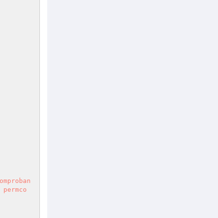
omproban
 permco