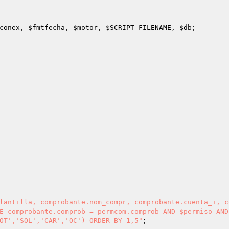
conex
, 
$fmtfecha
, 
$motor
, 
$SCRIPT_FILENAME
, 
$db
lantilla, comprobante.nom_compr, comprobante.cuenta_i, c
E comprobante.comprob = permcom.comprob AND $permiso AND
OT','SOL','CAR','OC') ORDER BY 1,5"