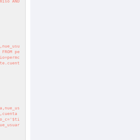
iso AND 
,nue_usu
 FROM pe
io=permc
te.cuent
a,nue_us
,cuenta
o_c='$ti
ue_usuar