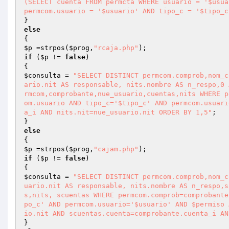
(SELECT cuenta FROM permcta WHERE usuario = '$usua
permcom.usuario = '$usuario' AND tipo_c = '$tipo_c
else
$p
 =strpos(
$prog
,
"rcaja.php"
if
 (
$p
 != 
false
)

$consulta
 = 
"SELECT DISTINCT permcom.comprob,nom_c
ario.nit AS responsable, nits.nombre AS n_respo,0 
rmcom,comprobante,nue_usuario,cuentas,nits WHERE p
om.usuario AND tipo_c='$tipo_c' AND permcom.usuari
a_i AND nits.nit=nue_usuario.nit ORDER BY 1,5"
;

else
$p
 =strpos(
$prog
,
"cajam.php"
if
 (
$p
 != 
false
)

$consulta
 = 
"SELECT DISTINCT permcom.comprob,nom_c
uario.nit AS responsable, nits.nombre AS n_respo,s
s,nits, scuentas WHERE permcom.comprob=comprobante
po_c' AND permcom.usuario='$usuario' AND $permiso 
io.nit AND scuentas.cuenta=comprobante.cuenta_i AN