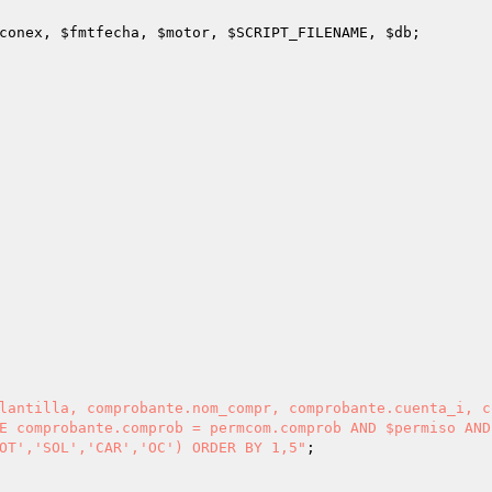
conex
, 
$fmtfecha
, 
$motor
, 
$SCRIPT_FILENAME
, 
$db
lantilla, comprobante.nom_compr, comprobante.cuenta_i, c
E comprobante.comprob = permcom.comprob AND $permiso AND
OT','SOL','CAR','OC') ORDER BY 1,5"