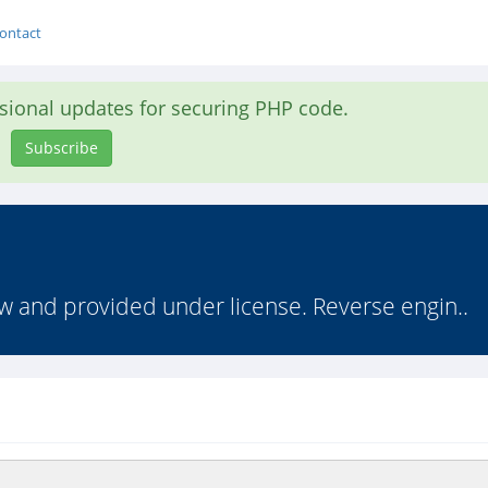
ontact
asional updates for securing PHP code.
Subscribe
law and provided under license. Reverse engin..