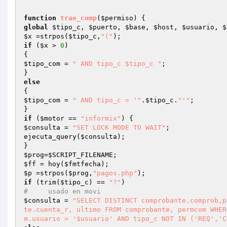
function
trae_comp
(
$permiso
)
global
$tipo_c
, 
$puerto
, 
$base
, 
$host
, 
$usuario
, 
$
$x
 =strpos(
$tipo_c
,
"("
if
 (
$x
 > 
0
)

$tipo_com
 = 
" AND tipo_c $tipo_c "
;

else
$tipo_com
 = 
" AND tipo_c = '"
.
$tipo_c
.
"'"
;

if
 (
$motor
 == 
"informix"
$consulta
 = 
"SET LOCK MODE TO WAIT"
;

ejecuta_query(
$consulta
);

$prog
=
$SCRIPT_FILENAME
$ff
 = hoy(
$fmtfecha
$p
 =strpos(
$prog
,
"pagos.php"
if
 (trim(
$tipo_c
) == 
"?"
#     usado en movi
$consulta
 = 
"SELECT DISTINCT comprobante.comprob,p
te.cuenta_r, ultimo FROM comprobante, permcom WHER
m.usuario = '$usuario' AND tipo_c NOT IN ('REQ','C