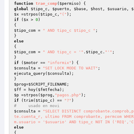
function
trae_comp
(
$permiso
)
global
$tipo_c
, 
$puerto
, 
$base
, 
$host
, 
$usuario
, 
$
$x
 =strpos(
$tipo_c
,
"("
if
 (
$x
 > 
0
)

$tipo_com
 = 
" AND tipo_c $tipo_c "
;

else
$tipo_com
 = 
" AND tipo_c = '"
.
$tipo_c
.
"'"
;

if
 (
$motor
 == 
"informix"
$consulta
 = 
"SET LOCK MODE TO WAIT"
;

ejecuta_query(
$consulta
);

$prog
=
$SCRIPT_FILENAME
$ff
 = hoy(
$fmtfecha
$p
 =strpos(
$prog
,
"pagos.php"
if
 (trim(
$tipo_c
) == 
"?"
#     usado en movi
$consulta
 = 
"SELECT DISTINCT comprobante.comprob,p
te.cuenta_r, ultimo FROM comprobante, permcom WHER
m.usuario = '$usuario' AND tipo_c NOT IN ('REQ','C
else