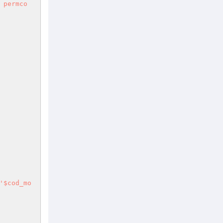
 permco
'$cod_mo