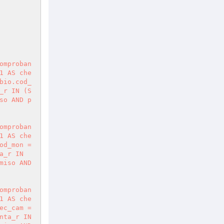
omproban
1 AS che
bio.cod_
_r IN (S
so AND p
omproban
1 AS che
d_mon = 
_r IN 
iso AND 
omproban
1 AS che
c_cam = 
ta_r IN 