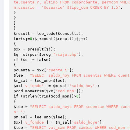
te.cuenta_r, ultimo FROM comprobante, permcom WHER
m.usuario = '$usuario' $tipo_com ORDER BY 1,5"
;

}

}

}

$result
 = lee_todo(
$consulta
for
(
$j
=
0
;
$j
<count(
$result
);
$j
++)

$xx
 = 
$result
[
$j
$q
 =strpos(
$prog
,
"rcaja.php"
if
 (
$q
 != 
false
)

$cuenta
 = 
$xx
[
'cuenta_i'
$lee
 = 
"SELECT saldo_hoy FROM scuentas WHERE cuent
$m_sal
 = lee_uno(
$lee
$xx
[
'v_fondo'
] = 
$m_sal
[
'saldo_hoy'
$cod_mon
=trim(
$xx
[
'cod_mon'
if
 (strlen(trim(
$cod_mon
))>
0
)

$lee
 = 
"SELECT saldo_hoye FROM scuentae WHERE cuen
n' "
$m_sal
 = lee_uno(
$lee
$xx
[
'v_fondoe'
] = 
$m_sal
[
'saldo_hoye'
$lee
 = 
"SELECT val_cam FROM cambio WHERE cod_mon =