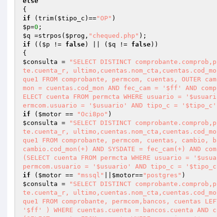
else
if
 (trim(
$tipo_c
)==
"OP"
$p
=
0
$q
 =strpos(
$prog
,
"chequed.php"
if
 ((
$p
 != 
false
) || (
$q
 != 
false
))

$consulta
 = 
"SELECT DISTINCT comprobante.comprob,p
te.cuenta_r, ultimo,cuentas.nom_cta,cuentas.cod_mo
que1 FROM comprobante, permcom, cuentas, OUTER cam
mon = cuentas.cod_mon AND fec_cam = '$ff' AND comp
ELECT cuenta FROM permcta WHERE usuario = '$usuari
ermcom.usuario = '$usuario' AND tipo_c = '$tipo_c'
if
 (
$motor
 == 
"Oci8po"
$consulta
 = 
"SELECT DISTINCT comprobante.comprob,p
te.cuenta_r, ultimo,cuentas.nom_cta,cuentas.cod_mo
que1 FROM comprobante, permcom, cuentas, cambio, b
cambio.cod_mon(+) AND SYSDATE = fec_cam(+) AND com
(SELECT cuenta FROM permcta WHERE usuario = '$usua
permcom.usuario = '$usuario' AND tipo_c = '$tipo_c
if
 (
$motor
 == 
"mssql"
||
$motor
==
"postgres"
$consulta
 = 
"SELECT DISTINCT comprobante.comprob,p
te.cuenta_r, ultimo,cuentas.nom_cta,cuentas.cod_mo
que1 FROM comprobante, permcom,bancos, cuentas LEF
'$ff' ) WHERE cuentas.cuenta = bancos.cuenta AND c