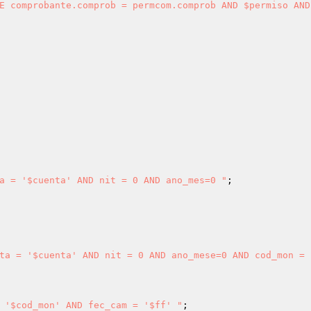
E comprobante.comprob = permcom.comprob AND $permiso AND
a = '$cuenta' AND nit = 0 AND ano_mes=0 "
ta = '$cuenta' AND nit = 0 AND ano_mese=0 AND cod_mon = 
 '$cod_mon' AND fec_cam = '$ff' "