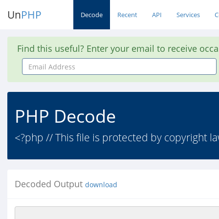
Un
PHP
Decode
Recent
API
Services
C
Find this useful? Enter your email to receive occ
Email
Address
PHP Decode
<?php // This file is protected by copyright 
Decoded Output
download