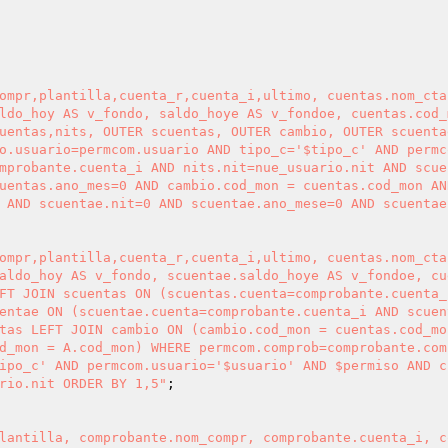
ompr,plantilla,cuenta_r,cuenta_i,ultimo, cuentas.nom_cta
ldo_hoy AS v_fondo, saldo_hoye AS v_fondoe, cuentas.cod_
uentas,nits, OUTER scuentas, OUTER cambio, OUTER scuentae
o.usuario=permcom.usuario AND tipo_c='$tipo_c' AND permc
mprobante.cuenta_i AND nits.nit=nue_usuario.nit AND scue
uentas.ano_mes=0 AND cambio.cod_mon = cuentas.cod_mon AN
 AND scuentae.nit=0 AND scuentae.ano_mese=0 AND scuentae
ompr,plantilla,cuenta_r,cuenta_i,ultimo, cuentas.nom_cta
aldo_hoy AS v_fondo, scuentae.saldo_hoye AS v_fondoe, cu
FT JOIN scuentas ON (scuentas.cuenta=comprobante.cuenta_
entae ON (scuentae.cuenta=comprobante.cuenta_i AND scuen
tas LEFT JOIN cambio ON (cambio.cod_mon = cuentas.cod_mo
d_mon = A.cod_mon) WHERE permcom.comprob=comprobante.comp
ipo_c' AND permcom.usuario='$usuario' AND $permiso AND c
rio.nit ORDER BY 1,5"
;

lantilla, comprobante.nom_compr, comprobante.cuenta_i, c