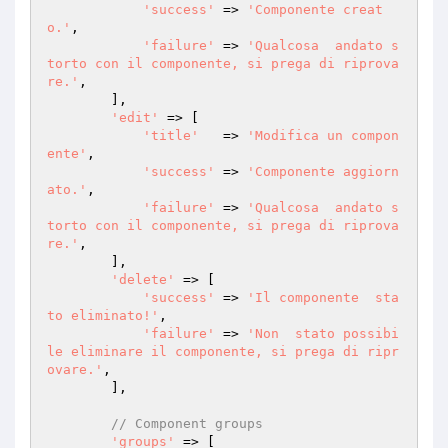
'success'
 => 
'Componente creat
o.'
,

'failure'
 => 
'Qualcosa  andato s
torto con il componente, si prega di riprova
re.'
,

        ],

'edit'
 => [

'title'
   => 
'Modifica un compon
ente'
,

'success'
 => 
'Componente aggiorn
ato.'
,

'failure'
 => 
'Qualcosa  andato s
torto con il componente, si prega di riprova
re.'
,

        ],

'delete'
 => [

'success'
 => 
'Il componente  sta
to eliminato!'
,

'failure'
 => 
'Non  stato possibi
le eliminare il componente, si prega di ripr
ovare.'
,

        ],

// Component groups
'groups'
 => [
