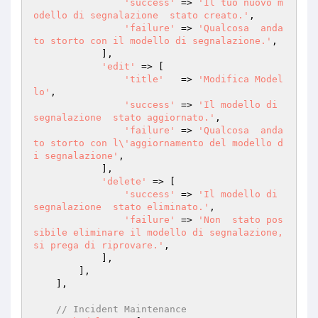
'success'
 => 
'Il tuo nuovo m
odello di segnalazione  stato creato.'
,

'failure'
 => 
'Qualcosa  anda
to storto con il modello di segnalazione.'
,

            ],

'edit'
 => [

'title'
   => 
'Modifica Model
lo'
,

'success'
 => 
'Il modello di 
segnalazione  stato aggiornato.'
,

'failure'
 => 
'Qualcosa  anda
to storto con l\'aggiornamento del modello d
i segnalazione'
,

            ],

'delete'
 => [

'success'
 => 
'Il modello di 
segnalazione  stato eliminato.'
,

'failure'
 => 
'Non  stato pos
sibile eliminare il modello di segnalazione, 
si prega di riprovare.'
,

            ],

        ],

    ],

// Incident Maintenance