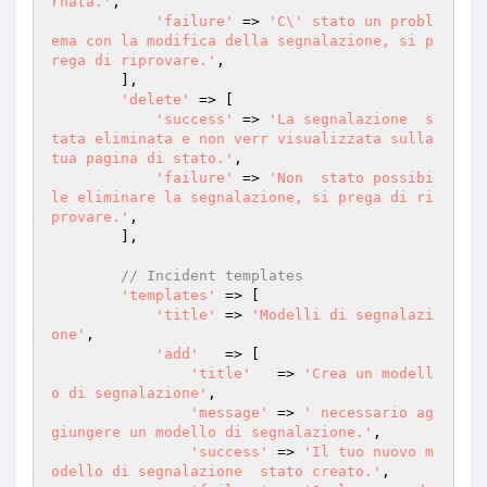
rnata.'
,

'failure'
 => 
'C\' stato un probl
ema con la modifica della segnalazione, si p
rega di riprovare.'
,

        ],

'delete'
 => [

'success'
 => 
'La segnalazione  s
tata eliminata e non verr visualizzata sulla 
tua pagina di stato.'
,

'failure'
 => 
'Non  stato possibi
le eliminare la segnalazione, si prega di ri
provare.'
,

        ],

// Incident templates
'templates'
 => [

'title'
 => 
'Modelli di segnalazi
one'
,

'add'
   => [

'title'
   => 
'Crea un modell
o di segnalazione'
,

'message'
 => 
' necessario ag
giungere un modello di segnalazione.'
,

'success'
 => 
'Il tuo nuovo m
odello di segnalazione  stato creato.'
,
