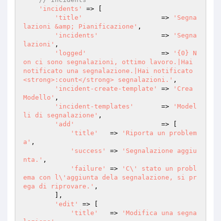
'incidents'
 => [

'title'
                    => 
'Segna
lazioni &amp; Pianificazione'
,

'incidents'
                => 
'Segna
lazioni'
,

'logged'
                   => 
'{0} N
on ci sono segnalazioni, ottimo lavoro.|Hai 
notificato una segnalazione.|Hai notificato 
<strong>:count</strong> segnalazioni.'
,

'incident-create-template'
 => 
'Crea 
Modello'
,

'incident-templates'
       => 
'Model
li di segnalazione'
,

'add'
                      => [

'title'
   => 
'Riporta un problem
a'
,

'success'
 => 
'Segnalazione aggiu
nta.'
,

'failure'
 => 
'C\' stato un probl
ema con l\'aggiunta dela segnalazione, si pr
ega di riprovare.'
,

        ],

'edit'
 => [

'title'
   => 
'Modifica una segna