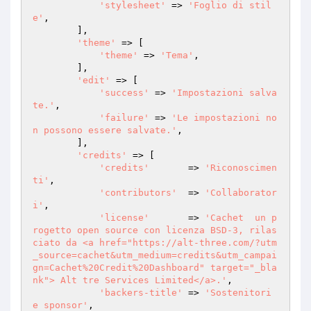
'stylesheet'
 => 
'Foglio di stil
e'
,

        ],

'theme'
 => [

'theme'
 => 
'Tema'
,

        ],

'edit'
 => [

'success'
 => 
'Impostazioni salva
te.'
,

'failure'
 => 
'Le impostazioni no
n possono essere salvate.'
,

        ],

'credits'
 => [

'credits'
       => 
'Riconoscimen
ti'
,

'contributors'
  => 
'Collaborator
i'
,

'license'
       => 
'Cachet  un p
rogetto open source con licenza BSD-3, rilas
ciato da <a href="https://alt-three.com/?utm
_source=cachet&utm_medium=credits&utm_campai
gn=Cachet%20Credit%20Dashboard" target="_bla
nk"> Alt tre Services Limited</a>.'
,

'backers-title'
 => 
'Sostenitori 
e sponsor'
,
