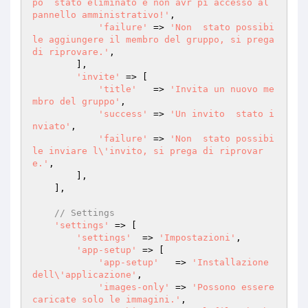
po  stato eliminato e non avr pi accesso al 
pannello amministrativo!'
,

'failure'
 => 
'Non  stato possibi
le aggiungere il membro del gruppo, si prega 
di riprovare.'
,

        ],

'invite'
 => [

'title'
   => 
'Invita un nuovo me
mbro del gruppo'
,

'success'
 => 
'Un invito  stato i
nviato'
,

'failure'
 => 
'Non  stato possibi
le inviare l\'invito, si prega di riprovar
e.'
,

        ],

    ],

// Settings
'settings'
 => [

'settings'
  => 
'Impostazioni'
,

'app-setup'
 => [

'app-setup'
   => 
'Installazione 
dell\'applicazione'
,

'images-only'
 => 
'Possono essere 
caricate solo le immagini.'
,
