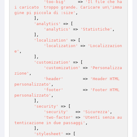
'too-big'
     => 
'Il file che ha
i caricato  troppo grande. Caricare un\'imma
gine pi piccola di :size'
,

        ],

'analytics'
 => [

'analytics'
 => 
'Statistiche'
,

        ],

'localization'
 => [

'localization'
 => 
'Localizzazion
e'
,

        ],

'customization'
 => [

'customization'
 => 
'Personalizza
zione'
,

'header'
        => 
'Header HTML 
personalizzato'
,

'footer'
        => 
'Footer HTML 
personalizzato'
,

        ],

'security'
 => [

'security'
   => 
'Sicurezza'
,

'two-factor'
 => 
'Utenti senza au
tenticazione in due passaggi'
,

        ],

'stylesheet'
 => [
