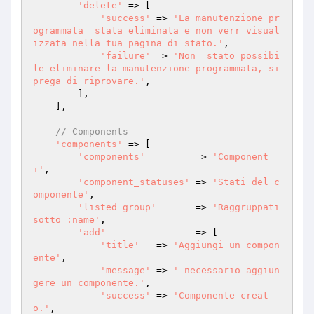
'delete'
 => [

'success'
 => 
'La manutenzione pr
ogrammata  stata eliminata e non verr visual
izzata nella tua pagina di stato.'
,

'failure'
 => 
'Non  stato possibi
le eliminare la manutenzione programmata, si 
prega di riprovare.'
,

        ],

    ],

// Components
'components'
 => [

'components'
         => 
'Component
i'
,

'component_statuses'
 => 
'Stati del c
omponente'
,

'listed_group'
       => 
'Raggruppati 
sotto :name'
,

'add'
                => [

'title'
   => 
'Aggiungi un compon
ente'
,

'message'
 => 
' necessario aggiun
gere un componente.'
,

'success'
 => 
'Componente creat
o.'
,
