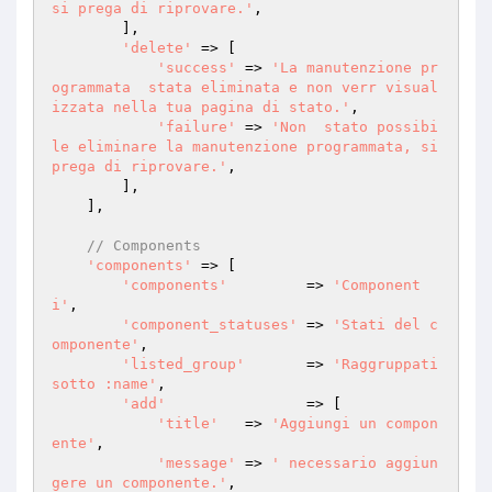
si prega di riprovare.'
,

        ],

'delete'
 => [

'success'
 => 
'La manutenzione pr
ogrammata  stata eliminata e non verr visual
izzata nella tua pagina di stato.'
,

'failure'
 => 
'Non  stato possibi
le eliminare la manutenzione programmata, si 
prega di riprovare.'
,

        ],

    ],

// Components
'components'
 => [

'components'
         => 
'Component
i'
,

'component_statuses'
 => 
'Stati del c
omponente'
,

'listed_group'
       => 
'Raggruppati 
sotto :name'
,

'add'
                => [

'title'
   => 
'Aggiungi un compon
ente'
,

'message'
 => 
' necessario aggiun
gere un componente.'
,
