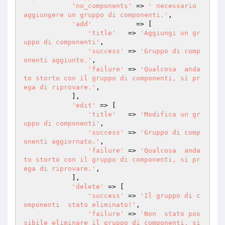
'no_components'
 => 
' necessario 
aggiungere un gruppo di componenti.'
,

'add'
           => [

'title'
   => 
'Aggiungi un gr
uppo di componenti'
,

'success'
 => 
'Gruppo di comp
onenti aggiunto.'
,

'failure'
 => 
'Qualcosa  anda
to storto con il gruppo di componenti, si pr
ega di riprovare.'
,

            ],

'edit'
 => [

'title'
   => 
'Modifica un gr
uppo di componenti'
,

'success'
 => 
'Gruppo di comp
onenti aggiornato.'
,

'failure'
 => 
'Qualcosa  anda
to storto con il gruppo di componenti, si pr
ega di riprovare.'
,

            ],

'delete'
 => [

'success'
 => 
'Il gruppo di c
omponenti  stato eliminato!'
,

'failure'
 => 
'Non  stato pos
sibile eliminare il gruppo di componenti, si 