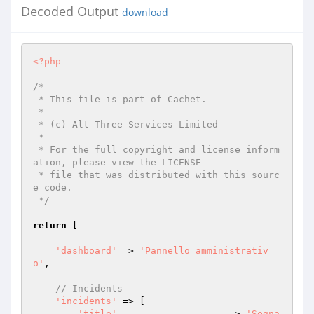
Decoded Output
download
<?php
/*

 * This file is part of Cachet.

 *

 * (c) Alt Three Services Limited

 *

 * For the full copyright and license inform
ation, please view the LICENSE

 * file that was distributed with this sourc
e code.

 */
return
 [

'dashboard'
 => 
'Pannello amministrativ
o'
,

// Incidents
'incidents'
 => [

'title'
                    => 
'Segna