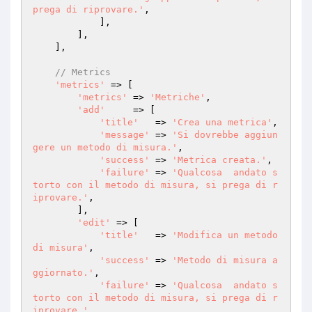
prega di riprovare.'
,

            ],

        ],

    ],

// Metrics
'metrics'
 => [

'metrics'
 => 
'Metriche'
,

'add'
     => [

'title'
   => 
'Crea una metrica'
,

'message'
 => 
'Si dovrebbe aggiun
gere un metodo di misura.'
,

'success'
 => 
'Metrica creata.'
,

'failure'
 => 
'Qualcosa  andato s
torto con il metodo di misura, si prega di r
iprovare.'
,

        ],

'edit'
 => [

'title'
   => 
'Modifica un metodo 
di misura'
,

'success'
 => 
'Metodo di misura a
ggiornato.'
,

'failure'
 => 
'Qualcosa  andato s
torto con il metodo di misura, si prega di r
iprovare.'
,
