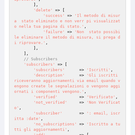
        ],

'delete'
 => [

'success'
 => 
'Il metodo di misur
a  stato eliminato e non verr pi visualizzat
o nella tua pagina di stato.'
,

'failure'
 => 
'Non  stato possibi
le eliminare il metodo di misura, si prega d
i riprovare.'
,

        ],

    ],

// Subscribers
'subscribers'
 => [

'subscribers'
      => 
'Iscritti'
,

'description'
      => 
'Gli iscritti 
riceveranno aggiornamenti via email quando v
engono create le segnalazioni o vengono aggi
ornati i componenti vengono.'
,

'verified'
         => 
'Verificato'
,

'not_verified'
     => 
'Non Verificat
o'
,

'subscriber'
       => 
': email, iscr
itta :date'
,

'no_subscriptions'
 => 
'Iscritto a tu
tti gli aggiornamenti'
,

'add'
              => [
