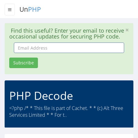
Un
PHP
Find this useful? Enter your email to receive
occasional updates for securing PHP code.
Email
Address
Subscribe
PHP Decode
<?php /* * This file is part of Cachet. * * (c) Alt Three
Services Limited * * For t..