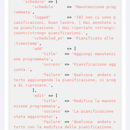
'schedule'
 => [

'schedule'
     => 
'Manutenzione prog
rammata'
,

'logged'
       => 
'{0} non ci sono p
ianificazioni, buon lavoro. | Hai annotato u
na pianificazione. | Hai riportato <strong>:
count</strong> pianificazioni.'
,

'scheduled_at'
 => 
'Pianificato alle 
:timestamp'
,

'add'
          => [

'title'
   => 
'Aggiungi manutenzi
one programmata'
,

'success'
 => 
'Pianificazione agg
iunta.'
,

'failure'
 => 
'Qualcosa  andato s
torto aggiungendo la pianificazione, si preg
a di riprovare.'
,

        ],

'edit'
 => [

'title'
   => 
'Modifica la manute
nzione programmata'
,

'success'
 => 
'La pianificazione  
stata aggiornata!'
,

'failure'
 => 
'Qualcosa  andato s
torto con la modifica della pianificazione, 