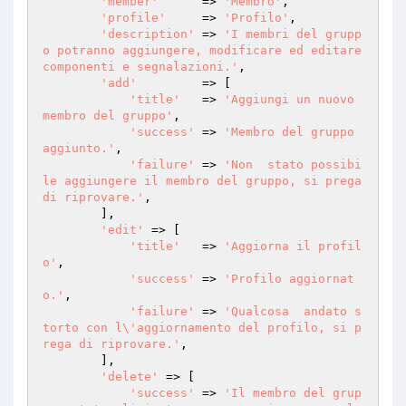
'member'
      => 
'Membro'
,

'profile'
     => 
'Profilo'
,

'description'
 => 
'I membri del grupp
o potranno aggiungere, modificare ed editare 
componenti e segnalazioni.'
,

'add'
         => [

'title'
   => 
'Aggiungi un nuovo 
membro del gruppo'
,

'success'
 => 
'Membro del gruppo 
aggiunto.'
,

'failure'
 => 
'Non  stato possibi
le aggiungere il membro del gruppo, si prega 
di riprovare.'
,

        ],

'edit'
 => [

'title'
   => 
'Aggiorna il profil
o'
,

'success'
 => 
'Profilo aggiornat
o.'
,

'failure'
 => 
'Qualcosa  andato s
torto con l\'aggiornamento del profilo, si p
rega di riprovare.'
,

        ],

'delete'
 => [

'success'
 => 
'Il membro del grup