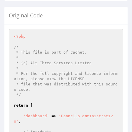
Original Code
<?php
/*

 * This file is part of Cachet.

 *

 * (c) Alt Three Services Limited

 *

 * For the full copyright and license inform
ation, please view the LICENSE

 * file that was distributed with this sourc
e code.

 */
return
 [

'dashboard'
 => 
'Pannello amministrativ
o'
,

// Incidents