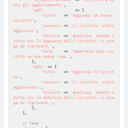
tti gli aggiornamenti'
,

'add'
              => [

'title'
   => 
'Aggiungi un nuovo 
iscritto'
,

'success'
 => 
'L\'iscritto  stato 
aggiunto!'
,

'failure'
 => 
'Qualcosa  andato s
torto con l\'aggiunta dell\'iscritto, si pre
ga di riprovare.'
,

'help'
    => 
'Immettere ogni isc
ritto su una nuova riga.'
,

        ],

'edit'
 => [

'title'
   => 
'Aggiorna l\'iscrit
to'
,

'success'
 => 
'L\'iscritto  stato 
aggiornato!'
,

'failure'
 => 
'Qualcosa  andato s
torto con la modifica dell\'iscritto, si pre
ga di riprovare.'
,

        ],

    ],

// Team