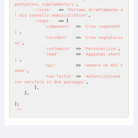
postazioni supplementari'
,

'close'
   => 
'Portami direttamente a
l mio pannello amministrativo'
,

'steps'
   => [

'component'
  => 
'Crea component
i'
,

'incident'
   => 
'Crea segnalazio
ni'
,

'customize'
  => 
'Personalizza'
,

'team'
       => 
'Aggiungi utent
i'
,

'api'
        => 
'Genera un API t
oken'
,

'two-factor'
 => 
'Autenticazione 
con verifica in due passaggi'
,

        ],

    ],

];

?>