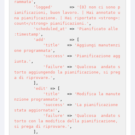
rammata'
,

'logged'
       => 
'{0} non ci sono p
ianificazioni, buon lavoro. | Hai annotato u
na pianificazione. | Hai riportato <strong>:
count</strong> pianificazioni.'
,

'scheduled_at'
 => 
'Pianificato alle 
:timestamp'
,

'add'
          => [

'title'
   => 
'Aggiungi manutenzi
one programmata'
,

'success'
 => 
'Pianificazione agg
iunta.'
,

'failure'
 => 
'Qualcosa  andato s
torto aggiungendo la pianificazione, si preg
a di riprovare.'
,

        ],

'edit'
 => [

'title'
   => 
'Modifica la manute
nzione programmata'
,

'success'
 => 
'La pianificazione  
stata aggiornata!'
,

'failure'
 => 
'Qualcosa  andato s
torto con la modifica della pianificazione, 
si prega di riprovare.'
,

        ],
