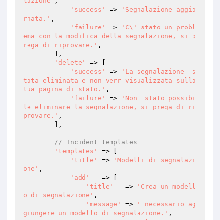
lazione'
,

'success'
 => 
'Segnalazione aggio
rnata.'
,

'failure'
 => 
'C\' stato un probl
ema con la modifica della segnalazione, si p
rega di riprovare.'
,

        ],

'delete'
 => [

'success'
 => 
'La segnalazione  s
tata eliminata e non verr visualizzata sulla 
tua pagina di stato.'
,

'failure'
 => 
'Non  stato possibi
le eliminare la segnalazione, si prega di ri
provare.'
,

        ],

// Incident templates
'templates'
 => [

'title'
 => 
'Modelli di segnalazi
one'
,

'add'
   => [

'title'
   => 
'Crea un modell
o di segnalazione'
,

'message'
 => 
' necessario ag
giungere un modello di segnalazione.'
,
