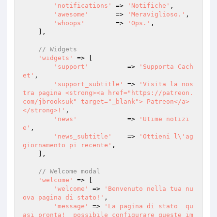
'notifications'
 => 
'Notifiche'
,

'awesome'
       => 
'Meraviglioso.'
,

'whoops'
        => 
'Ops.'
,

    ],

// Widgets
'widgets'
 => [

'support'
          => 
'Supporta Cach
et'
,

'support_subtitle'
 => 
'Visita la nos
tra pagina <strong><a href="https://patreon.
com/jbrooksuk" target="_blank"> Patreon</a>
</strong>!'
,

'news'
             => 
'Utime notizi
e'
,

'news_subtitle'
    => 
'Ottieni l\'ag
giornamento pi recente'
,

    ],

// Welcome modal
'welcome'
 => [

'welcome'
 => 
'Benvenuto nella tua nu
ova pagina di stato!'
,

'message'
 => 
'La pagina di stato  qu
asi pronta!  possibile configurare queste im