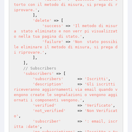
torto con il metodo di misura, si prega di r
iprovare.'
,

        ],

'delete'
 => [

'success'
 => 
'Il metodo di misur
a  stato eliminato e non verr pi visualizzat
o nella tua pagina di stato.'
,

'failure'
 => 
'Non  stato possibi
le eliminare il metodo di misura, si prega d
i riprovare.'
,

        ],

    ],

// Subscribers
'subscribers'
 => [

'subscribers'
      => 
'Iscritti'
,

'description'
      => 
'Gli iscritti 
riceveranno aggiornamenti via email quando v
engono create le segnalazioni o vengono aggi
ornati i componenti vengono.'
,

'verified'
         => 
'Verificato'
,

'not_verified'
     => 
'Non Verificat
o'
,

'subscriber'
       => 
': email, iscr
itta :date'
,

'no_subscriptions'
 => 
'Iscritto a tu