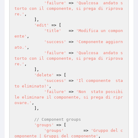
'failure'
 => 
'Qualcosa  andato s
torto con il componente, si prega di riprova
re.'
,

        ],

'edit'
 => [

'title'
   => 
'Modifica un compon
ente'
,

'success'
 => 
'Componente aggiorn
ato.'
,

'failure'
 => 
'Qualcosa  andato s
torto con il componente, si prega di riprova
re.'
,

        ],

'delete'
 => [

'success'
 => 
'Il componente  sta
to eliminato!'
,

'failure'
 => 
'Non  stato possibi
le eliminare il componente, si prega di ripr
ovare.'
,

        ],

// Component groups
'groups'
 => [

'groups'
        => 
'Gruppo del c
omponente | Gruppi del componente'
,
