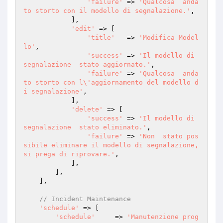
'failure'
 => 
'Qualcosa  anda
to storto con il modello di segnalazione.'
,

            ],

'edit'
 => [

'title'
   => 
'Modifica Model
lo'
,

'success'
 => 
'Il modello di 
segnalazione  stato aggiornato.'
,

'failure'
 => 
'Qualcosa  anda
to storto con l\'aggiornamento del modello d
i segnalazione'
,

            ],

'delete'
 => [

'success'
 => 
'Il modello di 
segnalazione  stato eliminato.'
,

'failure'
 => 
'Non  stato pos
sibile eliminare il modello di segnalazione, 
si prega di riprovare.'
,

            ],

        ],

    ],

// Incident Maintenance
'schedule'
 => [

'schedule'
     => 
'Manutenzione prog