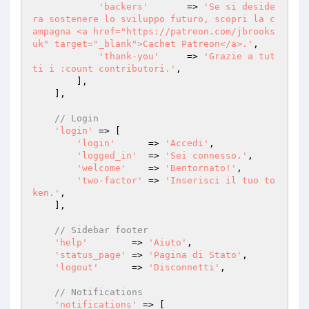
'backers'
       => 
'Se si deside
ra sostenere lo sviluppo futuro, scopri la c
ampagna <a href="https://patreon.com/jbrooks
uk" target="_blank">Cachet Patreon</a>.'
,

'thank-you'
     => 
'Grazie a tut
ti i :count contributori.'
,

        ],

    ],

// Login
'login'
 => [

'login'
      => 
'Accedi'
,

'logged_in'
  => 
'Sei connesso.'
,

'welcome'
    => 
'Bentornato!'
,

'two-factor'
 => 
'Inserisci il tuo to
ken.'
,

    ],

// Sidebar footer
'help'
        => 
'Aiuto'
,

'status_page'
 => 
'Pagina di Stato'
,

'logout'
      => 
'Disconnetti'
,

// Notifications
'notifications'
 => [
