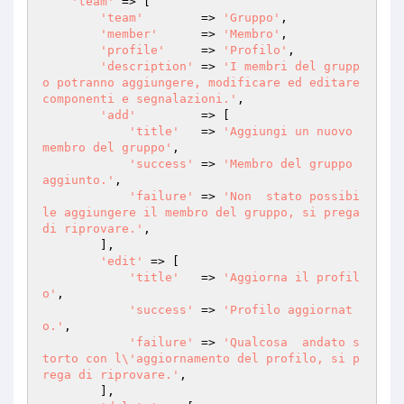
'team'
 => [

'team'
        => 
'Gruppo'
,

'member'
      => 
'Membro'
,

'profile'
     => 
'Profilo'
,

'description'
 => 
'I membri del grupp
o potranno aggiungere, modificare ed editare 
componenti e segnalazioni.'
,

'add'
         => [

'title'
   => 
'Aggiungi un nuovo 
membro del gruppo'
,

'success'
 => 
'Membro del gruppo 
aggiunto.'
,

'failure'
 => 
'Non  stato possibi
le aggiungere il membro del gruppo, si prega 
di riprovare.'
,

        ],

'edit'
 => [

'title'
   => 
'Aggiorna il profil
o'
,

'success'
 => 
'Profilo aggiornat
o.'
,

'failure'
 => 
'Qualcosa  andato s
torto con l\'aggiornamento del profilo, si p
rega di riprovare.'
,

        ],
