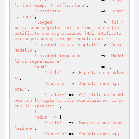
lazioni &amp; Pianificazione'
,

'incidents'
                => 
'Segna
lazioni'
,

'logged'
                   => 
'{0} N
on ci sono segnalazioni, ottimo lavoro.|Hai 
notificato una segnalazione.|Hai notificato 
<strong>:count</strong> segnalazioni.'
,

'incident-create-template'
 => 
'Crea 
Modello'
,

'incident-templates'
       => 
'Model
li di segnalazione'
,

'add'
                      => [

'title'
   => 
'Riporta un problem
a'
,

'success'
 => 
'Segnalazione aggiu
nta.'
,

'failure'
 => 
'C\' stato un probl
ema con l\'aggiunta dela segnalazione, si pr
ega di riprovare.'
,

        ],

'edit'
 => [

'title'
   => 
'Modifica una segna
lazione'
,

'success'
 => 
'Segnalazione aggio