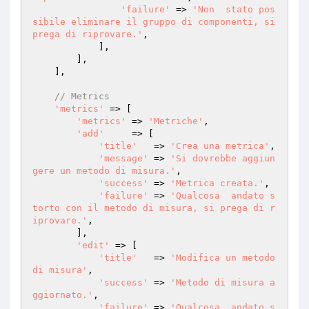
'failure'
 => 
'Non  stato pos
sibile eliminare il gruppo di componenti, si 
prega di riprovare.'
,

            ],

        ],

    ],

// Metrics
'metrics'
 => [

'metrics'
 => 
'Metriche'
,

'add'
     => [

'title'
   => 
'Crea una metrica'
,

'message'
 => 
'Si dovrebbe aggiun
gere un metodo di misura.'
,

'success'
 => 
'Metrica creata.'
,

'failure'
 => 
'Qualcosa  andato s
torto con il metodo di misura, si prega di r
iprovare.'
,

        ],

'edit'
 => [

'title'
   => 
'Modifica un metodo 
di misura'
,

'success'
 => 
'Metodo di misura a
ggiornato.'
,

'failure'
 => 
'Qualcosa  andato s