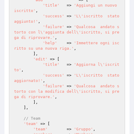
'title'
   => 
'Aggiungi un nuovo 
iscritto'
,

'success'
 => 
'L\'iscritto  stato 
aggiunto!'
,

'failure'
 => 
'Qualcosa  andato s
torto con l\'aggiunta dell\'iscritto, si pre
ga di riprovare.'
,

'help'
    => 
'Immettere ogni isc
ritto su una nuova riga.'
,

        ],

'edit'
 => [

'title'
   => 
'Aggiorna l\'iscrit
to'
,

'success'
 => 
'L\'iscritto  stato 
aggiornato!'
,

'failure'
 => 
'Qualcosa  andato s
torto con la modifica dell\'iscritto, si pre
ga di riprovare.'
,

        ],

    ],

// Team
'team'
 => [

'team'
        => 
'Gruppo'
,
