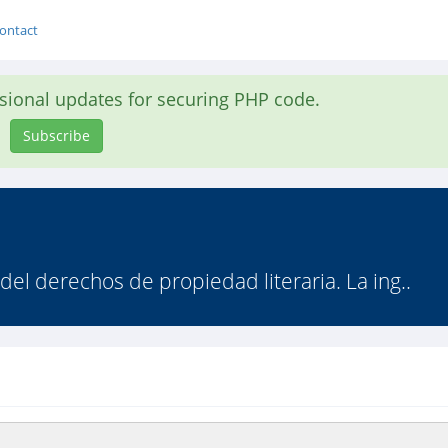
ontact
asional updates for securing PHP code.
Subscribe
 del derechos de propiedad literaria. La ing..