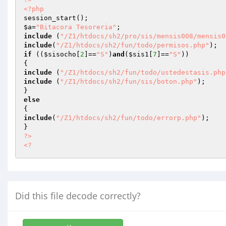
<?php
$a
=
"Bitacora Tesoreria"
include
 (
"/Z1/htdocs/sh2/pro/sis/mensis008/mensis0
include
(
"/Z1/htdocs/sh2/fun/todo/permisos.php"
if
 ((
$sisocho
[
2
]==
"S"
)
and
(
$sis1
[
7
]==
"S"
))

include
 (
"/Z1/htdocs/sh2/fun/todo/ustedestasis.php
include
 (
"/Z1/htdocs/sh2/fun/sis/boton.php"
);

else
include
(
"/Z1/htdocs/sh2/fun/todo/errorp.php"
);

?>
<?
Did this file decode correctly?