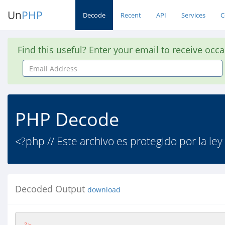
Un
PHP
Decode
Recent
API
Services
C
Find this useful? Enter your email to receive occ
Email
Address
PHP Decode
<?php // Este archivo es protegido por la ley
Decoded Output
download
?>