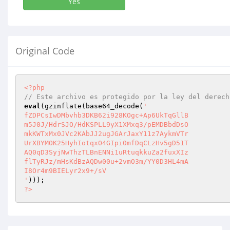
Yes
Original Code
<?php
// Este archivo es protegido por la ley del derech
eval
(gzinflate(base64_decode(
'

fZDPCsIwDMbvhb3DKB62i928KOgc+Ap6UkTqGllB

m5J0J/HdrSJO/HdKSPLL9yX1XMxq3/pEMDBbdDsO

mkKWTxMx0JVc2KAbJJ2ugJGArJaxY11z7AykmVTr

UrXBYMOK25HyhIotqxO4GIpi0mfDqCLzHv5gD51T

AQ0qD3SyjNwThzTLBnENNi1uRtuqkkuZa2fuxXIz

flTyRJz/mHsKdBzAQDw00u+2vmO3m/YY0D3HL4mA

I8Or4m9BIELyr2x9+/sV

'
?>