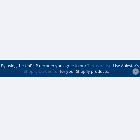
By using the UnPHP decoder you agree to our
Terms of Use
. Use Ablestar's
Shopify bulk editor
for your Shopify products.