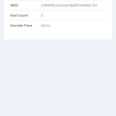
MD5
276065fb21ecb4a18bef014344fac702
Eval Count
0
Decode Time
64 ms