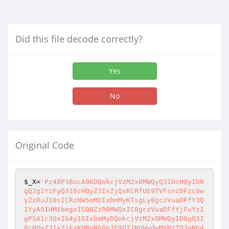
Did this file decode correctly?
Yes
No
Original Code
$_X
=
'Pz48P3BocA0KDQokcjVzM2x0MWQyQ3I0cHQyID0
gQ2g1YzFyQ3I0cHQyZ3IxZjQxKCRfUE9TVFsncDFzc0w
yZzRuJ10sICRzNW5oMUIxbmMyKTsgLy8gczVuaDFfY3Q
1YyA9IHM1bmgxIGQ0ZzR0MWQxIC0gczVuaDFfYjFuYzI
gPSA1c3QxIG4yIGIxbmMyDQokcjVzM2x0MWQyID0gQ3I
0cHQyZ3IxZjFyKHRyNG0oJF9QT1NUWydwMXNzTDJnNG4