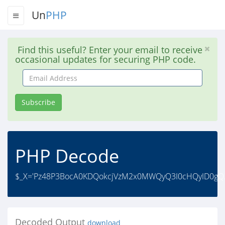
Un
PHP
Find this useful? Enter your email to receive
occasional updates for securing PHP code.
Email
Address
Subscribe
PHP Decode
$_X='Pz48P3BocA0KDQokcjVzM2x0MWQyQ3I0cHQyID0gQ2g
Decoded Output
download