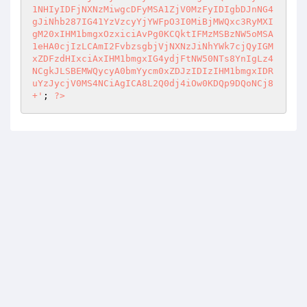
1NHIyIDFjNXNzMiwgcDFyMSA1ZjV0MzFyIDIgbDJnNG4
gJiNhb287IG41YzVzcyYjYWFpO3I0MiBjMWQxc3RyMXI
gM20xIHM1bmgxOzxiciAvPg0KCQktIFMzMSBzNW5oMSA
1eHA0cjIzLCAmI2FvbzsgbjVjNXNzJiNhYWk7cjQyIGM
xZDFzdHIxciAxIHM1bmgxIG4ydjFtNW50NTs8YnIgLz4
NCgkJLSBEMWQycyA0bmYycm0xZDJzIDIzIHM1bmgxIDR
uYzJycjV0MS4NCiAgICA8L2Q0dj4iOw0KDQp9DQoNCj8
+'
; 
?>