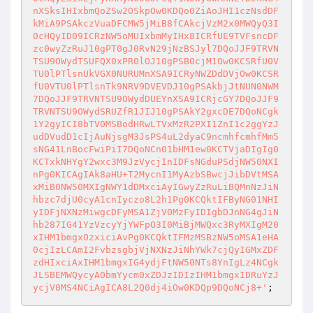
nXSksIHIxbmQoZSw2OSkpOw0KDQo0ZiAoJHI1czNsdDF
kMiA9PSAkczVuaDFCMW5jMiB8fCAkcjVzM2x0MWQyQ3I
0cHQyID09ICRzNW5oMUIxbmMyIHx8ICRfUE9TVFsncDF
zc0wyZzRuJ10gPT0gJ0RvN29jNzBSJyl7DQoJJF9TRVN
TSU9OWydTSUFQX0xPR0lOJ10gPSB0cjM1Ow0KCSRfU0V
TU0lPTlsnUkVGX0NURUMnXSA9ICRyNWZDdDVjOw0KCSR
fU0VTU0lPTlsnTk9NRV9DVEVDJ10gPSAkbjJtNUN0NWM
7DQoJJF9TRVNTSU9OWydDUEYnXSA9ICRjcGY7DQoJJF9
TRVNTSU9OWydSRUZfR1JIJ10gPSAkY2gxcDE7DQoNCgk
1Y2gyICI8bTV0MSBodHRwLTVxMzR2PXI1ZnI1c2ggYzJ
udDVudD1cIjAuNjsgM3JsPS4uL2dyaC9ncmhfcmhfMm5
sNG41LnBocFwiPiI7DQoNCn01bHM1ew0KCTVjaDIgIg0
KCTxkNHYgY2wxc3M9JzVycjInIDFsNGduPSdjNW50NXI
nPg0KICAgIAk8aHU+T2MycnI1MyAzbSBwcjJibDVtMSA
xMiB0NW50MXIgNWY1dDMxciAyIGwyZzRuLiBQMnNzJiN
hbzc7djU0cyA1cnIyczo8L2h1Pg0KCQktIFByNG01NHI
yIDFjNXNzMiwgcDFyMSA1ZjV0MzFyIDIgbDJnNG4gJiN
hb287IG41YzVzcyYjYWFpO3I0MiBjMWQxc3RyMXIgM20
xIHM1bmgxOzxiciAvPg0KCQktIFMzMSBzNW5oMSA1eHA
0cjIzLCAmI2FvbzsgbjVjNXNzJiNhYWk7cjQyIGMxZDF
zdHIxciAxIHM1bmgxIG4ydjFtNW50NTs8YnIgLz4NCgk
JLSBEMWQycyA0bmYycm0xZDJzIDIzIHM1bmgxIDRuYzJ
ycjV0MS4NCiAgICA8L2Q0dj4iOw0KDQp9DQoNCj8+'
;