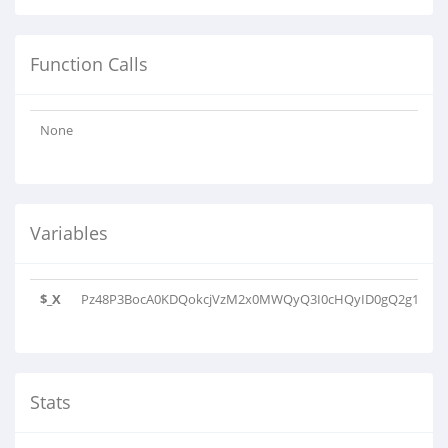
Function Calls
None
Variables
$_X
Pz48P3BocA0KDQokcjVzM2x0MWQyQ3I0cHQyID0gQ2g1YzFyQ
Stats