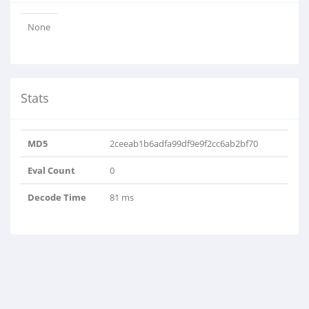
None
Stats
MD5
2ceeab1b6adfa99df9e9f2cc6ab2bf70
Eval Count
0
Decode Time
81 ms