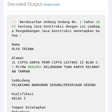
Decoded Output
download
<?
  Berdasarkan Undang Undang No. 
2
 tahun 
20
17
 tentang Jasa Konstruksi dengan ini Lembag
a Pengembangan Jasa Konstruksi menetapkan ba
hwa :  

Nama 

OLFA TRIANA  

Alamat 

JL CIPTA KARYA PERM CIPTA LESTARI II BLOK C
.
7
 RT/RW 
006
/
001
 KELURAHAN TUAH KARYA KECAMAT
AN TAMPAN  

Subbidang 

PELAKSANA BANGUNAN GEDUNG/PEKERJAAN GEDUNG 

Kualifikasi  

KELAS I  

Tempat Ditetapkan  

Pekanbaru 
