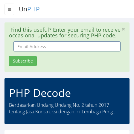
Un
PHP
Find this useful? Enter your email to receive
occasional updates for securing PHP code.
Email
Address
Subscribe
PHP Decode
Berdasarkan Undang Undang No. 2 tahun 2017
tentang Jasa Konstruksi dengan ini Lembaga Peng..