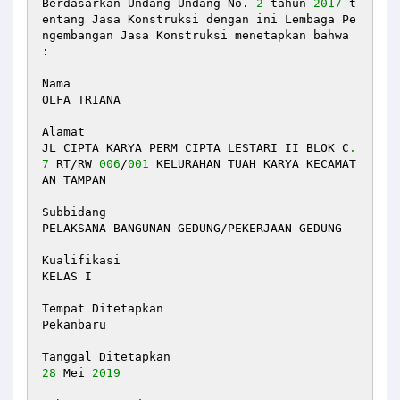
Berdasarkan Undang Undang No. 
2
 tahun 
2017
 t
entang Jasa Konstruksi dengan ini Lembaga Pe
ngembangan Jasa Konstruksi menetapkan bahwa 
: 

Nama

OLFA TRIANA 

Alamat

JL CIPTA KARYA PERM CIPTA LESTARI II BLOK C
.
7
 RT/RW 
006
/
001
 KELURAHAN TUAH KARYA KECAMAT
AN TAMPAN 

Subbidang

PELAKSANA BANGUNAN GEDUNG/PEKERJAAN GEDUNG

Kualifikasi 

KELAS I 

Tempat Ditetapkan 

Pekanbaru

28
 Mei 
2019