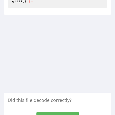
e
))));} 
?>
Did this file decode correctly?