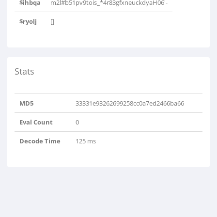
$ihbqa
m2l#b51pv9tois_*4r83gfxneuckdyaH06'-
$ryolj
[]
Stats
MD5
33331e93262699258cc0a7ed2466ba66
Eval Count
0
Decode Time
125 ms