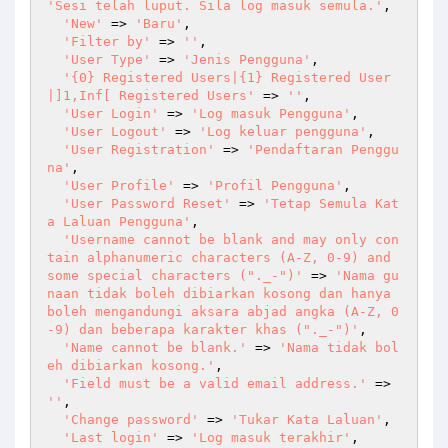
'Sesi telah luput. Sila log masuk semula.'
,

'New'
 => 
'Baru'
,

'Filter by'
 => 
''
,

'User Type'
 => 
'Jenis Pengguna'
,

'{0} Registered Users|{1} Registered User
|]1,Inf[ Registered Users'
 => 
''
,

'User Login'
 => 
'Log masuk Pengguna'
,

'User Logout'
 => 
'Log keluar pengguna'
,

'User Registration'
 => 
'Pendaftaran Penggu
na'
,

'User Profile'
 => 
'Profil Pengguna'
,

'User Password Reset'
 => 
'Tetap Semula Kat
a Laluan Pengguna'
,

'Username cannot be blank and may only con
tain alphanumeric characters (A-Z, 0-9) and 
some special characters ("._-")'
 => 
'Nama gu
naan tidak boleh dibiarkan kosong dan hanya 
boleh mengandungi aksara abjad angka (A-Z, 0
-9) dan beberapa karakter khas ("._-")'
,

'Name cannot be blank.'
 => 
'Nama tidak bol
eh dibiarkan kosong.'
,

'Field must be a valid email address.'
 => 
''
,

'Change password'
 => 
'Tukar Kata Laluan'
,

'Last login'
 => 
'Log masuk terakhir'
,
