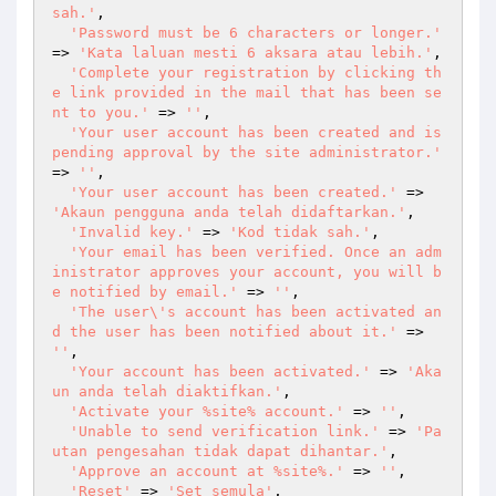
sah.'
,

'Password must be 6 characters or longer.'
=> 
'Kata laluan mesti 6 aksara atau lebih.'
,

'Complete your registration by clicking th
e link provided in the mail that has been se
nt to you.'
 => 
''
,

'Your user account has been created and is 
pending approval by the site administrator.'
=> 
''
,

'Your user account has been created.'
 => 
'Akaun pengguna anda telah didaftarkan.'
,

'Invalid key.'
 => 
'Kod tidak sah.'
,

'Your email has been verified. Once an adm
inistrator approves your account, you will b
e notified by email.'
 => 
''
,

'The user\'s account has been activated an
d the user has been notified about it.'
 => 
''
,

'Your account has been activated.'
 => 
'Aka
un anda telah diaktifkan.'
,

'Activate your %site% account.'
 => 
''
,

'Unable to send verification link.'
 => 
'Pa
utan pengesahan tidak dapat dihantar.'
,

'Approve an account at %site%.'
 => 
''
,

'Reset'
 => 
'Set semula'
,
