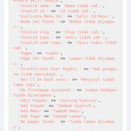
erkara aktif sahaja'
,

'Invalid name.'
 => 
'Nama tidak sah.'
,

'Invalid id.'
 => 
'Id tidak sah.'
,

'Duplicate Menu Id.'
 => 
'Salin Id Menu.'
,

'Node not found.'
 => 
'Nodus tidak dijumpa
i.'
,

'Invalid slug.'
 => 
'Slug tidak sah.'
,

'Invalid type.'
 => 
'Jenis tidak sah.'
,

'Invalid node type.'
 => 
'Jenis nodus tidak 
sah.'
,

'Pages'
 => 
'Laman'
,

'Page not found.'
 => 
'Laman tidak dijumpa
i.'
,

'Insufficient User Rights.'
 => 
'Hak penggu
na tidak mencukupi.'
,

'We\'ll be back soon.'
 => 
'Menyusul tidak 
lama lagi'
,

'No Frontpage assigned.'
 => 
'Laman hadapan 
tidak ditetapkan'
,

'Edit %type%'
 => 
'Sunting %jenis%'
,

'Add %type%'
 => 
'Tambah %jenis%'
,

'Add Menu'
 => 
'Tambah Menu'
,

'Add Page'
 => 
'Tambah Laman'
,

'No pages found.'
 => 
'Tiada laman dijumpa
i'
,
