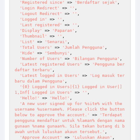
'Registered since'
 => 
'Berdaftar sejak'
,

'Login Redirect'
 => 
''
,

'Logout Redirect'
 => 
''
,

'Logged in'
 => 
''
,

'Last registered'
 => 
''
,

'Display'
 => 
'Paparan'
,

'Thumbnail'
 => 
''
,

'List'
 => 
'Senarai'
,

'Total Users'
 => 
'Jumlah Pengguna'
,

'Hide'
 => 
'Sembunyi'
,

'Number of Users'
 => 
'Bilangan Pengguna'
,

'Latest registered Users'
 => 
'Pengguna ber
daftar terbaru'
,

'Latest logged in Users'
 => 
'Log masuk ter
baru dalam Pengguna'
,

'{0} Logged in Users|{1} Logged in User|]
1,Inf[ Logged in Users'
 => 
''
,

'Hello!'
 => 
'Hello!'
,

'A new user signed up for %site% with the 
username %username%. Please click the button 
below to approve the account.'
 => 
'Terdapat 
pengguna mendaftar untuk %laman% dengan nama 
gunaan %nama gunaan%. Sila tekan butang di b
awah untuk luluskan akaun tersebut.'
,

'Approve Account'
 => 
'Luluskan Akaun'
,
