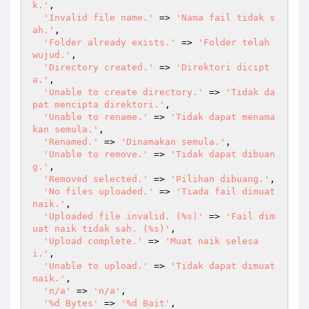
k.'
,

'Invalid file name.'
 => 
'Nama fail tidak s
ah.'
,

'Folder already exists.'
 => 
'Folder telah 
wujud.'
,

'Directory created.'
 => 
'Direktori dicipt
a.'
,

'Unable to create directory.'
 => 
'Tidak da
pat mencipta direktori.'
,

'Unable to rename.'
 => 
'Tidak dapat menama
kan semula.'
,

'Renamed.'
 => 
'Dinamakan semula.'
,

'Unable to remove.'
 => 
'Tidak dapat dibuan
g.'
,

'Removed selected.'
 => 
'Pilihan dibuang.'
,

'No files uploaded.'
 => 
'Tiada fail dimuat 
naik.'
,

'Uploaded file invalid. (%s)'
 => 
'Fail dim
uat naik tidak sah. (%s)'
,

'Upload complete.'
 => 
'Muat naik selesa
i.'
,

'Unable to upload.'
 => 
'Tidak dapat dimuat 
naik.'
,

'n/a'
 => 
'n/a'
,

'%d Bytes'
 => 
'%d Bait'
,
