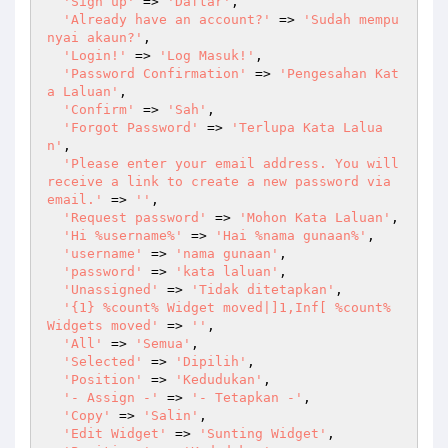
'Sign up'
 => 
'Daftar'
,

'Already have an account?'
 => 
'Sudah mempu
nyai akaun?'
,

'Login!'
 => 
'Log Masuk!'
,

'Password Confirmation'
 => 
'Pengesahan Kat
a Laluan'
,

'Confirm'
 => 
'Sah'
,

'Forgot Password'
 => 
'Terlupa Kata Lalua
n'
,

'Please enter your email address. You will 
receive a link to create a new password via 
email.'
 => 
''
,

'Request password'
 => 
'Mohon Kata Laluan'
,

'Hi %username%'
 => 
'Hai %nama gunaan%'
,

'username'
 => 
'nama gunaan'
,

'password'
 => 
'kata laluan'
,

'Unassigned'
 => 
'Tidak ditetapkan'
,

'{1} %count% Widget moved|]1,Inf[ %count% 
Widgets moved'
 => 
''
,

'All'
 => 
'Semua'
,

'Selected'
 => 
'Dipilih'
,

'Position'
 => 
'Kedudukan'
,

'- Assign -'
 => 
'- Tetapkan -'
,

'Copy'
 => 
'Salin'
,

'Edit Widget'
 => 
'Sunting Widget'
,
