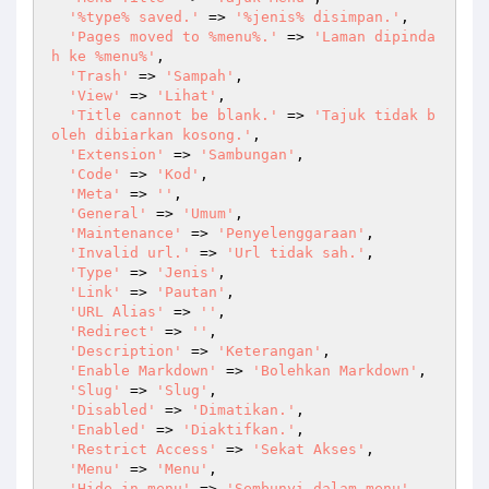
'%type% saved.'
 => 
'%jenis% disimpan.'
,

'Pages moved to %menu%.'
 => 
'Laman dipinda
h ke %menu%'
,

'Trash'
 => 
'Sampah'
,

'View'
 => 
'Lihat'
,

'Title cannot be blank.'
 => 
'Tajuk tidak b
oleh dibiarkan kosong.'
,

'Extension'
 => 
'Sambungan'
,

'Code'
 => 
'Kod'
,

'Meta'
 => 
''
,

'General'
 => 
'Umum'
,

'Maintenance'
 => 
'Penyelenggaraan'
,

'Invalid url.'
 => 
'Url tidak sah.'
,

'Type'
 => 
'Jenis'
,

'Link'
 => 
'Pautan'
,

'URL Alias'
 => 
''
,

'Redirect'
 => 
''
,

'Description'
 => 
'Keterangan'
,

'Enable Markdown'
 => 
'Bolehkan Markdown'
,

'Slug'
 => 
'Slug'
,

'Disabled'
 => 
'Dimatikan.'
,

'Enabled'
 => 
'Diaktifkan.'
,

'Restrict Access'
 => 
'Sekat Akses'
,

'Menu'
 => 
'Menu'
,

'Hide in menu'
 => 
'Sembunyi dalam menu'
,
