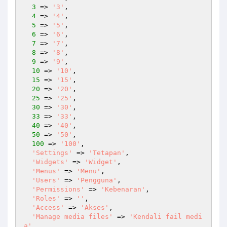
3
 => 
'3'
,

4
 => 
'4'
,

5
 => 
'5'
,

6
 => 
'6'
,

7
 => 
'7'
,

8
 => 
'8'
,

9
 => 
'9'
,

10
 => 
'10'
,

15
 => 
'15'
,

20
 => 
'20'
,

25
 => 
'25'
,

30
 => 
'30'
,

33
 => 
'33'
,

40
 => 
'40'
,

50
 => 
'50'
,

100
 => 
'100'
,

'Settings'
 => 
'Tetapan'
,

'Widgets'
 => 
'Widget'
,

'Menus'
 => 
'Menu'
,

'Users'
 => 
'Pengguna'
,

'Permissions'
 => 
'Kebenaran'
,

'Roles'
 => 
''
,

'Access'
 => 
'Akses'
,

'Manage media files'
 => 
'Kendali fail medi
a'
,
