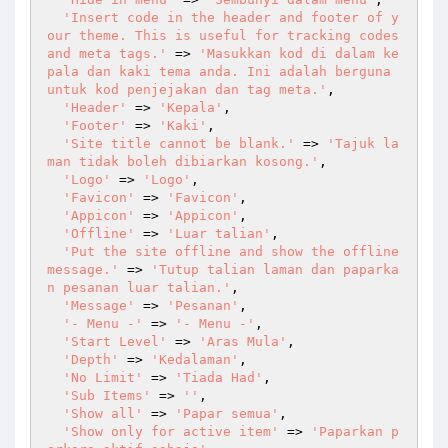
'Insert code in the header and footer of y
our theme. This is useful for tracking codes 
and meta tags.'
 => 
'Masukkan kod di dalam ke
pala dan kaki tema anda. Ini adalah berguna 
untuk kod penjejakan dan tag meta.'
,

'Header'
 => 
'Kepala'
,

'Footer'
 => 
'Kaki'
,

'Site title cannot be blank.'
 => 
'Tajuk la
man tidak boleh dibiarkan kosong.'
,

'Logo'
 => 
'Logo'
,

'Favicon'
 => 
'Favicon'
,

'Appicon'
 => 
'Appicon'
,

'Offline'
 => 
'Luar talian'
,

'Put the site offline and show the offline 
message.'
 => 
'Tutup talian laman dan paparka
n pesanan luar talian.'
,

'Message'
 => 
'Pesanan'
,

'- Menu -'
 => 
'- Menu -'
,

'Start Level'
 => 
'Aras Mula'
,

'Depth'
 => 
'Kedalaman'
,

'No Limit'
 => 
'Tiada Had'
,

'Sub Items'
 => 
''
,

'Show all'
 => 
'Papar semua'
,

'Show only for active item'
 => 
'Paparkan p