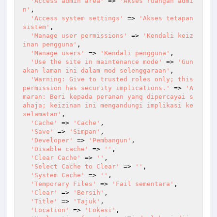
'Access admin area'
 => 
'Akses ruangan admi
n'
,

'Access system settings'
 => 
'Akses tetapan 
sistem'
,

'Manage user permissions'
 => 
'Kendali keiz
inan pengguna'
,

'Manage users'
 => 
'Kendali pengguna'
,

'Use the site in maintenance mode'
 => 
'Gun
akan laman ini dalam mod selenggaraan'
,

'Warning: Give to trusted roles only; this 
permission has security implications.'
 => 
'A
maran: Beri kepada peranan yang dipercayai s
ahaja; keizinan ini mengandungi implikasi ke
selamatan'
,

'Cache'
 => 
'Cache'
,

'Save'
 => 
'Simpan'
,

'Developer'
 => 
'Pembangun'
,

'Disable cache'
 => 
''
,

'Clear Cache'
 => 
''
,

'Select Cache to Clear'
 => 
''
,

'System Cache'
 => 
''
,

'Temporary Files'
 => 
'Fail sementara'
,

'Clear'
 => 
'Bersih'
,

'Title'
 => 
'Tajuk'
,

'Location'
 => 
'Lokasi'
,
