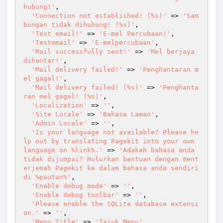
hubung!'
,

'Connection not established! (%s)'
 => 
'Sam
bungan tidak dihubung! (%s)'
,

'Test email!'
 => 
'E-mel Percubaan!'
,

'Testemail'
 => 
'E-melpercubaan'
,

'Mail successfully sent!'
 => 
'Mel berjaya 
dihantar!'
,

'Mail delivery failed!'
 => 
'Penghantaran m
el gagal!'
,

'Mail delivery failed! (%s)'
 => 
'Penghanta
ran mel gagal! (%s)'
,

'Localization'
 => 
''
,

'Site Locale'
 => 
'Bahasa Laman'
,

'Admin Locale'
 => 
''
,

'Is your language not available? Please he
lp out by translating Pagekit into your own 
language on %link%.'
 => 
'Adakah bahasa anda 
tidak dijumpai? Hulurkan bantuan dengan ment
erjemah Pagekit ke dalam bahasa anda sendiri 
di %pautan%'
,

'Enable debug mode'
 => 
''
,

'Enable debug toolbar'
 => 
''
,

'Please enable the SQLite database extensi
on.'
 => 
''
,

'Menu Title'
 => 
'Tajuk Menu'
,
