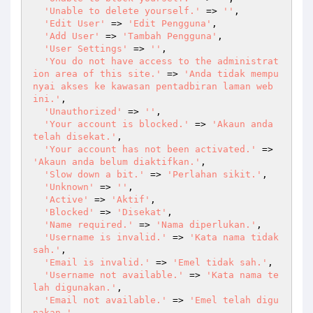
'Unable to delete yourself.'
 => 
''
,

'Edit User'
 => 
'Edit Pengguna'
,

'Add User'
 => 
'Tambah Pengguna'
,

'User Settings'
 => 
''
,

'You do not have access to the administrat
ion area of this site.'
 => 
'Anda tidak mempu
nyai akses ke kawasan pentadbiran laman web 
ini.'
,

'Unauthorized'
 => 
''
,

'Your account is blocked.'
 => 
'Akaun anda 
telah disekat.'
,

'Your account has not been activated.'
 => 
'Akaun anda belum diaktifkan.'
,

'Slow down a bit.'
 => 
'Perlahan sikit.'
,

'Unknown'
 => 
''
,

'Active'
 => 
'Aktif'
,

'Blocked'
 => 
'Disekat'
,

'Name required.'
 => 
'Nama diperlukan.'
,

'Username is invalid.'
 => 
'Kata nama tidak 
sah.'
,

'Email is invalid.'
 => 
'Emel tidak sah.'
,

'Username not available.'
 => 
'Kata nama te
lah digunakan.'
,

'Email not available.'
 => 
'Emel telah digu
nakan.'
,
