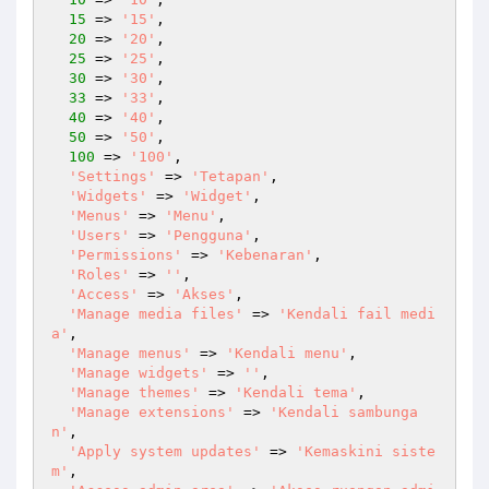
15
 => 
'15'
,

20
 => 
'20'
,

25
 => 
'25'
,

30
 => 
'30'
,

33
 => 
'33'
,

40
 => 
'40'
,

50
 => 
'50'
,

100
 => 
'100'
,

'Settings'
 => 
'Tetapan'
,

'Widgets'
 => 
'Widget'
,

'Menus'
 => 
'Menu'
,

'Users'
 => 
'Pengguna'
,

'Permissions'
 => 
'Kebenaran'
,

'Roles'
 => 
''
,

'Access'
 => 
'Akses'
,

'Manage media files'
 => 
'Kendali fail medi
a'
,

'Manage menus'
 => 
'Kendali menu'
,

'Manage widgets'
 => 
''
,

'Manage themes'
 => 
'Kendali tema'
,

'Manage extensions'
 => 
'Kendali sambunga
n'
,

'Apply system updates'
 => 
'Kemaskini siste
m'
,
