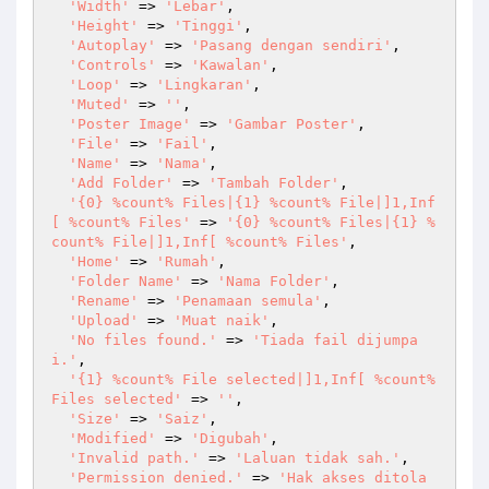
'Width'
 => 
'Lebar'
,

'Height'
 => 
'Tinggi'
,

'Autoplay'
 => 
'Pasang dengan sendiri'
,

'Controls'
 => 
'Kawalan'
,

'Loop'
 => 
'Lingkaran'
,

'Muted'
 => 
''
,

'Poster Image'
 => 
'Gambar Poster'
,

'File'
 => 
'Fail'
,

'Name'
 => 
'Nama'
,

'Add Folder'
 => 
'Tambah Folder'
,

'{0} %count% Files|{1} %count% File|]1,Inf
[ %count% Files'
 => 
'{0} %count% Files|{1} %
count% File|]1,Inf[ %count% Files'
,

'Home'
 => 
'Rumah'
,

'Folder Name'
 => 
'Nama Folder'
,

'Rename'
 => 
'Penamaan semula'
,

'Upload'
 => 
'Muat naik'
,

'No files found.'
 => 
'Tiada fail dijumpa
i.'
,

'{1} %count% File selected|]1,Inf[ %count% 
Files selected'
 => 
''
,

'Size'
 => 
'Saiz'
,

'Modified'
 => 
'Digubah'
,

'Invalid path.'
 => 
'Laluan tidak sah.'
,

'Permission denied.'
 => 
'Hak akses ditola