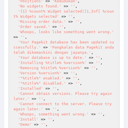
'Positions'
 => 
'Kedudukan'
,

'No widgets found.'
 => 
''
,

'{1} %count% Widget selected|]1,Inf[ %coun
t% Widgets selected'
 => 
''
,

'Missing order data.'
 => 
''
,

'Order saved.'
 => 
''
,

'Whoops, looks like something went wrong.'
=> 
''
,

'Your Pagekit database has been updated su
ccessfully.'
 => 
'Pangkalan data Pagekit anda 
telah dikemaskini dengan jayanya.'
,

'Your database is up to date.'
 => 
''
,

'Installing %title% %version%'
 => 
''
,

'Removing %title% %version%'
 => 
''
,

'Version %version%'
 => 
''
,

'"%title%" enabled.'
 => 
''
,

'"%title%" disabled.'
 => 
''
,

'Installed'
 => 
''
,

'Cannot obtain versions. Please try again 
later.'
 => 
''
,

'Cannot connect to the server. Please try 
again later.'
 => 
''
,

'Whoops, something went wrong.'
 => 
''
,

'Install'
 => 
''
,

'Demo'
 => 
''
,
