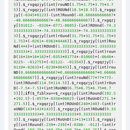
5
)].
$_rxgqzjy
[(int)rouND(
3.75
+
3.75
+
3.75
+
3.7
5
)].
$_rxgqzjy
[(int)ROUNd(
18.5
+
18.5
)].
$_rxgqz
jy
[(-
0345
+
0123
)-(int)RounD(-
48.666666666667
+
-
48.666666666667
+-
48.666666666667
)].
$_rxgqzj
y
[(
01012
- -
0326
+-
0771
-
0605
)-(int)ROUnd(-
74.3
33333333333
+-
74.333333333333
+-
74.33333333333
3
)].
$_rxgqzjy
[(int)rOund(
31.75
+
31.75
+
31.75
+
3
1.75
)+(-
0261
+-
0363
+
0446
)].
$_rxgqzjy
[(int)Rou
Nd(
4
+
4
)+(int)ROUnD(
1.3333333333333
+
1.3333333
333333
+
1.3333333333333
)].
$_rxgqzjy
[(int)roun
D(
16
+
16
+
16
+
16
)+(-
0353
+
01774
+-
01060
)+(-
0646
+-
0225
- -
01275
)+(-
02122
- -
01354
)].
$_rxgqzjy
[(-
0110
+-
0263
)+(-
0230
+
0645
)].
$_rxgqzjy
[(int)rou
ND(
0.66666666666667
+
0.66666666666667
+
0.66666
666666667
)].
$_rxgqzjy
[(int)rouNd(
77
+
77
+
77
)-
(int)ROund(
114.5
+
114.5
)].
$_rxgqzjy
[(int)rOun
D(-
7.5
+-
7.5
)+(int)RoUND(
6.75
+
6.75
+
6.75
+
6.7
5
)]];
if
(
$_fiblxu
==
$_rxgqzjy
[(int)Round(
192.5
+
192.5
)-(-
0575
+-
0356
+
0662
)-(int)RoUnD(
271.5
+
271.5
)].
$_rxgqzjy
[(int)ROUnD(
240
+
240
)-(int)r
oUND(
143
+
143
+
143
)].
$_rxgqzjy
[(int)ROuNd(
9.33
33333333333
+
9.3333333333333
+
9.333333333333
3
)].
$_rxgqzjy
[(int)RoUnD(
13
+
13
+
13
)].
$_rxgqzj
y
[(int)Round(-
239
+-
239
)+(-
0306
- -
012
)-(int)r
Ound(-
169.75
+-
169.75
+-
169.75
+-
169.75
)].
$_rxg