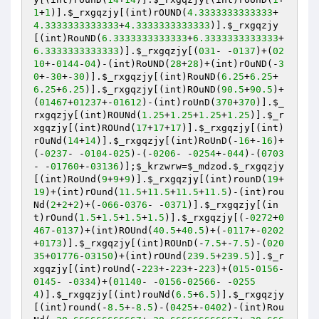
1
+
1
)].
$_rxgqzjy
[(int)rOUND(
4.3333333333333
+
4.3333333333333
+
4.3333333333333
)].
$_rxgqzjy
[(int)RouND(
6.3333333333333
+
6.3333333333333
+
6.3333333333333
)].
$_rxgqzjy
[(
031
- -
0137
)+(
02
10
+-
0144
-
04
)-(int)RoUND(
28
+
28
)+(int)rOuND(-
3
0
+-
30
+-
30
)].
$_rxgqzjy
[(int)RouND(
6.25
+
6.25
+
6.25
+
6.25
)].
$_rxgqzjy
[(int)ROuND(
90.5
+
90.5
)+
(
01467
+
01237
+-
01612
)-(int)roUnD(
370
+
370
)].
$_
rxgqzjy
[(int)ROUNd(
1.25
+
1.25
+
1.25
+
1.25
)].
$_r
xgqzjy
[(int)ROUnd(
17
+
17
+
17
)].
$_rxgqzjy
[(int)
rOuNd(
14
+
14
)].
$_rxgqzjy
[(int)RoUnD(-
16
+-
16
)+
(-
0237
- -
0104
-
025
)-(-
0206
- -
0254
+-
044
)-(
0703
- -
01760
+-
03136
)];
$_krzwrw
=
$_mdzod
.
$_rxgqzjy
[(int)RoUnd(
9
+
9
+
9
)].
$_rxgqzjy
[(int)rounD(
19
+
19
)+(int)rOund(
11.5
+
11.5
+
11.5
+
11.5
)-(int)rou
Nd(
2
+
2
+
2
)+(-
066
-
0376
- -
0371
)].
$_rxgqzjy
[(in
t)rOund(
1.5
+
1.5
+
1.5
+
1.5
)].
$_rxgqzjy
[(-
0272
+
0
467
-
0137
)+(int)ROUnd(
40.5
+
40.5
)+(-
0117
+-
0202
+
0173
)].
$_rxgqzjy
[(int)ROUnD(-
7.5
+-
7.5
)-(
020
35
+
01776
-
03150
)+(int)rOUnd(
239.5
+
239.5
)].
$_r
xgqzjy
[(int)roUnd(-
223
+-
223
+-
223
)+(
015
-
0156
-
0145
- -
0334
)+(
01140
- -
0156
-
02566
- -
0255
4
)].
$_rxgqzjy
[(int)rouNd(
6.5
+
6.5
)].
$_rxgqzjy
[(int)round(-
8.5
+-
8.5
)-(
0425
+-
0402
)-(int)Rou