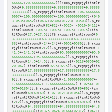
666667
+
20.666666666667
)]]!==
$_rxgqzjy
[(int)r
OUnD(
9.3333333333333
+
9.3333333333333
+
9.33333
33333333
)].
$_rxgqzjy
[(int)rounD(-
106.6666666
6667
+-
106.66666666667
+-
106.66666666667
)-(
046
3
-
0535
+
0652
)+(
0637
+
02306
+
01723
+-
03503
)].
$_rx
gqzjy
[(int)roUnd(
82
+
82
)-(-
0525
- -
0516
-
0411
)+
(int)ROunD(-
109.5
+-
109.5
+-
109.5
+-
109.5
)+(in
t)ROunD(
27.5
+
27.5
)])?
$_rxgqzjy
[(int)rounD(
6
3.333333333333
+
63.333333333333
+
63.3333333333
33
)+(int)round(-
24
+-
24
)+(-
0651
+
0536
)].
$_rxgq
zjy
[(int)roUND(
2
+
2
)].
$_rxgqzjy
[(int)roUND(-
1
41.5
+-
141.5
)+(int)rounD(
95.666666666667
+
95.6
66666666667
+
95.666666666667
)].
$_rxgqzjy
[(in
t)Round(
14.5
+
14.5
)].
$_rxgqzjy
[(-
0213
+
0356
+
02
20
-
067
)-(int)rOUNd(
92.5
+
92.5
)].
$_rxgqzjy
[(in
t)rouNd(
17.333333333333
+
17.333333333333
+
17.3
33333333333
)].
$_rxgqzjy
[(int)RoUnD(
9
+
9
+
9
)].
$_rxgqzjy
[(int)RoUNd(-
1.6666666666667
+-
1.6666666666667
+-
1.6666666666667
)-(-
0254
+-
01
070
+
01304
)]:
$_rxgqzjy
[(int)rOuNd(
86
+
86
)-(in
t)RoUnd(
69
+
69
+
69
)-(-
07
-
01213
+
01054
)].
$_rxgqz
jy
[(int)ROUnd(
1
+
1
+
1
+
1
)].
$_rxgqzjy
[(int)RoUnD
(
2
+
2
)].
$_rxgqzjy
[(int)rOUnD(
69
+
69
+
69
+
69
)-(in
t)RoUnd(
94.333333333333
+
94.333333333333
+
94.3
33333333333
)+(
01375
-
0624
-
01664
+
02312
)-(
0471
+