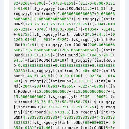
32
+
0260
+-
0306
)-(-
0753
+
0153
)-(
01176
+
0700
-
0131
5
-
0140
)].
$_rxgqzjy
[(int)ROuNd(
11.5
+
11.5
)].
$_
rxgqzjy
[(int)rouND(
0.66666666666667
+
0.666666
66666667
+
0.66666666666667
)].
$_rxgqzjy
[(int)r
OUNd(
173.75
+
173.75
+
173.75
+
173.75
)+(-
034
+-
010
65
-
0231
- -
0743
)+(
01501
-
0641
)+(-
01054
- -
01411
+-
01757
)].
$_rxgqzjy
[(int)rouNd(
24.5
+
24.5
)+(
0
1206
-
01445
- -
0612
+-
0420
)]].
$_rxgqzjy
[(int)Ro
UNd(
9
+
9
+
9
)].
$_rxgqzjy
[(int)ROUNd(
206.6666666
6667
+
206.66666666667
+
206.66666666667
)-(int)r
Ound(
113.5
+
113.5
)-(int)RoUnd(
94.5
+
94.5
+
94.5
+
94.5
)+(int)RoUNd(
18
+
18
)].
$_rxgqzjy
[(int)RoUn
D(
9.3333333333333
+
9.3333333333333
+
9.33333333
33333
)].
$_rxgqzjy
[(int)rounD(-
48
+-
48
)+(int)R
ound(-
46.5
+-
46.5
)+(-
0130
-
0100
)-(-
02254
- -
014
60
)].
$_rxgqzjy
[(int)rOUnD(
81
+
81
+
81
)-(int)ROU
Nd(-
284
+-
284
)+(
0263
+-
02555
- -
02274
-
0705
)+(in
t)ROUnd(-
115.66666666667
+-
115.66666666667
+-
1
15.66666666667
)].
$_rxgqzjy
[(-
0130
- -
0600
)-(i
nt)rouNd(
58.75
+
58.75
+
58.75
+
58.75
)].
$_rxgqzjy
[(int)rOuND(
12.75
+
12.75
+
12.75
+
12.75
)].
$_rxgq
zjy
[(int)roUnd(
33.5
+
33.5
)].
$_rxgqzjy
[(int)ro
uND(
4.3333333333333
+
4.3333333333333
+
4.333333
3333333
)].
$_rxgqzjy
[(int)roUNd(
65
+
65
+
65
)+(-
0
354
+-
01312
+
01446
)].
$_rxgqzjy
[(int)rOuND(
5
+
5
+