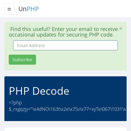
Un
PHP
Find this useful? Enter your email to receive
occasional updates for securing PHP code.
Email
Address
Subscribe
PHP Decode
<?php
$_rxgqzjy="\x4dNO\163t\x2e\x75v\x77<xyTe\067\1031\x32