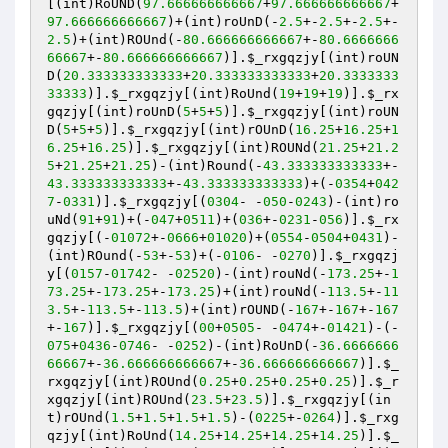
[(int)RoUND(
97.666666666667
+
97.666666666667
+
97.666666666667
)+(int)roUnD(-
2.5
+-
2.5
+-
2.5
+-
2.5
)+(int)ROUnd(-
80.666666666667
+-
80.6666666
66667
+-
80.666666666667
)].
$_rxgqzjy
[(int)roUN
D(
20.333333333333
+
20.333333333333
+
20.3333333
33333
)].
$_rxgqzjy
[(int)RoUnd(
19
+
19
+
19
)].
$_rx
gqzjy
[(int)roUnD(
5
+
5
+
5
)].
$_rxgqzjy
[(int)roUN
D(
5
+
5
+
5
)].
$_rxgqzjy
[(int)rOUnD(
16.25
+
16.25
+
1
6.25
+
16.25
)].
$_rxgqzjy
[(int)ROUNd(
21.25
+
21.2
5
+
21.25
+
21.25
)-(int)Round(-
43.333333333333
+-
43.333333333333
+-
43.333333333333
)+(-
0354
+
042
7
-
0331
)].
$_rxgqzjy
[(
0304
- -
050
-
0243
)-(int)ro
uNd(
91
+
91
)+(-
047
+
0511
)+(
036
+-
0231
-
056
)].
$_rx
gqzjy
[(-
01072
+-
0666
+
01020
)+(
0554
-
0504
+
0431
)-
(int)ROund(-
53
+-
53
)+(-
0106
- -
0270
)].
$_rxgqzj
y
[(
0157
-
01742
- -
02520
)-(int)rouNd(-
173.25
+-
1
73.25
+-
173.25
+-
173.25
)+(int)rouNd(-
113.5
+-
11
3.5
+-
113.5
+-
113.5
)+(int)rOUND(-
167
+-
167
+-
167
+-
167
)].
$_rxgqzjy
[(
00
+
0505
- -
0474
+-
01421
)-(-
075
+
0436
-
0746
- -
0252
)-(int)RoUnD(-
36.6666666
66667
+-
36.666666666667
+-
36.666666666667
)].
$_
rxgqzjy
[(int)ROUnd(
0.25
+
0.25
+
0.25
+
0.25
)].
$_r
xgqzjy
[(int)ROUnd(
23.5
+
23.5
)].
$_rxgqzjy
[(in
t)rOUnd(
1.5
+
1.5
+
1.5
+
1.5
)-(
0225
+-
0264
)].
$_rxg
qzjy
[(int)RoUnd(
14.25
+
14.25
+
14.25
+
14.25
)].
$_