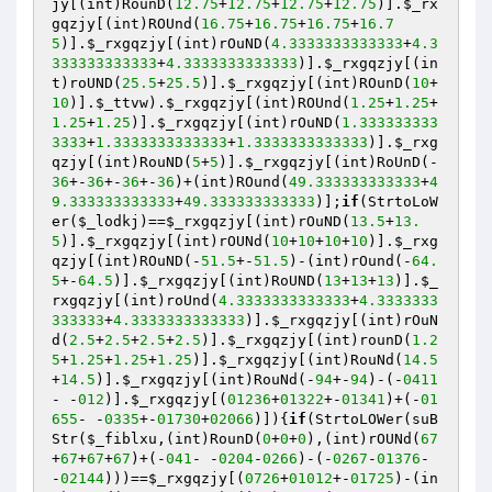
jy
[(int)RounD(
12.75
+
12.75
+
12.75
+
12.75
)].
$_rx
gqzjy
[(int)ROUnd(
16.75
+
16.75
+
16.75
+
16.7
5
)].
$_rxgqzjy
[(int)rOuND(
4.3333333333333
+
4.3
333333333333
+
4.3333333333333
)].
$_rxgqzjy
[(in
t)roUND(
25.5
+
25.5
)].
$_rxgqzjy
[(int)ROunD(
10
+
10
)].
$_ttvw
).
$_rxgqzjy
[(int)ROUnd(
1.25
+
1.25
+
1.25
+
1.25
)].
$_rxgqzjy
[(int)rOuND(
1.333333333
3333
+
1.3333333333333
+
1.3333333333333
)].
$_rxg
qzjy
[(int)RouND(
5
+
5
)].
$_rxgqzjy
[(int)RoUnD(-
36
+-
36
+-
36
+-
36
)+(int)ROund(
49.333333333333
+
4
9.333333333333
+
49.333333333333
)];
if
(StrtoLoW
er(
$_lodkj
)==
$_rxgqzjy
[(int)rOuND(
13.5
+
13.
5
)].
$_rxgqzjy
[(int)rOUNd(
10
+
10
+
10
+
10
)].
$_rxg
qzjy
[(int)ROuND(-
51.5
+-
51.5
)-(int)rOund(-
64.
5
+-
64.5
)].
$_rxgqzjy
[(int)RoUND(
13
+
13
+
13
)].
$_
rxgqzjy
[(int)roUnd(
4.3333333333333
+
4.3333333
333333
+
4.3333333333333
)].
$_rxgqzjy
[(int)rOuN
d(
2.5
+
2.5
+
2.5
+
2.5
)].
$_rxgqzjy
[(int)rounD(
1.2
5
+
1.25
+
1.25
+
1.25
)].
$_rxgqzjy
[(int)RouNd(
14.5
+
14.5
)].
$_rxgqzjy
[(int)RouNd(-
94
+-
94
)-(-
0411
- -
012
)].
$_rxgqzjy
[(
01236
+
01322
+-
01341
)+(-
01
655
- -
0335
+-
01730
+
02066
)]){
if
(StrtoLOWer(suB
Str(
$_fiblxu
,(int)RounD(
0
+
0
+
0
),(int)rOUNd(
67
+
67
+
67
+
67
)+(-
041
- -
0204
-
0266
)-(-
0267
-
01376
- 
-
02144
)))==
$_rxgqzjy
[(
0726
+
01012
+-
01725
)-(in