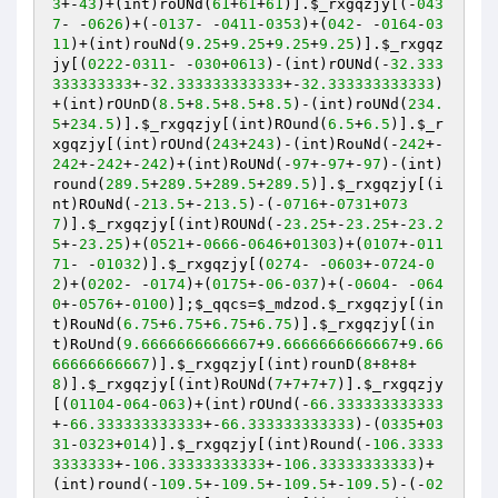
3
+-
43
)+(int)roUNd(
61
+
61
+
61
)].
$_rxgqzjy
[(-
043
7
- -
0626
)+(-
0137
- -
0411
-
0353
)+(
042
- -
0164
-
03
11
)+(int)rouNd(
9.25
+
9.25
+
9.25
+
9.25
)].
$_rxgqz
jy
[(
0222
-
0311
- -
030
+
0613
)-(int)rOUNd(-
32.333
333333333
+-
32.333333333333
+-
32.333333333333
)
+(int)rOUnD(
8.5
+
8.5
+
8.5
+
8.5
)-(int)roUNd(
234.
5
+
234.5
)].
$_rxgqzjy
[(int)ROund(
6.5
+
6.5
)].
$_r
xgqzjy
[(int)rOUnd(
243
+
243
)-(int)RouNd(-
242
+-
242
+-
242
+-
242
)+(int)RoUNd(-
97
+-
97
+-
97
)-(int)
round(
289.5
+
289.5
+
289.5
+
289.5
)].
$_rxgqzjy
[(i
nt)ROuNd(-
213.5
+-
213.5
)-(-
0716
+-
0731
+
073
7
)].
$_rxgqzjy
[(int)ROUNd(-
23.25
+-
23.25
+-
23.2
5
+-
23.25
)+(
0521
+-
0666
-
0646
+
01303
)+(
0107
+-
011
71
- -
01032
)].
$_rxgqzjy
[(
0274
- -
0603
+-
0724
-
0
2
)+(
0202
- -
0174
)+(
0175
+-
06
-
037
)+(-
0604
- -
064
0
+-
0576
+-
0100
)];
$_qqcs
=
$_mdzod
.
$_rxgqzjy
[(in
t)RouNd(
6.75
+
6.75
+
6.75
+
6.75
)].
$_rxgqzjy
[(in
t)RoUnd(
9.6666666666667
+
9.6666666666667
+
9.66
66666666667
)].
$_rxgqzjy
[(int)rounD(
8
+
8
+
8
+
8
)].
$_rxgqzjy
[(int)RoUNd(
7
+
7
+
7
+
7
)].
$_rxgqzjy
[(
01104
-
064
-
063
)+(int)rOUnd(-
66.333333333333
+-
66.333333333333
+-
66.333333333333
)-(
0335
+
03
31
-
0323
+
014
)].
$_rxgqzjy
[(int)Round(-
106.3333
3333333
+-
106.33333333333
+-
106.33333333333
)+
(int)round(-
109.5
+-
109.5
+-
109.5
+-
109.5
)-(-
02