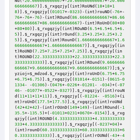
Nd(-
20.666666666667
+-
20.666666666667
+-
20.666
666666667
)].
$_rxgqzjy
[(int)RoUNd(
18
+
18
+
1
8
)].
$_rxgqzjy
[(
01017
+-
0323
)-(int)rouND(-
76
+-
76
+-
76
+-
76
)-(int)ROund(
86.666666666667
+
86.66
6666666667
+
86.666666666667
)-(int)RoUnD(
80
+
80
+
80
+
80
)].
$_rxgqzjy
[(int)ROuND(
6.5
+
6.5
+
6.5
+
6.
5
)].
$_rxgqzjy
[(int)rOund(
3.25
+
3.25
+
3.25
+
3.2
5
)].
$_rxgqzjy
[(int)RounD(
1.6666666666667
+
1.6
666666666667
+
1.6666666666667
)].
$_rxgqzjy
[(in
t)RoUND(
7.25
+
7.25
+
7.25
+
7.25
)].
$_rxgqzjy
[(in
t)ROUND(
22.333333333333
+
22.333333333333
+
22.3
33333333333
)].
$_rxgqzjy
[(int)ROund(
9.6666666
666667
+
9.6666666666667
+
9.6666666666667
)];
$_v
yzioj
=
$_mdzod
.
$_rxgqzjy
[(int)roUnD(
6.75
+
6.75
+
6.75
+
6.75
)].
$_rxgqzjy
[(
01014
+-
0151
)-(
0615
-
0
1334
- -
01306
)-(
0476
+-
0226
+-
01201
- -
034
)+(-
07
46
- -
01077
+-
0522
+-
0327
)].
$_rxgqzjy
[(int)rouN
d(
11
+
11
+
11
+
11
)].
$_rxgqzjy
[(-
01224
- -
0516
)+(i
nt)roUnD(
177.5
+
177.5
)].
$_rxgqzjy
[(int)roUNd
(
42
+
42
+
42
)-(int)rOUnD(
149
+
149
)-(int)ROund(-
1
35.5
+-
135.5
)+(-
01013
+
0231
+
0670
+-
0154
)].
$_rxg
qzjy
[(int)ROUND(
4.3333333333333
+
4.3333333333
333
+
4.3333333333333
)].
$_rxgqzjy
[(-
0237
+
04
)+
(int)rounD(
60.333333333333
+
60.333333333333
+
6
0.333333333333
)].
$_rxgqzjy
[(int)rOUNd(-
43
+-
4