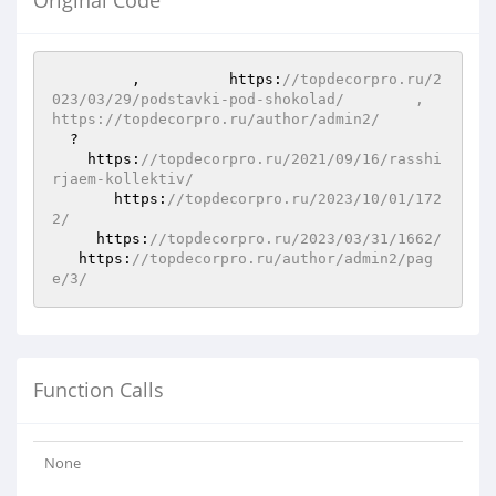
Original Code
         ,          https:
//topdecorpro.ru/2
023/03/29/podstavki-pod-shokolad/        ,         
https://topdecorpro.ru/author/admin2/  
  ? 

    https:
//topdecorpro.ru/2021/09/16/rasshi
rjaem-kollektiv/  
       https:
//topdecorpro.ru/2023/10/01/172
2/  
     https:
//topdecorpro.ru/2023/03/31/1662/  
   https:
//topdecorpro.ru/author/admin2/pag
e/3/  
Function Calls
None