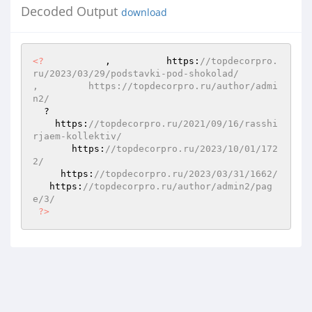
Decoded Output
download
<?
           ,          https:
//topdecorpro.
ru/2023/03/29/podstavki-pod-shokolad/        
,         https://topdecorpro.ru/author/admi
n2/   
  ?  

    https:
//topdecorpro.ru/2021/09/16/rasshi
rjaem-kollektiv/   
       https:
//topdecorpro.ru/2023/10/01/172
2/   
     https:
//topdecorpro.ru/2023/03/31/1662/   
   https:
//topdecorpro.ru/author/admin2/pag
e/3/   
?>