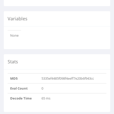
Variables
None
Stats
MD5
5335ef4485f098f4eeff7e20b6f943cc
Eval Count
0
Decode Time
65 ms