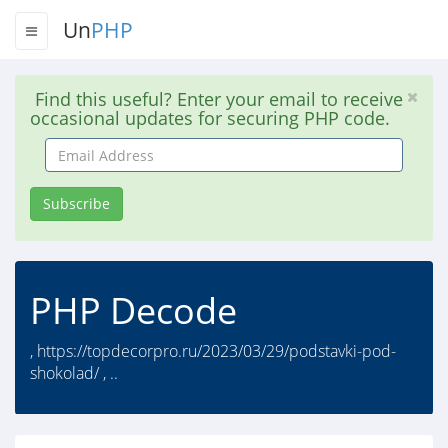
Un
PHP
Find this useful? Enter your email to receive
occasional updates for securing PHP code.
Email
Address
Subscribe
PHP Decode
, https://topdecorpro.ru/2023/03/29/podstavki-pod-
shokolad/ , ..