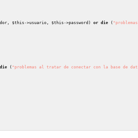
dor, 
$this
->usuario, 
$this
->password) 
or
die
 (
"problemas
die
 (
"problemas al tratar de conectar con la base de dat