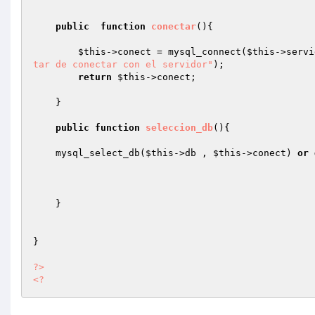
public
function
conectar
()
{

$this
->conect = mysql_connect(
$this
->servi
tar de conectar con el servidor"
);

return
$this
->conect; 

    }

public
function
seleccion_db
()
{

    mysql_select_db(
$this
->db , 
$this
->conect) 
or
    }

}

?>
<?