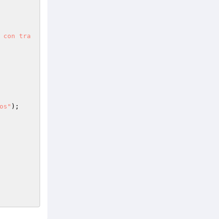
 con tra
os"
);
