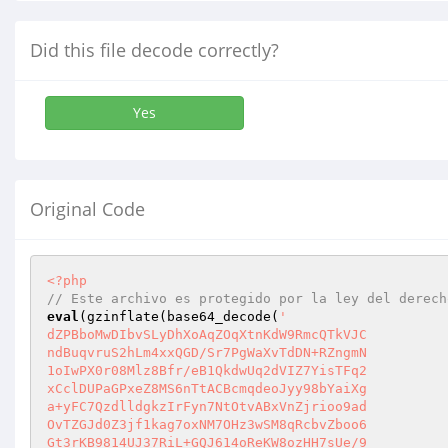
Did this file decode correctly?
Yes
Original Code
<?php
// Este archivo es protegido por la ley del derech
eval
(gzinflate(base64_decode(
'

dZPBboMwDIbvSLyDhXoAqZOqXtnKdW9RmcQTkVJC

ndBuqvruS2hLm4xxQGD/Sr7PgWaXvTdDN+RZngmN

1oIwPX0r08Mlz8Bfr/eB1QkdwUq2dVIZ7YisTFq2

xCclDUPaGPxeZ8MS6nTtACBcmqdeoJyy98bYaiXg

a+yFC7QzdlldgkzIrFyn7NtOtvABxVnZjrioo9ad

OvTZGJd0Z3jf1kag7oxNM7OHz3wSM8qRcbvZboo6

Gt3rKB9814UJ37RiL+GQJ614oReKW8ozHH7sUe/9
