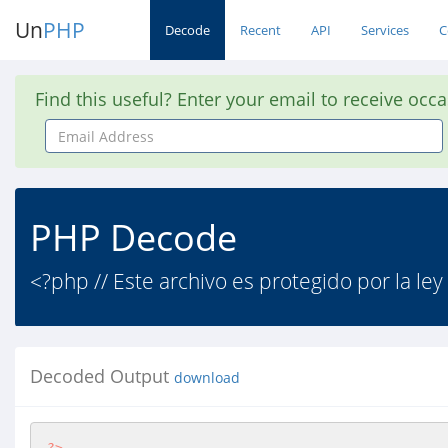
Un
PHP
Decode
Recent
API
Services
C
Find this useful? Enter your email to receive occ
Email
Address
PHP Decode
<?php // Este archivo es protegido por la ley
Decoded Output
download
?>