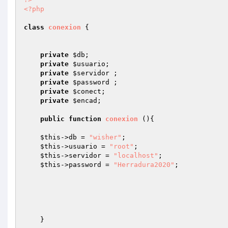
<?php
class
conexion
{

private
$db
;

private
$usuario
;

private
$servidor
 ;

private
$password
 ; 

private
$conect
;

private
$encad
; 

public
function
conexion
()
{

$this
->db = 
"wisher"
;

$this
->usuario = 
"root"
;

$this
->servidor = 
"localhost"
;

$this
->password = 
"Herradura2020"
; 

    }
