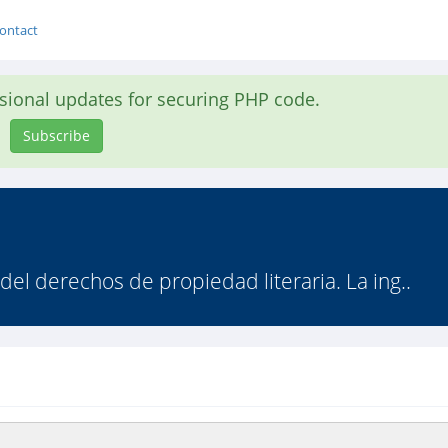
ontact
asional updates for securing PHP code.
Subscribe
 del derechos de propiedad literaria. La ing..