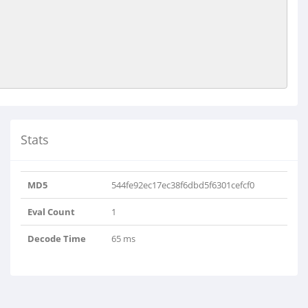
Stats
MD5
544fe92ec17ec38f6dbd5f6301cefcf0
Eval Count
1
Decode Time
65 ms