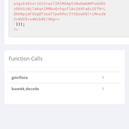
a3gvE491or1OJSrwslIRlMXAptV0wOmDAMfoGUDS

zDOVScNj7aKqn1RMbuQ+hquf1Av26XFa0iSEf9rL

dkH9pjmFXEg8T3od77pohPo/IY3QoqVQl+iMna2W

Zv9HI8+u4Wib8E/9Ag==

'
?>
Function Calls
gzinflate
1
base64_decode
1