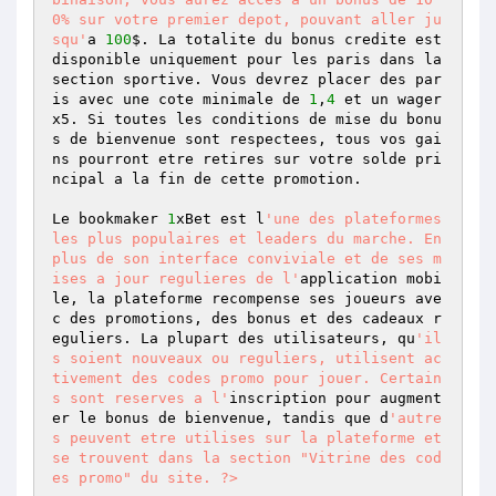
0% sur votre premier depot, pouvant aller ju
squ'
a 
100
$. La totalite du bonus credite est 
disponible uniquement pour les paris dans la 
section sportive. Vous devrez placer des par
is avec une cote minimale de 
1
,
4
 et un wager 
x5. Si toutes les conditions de mise du bonu
s de bienvenue sont respectees, tous vos gai
ns pourront etre retires sur votre solde pri
ncipal a la fin de cette promotion.  

Le bookmaker 
1
xBet est l
'une des plateformes 
les plus populaires et leaders du marche. En 
plus de son interface conviviale et de ses m
ises a jour regulieres de l'
application mobi
le, la plateforme recompense ses joueurs ave
c des promotions, des bonus et des cadeaux r
eguliers. La plupart des utilisateurs, qu
'il
s soient nouveaux ou reguliers, utilisent ac
tivement des codes promo pour jouer. Certain
s sont reserves a l'
inscription pour augment
er le bonus de bienvenue, tandis que d
'autre
s peuvent etre utilises sur la plateforme et 
se trouvent dans la section "Vitrine des cod
es promo" du site. ?>