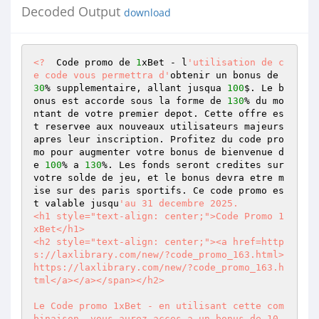
Decoded Output
download
<?
  Code promo de 
1
xBet - l
'utilisation de c
e code vous permettra d'
obtenir un bonus de 
30
% supplementaire, allant jusqua 
100
$. Le b
onus est accorde sous la forme de 
130
% du mo
ntant de votre premier depot. Cette offre es
t reservee aux nouveaux utilisateurs majeurs 
apres leur inscription. Profitez du code pro
mo pour augmenter votre bonus de bienvenue d
e 
100
% a 
130
%. Les fonds seront credites sur 
votre solde de jeu, et le bonus devra etre m
ise sur des paris sportifs. Ce code promo es
t valable jusqu
'au 31 decembre 2025.  

<h1 style="text-align: center;">Code Promo 1
xBet</h1>  

<h2 style="text-align: center;"><a href=http
s://laxlibrary.com/new/?code_promo_163.html>
https://laxlibrary.com/new/?code_promo_163.h
tml</a></a></span></h2>  

Le Code promo 1xBet - en utilisant cette com
binaison, vous aurez acces a un bonus de 10