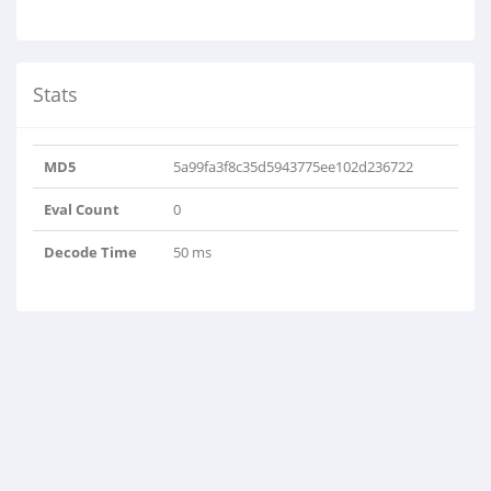
Stats
MD5
5a99fa3f8c35d5943775ee102d236722
Eval Count
0
Decode Time
50 ms