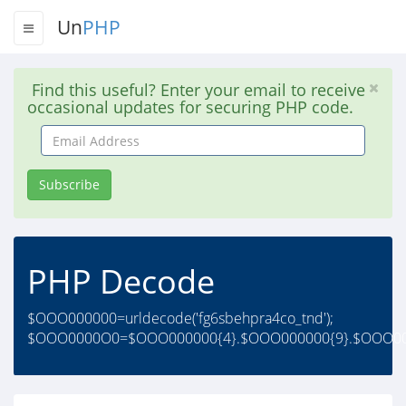
Un
PHP
Find this useful? Enter your email to receive
occasional updates for securing PHP code.
Email
Address
Subscribe
PHP Decode
$OOO000000=urldecode('fg6sbehpra4co_tnd');
$OOO0000O0=$OOO000000{4}.$OOO000000{9}.$OOO00