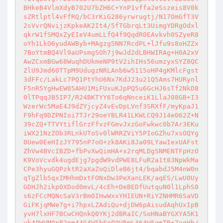
BHkeB4VlmXdyB702U7bZH6C+YnP1vffa2eSszeis8V0k
sZRtlptl4vFfRQ/bC3rKiG286yrwrugtj/N17OmGfT3V
2sVvrQNvijzKpkeAK2It4/5fTGbrqLt3UimgYDRgOdxl
qkrW1fSMQxZyEIeV4umLLfQ4f9QqdR0EAvkvh0SZyeR8
oYh1LkO6yudAWByb+MAgzg5NN7RcdPL+lJfu9s8oHZZx
7BoYtmBQ4Vl9aUPsmgSOh7j9wJd2dLBHWIRAg+H0A2xV
AwZCxmBGw68WuqhDUkmeNP9tV2ihIHs56umzyxSYZ8QC
ZlU9Jmd60TTpM9UdugzNRLAnb6w5115oHP4gKMlcFgst
3dFFc/LakLc7PQ1PtYhU6Nx7KdJ23u21Q5Ams7HURynl
F5nR5YgHwEW05AHU1MiFUxuKJpPQ5u6GcHJ6sTf2NkD8
0lTPqqJB5IP7/R24BKTYY6To6qNnceiK1LlaJ08GB+I3
WzerWc5MaE4J9dZYjcyZ4vEvDpLVnf3SRXfF/myKpaJ1
F9hFq9DZPNIoi7TJr29oeYBLR41LKWLCQ9J14e062Z+N
39cZQ+TTVYtiflGrzFfvzFGmvJxzGoFwkwc0b7Ar3EKu
iWX21NzZOb3RLnkUToSv0lWRRZViY5PIoGZhu7xsOQYg
0Uew0EeHIzJY795nP7oO+zk8AKi8Ja09LYawIexUAFst
ZhVw4BVcIBZD+fbPvXwQimHA+x2rqMLDgSNMENTFpHzO
K9VoVcvdk4ugdEjg7pgdW9vdPWE8LFuR2a1t83NpWkMa
CPe3hyuGQPzktR2aXaZoQiDleB6jt4/bqabdJ5M4nW0n
qTgZlb5qxIMHhmDxtFONxDw3PeXanLEK/aqES/LwU0Uy
GDHJh2ikp0XDod0mvL/4cEh+DeBEDfUutquN0l1LphS0
s6zFCcMQNcSaV3rBm0IHwWxxYHIEUN+RiYZNHMR6SaVD
GiFKjqMWe7g+i7hpxLZAdiQu+djDW6pAisudAqhUxIpB
yvH7lxHF7BCwCHQnkQ0YKj2dBRaIC/SoHNaBYGXYA5K1
yk4QWVMOnB2nm44G4W5bFnP9URmL464W5qmTR+7eqHh/