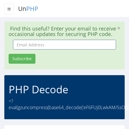
Un
PHP
Find this useful? Enter your email to receive
occasional updates for securing PHP code.
Email
Address
Subscribe
PHP Decode
<?
eval(gzuncompress(base64_decode('eF6FUj0LwkAM/SsO