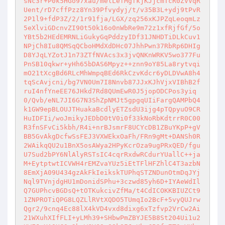
sNc3r+P0k5HGo97xau/melLefMgfkjKJjcmTcR0ZVVqR
Uent/rD7cffPzz8Yn39Pfvydyj/t/v35B3L+ydj9tPvR
2P1l9+fdP3Z/2/1r91fja/LGX/zq256xKJPZqLeoqmLz
5eXlviGDcnvZI90t50k16o0nWbRe9m72z1xfRjfGf/5o
YBt5b2HEdEMRNLiGukyGqPddzyIDf31JNHDTiDLkCuv1
NPjCh8Iu8QMSqQCboHMdXdDHc07JhhPwn37RbRp6DHIg
D8YJqLYZotJ1n73ZTfNVAcs3x3jvQNKnWRKV5wo377Fu
PnSB10qkwr+yHh65bDAS6Mpyz++znn9oY85La8rytvqi
mO21tXcgBd6RLcMhWmpqBEd6RkCzvKdcr6yDLDVwA8h4
tqScAvjcni/bg7VN0Um7I8Nnvb87JJxKJhVjxVIBhB2f
ruI4nfYneEE76JHkd7Rd8QUmEwR0J5jopODCPos3yiq
0/Qvb/eNL7JI6G7N3ShZpNMJt5gpgqUIiFargQAMPbQ4
k1GW9epBLOUJTHuakaBcdlyETZsdU3ijg4pTQpyuO9CR
HuIDFIi/woJmikyJEDbD0tV0i0f33kNoRbKdtrrR0C00
R3fnSFvCi5kbh/R4i+nrBJsmrF8UCYcDB1ZBuYKpP+gV
BB5GvAkgDcfwSsFEJ3VXWEkxOaFh/FRn9gMt+DANSh0R
2WAikqQU2u1BnX5osAWya2HPyKcrOza9ugPRxQED/fgu
U7Sud2bPY6NlAlyRSTsIC4cqrRxdwRCdurYUallC++ja
M+EytptwtICVWH4rEMZvaYUz5iEtTFlHFZhlC4T3azbN
8EmXjA09U434gzAkFkIeikskTUPhqSTZNDunOtmDqJYj
Nql9TVnjdgHU1mDonidSPhu+3czwd85yh6D+IYAeWdIl
Q7GUPhcvBGDsQ+tOTKukcivZfMa/t4CdICOKKBIUZCt9
1ZNPROTiQPG8LQZLlRVtXQDO5TUmqIo2BcF+5vyQUJrw
Qgr2/9cnq4Ec88lX4kVD4vxd8dixg6xTzfvp2VrCw2Ai
21WXuhXIfFLI+yLMh39+SHbwPmZBYJE5B8St204Ui1u2