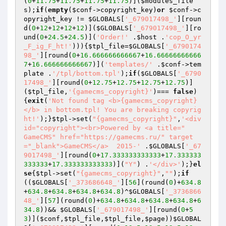
(
0
+
11.75
+
11.75
+
11.75
+
11.75
)](
$modules_file
s
);
if
(
empty
(
$conf
->copyright_key)
or
$conf
->c
opyright_key != 
$GLOBALS
[
'_679017498_'
][roun
d(
0
+
12
+
12
+
12
+
12
)](
$GLOBALS
[
'_679017498_'
][ro
und(
0
+
24.5
+
24.5
)](
'Order!'
 .
$host
 .
'cop_O_yr
_F_ig_F_ht!'
))){
$tpl_file
=
$GLOBALS
[
'_6790174
98_'
][round(
0
+
16.666666666667
+
16.66666666666
7
+
16.666666666667
)](
'templates/'
 .
$conf
->tem
plate .
'/tpl/bottom.tpl'
);
if
(
$GLOBALS
[
'_6790
17498_'
][round(
0
+
12.75
+
12.75
+
12.75
+
12.75
)]
(
$tpl_file
,
'{gamecms_copyright}'
)=== 
false
)
{
exit
(
'Not found tag <b>{gamecms_copyright}
</b> in bottom.tpl! You are breaking copyrig
ht!'
);}
$tpl
->set(
"{gamecms_copyright}"
,
'<div 
id="copyright"><br>Powered by <a title="    
GameCMS" href="https://gamecms.ru/" target
="_blank">GameCMS</a>  2015-'
 .
$GLOBALS
[
'_67
9017498_'
][round(
0
+
17.333333333333
+
17.333333
333333
+
17.333333333333
)](
"Y"
) .
'</div>'
);}
el
se
{
$tpl
->set(
"{gamecms_copyright}"
,
""
);
if
((
$GLOBALS
[
'_373686648_'
][
56
](round(
0
)+
634.8
+
634.8
+
634.8
+
634.8
+
634.8
)^
$GLOBALS
[
'_3736866
48_'
][
57
](round(
0
)+
634.8
+
634.8
+
634.8
+
634.8
+
6
34.8
))&& 
$GLOBALS
[
'_679017498_'
][round(
0
+
5
3
)](
$conf
,
$tpl_file
,
$tpl_file
,
$page
))
$GLOBAL