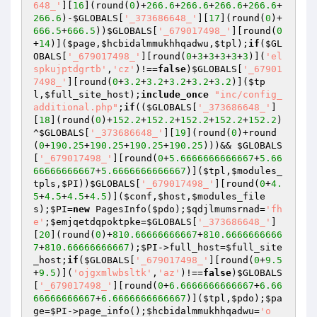
648_'
][
16
](round(
0
)+
266.6
+
266.6
+
266.6
+
266.6
+
266.6
)-
$GLOBALS
[
'_373686648_'
][
17
](round(
0
)+
666.5
+
666.5
))
$GLOBALS
[
'_679017498_'
][round(
0
+
14
)](
$page
,
$hcbidalmmukhhqadwu
,
$tpl
);
if
(
$GL
OBALS
[
'_679017498_'
][round(
0
+
3
+
3
+
3
+
3
+
3
)](
'el
spkujptdgrtb'
,
'cz'
)!==
false
)
$GLOBALS
[
'_67901
7498_'
][round(
0
+
3.2
+
3.2
+
3.2
+
3.2
+
3.2
)](
$tp
l
,
$full_site_host
);
include_once
"inc/config_
additional.php"
;
if
((
$GLOBALS
[
'_373686648_'
]
[
18
](round(
0
)+
152.2
+
152.2
+
152.2
+
152.2
+
152.2
)
^
$GLOBALS
[
'_373686648_'
][
19
](round(
0
)+round
(
0
+
190.25
+
190.25
+
190.25
+
190.25
)))&& 
$GLOBALS
[
'_679017498_'
][round(
0
+
5.6666666666667
+
5.66
66666666667
+
5.6666666666667
)](
$tpl
,
$modules_
tpls
,
$PI
))
$GLOBALS
[
'_679017498_'
][round(
0
+
4.
5
+
4.5
+
4.5
+
4.5
)](
$conf
,
$host
,
$modules_file
s
);
$PI
=
new
 PagesInfo(
$pdo
);
$qdjlmumsrnad
=
'fh
e'
;
$emjqetdqpoktpke
=
$GLOBALS
[
'_373686648_'
]
[
20
](round(
0
)+
810.66666666667
+
810.6666666666
7
+
810.66666666667
);
$PI
->full_host=
$full_site
_host
;
if
(
$GLOBALS
[
'_679017498_'
][round(
0
+
9.5
+
9.5
)](
'ojgxmlwbsltk'
,
'az'
)!==
false
)
$GLOBALS
[
'_679017498_'
][round(
0
+
6.6666666666667
+
6.66
66666666667
+
6.6666666666667
)](
$tpl
,
$pdo
);
$pa
ge
=
$PI
->page_info();
$hcbidalmmukhhqadwu
=
'o