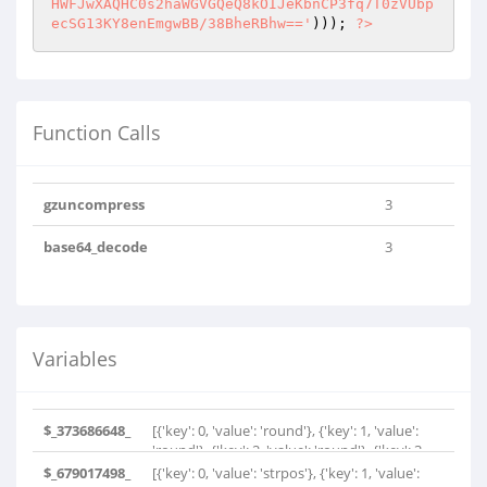
HWFJwXAQHC0s2haWGVGQeQ8kOIJeKbnCP3fq7T0zVUbp
ecSG13KY8enEmgwBB/38BheRBhw=='
))); 
?>
Function Calls
gzuncompress
3
base64_decode
3
Variables
$_373686648_
[{'key': 0, 'value': 'round'}, {'key': 1, 'value':
'round'}, {'key': 2, 'value': 'round'}, {'key': 3,
'value': 'round'}, {'key': 4, 'value': 'round'},
$_679017498_
[{'key': 0, 'value': 'strpos'}, {'key': 1, 'value':