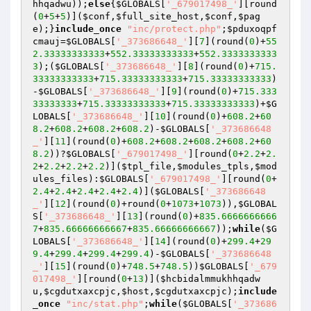
hhqadwu
));
else
{
$GLOBALS
[
'_679017498_'
][round
(
0
+
5
+
5
)](
$conf
,
$full_site_host
,
$conf
,
$pag
e
);}
include_once
"inc/protect.php"
;
$pduxoqpf
cmauj
=
$GLOBALS
[
'_373686648_'
][
7
](round(
0
)+
55
2.33333333333
+
552.33333333333
+
552.3333333333
3
);(
$GLOBALS
[
'_373686648_'
][
8
](round(
0
)+
715.
33333333333
+
715.33333333333
+
715.33333333333
)
-
$GLOBALS
[
'_373686648_'
][
9
](round(
0
)+
715.333
33333333
+
715.33333333333
+
715.33333333333
)+
$G
LOBALS
[
'_373686648_'
][
10
](round(
0
)+
608.2
+
60
8.2
+
608.2
+
608.2
+
608.2
)-
$GLOBALS
[
'_373686648
_'
][
11
](round(
0
)+
608.2
+
608.2
+
608.2
+
608.2
+
60
8.2
))?
$GLOBALS
[
'_679017498_'
][round(
0
+
2.2
+
2.
2
+
2.2
+
2.2
+
2.2
)](
$tpl_file
,
$modules_tpls
,
$mod
ules_files
):
$GLOBALS
[
'_679017498_'
][round(
0
+
2.4
+
2.4
+
2.4
+
2.4
+
2.4
)](
$GLOBALS
[
'_373686648
_'
][
12
](round(
0
)+round(
0
+
1073
+
1073
)),
$GLOBAL
S
[
'_373686648_'
][
13
](round(
0
)+
835.6666666666
7
+
835.66666666667
+
835.66666666667
));
while
(
$G
LOBALS
[
'_373686648_'
][
14
](round(
0
)+
299.4
+
29
9.4
+
299.4
+
299.4
+
299.4
)-
$GLOBALS
[
'_373686648
_'
][
15
](round(
0
)+
748.5
+
748.5
))
$GLOBALS
[
'_679
017498_'
][round(
0
+
13
)](
$hcbidalmmukhhqadw
u
,
$cgdutxaxcpjc
,
$host
,
$cgdutxaxcpjc
);
include
_once
"inc/stat.php"
;
while
(
$GLOBALS
[
'_373686