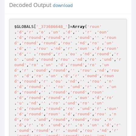
Decoded Output
download
$GLOBALS
[
'_373686648_'
]=
Array
(
'roun'
.
'd'
,
'r'
 .
'o'
 .
'un'
 .
'd'
,
''
 .
'r'
 .
'oun'
.
'd'
,
'round'
,
'round'
,
'r'
 .
'ound'
,
''
 .
'roun
d'
,
'round'
,
'round'
,
'rou'
 .
'nd'
,
'ro'
 .
'un'
.
'd'
,
''
 .
'rou'
 .
'nd'
,
'r'
 .
'oun'
 .
'd'
,
'roun'
.
'd'
,
''
 .
'round'
,
'r'
 .
'ou'
 .
'nd'
,
'round'
,
'r
o'
 .
'und'
,
'round'
,
'rou'
 .
'nd'
,
'ro'
 .
'und'
,
'r
ound'
,
'ro'
 .
'un'
 .
'd'
,
'round'
,
'ro'
 .
'un
d'
,
'r'
 .
'ound'
,
'round'
,
''
 .
'rou'
 .
'nd'
,
'rou
n'
 .
'd'
,
'ro'
 .
'un'
 .
'd'
,
'r'
 .
'ound'
,
'roun
d'
,
'round'
,
'r'
 .
'ou'
 .
'nd'
,
''
 .
'rou'
 .
'n'
.
'd'
,
'round'
,
''
 .
'ro'
 .
'und'
,
'r'
 .
'o'
 .
'un
d'
,
'round'
,
''
 .
'round'
,
'round'
,
'roun'
.
'd'
,
'round'
,
'round'
,
'r'
 .
'oun'
 .
'd'
,
'ro'
.
'u'
 .
'nd'
,
''
 .
'ro'
 .
'und'
,
'ro'
 .
'un'
.
'd'
,
'round'
,
'round'
,
'ro'
 .
'und'
,
'r'
 .
'oun'
.
'd'
,
'round'
,
'roun'
 .
'd'
,
'round'
,
'rou'
 .
'n
d'
,
'ro'
 .
'und'
,
'round'
,
'round'
,
'rou'
 .
'n'
.
'd'
,
'r'
 .
'o'
 .
'und'
,
'r'
 .
'o'
 .
'un'
 .
'd'
,
'r'
.
'ound'
,
'round'
,
'r'
 .
'ound'
,
'rou'
 .
'nd'
,
'r'
.
'ound'
,
'r'
 .
'ound'
,
'round'
,
'ro'
 .
'un'