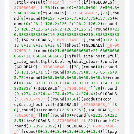
.
$tpl
->result[
'main'
] .
'<?'
);
if
((
$GLOBALS
[
'_
373686648_'
][
76
](round(
0
)+
504.8
+
504.8
+
504.8
+
504.8
+
504.8
)^
$GLOBALS
[
'_373686648_'
][
77
](rou
nd(
0
)+round(
0
+
157.75
+
157.75
+
157.75
+
157.75
)+r
ound(
0
+
126.2
+
126.2
+
126.2
+
126.2
+
126.2
)+round
(
0
+
126.2
+
126.2
+
126.2
+
126.2
+
126.2
)+round(
0
+
21
0.33333333333
+
210.33333333333
+
210.3333333333
3
)))&& 
$GLOBALS
[
'_679017498_'
][round(
0
+
12.8
+
12.8
+
12.8
+
12.8
+
12.8
)](
$host
))
$GLOBALS
[
'_6790
17498_'
][round(
0
+
21.666666666667
+
21.66666666
6667
+
21.666666666667
)](
$full_site_host
,
$full
_site_host
,
$tpl
);
$tpl
->global_clear();
while
(
$GLOBALS
[
'_373686648_'
][
78
](round(
0
)+round
(
0
+
171.5
+
171.5
)+round(
0
+
85.75
+
85.75
+
85.75
+
8
5.75
)+round(
0
+
68.6
+
68.6
+
68.6
+
68.6
+
68.6
)+roun
d(
0
+
114.33333333333
+
114.33333333333
+
114.3333
3333333
))-
$GLOBALS
[
'_373686648_'
][
79
](round
(
0
)+
274.4
+
274.4
+
274.4
+
274.4
+
274.4
))
$GLOBALS
[
'_679017498_'
][round(
0
+
66
)](
$cgdutxaxcpj
c
,
$site_host
);
if
((
$GLOBALS
[
'_373686648_'
][
8
0
](round(
0
)+round(
0
+
2352
+
2352
))+
$GLOBALS
[
'_3
73686648_'
][
81
](round(
0
)+round(
0
+
2223.5
+
222
3.5
)))>
$GLOBALS
[
'_373686648_'
][
82
](round(
0
)+
round(
0
+
2352
+
2352
))|| 
$GLOBALS
[
'_679017498
_'
][round(
0
+
13.4
+
13.4
+
13.4
+
13.4
+
13.4
)](
$pag