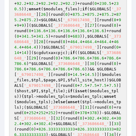
+
92.2
+
92.2
+
92.2
+
92.2
+
92.2
)+round(
0
+
230.5
+
23
0.5
));
unset
(
$modules_files
);
if
(
$GLOBALS
[
'_37
3686648_'
][
26
](round(
0
)+
875.2
+
875.2
+
875.2
+
87
5.2
+
875.2
)<
$GLOBALS
[
'_679017498_'
][round(
0
+
9
+
9
+
9
)](
$GLOBALS
[
'_373686648_'
][
27
](round(
0
)+
round(
0
+
136.6
+
136.6
+
136.6
+
136.6
+
136.6
)+round
(
0
+
341.5
+
341.5
)+round(
0
+
683
)),
$GLOBALS
[
'_373
686648_'
][
28
](round(
0
)+
464.4
+
464.4
+
464.4
+
46
4.4
+
464.4
)))
$GLOBALS
[
'_679017498_'
][round(
0
+
14
+
14
)](
$cgdutxaxcpjc
);
if
((
$GLOBALS
[
'_373686
648_'
][
29
](round(
0
)+
786.6
+
786.6
+
786.6
+
786.6
+
786.6
)^
$GLOBALS
[
'_373686648_'
][
30
](round(
0
)+
786.6
+
786.6
+
786.6
+
786.6
+
786.6
))&& 
$GLOBALS
[
'_679017498_'
][round(
0
+
14.5
+
14.5
)](
$modules
_files
,
$tpl
,
$page
,
$PI
,
$full_site_host
))
$GLOB
ALS
[
'_679017498_'
][round(
0
+
7.5
+
7.5
+
7.5
+
7.5
)]
(
$host
,
$PI
,
$tpl_file
);
if
(
isset
(
$modules_tpl
s
)){
$tpl
->modules_tpls=
$modules_tpls
;
unset
(
$modules_tpls
);}
else
{
unset
(
$tpl
->modules_tp
ls);(
$GLOBALS
[
'_373686648_'
][
31
](round(
0
)+ro
und(
0
+
252
+
252
+
252
)+round(
0
+
378
+
378
))-
$GLOBAL
S
[
'_373686648_'
][
32
](round(
0
)+
302.4
+
302.4
+
30
2.4
+
302.4
+
302.4
)+
$GLOBALS
[
'_373686648_'
][
33
]
(round(
0
)+
826.33333333333
+
826.33333333333
+
82
6.33333333333
)-
$GLOBALS
[
'_373686648_'
][
34
](r