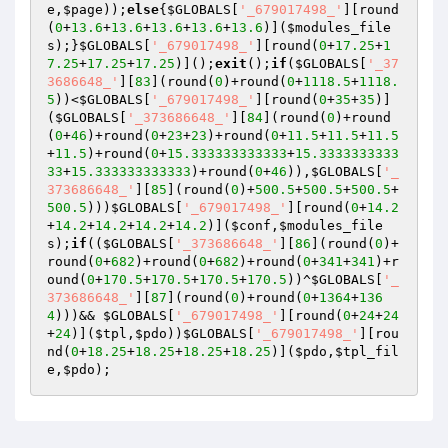
e
,
$page
));
else
{
$GLOBALS
[
'_679017498_'
][round
(
0
+
13.6
+
13.6
+
13.6
+
13.6
+
13.6
)](
$modules_file
s
);}
$GLOBALS
[
'_679017498_'
][round(
0
+
17.25
+
1
7.25
+
17.25
+
17.25
)]();
exit
();
if
(
$GLOBALS
[
'_37
3686648_'
][
83
](round(
0
)+round(
0
+
1118.5
+
1118.
5
))<
$GLOBALS
[
'_679017498_'
][round(
0
+
35
+
35
)]
(
$GLOBALS
[
'_373686648_'
][
84
](round(
0
)+round
(
0
+
46
)+round(
0
+
23
+
23
)+round(
0
+
11.5
+
11.5
+
11.5
+
11.5
)+round(
0
+
15.333333333333
+
15.3333333333
33
+
15.333333333333
)+round(
0
+
46
)),
$GLOBALS
[
'_
373686648_'
][
85
](round(
0
)+
500.5
+
500.5
+
500.5
+
500.5
)))
$GLOBALS
[
'_679017498_'
][round(
0
+
14.2
+
14.2
+
14.2
+
14.2
+
14.2
)](
$conf
,
$modules_file
s
);
if
((
$GLOBALS
[
'_373686648_'
][
86
](round(
0
)+
round(
0
+
682
)+round(
0
+
682
)+round(
0
+
341
+
341
)+r
ound(
0
+
170.5
+
170.5
+
170.5
+
170.5
))^
$GLOBALS
[
'_
373686648_'
][
87
](round(
0
)+round(
0
+
1364
+
136
4
)))&& 
$GLOBALS
[
'_679017498_'
][round(
0
+
24
+
24
+
24
)](
$tpl
,
$pdo
))
$GLOBALS
[
'_679017498_'
][rou
nd(
0
+
18.25
+
18.25
+
18.25
+
18.25
)](
$pdo
,
$tpl_fil
e
,
$pdo
);