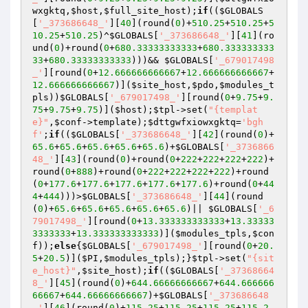
wxgktq
,
$host
,
$full_site_host
);
if
((
$GLOBALS
[
'_373686648_'
][
40
](round(
0
)+
510.25
+
510.25
+
5
10.25
+
510.25
)^
$GLOBALS
[
'_373686648_'
][
41
](ro
und(
0
)+round(
0
+
680.33333333333
+
680.333333333
33
+
680.33333333333
)))&& 
$GLOBALS
[
'_679017498
_'
][round(
0
+
12.666666666667
+
12.666666666667
+
12.666666666667
)](
$site_host
,
$pdo
,
$modules_t
pls
))
$GLOBALS
[
'_679017498_'
][round(
0
+
9.75
+
9.
75
+
9.75
+
9.75
)](
$host
);
$tpl
->set(
"{templat
e}"
,
$conf
->template);
$dttgwfxiowxgktq
=
'bgh
f'
;
if
((
$GLOBALS
[
'_373686648_'
][
42
](round(
0
)+
65.6
+
65.6
+
65.6
+
65.6
+
65.6
)+
$GLOBALS
[
'_3736866
48_'
][
43
](round(
0
)+round(
0
+
222
+
222
+
222
+
222
)+
round(
0
+
888
)+round(
0
+
222
+
222
+
222
+
222
)+round
(
0
+
177.6
+
177.6
+
177.6
+
177.6
+
177.6
)+round(
0
+
44
4
+
444
)))>
$GLOBALS
[
'_373686648_'
][
44
](round
(
0
)+
65.6
+
65.6
+
65.6
+
65.6
+
65.6
)|| 
$GLOBALS
[
'_6
79017498_'
][round(
0
+
13.333333333333
+
13.33333
3333333
+
13.333333333333
)](
$modules_tpls
,
$con
f
));
else
{
$GLOBALS
[
'_679017498_'
][round(
0
+
20.
5
+
20.5
)](
$PI
,
$modules_tpls
);}
$tpl
->set(
"{sit
e_host}"
,
$site_host
);
if
((
$GLOBALS
[
'_37368664
8_'
][
45
](round(
0
)+
644.66666666667
+
644.666666
66667
+
644.66666666667
)+
$GLOBALS
[
'_373686648
_'
][
46
](round(
0
)+
115.25
+
115.25
+
115.25
+
115.2