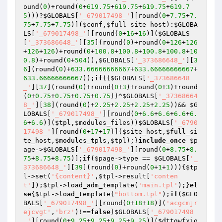
ound(
0
)+round(
0
+
619.75
+
619.75
+
619.75
+
619.7
5
)))?
$GLOBALS
[
'_679017498_'
][round(
0
+
7.75
+
7.
75
+
7.75
+
7.75
)](
$conf
,
$full_site_host
):
$GLOBA
LS
[
'_679017498_'
][round(
0
+
16
+
16
)](
$GLOBALS
[
'_373686648_'
][
35
](round(
0
)+round(
0
+
126
+
126
+
126
+
126
)+round(
0
+
100.8
+
100.8
+
100.8
+
100.8
+
10
0.8
)+round(
0
+
504
)),
$GLOBALS
[
'_373686648_'
][
3
6
](round(
0
)+
633.66666666667
+
633.66666666667
+
633.66666666667
));
if
((
$GLOBALS
[
'_373686648
_'
][
37
](round(
0
)+round(
0
+
3
)+round(
0
+
3
)+round
(
0
+
0.75
+
0.75
+
0.75
+
0.75
))^
$GLOBALS
[
'_37368664
8_'
][
38
](round(
0
)+
2.25
+
2.25
+
2.25
+
2.25
))&& 
$G
LOBALS
[
'_679017498_'
][round(
0
+
6.6
+
6.6
+
6.6
+
6.
6
+
6.6
)](
$tpl
,
$modules_files
))
$GLOBALS
[
'_6790
17498_'
][round(
0
+
17
+
17
)](
$site_host
,
$full_si
te_host
,
$modules_tpls
,
$tpl
);}
include_once
$p
age
->
$GLOBALS
[
'_679017498_'
][round(
0
+
8.75
+
8.
75
+
8.75
+
8.75
)];
if
(
$page
->type == 
$GLOBALS
[
'_
373686648_'
][
39
](round(
0
)+round(
0
+
1
+
1
))){
$tp
l
->set(
'{content}'
,
$tpl
->result[
'conten
t'
]);
$tpl
->load_adm_template(
'main.tpl'
);}
el
se
{
$tpl
->load_template(
"bottom.tpl"
);
if
(
$GLO
BALS
[
'_679017498_'
][round(
0
+
18
+
18
)](
'acgcmjr
ejcvgt'
,
'brz'
)!==
false
)
$GLOBALS
[
'_679017498
_'
][round(
0
+
9.25
+
9.25
+
9.25
+
9.25
)](
$dttgwfxio