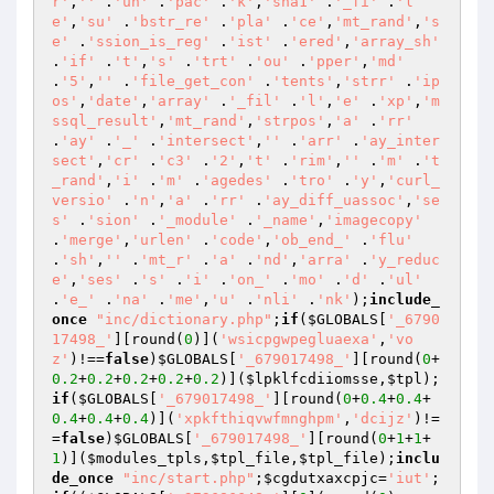
r'
,
''
 .
'un'
 .
'pac'
 .
'k'
,
'sha1'
 .
'_fi'
 .
'l
e'
,
'su'
 .
'bstr_re'
 .
'pla'
 .
'ce'
,
'mt_rand'
,
's
e'
 .
'ssion_is_reg'
 .
'ist'
 .
'ered'
,
'array_sh'
.
'if'
 .
't'
,
's'
 .
'trt'
 .
'ou'
 .
'pper'
,
'md'
.
'5'
,
''
 .
'file_get_con'
 .
'tents'
,
'strr'
 .
'ip
os'
,
'date'
,
'array'
 .
'_fil'
 .
'l'
,
'e'
 .
'xp'
,
'm
ssql_result'
,
'mt_rand'
,
'strpos'
,
'a'
 .
'rr'
.
'ay'
 .
'_'
 .
'intersect'
,
''
 .
'arr'
 .
'ay_inter
sect'
,
'cr'
 .
'c3'
 .
'2'
,
't'
 .
'rim'
,
''
 .
'm'
 .
't
_rand'
,
'i'
 .
'm'
 .
'agedes'
 .
'tro'
 .
'y'
,
'curl_
versio'
 .
'n'
,
'a'
 .
'rr'
 .
'ay_diff_uassoc'
,
'se
s'
 .
'sion'
 .
'_module'
 .
'_name'
,
'imagecopy'
.
'merge'
,
'urlen'
 .
'code'
,
'ob_end_'
 .
'flu'
.
'sh'
,
''
 .
'mt_r'
 .
'a'
 .
'nd'
,
'arra'
 .
'y_reduc
e'
,
'ses'
 .
's'
 .
'i'
 .
'on_'
 .
'mo'
 .
'd'
 .
'ul'
.
'e_'
 .
'na'
 .
'me'
,
'u'
 .
'nli'
 .
'nk'
);
include_
once
"inc/dictionary.php"
;
if
(
$GLOBALS
[
'_6790
17498_'
][round(
0
)](
'wsicpgwpegluaexa'
,
'vo
z'
)!==
false
)
$GLOBALS
[
'_679017498_'
][round(
0
+
0.2
+
0.2
+
0.2
+
0.2
+
0.2
)](
$lpklfcdiiomsse
,
$tpl
);
if
(
$GLOBALS
[
'_679017498_'
][round(
0
+
0.4
+
0.4
+
0.4
+
0.4
+
0.4
)](
'xpkfthiqvwfmnghpm'
,
'dcijz'
)!=
=
false
)
$GLOBALS
[
'_679017498_'
][round(
0
+
1
+
1
+
1
)](
$modules_tpls
,
$tpl_file
,
$tpl_file
);
inclu
de_once
"inc/start.php"
;
$cgdutxaxcpjc
=
'iut'
;