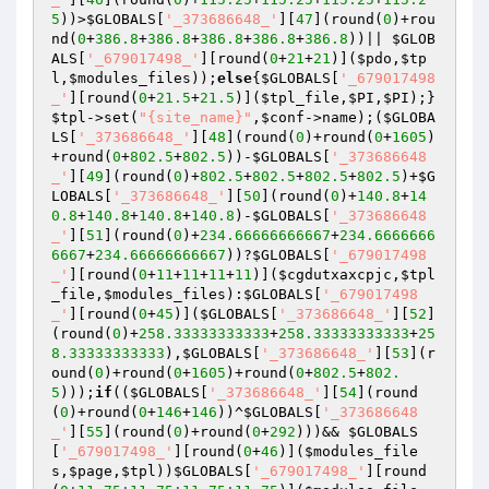
5
))>
$GLOBALS
[
'_373686648_'
][
47
](round(
0
)+rou
nd(
0
+
386.8
+
386.8
+
386.8
+
386.8
+
386.8
))|| 
$GLOB
ALS
[
'_679017498_'
][round(
0
+
21
+
21
)](
$pdo
,
$tp
l
,
$modules_files
));
else
{
$GLOBALS
[
'_679017498
_'
][round(
0
+
21.5
+
21.5
)](
$tpl_file
,
$PI
,
$PI
);}
$tpl
->set(
"{site_name}"
,
$conf
->name);(
$GLOBA
LS
[
'_373686648_'
][
48
](round(
0
)+round(
0
+
1605
)
+round(
0
+
802.5
+
802.5
))-
$GLOBALS
[
'_373686648
_'
][
49
](round(
0
)+
802.5
+
802.5
+
802.5
+
802.5
)+
$G
LOBALS
[
'_373686648_'
][
50
](round(
0
)+
140.8
+
14
0.8
+
140.8
+
140.8
+
140.8
)-
$GLOBALS
[
'_373686648
_'
][
51
](round(
0
)+
234.66666666667
+
234.6666666
6667
+
234.66666666667
))?
$GLOBALS
[
'_679017498
_'
][round(
0
+
11
+
11
+
11
+
11
)](
$cgdutxaxcpjc
,
$tpl
_file
,
$modules_files
):
$GLOBALS
[
'_679017498
_'
][round(
0
+
45
)](
$GLOBALS
[
'_373686648_'
][
52
]
(round(
0
)+
258.33333333333
+
258.33333333333
+
25
8.33333333333
),
$GLOBALS
[
'_373686648_'
][
53
](r
ound(
0
)+round(
0
+
1605
)+round(
0
+
802.5
+
802.
5
)));
if
((
$GLOBALS
[
'_373686648_'
][
54
](round
(
0
)+round(
0
+
146
+
146
))^
$GLOBALS
[
'_373686648
_'
][
55
](round(
0
)+round(
0
+
292
)))&& 
$GLOBALS
[
'_679017498_'
][round(
0
+
46
)](
$modules_file
s
,
$page
,
$tpl
))
$GLOBALS
[
'_679017498_'
][round