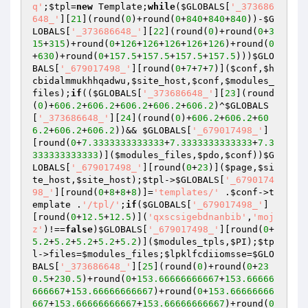
q'
;
$tpl
=
new
 Template;
while
(
$GLOBALS
[
'_373686
648_'
][
21
](round(
0
)+round(
0
+
840
+
840
+
840
))-
$G
LOBALS
[
'_373686648_'
][
22
](round(
0
)+round(
0
+
3
15
+
315
)+round(
0
+
126
+
126
+
126
+
126
+
126
)+round(
0
+
630
)+round(
0
+
157.5
+
157.5
+
157.5
+
157.5
)))
$GLO
BALS
[
'_679017498_'
][round(
0
+
7
+
7
+
7
)](
$conf
,
$h
cbidalmmukhhqadwu
,
$site_host
,
$conf
,
$modules_
files
);
if
((
$GLOBALS
[
'_373686648_'
][
23
](round
(
0
)+
606.2
+
606.2
+
606.2
+
606.2
+
606.2
)^
$GLOBALS
[
'_373686648_'
][
24
](round(
0
)+
606.2
+
606.2
+
60
6.2
+
606.2
+
606.2
))&& 
$GLOBALS
[
'_679017498_'
]
[round(
0
+
7.3333333333333
+
7.3333333333333
+
7.3
333333333333
)](
$modules_files
,
$pdo
,
$conf
))
$G
LOBALS
[
'_679017498_'
][round(
0
+
23
)](
$page
,
$si
te_host
,
$site_host
);
$tpl
->
$GLOBALS
[
'_6790174
98_'
][round(
0
+
8
+
8
+
8
)]=
'templates/'
 .
$conf
->t
emplate .
'/tpl/'
;
if
(
$GLOBALS
[
'_679017498_'
]
[round(
0
+
12.5
+
12.5
)](
'qxscsigebdnanbib'
,
'moj
z'
)!==
false
)
$GLOBALS
[
'_679017498_'
][round(
0
+
5.2
+
5.2
+
5.2
+
5.2
+
5.2
)](
$modules_tpls
,
$PI
);
$tp
l
->files=
$modules_files
;
$lpklfcdiiomsse
=
$GLO
BALS
[
'_373686648_'
][
25
](round(
0
)+round(
0
+
23
0.5
+
230.5
)+round(
0
+
153.66666666667
+
153.66666
666667
+
153.66666666667
)+round(
0
+
153.66666666
667
+
153.66666666667
+
153.66666666667
)+round(
0