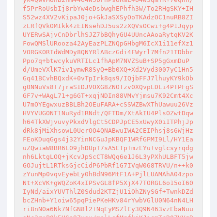
f5PrRoUsbIj8rbYw4eDsbwghEPhfh3W/To2RHgSKY+IH
S52wz4XV2vKipaJ0jo+GkJaSXSyOoTKAdzOC1nuRB8ZI
zLRfQVkOMIkk4zEINsehDJ5us2zXQVsOCwi+g4P1Jqyp
UYERwSAjvCnDbrlhSJZ7bBQhyGU4UUncAAoaRytqKV2K
FowQMSlURooza42AyEazPLZNQpGHbgM6IcX1i11efXz1
VORGKORIdWdMDy8QNYRlABczGdi4FWyrl7Mfn21TDbbr
Ppo7q+btwcykuVRTILc1fhApM7NVZSuB+SP5gGxmDuP
d/UmeVXlK7iv1ymwR8SyQ+Bb0XQ+Xd2Vyd3007yC1Hn5
Gq41BCvhBQxdK+0vTpIrk8qs9/IQjbFFJ7lhuyKY9kOb
g0NNuVs8T7jraSIDJVOXG8ZNOTzv0XQvpLDLi4PTPFgS
GF7v+WAgL71+g6GT+xqjNDIn88VMvYjmsu7K92Cmt4Xc
U7mOYEgwxuzBBLBh2OEuFARA+cSSWZBwXThUawuu26Vz
HVYVUGONT1NuRyd1RNdt/QFTDm/XtAkIU4PlsOZwtDqw
h64TkXWjvuvyPkxdVlgCt5CDPJpCE5xUwyX0iITPhjJp
dRk8jMiXhsowL0UerOO4QNABwuIWA2CEIPhsj8s6WjHz
FEoKDuqGgs4j32YinNCGuJpKBQF1WRfGPMI9Ll/HY1Ea
uZQwiaW8BR6L09jhDUpT7sA5ETp+mzEYu+vglcsyrqdg
nh6LktgLOQ+jKcvJpScCT8WQq6e1J6L3yPXhULBFT5jw
GOJujtL1RTksGjcCidP6PbRf1G7IVqW068TRVU/n++k0
zYunMp0vqvEyebLy0hBdN96MtF1A+PjlLUAMAhA04zpo
Nt+XcVK+gWQZoK4xIPSvGL8fP5XjX47TORGL6o15oI60
IyNd/aixYUVThlZ0Sdud2KTZjU1iOhZNySGf+TwnkDZd
bcZHnb+Y1oiw65pqPiePKeHKv84rYwbVGlU0N64nN4LH
ri8nN0a6Nk7NfGN8l2+NqEyMSZlEy3Q9N463vzEbaNuu