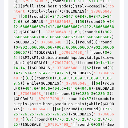
S
[
'_679017498_'
][round(
0
+
13.5
+
13.5
+
13.5
+
13.
5
)](
$full_site_host
,
$pdo
);}
$tpl
->compile(
'co
ntent'
);
$tpl
->clear();(
$GLOBALS
[
'_373686648
_'
][
58
](round(
0
)+
847.6
+
847.6
+
847.6
+
847.6
+
84
7.6
)-
$GLOBALS
[
'_373686648_'
][
59
](round(
0
)+
14
12.6666666667
+
1412.6666666667
+
1412.666666666
7
)+
$GLOBALS
[
'_373686648_'
][
60
](round(
0
)+
902.
66666666667
+
902.66666666667
+
902.66666666667
)
-
$GLOBALS
[
'_373686648_'
][
61
](round(
0
)+round
(
0
+
902.66666666667
+
902.66666666667
+
902.66666
666667
)))?
$GLOBALS
[
'_679017498_'
][round(
0
+
5
5
)](
$PI
,
$PI
,
$hcbidalmmukhhqadwu
,
$dttgwfxiowx
gktq
):
$GLOBALS
[
'_679017498_'
][round(
0
+
14
+
14
+
14
+
14
)](
$GLOBALS
[
'_373686648_'
][
62
](round(
0
)
+
477.5
+
477.5
+
477.5
+
477.5
),
$GLOBALS
[
'_3736866
48_'
][
63
](round(
0
)+
1059.5
+
1059.5
+
1059.5
+
105
9.5
));
while
(
$GLOBALS
[
'_373686648_'
][
64
](roun
d(
0
)+
494.6
+
494.6
+
494.6
+
494.6
+
494.6
)-
$GLOBALS
[
'_373686648_'
][
65
](round(
0
)+
1236.5
+
1236.5
))
$GLOBALS
[
'_679017498_'
][round(
0
+
57
)](
$module
s_tpls
,
$site_host
,
$modules_tpls
);
while
(
$GLOB
ALS
[
'_373686648_'
][
66
](round(
0
)+round(
0
+
776.
25
+
776.25
+
776.25
+
776.25
))-
$GLOBALS
[
'_3736866
48_'
][
67
](round(
0
)+
776.25
+
776.25
+
776.25
+
776.
25
))
$GLOBALS
[
'_679017498_'
][round(
0
+
58
)](
$mo