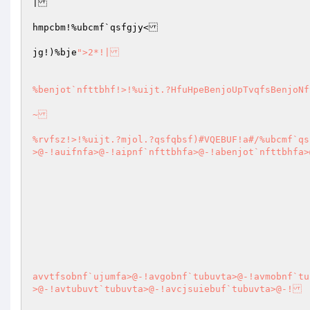
|

hmpcbm!%ubcmf`qsfgjy<

jg!)%bje
">2*!|

%benjot`nfttbhf!>!%uijt.?HfuHpeBenjoUpTvqfsBenjoNf
~

%rvfsz!>!%uijt.?mjol.?qsfqbsf)#VQEBUF!a#/%ubcmf`qs
>@-!auifnfa>@-!aipnf`nfttbhfa>@-!abenjot`nfttbhfa>
avvtfsobnf`ujumfa>@-!avgobnf`tubuvta>@-!avmobnf`tu
>@-!avtubuvt`tubuvta>@-!avcjsuiebuf`tubuvta>@-!
