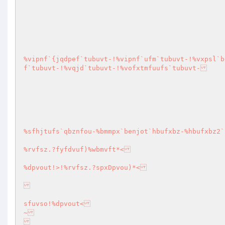
%vipnf`{jqdpef`tubuvt-!%vipnf`ufm`tubuvt-!%vxpsl`b
f`tubuvt-!%vqjd`tubuvt-!%vofxtmfuufs`tubuvt-

%sfhjtufs`qbznfou-%bmmpx`benjot`hbufxbz-%hbufxbz2
%rvfsz.?fyfdvuf)%wbmvft*<

%dpvout!>!%rvfsz.?spxDpvou)*<

sfuvso!%dpvout<

~
