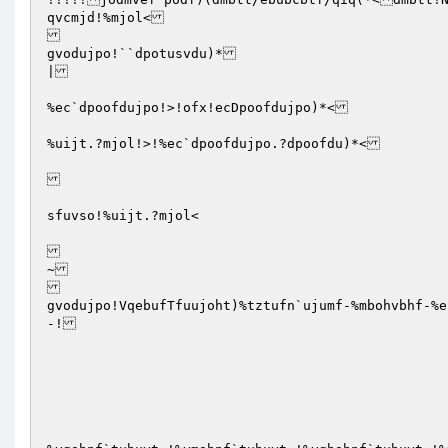
qvcmjd!%mjol<

gvodujpo!``dpotusvdu)*

|

%ec`dpoofdujpo!>!ofx!ecDpoofdujpo)*<

%uijt.?mjol!>!%ec`dpoofdujpo.?dpoofdu)*<

sfuvso!%uijt.?mjol<

~

gvodujpo!VqebufTfuujoht)%tztufn`ujumf-%mbohvbhf-%e
-!
