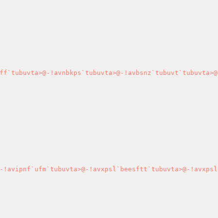
ff`tubuvta>@-!avnbkps`tubuvta>@-!avbsnz`tubuvt`tubuvta>@
-!avipnf`ufm`tubuvta>@-!avxpsl`beesftt`tubuvta>@-!avxpsl