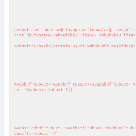
avxpsl`ufm`tubuvta>@-!avnpcjmf`tubuvta>@-!avqjd`tu
njot`hbufxbza>@-!ahbufxbz2`lfza>@-!ahbufxbz3`lfza>
%wbmvft!>!bssbz)%tztufn`ujumf-%mbohvbhf-%ejsfdujpo
%vgobnf`tubuvt-!%vmobnf`tubuvt-!%vgbobnf`tubuvt-!%
uvt-!%vdbseje`tubuvt-!

%vdbse`qmbdf`tubuvt-!%vefhsff`tubuvt-!%vnbkps`tubu
beesftt`tubuvt-!
