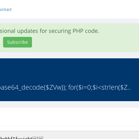
ontact
asional updates for securing PHP code.
Subscribe
ase64_decode($ZVw)); for($i=0;$i<strlen($Z..
bobhfTfuujoht|
