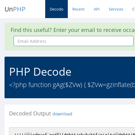
Un
PHP
Decode
Recent
API
Services
C
Find this useful? Enter your email to receive occ
Email
Address
PHP Decode
<?php function gAg($ZVw) { $ZVw=gzinflate(b
Decoded Output
download
!!!!!jodmvef`podf)(dmbtt/ebubcbtf/qiq(*<dmbtt!N