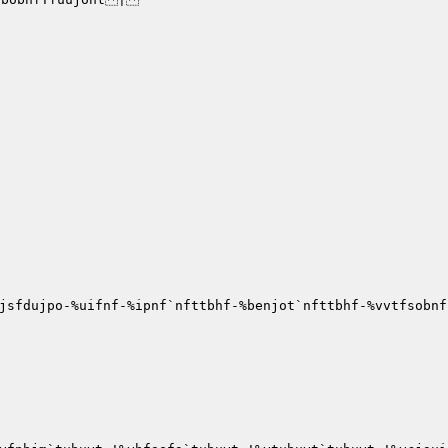
jsfdujpo-%uifnf-%ipnf`nfttbhf-%benjot`nfttbhf-%vvtfsobnf