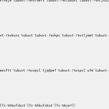
vfnbjm`tubuvt-!%vhfoefs`tubuvt-!%vtubuvt`tubuvt-!%vcjsui
vt-!%vbsnz`tubuvt`tubuvt-!%vkpc`tubuvt-!%vtljmmt`tubuvt-
eesftt`tubuvt-!%vxpsl`{jqdpef`tubuvt-!%vxpsl`ufm`tubuvt-
lfz-%hbufxbz3`lfz-%hbufxbz4`lfz-%bje*
