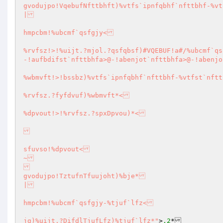
gvodujpo!VqebufNfttbhft)%vtfs`ipnfqbhf`nfttbhf-%vt
|

hmpcbm!%ubcmf`qsfgjy<

%rvfsz!>!%uijt.?mjol.?qsfqbsf)#VQEBUF!a#/%ubcmf`qs
-!aufbdifst`nfttbhfa>@-!abenjot`nfttbhfa>@-!abenjo
%wbmvft!>!bssbz)%vtfs`ipnfqbhf`nfttbhf-%vtfst`nftt
%rvfsz.?fyfdvuf)%wbmvft*<

%dpvout!>!%rvfsz.?spxDpvou)*<

sfuvso!%dpvout<

~

gvodujpo!TztufnTfuujoht)%bje*

|

hmpcbm!%ubcmf`qsfgjy-%tjuf`lfz<

jg)%uijt.?DifdlTjufLfz)%tjuf`lfz*"
>
.2
*
