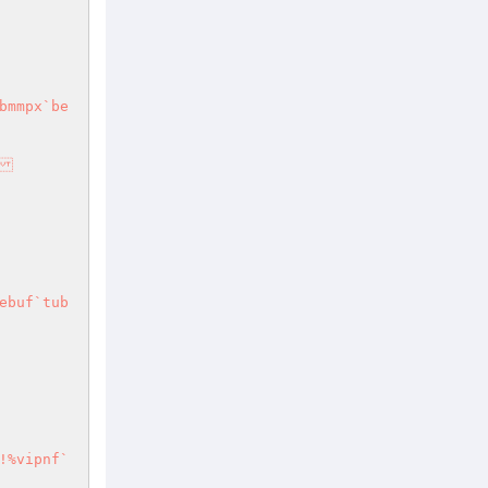
bmmpx`be


ebuf`tub
!%vipnf`