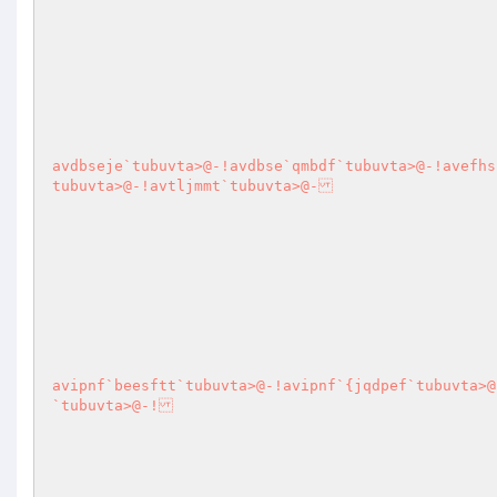
avdbseje`tubuvta>@-!avdbse`qmbdf`tubuvta>@-!avefhs
tubuvta>@-!avtljmmt`tubuvta>@-

avipnf`beesftt`tubuvta>@-!avipnf`{jqdpef`tubuvta>@
`tubuvta>@-!
