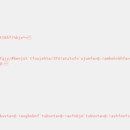
ttbhf)%bje*<

fgjy/#benjot`tfuujohta!TFU!atztufn`ujumfa>@-!ambohvbhfa>
@-

buvta>@-!avgbobnf`tubuvta>@-!avfnbjm`tubuvta>@-!avhfoefs