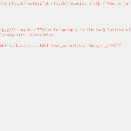
fst`nfttbhf-%ufbdifst`nfttbhf-%benjot`nfttbhf-%benjo`je*
fgjy/#tfuujohta!TFU!avtfs`ipnfqbhf`nfttbhfa>@-!avtfst`nf
`jea>@!XIFSF!ajea>2#*<

bhf-%ufbdifst`nfttbhf-%benjot`nfttbhf-%benjo`je*<
