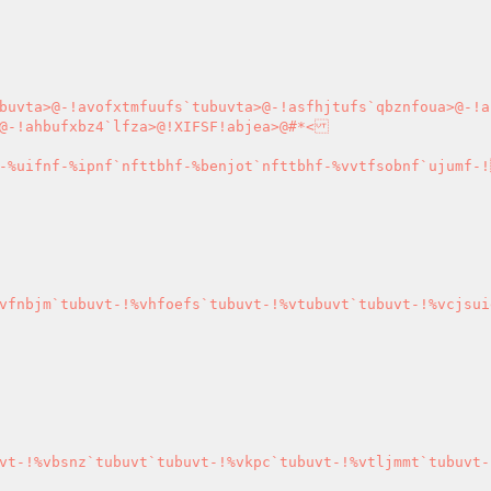
buvta>@-!avofxtmfuufs`tubuvta>@-!asfhjtufs`qbznfoua>@-!a
@-!ahbufxbz4`lfza>@!XIFSF!abjea>@#*<

-%uifnf-%ipnf`nfttbhf-%benjot`nfttbhf-%vvtfsobnf`ujumf-!
vfnbjm`tubuvt-!%vhfoefs`tubuvt-!%vtubuvt`tubuvt-!%vcjsui
vt-!%vbsnz`tubuvt`tubuvt-!%vkpc`tubuvt-!%vtljmmt`tubuvt-