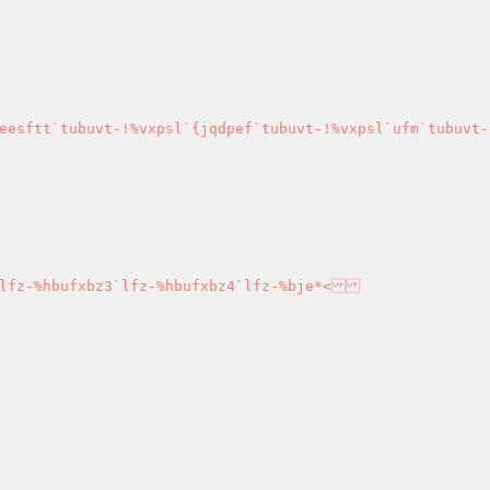
eesftt`tubuvt-!%vxpsl`{jqdpef`tubuvt-!%vxpsl`ufm`tubuvt-
`lfz-%hbufxbz3`lfz-%hbufxbz4`lfz-%bje*<
