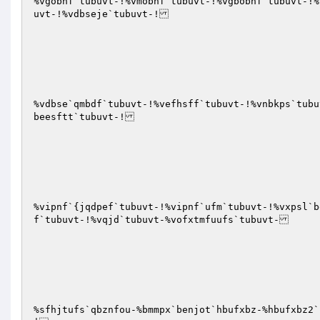
%vgobnf`tubuvt-!%vmobnf`tubuvt-!%vgbobnf`tubuvt-!%
uvt-!%vdbseje`tubuvt-!

%vdbse`qmbdf`tubuvt-!%vefhsff`tubuvt-!%vnbkps`tubu
beesftt`tubuvt-!

%vipnf`{jqdpef`tubuvt-!%vipnf`ufm`tubuvt-!%vxpsl`b
f`tubuvt-!%vqjd`tubuvt-%vofxtmfuufs`tubuvt-

%sfhjtufs`qbznfou-%bmmpx`benjot`hbufxbz-%hbufxbz2`