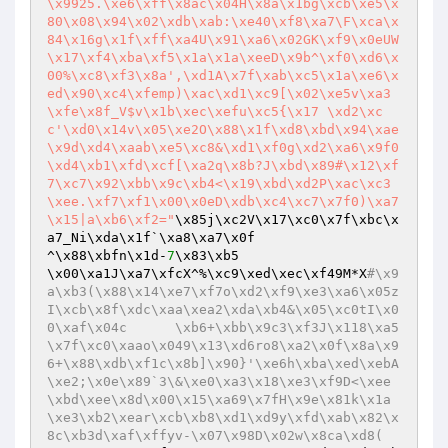
\x9925.\xe6\xff\x8ac\x04H\x8a\x1bg\xcb\xe5\x
80\x08\x94\x02\xdb\xab:\xe40\xf8\xa7\F\xca\x
84\x16g\x1f\xff\xa4U\x91\xa6\x02GK\xf9\x0eUW
\x17\xf4\xba\xf5\x1a\x1a\xeeD\x9b^\xf0\xd6\x
00%\xc8\xf3\x8a',\xd1A\x7f\xab\xc5\x1a\xe6\x
ed\x90\xc4\xfemp)\xac\xd1\xc9[\x02\xe5v\xa3
\xfe\x8f_V$v\x1b\xec\xefu\xc5{\x17 \xd2\xc
c'\xd0\x14v\x05\xe2O\x88\x1f\xd8\xbd\x94\xae
\x9d\xd4\xaab\xe5\xc8&\xd1\xf0g\xd2\xa6\x9f0
\xd4\xb1\xfd\xcf[\xa2q\x8b?J\xbd\x89#\x12\xf
7\xc7\x92\xbb\x9c\xb4<\x19\xbd\xd2P\xac\xc3
\xee.\xf7\xf1\x00\x0eD\xdb\xc4\xc7\x7f0)\xa7
\x15|a\xb6\xf2="
\x85j\xc2V\x17\xc0\x7f\xbc\x
a7_Ni\xda\x1f`\xa8\xa7\x0f

^\x88\xbfn\x1d-
7
\x83\xb5

\x00\xa1J\xa7\xfcX^%\xc9\xed\xec\xf49M*X
#\x9
a\xb3(\x88\x14\xe7\xf7o\xd2\xf9\xe3\xa6\x05z
I\xcb\x8f\xdc\xaa\xea2\xda\xb4&\x05\xc0tI\x0
0\xaf\x04c	\xb6+\xbb\x9c3\xf3J\x118\xa5
\x7f\xc0\xaao\x049\x13\xd6ro8\xa2\x0f\x8a\x9
6+\x88\xdb\xf1c\x8b]\x90}'\xe6h\xba\xed\xebA
\xe2;\x0e\x89`3\&\xe0\xa3\x18\xe3\xf9D<\xee
\xbd\xee\x8d\x00\x15\xa69\x7fH\x9e\x81k\x1a
\xe3\xb2\xear\xcb\xb8\xd1\xd9y\xfd\xab\x82\x
8c\xb3d\xaf\xffyv-\x07\x98D\x02w\x8ca\xd8(