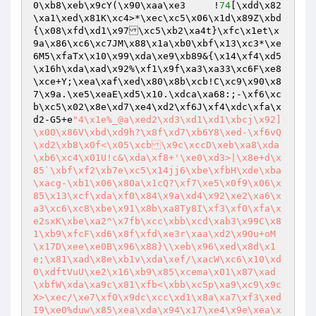
0\xb8\xeb\x9cY(\x90\xaa\xe3	!
74
[\xdd\x82
\xa1\xed\x81K\xc4>*\xec\xc5\x06\x1d\x89Z\xbd
{\x08\xfd\xd1\x97\xc5\xb2\xa4t}\xfc\x1et\x
9a\x86\xc6\xc7JM\x88\x1a\xb0\xbf\x13\xc3*\xe
6M5\xfaTx\x10\x99\xda\xe9\xb89&{\x14\xf4\xd5
\x16h\xda\xad\x92%\xf1\x9f\xa3\xa33\xc6F\xe8
\xce+Y;\xea\xaf\xed\x80\x8b\xcb!C\xc9\x90\x8
7\x9a.\xe5\xeaE\xd5\x10.\xdca\xa68:;-\xf6\xc
b\xc5\x02\x8e\xd7\xe4\xd2\xf6J\xf4\xdc\xfa\x
d2-G5+e
"4\x1e%_@a\xed2\xd3\xd1\xd1\xbcj\x92]
\x00\x86V\xbd\xd9h?\x8f\xd7\xb6Y8\xed-\xf6vQ
\xd2\xb8\x0f<\x05\xcb\x9c\xccD\xeb\xa8\xda
\xb6\xc4\x01U!c&\xda\xf8+'\xe0\xd3>|\x8e+d\x
85`\xbf\xf2\xb7e\xc5\x14jj6\xbe\xfbH\xde\xba
\xacg-\xb1\x06\x80a\x1cQ?\xf7\xe5\x0f9\x06\x
85\x13\xcf\xda\xf0\x84\x9a\xd4\x92\xe2\xa6\x
a3\xc6\xc8\xbe\x91\x8b\xa8Ty8I\xf3\xf0\xfa\x
e2sxK\xbe\xa2^\x7fb\xcc\xbb\xcd\xab3\x99C\x8
1\xb9\xfcF\xd6\x8f\xfd\xe3r\xaa\xd2\x90u+oM
\x17D\xee\xe0B\x96\x88}\\xeb\x96\xed\x8d\x1
e;\x81\xad\x8e\xb1v\xda\xef/\xacW\xc6\x10\xd
0\xdftVuU\xe2\x16\xb9\x85\xcema\x01\x87\xad
\xbfW\xda\xa9c\x81\xfb<\xbb\xc5p\xa9\xc9\x9c
X>\xec/\xe7\xf0\x9dc\xcc\xd1\x8a\xa7\xf3\xed
I9\xe0%duw\x85\xea\xda\x94\x17\xe4\x9e\xea\x