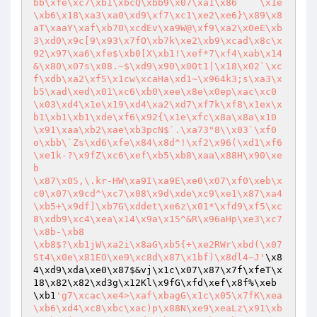
bb\xfe\xc7\xb1\xbcQ\xbb9\x07\xa1\x86	\x1e
\xb6\x18\xa3\xa0\xd9\xf7\xc1\xe2\xe6}\x89\x8
aT\xaaY\xaf\xb70\xcdEv\xa9W@\xf9\xa2\x0eE\xb
3\xd0\x9c[9\x93\x7fO\xb7k\xe2\xb9\xcad\x8c\x
92\x97\xa6\xfe$\xb0[X\xb1!\xef*7\xf4\xab\x14
&\x80\x07s\x08.~$\xd9\x90\x00t1|\x18\x02`\xc
f\xdb\xa2\xf5\x1cw\xcaHa\xd1~\x964k3;s\xa3\x
b5\xad\xed\x01\xc6\xb0\xee\x8e\x0ep\xac\xc0
\x03\xd4\x1e\x19\xd4\xa2\xd7\xf7k\xf8\x1ex\x
b1\xb1\xb1\xde\xf6\x92{\x1e\xfc\x8a\x8a\x10
\x91\xaa\xb2\xae\xb3pcN$`.\xa73"8\\x03`\xf0
o\xbb\`Zs\xd6\xfe\x84\x8d^!\xf2\x96(\xd1\xf6
\xe1k-?\x9fZ\xc6\xef\xb5\xb8\xaa\x88H\x90\xe
b

\x87\x05,\.kr-HW\xa9I\xa9E\xe0\x07\xf0\xeb\x
c0\x07\x9cd^\xc7\x08\x9d\xde\xc9\xe1\x87\xa4
\xb5+\x9df]\xb7G\xddet\xe6z\x01*\xfd9\xf5\xc
8\xdb9\xc4\xea\x14\x9a\x15^&R\x96aHp\xe3\xc7
\x8b-\xb8

\xb8$?\xb1jW\xa2i\x8aG\xb5{+\xe2RWr\xbd(\x07
St4\x0e\x81EO\xe9\xc8d\x87\x1bf)\x8dl4~J'
\x8
4\xd9\xda\xe0\x87$&vj\x1c\x07\x87\x7f\xfeT\x
18\x82\x82\xd3g\x12Kl\x9fG\xfd\xef\x8f%\xeb
\xb1
'g7\xcac\xe4>\xaf\xbagG\x1c\x05\x7fK\xea
\xb6\xd4\xc8\xbc\xac)p\x88N\xe9\xeaLz\x91\xb