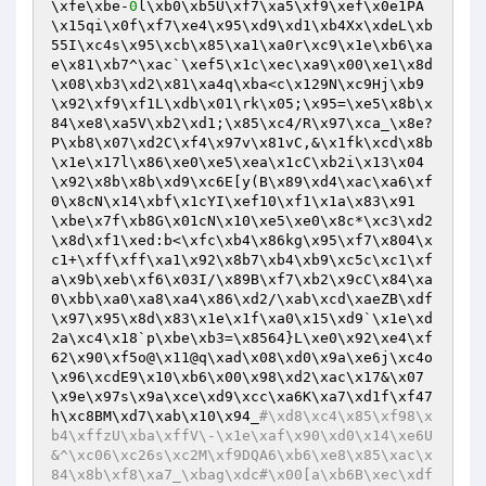
\xfe\xbe-
0
l\xb0\xb5U\xf7\xa5\xf9\xef\x0e1PA
\x15qi\x0f\xf7\xe4\x95\xd9\xd1\xb4Xx\xdeL\xb
55I\xc4s\x95\xcb\x85\xa1\xa0r\xc9\x1e\xb6\xa
e\x81\xb7^\xac`\xef5\x1c\xec\xa9\x00\xe1\x8d
\x08\xb3\xd2\x81\xa4q\xba<c\x129N\xc9Hj\xb9
\x92\xf9\xf1L\xdb\x01\rk\x05;\x95=\xe5\x8b\x
84\xe8\xa5V\xb2\xd1;\x85\xc4/R\x97\xca_\x8e?
P\xb8\x07\xd2C\xf4\x97v\x81vC,&\x1fk\xcd\x8b
\x1e\x17l\x86\xe0\xe5\xea\x1cC\xb2i\x13\x04
\x92\x8b\x8b\xd9\xc6E[y(B\x89\xd4\xac\xa6\xf
0\x8cN\x14\xbf\x1cYI\xef10\xf1\x1a\x83\x91 
\xbe\x7f\xb8G\x01cN\x10\xe5\xe0\x8c*\xc3\xd2
\x8d\xf1\xed:b<\xfc\xb4\x86kg\x95\xf7\x804\x
c1+\xff\xff\xa1\x92\x8b7\xb4\xb9\xc5c\xc1\xf
a\x9b\xeb\xf6\x03I/\x89B\xf7\xb2\x9cC\x84\xa
0\xbb\xa0\xa8\xa4\x86\xd2/\xab\xcd\xaeZB\xdf
\x97\x95\x8d\x83\x1e\x1f\xa0\x15\xd9`\x1e\xd
2a\xc4\x18`p\xbe\xb3=\x8564}L\xe0\x92\xe4\xf
62\x90\xf5o@\x11@q\xad\x08\xd0\x9a\xe6j\xc4o
\x96\xcdE9\x10\xb6\x00\x98\xd2\xac\x17&\x07
\x9e\x97s\x9a\xce\xd9\xcc\xa6K\xa7\xd1f\xf47
h\xc8BM\xd7\xab\x10\x94_
#\xd8\xc4\x85\xf98\x
b4\xffzU\xba\xffV\-\x1e\xaf\x90\xd0\x14\xe6U
&^\xc06\xc26s\xc2M\xf9DQA6\xb6\xe8\x85\xac\x
84\x8b\xf8\xa7_\xbag\xdc#\x00[a\xb6B\xec\xdf