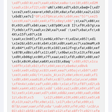
\xdf\xdd!A\xe7\xa4\x82w\xa8u~\xc18\x85\xd2M
\xad\x1b\xf22\xd8"
uN(\x96\xd7\xb3\xbe@+[\xd7
\xceZ\xe5\xea<e\x9d\x19\x8a\xfa\xbb\xa2\x13J
\xbdE\xe7c]
"OF\x1fQ4ca\x9c\xb9\xec^5)^\xe25
\xccH\xa7\xab\xe4\xf5\x8ey\x86"
;s\xa7\x86\xc
0\x93\xdf\xb6\xae;\x87p0K\xc8 I}\xf9\xb7g\xa
7\x9ds\xf7\xad\xc2W\xa7\xad`:\xe7\xba\xfc\x8
4X\x15f\x07\x18

\xa4\xc3n0{\xf1\xe9&\x97or~t\xd2a\x05)\xd1 
\x1e2&\xb5\xc6\xb4\x16\xd0\xa4\xc7\xa3maM\x9
4\x84*\xd7\xf18\xc9\x10I\xe1Jf>g\xfa\x8b\xef
\x87B\xd8s\xbf\x11\x0f;\x9bw\xc5\x13\xf6\xa4
\xd9\xb06g\xc0H\x7f\xaa\xe1\xfd\xd6V\x08\xe7
\xcb\x8cH\xba\xa6X\xccCG\x8aq
"\x88\x92\x1cu
\x0fh\x1d\xb1\xfc\x94\xecz\xbe6u\xd0vk

\xeb\xe0\xd2g\xc83\xe4\xea7\x95ojv\xb9?\x87
\xe3\xeb\xd4/(+\xa3s_A\xc2\x0e\x9cn\xa8\xf1
\xd8\x84\xaa0i8\xfeh\xc8\x84\x1a\xce\x86H
\xf4n4x\xde\xaf\xd4\x8b~\x1a\xf3\xf8T\xd2\xb
0mh\xa44\x81\xdc\xdd`\xbb\xa1\xd8\x04\x9f\xd
5i\xe5\x14\xae\xd7\x84\xdd&\xee\x98\xad\x9bK
1z\xbc0\xc5	\x12\x86H\x19\x06\x81\xe5\x8
d\x13\xa2\xfb\x9e\x11.\x17\xbc\xfa\x99\x1
0&\xae\xae\xfd\xda'\xab\x93\xf4\x92-\x1b\x
01\xb1\xb5k\x82\xc1qV\x12\xfa\x8fr}\x92j\xfe