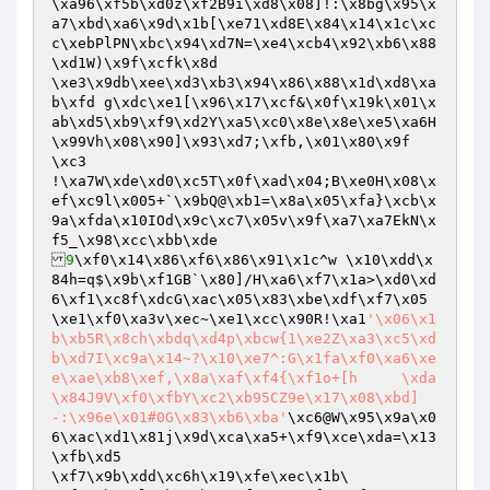
\xa96\xf5b\xd0z\xf2B9i\xd8\x08]!:\x8bg\x95\x
a7\xbd\xa6\x9d\x1b[\xe71\xd8E\x84\x14\x1c\xc
c\xebPlPN\xbc\x94\xd7N=\xe4\xcb4\x92\xb6\x88
\xd1W)\x9f\xcfk\x8d

\xe3\x9db\xee\xd3\xb3\x94\x86\x88\x1d\xd8\xa
b\xfd g\xdc\xe1[\x96\x17\xcf&\x0f\x19k\x01\x
ab\xd5\xb9\xf9\xd2Y\xa5\xc0\x8e\x8e\xe5\xa6H
\x99Vh\x08\x90]\x93\xd7;\xfb,\x01\x80\x9f

\xc3

!\xa7W\xde\xd0\xc5T\x0f\xad\x04;B\xe0H\x08\x
ef\xc9l\x005+`\x9bQ@\xb1=\x8a\x05\xfa}\xcb\x
9a\xfda\x10IOd\x9c\xc7\x05v\x9f\xa7\xa7EkN\x
f5_\x98\xcc\xbb\xde

9
\xf0\x14\x86\xf6\x86\x91\x1c^w \x10\xdd\x
84h=q$\x9b\xf1GB`\x80]/H\xa6\xf7\x1a>\xd0\xd
6\xf1\xc8f\xdcG\xac\x05\x83\xbe\xdf\xf7\x05
\xe1\xf0\xa3v\xec~\xe1\xcc\x90R!\xa1
'\x06\x1
b\xb5R\x8ch\xbdq\xd4p\xbcw{1\xe2Z\xa3\xc5\xd
b\xd7I\xc9a\x14~?\x10\xe7^:G\x1fa\xf0\xa6\xe
e\xae\xb8\xef,\x8a\xaf\xf4{\xf1o+[h	\xda
\x84J9V\xf0\xfbY\xc2\xb95CZ9e\x17\x08\xbd]
-:\x96e\x01#0G\x83\xb6\xba'
\xc6@W\x95\x9a\x0
6\xac\xd1\x81j\x9d\xca\xa5+\xf9\xce\xda=\x13
\xfb\xd5

\xf7\x9b\xdd\xc6h\x19\xfe\xec\x1b\
