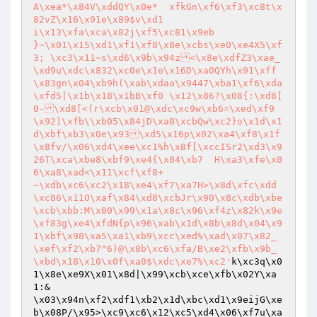
A\xea*\x84V\xddQY\x0e*	xfkGn\xf6\xf3\xc8t\x
82vZ\x16\x91e\x89$v\xd1

i\x13\xfa\xca\x82j\xf5\xc81\x9eb

}~\x01\x15\xd1\xf1\xf8\x8e\xcbs\xe0\xe4X5\xf
3; \xc3\x11~s\xd6\x9b\x94z<\x8e\xdfZ3\xae_
\xd9u\xdc\x832\xc0e\x1e\x16D\xa0QYh\x91\xff
\x83gn\x04\xb9h(\xab\xdaa\x9447\xba1\xf6\xda
\xfd5|\x1b\x18\x1bB\xf0 \x12\x86?\x08{:\xd8[ 
0-\xd8[<(r\xcb\x01@\xdc\xc9w\xb6=\xed\xf9
\x92]\xfb\\xb05\x84jD\xa0\xcbQw\xc2}o\x1d\x1
d\xbf\xb3\x0e\x93\xd5\x16p\x02\xa4\xf8\x1f
\x8fv/\x06\xd4\xee\xc1%h\x8f[\xccISr2\xd3\x9
26T\xca\xbe8\xbf9\xe4{\x04\xb7	H\xa3\xfe\x0
6\xa8\xad<\x11\xcf\xf8+

~\xdb\xc6\xc2\x18\xe4\xf7\xa7H>\x8d\xfc\xdd
\xc86\x11O\xaf\x84\xd8\xcbJr\x90\x8c\xdb\xbe 
\xcb\xbb:M\x00\x99\x1a\x8c\x96\xf4z\x82k\x9e

\xf83g\xe4\xfdN{p\x96\xab\x1d\x8b\x8d\x04\x9
1\xbf\x98\xa5\xa1\xb9\xcc\xed%\xad\x07\x82_
\xef\xf2\xb7^6)@\x8b\xc6\xfa/B\xe2\xfb\x9b_
\xbd\x18\x10\x0f\xa0$\xdc\xe7%\xc2'
k\xc3q\x0
1\x8e\xe9X\x01\x8d|\x99\xcb\xce\xfb\x02Y\xa
1:&

\x03\x94n\xf2\xdf1\xb2\x1d\xbc\xd1\x9eijG\xe
b\x08P/\x95>\xc9\xc6\x12\xc5\xd4\x06\xf7u\xa