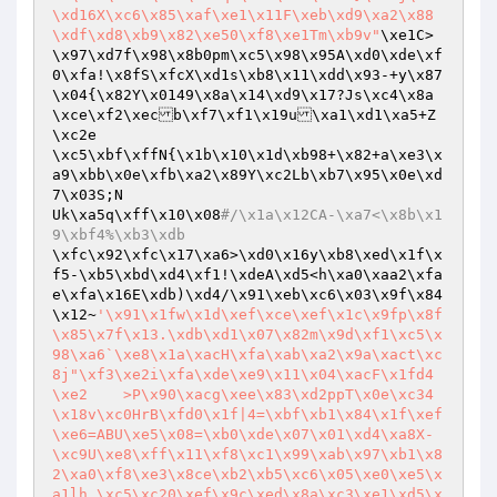
\xd16X\xc6\x85\xaf\xe1\x11F\xeb\xd9\xa2\x88
\xdf\xd8\xb9\x82\xe50\xf8\xe1Tm\xb9v"
\xe1C>
\x97\xd7f\x98\x8b0pm\xc5\x98\x95A\xd0\xde\xf
0\xfa!\x8fS\xfcX\xd1s\xb8\x11\xdd\x93-+y\x87
\x04{\x82Y\x0149\x8a\x14\xd9\x17?Js\xc4\x8a
\xce\xf2\xecb\xf7\xf1\x19u\xa1\xd1\xa5+Z
\xc2e

\xc5\xbf\xffN{\x1b\x10\x1d\xb98+\x82+a\xe3\x
a9\xbb\x0e\xfb\xa2\x89Y\xc2Lb\xb7\x95\x0e\xd
7\x03S;N

Uk\xa5q\xff\x10\x08
#/\x1a\x12CA-\xa7<\x8b\x1
9\xbf4%\xb3\xdb
\xfc\x92\xfc\x17\xa6>\xd0\x16y\xb8\xed\x1f\x
f5-\xb5\xbd\xd4\xf1!\xdeA\xd5<h\xa0\xaa2\xfa
e\xfa\x16E\xdb)\xd4/\x91\xeb\xc6\x03\x9f\x84
\x12~
'\x91\x1fw\x1d\xef\xce\xef\x1c\x9fp\x8f
\x85\x7f\x13.\xdb\xd1\x07\x82m\x9d\xf1\xc5\x
98\xa6`\xe8\x1a\xacH\xfa\xab\xa2\x9a\xact\xc
8j"\xf3\xe2i\xfa\xde\xe9\x11\x04\xacF\x1fd4
\xe2	>P\x90\xacg\xee\x83\xd2ppT\x0e\xc34
\x18v\xc0HrB\xfd0\x1f|4=\xbf\xb1\x84\x1f\xef
\xe6=ABU\xe5\x08=\xb0\xde\x07\x01\xd4\xa8X-
\xc9U\xe8\xff\x11\xf8\xc1\x99\xab\x97\xb1\x8
2\xa0\xf8\xe3\x8ce\xb2\xb5\xc6\x05\xe0\xe5\x
a1lh_\xc5\xc20\xef\x9c\xed\x8a\xc3\xe1\xd5\x