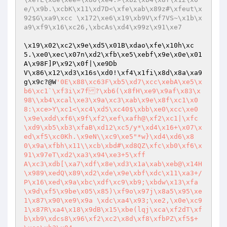
e/\x9b.\xcbK\x11\xd7D<\xfe\xab\x89z#\xfeut\x
92$G\xa9\xcc \x172\xe6\x19\xb9V\xf7VS~\x1b\x
a9\xf9\x16\xc26,\xbcAs\xd4\x99z\x91\xe7
\x19\x02\xc2\x9e\xd5\x01B\xdao\xfe\x10h\xc
5.\xe0\xec\x07n\xd2\xfb\xe5\xebf\x9e\x0e\x01
A\x98F]P\x92\x0f|\xe9Db

V\x86\x12\xd3\x16s\xd0!\xf4\x1fi\x8d\x8a\xa9
g\x9c?@W
'0E\x88\xc63F\xb5\xd7\xcc\xebA\xe5\x
b6\xc1`\xf3i\x7f?\xb6(\x8fH\xe9\x9af\x83\x
98\\xb4\xcal\xe3\x9a\xc3\xab\x9e\x8f\xc1\x0
8:\xce>Y\xc1<\xc4\xd5\xc40$\xbb\xe0\xcc\xe0
\x9e\xdd\xf6\x9f\xf2\xef\xafh@\xf2\xc1|\xfc
\xd9\xb5\xb3\xfaB\xd12\xc5/y*\xd4\x16+\x07\x
ed\xf5\xc0Kh.\x9eN\\xc9\xe5"*w}\xd4\xd6\x8
0\x9a\xfbh\x11\\xcb\xbd#\xd8QZ\xfc\xb0\xf6\x
91\x97eT\xd2\xa3\x94\xe3+5\xff

A\xc3\xdb[\xa7\xdf\x8e\xd3\x1a\xab\xeb@\x14H
\x989\xedQ\x89\xd2\xde\x9e\xbf\xdc\x11\xa3+/
P\x16\xed\x9a\xbc\xdf\xc9\xb9;\xbdw\x13\xfa
\x9d\xf5\x9be\x05\x85)\xf9o\x97j\x8a5\x95\xe
1\x87\x90\xe9\x9a \xdc\xa4\x93;\xe2,\x0e\xc9
1\x87R\xa4\x18\x9dB\x15\xbe(lqj\xca\xf2dT\xf
b\xb9\xdcs8\x96\xf2\xc2\x8d\xf8\xfbPZ\xf5$+