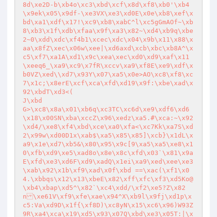
8d\xe2D-b\xb4o\xc3\xbd\xcf\x8d\xf8\xb0'\xb4
\x9ek\x05\x9df-\xe3VX\xe3\xd0E\x0e\xb8\xef\x
bd\xa1\xdf\x17!\xc9\xb8\xabC^l\xc5gGmAOf~\xb
8\xb3\x1f\xdb\xfaa\x9f\xa3\x82~\xd4\xb9q\xbe
2~0\xdd\xdc\xf4b1\xcec\xdc\x04\x9b\x11\x88\x
aa\x8fZ\xec\x06w\xee|\xd6axd\xcb\xbc\xb8A^\x
c5\xf7\xa1A\xd1\x9c\xea\xec\xd0\xd9\xaf\x11
\xeeq6_\xa9\xc9\x7fR\xccv\xa9\xf8E\xe9\xdf\x
b0VZ\xed\\xd7\x93Y\x07\xa5\x0e>AO\xc8\xf8\xc
7\x1c;\x8erE\xcf\xca\xfd\xd19\x9f:\xbe\xad\x
92\xbdT\xd3<(

J\xbd

G>\xc8\x8a\x01\xb6q\xc3TC\xc6d\xe9\xdf6\xd6
\x18\x00SN\xba\xccZ\x96\xedz\xa5.#\xca:~\x92
\xd4/\xe8\xf4\xbd\xce\xa0\xfa<\xc7Kk\xa7S\xd
2\x99w\xd00D1x\xab$\xa5\x85\x85]\xcb}\x1dL\x
a9\x1e\xd7\xb5&\x80\x95\x9c[9\xa5\xa5\xe8\x1
0\xfb\xd9\xe5\xad8o\x8e\x8c\xfd\x03`\x81\x9a
E\xfd\xe3\xd6F\xd9\xadQ\x1ei\xa9\xed\xee\xe3
\xab\x92\x1b\xf9\xad\x0f\xbd ==\xac(\xf1\x0
4.\xbbqs\x12\x13\xbeE\x82\xff\xfc\xf3\xd5Ko@
\xb4\xbap\xd5^\x82`\xc4\xdd/\xf2\xe5?Z\x82
n\xe61V\xf9\xfe\xae\x94^X\xb9l\x9fj\xd1p\x
c5:Va\xd9D\x1f{\xf8D)\xc8yN\x15\xc6\x96)W93Z
9R\xa4\xca\x19\xd5\x93\x07Q\xbd\xe3\x05T:|\x