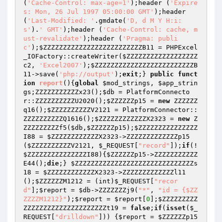
(
'Cache-Control: max-age=1'
);header (
'Expire
s: Mon, 26 Jul 1997 05:00:00 GMT'
);header 
(
'Last-Modified: '
.gmdate(
'D, d M Y H:i:
s'
).
' GMT'
);header (
'Cache-Control: cache, m
ust-revalidate'
);header (
'Pragma: publi
c'
);
$ZZZZZZZZZZZZZZZZZZZZZZZZZB11
 = PHPExcel
_IOFactory::createWriter(
$ZZZZZZZZZZZZZZZZZZ
c2
, 
'Excel2007'
);
$ZZZZZZZZZZZZZZZZZZZZZZZZZB
11
->save(
'php://output'
);
exit
;} 
public
funct
ion
report
()
{
global
$mod_strings
, 
$app_strin
gs
;ZZZZZZZZZZZx23();
$db
 = PlatformConnecto
r::ZZZZZZZZZZU2020();
$ZZZZZZp15
 = 
new
 ZZZZZZ
q16();
$ZZZZZZZZZZV2121
 = PlatformConnector::
ZZZZZZZZZZQ1616();
$ZZZZZZZZZZZZX2323
 = 
new
 Z
ZZZZZZZZZf5(
$db
,
$ZZZZZZp15
);
$ZZZZZZZZZZZZZZZ
I88
 = 
$ZZZZZZZZZZZZX2323
->ZZZZZZZZZZZZZp15
(
$ZZZZZZZZZZV2121
, 
$_REQUEST
[
"record"
]);
if
(!
$ZZZZZZZZZZZZZZZI88
){
$ZZZZZZp15
->ZZZZZZZZZZZ
E44();
die
;} 
$ZZZZZZZZZZZZZZZZZZZZZZZZZZZZZZs
18
 = 
$ZZZZZZZZZZZZX2323
->ZZZZZZZZZZZZZl11
();
$ZZZZZZM1212
 = (int)
$_REQUEST
[
"recor
d"
];
$report
 = 
$db
->ZZZZZZZj9(
"*"
, 
"id = {$ZZ
ZZZZM1212}"
);
$report
 = 
$report
[
0
];
$ZZZZZZZZZ
ZZZZZZZZZZZZZZZZZZZZZt19
 = 
false
;
if
(
isset
(
$_
REQUEST
[
"drilldown"
])) {
$report
 = 
$ZZZZZZp15