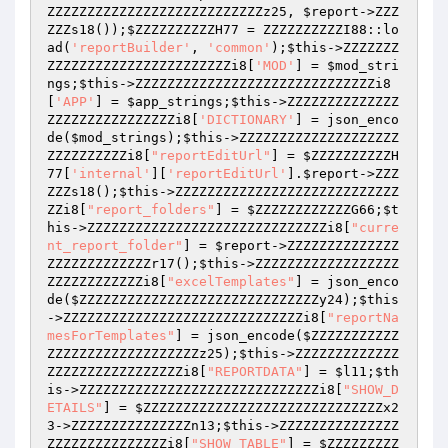
ZZZZZZZZZZZZZZZZZZZZZZZZZZZz25
, 
$report
->ZZZ
ZZZs18());
$ZZZZZZZZZZH77
 = ZZZZZZZZZZI88::lo
ad(
'reportBuilder'
, 
'common'
);
$this
->ZZZZZZZ
ZZZZZZZZZZZZZZZZZZZZZZZi8[
'MOD'
] = 
$mod_stri
ngs
;
$this
->ZZZZZZZZZZZZZZZZZZZZZZZZZZZZZZi8
[
'APP'
] = 
$app_strings
;
$this
->ZZZZZZZZZZZZZZ
ZZZZZZZZZZZZZZZZi8[
'DICTIONARY'
] = json_enco
de(
$mod_strings
);
$this
->ZZZZZZZZZZZZZZZZZZZZ
ZZZZZZZZZZi8[
"reportEditUrl"
] = 
$ZZZZZZZZZZH
77
[
'internal'
][
'reportEditUrl'
].
$report
->ZZZ
ZZZs18();
$this
->ZZZZZZZZZZZZZZZZZZZZZZZZZZZZ
ZZi8[
"report_folders"
] = 
$ZZZZZZZZZZZZG66
;
$t
his
->ZZZZZZZZZZZZZZZZZZZZZZZZZZZZZZi8[
"curre
nt_report_folder"
] = 
$report
->ZZZZZZZZZZZZZZ
ZZZZZZZZZZZZZr17();
$this
->ZZZZZZZZZZZZZZZZZZ
ZZZZZZZZZZZZi8[
"excelTemplates"
] = json_enco
de(
$ZZZZZZZZZZZZZZZZZZZZZZZZZZZZZZy24
);
$this
->ZZZZZZZZZZZZZZZZZZZZZZZZZZZZZZi8[
"reportNa
mesForTemplates"
] = json_encode(
$ZZZZZZZZZZZ
ZZZZZZZZZZZZZZZZZZZz25
);
$this
->ZZZZZZZZZZZZZ
ZZZZZZZZZZZZZZZZZi8[
"REPORTDATA"
] = 
$l11
;
$th
is
->ZZZZZZZZZZZZZZZZZZZZZZZZZZZZZZi8[
"SHOW_D
ETAILS"
] = 
$ZZZZZZZZZZZZZZZZZZZZZZZZZZZZZZx2
3
->ZZZZZZZZZZZZZZZn13;
$this
->ZZZZZZZZZZZZZZZ
ZZZZZZZZZZZZZZZi8[
"SHOW_TABLE"
] = 
$ZZZZZZZZZ