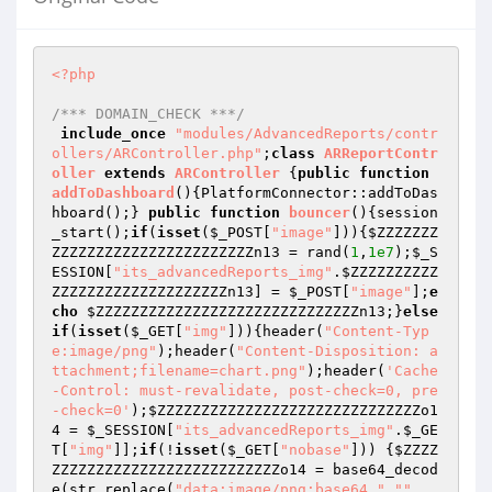
<?php
/*** DOMAIN_CHECK ***/
include_once
"modules/AdvancedReports/contr
ollers/ARController.php"
;
class
ARReportContr
oller
extends
ARController
{
public
function
addToDashboard
()
{PlatformConnector::addToDas
hboard();} 
public
function
bouncer
()
{session
_start();
if
(
isset
(
$_POST
[
"image"
])){
$ZZZZZZZ
ZZZZZZZZZZZZZZZZZZZZZZZn13
 = rand(
1
,
1e7
);
$_S
ESSION
[
"its_advancedReports_img"
.
$ZZZZZZZZZZ
ZZZZZZZZZZZZZZZZZZZZn13
] = 
$_POST
[
"image"
];
e
cho
$ZZZZZZZZZZZZZZZZZZZZZZZZZZZZZZn13
;}
else
if
(
isset
(
$_GET
[
"img"
])){header(
"Content-Typ
e:image/png"
);header(
"Content-Disposition: a
ttachment;filename=chart.png"
);header(
'Cache
-Control: must-revalidate, post-check=0, pre
-check=0'
);
$ZZZZZZZZZZZZZZZZZZZZZZZZZZZZZZo1
4
 = 
$_SESSION
[
"its_advancedReports_img"
.
$_GE
T
[
"img"
]];
if
(!
isset
(
$_GET
[
"nobase"
])) {
$ZZZZ
ZZZZZZZZZZZZZZZZZZZZZZZZZZo14
 = base64_decod
e(str_replace(
"data:image/png;base64,"
,
""
, 