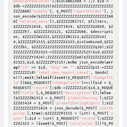
edSelectedFields"
];
$isCombined
 = 
1
;} 
$id
 = 
$db
->ZZZZZZZ2525(
$ZZZZZZZZZZZZZZZZZZZZZZZZZZ
ZZZZA00
[
"module"
], 
$_POST
[
"reportFolder"
], j
son_encode(
$ZZZZZZZZZZZZZZZZZZZZZZZZZZZZZZA0
0
[
"related_data"
]),
$ZZZZZZR1717
, 
$filters
, 
$ZZZZZZS1818
, 
$ZZZZZZT1919
, 
$ZZZZZZU2020
, 
$Z
ZZZZZh7
, 
$ZZZZZZV2121
, 
$ZZZZZG66
, 
$descripti
on
, 
$ZZZZZZW2222
,
$ZZZZZZN1313
,
$ZZZZZZO141
4
,
$ZZZZZZP1515
,
$ZZZZZZX2323
,
$isCombined
,
$ZZZ
ZZZZb1
, 
$ZZZZZZZZZZZZZZZZZZZZZZZZZZZq16
);
$ZZ
ZZZZZZZZZZX2323
->ZZZZZZZZZZZZZ2525(
$id
,
$ZZZZ
ZZZZZZZZY2424
);ZZZZZZZZZZZZZa0(
$ZZZZZZZZZZZZ
X2323
,
$id
,
$ZZZZZZP1515
);
echo
 json_encode(
arr
ay
(
"id"
 => 
$id
, 
"msg"
 => 
""
.
$ZZZZZZp15
->ZZZZ
ZZZZZZZi8(
'label_new_report_saved'
, 
$modul
e
)));
exit
;}
elseif
(
isset
(
$_REQUEST
[
"changeTit
le"
])&&
$_REQUEST
[
"changeTitle"
]==
1
){
$id
 = 
$_
REQUEST
[
"record"
];
$db
->ZZZZZZZi8(
$id
,
$_REQUE
ST
[
"title"
],
$_REQUEST
[
"description"
]);}
else
{
$ZZZZZZN1313
 = 
$_POST
[
'globalSharing'
];
$ZZZ
ZZZO1414
 = 
$_POST
[
'globalSharingRights'
];
$ZZ
ZZZZZZZZZZY2424
 = json_decode(
$_POST
[
'userSh
aring'
],
true
);
$ZZZZZZP1515
 = (int) 
$_POST
[
'o
wner'
];
$id
 = (int) 
$_REQUEST
[
"record"
];
$ZZZZ
ZZX2323
 = (
isset
(
$_POST
[
'calcFields'
]))?
$_PO