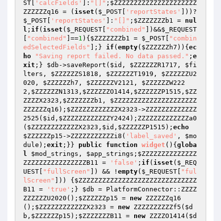
ST
[
'calcFields'
]:
"[]"
;
$ZZZZZZZZZZZZZZZZZZZZZ
ZZZZZZq16
 = (
isset
(
$_POST
[
'reportStates'
]))?
$_POST
[
'reportStates'
]:
"[]"
;
$ZZZZZZZb1
 = 
nul
l
;
if
(
isset
(
$_REQUEST
[
"combined"
])&&
$_REQUEST
[
"combined"
]==
1
){
$ZZZZZZZb1
 = 
$_POST
[
"combin
edSelectedFields"
];} 
if
(
empty
(
$ZZZZZZh7
)){
ec
ho
"Saving report failed. No data passed."
;
e
xit
;} 
$db
->saveReport(
$id
, 
$ZZZZZZR1717
, 
$fi
lters
, 
$ZZZZZZS1818
, 
$ZZZZZZT1919
, 
$ZZZZZZU2
020
, 
$ZZZZZZh7
, 
$ZZZZZZV2121
, 
$ZZZZZZW222
2
,
$ZZZZZZN1313
,
$ZZZZZZO1414
,
$ZZZZZZP1515
,
$ZZ
ZZZZX2323
,
$ZZZZZZZb1
, 
$ZZZZZZZZZZZZZZZZZZZZZ
ZZZZZZq16
);
$ZZZZZZZZZZZZX2323
->ZZZZZZZZZZZZZ
2525(
$id
,
$ZZZZZZZZZZZZY2424
);ZZZZZZZZZZZZZa0
(
$ZZZZZZZZZZZZX2323
,
$id
,
$ZZZZZZP1515
);
echo
$ZZZZZZp15
->ZZZZZZZZZZZi8(
'label_saved'
, 
$mo
dule
);
exit
;}} 
public
function
widget
()
{
globa
l
$mod_strings
, 
$app_strings
;
$ZZZZZZZZZZZZZZ
ZZZZZZZZZZZZZZZZB11
 = 
'false'
;
if
(
isset
(
$_REQ
UEST
[
"fullScreen"
]) && !
empty
(
$_REQUEST
[
"ful
lScreen"
])) {
$ZZZZZZZZZZZZZZZZZZZZZZZZZZZZZZ
B11
 = 
'true'
;} 
$db
 = PlatformConnector::ZZZZ
ZZZZZZU2020();
$ZZZZZZp15
 = 
new
 ZZZZZZq16
();
$ZZZZZZZZZZZZX2323
 = 
new
 ZZZZZZZZZZf5(
$d
b
,
$ZZZZZZp15
);
$ZZZZZZZB11
 = 
new
 ZZZZO1414(
$d