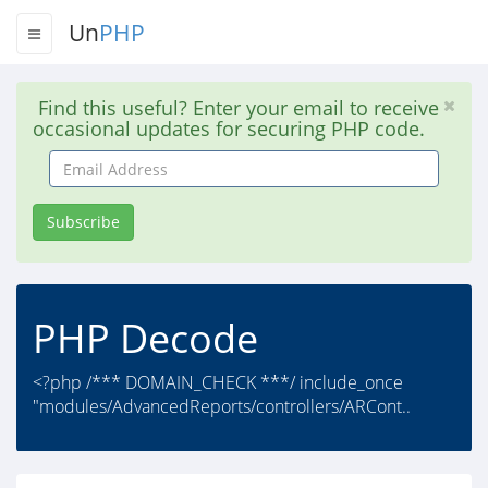
Un
PHP
Find this useful? Enter your email to receive
occasional updates for securing PHP code.
Email
Address
Subscribe
PHP Decode
<?php /*** DOMAIN_CHECK ***/ include_once
"modules/AdvancedReports/controllers/ARCont..