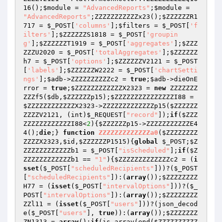
16();
$module
 = 
"AdvancedReports"
;
$module
 = 
"AdvancedReports"
;ZZZZZZZZZZZx23();
$ZZZZZZR1
717
 = 
$_POST
[
'columns'
];
$filters
 = 
$_POST
[
'f
ilters'
];
$ZZZZZZS1818
 = 
$_POST
[
'groupin
g'
];
$ZZZZZZT1919
 = 
$_POST
[
'aggregates'
];
$ZZZ
ZZZU2020
 = 
$_POST
[
'totalAggregates'
];
$ZZZZZZ
h7
 = 
$_POST
[
'options'
];
$ZZZZZZV2121
 = 
$_POST
[
'labels'
];
$ZZZZZZW2222
 = 
$_POST
[
'chartSetti
ngs'
];
$adb
->ZZZZZZZZZZc2 = 
true
;
$adb
->dieOnE
rror = 
true
;
$ZZZZZZZZZZZZX2323
 = 
new
 ZZZZZZZ
ZZZf5(
$db
,
$ZZZZZZp15
);
$ZZZZZZZZZZZZZZZI88
 = 
$ZZZZZZZZZZZZX2323
->ZZZZZZZZZZZZZp15(
$ZZZZZZ
ZZZZV2121
, (int)
$_REQUEST
[
"record"
]);
if
(
$ZZZ
ZZZZZZZZZZZZI88
<
2
){
$ZZZZZZp15
->ZZZZZZZZZZZE4
4();
die
;} 
function
ZZZZZZZZZZZZZa0
(
$ZZZZZZZZ
ZZZZX2323
,
$id
,
$ZZZZZZP1515
)
{
global
$_POST
;
$Z
ZZZZZZZZZZZZb1
 = 
$_POST
[
"isScheduled"
];
if
(
$Z
ZZZZZZZZZZZZb1
 == 
"1"
){
$ZZZZZZZZZZZZZc2
 = (
i
sset
(
$_POST
[
"scheduledRecipients"
]))?(
$_POST
[
"scheduledRecipients"
]):(
array
());
$ZZZZZZZZ
H77
 = (
isset
(
$_POST
[
"intervalOptions"
]))?(
$_
POST
[
"intervalOptions"
]):(
array
());
$ZZZZZZZZ
ZZl11
 = (
isset
(
$_POST
[
"users"
]))?(json_decod
e(
$_POST
[
"users"
], 
true
)):(
array
());
$ZZZZZZZ
ZN1313
 = 
array
();
if
(is_array(end(
$ZZZZZZZZZZ