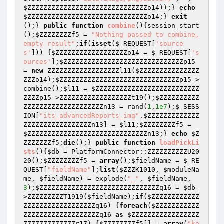
$ZZZZZZZZZZZZZZZZZZZZZZZZZZZZZZo14
));} 
echo
$ZZZZZZZZZZZZZZZZZZZZZZZZZZZZZZo14
;} 
exit
();} 
public
function
combine
()
{session_start
();
$ZZZZZZZZf5
 = 
"Nothing passed to combine, 
empty result"
;
if
(
isset
(
$_REQUEST
[
'source
s'
])) {
$ZZZZZZZZZZZZZZZZZZo14
 = 
$_REQUEST
[
's
ources'
];
$ZZZZZZZZZZZZZZZZZZZZZZZZZZZZZZp15
= 
new
 ZZZZZZZZZZZZZZZZZZl11(
$ZZZZZZZZZZZZZZZ
ZZZo14
);
$ZZZZZZZZZZZZZZZZZZZZZZZZZZZZZZp15
->
combine();
$l11
 = 
$ZZZZZZZZZZZZZZZZZZZZZZZZZZ
ZZZZp15
->ZZZZZZZZZZZZZZZZZZt19();
$ZZZZZZZZZZ
ZZZZZZZZZZZZZZZZZZZZn13
 = rand(
1
,
1e7
);
$_SESS
ION
[
"its_advancedReports_img"
.
$ZZZZZZZZZZZZZ
ZZZZZZZZZZZZZZZZZn13
] = 
$l11
;
$ZZZZZZZZf5
 = 
$ZZZZZZZZZZZZZZZZZZZZZZZZZZZZZZn13
;} 
echo
$Z
ZZZZZZZf5
;
die
();} 
public
function
loadPickLi
sts
()
{
$db
 = PlatformConnector::ZZZZZZZZZZU20
20();
$ZZZZZZZZf5
 = 
array
();
$fieldName
 = 
$_RE
QUEST
[
"fieldName"
];
list
(
$ZZZK1010
, 
$moduleNa
me
, 
$fieldName
) = explode(
"_"
, 
$fieldName
, 
3
);
$ZZZZZZZZZZZZZZZZZZZZZZZZZZZZZZq16
 = 
$db
-
>ZZZZZZZZZT1919(
$fieldName
);
if
(
$ZZZZZZZZZZZZ
ZZZZZZZZZZZZZZZZZZq16
) {
foreach
(
$ZZZZZZZZZZZ
ZZZZZZZZZZZZZZZZZZZq16
as
$ZZZZZZZZZZZZZZZZZ
ZZZZZZZZZZZZZr17
) {
$ZZZZZZZZf5
[] = 
array
(
"ke