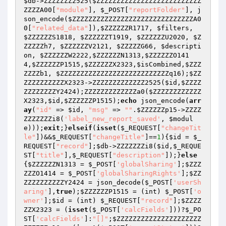
$db
->ZZZZZZZ2525(
$ZZZZZZZZZZZZZZZZZZZZZZZZZZ
ZZZZA00
[
"module"
], 
$_POST
[
"reportFolder"
], j
son_encode(
$ZZZZZZZZZZZZZZZZZZZZZZZZZZZZZZA0
0
[
"related_data"
]),
$ZZZZZZR1717
, 
$filters
, 
$ZZZZZZS1818
, 
$ZZZZZZT1919
, 
$ZZZZZZU2020
, 
$Z
ZZZZZh7
, 
$ZZZZZZV2121
, 
$ZZZZZG66
, 
$descripti
on
, 
$ZZZZZZW2222
,
$ZZZZZZN1313
,
$ZZZZZZO141
4
,
$ZZZZZZP1515
,
$ZZZZZZX2323
,
$isCombined
,
$ZZZ
ZZZZb1
, 
$ZZZZZZZZZZZZZZZZZZZZZZZZZZZq16
);
$ZZ
ZZZZZZZZZZX2323
->ZZZZZZZZZZZZZ2525(
$id
,
$ZZZZ
ZZZZZZZZY2424
);ZZZZZZZZZZZZZa0(
$ZZZZZZZZZZZZ
X2323
,
$id
,
$ZZZZZZP1515
);
echo
 json_encode(
arr
ay
(
"id"
 => 
$id
, 
"msg"
 => 
""
.
$ZZZZZZp15
->ZZZZ
ZZZZZZZi8(
'label_new_report_saved'
, 
$modul
e
)));
exit
;}
elseif
(
isset
(
$_REQUEST
[
"changeTit
le"
])&&
$_REQUEST
[
"changeTitle"
]==
1
){
$id
 = 
$_
REQUEST
[
"record"
];
$db
->ZZZZZZZi8(
$id
,
$_REQUE
ST
[
"title"
],
$_REQUEST
[
"description"
]);}
else
{
$ZZZZZZN1313
 = 
$_POST
[
'globalSharing'
];
$ZZZ
ZZZO1414
 = 
$_POST
[
'globalSharingRights'
];
$ZZ
ZZZZZZZZZZY2424
 = json_decode(
$_POST
[
'userSh
aring'
],
true
);
$ZZZZZZP1515
 = (int) 
$_POST
[
'o
wner'
];
$id
 = (int) 
$_REQUEST
[
"record"
];
$ZZZZ
ZZX2323
 = (
isset
(
$_POST
[
'calcFields'
]))?
$_PO
ST
[
'calcFields'
]:
"[]"
;
$ZZZZZZZZZZZZZZZZZZZZZ