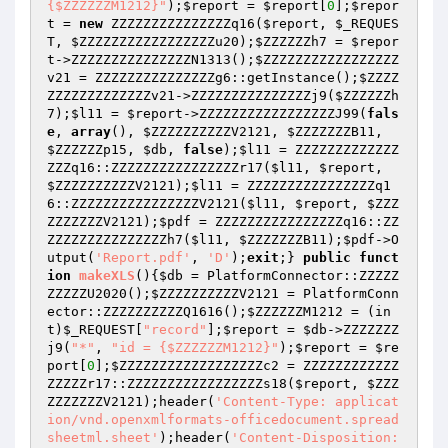
{$ZZZZZZM1212}"
);
$report
 = 
$report
[
0
];
$repor
t
 = 
new
 ZZZZZZZZZZZZZZZq16(
$report
, 
$_REQUES
T
, 
$ZZZZZZZZZZZZZZZZZu20
);
$ZZZZZZh7
 = 
$repor
t
->ZZZZZZZZZZZZZZZN1313();
$ZZZZZZZZZZZZZZZZZ
v21
 = ZZZZZZZZZZZZZZZg6::getInstance();
$ZZZZ
ZZZZZZZZZZZZZv21
->ZZZZZZZZZZZZZZZj9(
$ZZZZZZh
7
);
$l11
 = 
$report
->ZZZZZZZZZZZZZZZZZJ99(
fals
e
, 
array
(), 
$ZZZZZZZZZZV2121
, 
$ZZZZZZZB11
, 
$ZZZZZZp15
, 
$db
, 
false
);
$l11
 = ZZZZZZZZZZZZZ
ZZZq16::ZZZZZZZZZZZZZZZZr17(
$l11
, 
$report
, 
$ZZZZZZZZZZV2121
);
$l11
 = ZZZZZZZZZZZZZZZZq1
6::ZZZZZZZZZZZZZZZZV2121(
$l11
, 
$report
, 
$ZZZ
ZZZZZZZV2121
);
$pdf
 = ZZZZZZZZZZZZZZZZq16::ZZ
ZZZZZZZZZZZZZZZh7(
$l11
, 
$ZZZZZZZB11
);
$pdf
->O
utput(
'Report.pdf'
, 
'D'
);
exit
;} 
public
funct
ion
makeXLS
()
{
$db
 = PlatformConnector::ZZZZZ
ZZZZZU2020();
$ZZZZZZZZZZV2121
 = PlatformConn
ector::ZZZZZZZZZZQ1616();
$ZZZZZZM1212
 = (in
t)
$_REQUEST
[
"record"
];
$report
 = 
$db
->ZZZZZZZ
j9(
"*"
, 
"id = {$ZZZZZZM1212}"
);
$report
 = 
$re
port
[
0
];
$ZZZZZZZZZZZZZZZZZZc2
 = ZZZZZZZZZZZZ
ZZZZZr17::ZZZZZZZZZZZZZZZZZs18(
$report
, 
$ZZZ
ZZZZZZZV2121
);header(
'Content-Type: applicat
ion/vnd.openxmlformats-officedocument.spread
sheetml.sheet'
);header(
'Content-Disposition: 