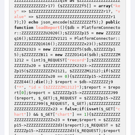
ZZZZZZZZZZZZZZZZZZZq16
as
$ZZZZZZZZZZZZZZZZZ
ZZZZZZZZZZZZZr17
) {
$ZZZZZZZZf5
[] = 
array
(
"ke
y"
 => 
$ZZZZZZZZZZZZZZZZZZZZZZZZZZZZZZr17
, 
"v
alue"
 => 
$ZZZZZZZZZZZZZZZZZZZZZZZZZZZZZZr1
7
);}} 
echo
 json_encode(
$ZZZZZZZZf5
);} 
public
function
loadReport
()
{
$db
 = PlatformConnecto
r::ZZZZZZZZZZU2020();
$ZZZZZZp15
 = 
new
 ZZZZZZ
q16();
$ZZZZZZZZZZV2121
 = PlatformConnector::
ZZZZZZZZZZQ1616();ZZZZZZZZZZZx23();
$ZZZZZZZZ
ZZZZX2323
 = 
new
 ZZZZZZZZZZf5(
$db
,
$ZZZZZZp1
5
);
$ZZZZZZZB11
 = 
new
 ZZZZO1414(
$db
);
$ZZZZZZM
1212
 = (int)
$_REQUEST
[
"record"
];
$ZZZZZZZZZZZ
ZZZZZZu20
 = 
$ZZZZZZZZZZZZX2323
->ZZZZZZZZZZZZ
Zp15(
$ZZZZZZZZZZV2121
, 
$ZZZZZZM1212
);
if
(
$ZZZ
ZZZZZZZZZZZZZZu20
 == 
0
){
$ZZZZZZp15
->ZZZZZZZZ
ZZZE44();
die
();} 
$report
 = 
$db
->ZZZZZZZj9
(
"*"
, 
"id = {$ZZZZZZM1212}"
);
$report
 = 
$repo
rt
[
0
];
$report
 = 
$ZZZZZZp15
->ZZZZZZZZZZZZJ99
(
$report
, 
$_GET
);
$_REQUEST
 = 
$ZZZZZZp15
->ZZZ
ZZZZZZZZZJ99(
$_REQUEST
, 
$_GET
);
$ZZZZZZZZZZZZ
ZZZZZZZZZZZZZZZx23
 = 
false
;
if
(
isset
(
$_GET
[
"c
hart"
]) && 
$_GET
[
"chart"
] == 
1
){
$ZZZZZZZZZZZ
ZZZZZZZZZZZZZZZZx23
 = 
true
;
$report
 = 
$ZZZZZZ
p15
->ZZZZZZZZZZZZZd3(
$report
);
$_REQUEST
 = 
$Z
ZZZZZp15
->ZZZZZZZZZZZZZd3(
$_REQUEST
);
$report