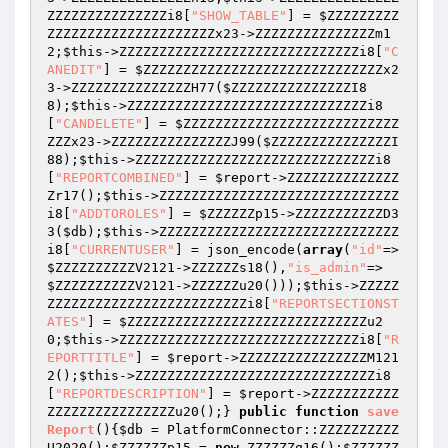
ZZZZZZZZZZZZZZZi8[
"SHOW_TABLE"
] = 
$ZZZZZZZZZ
ZZZZZZZZZZZZZZZZZZZZZx23
->ZZZZZZZZZZZZZZZm1
2;
$this
->ZZZZZZZZZZZZZZZZZZZZZZZZZZZZZZi8[
"C
ANEDIT"
] = 
$ZZZZZZZZZZZZZZZZZZZZZZZZZZZZZZx2
3
->ZZZZZZZZZZZZZZZH77(
$ZZZZZZZZZZZZZZZI8
8
);
$this
->ZZZZZZZZZZZZZZZZZZZZZZZZZZZZZZi8
[
"CANDELETE"
] = 
$ZZZZZZZZZZZZZZZZZZZZZZZZZZZ
ZZZx23
->ZZZZZZZZZZZZZZZJ99(
$ZZZZZZZZZZZZZZZI
88
);
$this
->ZZZZZZZZZZZZZZZZZZZZZZZZZZZZZZi8
[
"REPORTCOMBINED"
] = 
$report
->ZZZZZZZZZZZZZZ
Zr17();
$this
->ZZZZZZZZZZZZZZZZZZZZZZZZZZZZZZ
i8[
"ADDTOROLES"
] = 
$ZZZZZZp15
->ZZZZZZZZZZZD3
3(
$db
);
$this
->ZZZZZZZZZZZZZZZZZZZZZZZZZZZZZZ
i8[
"CURRENTUSER"
] = json_encode(
array
(
"id"
=>
$ZZZZZZZZZZV2121
->ZZZZZZs18(),
"is_admin"
=> 
$ZZZZZZZZZZV2121
->ZZZZZZu20()));
$this
->ZZZZZ
ZZZZZZZZZZZZZZZZZZZZZZZZZi8[
"REPORTSECTIONST
ATES"
] = 
$ZZZZZZZZZZZZZZZZZZZZZZZZZZZZZZu2
0
;
$this
->ZZZZZZZZZZZZZZZZZZZZZZZZZZZZZZi8[
"R
EPORTTITLE"
] = 
$report
->ZZZZZZZZZZZZZZZZM121
2();
$this
->ZZZZZZZZZZZZZZZZZZZZZZZZZZZZZZi8
[
"REPORTDESCRIPTION"
] = 
$report
->ZZZZZZZZZZZ
ZZZZZZZZZZZZZZZZu20();} 
public
function
save
Report
()
{
$db
 = PlatformConnector::ZZZZZZZZZZ
U2020();
$ZZZZZZp15
 = 
new
 ZZZZZZq16();
$ZZZZZZ