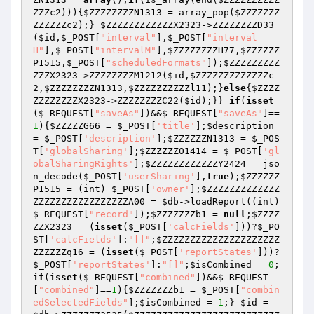
ZZZc2
))){
$ZZZZZZZZN1313
 = array_pop(
$ZZZZZZZ
ZZZZZZc2
);} 
$ZZZZZZZZZZZZX2323
->ZZZZZZZZD33
(
$id
,
$_POST
[
"interval"
],
$_POST
[
"interval
H"
],
$_POST
[
"intervalM"
],
$ZZZZZZZZH77
,
$ZZZZZZ
P1515
,
$_POST
[
"scheduledFormats"
]);
$ZZZZZZZZZ
ZZZX2323
->ZZZZZZZZM1212(
$id
,
$ZZZZZZZZZZZZZc
2
,
$ZZZZZZZZN1313
,
$ZZZZZZZZZZl11
);}
else
{
$ZZZZ
ZZZZZZZZX2323
->ZZZZZZZZC22(
$id
);}} 
if
(
isset
(
$_REQUEST
[
"saveAs"
])&&
$_REQUEST
[
"saveAs"
]==
1
){
$ZZZZZG66
 = 
$_POST
[
'title'
];
$description
= 
$_POST
[
'description'
];
$ZZZZZZN1313
 = 
$_POS
T
[
'globalSharing'
];
$ZZZZZZO1414
 = 
$_POST
[
'gl
obalSharingRights'
];
$ZZZZZZZZZZZZY2424
 = jso
n_decode(
$_POST
[
'userSharing'
],
true
);
$ZZZZZZ
P1515
 = (int) 
$_POST
[
'owner'
];
$ZZZZZZZZZZZZZ
ZZZZZZZZZZZZZZZZZA00
 = 
$db
->loadReport((int)
$_REQUEST
[
"record"
]);
$ZZZZZZZb1
 = 
null
;
$ZZZZ
ZZX2323
 = (
isset
(
$_POST
[
'calcFields'
]))?
$_PO
ST
[
'calcFields'
]:
"[]"
;
$ZZZZZZZZZZZZZZZZZZZZZ
ZZZZZZq16
 = (
isset
(
$_POST
[
'reportStates'
]))?
$_POST
[
'reportStates'
]:
"[]"
;
$isCombined
 = 
0
;
if
(
isset
(
$_REQUEST
[
"combined"
])&&
$_REQUEST
[
"combined"
]==
1
){
$ZZZZZZZb1
 = 
$_POST
[
"combin
edSelectedFields"
];
$isCombined
 = 
1
;} 
$id
 = 