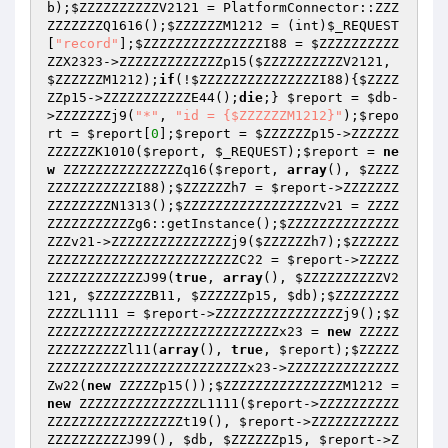
b
);
$ZZZZZZZZZZV2121
 = PlatformConnector::ZZZ
ZZZZZZZQ1616();
$ZZZZZZM1212
 = (int)
$_REQUEST
[
"record"
];
$ZZZZZZZZZZZZZZZI88
 = 
$ZZZZZZZZZZ
ZZX2323
->ZZZZZZZZZZZZZp15(
$ZZZZZZZZZZV2121
, 
$ZZZZZZM1212
);
if
(!
$ZZZZZZZZZZZZZZZI88
){
$ZZZZ
ZZp15
->ZZZZZZZZZZZE44();
die
;} 
$report
 = 
$db
-
>ZZZZZZZj9(
"*"
, 
"id = {$ZZZZZZM1212}"
);
$repo
rt
 = 
$report
[
0
];
$report
 = 
$ZZZZZZp15
->ZZZZZZ
ZZZZZZK1010(
$report
, 
$_REQUEST
);
$report
 = 
ne
w
 ZZZZZZZZZZZZZZZq16(
$report
, 
array
(), 
$ZZZZ
ZZZZZZZZZZZI88
);
$ZZZZZZh7
 = 
$report
->ZZZZZZZ
ZZZZZZZZN1313();
$ZZZZZZZZZZZZZZZZZv21
 = ZZZZ
ZZZZZZZZZZZg6::getInstance();
$ZZZZZZZZZZZZZZ
ZZZv21
->ZZZZZZZZZZZZZZZj9(
$ZZZZZZh7
);
$ZZZZZZ
ZZZZZZZZZZZZZZZZZZZZZZZZC22
 = 
$report
->ZZZZZ
ZZZZZZZZZZZZJ99(
true
, 
array
(), 
$ZZZZZZZZZZV2
121
, 
$ZZZZZZZB11
, 
$ZZZZZZp15
, 
$db
);
$ZZZZZZZZ
ZZZZL1111
 = 
$report
->ZZZZZZZZZZZZZZZZj9();
$Z
ZZZZZZZZZZZZZZZZZZZZZZZZZZZZZx23
 = 
new
 ZZZZZ
ZZZZZZZZZZl11(
array
(), 
true
, 
$report
);
$ZZZZZ
ZZZZZZZZZZZZZZZZZZZZZZZZZx23
->ZZZZZZZZZZZZZZ
Zw22(
new
 ZZZZZp15());
$ZZZZZZZZZZZZZZZM1212
 = 
new
 ZZZZZZZZZZZZZZZL1111(
$report
->ZZZZZZZZZZ
ZZZZZZZZZZZZZZZZZt19(), 
$report
->ZZZZZZZZZZZ
ZZZZZZZZZZJ99(), 
$db
, 
$ZZZZZZp15
, 
$report
->Z