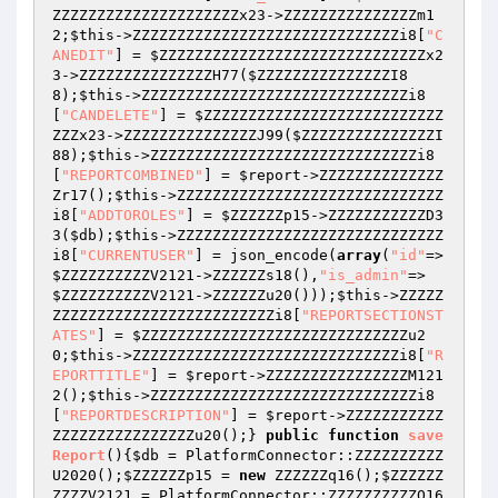
ZZZZZZZZZZZZZZZZZZZZZx23
->ZZZZZZZZZZZZZZZm1
2;
$this
->ZZZZZZZZZZZZZZZZZZZZZZZZZZZZZZi8[
"C
ANEDIT"
] = 
$ZZZZZZZZZZZZZZZZZZZZZZZZZZZZZZx2
3
->ZZZZZZZZZZZZZZZH77(
$ZZZZZZZZZZZZZZZI8
8
);
$this
->ZZZZZZZZZZZZZZZZZZZZZZZZZZZZZZi8
[
"CANDELETE"
] = 
$ZZZZZZZZZZZZZZZZZZZZZZZZZZZ
ZZZx23
->ZZZZZZZZZZZZZZZJ99(
$ZZZZZZZZZZZZZZZI
88
);
$this
->ZZZZZZZZZZZZZZZZZZZZZZZZZZZZZZi8
[
"REPORTCOMBINED"
] = 
$report
->ZZZZZZZZZZZZZZ
Zr17();
$this
->ZZZZZZZZZZZZZZZZZZZZZZZZZZZZZZ
i8[
"ADDTOROLES"
] = 
$ZZZZZZp15
->ZZZZZZZZZZZD3
3(
$db
);
$this
->ZZZZZZZZZZZZZZZZZZZZZZZZZZZZZZ
i8[
"CURRENTUSER"
] = json_encode(
array
(
"id"
=>
$ZZZZZZZZZZV2121
->ZZZZZZs18(),
"is_admin"
=> 
$ZZZZZZZZZZV2121
->ZZZZZZu20()));
$this
->ZZZZZ
ZZZZZZZZZZZZZZZZZZZZZZZZZi8[
"REPORTSECTIONST
ATES"
] = 
$ZZZZZZZZZZZZZZZZZZZZZZZZZZZZZZu2
0
;
$this
->ZZZZZZZZZZZZZZZZZZZZZZZZZZZZZZi8[
"R
EPORTTITLE"
] = 
$report
->ZZZZZZZZZZZZZZZZM121
2();
$this
->ZZZZZZZZZZZZZZZZZZZZZZZZZZZZZZi8
[
"REPORTDESCRIPTION"
] = 
$report
->ZZZZZZZZZZZ
ZZZZZZZZZZZZZZZZu20();} 
public
function
save
Report
()
{
$db
 = PlatformConnector::ZZZZZZZZZZ
U2020();
$ZZZZZZp15
 = 
new
 ZZZZZZq16();
$ZZZZZZ
ZZZZV2121
 = PlatformConnector::ZZZZZZZZZZQ16