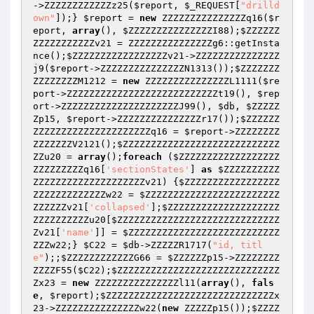
->ZZZZZZZZZZZZz25(
$report
, 
$_REQUEST
[
"drilld
own"
]);} 
$report
 = 
new
 ZZZZZZZZZZZZZZZq16(
$r
eport
, 
array
(), 
$ZZZZZZZZZZZZZZZI88
);
$ZZZZZZ
ZZZZZZZZZZZv21
 = ZZZZZZZZZZZZZZZg6::getInsta
nce();
$ZZZZZZZZZZZZZZZZZv21
->ZZZZZZZZZZZZZZZ
j9(
$report
->ZZZZZZZZZZZZZZZN1313());
$ZZZZZZZ
ZZZZZZZZM1212
 = 
new
 ZZZZZZZZZZZZZZZL1111(
$re
port
->ZZZZZZZZZZZZZZZZZZZZZZZZZZZt19(), 
$rep
ort
->ZZZZZZZZZZZZZZZZZZZZZJ99(), 
$db
, 
$ZZZZZ
Zp15
, 
$report
->ZZZZZZZZZZZZZZZr17());
$ZZZZZZ
ZZZZZZZZZZZZZZZZZZZZZq16
 = 
$report
->ZZZZZZZZ
ZZZZZZZV2121();
$ZZZZZZZZZZZZZZZZZZZZZZZZZZZZ
ZZu20
 = 
array
();
foreach
 (
$ZZZZZZZZZZZZZZZZZZ
ZZZZZZZZZq16
[
'sectionStates'
] 
as
$ZZZZZZZZZZ
ZZZZZZZZZZZZZZZZZZZZv21
) {
$ZZZZZZZZZZZZZZZZZ
ZZZZZZZZZZZZZw22
 = 
$ZZZZZZZZZZZZZZZZZZZZZZZZ
ZZZZZZv21
[
'collapsed'
];
$ZZZZZZZZZZZZZZZZZZZZ
ZZZZZZZZZZu20
[
$ZZZZZZZZZZZZZZZZZZZZZZZZZZZZZ
Zv21
[
'name'
]] = 
$ZZZZZZZZZZZZZZZZZZZZZZZZZZZ
ZZZw22
;} 
$C22
 = 
$db
->ZZZZZR1717(
"id, titl
e"
);;
$ZZZZZZZZZZZZG66
 = 
$ZZZZZZp15
->ZZZZZZZZ
ZZZZF55(
$C22
);
$ZZZZZZZZZZZZZZZZZZZZZZZZZZZZZ
Zx23
 = 
new
 ZZZZZZZZZZZZZZZl11(
array
(), 
fals
e
, 
$report
);
$ZZZZZZZZZZZZZZZZZZZZZZZZZZZZZZx
23
->ZZZZZZZZZZZZZZZw22(
new
 ZZZZZp15());
$ZZZZ