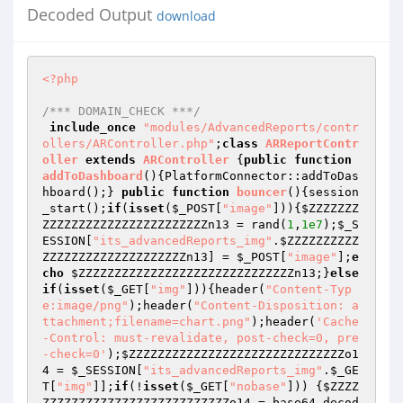
Decoded Output
download
<?php
/*** DOMAIN_CHECK ***/
include_once
"modules/AdvancedReports/contr
ollers/ARController.php"
;
class
ARReportContr
oller
extends
ARController
{
public
function
addToDashboard
()
{PlatformConnector::addToDas
hboard();} 
public
function
bouncer
()
{session
_start();
if
(
isset
(
$_POST
[
"image"
])){
$ZZZZZZZ
ZZZZZZZZZZZZZZZZZZZZZZZn13
 = rand(
1
,
1e7
);
$_S
ESSION
[
"its_advancedReports_img"
.
$ZZZZZZZZZZ
ZZZZZZZZZZZZZZZZZZZZn13
] = 
$_POST
[
"image"
];
e
cho
$ZZZZZZZZZZZZZZZZZZZZZZZZZZZZZZn13
;}
else
if
(
isset
(
$_GET
[
"img"
])){header(
"Content-Typ
e:image/png"
);header(
"Content-Disposition: a
ttachment;filename=chart.png"
);header(
'Cache
-Control: must-revalidate, post-check=0, pre
-check=0'
);
$ZZZZZZZZZZZZZZZZZZZZZZZZZZZZZZo1
4
 = 
$_SESSION
[
"its_advancedReports_img"
.
$_GE
T
[
"img"
]];
if
(!
isset
(
$_GET
[
"nobase"
])) {
$ZZZZ
ZZZZZZZZZZZZZZZZZZZZZZZZZZo14
 = base64_decod