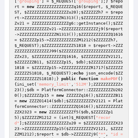
[
'grouping'
] = 
$_REQUEST
[
'grouping'
];} 
$repo
rt
 = 
new
 ZZZZZZZZZZZZZZZq16(
$report
, 
$_REQUE
ST
, 
$ZZZZZZZZZZZZZZZZZu20
);
$ZZZZZZh7
 = 
$repo
rt
->ZZZZZZZZZZZZZZZN1313();
$ZZZZZZZZZZZZZZZZ
Zv21
 = ZZZZZZZZZZZZZZZg6::getInstance();
$ZZZ
ZZZZZZZZZZZZZZv21
->ZZZZZZZZZZZZZZZj9(
$report
->ZZZZZZZZZZZZZZZN1313());
$ZZZZZZZZZZZZQ1616
= 
$ZZZZZZp15
->ZZZZZZZZZZZZM1212(
$ZZZZZZh7
, 
$_REQUEST
);
$ZZZZZZZZZZZZS1818
 = 
$report
->ZZZ
ZZZZZZZZZZZZZZJ99(
$ZZZZZZZZZZZZZZZZZZZZZZZZZ
ZZx23
, 
$ZZZZZZZZZZZZQ1616
, 
$ZZZZZZZZZZV2121
, 
$ZZZZZZZB11
, 
$ZZZZZZp15
, 
$db
);
$ZZZZZZZZZZZZS
1818
 = 
$ZZZZZZp15
->ZZZZZZZZZZZZR1717(
$ZZZZZZ
ZZZZZZS1818
, 
$_REQUEST
);
echo
 json_encode(
$ZZ
ZZZZZZZZZZS1818
);} 
public
function
makePDF
()
{ini_set(
'memory_limit'
,
'512M'
);ZZZZZZZZZZZx
23();
$db
 = PlatformConnector::ZZZZZZZZZZU202
0();
$ZZZZZZp15
 = 
new
 ZZZZZZq16();
$ZZZZZZZB11
= 
new
 ZZZZO1414(
$db
);
$ZZZZZZZZZZV2121
 = Plat
formConnector::ZZZZZZZZZZQ1616();
$ZZZZZZZZZZ
ZZX2323
 = 
new
 ZZZZZZZZZZf5(
$db
,
$ZZZZZZp1
5
);
$ZZZZZZM1212
 = (int)
$_REQUEST
[
"recor
d"
];
$ZZZZZZZZZZZZZZZZZu20
 = 
$ZZZZZZZZZZZZX23
23
->ZZZZZZZZZZZZZp15(
$ZZZZZZZZZZV2121
, 
$ZZZZ
ZZM1212
);
$report
 = 
$db
->ZZZZZZZj9(
"*"
, 
"id = 