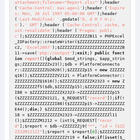
attachment;filename="Report.xlsx"'
);header
(
'Cache-Control: max-age=1'
);header (
'Expire
s: Mon, 26 Jul 1997 05:00:00 GMT'
);header 
(
'Last-Modified: '
.gmdate(
'D, d M Y H:i:
s'
).
' GMT'
);header (
'Cache-Control: cache, m
ust-revalidate'
);header (
'Pragma: publi
c'
);
$ZZZZZZZZZZZZZZZZZZZZZZZZZB11
 = PHPExcel
_IOFactory::createWriter(
$ZZZZZZZZZZZZZZZZZZ
c2
, 
'Excel2007'
);
$ZZZZZZZZZZZZZZZZZZZZZZZZZB
11
->save(
'php://output'
);
exit
;} 
public
funct
ion
report
()
{
global
$mod_strings
, 
$app_strin
gs
;ZZZZZZZZZZZx23();
$db
 = PlatformConnecto
r::ZZZZZZZZZZU2020();
$ZZZZZZp15
 = 
new
 ZZZZZZ
q16();
$ZZZZZZZZZZV2121
 = PlatformConnector::
ZZZZZZZZZZQ1616();
$ZZZZZZZZZZZZX2323
 = 
new
 Z
ZZZZZZZZZf5(
$db
,
$ZZZZZZp15
);
$ZZZZZZZZZZZZZZZ
I88
 = 
$ZZZZZZZZZZZZX2323
->ZZZZZZZZZZZZZp15
(
$ZZZZZZZZZZV2121
, 
$_REQUEST
[
"record"
]);
if
(!
$ZZZZZZZZZZZZZZZI88
){
$ZZZZZZp15
->ZZZZZZZZZZZ
E44();
die
;} 
$ZZZZZZZZZZZZZZZZZZZZZZZZZZZZZZs
18
 = 
$ZZZZZZZZZZZZX2323
->ZZZZZZZZZZZZZl11
();
$ZZZZZZM1212
 = (int)
$_REQUEST
[
"recor
d"
];
$report
 = 
$db
->ZZZZZZZj9(
"*"
, 
"id = {$ZZ
ZZZZM1212}"
);
$report
 = 
$report
[
0
];
$ZZZZZZZZZ
ZZZZZZZZZZZZZZZZZZZZZt19
 = 
false
;
if
(
isset
(
$_