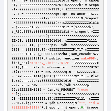
rt
 = 
new
 ZZZZZZZZZZZZZZZq16(
$report
, 
$_REQUE
ST
, 
$ZZZZZZZZZZZZZZZZZu20
);
$ZZZZZZh7
 = 
$repo
rt
->ZZZZZZZZZZZZZZZN1313();
$ZZZZZZZZZZZZZZZZ
Zv21
 = ZZZZZZZZZZZZZZZg6::getInstance();
$ZZZ
ZZZZZZZZZZZZZZv21
->ZZZZZZZZZZZZZZZj9(
$report
->ZZZZZZZZZZZZZZZN1313());
$ZZZZZZZZZZZZQ1616
= 
$ZZZZZZp15
->ZZZZZZZZZZZZM1212(
$ZZZZZZh7
, 
$_REQUEST
);
$ZZZZZZZZZZZZS1818
 = 
$report
->ZZZ
ZZZZZZZZZZZZZZJ99(
$ZZZZZZZZZZZZZZZZZZZZZZZZZ
ZZx23
, 
$ZZZZZZZZZZZZQ1616
, 
$ZZZZZZZZZZV2121
, 
$ZZZZZZZB11
, 
$ZZZZZZp15
, 
$db
);
$ZZZZZZZZZZZZS
1818
 = 
$ZZZZZZp15
->ZZZZZZZZZZZZR1717(
$ZZZZZZ
ZZZZZZS1818
, 
$_REQUEST
);
echo
 json_encode(
$ZZ
ZZZZZZZZZZS1818
);} 
public
function
makePDF
()
{ini_set(
'memory_limit'
,
'512M'
);ZZZZZZZZZZZx
23();
$db
 = PlatformConnector::ZZZZZZZZZZU202
0();
$ZZZZZZp15
 = 
new
 ZZZZZZq16();
$ZZZZZZZB11
= 
new
 ZZZZO1414(
$db
);
$ZZZZZZZZZZV2121
 = Plat
formConnector::ZZZZZZZZZZQ1616();
$ZZZZZZZZZZ
ZZX2323
 = 
new
 ZZZZZZZZZZf5(
$db
,
$ZZZZZZp1
5
);
$ZZZZZZM1212
 = (int)
$_REQUEST
[
"recor
d"
];
$ZZZZZZZZZZZZZZZZZu20
 = 
$ZZZZZZZZZZZZX23
23
->ZZZZZZZZZZZZZp15(
$ZZZZZZZZZZV2121
, 
$ZZZZ
ZZM1212
);
$report
 = 
$db
->ZZZZZZZj9(
"*"
, 
"id = 
{$ZZZZZZM1212}"
);
$report
 = 
$report
[
0
];
$repor