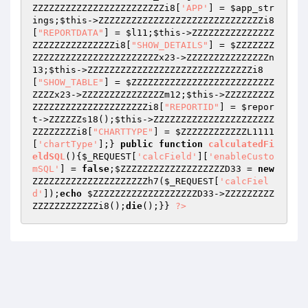
ZZZZZZZZZZZZZZZZZZZZZZZZi8[
'APP'
] = 
$app_str
ings
;
$this
->ZZZZZZZZZZZZZZZZZZZZZZZZZZZZZZi8
[
"REPORTDATA"
] = 
$l11
;
$this
->ZZZZZZZZZZZZZZZ
ZZZZZZZZZZZZZZZi8[
"SHOW_DETAILS"
] = 
$ZZZZZZZ
ZZZZZZZZZZZZZZZZZZZZZZZx23
->ZZZZZZZZZZZZZZZn
13;
$this
->ZZZZZZZZZZZZZZZZZZZZZZZZZZZZZZi8
[
"SHOW_TABLE"
] = 
$ZZZZZZZZZZZZZZZZZZZZZZZZZZ
ZZZZx23
->ZZZZZZZZZZZZZZZm12;
$this
->ZZZZZZZZZ
ZZZZZZZZZZZZZZZZZZZZZi8[
"REPORTID"
] = 
$repor
t
->ZZZZZZs18();
$this
->ZZZZZZZZZZZZZZZZZZZZZZ
ZZZZZZZZi8[
"CHARTTYPE"
] = 
$ZZZZZZZZZZZZL1111
[
'chartType'
];} 
public
function
calculatedFi
eldSQL
()
{
$_REQUEST
[
'calcField'
][
'enableCusto
mSQL'
] = 
false
;
$ZZZZZZZZZZZZZZZZZZZD33
 = 
new
ZZZZZZZZZZZZZZZZZZZZZh7(
$_REQUEST
[
'calcFiel
d'
]);
echo
$ZZZZZZZZZZZZZZZZZZZD33
->ZZZZZZZZZ
ZZZZZZZZZZZZi8();
die
();}} 
?>