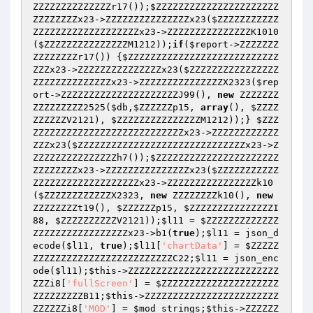
ZZZZZZZZZZZZZZr17());
$ZZZZZZZZZZZZZZZZZZZZZZ
ZZZZZZZZx23
->ZZZZZZZZZZZZZZZx23(
$ZZZZZZZZZZZ
ZZZZZZZZZZZZZZZZZZZx23
->ZZZZZZZZZZZZZZZK1010
(
$ZZZZZZZZZZZZZZZM1212
));
if
(
$report
->ZZZZZZZ
ZZZZZZZZr17()) {
$ZZZZZZZZZZZZZZZZZZZZZZZZZZZ
ZZZx23
->ZZZZZZZZZZZZZZZx23(
$ZZZZZZZZZZZZZZZZ
ZZZZZZZZZZZZZZx23
->ZZZZZZZZZZZZZZZX2323(
$rep
ort
->ZZZZZZZZZZZZZZZZZZZZZJ99(), 
new
 ZZZZZZZ
ZZZZZZZZZ2525(
$db
,
$ZZZZZZp15
, 
array
(), 
$ZZZZ
ZZZZZZV2121
), 
$ZZZZZZZZZZZZZZZM1212
));} 
$ZZZ
ZZZZZZZZZZZZZZZZZZZZZZZZZZZx23
->ZZZZZZZZZZZZ
ZZZx23(
$ZZZZZZZZZZZZZZZZZZZZZZZZZZZZZZx23
->Z
ZZZZZZZZZZZZZZZh7());
$ZZZZZZZZZZZZZZZZZZZZZZ
ZZZZZZZZx23
->ZZZZZZZZZZZZZZZx23(
$ZZZZZZZZZZZ
ZZZZZZZZZZZZZZZZZZZx23
->ZZZZZZZZZZZZZZZZk10
(
$ZZZZZZZZZZZZX2323
, 
new
 ZZZZZZZZk10(), 
new
ZZZZZZZZt19(), 
$ZZZZZZp15
, 
$ZZZZZZZZZZZZZZZI
88
, 
$ZZZZZZZZZZV2121
));
$l11
 = 
$ZZZZZZZZZZZZZ
ZZZZZZZZZZZZZZZZZx23
->b1(
true
);
$l11
 = json_d
ecode(
$l11
, 
true
);
$l11
[
'chartData'
] = 
$ZZZZZ
ZZZZZZZZZZZZZZZZZZZZZZZZZC22
;
$l11
 = json_enc
ode(
$l11
);
$this
->ZZZZZZZZZZZZZZZZZZZZZZZZZZZ
ZZZi8[
'fullScreen'
] = 
$ZZZZZZZZZZZZZZZZZZZZZ
ZZZZZZZZZB11
;
$this
->ZZZZZZZZZZZZZZZZZZZZZZZZ
ZZZZZZi8[
'MOD'
] = 
$mod_strings
;
$this
->ZZZZZZ