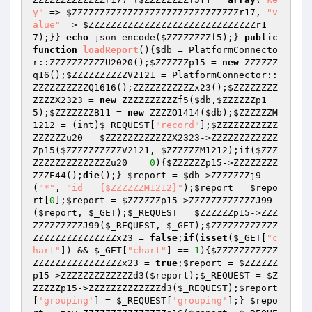
y"
 => 
$ZZZZZZZZZZZZZZZZZZZZZZZZZZZZZZr17
, 
"v
alue"
 => 
$ZZZZZZZZZZZZZZZZZZZZZZZZZZZZZZr1
7
);}} 
echo
 json_encode(
$ZZZZZZZZf5
);} 
public
function
loadReport
()
{
$db
 = PlatformConnecto
r::ZZZZZZZZZZU2020();
$ZZZZZZp15
 = 
new
 ZZZZZZ
q16();
$ZZZZZZZZZZV2121
 = PlatformConnector::
ZZZZZZZZZZQ1616();ZZZZZZZZZZZx23();
$ZZZZZZZZ
ZZZZX2323
 = 
new
 ZZZZZZZZZZf5(
$db
,
$ZZZZZZp1
5
);
$ZZZZZZZB11
 = 
new
 ZZZZO1414(
$db
);
$ZZZZZZM
1212
 = (int)
$_REQUEST
[
"record"
];
$ZZZZZZZZZZZ
ZZZZZZu20
 = 
$ZZZZZZZZZZZZX2323
->ZZZZZZZZZZZZ
Zp15(
$ZZZZZZZZZZV2121
, 
$ZZZZZZM1212
);
if
(
$ZZZ
ZZZZZZZZZZZZZZu20
 == 
0
){
$ZZZZZZp15
->ZZZZZZZZ
ZZZE44();
die
();} 
$report
 = 
$db
->ZZZZZZZj9
(
"*"
, 
"id = {$ZZZZZZM1212}"
);
$report
 = 
$repo
rt
[
0
];
$report
 = 
$ZZZZZZp15
->ZZZZZZZZZZZZJ99
(
$report
, 
$_GET
);
$_REQUEST
 = 
$ZZZZZZp15
->ZZZ
ZZZZZZZZZJ99(
$_REQUEST
, 
$_GET
);
$ZZZZZZZZZZZZ
ZZZZZZZZZZZZZZZx23
 = 
false
;
if
(
isset
(
$_GET
[
"c
hart"
]) && 
$_GET
[
"chart"
] == 
1
){
$ZZZZZZZZZZZ
ZZZZZZZZZZZZZZZZx23
 = 
true
;
$report
 = 
$ZZZZZZ
p15
->ZZZZZZZZZZZZZd3(
$report
);
$_REQUEST
 = 
$Z
ZZZZZp15
->ZZZZZZZZZZZZZd3(
$_REQUEST
);
$report
[
'grouping'
] = 
$_REQUEST
[
'grouping'
];} 
$repo