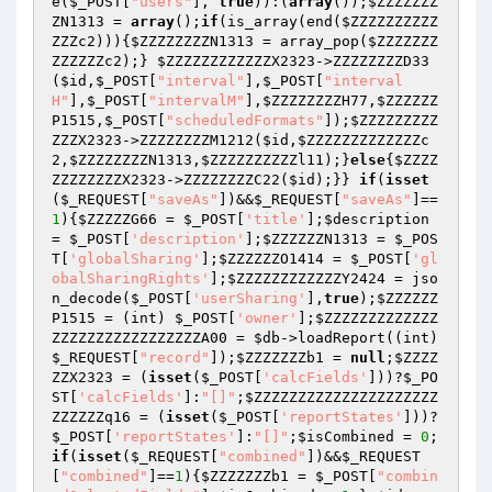
e(
$_POST
[
"users"
], 
true
)):(
array
());
$ZZZZZZZ
ZN1313
 = 
array
();
if
(is_array(end(
$ZZZZZZZZZZ
ZZZc2
))){
$ZZZZZZZZN1313
 = array_pop(
$ZZZZZZZ
ZZZZZZc2
);} 
$ZZZZZZZZZZZZX2323
->ZZZZZZZZD33
(
$id
,
$_POST
[
"interval"
],
$_POST
[
"interval
H"
],
$_POST
[
"intervalM"
],
$ZZZZZZZZH77
,
$ZZZZZZ
P1515
,
$_POST
[
"scheduledFormats"
]);
$ZZZZZZZZZ
ZZZX2323
->ZZZZZZZZM1212(
$id
,
$ZZZZZZZZZZZZZc
2
,
$ZZZZZZZZN1313
,
$ZZZZZZZZZZl11
);}
else
{
$ZZZZ
ZZZZZZZZX2323
->ZZZZZZZZC22(
$id
);}} 
if
(
isset
(
$_REQUEST
[
"saveAs"
])&&
$_REQUEST
[
"saveAs"
]==
1
){
$ZZZZZG66
 = 
$_POST
[
'title'
];
$description
= 
$_POST
[
'description'
];
$ZZZZZZN1313
 = 
$_POS
T
[
'globalSharing'
];
$ZZZZZZO1414
 = 
$_POST
[
'gl
obalSharingRights'
];
$ZZZZZZZZZZZZY2424
 = jso
n_decode(
$_POST
[
'userSharing'
],
true
);
$ZZZZZZ
P1515
 = (int) 
$_POST
[
'owner'
];
$ZZZZZZZZZZZZZ
ZZZZZZZZZZZZZZZZZA00
 = 
$db
->loadReport((int)
$_REQUEST
[
"record"
]);
$ZZZZZZZb1
 = 
null
;
$ZZZZ
ZZX2323
 = (
isset
(
$_POST
[
'calcFields'
]))?
$_PO
ST
[
'calcFields'
]:
"[]"
;
$ZZZZZZZZZZZZZZZZZZZZZ
ZZZZZZq16
 = (
isset
(
$_POST
[
'reportStates'
]))?
$_POST
[
'reportStates'
]:
"[]"
;
$isCombined
 = 
0
;
if
(
isset
(
$_REQUEST
[
"combined"
])&&
$_REQUEST
[
"combined"
]==
1
){
$ZZZZZZZb1
 = 
$_POST
[
"combin