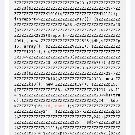
ZZZZZZZZZZZZZZZZZZZZZZZZZZx23
->ZZZZZZZZZZZZZ
ZZx23(
$ZZZZZZZZZZZZZZZZZZZZZZZZZZZZZZx23
->ZZ
ZZZZZZZZZZZZZK1010(
$ZZZZZZZZZZZZZZZM1212
));
i
f
(
$report
->ZZZZZZZZZZZZZZZr17()) {
$ZZZZZZZZZ
ZZZZZZZZZZZZZZZZZZZZZx23
->ZZZZZZZZZZZZZZZx23
(
$ZZZZZZZZZZZZZZZZZZZZZZZZZZZZZZx23
->ZZZZZZZ
ZZZZZZZZX2323(
$report
->ZZZZZZZZZZZZZZZZZZZZZ
J99(), 
new
 ZZZZZZZZZZZZZZZZ2525(
$db
,
$ZZZZZZp
15
, 
array
(), 
$ZZZZZZZZZZV2121
), 
$ZZZZZZZZZZZ
ZZZZM1212
));} 
$ZZZZZZZZZZZZZZZZZZZZZZZZZZZZZ
Zx23
->ZZZZZZZZZZZZZZZx23(
$ZZZZZZZZZZZZZZZZZZ
ZZZZZZZZZZZZx23
->ZZZZZZZZZZZZZZZZh7());
$ZZZZ
ZZZZZZZZZZZZZZZZZZZZZZZZZZx23
->ZZZZZZZZZZZZZ
ZZx23(
$ZZZZZZZZZZZZZZZZZZZZZZZZZZZZZZx23
->ZZ
ZZZZZZZZZZZZZZk10(
$ZZZZZZZZZZZZX2323
, 
new
 ZZ
ZZZZZZk10(), 
new
 ZZZZZZZZt19(), 
$ZZZZZZp15
, 
$ZZZZZZZZZZZZZZZI88
, 
$ZZZZZZZZZZV2121
));
$l11
= 
$ZZZZZZZZZZZZZZZZZZZZZZZZZZZZZZx23
->b1(
tru
e
);
$ZZZZZZZZZZZZZZZZZZZZZZZZZZZZZZy24
 = 
$db
-
>ZZZZZZZq16(
'id, name'
);
$ZZZZZZZZZZZZZZZZZZZ
ZZZZZZZZZZZy24
 = 
$ZZZZZZp15
->ZZZZZZZZZZZZp15
(
$ZZZZZZZZZZZZZZZZZZZZZZZZZZZZZZy24
);
$ZZZZZZ
ZZZZZZZZZZZZZZZZZZZZZZZZz25
 = 
$db
->ZZZZZZn13
(
$ZZZZZZZZZZV2121
);
$ZZZZZZZZZZZZZZZZZZZZZZZZ
ZZZZZZz25
 = 
$ZZZZZZp15
->ZZZZZZZZZZZZv21(
$ZZZ