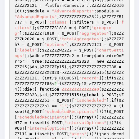
ZZZZV2121
 = PlatformConnector::ZZZZZZZZZZQ16
16();
$module
 = 
"AdvancedReports"
;
$module
 = 
"AdvancedReports"
;ZZZZZZZZZZZx23();
$ZZZZZZR1
717
 = 
$_POST
[
'columns'
];
$filters
 = 
$_POST
[
'f
ilters'
];
$ZZZZZZS1818
 = 
$_POST
[
'groupin
g'
];
$ZZZZZZT1919
 = 
$_POST
[
'aggregates'
];
$ZZZ
ZZZU2020
 = 
$_POST
[
'totalAggregates'
];
$ZZZZZZ
h7
 = 
$_POST
[
'options'
];
$ZZZZZZV2121
 = 
$_POST
[
'labels'
];
$ZZZZZZW2222
 = 
$_POST
[
'chartSetti
ngs'
];
$adb
->ZZZZZZZZZZc2 = 
true
;
$adb
->dieOnE
rror = 
true
;
$ZZZZZZZZZZZZX2323
 = 
new
 ZZZZZZZ
ZZZf5(
$db
,
$ZZZZZZp15
);
$ZZZZZZZZZZZZZZZI88
 = 
$ZZZZZZZZZZZZX2323
->ZZZZZZZZZZZZZp15(
$ZZZZZZ
ZZZZV2121
, (int)
$_REQUEST
[
"record"
]);
if
(
$ZZZ
ZZZZZZZZZZZZI88
<
2
){
$ZZZZZZp15
->ZZZZZZZZZZZE4
4();
die
;} 
function
ZZZZZZZZZZZZZa0
(
$ZZZZZZZZ
ZZZZX2323
,
$id
,
$ZZZZZZP1515
)
{
global
$_POST
;
$Z
ZZZZZZZZZZZZb1
 = 
$_POST
[
"isScheduled"
];
if
(
$Z
ZZZZZZZZZZZZb1
 == 
"1"
){
$ZZZZZZZZZZZZZc2
 = (
i
sset
(
$_POST
[
"scheduledRecipients"
]))?(
$_POST
[
"scheduledRecipients"
]):(
array
());
$ZZZZZZZZ
H77
 = (
isset
(
$_POST
[
"intervalOptions"
]))?(
$_
POST
[
"intervalOptions"
]):(
array
());
$ZZZZZZZZ
ZZl11
 = (
isset
(
$_POST
[
"users"
]))?(json_decod