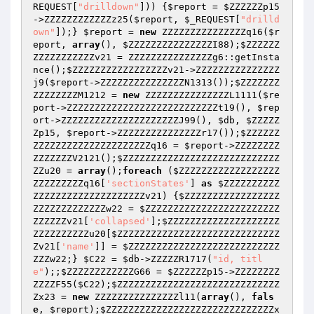
REQUEST
[
"drilldown"
])) {
$report
 = 
$ZZZZZZp15
->ZZZZZZZZZZZZz25(
$report
, 
$_REQUEST
[
"drilld
own"
]);} 
$report
 = 
new
 ZZZZZZZZZZZZZZZq16(
$r
eport
, 
array
(), 
$ZZZZZZZZZZZZZZZI88
);
$ZZZZZZ
ZZZZZZZZZZZv21
 = ZZZZZZZZZZZZZZZg6::getInsta
nce();
$ZZZZZZZZZZZZZZZZZv21
->ZZZZZZZZZZZZZZZ
j9(
$report
->ZZZZZZZZZZZZZZZN1313());
$ZZZZZZZ
ZZZZZZZZM1212
 = 
new
 ZZZZZZZZZZZZZZZL1111(
$re
port
->ZZZZZZZZZZZZZZZZZZZZZZZZZZZt19(), 
$rep
ort
->ZZZZZZZZZZZZZZZZZZZZZJ99(), 
$db
, 
$ZZZZZ
Zp15
, 
$report
->ZZZZZZZZZZZZZZZr17());
$ZZZZZZ
ZZZZZZZZZZZZZZZZZZZZZq16
 = 
$report
->ZZZZZZZZ
ZZZZZZZV2121();
$ZZZZZZZZZZZZZZZZZZZZZZZZZZZZ
ZZu20
 = 
array
();
foreach
 (
$ZZZZZZZZZZZZZZZZZZ
ZZZZZZZZZq16
[
'sectionStates'
] 
as
$ZZZZZZZZZZ
ZZZZZZZZZZZZZZZZZZZZv21
) {
$ZZZZZZZZZZZZZZZZZ
ZZZZZZZZZZZZZw22
 = 
$ZZZZZZZZZZZZZZZZZZZZZZZZ
ZZZZZZv21
[
'collapsed'
];
$ZZZZZZZZZZZZZZZZZZZZ
ZZZZZZZZZZu20
[
$ZZZZZZZZZZZZZZZZZZZZZZZZZZZZZ
Zv21
[
'name'
]] = 
$ZZZZZZZZZZZZZZZZZZZZZZZZZZZ
ZZZw22
;} 
$C22
 = 
$db
->ZZZZZR1717(
"id, titl
e"
);;
$ZZZZZZZZZZZZG66
 = 
$ZZZZZZp15
->ZZZZZZZZ
ZZZZF55(
$C22
);
$ZZZZZZZZZZZZZZZZZZZZZZZZZZZZZ
Zx23
 = 
new
 ZZZZZZZZZZZZZZZl11(
array
(), 
fals
e
, 
$report
);
$ZZZZZZZZZZZZZZZZZZZZZZZZZZZZZZx