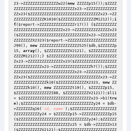
23
->ZZZZZZZZZZZZZZZw22(
new
 ZZZZZp15());
$ZZZZ
ZZZZZZZZZZZZZZZZZZZZZZZZZZx23
->ZZZZZZZZZZZZZ
ZZx23(
$ZZZZZZZZZZZZZZZZZZZZZZZZZZZZZZx23
->ZZ
ZZZZZZZZZZZZZK1010(
$ZZZZZZZZZZZZZZZM1212
));
i
f
(
$report
->ZZZZZZZZZZZZZZZr17()) {
$ZZZZZZZZZ
ZZZZZZZZZZZZZZZZZZZZZx23
->ZZZZZZZZZZZZZZZx23
(
$ZZZZZZZZZZZZZZZZZZZZZZZZZZZZZZx23
->ZZZZZZZ
ZZZZZZZZX2323(
$report
->ZZZZZZZZZZZZZZZZZZZZZ
J99(), 
new
 ZZZZZZZZZZZZZZZZ2525(
$db
,
$ZZZZZZp
15
, 
array
(), 
$ZZZZZZZZZZV2121
), 
$ZZZZZZZZZZZ
ZZZZM1212
));} 
$ZZZZZZZZZZZZZZZZZZZZZZZZZZZZZ
Zx23
->ZZZZZZZZZZZZZZZx23(
$ZZZZZZZZZZZZZZZZZZ
ZZZZZZZZZZZZx23
->ZZZZZZZZZZZZZZZZh7());
$ZZZZ
ZZZZZZZZZZZZZZZZZZZZZZZZZZx23
->ZZZZZZZZZZZZZ
ZZx23(
$ZZZZZZZZZZZZZZZZZZZZZZZZZZZZZZx23
->ZZ
ZZZZZZZZZZZZZZk10(
$ZZZZZZZZZZZZX2323
, 
new
 ZZ
ZZZZZZk10(), 
new
 ZZZZZZZZt19(), 
$ZZZZZZp15
, 
$ZZZZZZZZZZZZZZZI88
, 
$ZZZZZZZZZZV2121
));
$l11
= 
$ZZZZZZZZZZZZZZZZZZZZZZZZZZZZZZx23
->b1(
tru
e
);
$ZZZZZZZZZZZZZZZZZZZZZZZZZZZZZZy24
 = 
$db
-
>ZZZZZZZq16(
'id, name'
);
$ZZZZZZZZZZZZZZZZZZZ
ZZZZZZZZZZZy24
 = 
$ZZZZZZp15
->ZZZZZZZZZZZZp15
(
$ZZZZZZZZZZZZZZZZZZZZZZZZZZZZZZy24
);
$ZZZZZZ
ZZZZZZZZZZZZZZZZZZZZZZZZz25
 = 
$db
->ZZZZZZn13
(
$ZZZZZZZZZZV2121
);
$ZZZZZZZZZZZZZZZZZZZZZZZZ