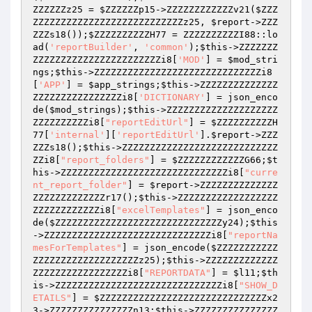
ZZZZZZz25
 = 
$ZZZZZZp15
->ZZZZZZZZZZZZv21(
$ZZZ
ZZZZZZZZZZZZZZZZZZZZZZZZZZZz25
, 
$report
->ZZZ
ZZZs18());
$ZZZZZZZZZZH77
 = ZZZZZZZZZZI88::lo
ad(
'reportBuilder'
, 
'common'
);
$this
->ZZZZZZZ
ZZZZZZZZZZZZZZZZZZZZZZZi8[
'MOD'
] = 
$mod_stri
ngs
;
$this
->ZZZZZZZZZZZZZZZZZZZZZZZZZZZZZZi8
[
'APP'
] = 
$app_strings
;
$this
->ZZZZZZZZZZZZZZ
ZZZZZZZZZZZZZZZZi8[
'DICTIONARY'
] = json_enco
de(
$mod_strings
);
$this
->ZZZZZZZZZZZZZZZZZZZZ
ZZZZZZZZZZi8[
"reportEditUrl"
] = 
$ZZZZZZZZZZH
77
[
'internal'
][
'reportEditUrl'
].
$report
->ZZZ
ZZZs18();
$this
->ZZZZZZZZZZZZZZZZZZZZZZZZZZZZ
ZZi8[
"report_folders"
] = 
$ZZZZZZZZZZZZG66
;
$t
his
->ZZZZZZZZZZZZZZZZZZZZZZZZZZZZZZi8[
"curre
nt_report_folder"
] = 
$report
->ZZZZZZZZZZZZZZ
ZZZZZZZZZZZZZr17();
$this
->ZZZZZZZZZZZZZZZZZZ
ZZZZZZZZZZZZi8[
"excelTemplates"
] = json_enco
de(
$ZZZZZZZZZZZZZZZZZZZZZZZZZZZZZZy24
);
$this
->ZZZZZZZZZZZZZZZZZZZZZZZZZZZZZZi8[
"reportNa
mesForTemplates"
] = json_encode(
$ZZZZZZZZZZZ
ZZZZZZZZZZZZZZZZZZZz25
);
$this
->ZZZZZZZZZZZZZ
ZZZZZZZZZZZZZZZZZi8[
"REPORTDATA"
] = 
$l11
;
$th
is
->ZZZZZZZZZZZZZZZZZZZZZZZZZZZZZZi8[
"SHOW_D
ETAILS"
] = 
$ZZZZZZZZZZZZZZZZZZZZZZZZZZZZZZx2
3
->ZZZZZZZZZZZZZZZn13;
$this
->ZZZZZZZZZZZZZZZ