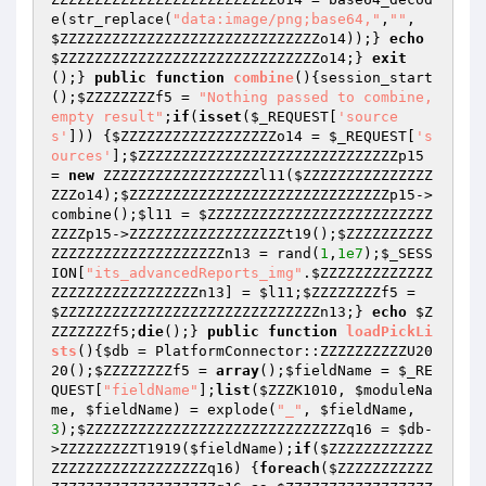
e(str_replace(
"data:image/png;base64,"
,
""
, 
$ZZZZZZZZZZZZZZZZZZZZZZZZZZZZZZo14
));} 
echo
$ZZZZZZZZZZZZZZZZZZZZZZZZZZZZZZo14
;} 
exit
();} 
public
function
combine
()
{session_start
();
$ZZZZZZZZf5
 = 
"Nothing passed to combine, 
empty result"
;
if
(
isset
(
$_REQUEST
[
'source
s'
])) {
$ZZZZZZZZZZZZZZZZZZo14
 = 
$_REQUEST
[
's
ources'
];
$ZZZZZZZZZZZZZZZZZZZZZZZZZZZZZZp15
= 
new
 ZZZZZZZZZZZZZZZZZZl11(
$ZZZZZZZZZZZZZZZ
ZZZo14
);
$ZZZZZZZZZZZZZZZZZZZZZZZZZZZZZZp15
->
combine();
$l11
 = 
$ZZZZZZZZZZZZZZZZZZZZZZZZZZ
ZZZZp15
->ZZZZZZZZZZZZZZZZZZt19();
$ZZZZZZZZZZ
ZZZZZZZZZZZZZZZZZZZZn13
 = rand(
1
,
1e7
);
$_SESS
ION
[
"its_advancedReports_img"
.
$ZZZZZZZZZZZZZ
ZZZZZZZZZZZZZZZZZn13
] = 
$l11
;
$ZZZZZZZZf5
 = 
$ZZZZZZZZZZZZZZZZZZZZZZZZZZZZZZn13
;} 
echo
$Z
ZZZZZZZf5
;
die
();} 
public
function
loadPickLi
sts
()
{
$db
 = PlatformConnector::ZZZZZZZZZZU20
20();
$ZZZZZZZZf5
 = 
array
();
$fieldName
 = 
$_RE
QUEST
[
"fieldName"
];
list
(
$ZZZK1010
, 
$moduleNa
me
, 
$fieldName
) = explode(
"_"
, 
$fieldName
, 
3
);
$ZZZZZZZZZZZZZZZZZZZZZZZZZZZZZZq16
 = 
$db
-
>ZZZZZZZZZT1919(
$fieldName
);
if
(
$ZZZZZZZZZZZZ
ZZZZZZZZZZZZZZZZZZq16
) {
foreach
(
$ZZZZZZZZZZZ