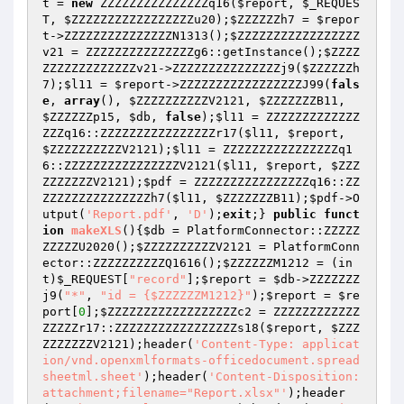
t
 = 
new
 ZZZZZZZZZZZZZZZq16(
$report
, 
$_REQUES
T
, 
$ZZZZZZZZZZZZZZZZZu20
);
$ZZZZZZh7
 = 
$repor
t
->ZZZZZZZZZZZZZZZN1313();
$ZZZZZZZZZZZZZZZZZ
v21
 = ZZZZZZZZZZZZZZZg6::getInstance();
$ZZZZ
ZZZZZZZZZZZZZv21
->ZZZZZZZZZZZZZZZj9(
$ZZZZZZh
7
);
$l11
 = 
$report
->ZZZZZZZZZZZZZZZZZJ99(
fals
e
, 
array
(), 
$ZZZZZZZZZZV2121
, 
$ZZZZZZZB11
, 
$ZZZZZZp15
, 
$db
, 
false
);
$l11
 = ZZZZZZZZZZZZZ
ZZZq16::ZZZZZZZZZZZZZZZZr17(
$l11
, 
$report
, 
$ZZZZZZZZZZV2121
);
$l11
 = ZZZZZZZZZZZZZZZZq1
6::ZZZZZZZZZZZZZZZZV2121(
$l11
, 
$report
, 
$ZZZ
ZZZZZZZV2121
);
$pdf
 = ZZZZZZZZZZZZZZZZq16::ZZ
ZZZZZZZZZZZZZZZh7(
$l11
, 
$ZZZZZZZB11
);
$pdf
->O
utput(
'Report.pdf'
, 
'D'
);
exit
;} 
public
funct
ion
makeXLS
()
{
$db
 = PlatformConnector::ZZZZZ
ZZZZZU2020();
$ZZZZZZZZZZV2121
 = PlatformConn
ector::ZZZZZZZZZZQ1616();
$ZZZZZZM1212
 = (in
t)
$_REQUEST
[
"record"
];
$report
 = 
$db
->ZZZZZZZ
j9(
"*"
, 
"id = {$ZZZZZZM1212}"
);
$report
 = 
$re
port
[
0
];
$ZZZZZZZZZZZZZZZZZZc2
 = ZZZZZZZZZZZZ
ZZZZZr17::ZZZZZZZZZZZZZZZZZs18(
$report
, 
$ZZZ
ZZZZZZZV2121
);header(
'Content-Type: applicat
ion/vnd.openxmlformats-officedocument.spread
sheetml.sheet'
);header(
'Content-Disposition: 
attachment;filename="Report.xlsx"'
);header