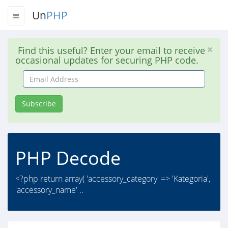
Un
PHP
Find this useful? Enter your email to receive
occasional updates for securing PHP code.
Email
Address
Subscribe
PHP Decode
<?php return array( 'accessory_category' => 'Kategoria',
'accessory_name' ..