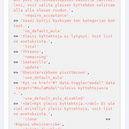
lesi, voit valita yleisen kyttehdon valitsem
alla alla olevan ruudun.'
,

'require_acceptance'
=> 
'Vaadi kyttji hyvksymn tmn kategorian koh
teet.'
,

'no_default_eula'
=> 
'Yleisi kyttehtoja ei lytynyt. Voit list 
ne asetuksista.'
,

'total'
=> 
'Yhteens'
,

'remaining'
=> 
'Saatavilla'
,

'update'
=> 
'Oheistarvikkeen pivittminen'
,

'use_default_eula'
=> 
'Kyt <a href="#" data-toggle="modal" data
-target="#eulaModal">yleisi kyttehtoja</a
>.'
,

'use_default_eula_disabled'
=> 
'<del>Kyt yleisi kyttehtoja.</del> Et ole 
viel mritellyt yleisi kyttehtoja, voit list 
ne asetuksista.'
,

'clone'
                             => 
'Kopioi oheistarvike'
,
