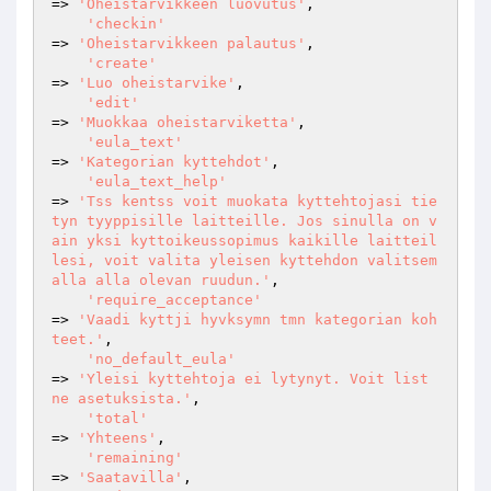
=> 
'Oheistarvikkeen luovutus'
,

'checkin'
=> 
'Oheistarvikkeen palautus'
,

'create'
=> 
'Luo oheistarvike'
,

'edit'
=> 
'Muokkaa oheistarviketta'
,

'eula_text'
=> 
'Kategorian kyttehdot'
,

'eula_text_help'
=> 
'Tss kentss voit muokata kyttehtojasi tie
tyn tyyppisille laitteille. Jos sinulla on v
ain yksi kyttoikeussopimus kaikille laitteil
lesi, voit valita yleisen kyttehdon valitsem
alla alla olevan ruudun.'
,

'require_acceptance'
=> 
'Vaadi kyttji hyvksymn tmn kategorian koh
teet.'
,

'no_default_eula'
=> 
'Yleisi kyttehtoja ei lytynyt. Voit list 
ne asetuksista.'
,

'total'
=> 
'Yhteens'
,

'remaining'
=> 
'Saatavilla'
,
