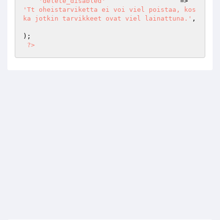
'delete_disabled'
                   => 
'Tt oheistarviketta ei voi viel poistaa, kos
ka jotkin tarvikkeet ovat viel lainattuna.'
,

);

?>