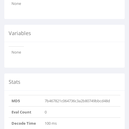
None
Variables
None
Stats
MD5
7b467821c064736c3a2b80749bbcd48d
Eval Count
0
Decode Time
100 ms