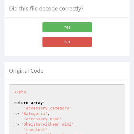
Did this file decode correctly?
Yes
No
Original Code
<?php
return
array
(

'accessory_category'
=> 
'Kategoria'
,

'accessory_name'
=> 
'Oheistarvikkeen nimi'
,

'checkout'