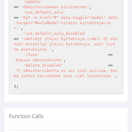
'update'
=> 
'Oheistarvikkeen pivittminen'
,

'use_default_eula'
=> 
'Kyt <a href="#" data-toggle="modal" data
-target="#eulaModal">yleisi kyttehtoja</a
>.'
,

'use_default_eula_disabled'
=> 
'<del>Kyt yleisi kyttehtoja.</del> Et ole 
viel mritellyt yleisi kyttehtoja, voit list 
ne asetuksista.'
,

'clone'
                             => 
'Kopioi oheistarvike'
,

'delete_disabled'
                   => 
'Tt oheistarviketta ei voi viel poistaa, kos
ka jotkin tarvikkeet ovat viel lainattuna.'
,

Function Calls