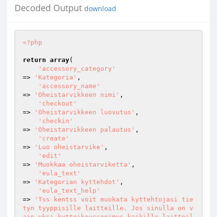
Decoded Output
download
<?php
return
array
(

'accessory_category'
=> 
'Kategoria'
,

'accessory_name'
=> 
'Oheistarvikkeen nimi'
,

'checkout'
=> 
'Oheistarvikkeen luovutus'
,

'checkin'
=> 
'Oheistarvikkeen palautus'
,

'create'
=> 
'Luo oheistarvike'
,

'edit'
=> 
'Muokkaa oheistarviketta'
,

'eula_text'
=> 
'Kategorian kyttehdot'
,

'eula_text_help'
=> 
'Tss kentss voit muokata kyttehtojasi tie
tyn tyyppisille laitteille. Jos sinulla on v
ain yksi kyttoikeussopimus kaikille laitteil