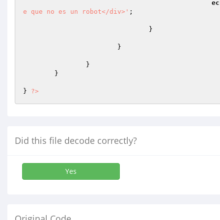
ec
e que no es un robot</div>'
; 

				} 

			} 

		} 

	} 

} 
?>
Did this file decode correctly?
Yes
Original Code