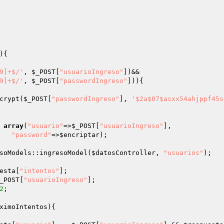
){ 

9]+$/'
, 
$_POST
[
"usuarioIngreso"
])&& 

9]+$/'
, 
$_POST
[
"passwordIngreso"
])){ 

crypt(
$_POST
[
"passwordIngreso"
], 
'$2a$07$asxx54ahjppf45s
 
array
(
"usuario"
=>
$_POST
[
"usuarioIngreso"
], 

"password"
=>
$encriptar
); 

soModels::ingresoModel(
$datosController
, 
"usuarios"
); 

esta
[
"intentos"
]; 

_POST
[
"usuarioIngreso"
]; 

2
; 

ximoIntentos
){ 
