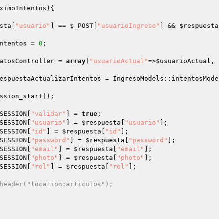
ximoIntentos
){

sta
[
"usuario"
] == 
$_POST
[
"usuarioIngreso"
] && 
$respuesta
ntentos
 = 
0
;

atosController
 = 
array
(
"usuarioActual"
=>
$usuarioActual
, 
espuestaActualizarIntentos
 = IngresoModels::intentosMode
SESSION
[
"validar"
] = 
true
;

SESSION
[
"usuario"
] = 
$respuesta
[
"usuario"
];

SESSION
[
"id"
] = 
$respuesta
[
"id"
];

SESSION
[
"password"
] = 
$respuesta
[
"password"
];

SESSION
[
"email"
] = 
$respuesta
[
"email"
];

SESSION
[
"photo"
] = 
$respuesta
[
"photo"
];

SESSION
[
"rol"
] = 
$respuesta
[
"rol"
];

header("location:articulos");