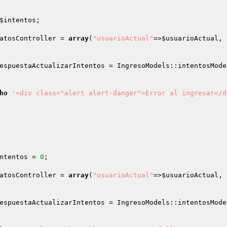
$intentos
; 

atosController
 = 
array
(
"usuarioActual"
=>
$usuarioActual
, 
espuestaActualizarIntentos
 = IngresoModels::intentosMode
ho
'<div class="alert alert-danger">Error al ingresar</d
ntentos
 = 
0
; 

atosController
 = 
array
(
"usuarioActual"
=>
$usuarioActual
, 
espuestaActualizarIntentos
 = IngresoModels::intentosMode