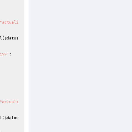
"actuali
l(
$datos
iv>'
; 

"actuali
l(
$datos