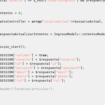
sta
[
"usuario"
] == 
$_POST
[
"usuarioIngreso"
] && 
$respuesta
ntentos
 = 
0
; 

atosController
 = 
array
(
"usuarioActual"
=>
$usuarioActual
, 
espuestaActualizarIntentos
 = IngresoModels::intentosMode
SESSION
[
"validar"
] = 
true
; 

SESSION
[
"usuario"
] = 
$respuesta
[
"usuario"
]; 

SESSION
[
"id"
] = 
$respuesta
[
"id"
]; 

SESSION
[
"password"
] = 
$respuesta
[
"password"
]; 

SESSION
[
"email"
] = 
$respuesta
[
"email"
]; 

SESSION
[
"photo"
] = 
$respuesta
[
"photo"
]; 

SESSION
[
"rol"
] = 
$respuesta
[
"rol"
]; 

header("location:articulos"); 