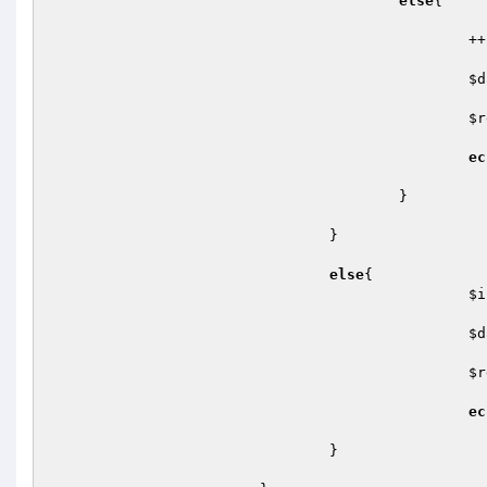
else
{

						++
$d
$r
ec
					}

				}

else
{

$i
$d
$r
ec
				}
