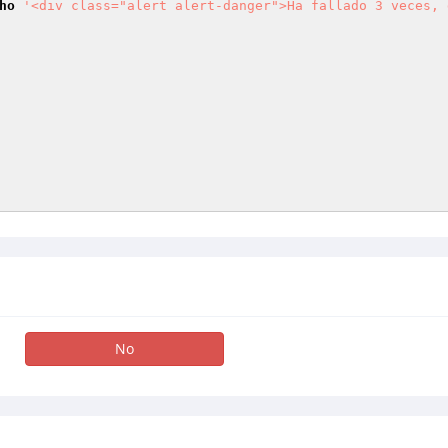
ho
'<div class="alert alert-danger">Ha fallado 3 veces, 
No