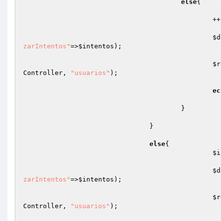
else
{ 

						++
$d
zarIntentos"
=>
$intentos
); 

$r
Controller
, 
"usuarios"
); 

ec
					} 

				} 

else
{ 

$i
$d
zarIntentos"
=>
$intentos
); 

$r
Controller
, 
"usuarios"
); 
