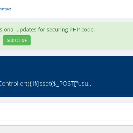
ontact
asional updates for securing PHP code.
Subscribe
ntroller(){ if(isset($_POST["usu..