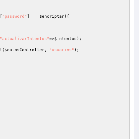
[
"password"
] == 
$encriptar
){

"actualizarIntentos"
=>
$intentos
);

l(
$datosController
, 
"usuarios"
);
