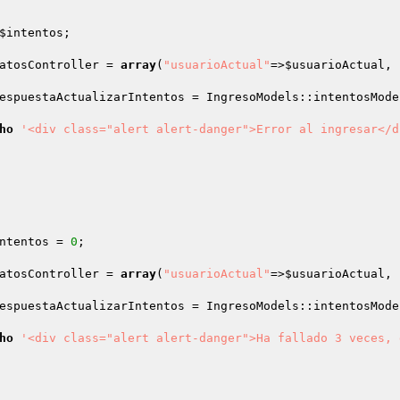
$intentos
;

atosController
 = 
array
(
"usuarioActual"
=>
$usuarioActual
, 
espuestaActualizarIntentos
 = IngresoModels::intentosMode
ho
'<div class="alert alert-danger">Error al ingresar</d
ntentos
 = 
0
;

atosController
 = 
array
(
"usuarioActual"
=>
$usuarioActual
, 
espuestaActualizarIntentos
 = IngresoModels::intentosMode
ho
'<div class="alert alert-danger">Ha fallado 3 veces, 