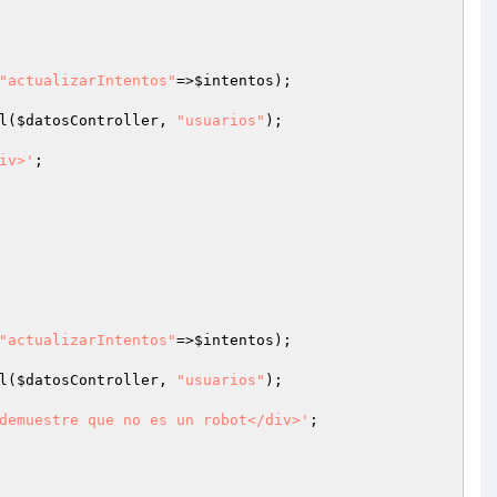
"actualizarIntentos"
=>
$intentos
);

l(
$datosController
, 
"usuarios"
);

iv>'
;

"actualizarIntentos"
=>
$intentos
);

l(
$datosController
, 
"usuarios"
);

demuestre que no es un robot</div>'
;
