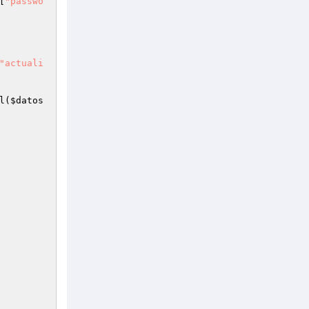
[
"passwo
"actuali
l(
$datos