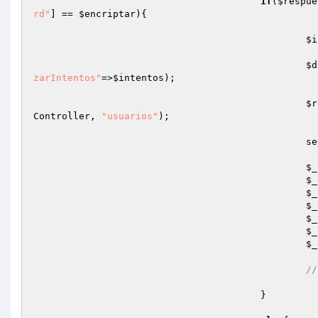
if
(
$respue
rd"
] == 
$encriptar
){ 

$i
$d
zarIntentos"
=>
$intentos
); 

$r
Controller
, 
"usuarios"
); 

						session_start(); 

$_
$_
$_
$_
$_
$_
$_
//
					} 
