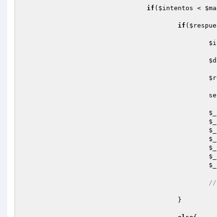
if
(
$intentos
 < 
$ma
if
(
$respue
$i
$d
$r
						session_start();

$_
$_
$_
$_
$_
$_
$_
//
					}
