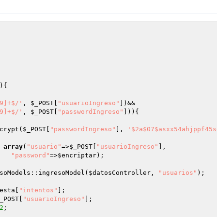
){

9]+$/'
, 
$_POST
[
"usuarioIngreso"
])&&

9]+$/'
, 
$_POST
[
"passwordIngreso"
])){

crypt(
$_POST
[
"passwordIngreso"
], 
'$2a$07$asxx54ahjppf45s
 
array
(
"usuario"
=>
$_POST
[
"usuarioIngreso"
],

"password"
=>
$encriptar
);

soModels::ingresoModel(
$datosController
, 
"usuarios"
);

esta
[
"intentos"
];

_POST
[
"usuarioIngreso"
];

2
;
