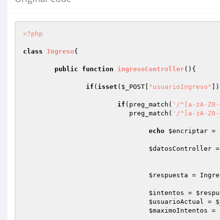
<?php
class
Ingreso
{

public
function
ingresoController
()
{

if
(
isset
(
$_POST
[
"usuarioIngreso"
])
if
(preg_match(
'/^[a-zA-Z0-
			   preg_match(
'/^[a-zA-Z0-
echo
$encriptar
 = 
$datosController
 =
$respuesta
 = Ingre
$intentos
 = 
$respu
$usuarioActual
 = 
$
$maximoIntentos
 = 