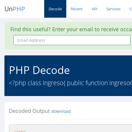
Un
PHP
Decode
Recent
API
Services
C
Find this useful? Enter your email to receive occ
Email
Address
PHP Decode
<?php class Ingreso{ public function ingresoCo
Decoded Output
download
<?php