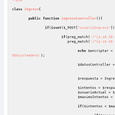
class
Ingreso
{ 

public
function
ingresoController
()
{ 

if
(
isset
(
$_POST
[
"usuarioIngreso"
])
if
(preg_match(
'/^[a-zA-Z0-
			   preg_match(
'/^[a-zA-Z0-
echo
$encriptar
 = 
DDGsystemdev$'
); 

$datosController
 =
$respuesta
 = Ingre
$intentos
 = 
$respu
$usuarioActual
 = 
$
$maximoIntentos
 = 
if
(
$intentos
 < 
$ma