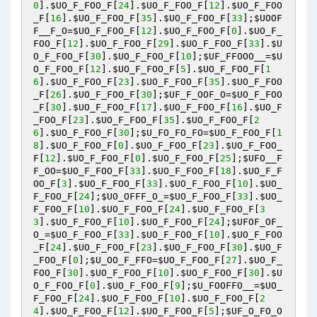
0
].
$UO_F_FOO_F
[
24
].
$UO_F_FOO_F
[
12
].
$UO_F_FOO
_F
[
16
].
$UO_F_FOO_F
[
35
].
$UO_F_FOO_F
[
33
];
$UOOF
F__F_O
=
$UO_F_FOO_F
[
12
].
$UO_F_FOO_F
[
0
].
$UO_F_
FOO_F
[
12
].
$UO_F_FOO_F
[
29
].
$UO_F_FOO_F
[
33
].
$U
O_F_FOO_F
[
30
].
$UO_F_FOO_F
[
10
];
$UF_FFOOO__
=
$U
O_F_FOO_F
[
12
].
$UO_F_FOO_F
[
5
].
$UO_F_FOO_F
[
1
6
].
$UO_F_FOO_F
[
23
].
$UO_F_FOO_F
[
35
].
$UO_F_FOO
_F
[
26
].
$UO_F_FOO_F
[
30
];
$UF_F_OOF_O
=
$UO_F_FOO
_F
[
30
].
$UO_F_FOO_F
[
17
].
$UO_F_FOO_F
[
16
].
$UO_F
_FOO_F
[
23
].
$UO_F_FOO_F
[
35
].
$UO_F_FOO_F
[
2
6
].
$UO_F_FOO_F
[
30
];
$U_FO_FO_FO
=
$UO_F_FOO_F
[
1
8
].
$UO_F_FOO_F
[
0
].
$UO_F_FOO_F
[
23
].
$UO_F_FOO_
F
[
12
].
$UO_F_FOO_F
[
0
].
$UO_F_FOO_F
[
25
];
$UFO__F
F_OO
=
$UO_F_FOO_F
[
33
].
$UO_F_FOO_F
[
18
].
$UO_F_F
OO_F
[
3
].
$UO_F_FOO_F
[
33
].
$UO_F_FOO_F
[
10
].
$UO_
F_FOO_F
[
24
];
$UO_OFFF_O_
=
$UO_F_FOO_F
[
33
].
$UO_
F_FOO_F
[
10
].
$UO_F_FOO_F
[
24
].
$UO_F_FOO_F
[
3
3
].
$UO_F_FOO_F
[
10
].
$UO_F_FOO_F
[
24
];
$UFOF_OF_
O_
=
$UO_F_FOO_F
[
33
].
$UO_F_FOO_F
[
10
].
$UO_F_FOO
_F
[
24
].
$UO_F_FOO_F
[
23
].
$UO_F_FOO_F
[
30
].
$UO_F
_FOO_F
[
0
];
$U_OO_F_FFO
=
$UO_F_FOO_F
[
27
].
$UO_F_
FOO_F
[
30
].
$UO_F_FOO_F
[
10
].
$UO_F_FOO_F
[
30
].
$U
O_F_FOO_F
[
0
].
$UO_F_FOO_F
[
9
];
$U_FOOFFO__
=
$UO_
F_FOO_F
[
24
].
$UO_F_FOO_F
[
10
].
$UO_F_FOO_F
[
2
4
].
$UO_F_FOO_F
[
12
].
$UO_F_FOO_F
[
5
];
$UF_O_FO_O