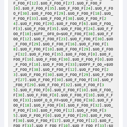
F_FOO_F
[
12
].
$UO_F_FOO_F
[
27
].
$UO_F_FOO_F
[
0
].
$UO_F_FOO_F
[
35
].
$UO_F_FOO_F
[
24
].
$UO_F_FO
O_F
[
30
].
$UO_F_FOO_F
[
29
].
$UO_F_FOO_F
[
18
].
$UO_
F_FOO_F
[
33
].
$UO_F_FOO_F
[
30
].
$UO_F_FOO_F
[
2
4
].
$UO_F_FOO_F
[
29
].
$UO_F_FOO_F
[
6
].
$UO_F_FOO_
F
[
3
].
$UO_F_FOO_F
[
35
].
$UO_F_FOO_F
[
24
].
$UO_F_F
OO_F
[
10
];
$UFF__OFO_O
=
$UO_F_FOO_F
[
38
].
$UO_F_F
OO_F
[
12
].
$UO_F_FOO_F
[
23
].
$UO_F_FOO_F
[
30
].
$UO
_F_FOO_F
[
29
].
$UO_F_FOO_F
[
16
].
$UO_F_FOO_F
[
1
8
].
$UO_F_FOO_F
[
10
].
$UO_F_FOO_F
[
29
].
$UO_F_FOO
_F
[
32
].
$UO_F_FOO_F
[
35
].
$UO_F_FOO_F
[
0
].
$UO_F_
FOO_F
[
10
].
$UO_F_FOO_F
[
30
].
$UO_F_FOO_F
[
0
].
$UO
_F_FOO_F
[
10
].
$UO_F_FOO_F
[
33
];
$UOFF_F_OO_
=
$UO
_F_FOO_F
[
38
].
$UO_F_FOO_F
[
12
].
$UO_F_FOO_F
[
2
3
].
$UO_F_FOO_F
[
30
].
$UO_F_FOO_F
[
29
].
$UO_F_FOO
_F
[
27
].
$UO_F_FOO_F
[
30
].
$UO_F_FOO_F
[
10
].
$UO_F
_FOO_F
[
29
].
$UO_F_FOO_F
[
32
].
$UO_F_FOO_F
[
3
5
].
$UO_F_FOO_F
[
0
].
$UO_F_FOO_F
[
10
].
$UO_F_FOO_
F
[
30
].
$UO_F_FOO_F
[
0
].
$UO_F_FOO_F
[
10
].
$UO_F_F
OO_F
[
33
];
$UOF_O_O_FF
=
$UO_F_FOO_F
[
38
].
$UO_F_F
OO_F
[
18
].
$UO_F_FOO_F
[
0
].
$UO_F_FOO_F
[
32
].
$UO_
F_FOO_F
[
10
].
$UO_F_FOO_F
[
12
].
$UO_F_FOO_F
[
3
5
].
$UO_F_FOO_F
[
0
].
$UO_F_FOO_F
[
29
].
$UO_F_FOO_
F
[
30
].
$UO_F_FOO_F
[
17
].
$UO_F_FOO_F
[
12
].
$UO_F_
FOO_F
[
33
].
$UO_F_FOO_F
[
10
].
$UO_F_FOO_F
[
33
];
$U