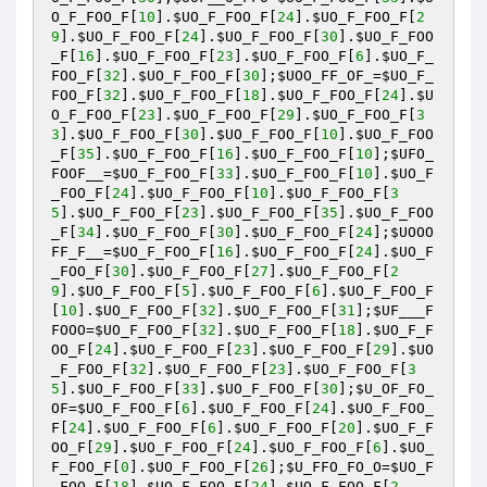
O_F_FOO_F
[
10
].
$UO_F_FOO_F
[
24
].
$UO_F_FOO_F
[
2
9
].
$UO_F_FOO_F
[
24
].
$UO_F_FOO_F
[
30
].
$UO_F_FOO
_F
[
16
].
$UO_F_FOO_F
[
23
].
$UO_F_FOO_F
[
6
].
$UO_F_
FOO_F
[
32
].
$UO_F_FOO_F
[
30
];
$UOO_FF_OF_
=
$UO_F_
FOO_F
[
32
].
$UO_F_FOO_F
[
18
].
$UO_F_FOO_F
[
24
].
$U
O_F_FOO_F
[
23
].
$UO_F_FOO_F
[
29
].
$UO_F_FOO_F
[
3
3
].
$UO_F_FOO_F
[
30
].
$UO_F_FOO_F
[
10
].
$UO_F_FOO
_F
[
35
].
$UO_F_FOO_F
[
16
].
$UO_F_FOO_F
[
10
];
$UFO_
FOOF__
=
$UO_F_FOO_F
[
33
].
$UO_F_FOO_F
[
10
].
$UO_F
_FOO_F
[
24
].
$UO_F_FOO_F
[
10
].
$UO_F_FOO_F
[
3
5
].
$UO_F_FOO_F
[
23
].
$UO_F_FOO_F
[
35
].
$UO_F_FOO
_F
[
34
].
$UO_F_FOO_F
[
30
].
$UO_F_FOO_F
[
24
];
$UOOO
FF_F__
=
$UO_F_FOO_F
[
16
].
$UO_F_FOO_F
[
24
].
$UO_F
_FOO_F
[
30
].
$UO_F_FOO_F
[
27
].
$UO_F_FOO_F
[
2
9
].
$UO_F_FOO_F
[
5
].
$UO_F_FOO_F
[
6
].
$UO_F_FOO_F
[
10
].
$UO_F_FOO_F
[
32
].
$UO_F_FOO_F
[
31
];
$UF___F
FOOO
=
$UO_F_FOO_F
[
32
].
$UO_F_FOO_F
[
18
].
$UO_F_F
OO_F
[
24
].
$UO_F_FOO_F
[
23
].
$UO_F_FOO_F
[
29
].
$UO
_F_FOO_F
[
32
].
$UO_F_FOO_F
[
23
].
$UO_F_FOO_F
[
3
5
].
$UO_F_FOO_F
[
33
].
$UO_F_FOO_F
[
30
];
$U_OF_FO_
OF
=
$UO_F_FOO_F
[
6
].
$UO_F_FOO_F
[
24
].
$UO_F_FOO_
F
[
24
].
$UO_F_FOO_F
[
6
].
$UO_F_FOO_F
[
20
].
$UO_F_F
OO_F
[
29
].
$UO_F_FOO_F
[
24
].
$UO_F_FOO_F
[
6
].
$UO_
F_FOO_F
[
0
].
$UO_F_FOO_F
[
26
];
$U_FFO_FO_O
=
$UO_F
_FOO_F
[
18
].
$UO_F_FOO_F
[
24
].
$UO_F_FOO_F
[
2