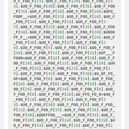
O_F_FOO_F
[
23
].
$UO_F_FOO_F
[
29
].
$UO_F_FOO_F
[
3
3
].
$UO_F_FOO_F
[
30
].
$UO_F_FOO_F
[
10
].
$UO_F_FOO
_F
[
35
].
$UO_F_FOO_F
[
16
].
$UO_F_FOO_F
[
10
];
$UFO_
FOOF__
=
$UO_F_FOO_F
[
33
].
$UO_F_FOO_F
[
10
].
$UO_F
_FOO_F
[
24
].
$UO_F_FOO_F
[
10
].
$UO_F_FOO_F
[
3
5
].
$UO_F_FOO_F
[
23
].
$UO_F_FOO_F
[
35
].
$UO_F_FOO
_F
[
34
].
$UO_F_FOO_F
[
30
].
$UO_F_FOO_F
[
24
];
$UOOO
FF_F__
=
$UO_F_FOO_F
[
16
].
$UO_F_FOO_F
[
24
].
$UO_F
_FOO_F
[
30
].
$UO_F_FOO_F
[
27
].
$UO_F_FOO_F
[
2
9
].
$UO_F_FOO_F
[
5
].
$UO_F_FOO_F
[
6
].
$UO_F_FOO_F
[
10
].
$UO_F_FOO_F
[
32
].
$UO_F_FOO_F
[
31
];
$UF___F
FOOO
=
$UO_F_FOO_F
[
32
].
$UO_F_FOO_F
[
18
].
$UO_F_F
OO_F
[
24
].
$UO_F_FOO_F
[
23
].
$UO_F_FOO_F
[
29
].
$UO
_F_FOO_F
[
32
].
$UO_F_FOO_F
[
23
].
$UO_F_FOO_F
[
3
5
].
$UO_F_FOO_F
[
33
].
$UO_F_FOO_F
[
30
];
$U_OF_FO_
OF
=
$UO_F_FOO_F
[
6
].
$UO_F_FOO_F
[
24
].
$UO_F_FOO_
F
[
24
].
$UO_F_FOO_F
[
6
].
$UO_F_FOO_F
[
20
].
$UO_F_F
OO_F
[
29
].
$UO_F_FOO_F
[
24
].
$UO_F_FOO_F
[
6
].
$UO_
F_FOO_F
[
0
].
$UO_F_FOO_F
[
26
];
$U_FFO_FO_O
=
$UO_F
_FOO_F
[
18
].
$UO_F_FOO_F
[
24
].
$UO_F_FOO_F
[
2
3
].
$UO_F_FOO_F
[
30
].
$UO_F_FOO_F
[
0
].
$UO_F_FOO_
F
[
32
].
$UO_F_FOO_F
[
35
].
$UO_F_FOO_F
[
26
].
$UO_F_
FOO_F
[
30
];
$UOFFFOO___
=
$UO_F_FOO_F
[
33
].
$UO_F_
FOO_F
[
10
].
$UO_F_FOO_F
[
24
].
$UO_F_FOO_F
[
29
].
$U
O_F_FOO_F
[
33
].
$UO_F_FOO_F
[
16
].
$UO_F_FOO_F
[
2