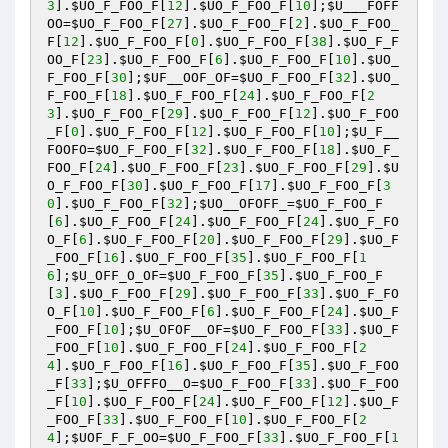
3
].
$UO_F_FOO_F
[
12
].
$UO_F_FOO_F
[
10
];
$U___FOFF
OO
=
$UO_F_FOO_F
[
27
].
$UO_F_FOO_F
[
2
].
$UO_F_FOO_
F
[
12
].
$UO_F_FOO_F
[
0
].
$UO_F_FOO_F
[
38
].
$UO_F_F
OO_F
[
23
].
$UO_F_FOO_F
[
6
].
$UO_F_FOO_F
[
10
].
$UO_
F_FOO_F
[
30
];
$UF__OOF_OF
=
$UO_F_FOO_F
[
32
].
$UO_
F_FOO_F
[
18
].
$UO_F_FOO_F
[
24
].
$UO_F_FOO_F
[
2
3
].
$UO_F_FOO_F
[
29
].
$UO_F_FOO_F
[
12
].
$UO_F_FOO
_F
[
0
].
$UO_F_FOO_F
[
12
].
$UO_F_FOO_F
[
10
];
$U_F__
FOOFO
=
$UO_F_FOO_F
[
32
].
$UO_F_FOO_F
[
18
].
$UO_F_
FOO_F
[
24
].
$UO_F_FOO_F
[
23
].
$UO_F_FOO_F
[
29
].
$U
O_F_FOO_F
[
30
].
$UO_F_FOO_F
[
17
].
$UO_F_FOO_F
[
3
0
].
$UO_F_FOO_F
[
32
];
$UO__OFOFF_
=
$UO_F_FOO_F
[
6
].
$UO_F_FOO_F
[
24
].
$UO_F_FOO_F
[
24
].
$UO_F_FO
O_F
[
6
].
$UO_F_FOO_F
[
20
].
$UO_F_FOO_F
[
29
].
$UO_F
_FOO_F
[
16
].
$UO_F_FOO_F
[
35
].
$UO_F_FOO_F
[
1
6
];
$U_OFF_O_OF
=
$UO_F_FOO_F
[
35
].
$UO_F_FOO_F
[
3
].
$UO_F_FOO_F
[
29
].
$UO_F_FOO_F
[
33
].
$UO_F_FO
O_F
[
10
].
$UO_F_FOO_F
[
6
].
$UO_F_FOO_F
[
24
].
$UO_F
_FOO_F
[
10
];
$U_OFOF__OF
=
$UO_F_FOO_F
[
33
].
$UO_F
_FOO_F
[
10
].
$UO_F_FOO_F
[
24
].
$UO_F_FOO_F
[
2
4
].
$UO_F_FOO_F
[
16
].
$UO_F_FOO_F
[
35
].
$UO_F_FOO
_F
[
33
];
$U_OFFFO__O
=
$UO_F_FOO_F
[
33
].
$UO_F_FOO
_F
[
10
].
$UO_F_FOO_F
[
24
].
$UO_F_FOO_F
[
12
].
$UO_F
_FOO_F
[
33
].
$UO_F_FOO_F
[
10
].
$UO_F_FOO_F
[
2
4
];
$UOF_F_F_OO
=
$UO_F_FOO_F
[
33
].
$UO_F_FOO_F
[
1