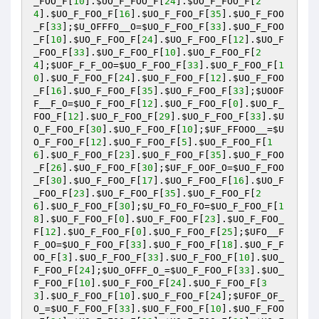
_FOO_F
[
10
].
$UO_F_FOO_F
[
24
].
$UO_F_FOO_F
[
2
4
].
$UO_F_FOO_F
[
16
].
$UO_F_FOO_F
[
35
].
$UO_F_FOO
_F
[
33
];
$U_OFFFO__O
=
$UO_F_FOO_F
[
33
].
$UO_F_FOO
_F
[
10
].
$UO_F_FOO_F
[
24
].
$UO_F_FOO_F
[
12
].
$UO_F
_FOO_F
[
33
].
$UO_F_FOO_F
[
10
].
$UO_F_FOO_F
[
2
4
];
$UOF_F_F_OO
=
$UO_F_FOO_F
[
33
].
$UO_F_FOO_F
[
1
0
].
$UO_F_FOO_F
[
24
].
$UO_F_FOO_F
[
12
].
$UO_F_FOO
_F
[
16
].
$UO_F_FOO_F
[
35
].
$UO_F_FOO_F
[
33
];
$UOOF
F__F_O
=
$UO_F_FOO_F
[
12
].
$UO_F_FOO_F
[
0
].
$UO_F_
FOO_F
[
12
].
$UO_F_FOO_F
[
29
].
$UO_F_FOO_F
[
33
].
$U
O_F_FOO_F
[
30
].
$UO_F_FOO_F
[
10
];
$UF_FFOOO__
=
$U
O_F_FOO_F
[
12
].
$UO_F_FOO_F
[
5
].
$UO_F_FOO_F
[
1
6
].
$UO_F_FOO_F
[
23
].
$UO_F_FOO_F
[
35
].
$UO_F_FOO
_F
[
26
].
$UO_F_FOO_F
[
30
];
$UF_F_OOF_O
=
$UO_F_FOO
_F
[
30
].
$UO_F_FOO_F
[
17
].
$UO_F_FOO_F
[
16
].
$UO_F
_FOO_F
[
23
].
$UO_F_FOO_F
[
35
].
$UO_F_FOO_F
[
2
6
].
$UO_F_FOO_F
[
30
];
$U_FO_FO_FO
=
$UO_F_FOO_F
[
1
8
].
$UO_F_FOO_F
[
0
].
$UO_F_FOO_F
[
23
].
$UO_F_FOO_
F
[
12
].
$UO_F_FOO_F
[
0
].
$UO_F_FOO_F
[
25
];
$UFO__F
F_OO
=
$UO_F_FOO_F
[
33
].
$UO_F_FOO_F
[
18
].
$UO_F_F
OO_F
[
3
].
$UO_F_FOO_F
[
33
].
$UO_F_FOO_F
[
10
].
$UO_
F_FOO_F
[
24
];
$UO_OFFF_O_
=
$UO_F_FOO_F
[
33
].
$UO_
F_FOO_F
[
10
].
$UO_F_FOO_F
[
24
].
$UO_F_FOO_F
[
3
3
].
$UO_F_FOO_F
[
10
].
$UO_F_FOO_F
[
24
];
$UFOF_OF_
O_
=
$UO_F_FOO_F
[
33
].
$UO_F_FOO_F
[
10
].
$UO_F_FOO