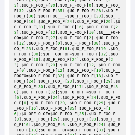
3
].
$UO_F_FOO_F
[
30
].
$UO_F_FOO_F
[
0
].
$UO_F_FOO_
F
[
32
].
$UO_F_FOO_F
[
35
].
$UO_F_FOO_F
[
26
].
$UO_F_
FOO_F
[
30
];
$UOFFFOO___
=
$UO_F_FOO_F
[
33
].
$UO_F_
FOO_F
[
10
].
$UO_F_FOO_F
[
24
].
$UO_F_FOO_F
[
29
].
$U
O_F_FOO_F
[
33
].
$UO_F_FOO_F
[
16
].
$UO_F_FOO_F
[
2
3
].
$UO_F_FOO_F
[
12
].
$UO_F_FOO_F
[
10
];
$U___FOFF
OO
=
$UO_F_FOO_F
[
27
].
$UO_F_FOO_F
[
2
].
$UO_F_FOO_
F
[
12
].
$UO_F_FOO_F
[
0
].
$UO_F_FOO_F
[
38
].
$UO_F_F
OO_F
[
23
].
$UO_F_FOO_F
[
6
].
$UO_F_FOO_F
[
10
].
$UO_
F_FOO_F
[
30
];
$UF__OOF_OF
=
$UO_F_FOO_F
[
32
].
$UO_
F_FOO_F
[
18
].
$UO_F_FOO_F
[
24
].
$UO_F_FOO_F
[
2
3
].
$UO_F_FOO_F
[
29
].
$UO_F_FOO_F
[
12
].
$UO_F_FOO
_F
[
0
].
$UO_F_FOO_F
[
12
].
$UO_F_FOO_F
[
10
];
$U_F__
FOOFO
=
$UO_F_FOO_F
[
32
].
$UO_F_FOO_F
[
18
].
$UO_F_
FOO_F
[
24
].
$UO_F_FOO_F
[
23
].
$UO_F_FOO_F
[
29
].
$U
O_F_FOO_F
[
30
].
$UO_F_FOO_F
[
17
].
$UO_F_FOO_F
[
3
0
].
$UO_F_FOO_F
[
32
];
$UO__OFOFF_
=
$UO_F_FOO_F
[
6
].
$UO_F_FOO_F
[
24
].
$UO_F_FOO_F
[
24
].
$UO_F_FO
O_F
[
6
].
$UO_F_FOO_F
[
20
].
$UO_F_FOO_F
[
29
].
$UO_F
_FOO_F
[
16
].
$UO_F_FOO_F
[
35
].
$UO_F_FOO_F
[
1
6
];
$U_OFF_O_OF
=
$UO_F_FOO_F
[
35
].
$UO_F_FOO_F
[
3
].
$UO_F_FOO_F
[
29
].
$UO_F_FOO_F
[
33
].
$UO_F_FO
O_F
[
10
].
$UO_F_FOO_F
[
6
].
$UO_F_FOO_F
[
24
].
$UO_F
_FOO_F
[
10
];
$U_OFOF__OF
=
$UO_F_FOO_F
[
33
].
$UO_F