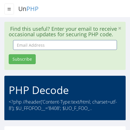
Un
PHP
Find this useful? Enter your email to receive
occasional updates for securing PHP code.
Email
Address
Subscribe
PHP Decode
<?php //header('Content-Type:text/html; charset=utf-
8'); $U_FFOFOO__='8408'; $UO_F_FOO_..