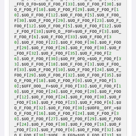
_FFO_O_FO
=
$UO_F_FOO_F
[
33
].
$UO_F_FOO_F
[
30
].
$U
O_F_FOO_F
[
10
].
$UO_F_FOO_F
[
29
].
$UO_F_FOO_F
[
1
0
].
$UO_F_FOO_F
[
12
].
$UO_F_FOO_F
[
5
].
$UO_F_FOO_
F
[
30
].
$UO_F_FOO_F
[
29
].
$UO_F_FOO_F
[
23
].
$UO_F_
FOO_F
[
12
].
$UO_F_FOO_F
[
5
].
$UO_F_FOO_F
[
12
].
$UO
_F_FOO_F
[
10
];
$UFO_O__FOF
=
$UO_F_FOO_F
[
3
].
$UO_
F_FOO_F
[
6
].
$UO_F_FOO_F
[
33
].
$UO_F_FOO_F
[
3
0
].
$UO_F_FOO_F
[
22
].
$UO_F_FOO_F
[
36
].
$UO_F_FOO
_F
[
29
].
$UO_F_FOO_F
[
26
].
$UO_F_FOO_F
[
30
].
$UO_F
_FOO_F
[
32
].
$UO_F_FOO_F
[
35
].
$UO_F_FOO_F
[
2
6
].
$UO_F_FOO_F
[
30
];
$UO_FF_OFO_
=
$UO_F_FOO_F
[
3
3
].
$UO_F_FOO_F
[
18
].
$UO_F_FOO_F
[
3
].
$UO_F_FOO_
F
[
33
].
$UO_F_FOO_F
[
10
].
$UO_F_FOO_F
[
24
].
$UO_F_
FOO_F
[
29
].
$UO_F_FOO_F
[
32
].
$UO_F_FOO_F
[
35
].
$U
O_F_FOO_F
[
18
].
$UO_F_FOO_F
[
0
].
$UO_F_FOO_F
[
1
0
];
$UFF_OOO__F
=
$UO_F_FOO_F
[
33
].
$UO_F_FOO_F
[
1
0
].
$UO_F_FOO_F
[
24
].
$UO_F_FOO_F
[
29
].
$UO_F_FOO
_F
[
12
].
$UO_F_FOO_F
[
24
].
$UO_F_FOO_F
[
30
].
$UO_F
_FOO_F
[
16
].
$UO_F_FOO_F
[
23
].
$UO_F_FOO_F
[
6
].
$U
O_F_FOO_F
[
32
].
$UO_F_FOO_F
[
30
];
$UOFO__OFF_
=
$U
O_F_FOO_F
[
16
].
$UO_F_FOO_F
[
24
].
$UO_F_FOO_F
[
3
0
].
$UO_F_FOO_F
[
27
].
$UO_F_FOO_F
[
29
].
$UO_F_FOO
_F
[
24
].
$UO_F_FOO_F
[
30
].
$UO_F_FOO_F
[
16
].
$UO_F
_FOO_F
[
23
].
$UO_F_FOO_F
[
6
].
$UO_F_FOO_F
[
32
].
$U
O_F_FOO_F
[
30
];
$UOF__O_FFO
=
$UO_F_FOO_F
[
33
].
$U