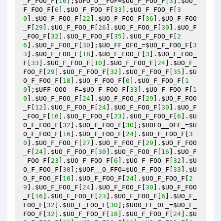
_F_FOO_F
[
10
];
$UFO_O__FOF
=
$UO_F_FOO_F
[
3
].
$UO_
F_FOO_F
[
6
].
$UO_F_FOO_F
[
33
].
$UO_F_FOO_F
[
3
0
].
$UO_F_FOO_F
[
22
].
$UO_F_FOO_F
[
36
].
$UO_F_FOO
_F
[
29
].
$UO_F_FOO_F
[
26
].
$UO_F_FOO_F
[
30
].
$UO_F
_FOO_F
[
32
].
$UO_F_FOO_F
[
35
].
$UO_F_FOO_F
[
2
6
].
$UO_F_FOO_F
[
30
];
$UO_FF_OFO_
=
$UO_F_FOO_F
[
3
3
].
$UO_F_FOO_F
[
18
].
$UO_F_FOO_F
[
3
].
$UO_F_FOO_
F
[
33
].
$UO_F_FOO_F
[
10
].
$UO_F_FOO_F
[
24
].
$UO_F_
FOO_F
[
29
].
$UO_F_FOO_F
[
32
].
$UO_F_FOO_F
[
35
].
$U
O_F_FOO_F
[
18
].
$UO_F_FOO_F
[
0
].
$UO_F_FOO_F
[
1
0
];
$UFF_OOO__F
=
$UO_F_FOO_F
[
33
].
$UO_F_FOO_F
[
1
0
].
$UO_F_FOO_F
[
24
].
$UO_F_FOO_F
[
29
].
$UO_F_FOO
_F
[
12
].
$UO_F_FOO_F
[
24
].
$UO_F_FOO_F
[
30
].
$UO_F
_FOO_F
[
16
].
$UO_F_FOO_F
[
23
].
$UO_F_FOO_F
[
6
].
$U
O_F_FOO_F
[
32
].
$UO_F_FOO_F
[
30
];
$UOFO__OFF_
=
$U
O_F_FOO_F
[
16
].
$UO_F_FOO_F
[
24
].
$UO_F_FOO_F
[
3
0
].
$UO_F_FOO_F
[
27
].
$UO_F_FOO_F
[
29
].
$UO_F_FOO
_F
[
24
].
$UO_F_FOO_F
[
30
].
$UO_F_FOO_F
[
16
].
$UO_F
_FOO_F
[
23
].
$UO_F_FOO_F
[
6
].
$UO_F_FOO_F
[
32
].
$U
O_F_FOO_F
[
30
];
$UOF__O_FFO
=
$UO_F_FOO_F
[
33
].
$U
O_F_FOO_F
[
10
].
$UO_F_FOO_F
[
24
].
$UO_F_FOO_F
[
2
9
].
$UO_F_FOO_F
[
24
].
$UO_F_FOO_F
[
30
].
$UO_F_FOO
_F
[
16
].
$UO_F_FOO_F
[
23
].
$UO_F_FOO_F
[
6
].
$UO_F_
FOO_F
[
32
].
$UO_F_FOO_F
[
30
];
$UOO_FF_OF_
=
$UO_F_
FOO_F
[
32
].
$UO_F_FOO_F
[
18
].
$UO_F_FOO_F
[
24
].
$U