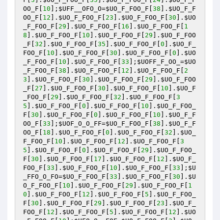
OO_F
[
10
];
$UFF__OFO_O
=
$UO_F_FOO_F
[
38
].
$UO_F_F
OO_F
[
12
].
$UO_F_FOO_F
[
23
].
$UO_F_FOO_F
[
30
].
$UO
_F_FOO_F
[
29
].
$UO_F_FOO_F
[
16
].
$UO_F_FOO_F
[
1
8
].
$UO_F_FOO_F
[
10
].
$UO_F_FOO_F
[
29
].
$UO_F_FOO
_F
[
32
].
$UO_F_FOO_F
[
35
].
$UO_F_FOO_F
[
0
].
$UO_F_
FOO_F
[
10
].
$UO_F_FOO_F
[
30
].
$UO_F_FOO_F
[
0
].
$UO
_F_FOO_F
[
10
].
$UO_F_FOO_F
[
33
];
$UOFF_F_OO_
=
$UO
_F_FOO_F
[
38
].
$UO_F_FOO_F
[
12
].
$UO_F_FOO_F
[
2
3
].
$UO_F_FOO_F
[
30
].
$UO_F_FOO_F
[
29
].
$UO_F_FOO
_F
[
27
].
$UO_F_FOO_F
[
30
].
$UO_F_FOO_F
[
10
].
$UO_F
_FOO_F
[
29
].
$UO_F_FOO_F
[
32
].
$UO_F_FOO_F
[
3
5
].
$UO_F_FOO_F
[
0
].
$UO_F_FOO_F
[
10
].
$UO_F_FOO_
F
[
30
].
$UO_F_FOO_F
[
0
].
$UO_F_FOO_F
[
10
].
$UO_F_F
OO_F
[
33
];
$UOF_O_O_FF
=
$UO_F_FOO_F
[
38
].
$UO_F_F
OO_F
[
18
].
$UO_F_FOO_F
[
0
].
$UO_F_FOO_F
[
32
].
$UO_
F_FOO_F
[
10
].
$UO_F_FOO_F
[
12
].
$UO_F_FOO_F
[
3
5
].
$UO_F_FOO_F
[
0
].
$UO_F_FOO_F
[
29
].
$UO_F_FOO_
F
[
30
].
$UO_F_FOO_F
[
17
].
$UO_F_FOO_F
[
12
].
$UO_F_
FOO_F
[
33
].
$UO_F_FOO_F
[
10
].
$UO_F_FOO_F
[
33
];
$U
_FFO_O_FO
=
$UO_F_FOO_F
[
33
].
$UO_F_FOO_F
[
30
].
$U
O_F_FOO_F
[
10
].
$UO_F_FOO_F
[
29
].
$UO_F_FOO_F
[
1
0
].
$UO_F_FOO_F
[
12
].
$UO_F_FOO_F
[
5
].
$UO_F_FOO_
F
[
30
].
$UO_F_FOO_F
[
29
].
$UO_F_FOO_F
[
23
].
$UO_F_
FOO_F
[
12
].
$UO_F_FOO_F
[
5
].
$UO_F_FOO_F
[
12
].
$UO