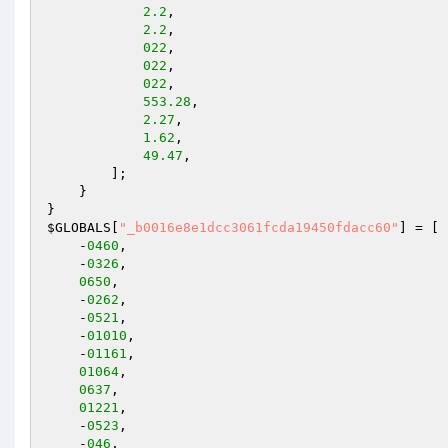
2.2
, 

2.2
, 

022
, 

022
, 

022
, 

553.28
, 

2.27
, 

1.62
, 

49.47
, 

        ]; 

    } 

$GLOBALS
[
"_b0016e8e1dcc3061fcda19450fdacc60"
] = [ 

    -
0460
, 

    -
0326
, 

0650
, 

    -
0262
, 

    -
0521
, 

    -
01010
, 

    -
01161
, 

01064
, 

0637
, 

01221
, 

    -
0523
, 

    -
046
, 
