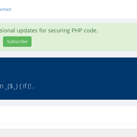
ontact
asional updates for securing PHP code.
Subscribe
($_) { if (!..