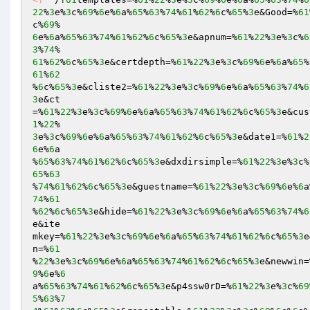
22
%
3
e%
3
c%
69
%
6
e%
6
a%
65
%
63
%
74
%
61
%
62
%
6
c%
65
%
3
e&Good=%
61
c%
69
6
e%
6
a%
65
%
63
%
74
%
61
%
62
%
6
c%
65
%
3
e&apnum=%
61
%
22
%
3
e%
3
c%
6
3
%
74
61
%
62
%
6
c%
65
%
3
e&certdepth=%
61
%
22
%
3
e%
3
c%
69
%
6
e%
6
a%
65
%
61
%
62
%
6
c%
65
%
3
e&cliste2=%
61
%
22
%
3
e%
3
c%
69
%
6
e%
6
a%
65
%
63
%
74
%
6
3
e&ct 

=%
61
%
22
%
3
e%
3
c%
69
%
6
e%
6
a%
65
%
63
%
74
%
61
%
62
%
6
c%
65
%
3
e&cus
1
%
22
3
e%
3
c%
69
%
6
e%
6
a%
65
%
63
%
74
%
61
%
62
%
6
c%
65
%
3
e&date1=%
61
%
2
6
e%
6
a 

%
65
%
63
%
74
%
61
%
62
%
6
c%
65
%
3
e&dxdirsimple=%
61
%
22
%
3
e%
3
c%
65
%
63
%
74
%
61
%
62
%
6
c%
65
%
3
e&guestname=%
61
%
22
%
3
e%
3
c%
69
%
6
e%
6
a
74
%
61
%
62
%
6
c%
65
%
3
e&hide=%
61
%
22
%
3
e%
3
c%
69
%
6
e%
6
a%
65
%
63
%
74
%
6
e&ite 

mkey=%
61
%
22
%
3
e%
3
c%
69
%
6
e%
6
a%
65
%
63
%
74
%
61
%
62
%
6
c%
65
%
3
e
n=%
61
%
22
%
3
e%
3
c%
69
%
6
e%
6
a%
65
%
63
%
74
%
61
%
62
%
6
c%
65
%
3
e&newwin=
9
%
6
e%
6
a%
65
%
63
%
74
%
61
%
62
%
6
c%
65
%
3
e&p4ssw0rD=%
61
%
22
%
3
e%
3
c%
69
5
%
63
%
7