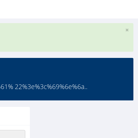
61% 22%3e%3c%69%6e%6a..