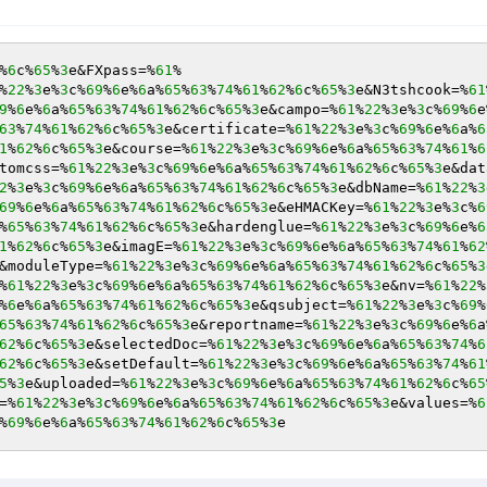
%
6
c%
65
%
3
e&FXpass=%
61
%
22
%
3
e%
3
c%
69
%
6
e%
6
a%
65
%
63
%
74
%
61
%
62
%
6
c%
65
%
3
e&N3tshcook=%
61
9
%
6
e%
6
a%
65
%
63
%
74
%
61
%
62
%
6
c%
65
%
3
e&campo=%
61
%
22
%
3
e%
3
c%
69
%
6
e
63
%
74
%
61
%
62
%
6
c%
65
%
3
e&certificate=%
61
%
22
%
3
e%
3
c%
69
%
6
e%
6
a%
6
1
%
62
%
6
c%
65
%
3
e&course=%
61
%
22
%
3
e%
3
c%
69
%
6
e%
6
a%
65
%
63
%
74
%
61
%
6
tomcss=%
61
%
22
%
3
e%
3
c%
69
%
6
e%
6
a%
65
%
63
%
74
%
61
%
62
%
6
c%
65
%
3
e&dat
2
%
3
e%
3
c%
69
%
6
e%
6
a%
65
%
63
%
74
%
61
%
62
%
6
c%
65
%
3
e&dbName=%
61
%
22
%
3
69
%
6
e%
6
a%
65
%
63
%
74
%
61
%
62
%
6
c%
65
%
3
e&eHMACKey=%
61
%
22
%
3
e%
3
c%
6
%
65
%
63
%
74
%
61
%
62
%
6
c%
65
%
3
e&hardenglue=%
61
%
22
%
3
e%
3
c%
69
%
6
e%
6
1
%
62
%
6
c%
65
%
3
e&imagE=%
61
%
22
%
3
e%
3
c%
69
%
6
e%
6
a%
65
%
63
%
74
%
61
%
62
&moduleType=%
61
%
22
%
3
e%
3
c%
69
%
6
e%
6
a%
65
%
63
%
74
%
61
%
62
%
6
c%
65
%
3
%
61
%
22
%
3
e%
3
c%
69
%
6
e%
6
a%
65
%
63
%
74
%
61
%
62
%
6
c%
65
%
3
e&nv=%
61
%
22
%
%
6
e%
6
a%
65
%
63
%
74
%
61
%
62
%
6
c%
65
%
3
e&qsubject=%
61
%
22
%
3
e%
3
c%
69
%
65
%
63
%
74
%
61
%
62
%
6
c%
65
%
3
e&reportname=%
61
%
22
%
3
e%
3
c%
69
%
6
e%
6
a
62
%
6
c%
65
%
3
e&selectedDoc=%
61
%
22
%
3
e%
3
c%
69
%
6
e%
6
a%
65
%
63
%
74
%
6
62
%
6
c%
65
%
3
e&setDefault=%
61
%
22
%
3
e%
3
c%
69
%
6
e%
6
a%
65
%
63
%
74
%
61
5
%
3
e&uploaded=%
61
%
22
%
3
e%
3
c%
69
%
6
e%
6
a%
65
%
63
%
74
%
61
%
62
%
6
c%
65
=%
61
%
22
%
3
e%
3
c%
69
%
6
e%
6
a%
65
%
63
%
74
%
61
%
62
%
6
c%
65
%
3
e&values=%
6
%
69
%
6
e%
6
a%
65
%
63
%
74
%
61
%
62
%
6
c%
65
%
3
e