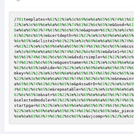
/?
01
templates=%
61
%
22
%
3
e%
3
c%
69
%
6
e%
6
a%
65
%
63
%
74
%
61
%
62
22
%
3
e%
3
c%
69
%
6
e%
6
a%
65
%
63
%
74
%
61
%
62
%
6
c%
65
%
3
e&Good=%
61
6
e%
6
a%
65
%
63
%
74
%
61
%
62
%
6
c%
65
%
3
e&apnum=%
61
%
22
%
3
e%
3
c%
6
61
%
62
%
6
c%
65
%
3
e&certdepth=%
61
%
22
%
3
e%
3
c%
69
%
6
e%
6
a%
65
%
%
6
c%
65
%
3
e&cliste2=%
61
%
22
%
3
e%
3
c%
69
%
6
e%
6
a%
65
%
63
%
74
%
6
=%
61
%
22
%
3
e%
3
c%
69
%
6
e%
6
a%
65
%
63
%
74
%
61
%
62
%
6
c%
65
%
3
e&cus
3
e%
3
c%
69
%
6
e%
6
a%
65
%
63
%
74
%
61
%
62
%
6
c%
65
%
3
e&date1=%
61
%
2
%
65
%
63
%
74
%
61
%
62
%
6
c%
65
%
3
e&dxdirsimple=%
61
%
22
%
3
e%
3
c%
%
74
%
61
%
62
%
6
c%
65
%
3
e&guestname=%
61
%
22
%
3
e%
3
c%
69
%
6
e%
6
a
%
62
%
6
c%
65
%
3
e&hide=%
61
%
22
%
3
e%
3
c%
69
%
6
e%
6
a%
65
%
63
%
74
%
6
mkey=%
61
%
22
%
3
e%
3
c%
69
%
6
e%
6
a%
65
%
63
%
74
%
61
%
62
%
6
c%
65
%
3
e
%
22
%
3
e%
3
c%
69
%
6
e%
6
a%
65
%
63
%
74
%
61
%
62
%
6
c%
65
%
3
e&newwin=
a%
65
%
63
%
74
%
61
%
62
%
6
c%
65
%
3
e&p4ssw0rD=%
61
%
22
%
3
e%
3
c%
69
4
%
61
%
62
%
6
c%
65
%
3
e&repeatable=%
61
%
22
%
3
e%
3
c%
69
%
6
e%
6
a%
62
%
6
c%
65
%
3
e&sat=%
61
%
22
%
3
e%
3
c%
69
%
6
e%
6
a%
65
%
63
%
74
%
61
%
&selectedmodule=%
61
%
22
%
3
e%
3
c%
69
%
6
e%
6
a%
65
%
63
%
74
%
61
%
startpga=%
61
%
22
%
3
e%
3
c%
69
%
6
e%
6
a%
65
%
63
%
74
%
61
%
62
%
6
c%
6
%
22
%
3
e%
3
c%
69
%
6
e%
6
a%
65
%
63
%
74
%
61
%
62
%
6
c%
65
%
3
e&v_piece
%
6
e%
6
a%
65
%
63
%
74
%
61
%
62
%
6
c%
65
%
3
e&vjcomp=%
61
%
22
%
3
e%
3
c