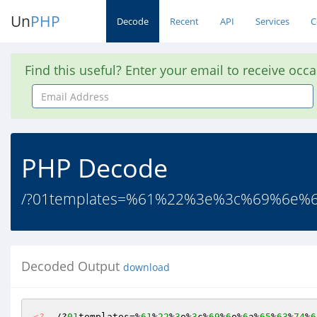
Un
PHP
Decode
Recent
API
Services
C
Find this useful? Enter your email to receive occ
Email
Address
PHP Decode
/?01templates=%61%22%3e%3c%69%6e%
Decoded Output
download
<?
  /?
01
templates=%
61
%
22
%
3
e%
3
c%
69
%
6
e%
6
a%
65
%
63
%
74
%
6