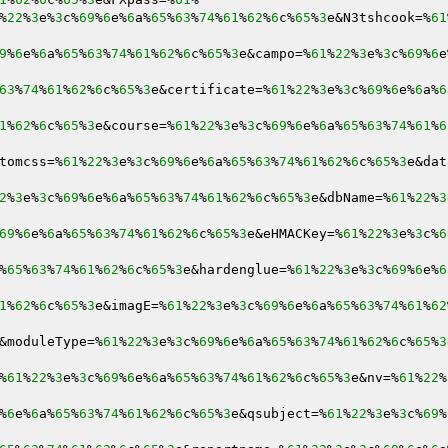
%
22
%
3
e%
3
c%
69
%
6
e%
6
a%
65
%
63
%
74
%
61
%
62
%
6
c%
65
%
3
e&N3tshcook=%
61
9
%
6
e%
6
a%
65
%
63
%
74
%
61
%
62
%
6
c%
65
%
3
e&campo=%
61
%
22
%
3
e%
3
c%
69
%
6
e
63
%
74
%
61
%
62
%
6
c%
65
%
3
e&certificate=%
61
%
22
%
3
e%
3
c%
69
%
6
e%
6
a%
6
1
%
62
%
6
c%
65
%
3
e&course=%
61
%
22
%
3
e%
3
c%
69
%
6
e%
6
a%
65
%
63
%
74
%
61
%
6
tomcss=%
61
%
22
%
3
e%
3
c%
69
%
6
e%
6
a%
65
%
63
%
74
%
61
%
62
%
6
c%
65
%
3
e&dat
2
%
3
e%
3
c%
69
%
6
e%
6
a%
65
%
63
%
74
%
61
%
62
%
6
c%
65
%
3
e&dbName=%
61
%
22
%
3
69
%
6
e%
6
a%
65
%
63
%
74
%
61
%
62
%
6
c%
65
%
3
e&eHMACKey=%
61
%
22
%
3
e%
3
c%
6
%
65
%
63
%
74
%
61
%
62
%
6
c%
65
%
3
e&hardenglue=%
61
%
22
%
3
e%
3
c%
69
%
6
e%
6
1
%
62
%
6
c%
65
%
3
e&imagE=%
61
%
22
%
3
e%
3
c%
69
%
6
e%
6
a%
65
%
63
%
74
%
61
%
62
&moduleType=%
61
%
22
%
3
e%
3
c%
69
%
6
e%
6
a%
65
%
63
%
74
%
61
%
62
%
6
c%
65
%
3
%
61
%
22
%
3
e%
3
c%
69
%
6
e%
6
a%
65
%
63
%
74
%
61
%
62
%
6
c%
65
%
3
e&nv=%
61
%
22
%
%
6
e%
6
a%
65
%
63
%
74
%
61
%
62
%
6
c%
65
%
3
e&qsubject=%
61
%
22
%
3
e%
3
c%
69
%