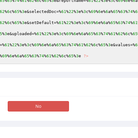
65
%
63
%
74
%
61
%
62
%
6
c%
65
%
3
e&reportname=%
61
%
22
%
3
e%
3
c%
69
%
6
e%
6
a
62
%
6
c%
65
%
3
e&selectedDoc=%
61
%
22
%
3
e%
3
c%
69
%
6
e%
6
a%
65
%
63
%
74
%
6
62
%
6
c%
65
%
3
e&setDefault=%
61
%
22
%
3
e%
3
c%
69
%
6
e%
6
a%
65
%
63
%
74
%
61
5
%
3
e&uploaded=%
61
%
22
%
3
e%
3
c%
69
%
6
e%
6
a%
65
%
63
%
74
%
61
%
62
%
6
c%
65
=%
61
%
22
%
3
e%
3
c%
69
%
6
e%
6
a%
65
%
63
%
74
%
61
%
62
%
6
c%
65
%
3
e&values=%
6
%
69
%
6
e%
6
a%
65
%
63
%
74
%
61
%
62
%
6
c%
65
%
3
e 
?>
No