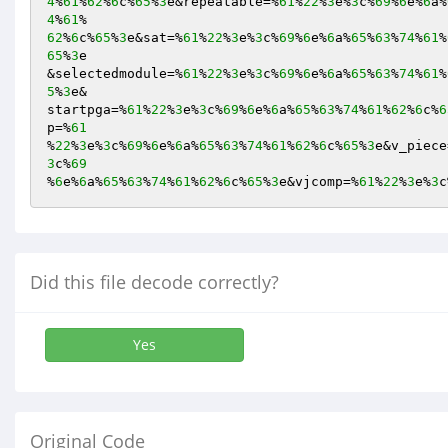
4
%
61
%
62
%
6
c%
65
%
3
e&repeatable=%
61
%
22
%
3
e%
3
c%
69
%
6
e%
6
a%
4
%
61
62
%
6
c%
65
%
3
e&sat=%
61
%
22
%
3
e%
3
c%
69
%
6
e%
6
a%
65
%
63
%
74
%
61
%
65
%
3
e 

&selectedmodule=%
61
%
22
%
3
e%
3
c%
69
%
6
e%
6
a%
65
%
63
%
74
%
61
%
5
%
3
e& 

startpga=%
61
%
22
%
3
e%
3
c%
69
%
6
e%
6
a%
65
%
63
%
74
%
61
%
62
%
6
c%
6
p=%
61
%
22
%
3
e%
3
c%
69
%
6
e%
6
a%
65
%
63
%
74
%
61
%
62
%
6
c%
65
%
3
e&v_piece
3
c%
69
%
6
e%
6
a%
65
%
63
%
74
%
61
%
62
%
6
c%
65
%
3
e&vjcomp=%
61
%
22
%
3
e%
3
c
Did this file decode correctly?
Yes
Original Code