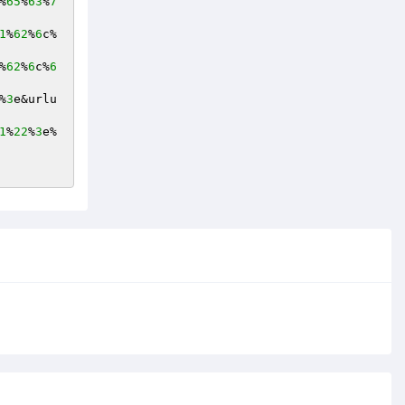
%
65
%
63
%
7
1
%
62
%
6
c%
%
62
%
6
c%
6
%
3
e&urlu
1
%
22
%
3
e%