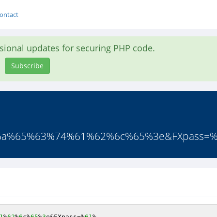
ontact
asional updates for securing PHP code.
Subscribe
6a%65%63%74%61%62%6c%65%3e&FXpass=%
1
%
62
%
6
c%
65
%
3
e&FXpass=%
61