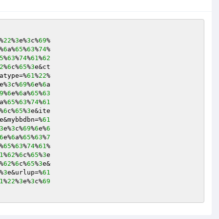
%
22
%
3
e%
3
c%
69
%
6
a%
65
%
63
%
74
5
%
63
%
74
%
61
%
62
2
%
6
c%
65
%
3
e&ct

atype=%
61
%
22
e%
3
c%
69
%
6
e%
6
a

9
%
6
e%
6
a%
65
%
63
a%
65
%
63
%
74
%
61
%
6
c%
65
%
3
e&ite

e&mybbdbn=%
61
3
e%
3
c%
69
%
6
e%
6
6
e%
6
a%
65
%
63
%
7
%
65
%
63
%
74
%
61
1
%
62
%
6
c%
65
%
3
e

%
62
%
6
c%
65
%
3
e&

%
3
e&urlup=%
61
1
%
22
%
3
e%
3
c%
69