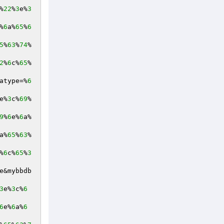
%
22
%
3
e%
3
%
6
a%
65
%
6
5
%
63
%
74
%
2
%
6
c%
65
%
atype=%
6
e%
3
c%
69
%
9
%
6
e%
6
a%
a%
65
%
63
%
%
6
c%
65
%
3
e&mybbdb
3
e%
3
c%
6
6
e%
6
a%
6