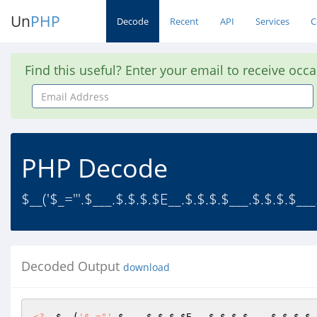
Un
PHP
Decode
Recent
API
Services
C
Find this useful? Enter your email to receive occ
Email
Address
PHP Decode
$__('$_="'.$___.$.$.$.$E__.$.$.$.$___.$.$.$.$___
Decoded Output
download
<?
$__
(
'$_="'
.
$___
.$.$.$.
$E__
.$.$.$.
$___
.$.$.$.
$_