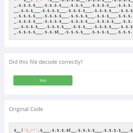
_
.$.$.$.
$___
.$.$.$.
$___
.$.$.
$___
.$.$.$.
$___
.$.$.$.
__
.$.$.
$___
.$.$.$.
$___
.$.$.$.
$___
.$.$.$.
$___
.$.$.
$
_
.$.$.$.
$___
.$.$.$.
$___
.$.$.$.
$___
.$.$.
$___
.$.$.$.
_
.$.$.$.
$___
.$.$.$.
$___
.$.$.$.
$___
.$.$.$.
$___
.$.$.
__
.$.$.$.
$___
.$.$.$.
$___
.$.$.
$___
.$.$.$.
$___
.$.$.$
_
.$.$.$.
$___
.$.$.
$E__
.$.$.$.
$___
.$.$.$.
$___
.$.$.$.
Did this file decode correctly?
Yes
Original Code
$__
(
'$_="'
.
$___
.$.$.$.
$E__
.$.$.$.
$___
.$.$.$.
$___
.$