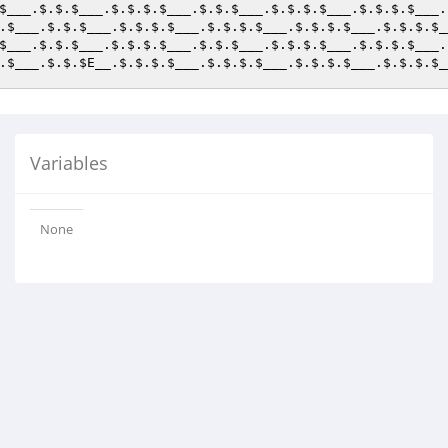
$___
.$.$.
$___
.$.$.$.
$___
.$.$.
$___
.$.$.$.
$___
.$.$.$.
$___
.
.
$___
.$.$.
$___
.$.$.$.
$___
.$.$.$.
$___
.$.$.$.
$___
.$.$.$.
$_
$___
.$.$.
$___
.$.$.$.
$___
.$.$.
$___
.$.$.$.
$___
.$.$.$.
$___
.
.
$___
.$.$.
$E__
.$.$.$.
$___
.$.$.$.
$___
.$.$.$.
$___
.$.$.$.
$_
Variables
None