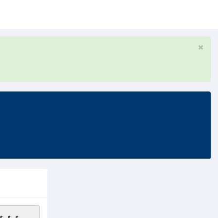
$.$.
$__