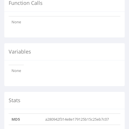
Function Calls
None
Variables
None
Stats
MD5
a280942f314e8e179125b15c25eb7c07