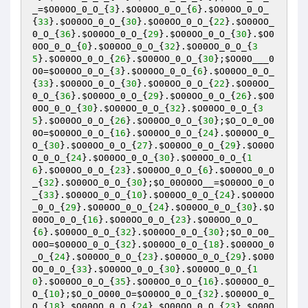
_
=
$O00OO_0_O_
{
3
}.
$O00OO_0_O_
{
6
}.
$O00OO_0_O_
{
33
}.
$O00OO_0_O_
{
30
}.
$O00OO_0_O_
{
22
}.
$O00OO_
0_O_
{
36
}.
$O00OO_0_O_
{
29
}.
$O00OO_0_O_
{
30
}.
$O0
0OO_0_O_
{
0
}.
$O00OO_0_O_
{
32
}.
$O00OO_0_O_
{
3
5
}.
$O00OO_0_O_
{
26
}.
$O00OO_0_O_
{
30
};
$OO0O___0
O0
=
$O00OO_0_O_
{
3
}.
$O00OO_0_O_
{
6
}.
$O00OO_0_O_
{
33
}.
$O00OO_0_O_
{
30
}.
$O00OO_0_O_
{
22
}.
$O00OO_
0_O_
{
36
}.
$O00OO_0_O_
{
29
}.
$O00OO_0_O_
{
26
}.
$O0
0OO_0_O_
{
30
}.
$O00OO_0_O_
{
32
}.
$O00OO_0_O_
{
3
5
}.
$O00OO_0_O_
{
26
}.
$O00OO_0_O_
{
30
};
$O_O_0_O0
0O
=
$O00OO_0_O_
{
16
}.
$O00OO_0_O_
{
24
}.
$O00OO_0_
O_
{
30
}.
$O00OO_0_O_
{
27
}.
$O00OO_0_O_
{
29
}.
$O00O
O_0_O_
{
24
}.
$O00OO_0_O_
{
30
}.
$O00OO_0_O_
{
1
6
}.
$O00OO_0_O_
{
23
}.
$O00OO_0_O_
{
6
}.
$O00OO_0_O
_
{
32
}.
$O00OO_0_O_
{
30
};
$O_00O0OO__
=
$O00OO_0_O
_
{
33
}.
$O00OO_0_O_
{
10
}.
$O00OO_0_O_
{
24
}.
$O00OO
_0_O_
{
29
}.
$O00OO_0_O_
{
24
}.
$O00OO_0_O_
{
30
}.
$O
00OO_0_O_
{
16
}.
$O00OO_0_O_
{
23
}.
$O00OO_0_O_
{
6
}.
$O00OO_0_O_
{
32
}.
$O00OO_0_O_
{
30
};
$O_0_O0_
O0O
=
$O00OO_0_O_
{
32
}.
$O00OO_0_O_
{
18
}.
$O00OO_0
_O_
{
24
}.
$O00OO_0_O_
{
23
}.
$O00OO_0_O_
{
29
}.
$O00
OO_0_O_
{
33
}.
$O00OO_0_O_
{
30
}.
$O00OO_0_O_
{
1
0
}.
$O00OO_0_O_
{
35
}.
$O00OO_0_O_
{
16
}.
$O00OO_0_
O_
{
10
};
$O_O_O000_O
=
$O00OO_0_O_
{
32
}.
$O00OO_0_
O_
{
18
}.
$O00OO_0_O_
{
24
}.
$O00OO_0_O_
{
23
}.
$O00O