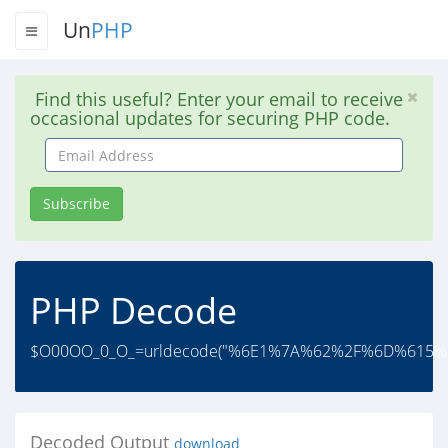
Un
PHP
Find this useful? Enter your email to receive
occasional updates for securing PHP code.
Email
Address
Subscribe
PHP Decode
$O00OO_0_O_=urldecode("%6E1%7A%62%2F%6D%61
Decoded Output
download