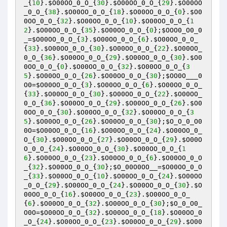
_
{
10
}.
$O00OO_0_O_
{
30
}.
$O00OO_0_O_
{
29
}.
$O00OO
_0_O_
{
38
}.
$O00OO_0_O_
{
18
}.
$O00OO_0_O_
{
0
}.
$O0
0OO_0_O_
{
32
}.
$O00OO_0_O_
{
10
}.
$O00OO_0_O_
{
1
2
}.
$O00OO_0_O_
{
35
}.
$O00OO_0_O_
{
0
};
$OOO0_O0_0
_
=
$O00OO_0_O_
{
3
}.
$O00OO_0_O_
{
6
}.
$O00OO_0_O_
{
33
}.
$O00OO_0_O_
{
30
}.
$O00OO_0_O_
{
22
}.
$O00OO_
0_O_
{
36
}.
$O00OO_0_O_
{
29
}.
$O00OO_0_O_
{
30
}.
$O0
0OO_0_O_
{
0
}.
$O00OO_0_O_
{
32
}.
$O00OO_0_O_
{
3
5
}.
$O00OO_0_O_
{
26
}.
$O00OO_0_O_
{
30
};
$OO0O___0
O0
=
$O00OO_0_O_
{
3
}.
$O00OO_0_O_
{
6
}.
$O00OO_0_O_
{
33
}.
$O00OO_0_O_
{
30
}.
$O00OO_0_O_
{
22
}.
$O00OO_
0_O_
{
36
}.
$O00OO_0_O_
{
29
}.
$O00OO_0_O_
{
26
}.
$O0
0OO_0_O_
{
30
}.
$O00OO_0_O_
{
32
}.
$O00OO_0_O_
{
3
5
}.
$O00OO_0_O_
{
26
}.
$O00OO_0_O_
{
30
};
$O_O_0_O0
0O
=
$O00OO_0_O_
{
16
}.
$O00OO_0_O_
{
24
}.
$O00OO_0_
O_
{
30
}.
$O00OO_0_O_
{
27
}.
$O00OO_0_O_
{
29
}.
$O00O
O_0_O_
{
24
}.
$O00OO_0_O_
{
30
}.
$O00OO_0_O_
{
1
6
}.
$O00OO_0_O_
{
23
}.
$O00OO_0_O_
{
6
}.
$O00OO_0_O
_
{
32
}.
$O00OO_0_O_
{
30
};
$O_00O0OO__
=
$O00OO_0_O
_
{
33
}.
$O00OO_0_O_
{
10
}.
$O00OO_0_O_
{
24
}.
$O00OO
_0_O_
{
29
}.
$O00OO_0_O_
{
24
}.
$O00OO_0_O_
{
30
}.
$O
00OO_0_O_
{
16
}.
$O00OO_0_O_
{
23
}.
$O00OO_0_O_
{
6
}.
$O00OO_0_O_
{
32
}.
$O00OO_0_O_
{
30
};
$O_0_O0_
O0O
=
$O00OO_0_O_
{
32
}.
$O00OO_0_O_
{
18
}.
$O00OO_0
_O_
{
24
}.
$O00OO_0_O_
{
23
}.
$O00OO_0_O_
{
29
}.
$O00