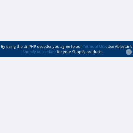
By using the UnPHP decoder you agree to our
Terms of Use
. Use Ablestar's
Shopify bulk editor
for your Shopify products.