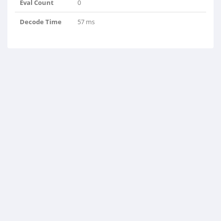
Eval Count
0
Decode Time
57 ms