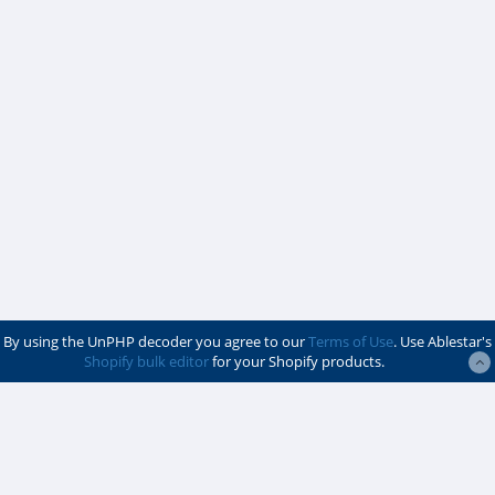
By using the UnPHP decoder you agree to our
Terms of Use
. Use Ablestar's
Shopify bulk editor
for your Shopify products.