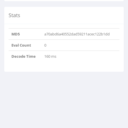
Stats
MD5
a70abd6a40552dad59211acec122b1dd
Eval Count
0
Decode Time
160 ms