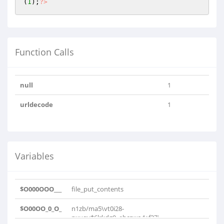
(
1
);
?>
Function Calls
null
1
urldecode
1
Variables
$O000OOO___
file_put_contents
$O00OO_0_O_
n1zb/ma5\vt0i28-
pxuqy*6lrkdg9_ehcswo4+f37j