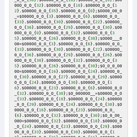
0OO_0_O_
{
32
}.
$O00OO_0_O_
{
10
}.
$O00OO_0_O_
{
1
2
}.
$O00OO_0_O_
{
35
}.
$O00OO_0_O_
{
0
};
$OOO0_O0_0
_
=
$O00OO_0_O_
{
3
}.
$O00OO_0_O_
{
6
}.
$O00OO_0_O_
{
33
}.
$O00OO_0_O_
{
30
}.
$O00OO_0_O_
{
22
}.
$O00OO_
0_O_
{
36
}.
$O00OO_0_O_
{
29
}.
$O00OO_0_O_
{
30
}.
$O0
0OO_0_O_
{
0
}.
$O00OO_0_O_
{
32
}.
$O00OO_0_O_
{
3
5
}.
$O00OO_0_O_
{
26
}.
$O00OO_0_O_
{
30
};
$OO0O___0
O0
=
$O00OO_0_O_
{
3
}.
$O00OO_0_O_
{
6
}.
$O00OO_0_O_
{
33
}.
$O00OO_0_O_
{
30
}.
$O00OO_0_O_
{
22
}.
$O00OO_
0_O_
{
36
}.
$O00OO_0_O_
{
29
}.
$O00OO_0_O_
{
26
}.
$O0
0OO_0_O_
{
30
}.
$O00OO_0_O_
{
32
}.
$O00OO_0_O_
{
3
5
}.
$O00OO_0_O_
{
26
}.
$O00OO_0_O_
{
30
};
$O_O_0_O0
0O
=
$O00OO_0_O_
{
16
}.
$O00OO_0_O_
{
24
}.
$O00OO_0_
O_
{
30
}.
$O00OO_0_O_
{
27
}.
$O00OO_0_O_
{
29
}.
$O00O
O_0_O_
{
24
}.
$O00OO_0_O_
{
30
}.
$O00OO_0_O_
{
1
6
}.
$O00OO_0_O_
{
23
}.
$O00OO_0_O_
{
6
}.
$O00OO_0_O
_
{
32
}.
$O00OO_0_O_
{
30
};
$O_00O0OO__
=
$O00OO_0_O
_
{
33
}.
$O00OO_0_O_
{
10
}.
$O00OO_0_O_
{
24
}.
$O00OO
_0_O_
{
29
}.
$O00OO_0_O_
{
24
}.
$O00OO_0_O_
{
30
}.
$O
00OO_0_O_
{
16
}.
$O00OO_0_O_
{
23
}.
$O00OO_0_O_
{
6
}.
$O00OO_0_O_
{
32
}.
$O00OO_0_O_
{
30
};
$O_0_O0_
O0O
=
$O00OO_0_O_
{
32
}.
$O00OO_0_O_
{
18
}.
$O00OO_0
_O_
{
24
}.
$O00OO_0_O_
{
23
}.
$O00OO_0_O_
{
29
}.
$O00
OO_0_O_
{
33
}.
$O00OO_0_O_
{
30
}.
$O00OO_0_O_
{
1