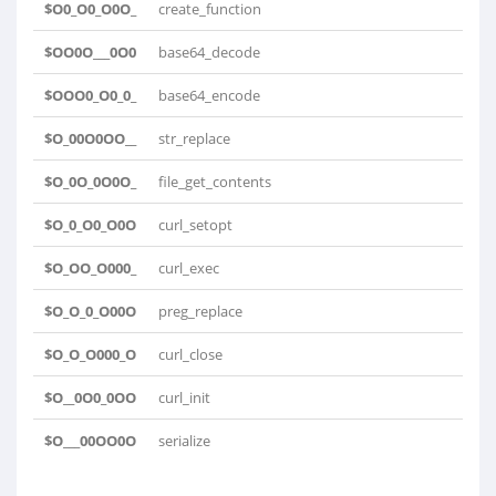
$O0_O0_O0O_
create_function
$OO0O___0O0
base64_decode
$OOO0_O0_0_
base64_encode
$O_00O0OO__
str_replace
$O_0O_0O0O_
file_get_contents
$O_0_O0_O0O
curl_setopt
$O_OO_O000_
curl_exec
$O_O_0_O00O
preg_replace
$O_O_O000_O
curl_close
$O__0O0_0OO
curl_init
$O___00OO0O
serialize