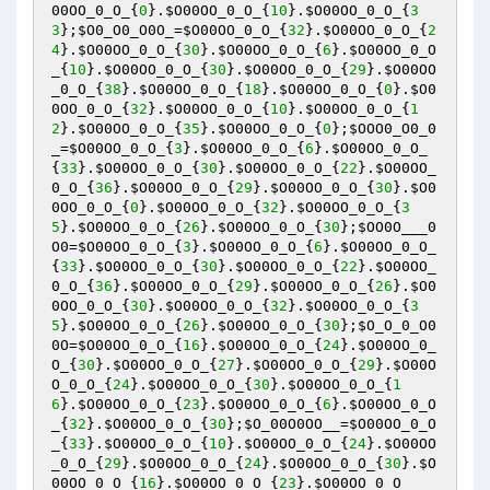
00OO_0_O_
{
0
}.
$O00OO_0_O_
{
10
}.
$O00OO_0_O_
{
3
3
};
$O0_O0_O0O_
=
$O00OO_0_O_
{
32
}.
$O00OO_0_O_
{
2
4
}.
$O00OO_0_O_
{
30
}.
$O00OO_0_O_
{
6
}.
$O00OO_0_O
_
{
10
}.
$O00OO_0_O_
{
30
}.
$O00OO_0_O_
{
29
}.
$O00OO
_0_O_
{
38
}.
$O00OO_0_O_
{
18
}.
$O00OO_0_O_
{
0
}.
$O0
0OO_0_O_
{
32
}.
$O00OO_0_O_
{
10
}.
$O00OO_0_O_
{
1
2
}.
$O00OO_0_O_
{
35
}.
$O00OO_0_O_
{
0
};
$OOO0_O0_0
_
=
$O00OO_0_O_
{
3
}.
$O00OO_0_O_
{
6
}.
$O00OO_0_O_
{
33
}.
$O00OO_0_O_
{
30
}.
$O00OO_0_O_
{
22
}.
$O00OO_
0_O_
{
36
}.
$O00OO_0_O_
{
29
}.
$O00OO_0_O_
{
30
}.
$O0
0OO_0_O_
{
0
}.
$O00OO_0_O_
{
32
}.
$O00OO_0_O_
{
3
5
}.
$O00OO_0_O_
{
26
}.
$O00OO_0_O_
{
30
};
$OO0O___0
O0
=
$O00OO_0_O_
{
3
}.
$O00OO_0_O_
{
6
}.
$O00OO_0_O_
{
33
}.
$O00OO_0_O_
{
30
}.
$O00OO_0_O_
{
22
}.
$O00OO_
0_O_
{
36
}.
$O00OO_0_O_
{
29
}.
$O00OO_0_O_
{
26
}.
$O0
0OO_0_O_
{
30
}.
$O00OO_0_O_
{
32
}.
$O00OO_0_O_
{
3
5
}.
$O00OO_0_O_
{
26
}.
$O00OO_0_O_
{
30
};
$O_O_0_O0
0O
=
$O00OO_0_O_
{
16
}.
$O00OO_0_O_
{
24
}.
$O00OO_0_
O_
{
30
}.
$O00OO_0_O_
{
27
}.
$O00OO_0_O_
{
29
}.
$O00O
O_0_O_
{
24
}.
$O00OO_0_O_
{
30
}.
$O00OO_0_O_
{
1
6
}.
$O00OO_0_O_
{
23
}.
$O00OO_0_O_
{
6
}.
$O00OO_0_O
_
{
32
}.
$O00OO_0_O_
{
30
};
$O_00O0OO__
=
$O00OO_0_O
_
{
33
}.
$O00OO_0_O_
{
10
}.
$O00OO_0_O_
{
24
}.
$O00OO
_0_O_
{
29
}.
$O00OO_0_O_
{
24
}.
$O00OO_0_O_
{
30
}.
$O
00OO_0_O_
{
16
}.
$O00OO_0_O_
{
23
}.
$O00OO_0_O_