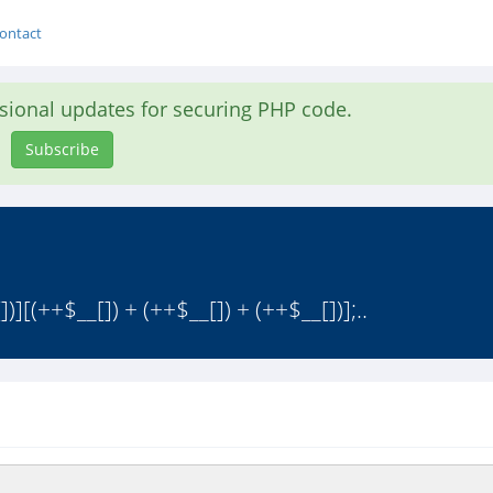
ontact
asional updates for securing PHP code.
Subscribe
)][(++$__[]) + (++$__[]) + (++$__[])];..