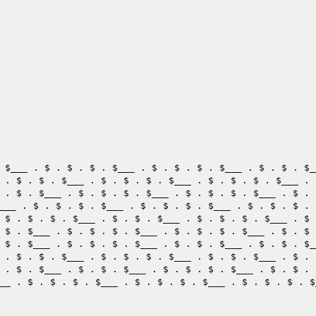
 
$___
 . $ . $ . $ . 
$___
 . $ . $ . $ . 
$___
 . $ . $ . 
$_
 . $ . $ . 
$___
 . $ . $ . $ . 
$___
 . $ . $ . $ . 
$___
 . $ . 
$___
 . $ . $ . $ . 
$___
 . $ . $ . $ . 
$___
___
 . $ . $ . $ . 
$___
 . $ . $ . $ . 
$___
 . $ . $ . $ . 
 $ . $ . $ . 
$___
 . $ . $ . 
$___
 . $ . $ . $ . 
$___
 . $ 
 $ . 
$___
 . $ . $ . $ . 
$___
 . $ . $ . $ . 
$___
 . $ . $ 
 $ . 
$___
 . $ . $ . $ . 
$___
 . $ . $ . 
$___
 . $ . $ . 
$_
 . $ . $ . 
$___
 . $ . $ . $ . 
$___
 . $ . $ . 
$___
 . $ . 
$___
 . $ . $ . 
$___
 . $ . $ . $ . 
$___
 . $ . $ . 
__
 . $ . $ . $ . 
$___
 . $ . $ . $ . 
$___
 . $ . $ . $ . 
$