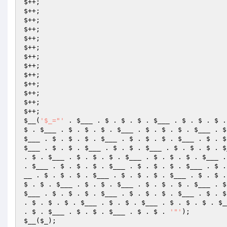
$++; 

$++; 

$++; 

$++; 

$++; 

$++; 

$++; 

$++; 

$++; 

$++; 

$++; 

$++; 

$__
(
'$_="'
 . 
$___
 . $ . $ . $ . 
$___
 . $ . $ . $ .
$ . 
$___
 . $ . $ . $ . 
$___
 . $ . $ . $ . 
$___
 . $
$___
 . $ . $ . $ . 
$___
 . $ . $ . $ . 
$___
 . $ . $
$___
 . $ . $ . 
$___
 . $ . $ . 
$___
 . $ . $ . $ . 
$
. $ . 
$___
 . $ . $ . $ . 
$___
 . $ . $ . $ . 
$___
 .
. 
$___
 . $ . $ . $ . 
$___
 . $ . $ . $ . 
$___
 . $ .
__
 . $ . $ . $ . 
$___
 . $ . $ . $ . 
$___
 . $ . $ .
$ . $ . 
$___
 . $ . $ . 
$___
 . $ . $ . $ . 
$___
 . $
$___
 . $ . $ . $ . 
$___
 . $ . $ . $ . 
$___
 . $ . $
. $ . $ . $ . 
$___
 . $ . $ . 
$___
 . $ . $ . $ . 
$_
. $ . 
$___
 . $ . $ . 
$___
 . $ . $ . 
'"'
$__
(
$_