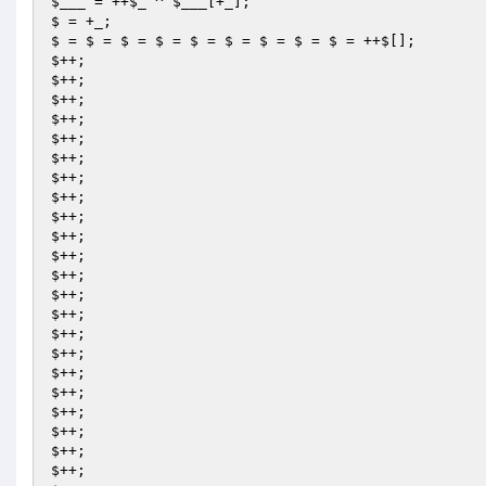
$___
 = ++
$_
 ^ 
$___
[+_]; 

$ = +_; 

$ = $ = $ = $ = $ = $ = $ = $ = $ = ++$[]; 

$++; 

$++; 

$++; 

$++; 

$++; 

$++; 

$++; 

$++; 

$++; 

$++; 

$++; 

$++; 

$++; 

$++; 

$++; 

$++; 

$++; 

$++; 

$++; 

$++; 

$++; 

$++; 
