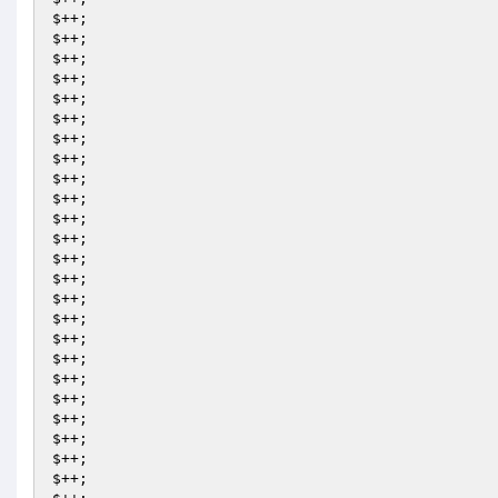
$++;

$++;

$++;

$++;

$++;

$++;

$++;

$++;

$++;

$++;

$++;

$++;

$++;

$++;

$++;

$++;

$++;

$++;

$++;

$++;

$++;

$++;

$++;

$++;
