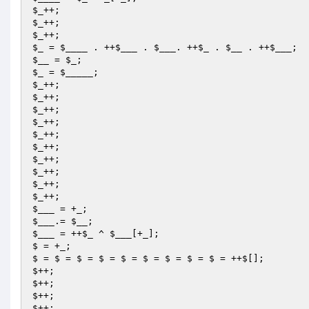
$_
$_
$_
$_
 = 
$____
 . ++
$___
 . 
$___
. ++
$_
 . 
$__
 . ++
$___
$__
 = 
$_
$_
 = 
$_____
$_
$_
$_
$_
$_
$_
$_
$_
$_
$_
$___
$___
.= 
$__
$___
 = ++
$_
 ^ 
$___
[+_];

$ = +_;

$ = $ = $ = $ = $ = $ = $ = $ = $ = ++$[];

$++;

$++;

$++;

$++;
