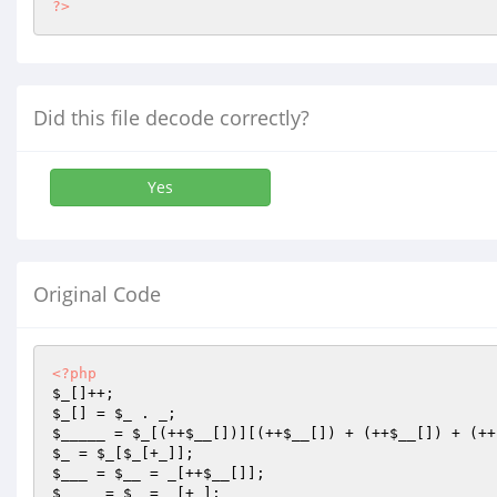
?>
Did this file decode correctly?
Yes
Original Code
<?php
$_
$_
[] = 
$_
$_____
 = 
$_
[(++
$__
[])][(++
$__
[]) + (++
$__
[]) + (++
$_
 = 
$_
[
$_
$___
 = 
$__
 = _[++
$__
$____
 = 
$_