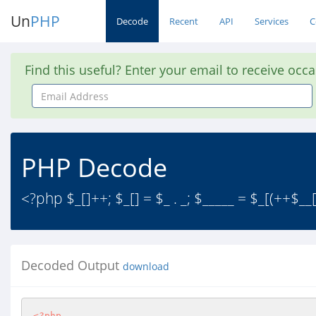
Un
PHP
Decode
Recent
API
Services
C
Find this useful? Enter your email to receive occ
Email
Address
PHP Decode
<?php $_[]++; $_[] = $_ . _; $_____ = $_[(++$__[]
Decoded Output
download
<?php