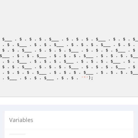
 
$___
 . $ . $ . $ . 
$___
 . $ . $ . $ . 
$___
 . $ . $ . 
$_
 . $ . 
$___
 . $ . $ . 
$___
 . $ . $ . $ . 
$___
 . $ . $ . 
 $ . $ . 
$___
 . $ . $ . $ . 
$___
 . $ . $ . $ . 
$___
 . $ 
$___
 . $ . $ . 
$___
 . $ . $ . $ . 
$___
 . $ . $ . $ . 
$__
 . $ . 
$___
 . $ . $ . $ . 
$___
 . $ . $ . $ . 
$___
 . $ . 
 $ . $ . 
$___
 . $ . $ . $ . 
$___
 . $ . $ . $ . 
$___
 . $ 
 . $ . $ . $ . 
$___
 . $ . $ . $ . 
$___
 . $ . $ . $ . 
$__
 . 
$___
 . $ . $ . 
$___
 . $ . $ . 
'"'
Variables