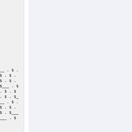
__
 . $ . 
 . $ . $ . 
 . $ . $ . $ . 
$___
 . $ 
. $ . $ 
. $ . 
$_
__
 . $ . 
 . $ . $ . $ . 
$ . 
$___
___
 . $ 