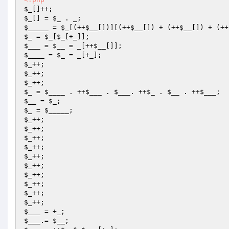
$_
$_
[] = 
$_
$_____
 = 
$_
[(++
$__
[])][(++
$__
[]) + (++
$__
[]) + (++
$_
 = 
$_
[
$_
$___
 = 
$__
 = _[++
$__
$____
 = 
$_
$_
$_
$_
$_
 = 
$____
 . ++
$___
 . 
$___
. ++
$_
 . 
$__
 . ++
$___
$__
 = 
$_
$_
 = 
$_____
$_
$_
$_
$_
$_
$_
$_
$_
$_
$_
$___
$___
.= 
$__