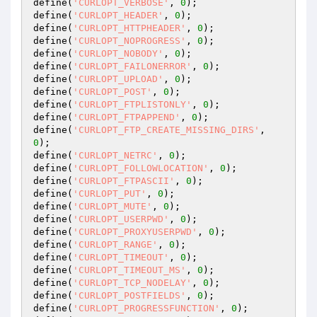
define(
'CURLOPT_VERBOSE'
, 
0
);

define(
'CURLOPT_HEADER'
, 
0
);

define(
'CURLOPT_HTTPHEADER'
, 
0
);

define(
'CURLOPT_NOPROGRESS'
, 
0
);

define(
'CURLOPT_NOBODY'
, 
0
);

define(
'CURLOPT_FAILONERROR'
, 
0
);

define(
'CURLOPT_UPLOAD'
, 
0
);

define(
'CURLOPT_POST'
, 
0
);

define(
'CURLOPT_FTPLISTONLY'
, 
0
);

define(
'CURLOPT_FTPAPPEND'
, 
0
);

define(
'CURLOPT_FTP_CREATE_MISSING_DIRS'
, 
0
);

define(
'CURLOPT_NETRC'
, 
0
);

define(
'CURLOPT_FOLLOWLOCATION'
, 
0
);

define(
'CURLOPT_FTPASCII'
, 
0
);

define(
'CURLOPT_PUT'
, 
0
);

define(
'CURLOPT_MUTE'
, 
0
);

define(
'CURLOPT_USERPWD'
, 
0
);

define(
'CURLOPT_PROXYUSERPWD'
, 
0
);

define(
'CURLOPT_RANGE'
, 
0
);

define(
'CURLOPT_TIMEOUT'
, 
0
);

define(
'CURLOPT_TIMEOUT_MS'
, 
0
);

define(
'CURLOPT_TCP_NODELAY'
, 
0
);

define(
'CURLOPT_POSTFIELDS'
, 
0
);

define(
'CURLOPT_PROGRESSFUNCTION'
, 
0
);
