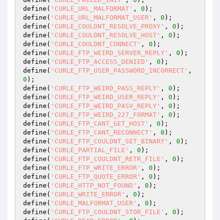
define(
'CURLE_URL_MALFORMAT'
, 
0
);

define(
'CURLE_URL_MALFORMAT_USER'
, 
0
);

define(
'CURLE_COULDNT_RESOLVE_PROXY'
, 
0
);

define(
'CURLE_COULDNT_RESOLVE_HOST'
, 
0
);

define(
'CURLE_COULDNT_CONNECT'
, 
0
);

define(
'CURLE_FTP_WEIRD_SERVER_REPLY'
, 
0
);

define(
'CURLE_FTP_ACCESS_DENIED'
, 
0
);

define(
'CURLE_FTP_USER_PASSWORD_INCORRECT'
, 
0
);

define(
'CURLE_FTP_WEIRD_PASS_REPLY'
, 
0
);

define(
'CURLE_FTP_WEIRD_USER_REPLY'
, 
0
);

define(
'CURLE_FTP_WEIRD_PASV_REPLY'
, 
0
);

define(
'CURLE_FTP_WEIRD_227_FORMAT'
, 
0
);

define(
'CURLE_FTP_CANT_GET_HOST'
, 
0
);

define(
'CURLE_FTP_CANT_RECONNECT'
, 
0
);

define(
'CURLE_FTP_COULDNT_SET_BINARY'
, 
0
);

define(
'CURLE_PARTIAL_FILE'
, 
0
);

define(
'CURLE_FTP_COULDNT_RETR_FILE'
, 
0
);

define(
'CURLE_FTP_WRITE_ERROR'
, 
0
);

define(
'CURLE_FTP_QUOTE_ERROR'
, 
0
);

define(
'CURLE_HTTP_NOT_FOUND'
, 
0
);

define(
'CURLE_WRITE_ERROR'
, 
0
);

define(
'CURLE_MALFORMAT_USER'
, 
0
);

define(
'CURLE_FTP_COULDNT_STOR_FILE'
, 
0
);
