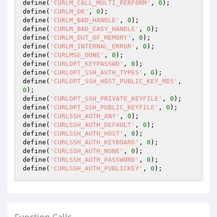
define(
'CURLM_CALL_MULTI_PERFORM'
, 
0
);

define(
'CURLM_OK'
, 
0
);

define(
'CURLM_BAD_HANDLE'
, 
0
);

define(
'CURLM_BAD_EASY_HANDLE'
, 
0
);

define(
'CURLM_OUT_OF_MEMORY'
, 
0
);

define(
'CURLM_INTERNAL_ERROR'
, 
0
);

define(
'CURLMSG_DONE'
, 
0
);

define(
'CURLOPT_KEYPASSWD'
, 
0
);

define(
'CURLOPT_SSH_AUTH_TYPES'
, 
0
);

define(
'CURLOPT_SSH_HOST_PUBLIC_KEY_MD5'
, 
0
);

define(
'CURLOPT_SSH_PRIVATE_KEYFILE'
, 
0
);

define(
'CURLOPT_SSH_PUBLIC_KEYFILE'
, 
0
);

define(
'CURLSSH_AUTH_ANY'
, 
0
);

define(
'CURLSSH_AUTH_DEFAULT'
, 
0
);

define(
'CURLSSH_AUTH_HOST'
, 
0
);

define(
'CURLSSH_AUTH_KEYBOARD'
, 
0
);

define(
'CURLSSH_AUTH_NONE'
, 
0
);

define(
'CURLSSH_AUTH_PASSWORD'
, 
0
);

define(
'CURLSSH_AUTH_PUBLICKEY'
, 
0