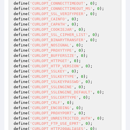
define(
'CURLOPT_CONNECTTIMEOUT'
, 
0
);

define(
'CURLOPT_CONNECTTIMEOUT_MS'
, 
0
);

define(
'CURLOPT_SSL_VERIFYPEER'
, 
0
);

define(
'CURLOPT_CAINFO'
, 
0
);

define(
'CURLOPT_CAPATH'
, 
0
);

define(
'CURLOPT_COOKIEJAR'
, 
0
);

define(
'CURLOPT_SSL_CIPHER_LIST'
, 
0
);

define(
'CURLOPT_BINARYTRANSFER'
, 
0
);

define(
'CURLOPT_NOSIGNAL'
, 
0
);

define(
'CURLOPT_PROXYTYPE'
, 
0
);

define(
'CURLOPT_BUFFERSIZE'
, 
0
);

define(
'CURLOPT_HTTPGET'
, 
0
);

define(
'CURLOPT_HTTP_VERSION'
, 
0
);

define(
'CURLOPT_SSLKEY'
, 
0
);

define(
'CURLOPT_SSLKEYTYPE'
, 
0
);

define(
'CURLOPT_SSLKEYPASSWD'
, 
0
);

define(
'CURLOPT_SSLENGINE'
, 
0
);

define(
'CURLOPT_SSLENGINE_DEFAULT'
, 
0
);

define(
'CURLOPT_SSLCERTTYPE'
, 
0
);

define(
'CURLOPT_CRLF'
, 
0
);

define(
'CURLOPT_ENCODING'
, 
0
);

define(
'CURLOPT_PROXYPORT'
, 
0
);

define(
'CURLOPT_UNRESTRICTED_AUTH'
, 
0
);

define(
'CURLOPT_FTP_USE_EPRT'
, 
0
);

define(
'CURLOPT_HTTP200ALIASES'
, 
0
);
