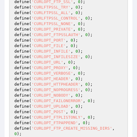
define(
'CURLOPT_FTP_SSL'
, 
0
);

define(
'CURLFTPSSL_TRY'
, 
0
);

define(
'CURLFTPSSL_ALL'
, 
0
);

define(
'CURLFTPSSL_CONTROL'
, 
0
);

define(
'CURLFTPSSL_NONE'
, 
0
);

define(
'CURLOPT_PRIVATE'
, 
0
);

define(
'CURLOPT_FTPSSLAUTH'
, 
0
);

define(
'CURLOPT_PORT'
, 
0
);

define(
'CURLOPT_FILE'
, 
0
);

define(
'CURLOPT_INFILE'
, 
0
);

define(
'CURLOPT_INFILESIZE'
, 
0
);

define(
'CURLOPT_URL'
, 
0
);

define(
'CURLOPT_PROXY'
, 
0
);

define(
'CURLOPT_VERBOSE'
, 
0
);

define(
'CURLOPT_HEADER'
, 
0
);

define(
'CURLOPT_HTTPHEADER'
, 
0
);

define(
'CURLOPT_NOPROGRESS'
, 
0
);

define(
'CURLOPT_NOBODY'
, 
0
);

define(
'CURLOPT_FAILONERROR'
, 
0
);

define(
'CURLOPT_UPLOAD'
, 
0
);

define(
'CURLOPT_POST'
, 
0
);

define(
'CURLOPT_FTPLISTONLY'
, 
0
);

define(
'CURLOPT_FTPAPPEND'
, 
0
);

define(
'CURLOPT_FTP_CREATE_MISSING_DIRS'
, 
0
);
