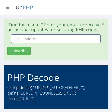
Un
PHP
Find this useful? Enter your email to receive
occasional updates for securing PHP code.
Email
Address
Subscribe
PHP Decode
<?php define('CURLOPT_AUTOREFERER', 0);
define('CURLOPT_COOKIESESSION', 0);
define('CURLO..