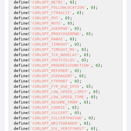
define(
'CURLOPT_NETRC'
, 
0
);

define(
'CURLOPT_FOLLOWLOCATION'
, 
0
);

define(
'CURLOPT_FTPASCII'
, 
0
);

define(
'CURLOPT_PUT'
, 
0
);

define(
'CURLOPT_MUTE'
, 
0
);

define(
'CURLOPT_USERPWD'
, 
0
);

define(
'CURLOPT_PROXYUSERPWD'
, 
0
);

define(
'CURLOPT_RANGE'
, 
0
);

define(
'CURLOPT_TIMEOUT'
, 
0
);

define(
'CURLOPT_TIMEOUT_MS'
, 
0
);

define(
'CURLOPT_TCP_NODELAY'
, 
0
);

define(
'CURLOPT_POSTFIELDS'
, 
0
);

define(
'CURLOPT_PROGRESSFUNCTION'
, 
0
);

define(
'CURLOPT_REFERER'
, 
0
);

define(
'CURLOPT_USERAGENT'
, 
0
);

define(
'CURLOPT_FTPPORT'
, 
0
);

define(
'CURLOPT_FTP_USE_EPSV'
, 
0
);

define(
'CURLOPT_LOW_SPEED_LIMIT'
, 
0
);

define(
'CURLOPT_LOW_SPEED_TIME'
, 
0
);

define(
'CURLOPT_RESUME_FROM'
, 
0
);

define(
'CURLOPT_COOKIE'
, 
0
);

define(
'CURLOPT_SSLCERT'
, 
0
);

define(
'CURLOPT_SSLCERTPASSWD'
, 
0
);

define(
'CURLOPT_WRITEHEADER'
, 
0
);

define(
'CURLOPT_SSL_VERIFYHOST'
, 
0
);
