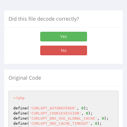
Did this file decode correctly?
Yes
No
Original Code
<?php
define(
'CURLOPT_AUTOREFERER'
, 
0
);

define(
'CURLOPT_COOKIESESSION'
, 
0
);

define(
'CURLOPT_DNS_USE_GLOBAL_CACHE'
, 
0
);

define(
'CURLOPT_DNS_CACHE_TIMEOUT'
, 
0
);
