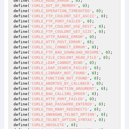
define(
'CURLE_READ_ERROR'
, 
0
);

define(
'CURLE_OUT_OF_MEMORY'
, 
0
);

define(
'CURLE_OPERATION_TIMEOUTED'
, 
0
);

define(
'CURLE_FTP_COULDNT_SET_ASCII'
, 
0
);

define(
'CURLE_FTP_PORT_FAILED'
, 
0
);

define(
'CURLE_FTP_COULDNT_USE_REST'
, 
0
);

define(
'CURLE_FTP_COULDNT_GET_SIZE'
, 
0
);

define(
'CURLE_HTTP_RANGE_ERROR'
, 
0
);

define(
'CURLE_HTTP_POST_ERROR'
, 
0
);

define(
'CURLE_SSL_CONNECT_ERROR'
, 
0
);

define(
'CURLE_FTP_BAD_DOWNLOAD_RESUME'
, 
0
);

define(
'CURLE_FILE_COULDNT_READ_FILE'
, 
0
);

define(
'CURLE_LDAP_CANNOT_BIND'
, 
0
);

define(
'CURLE_LDAP_SEARCH_FAILED'
, 
0
);

define(
'CURLE_LIBRARY_NOT_FOUND'
, 
0
);

define(
'CURLE_FUNCTION_NOT_FOUND'
, 
0
);

define(
'CURLE_ABORTED_BY_CALLBACK'
, 
0
);

define(
'CURLE_BAD_FUNCTION_ARGUMENT'
, 
0
);

define(
'CURLE_BAD_CALLING_ORDER'
, 
0
);

define(
'CURLE_HTTP_PORT_FAILED'
, 
0
);

define(
'CURLE_BAD_PASSWORD_ENTERED'
, 
0
);

define(
'CURLE_TOO_MANY_REDIRECTS'
, 
0
);

define(
'CURLE_UNKNOWN_TELNET_OPTION'
, 
0
);

define(
'CURLE_TELNET_OPTION_SYNTAX'
, 
0
);

define(
'CURLE_OBSOLETE'
, 
0
);
