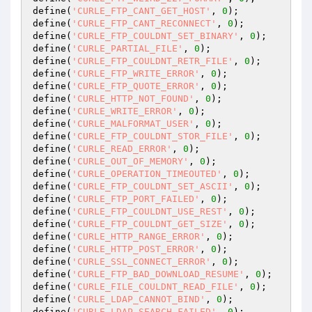
define(
'CURLE_FTP_CANT_GET_HOST'
, 
0
);

define(
'CURLE_FTP_CANT_RECONNECT'
, 
0
);

define(
'CURLE_FTP_COULDNT_SET_BINARY'
, 
0
);

define(
'CURLE_PARTIAL_FILE'
, 
0
);

define(
'CURLE_FTP_COULDNT_RETR_FILE'
, 
0
);

define(
'CURLE_FTP_WRITE_ERROR'
, 
0
);

define(
'CURLE_FTP_QUOTE_ERROR'
, 
0
);

define(
'CURLE_HTTP_NOT_FOUND'
, 
0
);

define(
'CURLE_WRITE_ERROR'
, 
0
);

define(
'CURLE_MALFORMAT_USER'
, 
0
);

define(
'CURLE_FTP_COULDNT_STOR_FILE'
, 
0
);

define(
'CURLE_READ_ERROR'
, 
0
);

define(
'CURLE_OUT_OF_MEMORY'
, 
0
);

define(
'CURLE_OPERATION_TIMEOUTED'
, 
0
);

define(
'CURLE_FTP_COULDNT_SET_ASCII'
, 
0
);

define(
'CURLE_FTP_PORT_FAILED'
, 
0
);

define(
'CURLE_FTP_COULDNT_USE_REST'
, 
0
);

define(
'CURLE_FTP_COULDNT_GET_SIZE'
, 
0
);

define(
'CURLE_HTTP_RANGE_ERROR'
, 
0
);

define(
'CURLE_HTTP_POST_ERROR'
, 
0
);

define(
'CURLE_SSL_CONNECT_ERROR'
, 
0
);

define(
'CURLE_FTP_BAD_DOWNLOAD_RESUME'
, 
0
);

define(
'CURLE_FILE_COULDNT_READ_FILE'
, 
0
);

define(
'CURLE_LDAP_CANNOT_BIND'
, 
0
);

define(
'CURLE_LDAP_SEARCH_FAILED'
, 
0
);
