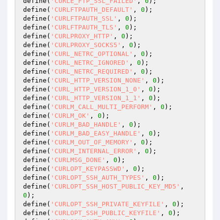
define(
'CURLE_FTP_SSL_FAILED'
, 
0
);

define(
'CURLFTPAUTH_DEFAULT'
, 
0
);

define(
'CURLFTPAUTH_SSL'
, 
0
);

define(
'CURLFTPAUTH_TLS'
, 
0
);

define(
'CURLPROXY_HTTP'
, 
0
);

define(
'CURLPROXY_SOCKS5'
, 
0
);

define(
'CURL_NETRC_OPTIONAL'
, 
0
);

define(
'CURL_NETRC_IGNORED'
, 
0
);

define(
'CURL_NETRC_REQUIRED'
, 
0
);

define(
'CURL_HTTP_VERSION_NONE'
, 
0
);

define(
'CURL_HTTP_VERSION_1_0'
, 
0
);

define(
'CURL_HTTP_VERSION_1_1'
, 
0
);

define(
'CURLM_CALL_MULTI_PERFORM'
, 
0
);

define(
'CURLM_OK'
, 
0
);

define(
'CURLM_BAD_HANDLE'
, 
0
);

define(
'CURLM_BAD_EASY_HANDLE'
, 
0
);

define(
'CURLM_OUT_OF_MEMORY'
, 
0
);

define(
'CURLM_INTERNAL_ERROR'
, 
0
);

define(
'CURLMSG_DONE'
, 
0
);

define(
'CURLOPT_KEYPASSWD'
, 
0
);

define(
'CURLOPT_SSH_AUTH_TYPES'
, 
0
);

define(
'CURLOPT_SSH_HOST_PUBLIC_KEY_MD5'
, 
0
);

define(
'CURLOPT_SSH_PRIVATE_KEYFILE'
, 
0
);

define(
'CURLOPT_SSH_PUBLIC_KEYFILE'
, 
0
);
