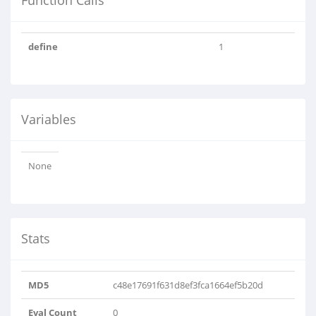
Function Calls
define
1
Variables
None
Stats
MD5
c48e17691f631d8ef3fca1664ef5b20d
Eval Count
0