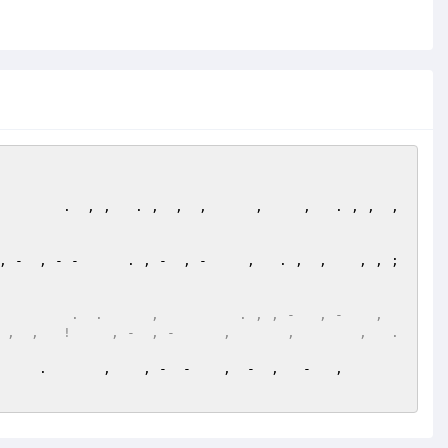
        .  , ,   . ,  ,  ,      ,     ,   . , ,  , 
 -  , - -      . , -  , -     ,   . ,  ,    , , ;  
        .  .      ,          . , , -   , -    ,  
 ,  ,   !     , -  , -      ,       ,        ,   .
   .       ,    , -  -    ,  -  ,   -   ,        