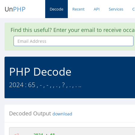
Un
PHP
Decode
Recent
API
Services
C
Find this useful? Enter your email to receive occ
Email
Address
PHP Decode
2024 : 65 , - , - , , . , ? , . , . ..
Decoded Output
download
<?
2024
 : 
65