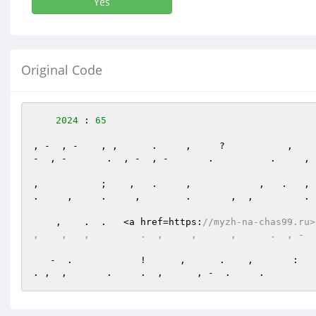
Yes
Original Code
2024
 : 
65
, -  , -    , ,      .     ,     ?           ,    
-  , -       .  , -  , -       .          .     , 
,           ;    ,   .     ,            ,   .   , 
.     ,     .     ,        .       ,  ,         . 
    ,    .  .   <a href=https:
//myzh-na-chas99.ru>
,    ,   ,         .  ,     ,      ,      .  , -  
   -  .            !      ,      .    ,       : 
. ,  ,       .     .  ,      , -  .     .         