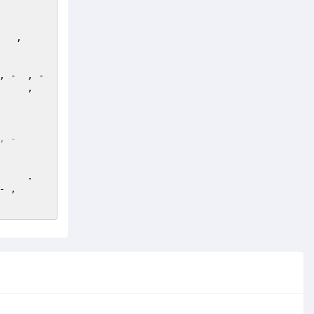
     
 -  , - 
,      
    
.       
    