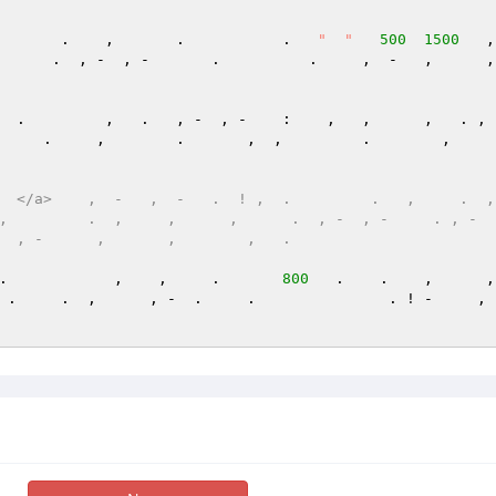
       .    ,       .           .   
"  "
500
1500
   ,        
  .  , -  , -       .          .     ,  -   ,      ,   ,    
  .         ,   .   , -  , -    :    ,   ,      ,   . , ,
   .     ,        .       ,  ,         .        ,          
</a>    ,  -   ,  -   .  ! ,  .         .   ,     .  ,         
        .  ,     ,      ,      .  , -  , -     . , -  , - 
  , -      ,       ,        ,   . 
  .            ,    ,     .       
800
   .    .    ,      ,     
     .  ,      , -  .     .               . ! -     , - ,  