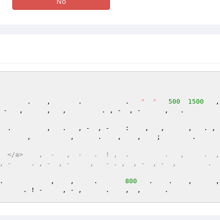
No
       .    ,       .           .   
"  "
500
1500
   ,
 -   ,      ,   ,         . , -  , -      ,   .

  .         ,   .   , -  , -    :    ,   ,      ,   . , ,
       ,          ,      .    ,    ,    ;        .

  </a>    ,  -   ,  -   .  ! ,  .         .   ,     .  , 
, -     . , -  , -     ,   - . ,  , -  , -  ,        .  
  .            ,    ,     .       
800
   .    .    ,      ,  
      . ! -     , - ,      .    ,  ,      .