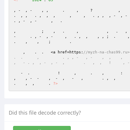
, -  , -    , ,      .     ,     ?           ,    
.  , ,   . ,  ,  ,      ,     ,   . , ,  , -  , -     
. , -  , -      ,   . 

,           ;    ,   .     ,            ,   .   , 
-      . , -  , -     ,   . ,  ,    , , ;  .     ,  
.    ,    ,    ;        . 

    ,    .  .   <a href=https:
//myzh-na-chas99.ru>  
.  .      ,          . , , -   , -    ,  ,    ,   , 
,   - . ,  , -  , -  ,        .   ,  ,   !     , -
   -  .            !      ,      .    ,       : 
,    , -  -    ,  -  ,   -   ,        . ,  ,       .
.    ,  ,      . 
?>
Did this file decode correctly?