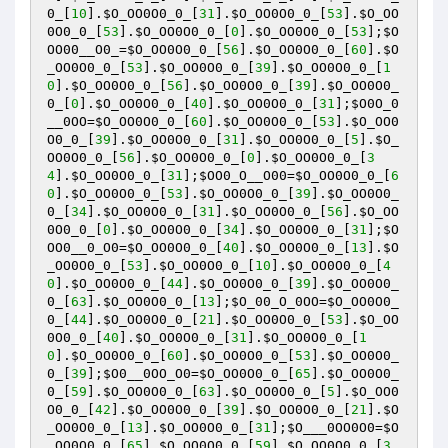
0_
[
10
].
$O_OO0O0_0_
[
31
].
$O_OO0O0_0_
[
53
].
$O_OO
0O0_0_
[
53
].
$O_OO0O0_0_
[
0
].
$O_OO0O0_0_
[
53
];
$O
OO00__O0_
=
$O_OO0O0_0_
[
56
].
$O_OO0O0_0_
[
60
].
$O
_OO0O0_0_
[
53
].
$O_OO0O0_0_
[
39
].
$O_OO0O0_0_
[
1
0
].
$O_OO0O0_0_
[
56
].
$O_OO0O0_0_
[
39
].
$O_OO0O0_
0_
[
0
].
$O_OO0O0_0_
[
40
].
$O_OO0O0_0_
[
31
];
$O0O_0
__0OO
=
$O_OO0O0_0_
[
60
].
$O_OO0O0_0_
[
53
].
$O_OO0
O0_0_
[
39
].
$O_OO0O0_0_
[
31
].
$O_OO0O0_0_
[
5
].
$O_
OO0O0_0_
[
56
].
$O_OO0O0_0_
[
0
].
$O_OO0O0_0_
[
3
4
].
$O_OO0O0_0_
[
31
];
$OO0_O__O00
=
$O_OO0O0_0_
[
6
0
].
$O_OO0O0_0_
[
53
].
$O_OO0O0_0_
[
39
].
$O_OO0O0_
0_
[
34
].
$O_OO0O0_0_
[
31
].
$O_OO0O0_0_
[
56
].
$O_OO
0O0_0_
[
0
].
$O_OO0O0_0_
[
34
].
$O_OO0O0_0_
[
31
];
$O
OO0__0_O0
=
$O_OO0O0_0_
[
40
].
$O_OO0O0_0_
[
13
].
$O
_OO0O0_0_
[
53
].
$O_OO0O0_0_
[
10
].
$O_OO0O0_0_
[
4
0
].
$O_OO0O0_0_
[
44
].
$O_OO0O0_0_
[
39
].
$O_OO0O0_
0_
[
63
].
$O_OO0O0_0_
[
13
];
$O_00_O_0OO
=
$O_OO0O0_
0_
[
44
].
$O_OO0O0_0_
[
21
].
$O_OO0O0_0_
[
53
].
$O_OO
0O0_0_
[
40
].
$O_OO0O0_0_
[
31
].
$O_OO0O0_0_
[
1
0
].
$O_OO0O0_0_
[
60
].
$O_OO0O0_0_
[
53
].
$O_OO0O0_
0_
[
39
];
$O0__0OO_O0
=
$O_OO0O0_0_
[
65
].
$O_OO0O0_
0_
[
59
].
$O_OO0O0_0_
[
63
].
$O_OO0O0_0_
[
5
].
$O_OO0
O0_0_
[
42
].
$O_OO0O0_0_
[
39
].
$O_OO0O0_0_
[
21
].
$O
_OO0O0_0_
[
13
].
$O_OO0O0_0_
[
31
];
$O___0OO0O0
=
$O
_OO0O0_0_
[
65
].
$O_OO0O0_0_
[
59
].
$O_OO0O0_0_
[
3