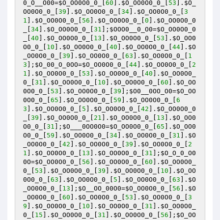
0_O__O00
=
$O_OO0O0_0_
[
60
].
$O_OO0O0_0_
[
53
].
$O_
OO0O0_0_
[
39
].
$O_OO0O0_0_
[
34
].
$O_OO0O0_0_
[
3
1
].
$O_OO0O0_0_
[
56
].
$O_OO0O0_0_
[
0
].
$O_OO0O0_0
_
[
34
].
$O_OO0O0_0_
[
31
];
$OOO0__0_O0
=
$O_OO0O0_0
_
[
40
].
$O_OO0O0_0_
[
13
].
$O_OO0O0_0_
[
53
].
$O_OO0
O0_0_
[
10
].
$O_OO0O0_0_
[
40
].
$O_OO0O0_0_
[
44
].
$O
_OO0O0_0_
[
39
].
$O_OO0O0_0_
[
63
].
$O_OO0O0_0_
[
1
3
];
$O_00_O_0OO
=
$O_OO0O0_0_
[
44
].
$O_OO0O0_0_
[
2
1
].
$O_OO0O0_0_
[
53
].
$O_OO0O0_0_
[
40
].
$O_OO0O0_
0_
[
31
].
$O_OO0O0_0_
[
10
].
$O_OO0O0_0_
[
60
].
$O_OO
0O0_0_
[
53
].
$O_OO0O0_0_
[
39
];
$O0__0OO_O0
=
$O_OO
0O0_0_
[
65
].
$O_OO0O0_0_
[
59
].
$O_OO0O0_0_
[
6
3
].
$O_OO0O0_0_
[
5
].
$O_OO0O0_0_
[
42
].
$O_OO0O0_0
_
[
39
].
$O_OO0O0_0_
[
21
].
$O_OO0O0_0_
[
13
].
$O_OO0
O0_0_
[
31
];
$O___0OO0O0
=
$O_OO0O0_0_
[
65
].
$O_OO0
O0_0_
[
59
].
$O_OO0O0_0_
[
34
].
$O_OO0O0_0_
[
31
].
$O
_OO0O0_0_
[
42
].
$O_OO0O0_0_
[
39
].
$O_OO0O0_0_
[
2
1
].
$O_OO0O0_0_
[
13
].
$O_OO0O0_0_
[
31
];
$O_O_0_O0
0O
=
$O_OO0O0_0_
[
56
].
$O_OO0O0_0_
[
60
].
$O_OO0O0_
0_
[
53
].
$O_OO0O0_0_
[
39
].
$O_OO0O0_0_
[
10
].
$O_OO
0O0_0_
[
63
].
$O_OO0O0_0_
[
5
].
$O_OO0O0_0_
[
63
].
$O
_OO0O0_0_
[
13
];
$O__OO_00O0
=
$O_OO0O0_0_
[
56
].
$O
_OO0O0_0_
[
60
].
$O_OO0O0_0_
[
53
].
$O_OO0O0_0_
[
3
9
].
$O_OO0O0_0_
[
10
].
$O_OO0O0_0_
[
31
].
$O_OO0O0_
0_
[
15
].
$O_OO0O0_0_
[
31
].
$O_OO0O0_0_
[
56
];
$O_OO