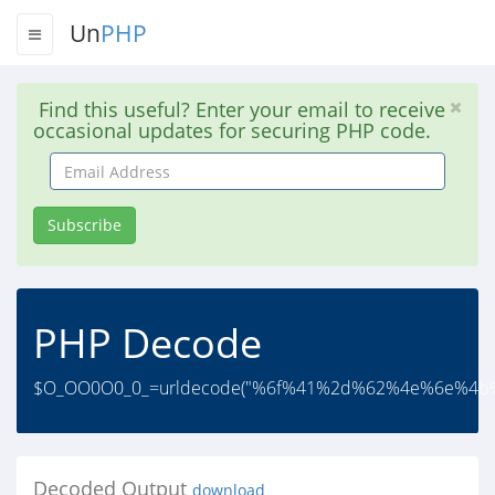
Un
PHP
Find this useful? Enter your email to receive
occasional updates for securing PHP code.
Email
Address
Subscribe
PHP Decode
$O_OO0O0_0_=urldecode("%6f%41%2d%62%4e%6e%4
Decoded Output
download