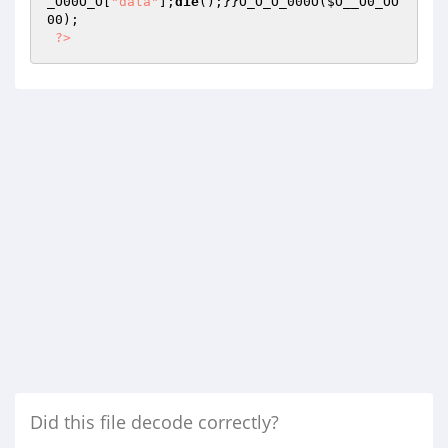
_O00O_O
[
"data"
];
die
();}}O_O_O_000O(
$O__O0_OO
00
); 

?>
Did this file decode correctly?