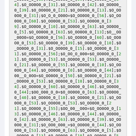
4
].
$O_OO0O0_0_
[
31
].
$O_OO0O0_0_
[
42
].
$O_OO0O0_
0_
[
39
].
$O_OO0O0_0_
[
21
].
$O_OO0O0_0_
[
13
].
$O_OO
0O0_0_
[
31
];
$O_O_0_O00O
=
$O_OO0O0_0_
[
56
].
$O_OO
0O0_0_
[
60
].
$O_OO0O0_0_
[
53
].
$O_OO0O0_0_
[
3
9
].
$O_OO0O0_0_
[
10
].
$O_OO0O0_0_
[
63
].
$O_OO0O0_
0_
[
5
].
$O_OO0O0_0_
[
63
].
$O_OO0O0_0_
[
13
];
$O__OO
_00O0
=
$O_OO0O0_0_
[
56
].
$O_OO0O0_0_
[
60
].
$O_OO0
O0_0_
[
53
].
$O_OO0O0_0_
[
39
].
$O_OO0O0_0_
[
10
].
$O
_OO0O0_0_
[
31
].
$O_OO0O0_0_
[
15
].
$O_OO0O0_0_
[
3
1
].
$O_OO0O0_0_
[
56
];
$O_OO_O_000
=
$O_OO0O0_0_
[
2
1
].
$O_OO0O0_0_
[
53
].
$O_OO0O0_0_
[
53
].
$O_OO0O0_
0_
[
21
].
$O_OO0O0_0_
[
55
].
$O_OO0O0_0_
[
10
].
$O_OO
0O0_0_
[
44
].
$O_OO0O0_0_
[
0
].
$O_OO0O0_0_
[
44
];
$O
00__O_0OO
=
$O_OO0O0_0_
[
50
].
$O_OO0O0_0_
[
21
].
$O
_OO0O0_0_
[
53
].
$O_OO0O0_0_
[
10
].
$O_OO0O0_0_
[
3
4
].
$O_OO0O0_0_
[
60
].
$O_OO0O0_0_
[
46
].
$O_OO0O0_
0_
[
44
];
$OO_O00_O_0
=
$O_OO0O0_0_
[
63
].
$O_OO0O0_
0_
[
40
].
$O_OO0O0_0_
[
10
].
$O_OO0O0_0_
[
21
].
$O_OO
0O0_0_
[
53
].
$O_OO0O0_0_
[
53
].
$O_OO0O0_0_
[
2
1
].
$O_OO0O0_0_
[
55
];
$OO_00__O0O
=
$O_OO0O0_0_
[
1
3
].
$O_OO0O0_0_
[
46
].
$O_OO0O0_0_
[
44
].
$O_OO0O0_
0_
[
42
].
$O_OO0O0_0_
[
63
].
$O_OO0O0_0_
[
39
].
$O_OO
0O0_0_
[
31
];
$O_OO0_O00_
=
$O_OO0O0_0_
[
44
].
$O_OO
0O0_0_
[
53
].
$O_OO0O0_0_
[
63
].
$O_OO0O0_0_
[
5
].
$O
_OO0O0_0_
[
13
].
$O_OO0O0_0_
[
10
].
$O_OO0O0_0_
[
5