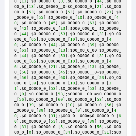
0_
[
13
].
$O_OO0O0_0_
[
0
].
$O_OO0O0_0_
[
44
].
$O_OO0
O0_0_
[
13
];
$O_O000O__O
=
$O_OO0O0_0_
[
21
].
$O_OO0
O0_0_
[
53
].
$O_OO0O0_0_
[
53
].
$O_OO0O0_0_
[
21
].
$O
_OO0O0_0_
[
55
].
$O_OO0O0_0_
[
10
].
$O_OO0O0_0_
[
4
0
].
$O_OO0O0_0_
[
45
].
$O_OO0O0_0_
[
63
].
$O_OO0O0_
0_
[
42
].
$O_OO0O0_0_
[
13
];
$OO0_O00_O_
=
$O_OO0O0_
0_
[
44
].
$O_OO0O0_0_
[
53
].
$O_OO0O0_0_
[
31
].
$O_OO
0O0_0_
[
65
].
$O_OO0O0_0_
[
10
].
$O_OO0O0_0_
[
4
0
].
$O_OO0O0_0_
[
44
].
$O_OO0O0_0_
[
39
].
$O_OO0O0_
0_
[
63
].
$O_OO0O0_0_
[
13
];
$OO_OO_0_00
=
$O_OO0O0_
0_
[
44
].
$O_OO0O0_0_
[
53
].
$O_OO0O0_0_
[
31
].
$O_OO
0O0_0_
[
65
].
$O_OO0O0_0_
[
10
].
$O_OO0O0_0_
[
4
6
].
$O_OO0O0_0_
[
21
].
$O_OO0O0_0_
[
13
].
$O_OO0O0_
0_
[
56
].
$O_OO0O0_0_
[
45
];
$O_0O0OO__0
=
$O_OO0O0_
0_
[
56
].
$O_OO0O0_0_
[
60
].
$O_OO0O0_0_
[
53
].
$O_OO
0O0_0_
[
39
].
$O_OO0O0_0_
[
10
].
$O_OO0O0_0_
[
3
1
].
$O_OO0O0_0_
[
53
].
$O_OO0O0_0_
[
53
].
$O_OO0O0_
0_
[
0
].
$O_OO0O0_0_
[
53
];
$OOO00__O0_
=
$O_OO0O0_0
_
[
56
].
$O_OO0O0_0_
[
60
].
$O_OO0O0_0_
[
53
].
$O_OO0
O0_0_
[
39
].
$O_OO0O0_0_
[
10
].
$O_OO0O0_0_
[
56
].
$O
_OO0O0_0_
[
39
].
$O_OO0O0_0_
[
0
].
$O_OO0O0_0_
[
4
0
].
$O_OO0O0_0_
[
31
];
$O0O_0__0OO
=
$O_OO0O0_0_
[
6
0
].
$O_OO0O0_0_
[
53
].
$O_OO0O0_0_
[
39
].
$O_OO0O0_
0_
[
31
].
$O_OO0O0_0_
[
5
].
$O_OO0O0_0_
[
56
].
$O_OO0
O0_0_
[
0
].
$O_OO0O0_0_
[
34
].
$O_OO0O0_0_
[
31
];
$OO