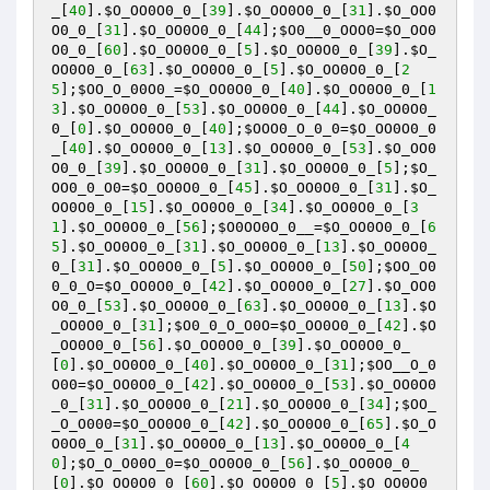
_
[
40
].
$O_OO0O0_0_
[
39
].
$O_OO0O0_0_
[
31
].
$O_OO0
O0_0_
[
31
].
$O_OO0O0_0_
[
44
];
$O0__0_OOO0
=
$O_OO0
O0_0_
[
60
].
$O_OO0O0_0_
[
5
].
$O_OO0O0_0_
[
39
].
$O_
OO0O0_0_
[
63
].
$O_OO0O0_0_
[
5
].
$O_OO0O0_0_
[
2
5
];
$OO_O_00O0_
=
$O_OO0O0_0_
[
40
].
$O_OO0O0_0_
[
1
3
].
$O_OO0O0_0_
[
53
].
$O_OO0O0_0_
[
44
].
$O_OO0O0_
0_
[
0
].
$O_OO0O0_0_
[
40
];
$OOO0_O_0_0
=
$O_OO0O0_0
_
[
40
].
$O_OO0O0_0_
[
13
].
$O_OO0O0_0_
[
53
].
$O_OO0
O0_0_
[
39
].
$O_OO0O0_0_
[
31
].
$O_OO0O0_0_
[
5
];
$O_
OO0_0_O0
=
$O_OO0O0_0_
[
45
].
$O_OO0O0_0_
[
31
].
$O_
OO0O0_0_
[
15
].
$O_OO0O0_0_
[
34
].
$O_OO0O0_0_
[
3
1
].
$O_OO0O0_0_
[
56
];
$O0OO0O_0__
=
$O_OO0O0_0_
[
6
5
].
$O_OO0O0_0_
[
31
].
$O_OO0O0_0_
[
13
].
$O_OO0O0_
0_
[
31
].
$O_OO0O0_0_
[
5
].
$O_OO0O0_0_
[
50
];
$OO_O0
0_0_O
=
$O_OO0O0_0_
[
42
].
$O_OO0O0_0_
[
27
].
$O_OO0
O0_0_
[
53
].
$O_OO0O0_0_
[
63
].
$O_OO0O0_0_
[
13
].
$O
_OO0O0_0_
[
31
];
$O0_0_O_O0O
=
$O_OO0O0_0_
[
42
].
$O
_OO0O0_0_
[
56
].
$O_OO0O0_0_
[
39
].
$O_OO0O0_0_
[
0
].
$O_OO0O0_0_
[
40
].
$O_OO0O0_0_
[
31
];
$OO__O_0
O00
=
$O_OO0O0_0_
[
42
].
$O_OO0O0_0_
[
53
].
$O_OO0O0
_0_
[
31
].
$O_OO0O0_0_
[
21
].
$O_OO0O0_0_
[
34
];
$OO_
_O_O000
=
$O_OO0O0_0_
[
42
].
$O_OO0O0_0_
[
65
].
$O_O
O0O0_0_
[
31
].
$O_OO0O0_0_
[
13
].
$O_OO0O0_0_
[
4
0
];
$O_O_O00O_0
=
$O_OO0O0_0_
[
56
].
$O_OO0O0_0_
[
0
].
$O_OO0O0_0_
[
60
].
$O_OO0O0_0_
[
5
].
$O_OO0O0_