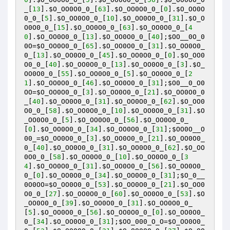
_
[
13
].
$O_OO0O0_0_
[
63
].
$O_OO0O0_0_
[
0
].
$O_OO0O
0_0_
[
5
].
$O_OO0O0_0_
[
10
].
$O_OO0O0_0_
[
31
].
$O_O
O0O0_0_
[
15
].
$O_OO0O0_0_
[
63
].
$O_OO0O0_0_
[
4
0
].
$O_OO0O0_0_
[
13
].
$O_OO0O0_0_
[
40
];
$OO__0O_0
0O
=
$O_OO0O0_0_
[
65
].
$O_OO0O0_0_
[
31
].
$O_OO0O0_
0_
[
13
].
$O_OO0O0_0_
[
45
].
$O_OO0O0_0_
[
0
].
$O_OO0
O0_0_
[
40
].
$O_OO0O0_0_
[
13
].
$O_OO0O0_0_
[
3
].
$O_
OO0O0_0_
[
55
].
$O_OO0O0_0_
[
5
].
$O_OO0O0_0_
[
2
1
].
$O_OO0O0_0_
[
46
].
$O_OO0O0_0_
[
31
];
$O0__0_O0
OO
=
$O_OO0O0_0_
[
3
].
$O_OO0O0_0_
[
21
].
$O_OO0O0_0
_
[
40
].
$O_OO0O0_0_
[
31
].
$O_OO0O0_0_
[
62
].
$O_OO0
O0_0_
[
58
].
$O_OO0O0_0_
[
10
].
$O_OO0O0_0_
[
31
].
$O
_OO0O0_0_
[
5
].
$O_OO0O0_0_
[
56
].
$O_OO0O0_0_
[
0
].
$O_OO0O0_0_
[
34
].
$O_OO0O0_0_
[
31
];
$OO0O__O
00_
=
$O_OO0O0_0_
[
3
].
$O_OO0O0_0_
[
21
].
$O_OO0O0_
0_
[
40
].
$O_OO0O0_0_
[
31
].
$O_OO0O0_0_
[
62
].
$O_OO
0O0_0_
[
58
].
$O_OO0O0_0_
[
10
].
$O_OO0O0_0_
[
3
4
].
$O_OO0O0_0_
[
31
].
$O_OO0O0_0_
[
56
].
$O_OO0O0_
0_
[
0
].
$O_OO0O0_0_
[
34
].
$O_OO0O0_0_
[
31
];
$O_0__
0O0OO
=
$O_OO0O0_0_
[
53
].
$O_OO0O0_0_
[
21
].
$O_OO0
O0_0_
[
27
].
$O_OO0O0_0_
[
60
].
$O_OO0O0_0_
[
53
].
$O
_OO0O0_0_
[
39
].
$O_OO0O0_0_
[
31
].
$O_OO0O0_0_
[
5
].
$O_OO0O0_0_
[
56
].
$O_OO0O0_0_
[
0
].
$O_OO0O0_
0_
[
34
].
$O_OO0O0_0_
[
31
];
$OO_000_O_O
=
$O_OO0O0_