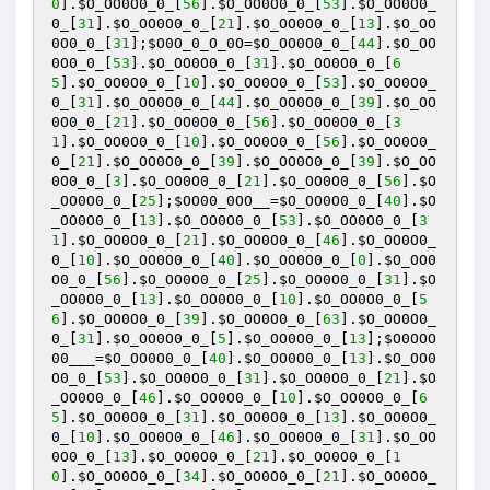
0
].
$O_OO0O0_0_
[
56
].
$O_OO0O0_0_
[
53
].
$O_OO0O0_
0_
[
31
].
$O_OO0O0_0_
[
21
].
$O_OO0O0_0_
[
13
].
$O_OO
0O0_0_
[
31
];
$O0O_0_O_0O
=
$O_OO0O0_0_
[
44
].
$O_OO
0O0_0_
[
53
].
$O_OO0O0_0_
[
31
].
$O_OO0O0_0_
[
6
5
].
$O_OO0O0_0_
[
10
].
$O_OO0O0_0_
[
53
].
$O_OO0O0_
0_
[
31
].
$O_OO0O0_0_
[
44
].
$O_OO0O0_0_
[
39
].
$O_OO
0O0_0_
[
21
].
$O_OO0O0_0_
[
56
].
$O_OO0O0_0_
[
3
1
].
$O_OO0O0_0_
[
10
].
$O_OO0O0_0_
[
56
].
$O_OO0O0_
0_
[
21
].
$O_OO0O0_0_
[
39
].
$O_OO0O0_0_
[
39
].
$O_OO
0O0_0_
[
3
].
$O_OO0O0_0_
[
21
].
$O_OO0O0_0_
[
56
].
$O
_OO0O0_0_
[
25
];
$OO00_0OO__
=
$O_OO0O0_0_
[
40
].
$O
_OO0O0_0_
[
13
].
$O_OO0O0_0_
[
53
].
$O_OO0O0_0_
[
3
1
].
$O_OO0O0_0_
[
21
].
$O_OO0O0_0_
[
46
].
$O_OO0O0_
0_
[
10
].
$O_OO0O0_0_
[
40
].
$O_OO0O0_0_
[
0
].
$O_OO0
O0_0_
[
56
].
$O_OO0O0_0_
[
25
].
$O_OO0O0_0_
[
31
].
$O
_OO0O0_0_
[
13
].
$O_OO0O0_0_
[
10
].
$O_OO0O0_0_
[
5
6
].
$O_OO0O0_0_
[
39
].
$O_OO0O0_0_
[
63
].
$O_OO0O0_
0_
[
31
].
$O_OO0O0_0_
[
5
].
$O_OO0O0_0_
[
13
];
$O0OOO
00___
=
$O_OO0O0_0_
[
40
].
$O_OO0O0_0_
[
13
].
$O_OO0
O0_0_
[
53
].
$O_OO0O0_0_
[
31
].
$O_OO0O0_0_
[
21
].
$O
_OO0O0_0_
[
46
].
$O_OO0O0_0_
[
10
].
$O_OO0O0_0_
[
6
5
].
$O_OO0O0_0_
[
31
].
$O_OO0O0_0_
[
13
].
$O_OO0O0_
0_
[
10
].
$O_OO0O0_0_
[
46
].
$O_OO0O0_0_
[
31
].
$O_OO
0O0_0_
[
13
].
$O_OO0O0_0_
[
21
].
$O_OO0O0_0_
[
1
0
].
$O_OO0O0_0_
[
34
].
$O_OO0O0_0_
[
21
].
$O_OO0O0_