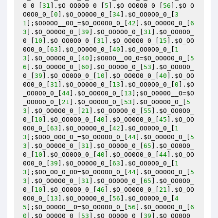
0_0_
[
31
].
$O_OO0O0_0_
[
5
].
$O_OO0O0_0_
[
56
].
$O_O
O0O0_0_
[
0
].
$O_OO0O0_0_
[
34
].
$O_OO0O0_0_
[
3
1
];
$O00OO__0O_
=
$O_OO0O0_0_
[
42
].
$O_OO0O0_0_
[
6
3
].
$O_OO0O0_0_
[
39
].
$O_OO0O0_0_
[
31
].
$O_OO0O0_
0_
[
10
].
$O_OO0O0_0_
[
31
].
$O_OO0O0_0_
[
15
].
$O_OO
0O0_0_
[
63
].
$O_OO0O0_0_
[
40
].
$O_OO0O0_0_
[
1
3
].
$O_OO0O0_0_
[
40
];
$O0OO__O0_0
=
$O_OO0O0_0_
[
5
6
].
$O_OO0O0_0_
[
60
].
$O_OO0O0_0_
[
53
].
$O_OO0O0_
0_
[
39
].
$O_OO0O0_0_
[
10
].
$O_OO0O0_0_
[
40
].
$O_OO
0O0_0_
[
31
].
$O_OO0O0_0_
[
13
].
$O_OO0O0_0_
[
0
].
$O
_OO0O0_0_
[
44
].
$O_OO0O0_0_
[
13
];
$O_O000O__O
=
$O
_OO0O0_0_
[
21
].
$O_OO0O0_0_
[
53
].
$O_OO0O0_0_
[
5
3
].
$O_OO0O0_0_
[
21
].
$O_OO0O0_0_
[
55
].
$O_OO0O0_
0_
[
10
].
$O_OO0O0_0_
[
40
].
$O_OO0O0_0_
[
45
].
$O_OO
0O0_0_
[
63
].
$O_OO0O0_0_
[
42
].
$O_OO0O0_0_
[
1
3
];
$OO0_O00_O_
=
$O_OO0O0_0_
[
44
].
$O_OO0O0_0_
[
5
3
].
$O_OO0O0_0_
[
31
].
$O_OO0O0_0_
[
65
].
$O_OO0O0_
0_
[
10
].
$O_OO0O0_0_
[
40
].
$O_OO0O0_0_
[
44
].
$O_OO
0O0_0_
[
39
].
$O_OO0O0_0_
[
63
].
$O_OO0O0_0_
[
1
3
];
$OO_OO_0_00
=
$O_OO0O0_0_
[
44
].
$O_OO0O0_0_
[
5
3
].
$O_OO0O0_0_
[
31
].
$O_OO0O0_0_
[
65
].
$O_OO0O0_
0_
[
10
].
$O_OO0O0_0_
[
46
].
$O_OO0O0_0_
[
21
].
$O_OO
0O0_0_
[
13
].
$O_OO0O0_0_
[
56
].
$O_OO0O0_0_
[
4
5
];
$O_0O0OO__0
=
$O_OO0O0_0_
[
56
].
$O_OO0O0_0_
[
6
0
].
$O_OO0O0_0_
[
53
].
$O_OO0O0_0_
[
39
].
$O_OO0O0_