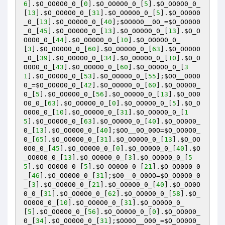
6
].
$O_OO0O0_0_
[
0
].
$O_OO0O0_0_
[
5
].
$O_OO0O0_0_
[
13
].
$O_OO0O0_0_
[
31
].
$O_OO0O0_0_
[
5
].
$O_OO0O0
_0_
[
13
].
$O_OO0O0_0_
[
40
];
$OO0O0__0O_
=
$O_OO0O0
_0_
[
45
].
$O_OO0O0_0_
[
13
].
$O_OO0O0_0_
[
13
].
$O_O
O0O0_0_
[
44
].
$O_OO0O0_0_
[
10
].
$O_OO0O0_0_
[
3
].
$O_OO0O0_0_
[
60
].
$O_OO0O0_0_
[
63
].
$O_OO0O0
_0_
[
39
].
$O_OO0O0_0_
[
34
].
$O_OO0O0_0_
[
10
].
$O_O
O0O0_0_
[
43
].
$O_OO0O0_0_
[
60
].
$O_OO0O0_0_
[
3
1
].
$O_OO0O0_0_
[
53
].
$O_OO0O0_0_
[
55
];
$OO__O0O0
0_
=
$O_OO0O0_0_
[
42
].
$O_OO0O0_0_
[
60
].
$O_OO0O0_
0_
[
5
].
$O_OO0O0_0_
[
56
].
$O_OO0O0_0_
[
13
].
$O_OO0
O0_0_
[
63
].
$O_OO0O0_0_
[
0
].
$O_OO0O0_0_
[
5
].
$O_O
O0O0_0_
[
10
].
$O_OO0O0_0_
[
31
].
$O_OO0O0_0_
[
1
5
].
$O_OO0O0_0_
[
63
].
$O_OO0O0_0_
[
40
].
$O_OO0O0_
0_
[
13
].
$O_OO0O0_0_
[
40
];
$OO__0O_00O
=
$O_OO0O0_
0_
[
65
].
$O_OO0O0_0_
[
31
].
$O_OO0O0_0_
[
13
].
$O_OO
0O0_0_
[
45
].
$O_OO0O0_0_
[
0
].
$O_OO0O0_0_
[
40
].
$O
_OO0O0_0_
[
13
].
$O_OO0O0_0_
[
3
].
$O_OO0O0_0_
[
5
5
].
$O_OO0O0_0_
[
5
].
$O_OO0O0_0_
[
21
].
$O_OO0O0_0
_
[
46
].
$O_OO0O0_0_
[
31
];
$O0__0_O0OO
=
$O_OO0O0_0
_
[
3
].
$O_OO0O0_0_
[
21
].
$O_OO0O0_0_
[
40
].
$O_OO0O
0_0_
[
31
].
$O_OO0O0_0_
[
62
].
$O_OO0O0_0_
[
58
].
$O_
OO0O0_0_
[
10
].
$O_OO0O0_0_
[
31
].
$O_OO0O0_0_
[
5
].
$O_OO0O0_0_
[
56
].
$O_OO0O0_0_
[
0
].
$O_OO0O0_
0_
[
34
].
$O_OO0O0_0_
[
31
];
$OO0O__O00_
=
$O_OO0O0_