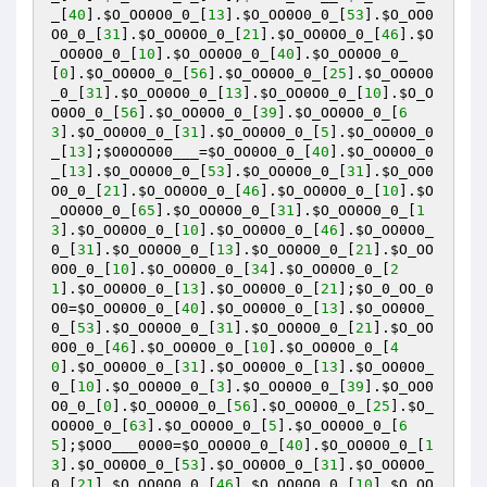
_
[
40
].
$O_OO0O0_0_
[
13
].
$O_OO0O0_0_
[
53
].
$O_OO0
O0_0_
[
31
].
$O_OO0O0_0_
[
21
].
$O_OO0O0_0_
[
46
].
$O
_OO0O0_0_
[
10
].
$O_OO0O0_0_
[
40
].
$O_OO0O0_0_
[
0
].
$O_OO0O0_0_
[
56
].
$O_OO0O0_0_
[
25
].
$O_OO0O0
_0_
[
31
].
$O_OO0O0_0_
[
13
].
$O_OO0O0_0_
[
10
].
$O_O
O0O0_0_
[
56
].
$O_OO0O0_0_
[
39
].
$O_OO0O0_0_
[
6
3
].
$O_OO0O0_0_
[
31
].
$O_OO0O0_0_
[
5
].
$O_OO0O0_0
_
[
13
];
$O0OOO00___
=
$O_OO0O0_0_
[
40
].
$O_OO0O0_0
_
[
13
].
$O_OO0O0_0_
[
53
].
$O_OO0O0_0_
[
31
].
$O_OO0
O0_0_
[
21
].
$O_OO0O0_0_
[
46
].
$O_OO0O0_0_
[
10
].
$O
_OO0O0_0_
[
65
].
$O_OO0O0_0_
[
31
].
$O_OO0O0_0_
[
1
3
].
$O_OO0O0_0_
[
10
].
$O_OO0O0_0_
[
46
].
$O_OO0O0_
0_
[
31
].
$O_OO0O0_0_
[
13
].
$O_OO0O0_0_
[
21
].
$O_OO
0O0_0_
[
10
].
$O_OO0O0_0_
[
34
].
$O_OO0O0_0_
[
2
1
].
$O_OO0O0_0_
[
13
].
$O_OO0O0_0_
[
21
];
$O_0_OO_0
O0
=
$O_OO0O0_0_
[
40
].
$O_OO0O0_0_
[
13
].
$O_OO0O0_
0_
[
53
].
$O_OO0O0_0_
[
31
].
$O_OO0O0_0_
[
21
].
$O_OO
0O0_0_
[
46
].
$O_OO0O0_0_
[
10
].
$O_OO0O0_0_
[
4
0
].
$O_OO0O0_0_
[
31
].
$O_OO0O0_0_
[
13
].
$O_OO0O0_
0_
[
10
].
$O_OO0O0_0_
[
3
].
$O_OO0O0_0_
[
39
].
$O_OO0
O0_0_
[
0
].
$O_OO0O0_0_
[
56
].
$O_OO0O0_0_
[
25
].
$O_
OO0O0_0_
[
63
].
$O_OO0O0_0_
[
5
].
$O_OO0O0_0_
[
6
5
];
$OOO___0O00
=
$O_OO0O0_0_
[
40
].
$O_OO0O0_0_
[
1
3
].
$O_OO0O0_0_
[
53
].
$O_OO0O0_0_
[
31
].
$O_OO0O0_
0_
[
21
].
$O_OO0O0_0_
[
46
].
$O_OO0O0_0_
[
10
].
$O_OO