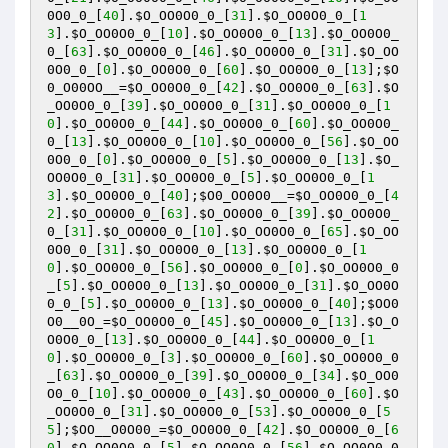
0O0_0_
[
40
].
$O_OO0O0_0_
[
31
].
$O_OO0O0_0_
[
1
3
].
$O_OO0O0_0_
[
10
].
$O_OO0O0_0_
[
13
].
$O_OO0O0_
0_
[
63
].
$O_OO0O0_0_
[
46
].
$O_OO0O0_0_
[
31
].
$O_OO
0O0_0_
[
0
].
$O_OO0O0_0_
[
60
].
$O_OO0O0_0_
[
13
];
$O
0_O00OO__
=
$O_OO0O0_0_
[
42
].
$O_OO0O0_0_
[
63
].
$O
_OO0O0_0_
[
39
].
$O_OO0O0_0_
[
31
].
$O_OO0O0_0_
[
1
0
].
$O_OO0O0_0_
[
44
].
$O_OO0O0_0_
[
60
].
$O_OO0O0_
0_
[
13
].
$O_OO0O0_0_
[
10
].
$O_OO0O0_0_
[
56
].
$O_OO
0O0_0_
[
0
].
$O_OO0O0_0_
[
5
].
$O_OO0O0_0_
[
13
].
$O_
OO0O0_0_
[
31
].
$O_OO0O0_0_
[
5
].
$O_OO0O0_0_
[
1
3
].
$O_OO0O0_0_
[
40
];
$O0_OO0O0__
=
$O_OO0O0_0_
[
4
2
].
$O_OO0O0_0_
[
63
].
$O_OO0O0_0_
[
39
].
$O_OO0O0_
0_
[
31
].
$O_OO0O0_0_
[
10
].
$O_OO0O0_0_
[
65
].
$O_OO
0O0_0_
[
31
].
$O_OO0O0_0_
[
13
].
$O_OO0O0_0_
[
1
0
].
$O_OO0O0_0_
[
56
].
$O_OO0O0_0_
[
0
].
$O_OO0O0_0
_
[
5
].
$O_OO0O0_0_
[
13
].
$O_OO0O0_0_
[
31
].
$O_OO0O
0_0_
[
5
].
$O_OO0O0_0_
[
13
].
$O_OO0O0_0_
[
40
];
$OO0
O0__0O_
=
$O_OO0O0_0_
[
45
].
$O_OO0O0_0_
[
13
].
$O_O
O0O0_0_
[
13
].
$O_OO0O0_0_
[
44
].
$O_OO0O0_0_
[
1
0
].
$O_OO0O0_0_
[
3
].
$O_OO0O0_0_
[
60
].
$O_OO0O0_0
_
[
63
].
$O_OO0O0_0_
[
39
].
$O_OO0O0_0_
[
34
].
$O_OO0
O0_0_
[
10
].
$O_OO0O0_0_
[
43
].
$O_OO0O0_0_
[
60
].
$O
_OO0O0_0_
[
31
].
$O_OO0O0_0_
[
53
].
$O_OO0O0_0_
[
5
5
];
$OO__O0O00_
=
$O_OO0O0_0_
[
42
].
$O_OO0O0_0_
[
6
0
].
$O_OO0O0_0_
[
5
].
$O_OO0O0_0_
[
56
].
$O_OO0O0_0