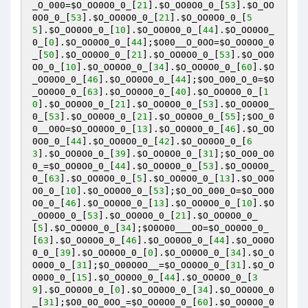
_O_000
=
$O_OO0O0_0_
[
21
].
$O_OO0O0_0_
[
53
].
$O_OO
0O0_0_
[
53
].
$O_OO0O0_0_
[
21
].
$O_OO0O0_0_
[
5
5
].
$O_OO0O0_0_
[
10
].
$O_OO0O0_0_
[
44
].
$O_OO0O0_
0_
[
0
].
$O_OO0O0_0_
[
44
];
$O00__O_0OO
=
$O_OO0O0_0
_
[
50
].
$O_OO0O0_0_
[
21
].
$O_OO0O0_0_
[
53
].
$O_OO0
O0_0_
[
10
].
$O_OO0O0_0_
[
34
].
$O_OO0O0_0_
[
60
].
$O
_OO0O0_0_
[
46
].
$O_OO0O0_0_
[
44
];
$OO_O00_O_0
=
$O
_OO0O0_0_
[
63
].
$O_OO0O0_0_
[
40
].
$O_OO0O0_0_
[
1
0
].
$O_OO0O0_0_
[
21
].
$O_OO0O0_0_
[
53
].
$O_OO0O0_
0_
[
53
].
$O_OO0O0_0_
[
21
].
$O_OO0O0_0_
[
55
];
$OO_0
0__O0O
=
$O_OO0O0_0_
[
13
].
$O_OO0O0_0_
[
46
].
$O_OO
0O0_0_
[
44
].
$O_OO0O0_0_
[
42
].
$O_OO0O0_0_
[
6
3
].
$O_OO0O0_0_
[
39
].
$O_OO0O0_0_
[
31
];
$O_OO0_O0
0_
=
$O_OO0O0_0_
[
44
].
$O_OO0O0_0_
[
53
].
$O_OO0O0_
0_
[
63
].
$O_OO0O0_0_
[
5
].
$O_OO0O0_0_
[
13
].
$O_OO0
O0_0_
[
10
].
$O_OO0O0_0_
[
53
];
$O_OO_000_O
=
$O_OO0
O0_0_
[
46
].
$O_OO0O0_0_
[
13
].
$O_OO0O0_0_
[
10
].
$O
_OO0O0_0_
[
53
].
$O_OO0O0_0_
[
21
].
$O_OO0O0_0_
[
5
].
$O_OO0O0_0_
[
34
];
$O0O00___OO
=
$O_OO0O0_0_
[
63
].
$O_OO0O0_0_
[
46
].
$O_OO0O0_0_
[
44
].
$O_OO0O
0_0_
[
39
].
$O_OO0O0_0_
[
0
].
$O_OO0O0_0_
[
34
].
$O_O
O0O0_0_
[
31
];
$O_O00O0O__
=
$O_OO0O0_0_
[
31
].
$O_O
O0O0_0_
[
15
].
$O_OO0O0_0_
[
44
].
$O_OO0O0_0_
[
3
9
].
$O_OO0O0_0_
[
0
].
$O_OO0O0_0_
[
34
].
$O_OO0O0_0
_
[
31
];
$O0_0O_0OO_
=
$O_OO0O0_0_
[
60
].
$O_OO0O0_0