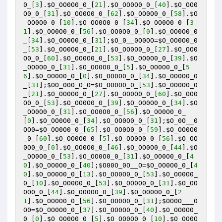
0_
[
3
].
$O_OO0O0_0_
[
21
].
$O_OO0O0_0_
[
40
].
$O_OO0
O0_0_
[
31
].
$O_OO0O0_0_
[
62
].
$O_OO0O0_0_
[
58
].
$O
_OO0O0_0_
[
10
].
$O_OO0O0_0_
[
34
].
$O_OO0O0_0_
[
3
1
].
$O_OO0O0_0_
[
56
].
$O_OO0O0_0_
[
0
].
$O_OO0O0_0
_
[
34
].
$O_OO0O0_0_
[
31
];
$O_0__0O0OO
=
$O_OO0O0_0
_
[
53
].
$O_OO0O0_0_
[
21
].
$O_OO0O0_0_
[
27
].
$O_OO0
O0_0_
[
60
].
$O_OO0O0_0_
[
53
].
$O_OO0O0_0_
[
39
].
$O
_OO0O0_0_
[
31
].
$O_OO0O0_0_
[
5
].
$O_OO0O0_0_
[
5
6
].
$O_OO0O0_0_
[
0
].
$O_OO0O0_0_
[
34
].
$O_OO0O0_0
_
[
31
];
$OO_000_O_O
=
$O_OO0O0_0_
[
53
].
$O_OO0O0_0
_
[
21
].
$O_OO0O0_0_
[
27
].
$O_OO0O0_0_
[
60
].
$O_OO0
O0_0_
[
53
].
$O_OO0O0_0_
[
39
].
$O_OO0O0_0_
[
34
].
$O
_OO0O0_0_
[
31
].
$O_OO0O0_0_
[
56
].
$O_OO0O0_0_
[
0
].
$O_OO0O0_0_
[
34
].
$O_OO0O0_0_
[
31
];
$O_0O__0
OO0
=
$O_OO0O0_0_
[
65
].
$O_OO0O0_0_
[
59
].
$O_OO0O0
_0_
[
60
].
$O_OO0O0_0_
[
5
].
$O_OO0O0_0_
[
56
].
$O_OO
0O0_0_
[
0
].
$O_OO0O0_0_
[
46
].
$O_OO0O0_0_
[
44
].
$O
_OO0O0_0_
[
53
].
$O_OO0O0_0_
[
31
].
$O_OO0O0_0_
[
4
0
].
$O_OO0O0_0_
[
40
];
$O00O_0O__O
=
$O_OO0O0_0_
[
4
0
].
$O_OO0O0_0_
[
13
].
$O_OO0O0_0_
[
53
].
$O_OO0O0_
0_
[
10
].
$O_OO0O0_0_
[
53
].
$O_OO0O0_0_
[
31
].
$O_OO
0O0_0_
[
44
].
$O_OO0O0_0_
[
39
].
$O_OO0O0_0_
[
2
1
].
$O_OO0O0_0_
[
56
].
$O_OO0O0_0_
[
31
];
$OO0O___0
O0
=
$O_OO0O0_0_
[
37
].
$O_OO0O0_0_
[
40
].
$O_OO0O0_
0_
[
0
].
$O_OO0O0_0_
[
5
].
$O_OO0O0_0_
[
10
].
$O_OO0O