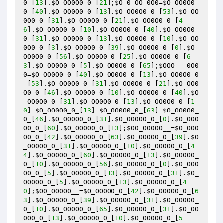
0_
[
13
].
$O_OO0O0_0_
[
21
];
$O_0_OO_0O0
=
$O_OO0O0_
0_
[
40
].
$O_OO0O0_0_
[
13
].
$O_OO0O0_0_
[
53
].
$O_OO
0O0_0_
[
31
].
$O_OO0O0_0_
[
21
].
$O_OO0O0_0_
[
4
6
].
$O_OO0O0_0_
[
10
].
$O_OO0O0_0_
[
40
].
$O_OO0O0_
0_
[
31
].
$O_OO0O0_0_
[
13
].
$O_OO0O0_0_
[
10
].
$O_OO
0O0_0_
[
3
].
$O_OO0O0_0_
[
39
].
$O_OO0O0_0_
[
0
].
$O_
OO0O0_0_
[
56
].
$O_OO0O0_0_
[
25
].
$O_OO0O0_0_
[
6
3
].
$O_OO0O0_0_
[
5
].
$O_OO0O0_0_
[
65
];
$OOO___0O0
0
=
$O_OO0O0_0_
[
40
].
$O_OO0O0_0_
[
13
].
$O_OO0O0_0
_
[
53
].
$O_OO0O0_0_
[
31
].
$O_OO0O0_0_
[
21
].
$O_OO0
O0_0_
[
46
].
$O_OO0O0_0_
[
10
].
$O_OO0O0_0_
[
40
].
$O
_OO0O0_0_
[
31
].
$O_OO0O0_0_
[
13
].
$O_OO0O0_0_
[
1
0
].
$O_OO0O0_0_
[
13
].
$O_OO0O0_0_
[
63
].
$O_OO0O0_
0_
[
46
].
$O_OO0O0_0_
[
31
].
$O_OO0O0_0_
[
0
].
$O_OO0
O0_0_
[
60
].
$O_OO0O0_0_
[
13
];
$O0_O00OO__
=
$O_OO0
O0_0_
[
42
].
$O_OO0O0_0_
[
63
].
$O_OO0O0_0_
[
39
].
$O
_OO0O0_0_
[
31
].
$O_OO0O0_0_
[
10
].
$O_OO0O0_0_
[
4
4
].
$O_OO0O0_0_
[
60
].
$O_OO0O0_0_
[
13
].
$O_OO0O0_
0_
[
10
].
$O_OO0O0_0_
[
56
].
$O_OO0O0_0_
[
0
].
$O_OO0
O0_0_
[
5
].
$O_OO0O0_0_
[
13
].
$O_OO0O0_0_
[
31
].
$O_
OO0O0_0_
[
5
].
$O_OO0O0_0_
[
13
].
$O_OO0O0_0_
[
4
0
];
$O0_OO0O0__
=
$O_OO0O0_0_
[
42
].
$O_OO0O0_0_
[
6
3
].
$O_OO0O0_0_
[
39
].
$O_OO0O0_0_
[
31
].
$O_OO0O0_
0_
[
10
].
$O_OO0O0_0_
[
65
].
$O_OO0O0_0_
[
31
].
$O_OO
0O0_0_
[
13
].
$O_OO0O0_0_
[
10
].
$O_OO0O0_0_
[
5