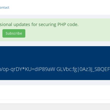
ontact
asional updates for securing PHP code.
Subscribe
op-qrDY*KU=diP89aW GLVbc:fg|0Az3J_SBQEFhX