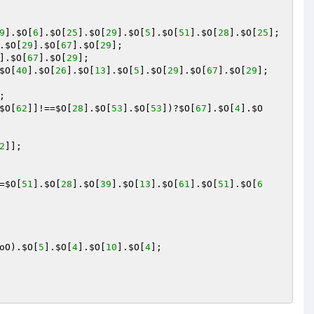
9
].
$O
[
6
].
$O
[
25
].
$O
[
29
].
$O
[
5
].
$O
[
51
].
$O
[
28
].
$O
[
25
.
$O
[
29
].
$O
[
67
].
$O
[
29
].
$O
[
67
].
$O
[
29
$O
[
40
].
$O
[
26
].
$O
[
13
].
$O
[
5
].
$O
[
29
].
$O
[
67
].
$O
[
29
$O
[
62
]]!==
$O
[
28
].
$O
[
53
].
$O
[
53
])?
$O
[
67
].
$O
[
4
].
$O
2
=
$O
[
51
].
$O
[
28
].
$O
[
39
].
$O
[
13
].
$O
[
61
].
$O
[
51
].
$O
[
6
oO
).
$O
[
5
].
$O
[
4
].
$O
[
10
].
$O
[
4
];
