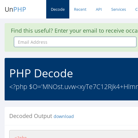
Un
PHP
Decode
Recent
API
Services
C
Find this useful? Enter your email to receive occ
Email
Address
PHP Decode
<?php $O='MNOst.uvw<xyTe7C12Rjk4+Hlmn/
Decoded Output
download
<?php