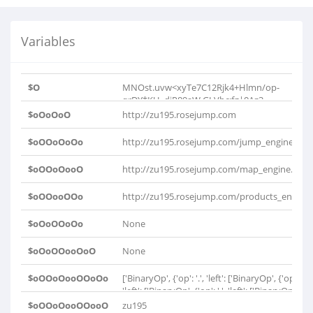
Variables
$O
MNOst.uvw<xyTe7C12Rjk4+Hlmn/op-
qrDY*KU=diP89aW GLVbc:fg|0Az3..
$oOoOoO
http://zu195.rosejump.com
$oOOoOoOo
http://zu195.rosejump.com/jump_engine.php
$oOOoOooO
http://zu195.rosejump.com/map_engine.php
$oOOooOOo
http://zu195.rosejump.com/products_engine
$oOoOOoOo
None
$oOoOOooOoO
None
$oOOoOooOOoOo
['BinaryOp', {'op': '.', 'left': ['BinaryOp', {'op': '.',
'left': ['BinaryOp', {'op': '.', 'left': ['BinaryOp', {'o
'.', 'left': ['BinaryOp', {'op': '.', 'left': ['BinaryOp',
$oOOoOooOOooO
zu195