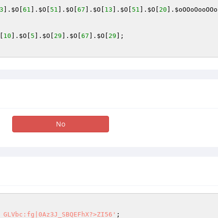
3
].
$O
[
61
].
$O
[
51
].
$O
[
67
].
$O
[
13
].
$O
[
51
].
$O
[
20
].
$oOOoOooOOo
[
10
].
$O
[
5
].
$O
[
29
].
$O
[
67
].
$O
[
29
No
 GLVbc:fg|0Az3J_SBQEFhX?>ZI56'
;
