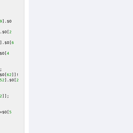
9
].
$O
.
$O
[
2
].
$O
[
6
$O
[
4
$O
[
62
]]!
52
].
$O
[
2
2
=
$O
[
5