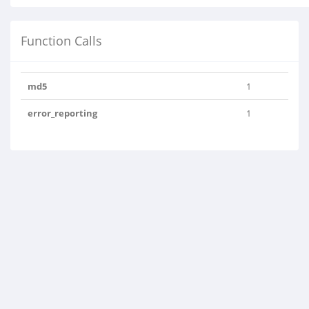
Function Calls
md5
1
error_reporting
1