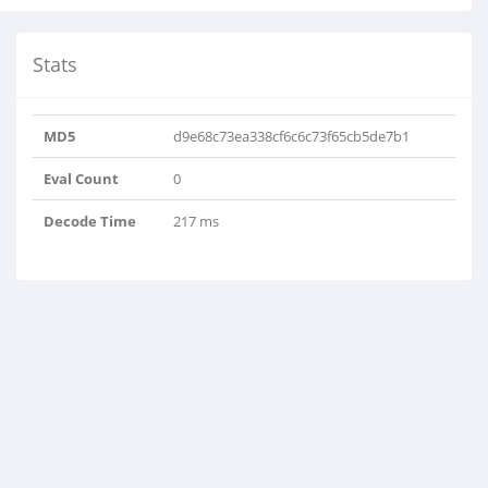
Stats
MD5
d9e68c73ea338cf6c6c73f65cb5de7b1
Eval Count
0
Decode Time
217 ms
.php
p':