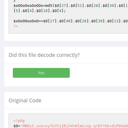
$oOOoOooOoOOo
=md5(
$O
[
27
].
$O
[
51
].
$O
[
28
].
$O
[
39
].
$O
[
1
[
5
].
$O
[
4
].
$O
[
10
].
$O
[
4
]; 

$oOoOOooOoO
==
$O
[
27
].
$O
[
40
].
$O
[
26
].
$O
[
39
].
$O
[
13
].
$O
?>
Did this file decode correctly?
Yes
Original Code
<?php
$O
=
'MNOst.uvw<xyTe7C12Rjk4+Hlmn/op-qrDY*KU=diP89aW