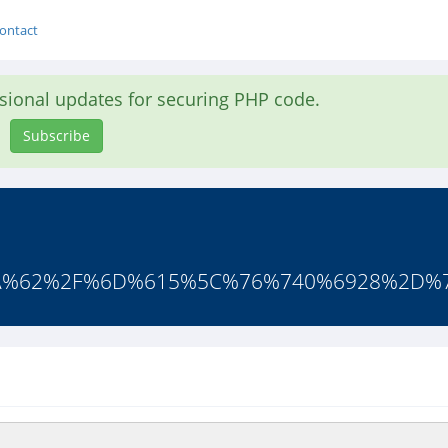
ontact
asional updates for securing PHP code.
Subscribe
1%7A%62%2F%6D%615%5C%76%740%6928%2D%