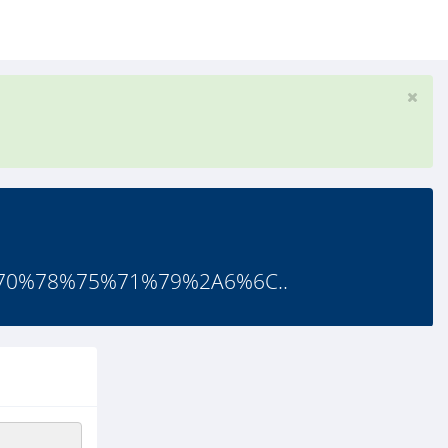
70%78%75%71%79%2A6%6C..