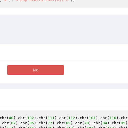
No
chr(
40
).chr(
102
).chr(
111
).chr(
112
).chr(
101
).chr(
110
).chr
.chr(
67
).chr(
85
).chr(
77
).chr(
69
).chr(
78
).chr(
84
).chr(
95
)