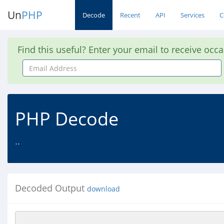
Un
PHP
Decode
Recent
API
Services
C
Find this useful? Enter your email to receive occ
Email
Address
PHP Decode
..
Decoded Output
download