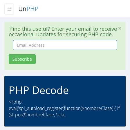
Un
PHP
Find this useful? Enter your email to receive
occasional updates for securing PHP code.
Email
Address
Subscribe
PHP Decode
<?php
eval('spl_autoload_register(function($nombreClase) { if
(strpos($nombreClase, \'cla..